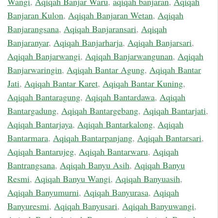
Wangi
,
Aqiqah Banjar Waru
,
aqiqah banjaran
,
Aqiqah
Banjaran Kulon
,
Aqiqah Banjaran Wetan
,
Aqiqah
Banjarangsana
,
Aqiqah Banjaransari
,
Aqiqah
Banjaranyar
,
Aqiqah Banjarharja
,
Aqiqah Banjarsari
,
Aqiqah Banjarwangi
,
Aqiqah Banjarwangunan
,
Aqiqah
Banjarwaringin
,
Aqiqah Bantar Agung
,
Aqiqah Bantar
Jati
,
Aqiqah Bantar Karet
,
Aqiqah Bantar Kuning
,
Aqiqah Bantaragung
,
Aqiqah Bantardawa
,
Aqiqah
Bantargadung
,
Aqiqah Bantargebang
,
Aqiqah Bantarjati
,
Aqiqah Bantarjaya
,
Aqiqah Bantarkalong
,
Aqiqah
Bantarmara
,
Aqiqah Bantarpanjang
,
Aqiqah Bantarsari
,
Aqiqah Bantarujeg
,
Aqiqah Bantarwaru
,
Aqiqah
Bantrangsana
,
Aqiqah Banyu Asih
,
Aqiqah Banyu
Resmi
,
Aqiqah Banyu Wangi
,
Aqiqah Banyuasih
,
Aqiqah Banyumurni
,
Aqiqah Banyurasa
,
Aqiqah
Banyuresmi
,
Aqiqah Banyusari
,
Aqiqah Banyuwangi
,