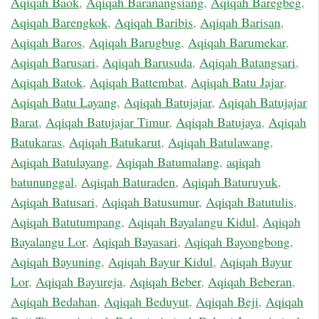
Aqiqah Baok
,
Aqiqah Baranangsiang
,
Aqiqah Baregbeg
,
Aqiqah Barengkok
,
Aqiqah Baribis
,
Aqiqah Barisan
,
Aqiqah Baros
,
Aqiqah Barugbug
,
Aqiqah Barumekar
,
Aqiqah Barusari
,
Aqiqah Barusuda
,
Aqiqah Batangsari
,
Aqiqah Batok
,
Aqiqah Battembat
,
Aqiqah Batu Jajar
,
Aqiqah Batu Layang
,
Aqiqah Batujajar
,
Aqiqah Batujajar
Barat
,
Aqiqah Batujajar Timur
,
Aqiqah Batujaya
,
Aqiqah
Batukaras
,
Aqiqah Batukarut
,
Aqiqah Batulawang
,
Aqiqah Batulayang
,
Aqiqah Batumalang
,
aqiqah
batununggal
,
Aqiqah Baturaden
,
Aqiqah Baturuyuk
,
Aqiqah Batusari
,
Aqiqah Batusumur
,
Aqiqah Batutulis
,
Aqiqah Batutumpang
,
Aqiqah Bayalangu Kidul
,
Aqiqah
Bayalangu Lor
,
Aqiqah Bayasari
,
Aqiqah Bayongbong
,
Aqiqah Bayuning
,
Aqiqah Bayur Kidul
,
Aqiqah Bayur
Lor
,
Aqiqah Bayureja
,
Aqiqah Beber
,
Aqiqah Beberan
,
Aqiqah Bedahan
,
Aqiqah Beduyut
,
Aqiqah Beji
,
Aqiqah