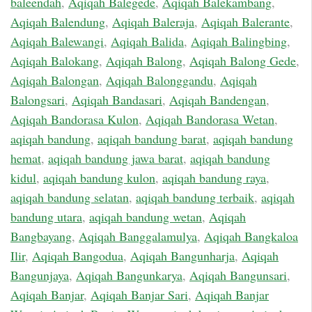
baleendah
,
Aqiqah Balegede
,
Aqiqah Balekambang
,
Aqiqah Balendung
,
Aqiqah Baleraja
,
Aqiqah Balerante
,
Aqiqah Balewangi
,
Aqiqah Balida
,
Aqiqah Balingbing
,
Aqiqah Balokang
,
Aqiqah Balong
,
Aqiqah Balong Gede
,
Aqiqah Balongan
,
Aqiqah Balonggandu
,
Aqiqah
Balongsari
,
Aqiqah Bandasari
,
Aqiqah Bandengan
,
Aqiqah Bandorasa Kulon
,
Aqiqah Bandorasa Wetan
,
aqiqah bandung
,
aqiqah bandung barat
,
aqiqah bandung
hemat
,
aqiqah bandung jawa barat
,
aqiqah bandung
kidul
,
aqiqah bandung kulon
,
aqiqah bandung raya
,
aqiqah bandung selatan
,
aqiqah bandung terbaik
,
aqiqah
bandung utara
,
aqiqah bandung wetan
,
Aqiqah
Bangbayang
,
Aqiqah Banggalamulya
,
Aqiqah Bangkaloa
Ilir
,
Aqiqah Bangodua
,
Aqiqah Bangunharja
,
Aqiqah
Bangunjaya
,
Aqiqah Bangunkarya
,
Aqiqah Bangunsari
,
Aqiqah Banjar
,
Aqiqah Banjar Sari
,
Aqiqah Banjar