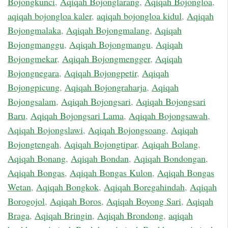
Bojongkunci
,
Aqiqah Bojonglarang
,
Aqiqah Bojongloa
,
aqiqah bojongloa kaler
,
aqiqah bojongloa kidul
,
Aqiqah
Bojongmalaka
,
Aqiqah Bojongmalang
,
Aqiqah
Bojongmanggu
,
Aqiqah Bojongmangu
,
Aqiqah
Bojongmekar
,
Aqiqah Bojongmengger
,
Aqiqah
Bojongnegara
,
Aqiqah Bojongpetir
,
Aqiqah
Bojongpicung
,
Aqiqah Bojongraharja
,
Aqiqah
Bojongsalam
,
Aqiqah Bojongsari
,
Aqiqah Bojongsari
Baru
,
Aqiqah Bojongsari Lama
,
Aqiqah Bojongsawah
,
Aqiqah Bojongslawi
,
Aqiqah Bojongsoang
,
Aqiqah
Bojongtengah
,
Aqiqah Bojongtipar
,
Aqiqah Bolang
,
Aqiqah Bonang
,
Aqiqah Bondan
,
Aqiqah Bondongan
,
Aqiqah Bongas
,
Aqiqah Bongas Kulon
,
Aqiqah Bongas
Wetan
,
Aqiqah Bongkok
,
Aqiqah Boregahindah
,
Aqiqah
Borogojol
,
Aqiqah Boros
,
Aqiqah Boyong Sari
,
Aqiqah
Braga
,
Aqiqah Bringin
,
Aqiqah Brondong
,
aqiqah