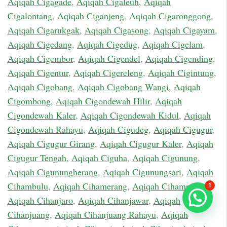
Aqiqah Cigagade
,
Aqiqah Cigaleuh
,
Aqiqah
Cigalontang
,
Aqiqah Ciganjeng
,
Aqiqah Cigaronggong
,
Aqiqah Cigarukgak
,
Aqiqah Cigasong
,
Aqiqah Cigayam
,
Aqiqah Cigedang
,
Aqiqah Cigedug
,
Aqiqah Cigelam
,
Aqiqah Cigembor
,
Aqiqah Cigendel
,
Aqiqah Cigending
,
Aqiqah Cigentur
,
Aqiqah Cigereleng
,
Aqiqah Cigintung
,
Aqiqah Cigobang
,
Aqiqah Cigobang Wangi
,
Aqiqah
Cigombong
,
Aqiqah Cigondewah Hilir
,
Aqiqah
Cigondewah Kaler
,
Aqiqah Cigondewah Kidul
,
Aqiqah
Cigondewah Rahayu
,
Aqiqah Cigudeg
,
Aqiqah Cigugur
,
Aqiqah Cigugur Girang
,
Aqiqah Cigugur Kaler
,
Aqiqah
Cigugur Tengah
,
Aqiqah Ciguha
,
Aqiqah Cigunung
,
Aqiqah Cigunungherang
,
Aqiqah Cigunungsari
,
Aqiqah
Cihambulu
,
Aqiqah Cihamerang
,
Aqiqah Cihampelas
,
1
Aqiqah Cihanjaro
,
Aqiqah Cihanjawar
,
Aqiqah
Cihanjuang
,
Aqiqah Cihanjuang Rahayu
,
Aqiqah