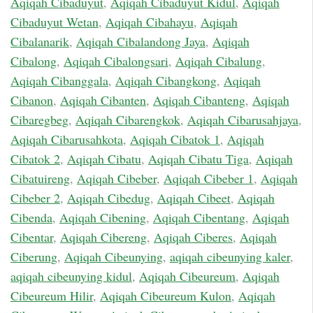
Aqiqah Cibaduyut
,
Aqiqah Cibaduyut Kidul
,
Aqiqah
Cibaduyut Wetan
,
Aqiqah Cibahayu
,
Aqiqah
Cibalanarik
,
Aqiqah Cibalandong Jaya
,
Aqiqah
Cibalong
,
Aqiqah Cibalongsari
,
Aqiqah Cibalung
,
Aqiqah Cibanggala
,
Aqiqah Cibangkong
,
Aqiqah
Cibanon
,
Aqiqah Cibanten
,
Aqiqah Cibanteng
,
Aqiqah
Cibaregbeg
,
Aqiqah Cibarengkok
,
Aqiqah Cibarusahjaya
,
Aqiqah Cibarusahkota
,
Aqiqah Cibatok 1
,
Aqiqah
Cibatok 2
,
Aqiqah Cibatu
,
Aqiqah Cibatu Tiga
,
Aqiqah
Cibatuireng
,
Aqiqah Cibeber
,
Aqiqah Cibeber 1
,
Aqiqah
Cibeber 2
,
Aqiqah Cibedug
,
Aqiqah Cibeet
,
Aqiqah
Cibenda
,
Aqiqah Cibening
,
Aqiqah Cibentang
,
Aqiqah
Cibentar
,
Aqiqah Cibereng
,
Aqiqah Ciberes
,
Aqiqah
Ciberung
,
Aqiqah Cibeunying
,
aqiqah cibeunying kaler
,
aqiqah cibeunying kidul
,
Aqiqah Cibeureum
,
Aqiqah
Cibeureum Hilir
,
Aqiqah Cibeureum Kulon
,
Aqiqah