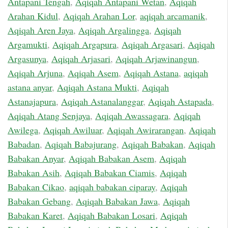
Antapani Tengah
,
Aqiqah Antapani Wetan
,
Aqiqah
Arahan Kidul
,
Aqiqah Arahan Lor
,
aqiqah arcamanik
,
Aqiqah Aren Jaya
,
Aqiqah Argalingga
,
Aqiqah
Argamukti
,
Aqiqah Argapura
,
Aqiqah Argasari
,
Aqiqah
Argasunya
,
Aqiqah Arjasari
,
Aqiqah Arjawinangun
,
Aqiqah Arjuna
,
Aqiqah Asem
,
Aqiqah Astana
,
aqiqah
astana anyar
,
Aqiqah Astana Mukti
,
Aqiqah
Astanajapura
,
Aqiqah Astanalanggar
,
Aqiqah Astapada
,
Aqiqah Atang Senjaya
,
Aqiqah Awassagara
,
Aqiqah
Awilega
,
Aqiqah Awiluar
,
Aqiqah Awirarangan
,
Aqiqah
Babadan
,
Aqiqah Babajurang
,
Aqiqah Babakan
,
Aqiqah
Babakan Anyar
,
Aqiqah Babakan Asem
,
Aqiqah
Babakan Asih
,
Aqiqah Babakan Ciamis
,
Aqiqah
Babakan Cikao
,
aqiqah babakan ciparay
,
Aqiqah
Babakan Gebang
,
Aqiqah Babakan Jawa
,
Aqiqah
Babakan Karet
,
Aqiqah Babakan Losari
,
Aqiqah