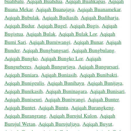
buahbatu
,
Aqiqah Buahdua
,
Aqiqah Buahkapas
,
Aqiqah
Buana Mekar
,
Aqiqah Buanajaya
,
Aqiqah Buanamekar
,
Aqiqah Bubulak
,
Aqiqah Budiasih
,
Aqiqah Budiharja
,
Aqiqah Budur
,
Aqiqah Bugel
,
Aqiqah Bugis
,
Aqiqah
Bugistua
,
Aqiqah Bulak
,
Aqiqah Bulak Lor
,
Aqiqah
Bumi Sari
,
Aqiqah Bumiwangi
,
Aqiqah Bunar
,
Aqiqah
Bunder
,
Aqiqah Bungbangsari
,
Aqiqah Bungbulang
,
Aqiqah Bungko
,
Aqiqah Bungko Lor
,
Aqiqah
Bungurberes
,
Aqiqah Bungurjaya
,
Aqiqah Bungursari
,
Aqiqah Buniara
,
Aqiqah Buniasih
,
Aqiqah Bunibakti
,
Aqiqah Bunigeulis
,
Aqiqah Bunihayu
,
Aqiqah Bunijaya
,
Aqiqah Bunikasih
,
Aqiqah Buninagara
,
Aqiqah Bunisari
,
Aqiqah Buniseuri
,
Aqiqah Buniwangi
,
Aqiqah Bunter
,
Aqiqah Buntet
,
Aqiqah Buntu
,
Aqiqah Burangkeng
,
Aqiqah Burangrang
,
Aqiqah Burujul Kulon
,
Aqiqah
Burujul Wetan
,
Aqiqah Burujuljaya
,
Aqiqah Buyut
,