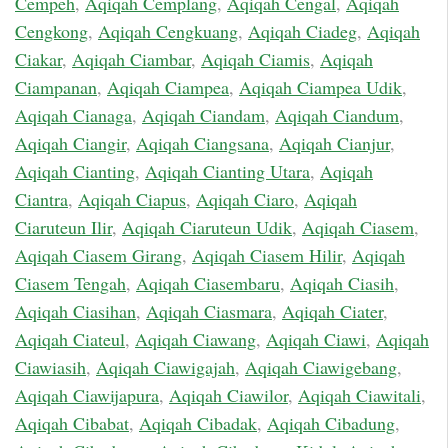
Cempeh
,
Aqiqah Cemplang
,
Aqiqah Cengal
,
Aqiqah
Cengkong
,
Aqiqah Cengkuang
,
Aqiqah Ciadeg
,
Aqiqah
Ciakar
,
Aqiqah Ciambar
,
Aqiqah Ciamis
,
Aqiqah
Ciampanan
,
Aqiqah Ciampea
,
Aqiqah Ciampea Udik
,
Aqiqah Cianaga
,
Aqiqah Ciandam
,
Aqiqah Ciandum
,
Aqiqah Ciangir
,
Aqiqah Ciangsana
,
Aqiqah Cianjur
,
Aqiqah Cianting
,
Aqiqah Cianting Utara
,
Aqiqah
Ciantra
,
Aqiqah Ciapus
,
Aqiqah Ciaro
,
Aqiqah
Ciaruteun Ilir
,
Aqiqah Ciaruteun Udik
,
Aqiqah Ciasem
,
Aqiqah Ciasem Girang
,
Aqiqah Ciasem Hilir
,
Aqiqah
Ciasem Tengah
,
Aqiqah Ciasembaru
,
Aqiqah Ciasih
,
Aqiqah Ciasihan
,
Aqiqah Ciasmara
,
Aqiqah Ciater
,
Aqiqah Ciateul
,
Aqiqah Ciawang
,
Aqiqah Ciawi
,
Aqiqah
Ciawiasih
,
Aqiqah Ciawigajah
,
Aqiqah Ciawigebang
,
Aqiqah Ciawijapura
,
Aqiqah Ciawilor
,
Aqiqah Ciawitali
,
Aqiqah Cibabat
,
Aqiqah Cibadak
,
Aqiqah Cibadung
,