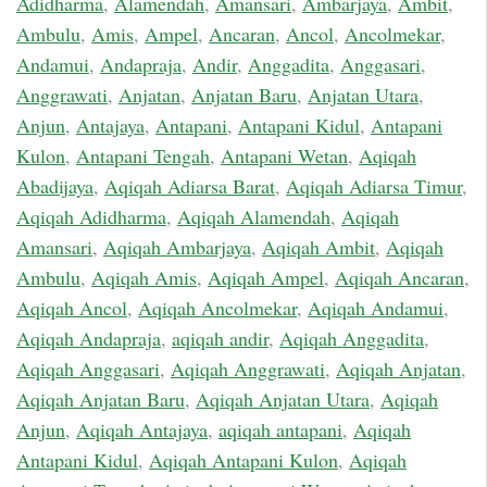
Adidharma
,
Alamendah
,
Amansari
,
Ambarjaya
,
Ambit
,
Ambulu
,
Amis
,
Ampel
,
Ancaran
,
Ancol
,
Ancolmekar
,
Andamui
,
Andapraja
,
Andir
,
Anggadita
,
Anggasari
,
Anggrawati
,
Anjatan
,
Anjatan Baru
,
Anjatan Utara
,
Anjun
,
Antajaya
,
Antapani
,
Antapani Kidul
,
Antapani
Kulon
,
Antapani Tengah
,
Antapani Wetan
,
Aqiqah
Abadijaya
,
Aqiqah Adiarsa Barat
,
Aqiqah Adiarsa Timur
,
Aqiqah Adidharma
,
Aqiqah Alamendah
,
Aqiqah
Amansari
,
Aqiqah Ambarjaya
,
Aqiqah Ambit
,
Aqiqah
Ambulu
,
Aqiqah Amis
,
Aqiqah Ampel
,
Aqiqah Ancaran
,
Aqiqah Ancol
,
Aqiqah Ancolmekar
,
Aqiqah Andamui
,
Aqiqah Andapraja
,
aqiqah andir
,
Aqiqah Anggadita
,
Aqiqah Anggasari
,
Aqiqah Anggrawati
,
Aqiqah Anjatan
,
Aqiqah Anjatan Baru
,
Aqiqah Anjatan Utara
,
Aqiqah
Anjun
,
Aqiqah Antajaya
,
aqiqah antapani
,
Aqiqah
Antapani Kidul
,
Aqiqah Antapani Kulon
,
Aqiqah