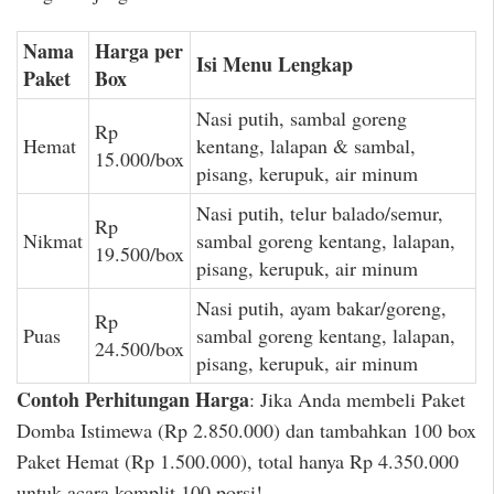
Nama
Harga per
Isi Menu Lengkap
Paket
Box
Nasi putih, sambal goreng
Rp
Hemat
kentang, lalapan & sambal,
15.000/box
pisang, kerupuk, air minum
Nasi putih, telur balado/semur,
Rp
Nikmat
sambal goreng kentang, lalapan,
19.500/box
pisang, kerupuk, air minum
Nasi putih, ayam bakar/goreng,
Rp
Puas
sambal goreng kentang, lalapan,
24.500/box
pisang, kerupuk, air minum
Contoh Perhitungan Harga
: Jika Anda membeli Paket
Domba Istimewa (Rp 2.850.000) dan tambahkan 100 box
Paket Hemat (Rp 1.500.000), total hanya Rp 4.350.000
untuk acara komplit 100 porsi!