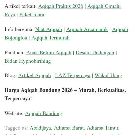
Artikel terkait:
Aqiqah Praktis 2026
|
Aqiqah Cimahi
Raya
|
Paket Juara
Info berguna:
Niat Aqiqah
|
Aqiqah Arcamanik
|
Aqiqah
Bojongloa
|
Aqiqah Termurah
Panduan:
Anak Belum Aqiqah
|
Desain Undangan
|
Bidan Hypnobirthing
Blog:
Artikel Aqiqah
|
LAZ Terpercaya
|
Wakaf Uang
Harga Aqiqah Bandung 2026 – Murah, Berkualitas,
Terpercaya!
Website:
Aqiqah Bandung
Tagged as:
Abadijaya
,
Adiarsa Barat
,
Adiarsa Timur
,