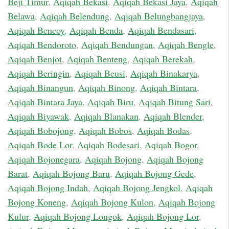
Beji Timur
,
Aqiqah Bekasi
,
Aqiqah Bekasi Jaya
,
Aqiqah
Belawa
,
Aqiqah Belendung
,
Aqiqah Belungbangjaya
,
Aqiqah Bencoy
,
Aqiqah Benda
,
Aqiqah Bendasari
,
Aqiqah Bendoroto
,
Aqiqah Bendungan
,
Aqiqah Bengle
,
Aqiqah Benjot
,
Aqiqah Benteng
,
Aqiqah Berekah
,
Aqiqah Beringin
,
Aqiqah Beusi
,
Aqiqah Binakarya
,
Aqiqah Binangun
,
Aqiqah Binong
,
Aqiqah Bintara
,
Aqiqah Bintara Jaya
,
Aqiqah Biru
,
Aqiqah Bitung Sari
,
Aqiqah Biyawak
,
Aqiqah Blanakan
,
Aqiqah Blender
,
Aqiqah Bobojong
,
Aqiqah Bobos
,
Aqiqah Bodas
,
Aqiqah Bode Lor
,
Aqiqah Bodesari
,
Aqiqah Bogor
,
Aqiqah Bojonegara
,
Aqiqah Bojong
,
Aqiqah Bojong
Barat
,
Aqiqah Bojong Baru
,
Aqiqah Bojong Gede
,
Aqiqah Bojong Indah
,
Aqiqah Bojong Jengkol
,
Aqiqah
Bojong Koneng
,
Aqiqah Bojong Kulon
,
Aqiqah Bojong
Kulur
,
Aqiqah Bojong Longok
,
Aqiqah Bojong Lor
,