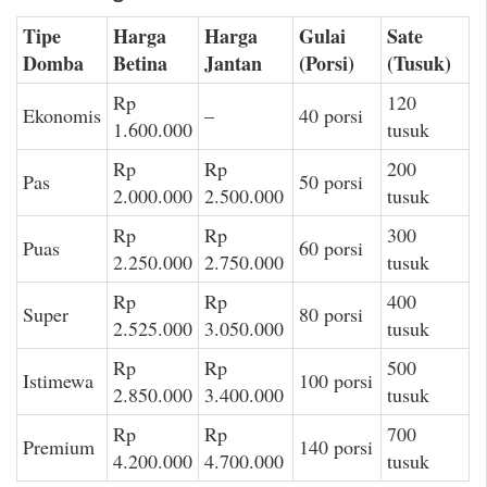
Tipe
Harga
Harga
Gulai
Sate
Domba
Betina
Jantan
(Porsi)
(Tusuk)
Rp
120
Ekonomis
–
40 porsi
1.600.000
tusuk
Rp
Rp
200
Pas
50 porsi
2.000.000
2.500.000
tusuk
Rp
Rp
300
Puas
60 porsi
2.250.000
2.750.000
tusuk
Rp
Rp
400
Super
80 porsi
2.525.000
3.050.000
tusuk
Rp
Rp
500
Istimewa
100 porsi
2.850.000
3.400.000
tusuk
Rp
Rp
700
Premium
140 porsi
4.200.000
4.700.000
tusuk