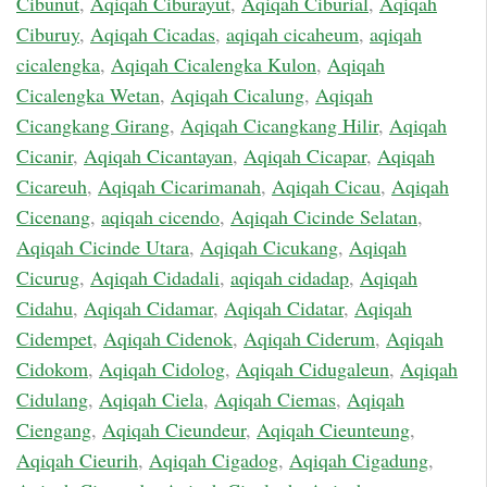
Cibunut
,
Aqiqah Ciburayut
,
Aqiqah Ciburial
,
Aqiqah
Ciburuy
,
Aqiqah Cicadas
,
aqiqah cicaheum
,
aqiqah
cicalengka
,
Aqiqah Cicalengka Kulon
,
Aqiqah
Cicalengka Wetan
,
Aqiqah Cicalung
,
Aqiqah
Cicangkang Girang
,
Aqiqah Cicangkang Hilir
,
Aqiqah
Cicanir
,
Aqiqah Cicantayan
,
Aqiqah Cicapar
,
Aqiqah
Cicareuh
,
Aqiqah Cicarimanah
,
Aqiqah Cicau
,
Aqiqah
Cicenang
,
aqiqah cicendo
,
Aqiqah Cicinde Selatan
,
Aqiqah Cicinde Utara
,
Aqiqah Cicukang
,
Aqiqah
Cicurug
,
Aqiqah Cidadali
,
aqiqah cidadap
,
Aqiqah
Cidahu
,
Aqiqah Cidamar
,
Aqiqah Cidatar
,
Aqiqah
Cidempet
,
Aqiqah Cidenok
,
Aqiqah Ciderum
,
Aqiqah
Cidokom
,
Aqiqah Cidolog
,
Aqiqah Cidugaleun
,
Aqiqah
Cidulang
,
Aqiqah Ciela
,
Aqiqah Ciemas
,
Aqiqah
Ciengang
,
Aqiqah Cieundeur
,
Aqiqah Cieunteung
,
Aqiqah Cieurih
,
Aqiqah Cigadog
,
Aqiqah Cigadung
,