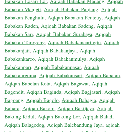
Babakan Losari Lor
,
Aqiqah Babakan Madang
,
Aqiqah
Babakan Manjeti
,
Aqiqah Babakan Panjang
,
Aqiqah
Babakan Penghulu
,
Aqiqah Babakan Peuteuy
,
Aqiqah
Babakan Raden
,
Aqiqah Babakan Sadeng
,
Aqiqah
Babakan Sari
,
Aqiqah Babakan Surabaya
,
Aqiqah
Babakan Tarogong
,
Aqiqah Babakancaringin
,
Aqiqah
Babakanjati
,
Aqiqah Babakanjaya
,
Aqiqah
Babakankareo
,
Aqiqah Babakanmulya
,
Aqiqah
Babakanpari
,
Aqiqah Babakanpasar
,
Aqiqah
Babakanreuma
,
Aqiqah Babakansari
,
Aqiqah Babatan
,
Aqiqah Babelan Kota
,
Aqiqah Bagawat
,
Aqiqah
Bagendit
,
Aqiqah Baginda
,
Aqiqah Bagjasari
,
Aqiqah
Bagoang
,
Aqiqah Bagolo
,
Aqiqah Bahagia
,
Aqiqah
Bahara
,
Aqiqah Bakom
,
Aqiqah Baktijaya
,
Aqiqah
Bakung Kidul
,
Aqiqah Bakung Lor
,
Aqiqah Balad
,
Aqiqah Balagedog
,
Aqiqah Balebandung Jaya
,
aqiqah