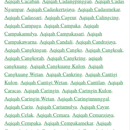
Aqiqah Cacaban
,
Aqiqah Cadangpinggan
,
Aqiqah Cadas
Ngampar
,
Aqiqah Cadaskertajaya
,
Aqiqah Cadasmekar
,
Aqiqah Cadassari
,
Aqiqah Cageur
,
Aqiqah Calingcing
,
Aqiqah Campaga
,
Aqiqah Campaka
,
Aqiqah
Campakamulya
,
Aqiqah Campakasari
,
Aqiqah
Campakawarna
,
Aqiqah Candali
,
Aqiqah Candrajaya
,
Aqiqah Cangkingan
,
Aqiqah Cangko
,
Aqiqah Cangkoak
,
Aqiqah Cangkorah
,
Aqiqah Cangkring
,
aqiqah
cangkuang
,
Aqiqah Cangkuang Kulon
,
Aqiqah
Cangkuang Wetan
,
Aqiqah Cankring
,
Aqiqah Cantigi
Kulon
,
Aqiqah Cantigi Wetan
,
Aqiqah Cantilan
,
Aqiqah
Caracas
,
Aqiqah Caringin
,
Aqiqah Caringin Kulon
,
Aqiqah Caringin Wetan
,
Aqiqah Caringinnunggal
,
Aqiqah Cariu
,
Aqiqah Cariumulya
,
Aqiqah Cayur
,
Aqiqah Celak
,
Aqiqah Cemara
,
Aqiqah Cemarajaya
,
Aqiqah Cempaka
,
Aqiqah Cempakamekar
,
Aqiqah