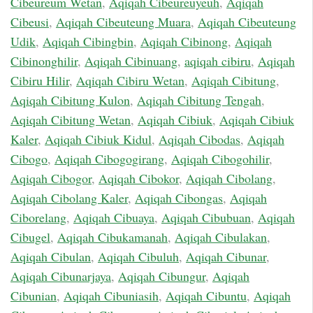
Cibeureum Wetan
,
Aqiqah Cibeureuyeuh
,
Aqiqah
Cibeusi
,
Aqiqah Cibeuteung Muara
,
Aqiqah Cibeuteung
Udik
,
Aqiqah Cibingbin
,
Aqiqah Cibinong
,
Aqiqah
Cibinonghilir
,
Aqiqah Cibinuang
,
aqiqah cibiru
,
Aqiqah
Cibiru Hilir
,
Aqiqah Cibiru Wetan
,
Aqiqah Cibitung
,
Aqiqah Cibitung Kulon
,
Aqiqah Cibitung Tengah
,
Aqiqah Cibitung Wetan
,
Aqiqah Cibiuk
,
Aqiqah Cibiuk
Kaler
,
Aqiqah Cibiuk Kidul
,
Aqiqah Cibodas
,
Aqiqah
Cibogo
,
Aqiqah Cibogogirang
,
Aqiqah Cibogohilir
,
Aqiqah Cibogor
,
Aqiqah Cibokor
,
Aqiqah Cibolang
,
Aqiqah Cibolang Kaler
,
Aqiqah Cibongas
,
Aqiqah
Ciborelang
,
Aqiqah Cibuaya
,
Aqiqah Cibubuan
,
Aqiqah
Cibugel
,
Aqiqah Cibukamanah
,
Aqiqah Cibulakan
,
Aqiqah Cibulan
,
Aqiqah Cibuluh
,
Aqiqah Cibunar
,
Aqiqah Cibunarjaya
,
Aqiqah Cibungur
,
Aqiqah
Cibunian
,
Aqiqah Cibuniasih
,
Aqiqah Cibuntu
,
Aqiqah