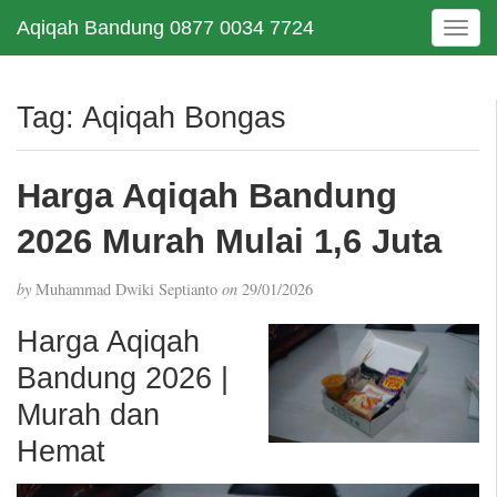
Aqiqah Bandung 0877 0034 7724
T
o
g
g
Tag:
Aqiqah Bongas
l
e
n
Harga Aqiqah Bandung
a
v
2026 Murah Mulai 1,6 Juta
i
g
by
Muhammad Dwiki Septianto
on
29/01/2026
a
t
Harga Aqiqah
i
Bandung 2026 |
o
n
Murah dan
Hemat