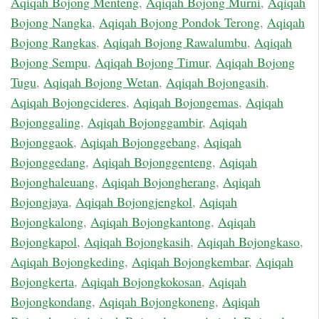
Aqiqah Bojong Menteng
,
Aqiqah Bojong Murni
,
Aqiqah
Bojong Nangka
,
Aqiqah Bojong Pondok Terong
,
Aqiqah
Bojong Rangkas
,
Aqiqah Bojong Rawalumbu
,
Aqiqah
Bojong Sempu
,
Aqiqah Bojong Timur
,
Aqiqah Bojong
Tugu
,
Aqiqah Bojong Wetan
,
Aqiqah Bojongasih
,
Aqiqah Bojongcideres
,
Aqiqah Bojongemas
,
Aqiqah
Bojonggaling
,
Aqiqah Bojonggambir
,
Aqiqah
Bojonggaok
,
Aqiqah Bojonggebang
,
Aqiqah
Bojonggedang
,
Aqiqah Bojonggenteng
,
Aqiqah
Bojonghaleuang
,
Aqiqah Bojongherang
,
Aqiqah
Bojongjaya
,
Aqiqah Bojongjengkol
,
Aqiqah
Bojongkalong
,
Aqiqah Bojongkantong
,
Aqiqah
Bojongkapol
,
Aqiqah Bojongkasih
,
Aqiqah Bojongkaso
,
Aqiqah Bojongkeding
,
Aqiqah Bojongkembar
,
Aqiqah
Bojongkerta
,
Aqiqah Bojongkokosan
,
Aqiqah
Bojongkondang
,
Aqiqah Bojongkoneng
,
Aqiqah