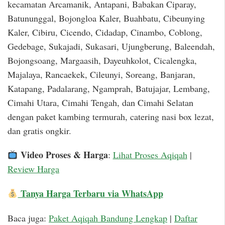
kecamatan Arcamanik, Antapani, Babakan Ciparay,
Batununggal, Bojongloa Kaler, Buahbatu, Cibeunying
Kaler, Cibiru, Cicendo, Cidadap, Cinambo, Coblong,
Gedebage, Sukajadi, Sukasari, Ujungberung, Baleendah,
Bojongsoang, Margaasih, Dayeuhkolot, Cicalengka,
Majalaya, Rancaekek, Cileunyi, Soreang, Banjaran,
Katapang, Padalarang, Ngamprah, Batujajar, Lembang,
Cimahi Utara, Cimahi Tengah, dan Cimahi Selatan
dengan paket kambing termurah, catering nasi box lezat,
dan gratis ongkir.
Video Proses & Harga
:
Lihat Proses Aqiqah
|
Review Harga
Tanya Harga Terbaru via WhatsApp
Baca juga:
Paket Aqiqah Bandung Lengkap
|
Daftar