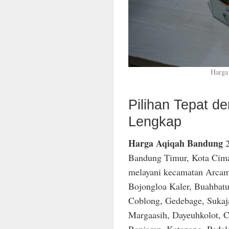
Harga
Pilihan Tepat 
Lengkap
Harga Aqiqah Bandung
2
Bandung Timur, Kota Cima
melayani kecamatan Arcam
Bojongloa Kaler, Buahbatu
Coblong, Gedebage, Sukaja
Margaasih, Dayeuhkolot, C