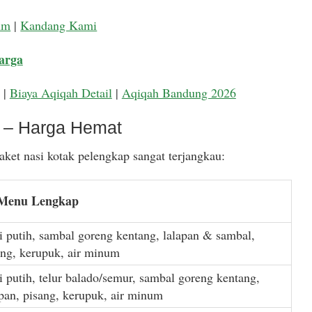
um
|
Kandang Kami
arga
|
Biaya Aqiqah Detail
|
Aqiqah Bandung 2026
k – Harga Hemat
ket nasi kotak pelengkap sangat terjangkau:
 Menu Lengkap
i putih, sambal goreng kentang, lalapan & sambal,
ang, kerupuk, air minum
i putih, telur balado/semur, sambal goreng kentang,
apan, pisang, kerupuk, air minum