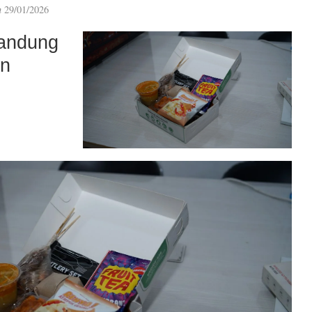
n
29/01/2026
andung
an