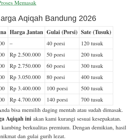
Proses Memasak
arga Aqiqah Bandung 2026
ina
Harga Jantan
Gulai (Porsi)
Sate (Tusuk)
00
–
40 porsi
120 tusuk
00
Rp 2.500.000
50 porsi
200 tusuk
00
Rp 2.750.000
60 porsi
300 tusuk
00
Rp 3.050.000
80 porsi
400 tusuk
00
Rp 3.400.000
100 porsi
500 tusuk
00
Rp 4.700.000
140 porsi
700 tusuk
Anda bisa memilih daging mentah atau sudah dimasak.
a Aqiqah ini
akan kami kurangi sesuai kesepakatan.
or kambing berkualitas premium. Dengan demikian, hasil
ikmat dan gulai gurih lezat.