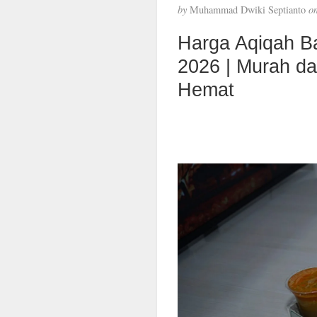
by
Muhammad Dwiki Septianto
o
Harga Aqiqah B
2026 | Murah d
Hemat