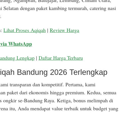
arang, Ngamprah, Batujajar, Lembang, Cimahi Utara,
 Selatan dengan paket kambing termurah, catering nasi
.
a
:
Lihat Proses Aqiqah
|
Review Harga
 via WhatsApp
Bandung Lengkap
|
Daftar Harga Terbaru
qiqah Bandung 2026 Terlengkap
ami transparan dan kompetitif. Pertama, kami
han paket dari ekonomis hingga premium. Kedua, semua
is ongkir se-Bandung Raya. Ketiga, bonus melimpah di
rena itu, Anda mendapat value terbaik untuk budget yang