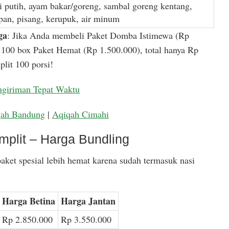
i putih, ayam bakar/goreng, sambal goreng kentang,
apan, pisang, kerupuk, air minum
ga
: Jika Anda membeli Paket Domba Istimewa (Rp
100 box Paket Hemat (Rp 1.500.000), total hanya Rp
lit 100 porsi!
ngiriman Tepat Waktu
qah Bandung
|
Aqiqah Cimahi
mplit – Harga Bundling
aket spesial lebih hemat karena sudah termasuk nasi
Harga Betina
Harga Jantan
Rp 2.850.000
Rp 3.550.000