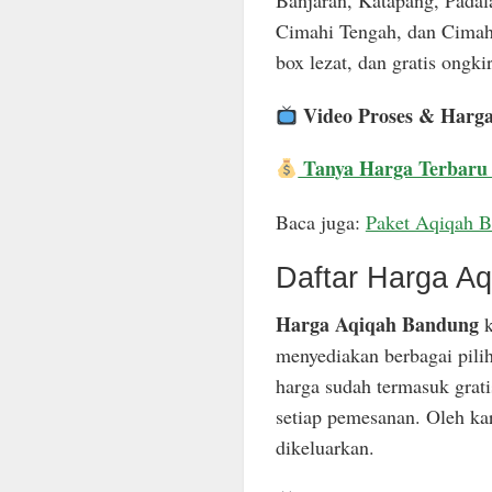
Banjaran, Katapang, Padal
Cimahi Tengah, dan Cimahi
box lezat, dan gratis ongkir
Video Proses & Harg
Tanya Harga Terbaru
Baca juga:
Paket Aqiqah 
Daftar Harga A
Harga Aqiqah Bandung
k
menyediakan berbagai pili
harga sudah termasuk grat
setiap pemesanan. Oleh ka
dikeluarkan.