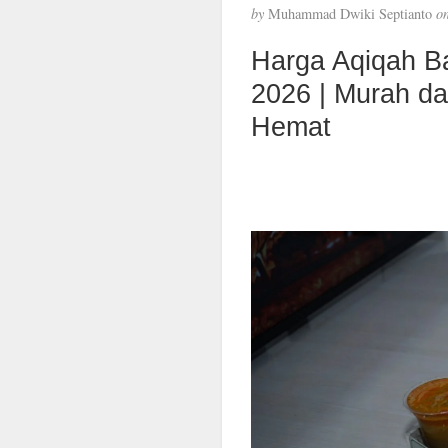
by
Muhammad Dwiki Septianto
o
Harga Aqiqah B
2026 | Murah d
Hemat