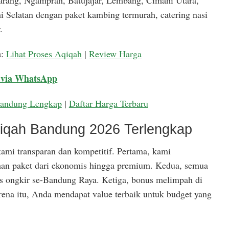
arang, Ngamprah, Batujajar, Lembang, Cimahi Utara,
 Selatan dengan paket kambing termurah, catering nasi
.
a
:
Lihat Proses Aqiqah
|
Review Harga
 via WhatsApp
Bandung Lengkap
|
Daftar Harga Terbaru
qiqah Bandung 2026 Terlengkap
ami transparan dan kompetitif. Pertama, kami
han paket dari ekonomis hingga premium. Kedua, semua
is ongkir se-Bandung Raya. Ketiga, bonus melimpah di
rena itu, Anda mendapat value terbaik untuk budget yang