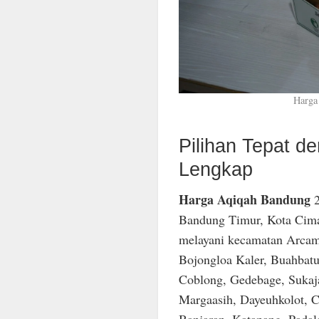
Harga
Pilihan Tepat 
Lengkap
Harga Aqiqah Bandung
2
Bandung Timur, Kota Cima
melayani kecamatan Arcam
Bojongloa Kaler, Buahbatu
Coblong, Gedebage, Sukaja
Margaasih, Dayeuhkolot, C