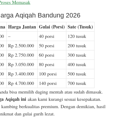
Proses Memasak
arga Aqiqah Bandung 2026
ina
Harga Jantan
Gulai (Porsi)
Sate (Tusuk)
00
–
40 porsi
120 tusuk
00
Rp 2.500.000
50 porsi
200 tusuk
00
Rp 2.750.000
60 porsi
300 tusuk
00
Rp 3.050.000
80 porsi
400 tusuk
00
Rp 3.400.000
100 porsi
500 tusuk
00
Rp 4.700.000
140 porsi
700 tusuk
Anda bisa memilih daging mentah atau sudah dimasak.
a Aqiqah ini
akan kami kurangi sesuai kesepakatan.
or kambing berkualitas premium. Dengan demikian, hasil
ikmat dan gulai gurih lezat.