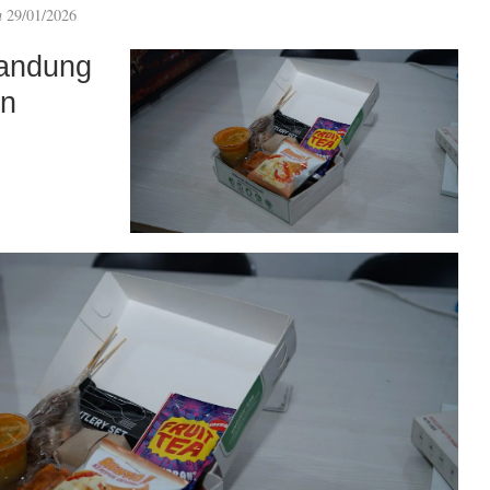
n
29/01/2026
andung
an