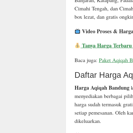
Banjaran, Katapang, Padal
Cimahi Tengah, dan Cimahi
box lezat, dan gratis ongkir
Video Proses & Harg
Tanya Harga Terbaru
Baca juga:
Paket Aqiqah 
Daftar Harga A
Harga Aqiqah Bandung
k
menyediakan berbagai pili
harga sudah termasuk grat
setiap pemesanan. Oleh ka
dikeluarkan.