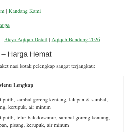
um
|
Kandang Kami
arga
|
Biaya Aqiqah Detail
|
Aqiqah Bandung 2026
k – Harga Hemat
ket nasi kotak pelengkap sangat terjangkau:
 Menu Lengkap
i putih, sambal goreng kentang, lalapan & sambal,
ang, kerupuk, air minum
i putih, telur balado/semur, sambal goreng kentang,
apan, pisang, kerupuk, air minum