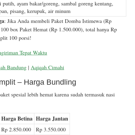
i putih, ayam bakar/goreng, sambal goreng kentang,
apan, pisang, kerupuk, air minum
ga
: Jika Anda membeli Paket Domba Istimewa (Rp
100 box Paket Hemat (Rp 1.500.000), total hanya Rp
lit 100 porsi!
ngiriman Tepat Waktu
qah Bandung
|
Aqiqah Cimahi
mplit – Harga Bundling
aket spesial lebih hemat karena sudah termasuk nasi
Harga Betina
Harga Jantan
Rp 2.850.000
Rp 3.550.000