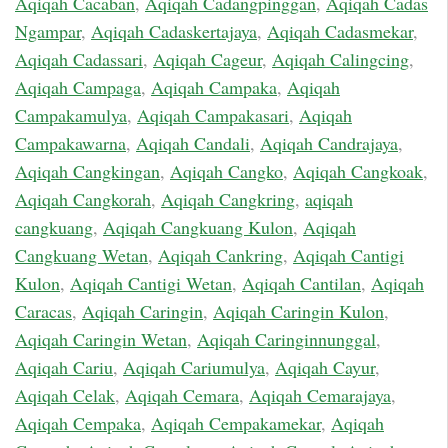
Aqiqah Cacaban
,
Aqiqah Cadangpinggan
,
Aqiqah Cadas
Ngampar
,
Aqiqah Cadaskertajaya
,
Aqiqah Cadasmekar
,
Aqiqah Cadassari
,
Aqiqah Cageur
,
Aqiqah Calingcing
,
Aqiqah Campaga
,
Aqiqah Campaka
,
Aqiqah
Campakamulya
,
Aqiqah Campakasari
,
Aqiqah
Campakawarna
,
Aqiqah Candali
,
Aqiqah Candrajaya
,
Aqiqah Cangkingan
,
Aqiqah Cangko
,
Aqiqah Cangkoak
,
Aqiqah Cangkorah
,
Aqiqah Cangkring
,
aqiqah
cangkuang
,
Aqiqah Cangkuang Kulon
,
Aqiqah
Cangkuang Wetan
,
Aqiqah Cankring
,
Aqiqah Cantigi
Kulon
,
Aqiqah Cantigi Wetan
,
Aqiqah Cantilan
,
Aqiqah
Caracas
,
Aqiqah Caringin
,
Aqiqah Caringin Kulon
,
Aqiqah Caringin Wetan
,
Aqiqah Caringinnunggal
,
Aqiqah Cariu
,
Aqiqah Cariumulya
,
Aqiqah Cayur
,
Aqiqah Celak
,
Aqiqah Cemara
,
Aqiqah Cemarajaya
,
Aqiqah Cempaka
,
Aqiqah Cempakamekar
,
Aqiqah