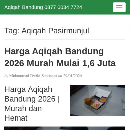
Aqiqah Bandung 0877 0034 7724
T
o
g
g
Tag:
Aqiqah Pasirmunjul
l
e
n
Harga Aqiqah Bandung
a
v
2026 Murah Mulai 1,6 Juta
i
g
by
Muhammad Dwiki Septianto
on
29/01/2026
a
t
Harga Aqiqah
i
Bandung 2026 |
o
n
Murah dan
Hemat