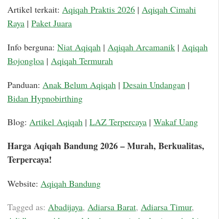
Artikel terkait:
Aqiqah Praktis 2026
|
Aqiqah Cimahi
Raya
|
Paket Juara
Info berguna:
Niat Aqiqah
|
Aqiqah Arcamanik
|
Aqiqah
Bojongloa
|
Aqiqah Termurah
Panduan:
Anak Belum Aqiqah
|
Desain Undangan
|
Bidan Hypnobirthing
Blog:
Artikel Aqiqah
|
LAZ Terpercaya
|
Wakaf Uang
Harga Aqiqah Bandung 2026 – Murah, Berkualitas,
Terpercaya!
Website:
Aqiqah Bandung
Tagged as:
Abadijaya
,
Adiarsa Barat
,
Adiarsa Timur
,