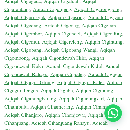
Aqiqah Cigagade
,
Aqiqah Cigaleuh
,
Aqiqah
Cigalontang
,
Aqiqah Ciganjeng
,
Aqiqah Cigaronggong
,
Aqiqah Cigarukgak
,
Aqiqah Cigasong
,
Aqiqah Cigayam
,
Aqiqah Cigedang
,
Aqiqah Cigedug
,
Aqiqah Cigelam
,
Aqiqah Cigembor
,
Aqiqah Cigendel
,
Aqiqah Cigending
,
Aqiqah Cigentur
,
Aqiqah Cigereleng
,
Aqiqah Cigintung
,
Aqiqah Cigobang
,
Aqiqah Cigobang Wangi
,
Aqiqah
Cigombong
,
Aqiqah Cigondewah Hilir
,
Aqiqah
Cigondewah Kaler
,
Aqiqah Cigondewah Kidul
,
Aqiqah
Cigondewah Rahayu
,
Aqiqah Cigudeg
,
Aqiqah Cigugur
,
Aqiqah Cigugur Girang
,
Aqiqah Cigugur Kaler
,
Aqiqah
Cigugur Tengah
,
Aqiqah Ciguha
,
Aqiqah Cigunung
,
Aqiqah Cigunungherang
,
Aqiqah Cigunungsari
,
Aqiqah
Cihambulu
,
Aqiqah Cihamerang
,
Aqiqah Cihampelas
,
Chat Sekarang
Aqiqah Cihanjaro
,
Aqiqah Cihanjawar
,
Aqiqah
Cihanjuang
,
Aqiqah Cihanjuang Rahayu
,
Aqiqah