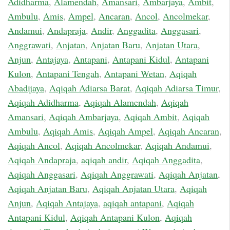
Adidharma
,
Alamendah
,
Amansari
,
Ambarjaya
,
Ambit
,
Ambulu
,
Amis
,
Ampel
,
Ancaran
,
Ancol
,
Ancolmekar
,
Andamui
,
Andapraja
,
Andir
,
Anggadita
,
Anggasari
,
Anggrawati
,
Anjatan
,
Anjatan Baru
,
Anjatan Utara
,
Anjun
,
Antajaya
,
Antapani
,
Antapani Kidul
,
Antapani
Kulon
,
Antapani Tengah
,
Antapani Wetan
,
Aqiqah
Abadijaya
,
Aqiqah Adiarsa Barat
,
Aqiqah Adiarsa Timur
,
Aqiqah Adidharma
,
Aqiqah Alamendah
,
Aqiqah
Amansari
,
Aqiqah Ambarjaya
,
Aqiqah Ambit
,
Aqiqah
Ambulu
,
Aqiqah Amis
,
Aqiqah Ampel
,
Aqiqah Ancaran
,
Aqiqah Ancol
,
Aqiqah Ancolmekar
,
Aqiqah Andamui
,
Aqiqah Andapraja
,
aqiqah andir
,
Aqiqah Anggadita
,
Aqiqah Anggasari
,
Aqiqah Anggrawati
,
Aqiqah Anjatan
,
Aqiqah Anjatan Baru
,
Aqiqah Anjatan Utara
,
Aqiqah
Anjun
,
Aqiqah Antajaya
,
aqiqah antapani
,
Aqiqah
Antapani Kidul
,
Aqiqah Antapani Kulon
,
Aqiqah