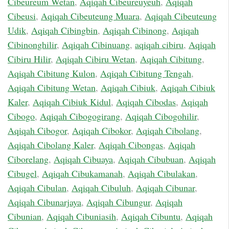
Cibeureum Wetan
,
Aqiqah Cibeureuyeuh
,
Aqiqah
Cibeusi
,
Aqiqah Cibeuteung Muara
,
Aqiqah Cibeuteung
Udik
,
Aqiqah Cibingbin
,
Aqiqah Cibinong
,
Aqiqah
Cibinonghilir
,
Aqiqah Cibinuang
,
aqiqah cibiru
,
Aqiqah
Cibiru Hilir
,
Aqiqah Cibiru Wetan
,
Aqiqah Cibitung
,
Aqiqah Cibitung Kulon
,
Aqiqah Cibitung Tengah
,
Aqiqah Cibitung Wetan
,
Aqiqah Cibiuk
,
Aqiqah Cibiuk
Kaler
,
Aqiqah Cibiuk Kidul
,
Aqiqah Cibodas
,
Aqiqah
Cibogo
,
Aqiqah Cibogogirang
,
Aqiqah Cibogohilir
,
Aqiqah Cibogor
,
Aqiqah Cibokor
,
Aqiqah Cibolang
,
Aqiqah Cibolang Kaler
,
Aqiqah Cibongas
,
Aqiqah
Ciborelang
,
Aqiqah Cibuaya
,
Aqiqah Cibubuan
,
Aqiqah
Cibugel
,
Aqiqah Cibukamanah
,
Aqiqah Cibulakan
,
Aqiqah Cibulan
,
Aqiqah Cibuluh
,
Aqiqah Cibunar
,
Aqiqah Cibunarjaya
,
Aqiqah Cibungur
,
Aqiqah
Cibunian
,
Aqiqah Cibuniasih
,
Aqiqah Cibuntu
,
Aqiqah