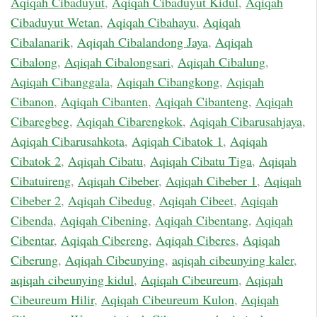
Aqiqah Cibaduyut
,
Aqiqah Cibaduyut Kidul
,
Aqiqah
Cibaduyut Wetan
,
Aqiqah Cibahayu
,
Aqiqah
Cibalanarik
,
Aqiqah Cibalandong Jaya
,
Aqiqah
Cibalong
,
Aqiqah Cibalongsari
,
Aqiqah Cibalung
,
Aqiqah Cibanggala
,
Aqiqah Cibangkong
,
Aqiqah
Cibanon
,
Aqiqah Cibanten
,
Aqiqah Cibanteng
,
Aqiqah
Cibaregbeg
,
Aqiqah Cibarengkok
,
Aqiqah Cibarusahjaya
,
Aqiqah Cibarusahkota
,
Aqiqah Cibatok 1
,
Aqiqah
Cibatok 2
,
Aqiqah Cibatu
,
Aqiqah Cibatu Tiga
,
Aqiqah
Cibatuireng
,
Aqiqah Cibeber
,
Aqiqah Cibeber 1
,
Aqiqah
Cibeber 2
,
Aqiqah Cibedug
,
Aqiqah Cibeet
,
Aqiqah
Cibenda
,
Aqiqah Cibening
,
Aqiqah Cibentang
,
Aqiqah
Cibentar
,
Aqiqah Cibereng
,
Aqiqah Ciberes
,
Aqiqah
Ciberung
,
Aqiqah Cibeunying
,
aqiqah cibeunying kaler
,
aqiqah cibeunying kidul
,
Aqiqah Cibeureum
,
Aqiqah
Cibeureum Hilir
,
Aqiqah Cibeureum Kulon
,
Aqiqah