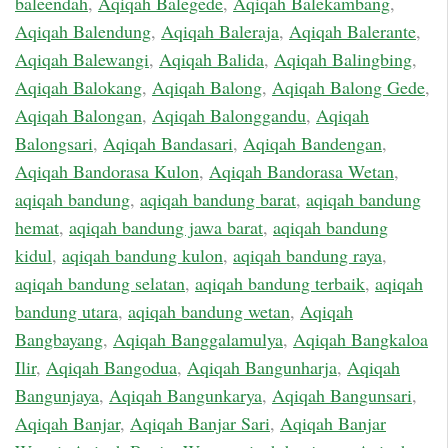
baleendah
,
Aqiqah Balegede
,
Aqiqah Balekambang
,
Aqiqah Balendung
,
Aqiqah Baleraja
,
Aqiqah Balerante
,
Aqiqah Balewangi
,
Aqiqah Balida
,
Aqiqah Balingbing
,
Aqiqah Balokang
,
Aqiqah Balong
,
Aqiqah Balong Gede
,
Aqiqah Balongan
,
Aqiqah Balonggandu
,
Aqiqah
Balongsari
,
Aqiqah Bandasari
,
Aqiqah Bandengan
,
Aqiqah Bandorasa Kulon
,
Aqiqah Bandorasa Wetan
,
aqiqah bandung
,
aqiqah bandung barat
,
aqiqah bandung
hemat
,
aqiqah bandung jawa barat
,
aqiqah bandung
kidul
,
aqiqah bandung kulon
,
aqiqah bandung raya
,
aqiqah bandung selatan
,
aqiqah bandung terbaik
,
aqiqah
bandung utara
,
aqiqah bandung wetan
,
Aqiqah
Bangbayang
,
Aqiqah Banggalamulya
,
Aqiqah Bangkaloa
Ilir
,
Aqiqah Bangodua
,
Aqiqah Bangunharja
,
Aqiqah
Bangunjaya
,
Aqiqah Bangunkarya
,
Aqiqah Bangunsari
,
Aqiqah Banjar
,
Aqiqah Banjar Sari
,
Aqiqah Banjar