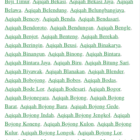
Beji Timur
,
Aqiqah Bekasi
,
Aqiqah Bekasi Jaya
,
Aqiqah
Belawa
,
Aqiqah Belendung
,
Aqiqah Belungbangjaya
,
Aqiqah Bencoy
,
Aqiqah Benda
,
Aqiqah Bendasari
,
Aqiqah Bendoroto
,
Aqiqah Bendungan
,
Aqiqah Bengle
,
Aqiqah Benjot
,
Aqiqah Benteng
,
Aqiqah Berekah
,
Aqiqah Beringin
,
Aqiqah Beusi
,
Aqiqah Binakarya
,
Aqiqah Binangun
,
Aqiqah Binong
,
Aqiqah Bintara
,
Aqiqah Bintara Jaya
,
Aqiqah Biru
,
Aqiqah Bitung Sari
,
Aqiqah Biyawak
,
Aqiqah Blanakan
,
Aqiqah Blender
,
Aqiqah Bobojong
,
Aqiqah Bobos
,
Aqiqah Bodas
,
Aqiqah Bode Lor
,
Aqiqah Bodesari
,
Aqiqah Bogor
,
Aqiqah Bojonegara
,
Aqiqah Bojong
,
Aqiqah Bojong
Barat
,
Aqiqah Bojong Baru
,
Aqiqah Bojong Gede
,
Aqiqah Bojong Indah
,
Aqiqah Bojong Jengkol
,
Aqiqah
Bojong Koneng
,
Aqiqah Bojong Kulon
,
Aqiqah Bojong
Kulur
,
Aqiqah Bojong Longok
,
Aqiqah Bojong Lor
,