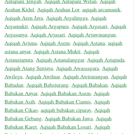
Antapani Tengah
,
Aqiqah Antapani Wetan
,
Aqiqah
Arahan Kidul
,
Aqiqah Arahan Lor
,
aqiqah arcamanik
,
Aqiqah Aren Jaya
,
Aqiqah Argalingga
,
Aqiqah
Argamukti
,
Aqiqah Argapura
,
Aqiqah Argasari
,
Aqiqah
Argasunya
,
Aqiqah Arjasari
,
Aqiqah Arjawinangun
,
Aqiqah Arjuna
,
Aqiqah Asem
,
Aqiqah Astana
,
aqiqah
astana anyar
,
Aqiqah Astana Mukti
,
Aqiqah
Astanajapura
,
Aqiqah Astanalanggar
,
Aqiqah Astapada
,
Aqiqah Atang Senjaya
,
Aqiqah Awassagara
,
Aqiqah
Awilega
,
Aqiqah Awiluar
,
Aqiqah Awirarangan
,
Aqiqah
Babadan
,
Aqiqah Babajurang
,
Aqiqah Babakan
,
Aqiqah
Babakan Anyar
,
Aqiqah Babakan Asem
,
Aqiqah
Babakan Asih
,
Aqiqah Babakan Ciamis
,
Aqiqah
Babakan Cikao
,
aqiqah babakan ciparay
,
Aqiqah
Babakan Gebang
,
Aqiqah Babakan Jawa
,
Aqiqah
Babakan Karet
,
Aqiqah Babakan Losari
,
Aqiqah