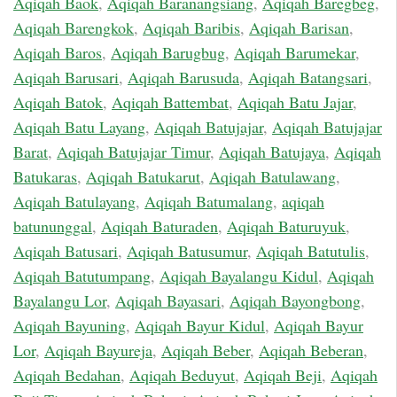
Aqiqah Baok
,
Aqiqah Baranangsiang
,
Aqiqah Baregbeg
,
Aqiqah Barengkok
,
Aqiqah Baribis
,
Aqiqah Barisan
,
Aqiqah Baros
,
Aqiqah Barugbug
,
Aqiqah Barumekar
,
Aqiqah Barusari
,
Aqiqah Barusuda
,
Aqiqah Batangsari
,
Aqiqah Batok
,
Aqiqah Battembat
,
Aqiqah Batu Jajar
,
Aqiqah Batu Layang
,
Aqiqah Batujajar
,
Aqiqah Batujajar
Barat
,
Aqiqah Batujajar Timur
,
Aqiqah Batujaya
,
Aqiqah
Batukaras
,
Aqiqah Batukarut
,
Aqiqah Batulawang
,
Aqiqah Batulayang
,
Aqiqah Batumalang
,
aqiqah
batununggal
,
Aqiqah Baturaden
,
Aqiqah Baturuyuk
,
Aqiqah Batusari
,
Aqiqah Batusumur
,
Aqiqah Batutulis
,
Aqiqah Batutumpang
,
Aqiqah Bayalangu Kidul
,
Aqiqah
Bayalangu Lor
,
Aqiqah Bayasari
,
Aqiqah Bayongbong
,
Aqiqah Bayuning
,
Aqiqah Bayur Kidul
,
Aqiqah Bayur
Lor
,
Aqiqah Bayureja
,
Aqiqah Beber
,
Aqiqah Beberan
,
Aqiqah Bedahan
,
Aqiqah Beduyut
,
Aqiqah Beji
,
Aqiqah