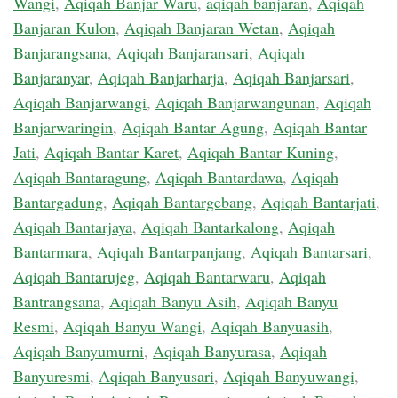
Wangi
,
Aqiqah Banjar Waru
,
aqiqah banjaran
,
Aqiqah
Banjaran Kulon
,
Aqiqah Banjaran Wetan
,
Aqiqah
Banjarangsana
,
Aqiqah Banjaransari
,
Aqiqah
Banjaranyar
,
Aqiqah Banjarharja
,
Aqiqah Banjarsari
,
Aqiqah Banjarwangi
,
Aqiqah Banjarwangunan
,
Aqiqah
Banjarwaringin
,
Aqiqah Bantar Agung
,
Aqiqah Bantar
Jati
,
Aqiqah Bantar Karet
,
Aqiqah Bantar Kuning
,
Aqiqah Bantaragung
,
Aqiqah Bantardawa
,
Aqiqah
Bantargadung
,
Aqiqah Bantargebang
,
Aqiqah Bantarjati
,
Aqiqah Bantarjaya
,
Aqiqah Bantarkalong
,
Aqiqah
Bantarmara
,
Aqiqah Bantarpanjang
,
Aqiqah Bantarsari
,
Aqiqah Bantarujeg
,
Aqiqah Bantarwaru
,
Aqiqah
Bantrangsana
,
Aqiqah Banyu Asih
,
Aqiqah Banyu
Resmi
,
Aqiqah Banyu Wangi
,
Aqiqah Banyuasih
,
Aqiqah Banyumurni
,
Aqiqah Banyurasa
,
Aqiqah
Banyuresmi
,
Aqiqah Banyusari
,
Aqiqah Banyuwangi
,