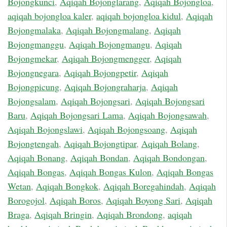
Bojongkunci
,
Aqiqah Bojonglarang
,
Aqiqah Bojongloa
,
aqiqah bojongloa kaler
,
aqiqah bojongloa kidul
,
Aqiqah
Bojongmalaka
,
Aqiqah Bojongmalang
,
Aqiqah
Bojongmanggu
,
Aqiqah Bojongmangu
,
Aqiqah
Bojongmekar
,
Aqiqah Bojongmengger
,
Aqiqah
Bojongnegara
,
Aqiqah Bojongpetir
,
Aqiqah
Bojongpicung
,
Aqiqah Bojongraharja
,
Aqiqah
Bojongsalam
,
Aqiqah Bojongsari
,
Aqiqah Bojongsari
Baru
,
Aqiqah Bojongsari Lama
,
Aqiqah Bojongsawah
,
Aqiqah Bojongslawi
,
Aqiqah Bojongsoang
,
Aqiqah
Bojongtengah
,
Aqiqah Bojongtipar
,
Aqiqah Bolang
,
Aqiqah Bonang
,
Aqiqah Bondan
,
Aqiqah Bondongan
,
Aqiqah Bongas
,
Aqiqah Bongas Kulon
,
Aqiqah Bongas
Wetan
,
Aqiqah Bongkok
,
Aqiqah Boregahindah
,
Aqiqah
Borogojol
,
Aqiqah Boros
,
Aqiqah Boyong Sari
,
Aqiqah
Braga
,
Aqiqah Bringin
,
Aqiqah Brondong
,
aqiqah