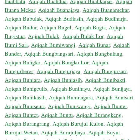
buahbatu
,
Aqiqah Buahdua
,
Aqiqah Buahkapas
,
Aqiqah
Buana Mekar
,
Aqiqah Buanajaya
,
Aqiqah Buanamekar
,
Aqiqah Bubulak
,
Aqiqah Budiasih
,
Aqiqah Budiharja
,
Aqiqah Budur
,
Aqiqah Bugel
,
Aqiqah Bugis
,
Aqiqah
Bugistua
,
Aqiqah Bulak
,
Aqiqah Bulak Lor
,
Aqiqah
Bumi Sari
,
Aqiqah Bumiwangi
,
Aqiqah Bunar
,
Aqiqah
Bunder
,
Aqiqah Bungbangsari
,
Aqiqah Bungbulang
,
Aqiqah Bungko
,
Aqiqah Bungko Lor
,
Aqiqah
Bungurberes
,
Aqiqah Bungurjaya
,
Aqiqah Bungursari
,
Aqiqah Buniara
,
Aqiqah Buniasih
,
Aqiqah Bunibakti
,
Aqiqah Bunigeulis
,
Aqiqah Bunihayu
,
Aqiqah Bunijaya
,
Aqiqah Bunikasih
,
Aqiqah Buninagara
,
Aqiqah Bunisari
,
Aqiqah Buniseuri
,
Aqiqah Buniwangi
,
Aqiqah Bunter
,
Aqiqah Buntet
,
Aqiqah Buntu
,
Aqiqah Burangkeng
,
Aqiqah Burangrang
,
Aqiqah Burujul Kulon
,
Aqiqah
Burujul Wetan
,
Aqiqah Burujuljaya
,
Aqiqah Buyut
,