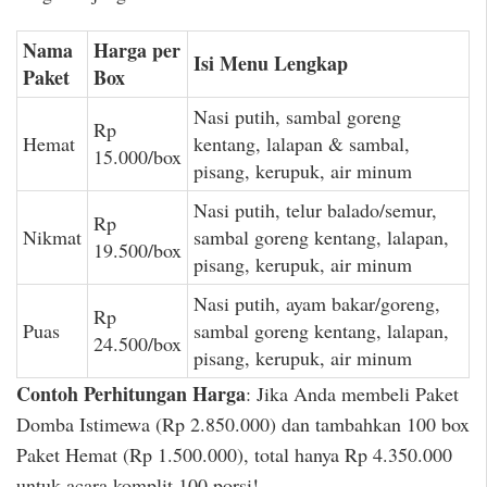
Nama
Harga per
Isi Menu Lengkap
Paket
Box
Nasi putih, sambal goreng
Rp
Hemat
kentang, lalapan & sambal,
15.000/box
pisang, kerupuk, air minum
Nasi putih, telur balado/semur,
Rp
Nikmat
sambal goreng kentang, lalapan,
19.500/box
pisang, kerupuk, air minum
Nasi putih, ayam bakar/goreng,
Rp
Puas
sambal goreng kentang, lalapan,
24.500/box
pisang, kerupuk, air minum
Contoh Perhitungan Harga
: Jika Anda membeli Paket
Domba Istimewa (Rp 2.850.000) dan tambahkan 100 box
Paket Hemat (Rp 1.500.000), total hanya Rp 4.350.000
untuk acara komplit 100 porsi!