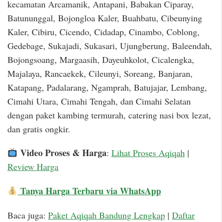
kecamatan Arcamanik, Antapani, Babakan Ciparay,
Batununggal, Bojongloa Kaler, Buahbatu, Cibeunying
Kaler, Cibiru, Cicendo, Cidadap, Cinambo, Coblong,
Gedebage, Sukajadi, Sukasari, Ujungberung, Baleendah,
Bojongsoang, Margaasih, Dayeuhkolot, Cicalengka,
Majalaya, Rancaekek, Cileunyi, Soreang, Banjaran,
Katapang, Padalarang, Ngamprah, Batujajar, Lembang,
Cimahi Utara, Cimahi Tengah, dan Cimahi Selatan
dengan paket kambing termurah, catering nasi box lezat,
dan gratis ongkir.
Video Proses & Harga
:
Lihat Proses Aqiqah
|
Review Harga
Tanya Harga Terbaru via WhatsApp
Baca juga:
Paket Aqiqah Bandung Lengkap
|
Daftar