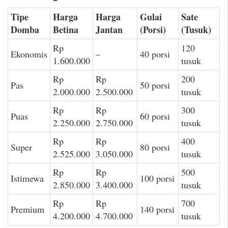
Tipe
Harga
Harga
Gulai
Sate
Domba
Betina
Jantan
(Porsi)
(Tusuk)
Rp
120
Ekonomis
–
40 porsi
1.600.000
tusuk
Rp
Rp
200
Pas
50 porsi
2.000.000
2.500.000
tusuk
Rp
Rp
300
Puas
60 porsi
2.250.000
2.750.000
tusuk
Rp
Rp
400
Super
80 porsi
2.525.000
3.050.000
tusuk
Rp
Rp
500
Istimewa
100 porsi
2.850.000
3.400.000
tusuk
Rp
Rp
700
Premium
140 porsi
4.200.000
4.700.000
tusuk