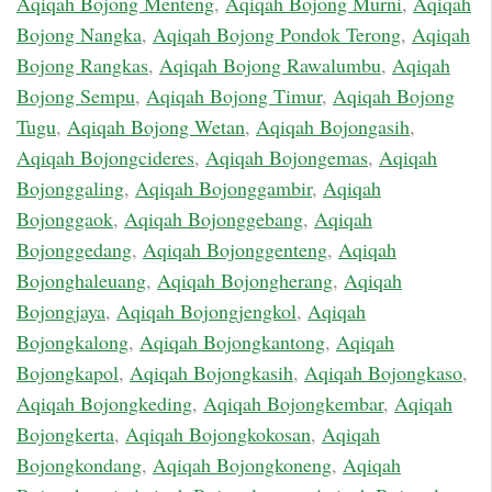
Aqiqah Bojong Menteng
,
Aqiqah Bojong Murni
,
Aqiqah
Bojong Nangka
,
Aqiqah Bojong Pondok Terong
,
Aqiqah
Bojong Rangkas
,
Aqiqah Bojong Rawalumbu
,
Aqiqah
Bojong Sempu
,
Aqiqah Bojong Timur
,
Aqiqah Bojong
Tugu
,
Aqiqah Bojong Wetan
,
Aqiqah Bojongasih
,
Aqiqah Bojongcideres
,
Aqiqah Bojongemas
,
Aqiqah
Bojonggaling
,
Aqiqah Bojonggambir
,
Aqiqah
Bojonggaok
,
Aqiqah Bojonggebang
,
Aqiqah
Bojonggedang
,
Aqiqah Bojonggenteng
,
Aqiqah
Bojonghaleuang
,
Aqiqah Bojongherang
,
Aqiqah
Bojongjaya
,
Aqiqah Bojongjengkol
,
Aqiqah
Bojongkalong
,
Aqiqah Bojongkantong
,
Aqiqah
Bojongkapol
,
Aqiqah Bojongkasih
,
Aqiqah Bojongkaso
,
Aqiqah Bojongkeding
,
Aqiqah Bojongkembar
,
Aqiqah
Bojongkerta
,
Aqiqah Bojongkokosan
,
Aqiqah
Bojongkondang
,
Aqiqah Bojongkoneng
,
Aqiqah