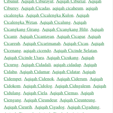
Cibunut
,
Aqiqah Ciburayut
,
Aqiqah Ciburial
,
Aqiqah
Ciburuy
,
Aqiqah Cicadas
,
aqiqah cicaheum
,
aqiqah
cicalengka
,
Aqiqah Cicalengka Kulon
,
Aqiqah
Cicalengka Wetan
,
Aqiqah Cicalung
,
Aqiqah
Cicangkang Girang
,
Aqiqah Cicangkang Hilir
,
Aqiqah
Cicanir
,
Aqiqah Cicantayan
,
Aqiqah Cicapar
,
Aqiqah
Cicareuh
,
Aqiqah Cicarimanah
,
Aqiqah Cicau
,
Aqiqah
Cicenang
,
aqiqah cicendo
,
Aqiqah Cicinde Selatan
,
Aqiqah Cicinde Utara
,
Aqiqah Cicukang
,
Aqiqah
Cicurug
,
Aqiqah Cidadali
,
aqiqah cidadap
,
Aqiqah
Cidahu
,
Aqiqah Cidamar
,
Aqiqah Cidatar
,
Aqiqah
Cidempet
,
Aqiqah Cidenok
,
Aqiqah Ciderum
,
Aqiqah
Cidokom
,
Aqiqah Cidolog
,
Aqiqah Cidugaleun
,
Aqiqah
Cidulang
,
Aqiqah Ciela
,
Aqiqah Ciemas
,
Aqiqah
Ciengang
,
Aqiqah Cieundeur
,
Aqiqah Cieunteung
,
Aqiqah Cieurih
,
Aqiqah Cigadog
,
Aqiqah Cigadung
,