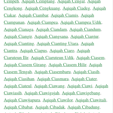
Cempeh
,
Aqiqah Cemplang
,
Aqiqah Cengal
,
Aqiqah
Cengkong
,
Aqiqah Cengkuang
,
Aqiqah Ciadeg
,
Aqiqah
Ciakar
,
Aqiqah Ciambar
,
Aqiqah Ciamis
,
Aqiqah
Ciampanan
,
Aqiqah Ciampea
,
Aqiqah Ciampea Udik
,
Aqiqah Cianaga
,
Aqiqah Ciandam
,
Aqiqah Ciandum
,
Aqiqah Ciangir
,
Aqiqah Ciangsana
,
Aqiqah Cianjur
,
Aqiqah Cianting
,
Aqiqah Cianting Utara
,
Aqiqah
Ciantra
,
Aqiqah Ciapus
,
Aqiqah Ciaro
,
Aqiqah
Ciaruteun Ilir
,
Aqiqah Ciaruteun Udik
,
Aqiqah Ciasem
,
Aqiqah Ciasem Girang
,
Aqiqah Ciasem Hilir
,
Aqiqah
Ciasem Tengah
,
Aqiqah Ciasembaru
,
Aqiqah Ciasih
,
Aqiqah Ciasihan
,
Aqiqah Ciasmara
,
Aqiqah Ciater
,
Aqiqah Ciateul
,
Aqiqah Ciawang
,
Aqiqah Ciawi
,
Aqiqah
Ciawiasih
,
Aqiqah Ciawigajah
,
Aqiqah Ciawigebang
,
Aqiqah Ciawijapura
,
Aqiqah Ciawilor
,
Aqiqah Ciawitali
,
Aqiqah Cibabat
,
Aqiqah Cibadak
,
Aqiqah Cibadung
,