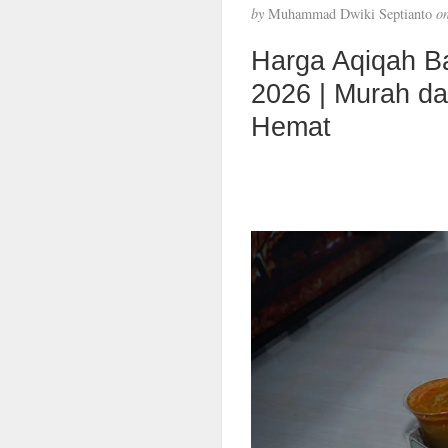
by
Muhammad Dwiki Septianto
o
Harga Aqiqah B
2026 | Murah d
Hemat