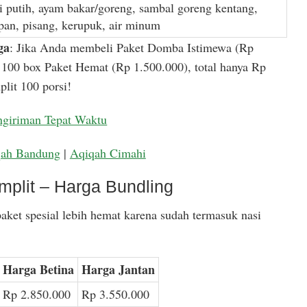
i putih, ayam bakar/goreng, sambal goreng kentang,
apan, pisang, kerupuk, air minum
ga
: Jika Anda membeli Paket Domba Istimewa (Rp
100 box Paket Hemat (Rp 1.500.000), total hanya Rp
lit 100 porsi!
ngiriman Tepat Waktu
qah Bandung
|
Aqiqah Cimahi
mplit – Harga Bundling
aket spesial lebih hemat karena sudah termasuk nasi
Harga Betina
Harga Jantan
Rp 2.850.000
Rp 3.550.000