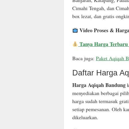
Banjaran, Katapang, Padal
Cimahi Tengah, dan Cimahi
box lezat, dan gratis ongkir
Video Proses & Harg
Tanya Harga Terbaru
Baca juga:
Paket Aqiqah 
Daftar Harga A
Harga Aqiqah Bandung
k
menyediakan berbagai pili
harga sudah termasuk grat
setiap pemesanan. Oleh ka
dikeluarkan.