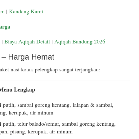
um
|
Kandang Kami
arga
|
Biaya Aqiqah Detail
|
Aqiqah Bandung 2026
k – Harga Hemat
ket nasi kotak pelengkap sangat terjangkau:
 Menu Lengkap
i putih, sambal goreng kentang, lalapan & sambal,
ang, kerupuk, air minum
i putih, telur balado/semur, sambal goreng kentang,
apan, pisang, kerupuk, air minum