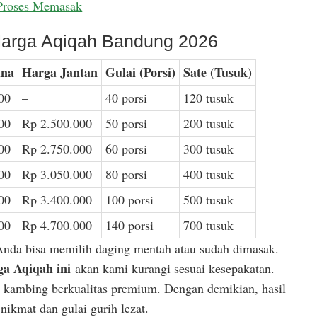
Proses Memasak
arga Aqiqah Bandung 2026
ina
Harga Jantan
Gulai (Porsi)
Sate (Tusuk)
00
–
40 porsi
120 tusuk
00
Rp 2.500.000
50 porsi
200 tusuk
00
Rp 2.750.000
60 porsi
300 tusuk
00
Rp 3.050.000
80 porsi
400 tusuk
00
Rp 3.400.000
100 porsi
500 tusuk
00
Rp 4.700.000
140 porsi
700 tusuk
Anda bisa memilih daging mentah atau sudah dimasak.
a Aqiqah ini
akan kami kurangi sesuai kesepakatan.
or kambing berkualitas premium. Dengan demikian, hasil
ikmat dan gulai gurih lezat.