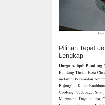
Harga
Pilihan Tepat 
Lengkap
Harga Aqiqah Bandung
2
Bandung Timur, Kota Cima
melayani kecamatan Arcam
Bojongloa Kaler, Buahbatu
Coblong, Gedebage, Sukaja
Margaasih, Dayeuhkolot, C