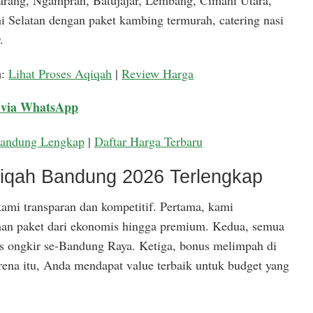
arang, Ngamprah, Batujajar, Lembang, Cimahi Utara,
 Selatan dengan paket kambing termurah, catering nasi
.
a
:
Lihat Proses Aqiqah
|
Review Harga
 via WhatsApp
Bandung Lengkap
|
Daftar Harga Terbaru
qiqah Bandung 2026 Terlengkap
ami transparan dan kompetitif. Pertama, kami
han paket dari ekonomis hingga premium. Kedua, semua
is ongkir se-Bandung Raya. Ketiga, bonus melimpah di
rena itu, Anda mendapat value terbaik untuk budget yang