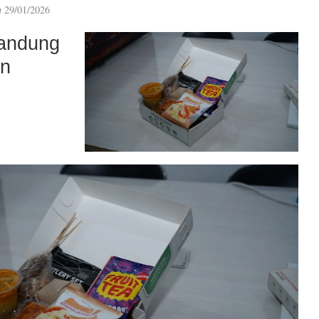
n
29/01/2026
andung
an