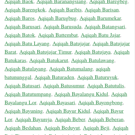
Aqiqah Baok
,
Aqiqah Baranangsiang
,
Aqiqah Baregbeg
,
Aqiqah Barengkok
,
Aqiqah Baribis
,
Aqiqah Barisan
,
Aqiqah Baros
,
Aqiqah Barugbug
,
Aqiqah Barumekar
,
Aqiqah Barusari
,
Aqiqah Barusuda
,
Aqiqah Batangsari
,
Aqiqah Batok
,
Aqiqah Battembat
,
Aqiqah Batu Jajar
,
Aqiqah Batu Layang
,
Aqiqah Batujajar
,
Aqiqah Batujajar
Barat
,
Aqiqah Batujajar Timur
,
Aqiqah Batujaya
,
Aqiqah
Batukaras
,
Aqiqah Batukarut
,
Aqiqah Batulawang
,
Aqiqah Batulayang
,
Aqiqah Batumalang
,
aqiqah
batununggal
,
Aqiqah Baturaden
,
Aqiqah Baturuyuk
,
Aqiqah Batusari
,
Aqiqah Batusumur
,
Aqiqah Batutulis
,
Aqiqah Batutumpang
,
Aqiqah Bayalangu Kidul
,
Aqiqah
Bayalangu Lor
,
Aqiqah Bayasari
,
Aqiqah Bayongbong
,
Aqiqah Bayuning
,
Aqiqah Bayur Kidul
,
Aqiqah Bayur
Lor
,
Aqiqah Bayureja
,
Aqiqah Beber
,
Aqiqah Beberan
,
Aqiqah Bedahan
,
Aqiqah Beduyut
,
Aqiqah Beji
,
Aqiqah