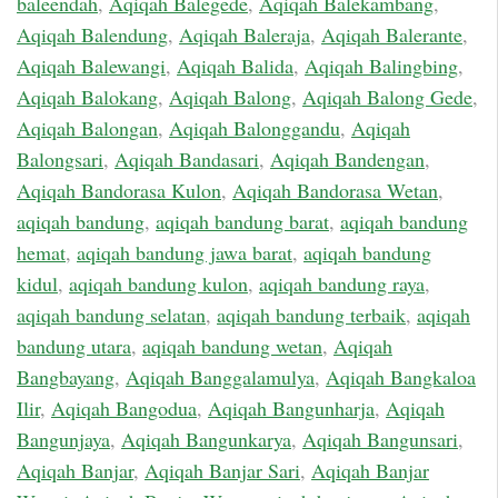
baleendah
,
Aqiqah Balegede
,
Aqiqah Balekambang
,
Aqiqah Balendung
,
Aqiqah Baleraja
,
Aqiqah Balerante
,
Aqiqah Balewangi
,
Aqiqah Balida
,
Aqiqah Balingbing
,
Aqiqah Balokang
,
Aqiqah Balong
,
Aqiqah Balong Gede
,
Aqiqah Balongan
,
Aqiqah Balonggandu
,
Aqiqah
Balongsari
,
Aqiqah Bandasari
,
Aqiqah Bandengan
,
Aqiqah Bandorasa Kulon
,
Aqiqah Bandorasa Wetan
,
aqiqah bandung
,
aqiqah bandung barat
,
aqiqah bandung
hemat
,
aqiqah bandung jawa barat
,
aqiqah bandung
kidul
,
aqiqah bandung kulon
,
aqiqah bandung raya
,
aqiqah bandung selatan
,
aqiqah bandung terbaik
,
aqiqah
bandung utara
,
aqiqah bandung wetan
,
Aqiqah
Bangbayang
,
Aqiqah Banggalamulya
,
Aqiqah Bangkaloa
Ilir
,
Aqiqah Bangodua
,
Aqiqah Bangunharja
,
Aqiqah
Bangunjaya
,
Aqiqah Bangunkarya
,
Aqiqah Bangunsari
,
Aqiqah Banjar
,
Aqiqah Banjar Sari
,
Aqiqah Banjar