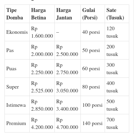
Tipe
Harga
Harga
Gulai
Sate
Domba
Betina
Jantan
(Porsi)
(Tusuk)
Rp
120
Ekonomis
–
40 porsi
1.600.000
tusuk
Rp
Rp
200
Pas
50 porsi
2.000.000
2.500.000
tusuk
Rp
Rp
300
Puas
60 porsi
2.250.000
2.750.000
tusuk
Rp
Rp
400
Super
80 porsi
2.525.000
3.050.000
tusuk
Rp
Rp
500
Istimewa
100 porsi
2.850.000
3.400.000
tusuk
Rp
Rp
700
Premium
140 porsi
4.200.000
4.700.000
tusuk