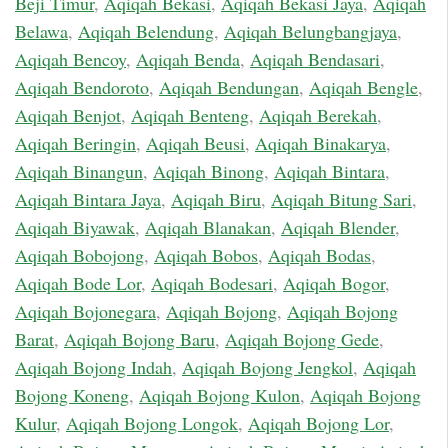
Beji Timur
,
Aqiqah Bekasi
,
Aqiqah Bekasi Jaya
,
Aqiqah
Belawa
,
Aqiqah Belendung
,
Aqiqah Belungbangjaya
,
Aqiqah Bencoy
,
Aqiqah Benda
,
Aqiqah Bendasari
,
Aqiqah Bendoroto
,
Aqiqah Bendungan
,
Aqiqah Bengle
,
Aqiqah Benjot
,
Aqiqah Benteng
,
Aqiqah Berekah
,
Aqiqah Beringin
,
Aqiqah Beusi
,
Aqiqah Binakarya
,
Aqiqah Binangun
,
Aqiqah Binong
,
Aqiqah Bintara
,
Aqiqah Bintara Jaya
,
Aqiqah Biru
,
Aqiqah Bitung Sari
,
Aqiqah Biyawak
,
Aqiqah Blanakan
,
Aqiqah Blender
,
Aqiqah Bobojong
,
Aqiqah Bobos
,
Aqiqah Bodas
,
Aqiqah Bode Lor
,
Aqiqah Bodesari
,
Aqiqah Bogor
,
Aqiqah Bojonegara
,
Aqiqah Bojong
,
Aqiqah Bojong
Barat
,
Aqiqah Bojong Baru
,
Aqiqah Bojong Gede
,
Aqiqah Bojong Indah
,
Aqiqah Bojong Jengkol
,
Aqiqah
Bojong Koneng
,
Aqiqah Bojong Kulon
,
Aqiqah Bojong
Kulur
,
Aqiqah Bojong Longok
,
Aqiqah Bojong Lor
,