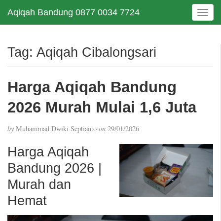
Aqiqah Bandung 0877 0034 7724
T
o
g
g
Tag:
Aqiqah Cibalongsari
l
e
n
Harga Aqiqah Bandung
a
v
2026 Murah Mulai 1,6 Juta
i
g
by
Muhammad Dwiki Septianto
on
29/01/2026
a
t
Harga Aqiqah
i
Bandung 2026 |
o
n
Murah dan
Hemat