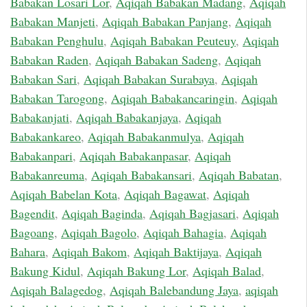
Babakan Losari Lor
,
Aqiqah Babakan Madang
,
Aqiqah
Babakan Manjeti
,
Aqiqah Babakan Panjang
,
Aqiqah
Babakan Penghulu
,
Aqiqah Babakan Peuteuy
,
Aqiqah
Babakan Raden
,
Aqiqah Babakan Sadeng
,
Aqiqah
Babakan Sari
,
Aqiqah Babakan Surabaya
,
Aqiqah
Babakan Tarogong
,
Aqiqah Babakancaringin
,
Aqiqah
Babakanjati
,
Aqiqah Babakanjaya
,
Aqiqah
Babakankareo
,
Aqiqah Babakanmulya
,
Aqiqah
Babakanpari
,
Aqiqah Babakanpasar
,
Aqiqah
Babakanreuma
,
Aqiqah Babakansari
,
Aqiqah Babatan
,
Aqiqah Babelan Kota
,
Aqiqah Bagawat
,
Aqiqah
Bagendit
,
Aqiqah Baginda
,
Aqiqah Bagjasari
,
Aqiqah
Bagoang
,
Aqiqah Bagolo
,
Aqiqah Bahagia
,
Aqiqah
Bahara
,
Aqiqah Bakom
,
Aqiqah Baktijaya
,
Aqiqah
Bakung Kidul
,
Aqiqah Bakung Lor
,
Aqiqah Balad
,
Aqiqah Balagedog
,
Aqiqah Balebandung Jaya
,
aqiqah