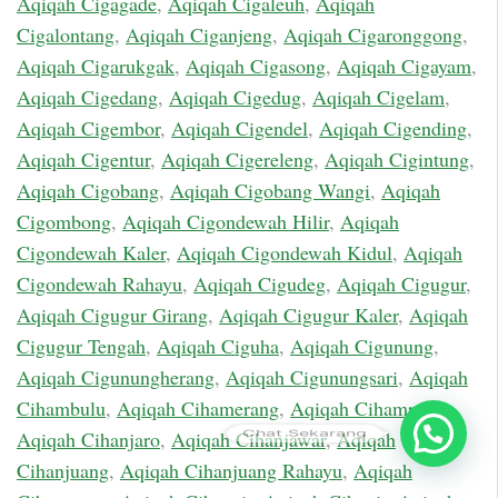
Aqiqah Cigagade
,
Aqiqah Cigaleuh
,
Aqiqah
Cigalontang
,
Aqiqah Ciganjeng
,
Aqiqah Cigaronggong
,
Aqiqah Cigarukgak
,
Aqiqah Cigasong
,
Aqiqah Cigayam
,
Aqiqah Cigedang
,
Aqiqah Cigedug
,
Aqiqah Cigelam
,
Aqiqah Cigembor
,
Aqiqah Cigendel
,
Aqiqah Cigending
,
Aqiqah Cigentur
,
Aqiqah Cigereleng
,
Aqiqah Cigintung
,
Aqiqah Cigobang
,
Aqiqah Cigobang Wangi
,
Aqiqah
Cigombong
,
Aqiqah Cigondewah Hilir
,
Aqiqah
Cigondewah Kaler
,
Aqiqah Cigondewah Kidul
,
Aqiqah
Cigondewah Rahayu
,
Aqiqah Cigudeg
,
Aqiqah Cigugur
,
Aqiqah Cigugur Girang
,
Aqiqah Cigugur Kaler
,
Aqiqah
Cigugur Tengah
,
Aqiqah Ciguha
,
Aqiqah Cigunung
,
Aqiqah Cigunungherang
,
Aqiqah Cigunungsari
,
Aqiqah
Cihambulu
,
Aqiqah Cihamerang
,
Aqiqah Cihampelas
,
Chat Sekarang
Aqiqah Cihanjaro
,
Aqiqah Cihanjawar
,
Aqiqah
Cihanjuang
,
Aqiqah Cihanjuang Rahayu
,
Aqiqah