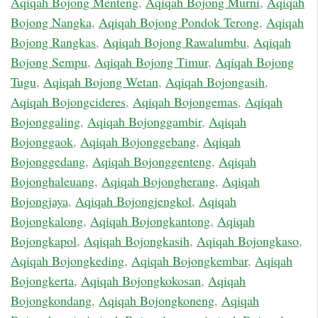
Aqiqah Bojong Menteng
,
Aqiqah Bojong Murni
,
Aqiqah
Bojong Nangka
,
Aqiqah Bojong Pondok Terong
,
Aqiqah
Bojong Rangkas
,
Aqiqah Bojong Rawalumbu
,
Aqiqah
Bojong Sempu
,
Aqiqah Bojong Timur
,
Aqiqah Bojong
Tugu
,
Aqiqah Bojong Wetan
,
Aqiqah Bojongasih
,
Aqiqah Bojongcideres
,
Aqiqah Bojongemas
,
Aqiqah
Bojonggaling
,
Aqiqah Bojonggambir
,
Aqiqah
Bojonggaok
,
Aqiqah Bojonggebang
,
Aqiqah
Bojonggedang
,
Aqiqah Bojonggenteng
,
Aqiqah
Bojonghaleuang
,
Aqiqah Bojongherang
,
Aqiqah
Bojongjaya
,
Aqiqah Bojongjengkol
,
Aqiqah
Bojongkalong
,
Aqiqah Bojongkantong
,
Aqiqah
Bojongkapol
,
Aqiqah Bojongkasih
,
Aqiqah Bojongkaso
,
Aqiqah Bojongkeding
,
Aqiqah Bojongkembar
,
Aqiqah
Bojongkerta
,
Aqiqah Bojongkokosan
,
Aqiqah
Bojongkondang
,
Aqiqah Bojongkoneng
,
Aqiqah