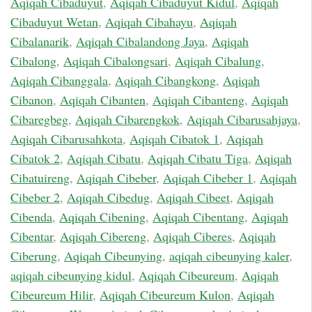
Aqiqah Cibaduyut
,
Aqiqah Cibaduyut Kidul
,
Aqiqah
Cibaduyut Wetan
,
Aqiqah Cibahayu
,
Aqiqah
Cibalanarik
,
Aqiqah Cibalandong Jaya
,
Aqiqah
Cibalong
,
Aqiqah Cibalongsari
,
Aqiqah Cibalung
,
Aqiqah Cibanggala
,
Aqiqah Cibangkong
,
Aqiqah
Cibanon
,
Aqiqah Cibanten
,
Aqiqah Cibanteng
,
Aqiqah
Cibaregbeg
,
Aqiqah Cibarengkok
,
Aqiqah Cibarusahjaya
,
Aqiqah Cibarusahkota
,
Aqiqah Cibatok 1
,
Aqiqah
Cibatok 2
,
Aqiqah Cibatu
,
Aqiqah Cibatu Tiga
,
Aqiqah
Cibatuireng
,
Aqiqah Cibeber
,
Aqiqah Cibeber 1
,
Aqiqah
Cibeber 2
,
Aqiqah Cibedug
,
Aqiqah Cibeet
,
Aqiqah
Cibenda
,
Aqiqah Cibening
,
Aqiqah Cibentang
,
Aqiqah
Cibentar
,
Aqiqah Cibereng
,
Aqiqah Ciberes
,
Aqiqah
Ciberung
,
Aqiqah Cibeunying
,
aqiqah cibeunying kaler
,
aqiqah cibeunying kidul
,
Aqiqah Cibeureum
,
Aqiqah
Cibeureum Hilir
,
Aqiqah Cibeureum Kulon
,
Aqiqah