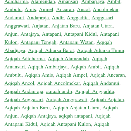
Adidharma
,
Alamendah
,
Amansari
,
Ambarjaya
,
Ambit
,
Ambulu
,
Amis
,
Ampel
,
Ancaran
,
Ancol
,
Ancolmekar
,
Andamui
,
Andapraja
,
Andir
,
Anggadita
,
Anggasari
,
Anggrawati
,
Anjatan
,
Anjatan Baru
,
Anjatan Utara
,
Anjun
,
Antajaya
,
Antapani
,
Antapani Kidul
,
Antapani
Kulon
,
Antapani Tengah
,
Antapani Wetan
,
Aqiqah
Abadijaya
,
Aqiqah Adiarsa Barat
,
Aqiqah Adiarsa Timur
,
Aqiqah Adidharma
,
Aqiqah Alamendah
,
Aqiqah
Amansari
,
Aqiqah Ambarjaya
,
Aqiqah Ambit
,
Aqiqah
Ambulu
,
Aqiqah Amis
,
Aqiqah Ampel
,
Aqiqah Ancaran
,
Aqiqah Ancol
,
Aqiqah Ancolmekar
,
Aqiqah Andamui
,
Aqiqah Andapraja
,
aqiqah andir
,
Aqiqah Anggadita
,
Aqiqah Anggasari
,
Aqiqah Anggrawati
,
Aqiqah Anjatan
,
Aqiqah Anjatan Baru
,
Aqiqah Anjatan Utara
,
Aqiqah
Anjun
,
Aqiqah Antajaya
,
aqiqah antapani
,
Aqiqah
Antapani Kidul
,
Aqiqah Antapani Kulon
,
Aqiqah