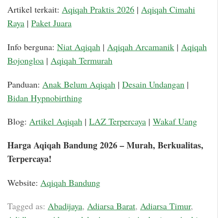
Artikel terkait:
Aqiqah Praktis 2026
|
Aqiqah Cimahi
Raya
|
Paket Juara
Info berguna:
Niat Aqiqah
|
Aqiqah Arcamanik
|
Aqiqah
Bojongloa
|
Aqiqah Termurah
Panduan:
Anak Belum Aqiqah
|
Desain Undangan
|
Bidan Hypnobirthing
Blog:
Artikel Aqiqah
|
LAZ Terpercaya
|
Wakaf Uang
Harga Aqiqah Bandung 2026 – Murah, Berkualitas,
Terpercaya!
Website:
Aqiqah Bandung
Tagged as:
Abadijaya
,
Adiarsa Barat
,
Adiarsa Timur
,