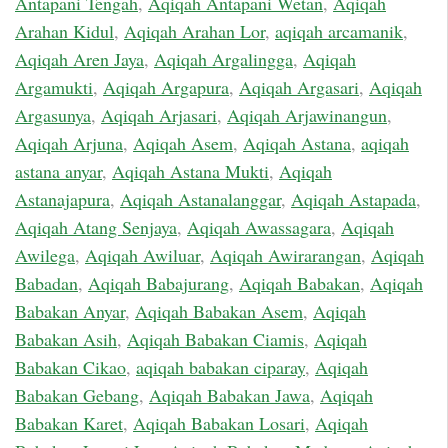
Antapani Tengah
,
Aqiqah Antapani Wetan
,
Aqiqah
Arahan Kidul
,
Aqiqah Arahan Lor
,
aqiqah arcamanik
,
Aqiqah Aren Jaya
,
Aqiqah Argalingga
,
Aqiqah
Argamukti
,
Aqiqah Argapura
,
Aqiqah Argasari
,
Aqiqah
Argasunya
,
Aqiqah Arjasari
,
Aqiqah Arjawinangun
,
Aqiqah Arjuna
,
Aqiqah Asem
,
Aqiqah Astana
,
aqiqah
astana anyar
,
Aqiqah Astana Mukti
,
Aqiqah
Astanajapura
,
Aqiqah Astanalanggar
,
Aqiqah Astapada
,
Aqiqah Atang Senjaya
,
Aqiqah Awassagara
,
Aqiqah
Awilega
,
Aqiqah Awiluar
,
Aqiqah Awirarangan
,
Aqiqah
Babadan
,
Aqiqah Babajurang
,
Aqiqah Babakan
,
Aqiqah
Babakan Anyar
,
Aqiqah Babakan Asem
,
Aqiqah
Babakan Asih
,
Aqiqah Babakan Ciamis
,
Aqiqah
Babakan Cikao
,
aqiqah babakan ciparay
,
Aqiqah
Babakan Gebang
,
Aqiqah Babakan Jawa
,
Aqiqah
Babakan Karet
,
Aqiqah Babakan Losari
,
Aqiqah