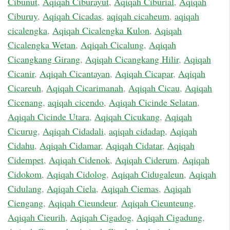
Cibunut
,
Aqiqah Ciburayut
,
Aqiqah Ciburial
,
Aqiqah
Ciburuy
,
Aqiqah Cicadas
,
aqiqah cicaheum
,
aqiqah
cicalengka
,
Aqiqah Cicalengka Kulon
,
Aqiqah
Cicalengka Wetan
,
Aqiqah Cicalung
,
Aqiqah
Cicangkang Girang
,
Aqiqah Cicangkang Hilir
,
Aqiqah
Cicanir
,
Aqiqah Cicantayan
,
Aqiqah Cicapar
,
Aqiqah
Cicareuh
,
Aqiqah Cicarimanah
,
Aqiqah Cicau
,
Aqiqah
Cicenang
,
aqiqah cicendo
,
Aqiqah Cicinde Selatan
,
Aqiqah Cicinde Utara
,
Aqiqah Cicukang
,
Aqiqah
Cicurug
,
Aqiqah Cidadali
,
aqiqah cidadap
,
Aqiqah
Cidahu
,
Aqiqah Cidamar
,
Aqiqah Cidatar
,
Aqiqah
Cidempet
,
Aqiqah Cidenok
,
Aqiqah Ciderum
,
Aqiqah
Cidokom
,
Aqiqah Cidolog
,
Aqiqah Cidugaleun
,
Aqiqah
Cidulang
,
Aqiqah Ciela
,
Aqiqah Ciemas
,
Aqiqah
Ciengang
,
Aqiqah Cieundeur
,
Aqiqah Cieunteung
,
Aqiqah Cieurih
,
Aqiqah Cigadog
,
Aqiqah Cigadung
,