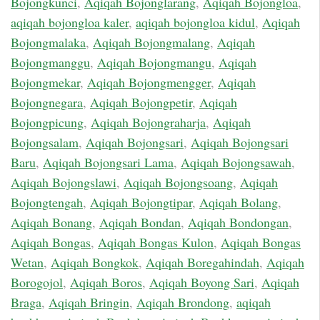
Bojongkunci
,
Aqiqah Bojonglarang
,
Aqiqah Bojongloa
,
aqiqah bojongloa kaler
,
aqiqah bojongloa kidul
,
Aqiqah
Bojongmalaka
,
Aqiqah Bojongmalang
,
Aqiqah
Bojongmanggu
,
Aqiqah Bojongmangu
,
Aqiqah
Bojongmekar
,
Aqiqah Bojongmengger
,
Aqiqah
Bojongnegara
,
Aqiqah Bojongpetir
,
Aqiqah
Bojongpicung
,
Aqiqah Bojongraharja
,
Aqiqah
Bojongsalam
,
Aqiqah Bojongsari
,
Aqiqah Bojongsari
Baru
,
Aqiqah Bojongsari Lama
,
Aqiqah Bojongsawah
,
Aqiqah Bojongslawi
,
Aqiqah Bojongsoang
,
Aqiqah
Bojongtengah
,
Aqiqah Bojongtipar
,
Aqiqah Bolang
,
Aqiqah Bonang
,
Aqiqah Bondan
,
Aqiqah Bondongan
,
Aqiqah Bongas
,
Aqiqah Bongas Kulon
,
Aqiqah Bongas
Wetan
,
Aqiqah Bongkok
,
Aqiqah Boregahindah
,
Aqiqah
Borogojol
,
Aqiqah Boros
,
Aqiqah Boyong Sari
,
Aqiqah
Braga
,
Aqiqah Bringin
,
Aqiqah Brondong
,
aqiqah