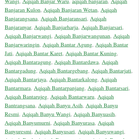
Wangi
,
Aqiqah Banjar Waru
,
aqiqah banjaran
,
Aqiqah
Banjaran Kulon
,
Aqiqah Banjaran Wetan
,
Aqiqah
Banjarangsana
,
Aqiqah Banjaransari
,
Aqiqah
Banjaranyar
,
Aqiqah Banjarharja
,
Aqiqah Banjarsari
,
Aqiqah Banjarwangi
,
Aqiqah Banjarwangunan
,
Aqiqah
Banjarwaringin
,
Aqiqah Bantar Agung
,
Aqiqah Bantar
Jati
,
Aqiqah Bantar Karet
,
Aqiqah Bantar Kuning
,
Aqiqah Bantaragung
,
Aqiqah Bantardawa
,
Aqiqah
Bantargadung
,
Aqiqah Bantargebang
,
Aqiqah Bantarjati
,
Aqiqah Bantarjaya
,
Aqiqah Bantarkalong
,
Aqiqah
Bantarmara
,
Aqiqah Bantarpanjang
,
Aqiqah Bantarsari
,
Aqiqah Bantarujeg
,
Aqiqah Bantarwaru
,
Aqiqah
Bantrangsana
,
Aqiqah Banyu Asih
,
Aqiqah Banyu
Resmi
,
Aqiqah Banyu Wangi
,
Aqiqah Banyuasih
,
Aqiqah Banyumurni
,
Aqiqah Banyurasa
,
Aqiqah
Banyuresmi
,
Aqiqah Banyusari
,
Aqiqah Banyuwangi
,