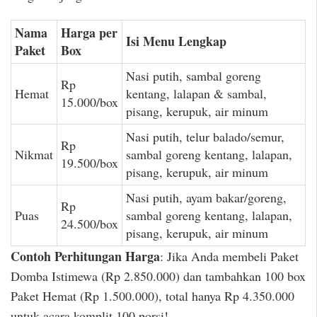
Nama
Harga per
Isi Menu Lengkap
Paket
Box
Nasi putih, sambal goreng
Rp
Hemat
kentang, lalapan & sambal,
15.000/box
pisang, kerupuk, air minum
Nasi putih, telur balado/semur,
Rp
Nikmat
sambal goreng kentang, lalapan,
19.500/box
pisang, kerupuk, air minum
Nasi putih, ayam bakar/goreng,
Rp
Puas
sambal goreng kentang, lalapan,
24.500/box
pisang, kerupuk, air minum
Contoh Perhitungan Harga
: Jika Anda membeli Paket
Domba Istimewa (Rp 2.850.000) dan tambahkan 100 box
Paket Hemat (Rp 1.500.000), total hanya Rp 4.350.000
untuk acara komplit 100 porsi!