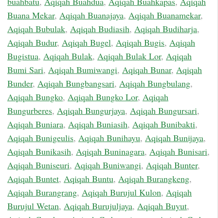
buahbatu
,
Aqiqah Buahdua
,
Aqiqah Buahkapas
,
Aqiqah
Buana Mekar
,
Aqiqah Buanajaya
,
Aqiqah Buanamekar
,
Aqiqah Bubulak
,
Aqiqah Budiasih
,
Aqiqah Budiharja
,
Aqiqah Budur
,
Aqiqah Bugel
,
Aqiqah Bugis
,
Aqiqah
Bugistua
,
Aqiqah Bulak
,
Aqiqah Bulak Lor
,
Aqiqah
Bumi Sari
,
Aqiqah Bumiwangi
,
Aqiqah Bunar
,
Aqiqah
Bunder
,
Aqiqah Bungbangsari
,
Aqiqah Bungbulang
,
Aqiqah Bungko
,
Aqiqah Bungko Lor
,
Aqiqah
Bungurberes
,
Aqiqah Bungurjaya
,
Aqiqah Bungursari
,
Aqiqah Buniara
,
Aqiqah Buniasih
,
Aqiqah Bunibakti
,
Aqiqah Bunigeulis
,
Aqiqah Bunihayu
,
Aqiqah Bunijaya
,
Aqiqah Bunikasih
,
Aqiqah Buninagara
,
Aqiqah Bunisari
,
Aqiqah Buniseuri
,
Aqiqah Buniwangi
,
Aqiqah Bunter
,
Aqiqah Buntet
,
Aqiqah Buntu
,
Aqiqah Burangkeng
,
Aqiqah Burangrang
,
Aqiqah Burujul Kulon
,
Aqiqah
Burujul Wetan
,
Aqiqah Burujuljaya
,
Aqiqah Buyut
,