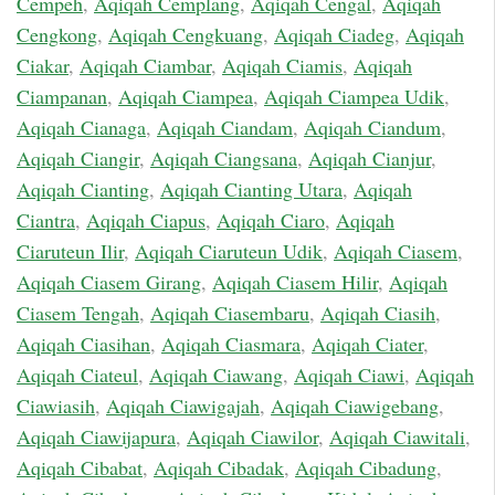
Cempeh
,
Aqiqah Cemplang
,
Aqiqah Cengal
,
Aqiqah
Cengkong
,
Aqiqah Cengkuang
,
Aqiqah Ciadeg
,
Aqiqah
Ciakar
,
Aqiqah Ciambar
,
Aqiqah Ciamis
,
Aqiqah
Ciampanan
,
Aqiqah Ciampea
,
Aqiqah Ciampea Udik
,
Aqiqah Cianaga
,
Aqiqah Ciandam
,
Aqiqah Ciandum
,
Aqiqah Ciangir
,
Aqiqah Ciangsana
,
Aqiqah Cianjur
,
Aqiqah Cianting
,
Aqiqah Cianting Utara
,
Aqiqah
Ciantra
,
Aqiqah Ciapus
,
Aqiqah Ciaro
,
Aqiqah
Ciaruteun Ilir
,
Aqiqah Ciaruteun Udik
,
Aqiqah Ciasem
,
Aqiqah Ciasem Girang
,
Aqiqah Ciasem Hilir
,
Aqiqah
Ciasem Tengah
,
Aqiqah Ciasembaru
,
Aqiqah Ciasih
,
Aqiqah Ciasihan
,
Aqiqah Ciasmara
,
Aqiqah Ciater
,
Aqiqah Ciateul
,
Aqiqah Ciawang
,
Aqiqah Ciawi
,
Aqiqah
Ciawiasih
,
Aqiqah Ciawigajah
,
Aqiqah Ciawigebang
,
Aqiqah Ciawijapura
,
Aqiqah Ciawilor
,
Aqiqah Ciawitali
,
Aqiqah Cibabat
,
Aqiqah Cibadak
,
Aqiqah Cibadung
,