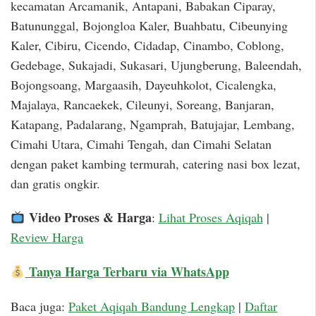
kecamatan Arcamanik, Antapani, Babakan Ciparay,
Batununggal, Bojongloa Kaler, Buahbatu, Cibeunying
Kaler, Cibiru, Cicendo, Cidadap, Cinambo, Coblong,
Gedebage, Sukajadi, Sukasari, Ujungberung, Baleendah,
Bojongsoang, Margaasih, Dayeuhkolot, Cicalengka,
Majalaya, Rancaekek, Cileunyi, Soreang, Banjaran,
Katapang, Padalarang, Ngamprah, Batujajar, Lembang,
Cimahi Utara, Cimahi Tengah, dan Cimahi Selatan
dengan paket kambing termurah, catering nasi box lezat,
dan gratis ongkir.
Video Proses & Harga
:
Lihat Proses Aqiqah
|
Review Harga
Tanya Harga Terbaru via WhatsApp
Baca juga:
Paket Aqiqah Bandung Lengkap
|
Daftar