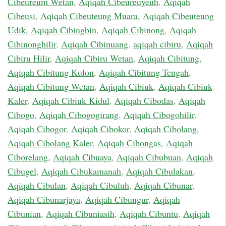
Cibeureum Wetan
,
Aqiqah Cibeureuyeuh
,
Aqiqah
Cibeusi
,
Aqiqah Cibeuteung Muara
,
Aqiqah Cibeuteung
Udik
,
Aqiqah Cibingbin
,
Aqiqah Cibinong
,
Aqiqah
Cibinonghilir
,
Aqiqah Cibinuang
,
aqiqah cibiru
,
Aqiqah
Cibiru Hilir
,
Aqiqah Cibiru Wetan
,
Aqiqah Cibitung
,
Aqiqah Cibitung Kulon
,
Aqiqah Cibitung Tengah
,
Aqiqah Cibitung Wetan
,
Aqiqah Cibiuk
,
Aqiqah Cibiuk
Kaler
,
Aqiqah Cibiuk Kidul
,
Aqiqah Cibodas
,
Aqiqah
Cibogo
,
Aqiqah Cibogogirang
,
Aqiqah Cibogohilir
,
Aqiqah Cibogor
,
Aqiqah Cibokor
,
Aqiqah Cibolang
,
Aqiqah Cibolang Kaler
,
Aqiqah Cibongas
,
Aqiqah
Ciborelang
,
Aqiqah Cibuaya
,
Aqiqah Cibubuan
,
Aqiqah
Cibugel
,
Aqiqah Cibukamanah
,
Aqiqah Cibulakan
,
Aqiqah Cibulan
,
Aqiqah Cibuluh
,
Aqiqah Cibunar
,
Aqiqah Cibunarjaya
,
Aqiqah Cibungur
,
Aqiqah
Cibunian
,
Aqiqah Cibuniasih
,
Aqiqah Cibuntu
,
Aqiqah