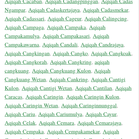
Aqiqah Cacaban
,
Aqiqah Cadangpinggan
,
Aqiqah Cadas
Ngampar
,
Aqiqah Cadaskertajaya
,
Aqiqah Cadasmekar
,
Aqiqah Cadassari
,
Aqiqah Cageur
,
Aqiqah Calingcing
,
Aqiqah Campaga
,
Aqiqah Campaka
,
Aqiqah
Campakamulya
,
Aqiqah Campakasari
,
Aqiqah
Campakawarna
,
Aqiqah Candali
,
Aqiqah Candrajaya
,
Aqiqah Cangkingan
,
Aqiqah Cangko
,
Aqiqah Cangkoak
,
Aqiqah Cangkorah
,
Aqiqah Cangkring
,
aqiqah
cangkuang
,
Aqiqah Cangkuang Kulon
,
Aqiqah
Cangkuang Wetan
,
Aqiqah Cankring
,
Aqiqah Cantigi
Kulon
,
Aqiqah Cantigi Wetan
,
Aqiqah Cantilan
,
Aqiqah
Caracas
,
Aqiqah Caringin
,
Aqiqah Caringin Kulon
,
Aqiqah Caringin Wetan
,
Aqiqah Caringinnunggal
,
Aqiqah Cariu
,
Aqiqah Cariumulya
,
Aqiqah Cayur
,
Aqiqah Celak
,
Aqiqah Cemara
,
Aqiqah Cemarajaya
,
Aqiqah Cempaka
,
Aqiqah Cempakamekar
,
Aqiqah