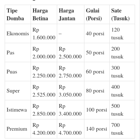
Tipe
Harga
Harga
Gulai
Sate
Domba
Betina
Jantan
(Porsi)
(Tusuk)
Rp
120
Ekonomis
–
40 porsi
1.600.000
tusuk
Rp
Rp
200
Pas
50 porsi
2.000.000
2.500.000
tusuk
Rp
Rp
300
Puas
60 porsi
2.250.000
2.750.000
tusuk
Rp
Rp
400
Super
80 porsi
2.525.000
3.050.000
tusuk
Rp
Rp
500
Istimewa
100 porsi
2.850.000
3.400.000
tusuk
Rp
Rp
700
Premium
140 porsi
4.200.000
4.700.000
tusuk