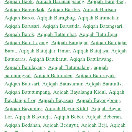
Aqiqah Baok
,
Aqiqah Baranangsiang
,
Aqiqah Baregbeg
,
Aqiqah Barengkok
,
Aqiqah Baribis
,
Aqiqah Barisan
,
Aqiqah Baros
,
Aqiqah Barugbug
,
Aqiqah Barumekar
,
Aqiqah Barusari
,
Aqiqah Barusuda
,
Aqiqah Batangsari
,
Aqiqah Batok
,
Aqiqah Battembat
,
Aqiqah Batu Jajar
,
Aqiqah Batu Layang
,
Aqiqah Batujajar
,
Aqiqah Batujajar
Barat
,
Aqiqah Batujajar Timur
,
Aqiqah Batujaya
,
Aqiqah
Batukaras
,
Aqiqah Batukarut
,
Aqiqah Batulawang
,
Aqiqah Batulayang
,
Aqiqah Batumalang
,
aqiqah
batununggal
,
Aqiqah Baturaden
,
Aqiqah Baturuyuk
,
Aqiqah Batusari
,
Aqiqah Batusumur
,
Aqiqah Batutulis
,
Aqiqah Batutumpang
,
Aqiqah Bayalangu Kidul
,
Aqiqah
Bayalangu Lor
,
Aqiqah Bayasari
,
Aqiqah Bayongbong
,
Aqiqah Bayuning
,
Aqiqah Bayur Kidul
,
Aqiqah Bayur
Lor
,
Aqiqah Bayureja
,
Aqiqah Beber
,
Aqiqah Beberan
,
Aqiqah Bedahan
,
Aqiqah Beduyut
,
Aqiqah Beji
,
Aqiqah