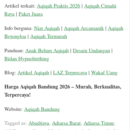
Artikel terkait:
Aqiqah Praktis 2026
|
Aqiqah Cimahi
Raya
|
Paket Juara
Info berguna:
Niat Aqiqah
|
Aqiqah Arcamanik
|
Aqiqah
Bojongloa
|
Aqiqah Termurah
Panduan:
Anak Belum Aqiqah
|
Desain Undangan
|
Bidan Hypnobirthing
Blog:
Artikel Aqiqah
|
LAZ Terpercaya
|
Wakaf Uang
Harga Aqiqah Bandung 2026 – Murah, Berkualitas,
Terpercaya!
Website:
Aqiqah Bandung
Tagged as:
Abadijaya
,
Adiarsa Barat
,
Adiarsa Timur
,