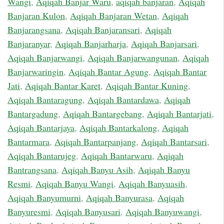
Wangi
,
Aqiqah Banjar Waru
,
aqiqah banjaran
,
Aqiqah
Banjaran Kulon
,
Aqiqah Banjaran Wetan
,
Aqiqah
Banjarangsana
,
Aqiqah Banjaransari
,
Aqiqah
Banjaranyar
,
Aqiqah Banjarharja
,
Aqiqah Banjarsari
,
Aqiqah Banjarwangi
,
Aqiqah Banjarwangunan
,
Aqiqah
Banjarwaringin
,
Aqiqah Bantar Agung
,
Aqiqah Bantar
Jati
,
Aqiqah Bantar Karet
,
Aqiqah Bantar Kuning
,
Aqiqah Bantaragung
,
Aqiqah Bantardawa
,
Aqiqah
Bantargadung
,
Aqiqah Bantargebang
,
Aqiqah Bantarjati
,
Aqiqah Bantarjaya
,
Aqiqah Bantarkalong
,
Aqiqah
Bantarmara
,
Aqiqah Bantarpanjang
,
Aqiqah Bantarsari
,
Aqiqah Bantarujeg
,
Aqiqah Bantarwaru
,
Aqiqah
Bantrangsana
,
Aqiqah Banyu Asih
,
Aqiqah Banyu
Resmi
,
Aqiqah Banyu Wangi
,
Aqiqah Banyuasih
,
Aqiqah Banyumurni
,
Aqiqah Banyurasa
,
Aqiqah
Banyuresmi
,
Aqiqah Banyusari
,
Aqiqah Banyuwangi
,