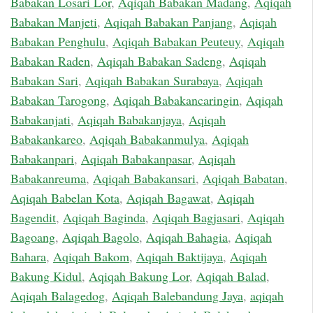
Babakan Losari Lor
,
Aqiqah Babakan Madang
,
Aqiqah
Babakan Manjeti
,
Aqiqah Babakan Panjang
,
Aqiqah
Babakan Penghulu
,
Aqiqah Babakan Peuteuy
,
Aqiqah
Babakan Raden
,
Aqiqah Babakan Sadeng
,
Aqiqah
Babakan Sari
,
Aqiqah Babakan Surabaya
,
Aqiqah
Babakan Tarogong
,
Aqiqah Babakancaringin
,
Aqiqah
Babakanjati
,
Aqiqah Babakanjaya
,
Aqiqah
Babakankareo
,
Aqiqah Babakanmulya
,
Aqiqah
Babakanpari
,
Aqiqah Babakanpasar
,
Aqiqah
Babakanreuma
,
Aqiqah Babakansari
,
Aqiqah Babatan
,
Aqiqah Babelan Kota
,
Aqiqah Bagawat
,
Aqiqah
Bagendit
,
Aqiqah Baginda
,
Aqiqah Bagjasari
,
Aqiqah
Bagoang
,
Aqiqah Bagolo
,
Aqiqah Bahagia
,
Aqiqah
Bahara
,
Aqiqah Bakom
,
Aqiqah Baktijaya
,
Aqiqah
Bakung Kidul
,
Aqiqah Bakung Lor
,
Aqiqah Balad
,
Aqiqah Balagedog
,
Aqiqah Balebandung Jaya
,
aqiqah