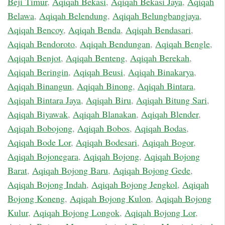
Beji Timur
,
Aqiqah Bekasi
,
Aqiqah Bekasi Jaya
,
Aqiqah
Belawa
,
Aqiqah Belendung
,
Aqiqah Belungbangjaya
,
Aqiqah Bencoy
,
Aqiqah Benda
,
Aqiqah Bendasari
,
Aqiqah Bendoroto
,
Aqiqah Bendungan
,
Aqiqah Bengle
,
Aqiqah Benjot
,
Aqiqah Benteng
,
Aqiqah Berekah
,
Aqiqah Beringin
,
Aqiqah Beusi
,
Aqiqah Binakarya
,
Aqiqah Binangun
,
Aqiqah Binong
,
Aqiqah Bintara
,
Aqiqah Bintara Jaya
,
Aqiqah Biru
,
Aqiqah Bitung Sari
,
Aqiqah Biyawak
,
Aqiqah Blanakan
,
Aqiqah Blender
,
Aqiqah Bobojong
,
Aqiqah Bobos
,
Aqiqah Bodas
,
Aqiqah Bode Lor
,
Aqiqah Bodesari
,
Aqiqah Bogor
,
Aqiqah Bojonegara
,
Aqiqah Bojong
,
Aqiqah Bojong
Barat
,
Aqiqah Bojong Baru
,
Aqiqah Bojong Gede
,
Aqiqah Bojong Indah
,
Aqiqah Bojong Jengkol
,
Aqiqah
Bojong Koneng
,
Aqiqah Bojong Kulon
,
Aqiqah Bojong
Kulur
,
Aqiqah Bojong Longok
,
Aqiqah Bojong Lor
,