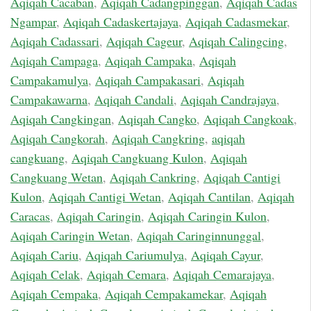
Aqiqah Cacaban
,
Aqiqah Cadangpinggan
,
Aqiqah Cadas
Ngampar
,
Aqiqah Cadaskertajaya
,
Aqiqah Cadasmekar
,
Aqiqah Cadassari
,
Aqiqah Cageur
,
Aqiqah Calingcing
,
Aqiqah Campaga
,
Aqiqah Campaka
,
Aqiqah
Campakamulya
,
Aqiqah Campakasari
,
Aqiqah
Campakawarna
,
Aqiqah Candali
,
Aqiqah Candrajaya
,
Aqiqah Cangkingan
,
Aqiqah Cangko
,
Aqiqah Cangkoak
,
Aqiqah Cangkorah
,
Aqiqah Cangkring
,
aqiqah
cangkuang
,
Aqiqah Cangkuang Kulon
,
Aqiqah
Cangkuang Wetan
,
Aqiqah Cankring
,
Aqiqah Cantigi
Kulon
,
Aqiqah Cantigi Wetan
,
Aqiqah Cantilan
,
Aqiqah
Caracas
,
Aqiqah Caringin
,
Aqiqah Caringin Kulon
,
Aqiqah Caringin Wetan
,
Aqiqah Caringinnunggal
,
Aqiqah Cariu
,
Aqiqah Cariumulya
,
Aqiqah Cayur
,
Aqiqah Celak
,
Aqiqah Cemara
,
Aqiqah Cemarajaya
,
Aqiqah Cempaka
,
Aqiqah Cempakamekar
,
Aqiqah