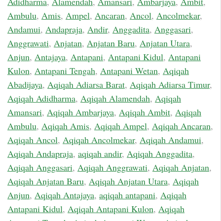
Adidharma
,
Alamendah
,
Amansari
,
Ambarjaya
,
Ambit
,
Ambulu
,
Amis
,
Ampel
,
Ancaran
,
Ancol
,
Ancolmekar
,
Andamui
,
Andapraja
,
Andir
,
Anggadita
,
Anggasari
,
Anggrawati
,
Anjatan
,
Anjatan Baru
,
Anjatan Utara
,
Anjun
,
Antajaya
,
Antapani
,
Antapani Kidul
,
Antapani
Kulon
,
Antapani Tengah
,
Antapani Wetan
,
Aqiqah
Abadijaya
,
Aqiqah Adiarsa Barat
,
Aqiqah Adiarsa Timur
,
Aqiqah Adidharma
,
Aqiqah Alamendah
,
Aqiqah
Amansari
,
Aqiqah Ambarjaya
,
Aqiqah Ambit
,
Aqiqah
Ambulu
,
Aqiqah Amis
,
Aqiqah Ampel
,
Aqiqah Ancaran
,
Aqiqah Ancol
,
Aqiqah Ancolmekar
,
Aqiqah Andamui
,
Aqiqah Andapraja
,
aqiqah andir
,
Aqiqah Anggadita
,
Aqiqah Anggasari
,
Aqiqah Anggrawati
,
Aqiqah Anjatan
,
Aqiqah Anjatan Baru
,
Aqiqah Anjatan Utara
,
Aqiqah
Anjun
,
Aqiqah Antajaya
,
aqiqah antapani
,
Aqiqah
Antapani Kidul
,
Aqiqah Antapani Kulon
,
Aqiqah