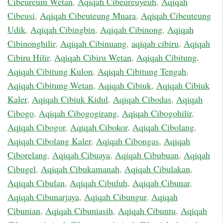
Cibeureum Wetan
,
Aqiqah Cibeureuyeuh
,
Aqiqah
Cibeusi
,
Aqiqah Cibeuteung Muara
,
Aqiqah Cibeuteung
Udik
,
Aqiqah Cibingbin
,
Aqiqah Cibinong
,
Aqiqah
Cibinonghilir
,
Aqiqah Cibinuang
,
aqiqah cibiru
,
Aqiqah
Cibiru Hilir
,
Aqiqah Cibiru Wetan
,
Aqiqah Cibitung
,
Aqiqah Cibitung Kulon
,
Aqiqah Cibitung Tengah
,
Aqiqah Cibitung Wetan
,
Aqiqah Cibiuk
,
Aqiqah Cibiuk
Kaler
,
Aqiqah Cibiuk Kidul
,
Aqiqah Cibodas
,
Aqiqah
Cibogo
,
Aqiqah Cibogogirang
,
Aqiqah Cibogohilir
,
Aqiqah Cibogor
,
Aqiqah Cibokor
,
Aqiqah Cibolang
,
Aqiqah Cibolang Kaler
,
Aqiqah Cibongas
,
Aqiqah
Ciborelang
,
Aqiqah Cibuaya
,
Aqiqah Cibubuan
,
Aqiqah
Cibugel
,
Aqiqah Cibukamanah
,
Aqiqah Cibulakan
,
Aqiqah Cibulan
,
Aqiqah Cibuluh
,
Aqiqah Cibunar
,
Aqiqah Cibunarjaya
,
Aqiqah Cibungur
,
Aqiqah
Cibunian
,
Aqiqah Cibuniasih
,
Aqiqah Cibuntu
,
Aqiqah