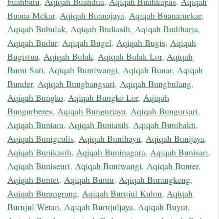
buahbatu
,
Aqiqah Buahdua
,
Aqiqah Buahkapas
,
Aqiqah
Buana Mekar
,
Aqiqah Buanajaya
,
Aqiqah Buanamekar
,
Aqiqah Bubulak
,
Aqiqah Budiasih
,
Aqiqah Budiharja
,
Aqiqah Budur
,
Aqiqah Bugel
,
Aqiqah Bugis
,
Aqiqah
Bugistua
,
Aqiqah Bulak
,
Aqiqah Bulak Lor
,
Aqiqah
Bumi Sari
,
Aqiqah Bumiwangi
,
Aqiqah Bunar
,
Aqiqah
Bunder
,
Aqiqah Bungbangsari
,
Aqiqah Bungbulang
,
Aqiqah Bungko
,
Aqiqah Bungko Lor
,
Aqiqah
Bungurberes
,
Aqiqah Bungurjaya
,
Aqiqah Bungursari
,
Aqiqah Buniara
,
Aqiqah Buniasih
,
Aqiqah Bunibakti
,
Aqiqah Bunigeulis
,
Aqiqah Bunihayu
,
Aqiqah Bunijaya
,
Aqiqah Bunikasih
,
Aqiqah Buninagara
,
Aqiqah Bunisari
,
Aqiqah Buniseuri
,
Aqiqah Buniwangi
,
Aqiqah Bunter
,
Aqiqah Buntet
,
Aqiqah Buntu
,
Aqiqah Burangkeng
,
Aqiqah Burangrang
,
Aqiqah Burujul Kulon
,
Aqiqah
Burujul Wetan
,
Aqiqah Burujuljaya
,
Aqiqah Buyut
,