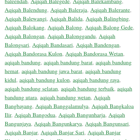
baleendah
,
Aqiqah Balegede
,
Aqiqah Balekambang
,
Aqiqah Balendung
,
Aqiqah Baleraja
,
Aqiqah Balerante
,
Aqiqah Balewangi
,
Aqiqah Balida
,
Aqiqah Balingbing
,
Aqiqah Balokang
,
Aqiqah Balong
,
Aqiqah Balong Gede
,
Aqiqah Balongan
,
Aqiqah Balonggandu
,
Aqiqah
Balongsari
,
Aqiqah Bandasari
,
Aqiqah Bandengan
,
Aqiqah Bandorasa Kulon
,
Aqiqah Bandorasa Wetan
,
aqiqah bandung
,
aqiqah bandung barat
,
aqiqah bandung
hemat
,
aqiqah bandung jawa barat
,
aqiqah bandung
kidul
,
aqiqah bandung kulon
,
aqiqah bandung raya
,
aqiqah bandung selatan
,
aqiqah bandung terbaik
,
aqiqah
bandung utara
,
aqiqah bandung wetan
,
Aqiqah
Bangbayang
,
Aqiqah Banggalamulya
,
Aqiqah Bangkaloa
Ilir
,
Aqiqah Bangodua
,
Aqiqah Bangunharja
,
Aqiqah
Bangunjaya
,
Aqiqah Bangunkarya
,
Aqiqah Bangunsari
,
Aqiqah Banjar
,
Aqiqah Banjar Sari
,
Aqiqah Banjar