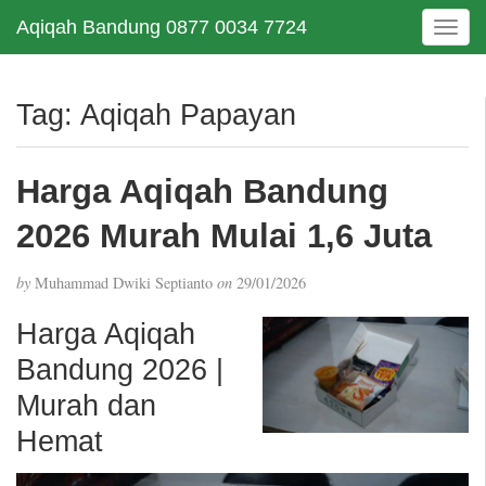
Aqiqah Bandung 0877 0034 7724
T
o
g
g
Tag:
Aqiqah Papayan
l
e
n
Harga Aqiqah Bandung
a
v
2026 Murah Mulai 1,6 Juta
i
g
by
Muhammad Dwiki Septianto
on
29/01/2026
a
t
Harga Aqiqah
i
Bandung 2026 |
o
n
Murah dan
Hemat