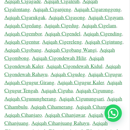
Aqiqah Cigagade
,
Aqiqah Cigaleuh
,
Aqiqah
Cigalontang
,
Aqiqah Ciganjeng
,
Aqiqah Cigaronggong
,
Aqiqah Cigarukgak
,
Aqiqah Cigasong
,
Aqiqah Cigayam
,
Aqiqah Cigedang
,
Aqiqah Cigedug
,
Aqiqah Cigelam
,
Aqiqah Cigembor
,
Aqiqah Cigendel
,
Aqiqah Cigending
,
Aqiqah Cigentur
,
Aqiqah Cigereleng
,
Aqiqah Cigintung
,
Aqiqah Cigobang
,
Aqiqah Cigobang Wangi
,
Aqiqah
Cigombong
,
Aqiqah Cigondewah Hilir
,
Aqiqah
Cigondewah Kaler
,
Aqiqah Cigondewah Kidul
,
Aqiqah
Cigondewah Rahayu
,
Aqiqah Cigudeg
,
Aqiqah Cigugur
,
Aqiqah Cigugur Girang
,
Aqiqah Cigugur Kaler
,
Aqiqah
Cigugur Tengah
,
Aqiqah Ciguha
,
Aqiqah Cigunung
,
Aqiqah Cigunungherang
,
Aqiqah Cigunungsari
,
Aqiqah
Cihambulu
,
Aqiqah Cihamerang
,
Aqiqah Cihampelas
,
Chat Sekarang
Aqiqah Cihanjaro
,
Aqiqah Cihanjawar
,
Aqiqah
Cihanjuang
,
Aqiqah Cihanjuang Rahayu
,
Aqiqah