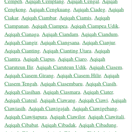
Cempeh
,
Aqiqah Cemplang
,
Aqiqah Cengal
,
Aqiqah
Cengkong
,
Aqiqah Cengkuang
,
Aqiqah Ciadeg
,
Aqiqah
Ciakar
,
Aqiqah Ciambar
,
Aqiqah Ciamis
,
Aqiqah
Ciampanan
,
Aqiqah Ciampea
,
Aqiqah Ciampea Udik
,
Aqiqah Cianaga
,
Aqiqah Ciandam
,
Aqiqah Ciandum
,
Aqiqah Ciangir
,
Aqiqah Ciangsana
,
Aqiqah Cianjur
,
Aqiqah Cianting
,
Aqiqah Cianting Utara
,
Aqiqah
Ciantra
,
Aqiqah Ciapus
,
Aqiqah Ciaro
,
Aqiqah
Ciaruteun Ilir
,
Aqiqah Ciaruteun Udik
,
Aqiqah Ciasem
,
Aqiqah Ciasem Girang
,
Aqiqah Ciasem Hilir
,
Aqiqah
Ciasem Tengah
,
Aqiqah Ciasembaru
,
Aqiqah Ciasih
,
Aqiqah Ciasihan
,
Aqiqah Ciasmara
,
Aqiqah Ciater
,
Aqiqah Ciateul
,
Aqiqah Ciawang
,
Aqiqah Ciawi
,
Aqiqah
Ciawiasih
,
Aqiqah Ciawigajah
,
Aqiqah Ciawigebang
,
Aqiqah Ciawijapura
,
Aqiqah Ciawilor
,
Aqiqah Ciawitali
,
Aqiqah Cibabat
,
Aqiqah Cibadak
,
Aqiqah Cibadung
,