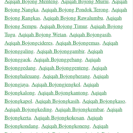
Aqiqah Bojong Menteng
,
Aqiqah Bojong Murni
,
Aqiqah
Bojong Nangka
,
Aqiqah Bojong Pondok Terong
,
Aqiqah
Bojong Rangkas
,
Aqiqah Bojong Rawalumbu
,
Aqiqah
Bojong Sempu
,
Aqiqah Bojong Timur
,
Aqiqah Bojong
Tugu
,
Aqiqah Bojong Wetan
,
Aqiqah Bojongasih
,
Aqiqah Bojongcideres
,
Aqiqah Bojongemas
,
Aqiqah
Bojonggaling
,
Aqiqah Bojonggambir
,
Aqiqah
Bojonggaok
,
Aqiqah Bojonggebang
,
Aqiqah
Bojonggedang
,
Aqiqah Bojonggenteng
,
Aqiqah
Bojonghaleuang
,
Aqiqah Bojongherang
,
Aqiqah
Bojongjaya
,
Aqiqah Bojongjengkol
,
Aqiqah
Bojongkalong
,
Aqiqah Bojongkantong
,
Aqiqah
Bojongkapol
,
Aqiqah Bojongkasih
,
Aqiqah Bojongkaso
,
Aqiqah Bojongkeding
,
Aqiqah Bojongkembar
,
Aqiqah
Bojongkerta
,
Aqiqah Bojongkokosan
,
Aqiqah
Bojongkondang
,
Aqiqah Bojongkoneng
,
Aqiqah