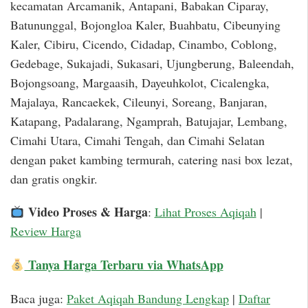
kecamatan Arcamanik, Antapani, Babakan Ciparay,
Batununggal, Bojongloa Kaler, Buahbatu, Cibeunying
Kaler, Cibiru, Cicendo, Cidadap, Cinambo, Coblong,
Gedebage, Sukajadi, Sukasari, Ujungberung, Baleendah,
Bojongsoang, Margaasih, Dayeuhkolot, Cicalengka,
Majalaya, Rancaekek, Cileunyi, Soreang, Banjaran,
Katapang, Padalarang, Ngamprah, Batujajar, Lembang,
Cimahi Utara, Cimahi Tengah, dan Cimahi Selatan
dengan paket kambing termurah, catering nasi box lezat,
dan gratis ongkir.
Video Proses & Harga
:
Lihat Proses Aqiqah
|
Review Harga
Tanya Harga Terbaru via WhatsApp
Baca juga:
Paket Aqiqah Bandung Lengkap
|
Daftar