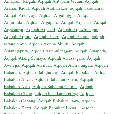
Antapani Tengah
,
Aqiqah Antapani Wetan
,
Aqiqah
Arahan Kidul
,
Aqiqah Arahan Lor
,
aqiqah arcamanik
,
Aqiqah Aren Jaya
,
Aqiqah Argalingga
,
Aqiqah
Argamukti
,
Aqiqah Argapura
,
Aqiqah Argasari
,
Aqiqah
Argasunya
,
Aqiqah Arjasari
,
Aqiqah Arjawinangun
,
Aqiqah Arjuna
,
Aqiqah Asem
,
Aqiqah Astana
,
aqiqah
astana anyar
,
Aqiqah Astana Mukti
,
Aqiqah
Astanajapura
,
Aqiqah Astanalanggar
,
Aqiqah Astapada
,
Aqiqah Atang Senjaya
,
Aqiqah Awassagara
,
Aqiqah
Awilega
,
Aqiqah Awiluar
,
Aqiqah Awirarangan
,
Aqiqah
Babadan
,
Aqiqah Babajurang
,
Aqiqah Babakan
,
Aqiqah
Babakan Anyar
,
Aqiqah Babakan Asem
,
Aqiqah
Babakan Asih
,
Aqiqah Babakan Ciamis
,
Aqiqah
Babakan Cikao
,
aqiqah babakan ciparay
,
Aqiqah
Babakan Gebang
,
Aqiqah Babakan Jawa
,
Aqiqah
Babakan Karet
,
Aqiqah Babakan Losari
,
Aqiqah