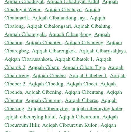
Aqiqah Cibaduyut
,
Aqiqah Cibaduyut Kidul
,
Aqiqah
Cibaduyut Wetan
,
Aqiqah Cibahayu
,
Aqiqah
Cibalanarik
,
Aqiqah Cibalandong Jaya
,
Aqiqah
Cibalong
,
Aqiqah Cibalongsari
,
Aqiqah Cibalung
,
Aqiqah Cibanggala
,
Aqiqah Cibangkong
,
Aqiqah
Cibanon
,
Aqiqah Cibanten
,
Aqiqah Cibanteng
,
Aqiqah
Cibaregbeg
,
Aqiqah Cibarengkok
,
Aqiqah Cibarusahjaya
,
Aqiqah Cibarusahkota
,
Aqiqah Cibatok 1
,
Aqiqah
Cibatok 2
,
Aqiqah Cibatu
,
Aqiqah Cibatu Tiga
,
Aqiqah
Cibatuireng
,
Aqiqah Cibeber
,
Aqiqah Cibeber 1
,
Aqiqah
Cibeber 2
,
Aqiqah Cibedug
,
Aqiqah Cibeet
,
Aqiqah
Cibenda
,
Aqiqah Cibening
,
Aqiqah Cibentang
,
Aqiqah
Cibentar
,
Aqiqah Cibereng
,
Aqiqah Ciberes
,
Aqiqah
Ciberung
,
Aqiqah Cibeunying
,
aqiqah cibeunying kaler
,
aqiqah cibeunying kidul
,
Aqiqah Cibeureum
,
Aqiqah
Cibeureum Hilir
,
Aqiqah Cibeureum Kulon
,
Aqiqah