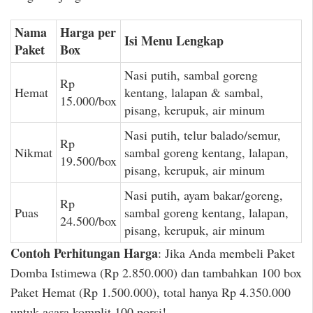
Nama
Harga per
Isi Menu Lengkap
Paket
Box
Nasi putih, sambal goreng
Rp
Hemat
kentang, lalapan & sambal,
15.000/box
pisang, kerupuk, air minum
Nasi putih, telur balado/semur,
Rp
Nikmat
sambal goreng kentang, lalapan,
19.500/box
pisang, kerupuk, air minum
Nasi putih, ayam bakar/goreng,
Rp
Puas
sambal goreng kentang, lalapan,
24.500/box
pisang, kerupuk, air minum
Contoh Perhitungan Harga
: Jika Anda membeli Paket
Domba Istimewa (Rp 2.850.000) dan tambahkan 100 box
Paket Hemat (Rp 1.500.000), total hanya Rp 4.350.000
untuk acara komplit 100 porsi!