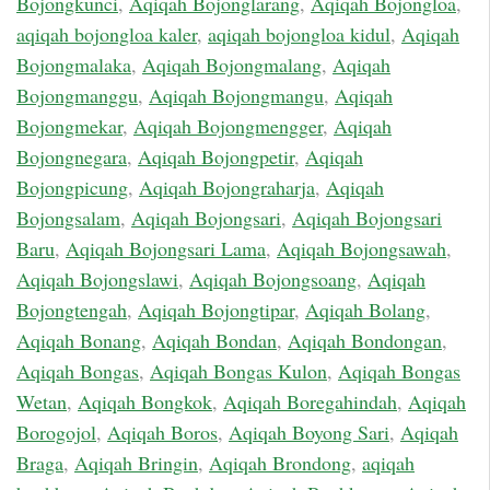
Bojongkunci
,
Aqiqah Bojonglarang
,
Aqiqah Bojongloa
,
aqiqah bojongloa kaler
,
aqiqah bojongloa kidul
,
Aqiqah
Bojongmalaka
,
Aqiqah Bojongmalang
,
Aqiqah
Bojongmanggu
,
Aqiqah Bojongmangu
,
Aqiqah
Bojongmekar
,
Aqiqah Bojongmengger
,
Aqiqah
Bojongnegara
,
Aqiqah Bojongpetir
,
Aqiqah
Bojongpicung
,
Aqiqah Bojongraharja
,
Aqiqah
Bojongsalam
,
Aqiqah Bojongsari
,
Aqiqah Bojongsari
Baru
,
Aqiqah Bojongsari Lama
,
Aqiqah Bojongsawah
,
Aqiqah Bojongslawi
,
Aqiqah Bojongsoang
,
Aqiqah
Bojongtengah
,
Aqiqah Bojongtipar
,
Aqiqah Bolang
,
Aqiqah Bonang
,
Aqiqah Bondan
,
Aqiqah Bondongan
,
Aqiqah Bongas
,
Aqiqah Bongas Kulon
,
Aqiqah Bongas
Wetan
,
Aqiqah Bongkok
,
Aqiqah Boregahindah
,
Aqiqah
Borogojol
,
Aqiqah Boros
,
Aqiqah Boyong Sari
,
Aqiqah
Braga
,
Aqiqah Bringin
,
Aqiqah Brondong
,
aqiqah