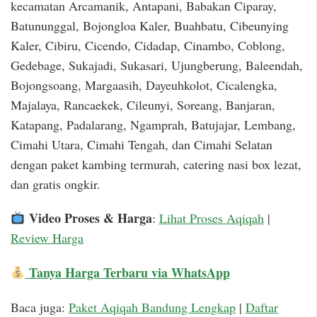
kecamatan Arcamanik, Antapani, Babakan Ciparay,
Batununggal, Bojongloa Kaler, Buahbatu, Cibeunying
Kaler, Cibiru, Cicendo, Cidadap, Cinambo, Coblong,
Gedebage, Sukajadi, Sukasari, Ujungberung, Baleendah,
Bojongsoang, Margaasih, Dayeuhkolot, Cicalengka,
Majalaya, Rancaekek, Cileunyi, Soreang, Banjaran,
Katapang, Padalarang, Ngamprah, Batujajar, Lembang,
Cimahi Utara, Cimahi Tengah, dan Cimahi Selatan
dengan paket kambing termurah, catering nasi box lezat,
dan gratis ongkir.
Video Proses & Harga
:
Lihat Proses Aqiqah
|
Review Harga
Tanya Harga Terbaru via WhatsApp
Baca juga:
Paket Aqiqah Bandung Lengkap
|
Daftar