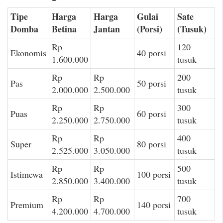
Tipe
Harga
Harga
Gulai
Sate
Domba
Betina
Jantan
(Porsi)
(Tusuk)
Rp
120
Ekonomis
–
40 porsi
1.600.000
tusuk
Rp
Rp
200
Pas
50 porsi
2.000.000
2.500.000
tusuk
Rp
Rp
300
Puas
60 porsi
2.250.000
2.750.000
tusuk
Rp
Rp
400
Super
80 porsi
2.525.000
3.050.000
tusuk
Rp
Rp
500
Istimewa
100 porsi
2.850.000
3.400.000
tusuk
Rp
Rp
700
Premium
140 porsi
4.200.000
4.700.000
tusuk