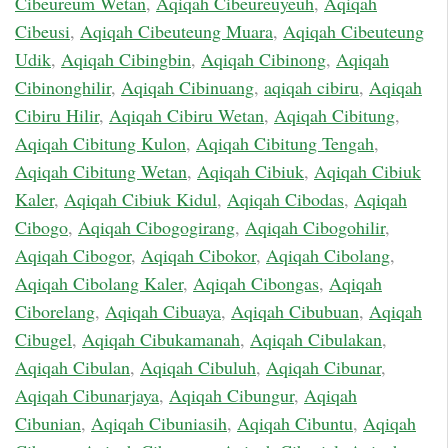
Cibeureum Wetan
,
Aqiqah Cibeureuyeuh
,
Aqiqah
Cibeusi
,
Aqiqah Cibeuteung Muara
,
Aqiqah Cibeuteung
Udik
,
Aqiqah Cibingbin
,
Aqiqah Cibinong
,
Aqiqah
Cibinonghilir
,
Aqiqah Cibinuang
,
aqiqah cibiru
,
Aqiqah
Cibiru Hilir
,
Aqiqah Cibiru Wetan
,
Aqiqah Cibitung
,
Aqiqah Cibitung Kulon
,
Aqiqah Cibitung Tengah
,
Aqiqah Cibitung Wetan
,
Aqiqah Cibiuk
,
Aqiqah Cibiuk
Kaler
,
Aqiqah Cibiuk Kidul
,
Aqiqah Cibodas
,
Aqiqah
Cibogo
,
Aqiqah Cibogogirang
,
Aqiqah Cibogohilir
,
Aqiqah Cibogor
,
Aqiqah Cibokor
,
Aqiqah Cibolang
,
Aqiqah Cibolang Kaler
,
Aqiqah Cibongas
,
Aqiqah
Ciborelang
,
Aqiqah Cibuaya
,
Aqiqah Cibubuan
,
Aqiqah
Cibugel
,
Aqiqah Cibukamanah
,
Aqiqah Cibulakan
,
Aqiqah Cibulan
,
Aqiqah Cibuluh
,
Aqiqah Cibunar
,
Aqiqah Cibunarjaya
,
Aqiqah Cibungur
,
Aqiqah
Cibunian
,
Aqiqah Cibuniasih
,
Aqiqah Cibuntu
,
Aqiqah