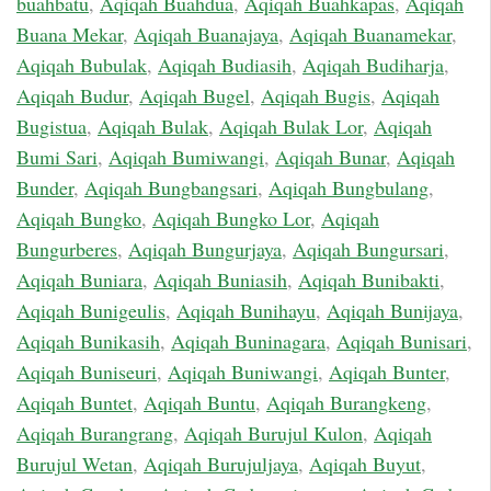
buahbatu
,
Aqiqah Buahdua
,
Aqiqah Buahkapas
,
Aqiqah
Buana Mekar
,
Aqiqah Buanajaya
,
Aqiqah Buanamekar
,
Aqiqah Bubulak
,
Aqiqah Budiasih
,
Aqiqah Budiharja
,
Aqiqah Budur
,
Aqiqah Bugel
,
Aqiqah Bugis
,
Aqiqah
Bugistua
,
Aqiqah Bulak
,
Aqiqah Bulak Lor
,
Aqiqah
Bumi Sari
,
Aqiqah Bumiwangi
,
Aqiqah Bunar
,
Aqiqah
Bunder
,
Aqiqah Bungbangsari
,
Aqiqah Bungbulang
,
Aqiqah Bungko
,
Aqiqah Bungko Lor
,
Aqiqah
Bungurberes
,
Aqiqah Bungurjaya
,
Aqiqah Bungursari
,
Aqiqah Buniara
,
Aqiqah Buniasih
,
Aqiqah Bunibakti
,
Aqiqah Bunigeulis
,
Aqiqah Bunihayu
,
Aqiqah Bunijaya
,
Aqiqah Bunikasih
,
Aqiqah Buninagara
,
Aqiqah Bunisari
,
Aqiqah Buniseuri
,
Aqiqah Buniwangi
,
Aqiqah Bunter
,
Aqiqah Buntet
,
Aqiqah Buntu
,
Aqiqah Burangkeng
,
Aqiqah Burangrang
,
Aqiqah Burujul Kulon
,
Aqiqah
Burujul Wetan
,
Aqiqah Burujuljaya
,
Aqiqah Buyut
,