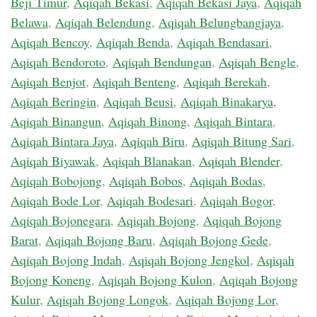
Beji Timur
,
Aqiqah Bekasi
,
Aqiqah Bekasi Jaya
,
Aqiqah
Belawa
,
Aqiqah Belendung
,
Aqiqah Belungbangjaya
,
Aqiqah Bencoy
,
Aqiqah Benda
,
Aqiqah Bendasari
,
Aqiqah Bendoroto
,
Aqiqah Bendungan
,
Aqiqah Bengle
,
Aqiqah Benjot
,
Aqiqah Benteng
,
Aqiqah Berekah
,
Aqiqah Beringin
,
Aqiqah Beusi
,
Aqiqah Binakarya
,
Aqiqah Binangun
,
Aqiqah Binong
,
Aqiqah Bintara
,
Aqiqah Bintara Jaya
,
Aqiqah Biru
,
Aqiqah Bitung Sari
,
Aqiqah Biyawak
,
Aqiqah Blanakan
,
Aqiqah Blender
,
Aqiqah Bobojong
,
Aqiqah Bobos
,
Aqiqah Bodas
,
Aqiqah Bode Lor
,
Aqiqah Bodesari
,
Aqiqah Bogor
,
Aqiqah Bojonegara
,
Aqiqah Bojong
,
Aqiqah Bojong
Barat
,
Aqiqah Bojong Baru
,
Aqiqah Bojong Gede
,
Aqiqah Bojong Indah
,
Aqiqah Bojong Jengkol
,
Aqiqah
Bojong Koneng
,
Aqiqah Bojong Kulon
,
Aqiqah Bojong
Kulur
,
Aqiqah Bojong Longok
,
Aqiqah Bojong Lor
,