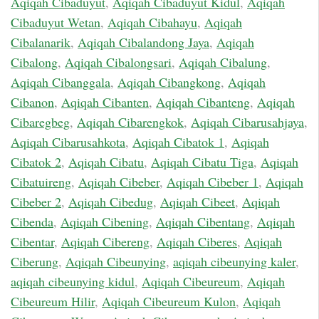
Aqiqah Cibaduyut
,
Aqiqah Cibaduyut Kidul
,
Aqiqah
Cibaduyut Wetan
,
Aqiqah Cibahayu
,
Aqiqah
Cibalanarik
,
Aqiqah Cibalandong Jaya
,
Aqiqah
Cibalong
,
Aqiqah Cibalongsari
,
Aqiqah Cibalung
,
Aqiqah Cibanggala
,
Aqiqah Cibangkong
,
Aqiqah
Cibanon
,
Aqiqah Cibanten
,
Aqiqah Cibanteng
,
Aqiqah
Cibaregbeg
,
Aqiqah Cibarengkok
,
Aqiqah Cibarusahjaya
,
Aqiqah Cibarusahkota
,
Aqiqah Cibatok 1
,
Aqiqah
Cibatok 2
,
Aqiqah Cibatu
,
Aqiqah Cibatu Tiga
,
Aqiqah
Cibatuireng
,
Aqiqah Cibeber
,
Aqiqah Cibeber 1
,
Aqiqah
Cibeber 2
,
Aqiqah Cibedug
,
Aqiqah Cibeet
,
Aqiqah
Cibenda
,
Aqiqah Cibening
,
Aqiqah Cibentang
,
Aqiqah
Cibentar
,
Aqiqah Cibereng
,
Aqiqah Ciberes
,
Aqiqah
Ciberung
,
Aqiqah Cibeunying
,
aqiqah cibeunying kaler
,
aqiqah cibeunying kidul
,
Aqiqah Cibeureum
,
Aqiqah
Cibeureum Hilir
,
Aqiqah Cibeureum Kulon
,
Aqiqah