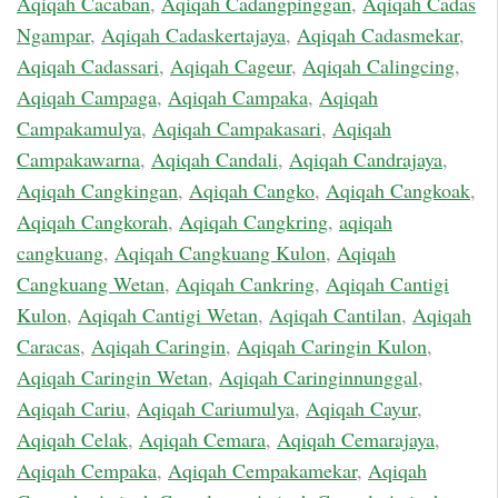
Aqiqah Cacaban
,
Aqiqah Cadangpinggan
,
Aqiqah Cadas
Ngampar
,
Aqiqah Cadaskertajaya
,
Aqiqah Cadasmekar
,
Aqiqah Cadassari
,
Aqiqah Cageur
,
Aqiqah Calingcing
,
Aqiqah Campaga
,
Aqiqah Campaka
,
Aqiqah
Campakamulya
,
Aqiqah Campakasari
,
Aqiqah
Campakawarna
,
Aqiqah Candali
,
Aqiqah Candrajaya
,
Aqiqah Cangkingan
,
Aqiqah Cangko
,
Aqiqah Cangkoak
,
Aqiqah Cangkorah
,
Aqiqah Cangkring
,
aqiqah
cangkuang
,
Aqiqah Cangkuang Kulon
,
Aqiqah
Cangkuang Wetan
,
Aqiqah Cankring
,
Aqiqah Cantigi
Kulon
,
Aqiqah Cantigi Wetan
,
Aqiqah Cantilan
,
Aqiqah
Caracas
,
Aqiqah Caringin
,
Aqiqah Caringin Kulon
,
Aqiqah Caringin Wetan
,
Aqiqah Caringinnunggal
,
Aqiqah Cariu
,
Aqiqah Cariumulya
,
Aqiqah Cayur
,
Aqiqah Celak
,
Aqiqah Cemara
,
Aqiqah Cemarajaya
,
Aqiqah Cempaka
,
Aqiqah Cempakamekar
,
Aqiqah