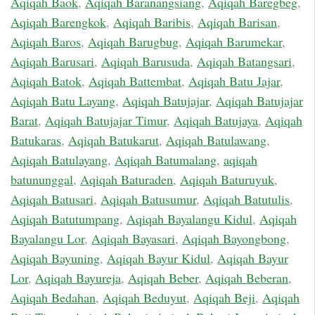
Aqiqah Baok
,
Aqiqah Baranangsiang
,
Aqiqah Baregbeg
,
Aqiqah Barengkok
,
Aqiqah Baribis
,
Aqiqah Barisan
,
Aqiqah Baros
,
Aqiqah Barugbug
,
Aqiqah Barumekar
,
Aqiqah Barusari
,
Aqiqah Barusuda
,
Aqiqah Batangsari
,
Aqiqah Batok
,
Aqiqah Battembat
,
Aqiqah Batu Jajar
,
Aqiqah Batu Layang
,
Aqiqah Batujajar
,
Aqiqah Batujajar
Barat
,
Aqiqah Batujajar Timur
,
Aqiqah Batujaya
,
Aqiqah
Batukaras
,
Aqiqah Batukarut
,
Aqiqah Batulawang
,
Aqiqah Batulayang
,
Aqiqah Batumalang
,
aqiqah
batununggal
,
Aqiqah Baturaden
,
Aqiqah Baturuyuk
,
Aqiqah Batusari
,
Aqiqah Batusumur
,
Aqiqah Batutulis
,
Aqiqah Batutumpang
,
Aqiqah Bayalangu Kidul
,
Aqiqah
Bayalangu Lor
,
Aqiqah Bayasari
,
Aqiqah Bayongbong
,
Aqiqah Bayuning
,
Aqiqah Bayur Kidul
,
Aqiqah Bayur
Lor
,
Aqiqah Bayureja
,
Aqiqah Beber
,
Aqiqah Beberan
,
Aqiqah Bedahan
,
Aqiqah Beduyut
,
Aqiqah Beji
,
Aqiqah