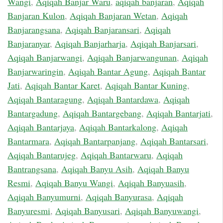
Wangi
,
Aqiqah Banjar Waru
,
aqiqah banjaran
,
Aqiqah
Banjaran Kulon
,
Aqiqah Banjaran Wetan
,
Aqiqah
Banjarangsana
,
Aqiqah Banjaransari
,
Aqiqah
Banjaranyar
,
Aqiqah Banjarharja
,
Aqiqah Banjarsari
,
Aqiqah Banjarwangi
,
Aqiqah Banjarwangunan
,
Aqiqah
Banjarwaringin
,
Aqiqah Bantar Agung
,
Aqiqah Bantar
Jati
,
Aqiqah Bantar Karet
,
Aqiqah Bantar Kuning
,
Aqiqah Bantaragung
,
Aqiqah Bantardawa
,
Aqiqah
Bantargadung
,
Aqiqah Bantargebang
,
Aqiqah Bantarjati
,
Aqiqah Bantarjaya
,
Aqiqah Bantarkalong
,
Aqiqah
Bantarmara
,
Aqiqah Bantarpanjang
,
Aqiqah Bantarsari
,
Aqiqah Bantarujeg
,
Aqiqah Bantarwaru
,
Aqiqah
Bantrangsana
,
Aqiqah Banyu Asih
,
Aqiqah Banyu
Resmi
,
Aqiqah Banyu Wangi
,
Aqiqah Banyuasih
,
Aqiqah Banyumurni
,
Aqiqah Banyurasa
,
Aqiqah
Banyuresmi
,
Aqiqah Banyusari
,
Aqiqah Banyuwangi
,