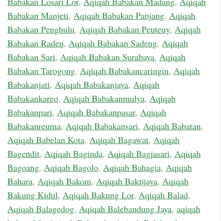
Babakan Losari Lor
,
Aqiqah Babakan Madang
,
Aqiqah
Babakan Manjeti
,
Aqiqah Babakan Panjang
,
Aqiqah
Babakan Penghulu
,
Aqiqah Babakan Peuteuy
,
Aqiqah
Babakan Raden
,
Aqiqah Babakan Sadeng
,
Aqiqah
Babakan Sari
,
Aqiqah Babakan Surabaya
,
Aqiqah
Babakan Tarogong
,
Aqiqah Babakancaringin
,
Aqiqah
Babakanjati
,
Aqiqah Babakanjaya
,
Aqiqah
Babakankareo
,
Aqiqah Babakanmulya
,
Aqiqah
Babakanpari
,
Aqiqah Babakanpasar
,
Aqiqah
Babakanreuma
,
Aqiqah Babakansari
,
Aqiqah Babatan
,
Aqiqah Babelan Kota
,
Aqiqah Bagawat
,
Aqiqah
Bagendit
,
Aqiqah Baginda
,
Aqiqah Bagjasari
,
Aqiqah
Bagoang
,
Aqiqah Bagolo
,
Aqiqah Bahagia
,
Aqiqah
Bahara
,
Aqiqah Bakom
,
Aqiqah Baktijaya
,
Aqiqah
Bakung Kidul
,
Aqiqah Bakung Lor
,
Aqiqah Balad
,
Aqiqah Balagedog
,
Aqiqah Balebandung Jaya
,
aqiqah