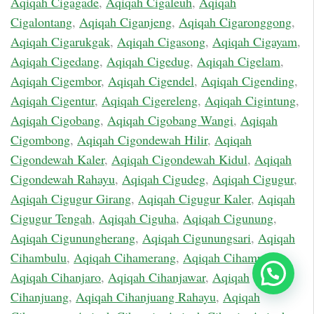
Aqiqah Cigagade
,
Aqiqah Cigaleuh
,
Aqiqah
Cigalontang
,
Aqiqah Ciganjeng
,
Aqiqah Cigaronggong
,
Aqiqah Cigarukgak
,
Aqiqah Cigasong
,
Aqiqah Cigayam
,
Aqiqah Cigedang
,
Aqiqah Cigedug
,
Aqiqah Cigelam
,
Aqiqah Cigembor
,
Aqiqah Cigendel
,
Aqiqah Cigending
,
Aqiqah Cigentur
,
Aqiqah Cigereleng
,
Aqiqah Cigintung
,
Aqiqah Cigobang
,
Aqiqah Cigobang Wangi
,
Aqiqah
Cigombong
,
Aqiqah Cigondewah Hilir
,
Aqiqah
Cigondewah Kaler
,
Aqiqah Cigondewah Kidul
,
Aqiqah
Cigondewah Rahayu
,
Aqiqah Cigudeg
,
Aqiqah Cigugur
,
Aqiqah Cigugur Girang
,
Aqiqah Cigugur Kaler
,
Aqiqah
Cigugur Tengah
,
Aqiqah Ciguha
,
Aqiqah Cigunung
,
Aqiqah Cigunungherang
,
Aqiqah Cigunungsari
,
Aqiqah
Cihambulu
,
Aqiqah Cihamerang
,
Aqiqah Cihampelas
,
Chat Sekarang
Aqiqah Cihanjaro
,
Aqiqah Cihanjawar
,
Aqiqah
Cihanjuang
,
Aqiqah Cihanjuang Rahayu
,
Aqiqah