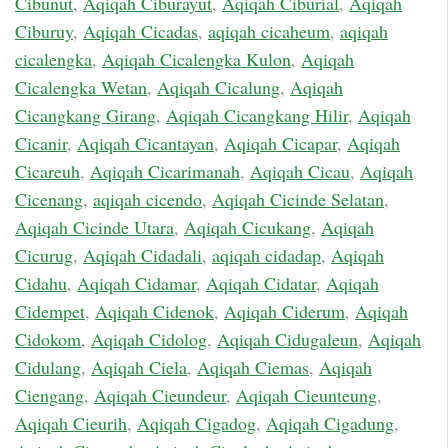
Cibunut
,
Aqiqah Ciburayut
,
Aqiqah Ciburial
,
Aqiqah
Ciburuy
,
Aqiqah Cicadas
,
aqiqah cicaheum
,
aqiqah
cicalengka
,
Aqiqah Cicalengka Kulon
,
Aqiqah
Cicalengka Wetan
,
Aqiqah Cicalung
,
Aqiqah
Cicangkang Girang
,
Aqiqah Cicangkang Hilir
,
Aqiqah
Cicanir
,
Aqiqah Cicantayan
,
Aqiqah Cicapar
,
Aqiqah
Cicareuh
,
Aqiqah Cicarimanah
,
Aqiqah Cicau
,
Aqiqah
Cicenang
,
aqiqah cicendo
,
Aqiqah Cicinde Selatan
,
Aqiqah Cicinde Utara
,
Aqiqah Cicukang
,
Aqiqah
Cicurug
,
Aqiqah Cidadali
,
aqiqah cidadap
,
Aqiqah
Cidahu
,
Aqiqah Cidamar
,
Aqiqah Cidatar
,
Aqiqah
Cidempet
,
Aqiqah Cidenok
,
Aqiqah Ciderum
,
Aqiqah
Cidokom
,
Aqiqah Cidolog
,
Aqiqah Cidugaleun
,
Aqiqah
Cidulang
,
Aqiqah Ciela
,
Aqiqah Ciemas
,
Aqiqah
Ciengang
,
Aqiqah Cieundeur
,
Aqiqah Cieunteung
,
Aqiqah Cieurih
,
Aqiqah Cigadog
,
Aqiqah Cigadung
,