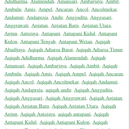
Adidharma
,
Alamendah
,
Amansari
,
Ambarjaya
,
Ambit
,
Ambulu
,
Amis
,
Ampel
,
Ancaran
,
Ancol
,
Ancolmekar
,
Andamui
,
Andapraja
,
Andir
,
Anggadita
,
Anggasari
,
Anggrawati
,
Anjatan
,
Anjatan Baru
,
Anjatan Utara
,
Anjun
,
Antajaya
,
Antapani
,
Antapani Kidul
,
Antapani
Kulon
,
Antapani Tengah
,
Antapani Wetan
,
Aqiqah
Abadijaya
,
Aqiqah Adiarsa Barat
,
Aqiqah Adiarsa Timur
,
Aqiqah Adidharma
,
Aqiqah Alamendah
,
Aqiqah
Amansari
,
Aqiqah Ambarjaya
,
Aqiqah Ambit
,
Aqiqah
Ambulu
,
Aqiqah Amis
,
Aqiqah Ampel
,
Aqiqah Ancaran
,
Aqiqah Ancol
,
Aqiqah Ancolmekar
,
Aqiqah Andamui
,
Aqiqah Andapraja
,
aqiqah andir
,
Aqiqah Anggadita
,
Aqiqah Anggasari
,
Aqiqah Anggrawati
,
Aqiqah Anjatan
,
Aqiqah Anjatan Baru
,
Aqiqah Anjatan Utara
,
Aqiqah
Anjun
,
Aqiqah Antajaya
,
aqiqah antapani
,
Aqiqah
Antapani Kidul
,
Aqiqah Antapani Kulon
,
Aqiqah