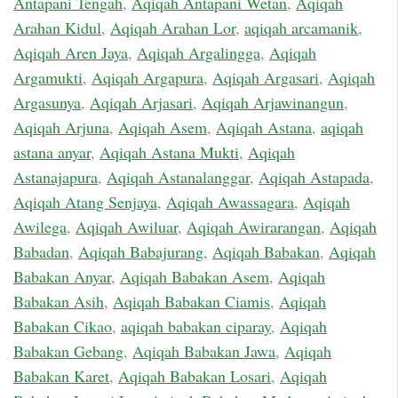
Antapani Tengah
,
Aqiqah Antapani Wetan
,
Aqiqah
Arahan Kidul
,
Aqiqah Arahan Lor
,
aqiqah arcamanik
,
Aqiqah Aren Jaya
,
Aqiqah Argalingga
,
Aqiqah
Argamukti
,
Aqiqah Argapura
,
Aqiqah Argasari
,
Aqiqah
Argasunya
,
Aqiqah Arjasari
,
Aqiqah Arjawinangun
,
Aqiqah Arjuna
,
Aqiqah Asem
,
Aqiqah Astana
,
aqiqah
astana anyar
,
Aqiqah Astana Mukti
,
Aqiqah
Astanajapura
,
Aqiqah Astanalanggar
,
Aqiqah Astapada
,
Aqiqah Atang Senjaya
,
Aqiqah Awassagara
,
Aqiqah
Awilega
,
Aqiqah Awiluar
,
Aqiqah Awirarangan
,
Aqiqah
Babadan
,
Aqiqah Babajurang
,
Aqiqah Babakan
,
Aqiqah
Babakan Anyar
,
Aqiqah Babakan Asem
,
Aqiqah
Babakan Asih
,
Aqiqah Babakan Ciamis
,
Aqiqah
Babakan Cikao
,
aqiqah babakan ciparay
,
Aqiqah
Babakan Gebang
,
Aqiqah Babakan Jawa
,
Aqiqah
Babakan Karet
,
Aqiqah Babakan Losari
,
Aqiqah