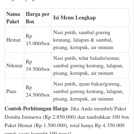
Nama
Harga per
Isi Menu Lengkap
Paket
Box
Nasi putih, sambal goreng
Rp
Hemat
kentang, lalapan & sambal,
15.000/box
pisang, kerupuk, air minum
Nasi putih, telur balado/semur,
Rp
Nikmat
sambal goreng kentang, lalapan,
19.500/box
pisang, kerupuk, air minum
Nasi putih, ayam bakar/goreng,
Rp
Puas
sambal goreng kentang, lalapan,
24.500/box
pisang, kerupuk, air minum
Contoh Perhitungan Harga
: Jika Anda membeli Paket
Domba Istimewa (Rp 2.850.000) dan tambahkan 100 box
Paket Hemat (Rp 1.500.000), total hanya Rp 4.350.000
untuk acara komplit 100 porsi!