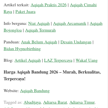
Artikel terkait:
Aqiqah Praktis 2026
|
Aqiqah Cimahi
Raya
|
Paket Juara
Info berguna:
Niat Aqiqah
|
Aqiqah Arcamanik
|
Aqiqah
Bojongloa
|
Aqiqah Termurah
Panduan:
Anak Belum Aqiqah
|
Desain Undangan
|
Bidan Hypnobirthing
Blog:
Artikel Aqiqah
|
LAZ Terpercaya
|
Wakaf Uang
Harga Aqiqah Bandung 2026 – Murah, Berkualitas,
Terpercaya!
Website:
Aqiqah Bandung
Tagged as:
Abadijaya
,
Adiarsa Barat
,
Adiarsa Timur
,