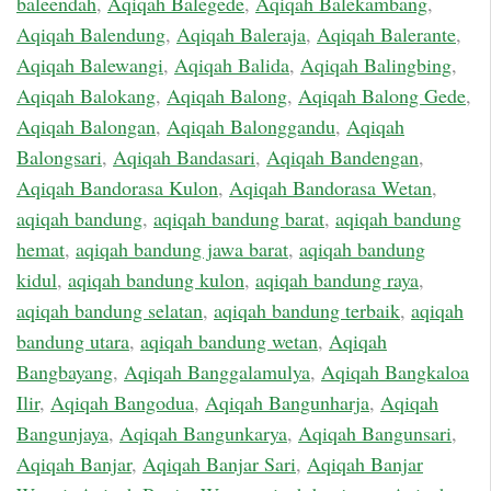
baleendah
,
Aqiqah Balegede
,
Aqiqah Balekambang
,
Aqiqah Balendung
,
Aqiqah Baleraja
,
Aqiqah Balerante
,
Aqiqah Balewangi
,
Aqiqah Balida
,
Aqiqah Balingbing
,
Aqiqah Balokang
,
Aqiqah Balong
,
Aqiqah Balong Gede
,
Aqiqah Balongan
,
Aqiqah Balonggandu
,
Aqiqah
Balongsari
,
Aqiqah Bandasari
,
Aqiqah Bandengan
,
Aqiqah Bandorasa Kulon
,
Aqiqah Bandorasa Wetan
,
aqiqah bandung
,
aqiqah bandung barat
,
aqiqah bandung
hemat
,
aqiqah bandung jawa barat
,
aqiqah bandung
kidul
,
aqiqah bandung kulon
,
aqiqah bandung raya
,
aqiqah bandung selatan
,
aqiqah bandung terbaik
,
aqiqah
bandung utara
,
aqiqah bandung wetan
,
Aqiqah
Bangbayang
,
Aqiqah Banggalamulya
,
Aqiqah Bangkaloa
Ilir
,
Aqiqah Bangodua
,
Aqiqah Bangunharja
,
Aqiqah
Bangunjaya
,
Aqiqah Bangunkarya
,
Aqiqah Bangunsari
,
Aqiqah Banjar
,
Aqiqah Banjar Sari
,
Aqiqah Banjar