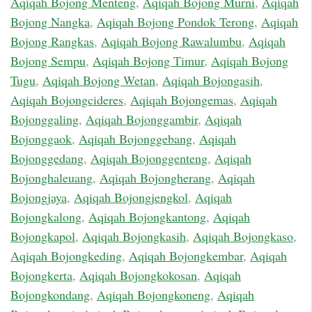
Aqiqah Bojong Menteng
,
Aqiqah Bojong Murni
,
Aqiqah
Bojong Nangka
,
Aqiqah Bojong Pondok Terong
,
Aqiqah
Bojong Rangkas
,
Aqiqah Bojong Rawalumbu
,
Aqiqah
Bojong Sempu
,
Aqiqah Bojong Timur
,
Aqiqah Bojong
Tugu
,
Aqiqah Bojong Wetan
,
Aqiqah Bojongasih
,
Aqiqah Bojongcideres
,
Aqiqah Bojongemas
,
Aqiqah
Bojonggaling
,
Aqiqah Bojonggambir
,
Aqiqah
Bojonggaok
,
Aqiqah Bojonggebang
,
Aqiqah
Bojonggedang
,
Aqiqah Bojonggenteng
,
Aqiqah
Bojonghaleuang
,
Aqiqah Bojongherang
,
Aqiqah
Bojongjaya
,
Aqiqah Bojongjengkol
,
Aqiqah
Bojongkalong
,
Aqiqah Bojongkantong
,
Aqiqah
Bojongkapol
,
Aqiqah Bojongkasih
,
Aqiqah Bojongkaso
,
Aqiqah Bojongkeding
,
Aqiqah Bojongkembar
,
Aqiqah
Bojongkerta
,
Aqiqah Bojongkokosan
,
Aqiqah
Bojongkondang
,
Aqiqah Bojongkoneng
,
Aqiqah