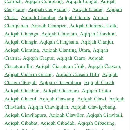
Cempeh
,
Aqiqah Cemplang
,
Aqiqah Cengal
,
Aqiqah
Cengkong
,
Aqiqah Cengkuang
,
Aqiqah Ciadeg
,
Aqiqah
Ciakar
,
Aqiqah Ciambar
,
Aqiqah Ciamis
,
Aqiqah
Ciampanan
,
Aqiqah Ciampea
,
Aqiqah Ciampea Udik
,
Aqiqah Cianaga
,
Aqiqah Ciandam
,
Aqiqah Ciandum
,
Aqiqah Ciangir
,
Aqiqah Ciangsana
,
Aqiqah Cianjur
,
Aqiqah Cianting
,
Aqiqah Cianting Utara
,
Aqiqah
Ciantra
,
Aqiqah Ciapus
,
Aqiqah Ciaro
,
Aqiqah
Ciaruteun Ilir
,
Aqiqah Ciaruteun Udik
,
Aqiqah Ciasem
,
Aqiqah Ciasem Girang
,
Aqiqah Ciasem Hilir
,
Aqiqah
Ciasem Tengah
,
Aqiqah Ciasembaru
,
Aqiqah Ciasih
,
Aqiqah Ciasihan
,
Aqiqah Ciasmara
,
Aqiqah Ciater
,
Aqiqah Ciateul
,
Aqiqah Ciawang
,
Aqiqah Ciawi
,
Aqiqah
Ciawiasih
,
Aqiqah Ciawigajah
,
Aqiqah Ciawigebang
,
Aqiqah Ciawijapura
,
Aqiqah Ciawilor
,
Aqiqah Ciawitali
,
Aqiqah Cibabat
,
Aqiqah Cibadak
,
Aqiqah Cibadung
,