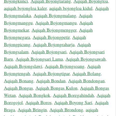
Bojongkunci
,
Aqiqah Bojonglarang
,
Aqiqah Bojongloa
,
aqiqah bojongloa kaler
,
aqiqah bojongloa kidul
,
Aqiqah
Bojongmalaka
,
Aqiqah Bojongmalang
,
Aqiqah
Bojongmanggu
,
Aqiqah Bojongmangu
,
Aqiqah
Bojongmekar
,
Aqiqah Bojongmengger
,
Aqiqah
Bojongnegara
,
Aqiqah Bojongpetir
,
Aqiqah
Bojongpicung
,
Aqiqah Bojongraharja
,
Aqiqah
Bojongsalam
,
Aqiqah Bojongsari
,
Aqiqah Bojongsari
Baru
,
Aqiqah Bojongsari Lama
,
Aqiqah Bojongsawah
,
Aqiqah Bojongslawi
,
Aqiqah Bojongsoang
,
Aqiqah
Bojongtengah
,
Aqiqah Bojongtipar
,
Aqiqah Bolang
,
Aqiqah Bonang
,
Aqiqah Bondan
,
Aqiqah Bondongan
,
Aqiqah Bongas
,
Aqiqah Bongas Kulon
,
Aqiqah Bongas
Wetan
,
Aqiqah Bongkok
,
Aqiqah Boregahindah
,
Aqiqah
Borogojol
,
Aqiqah Boros
,
Aqiqah Boyong Sari
,
Aqiqah
Braga
,
Aqiqah Bringin
,
Aqiqah Brondong
,
aqiqah