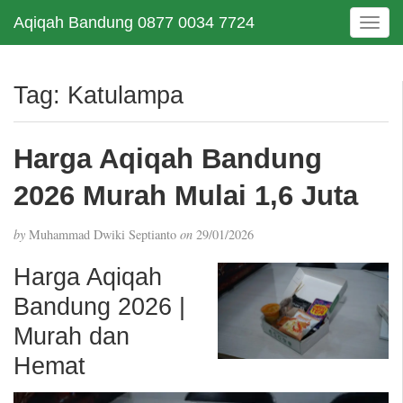
Aqiqah Bandung 0877 0034 7724
T
o
g
g
Tag:
Katulampa
l
e
n
Harga Aqiqah Bandung
a
v
2026 Murah Mulai 1,6 Juta
i
g
by
Muhammad Dwiki Septianto
on
29/01/2026
a
t
Harga Aqiqah
i
Bandung 2026 |
o
n
Murah dan
Hemat