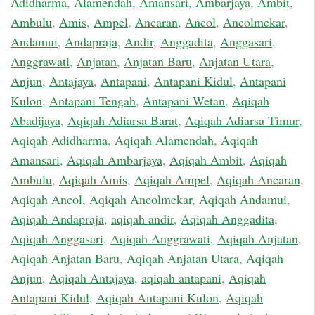
Adidharma
,
Alamendah
,
Amansari
,
Ambarjaya
,
Ambit
,
Ambulu
,
Amis
,
Ampel
,
Ancaran
,
Ancol
,
Ancolmekar
,
Andamui
,
Andapraja
,
Andir
,
Anggadita
,
Anggasari
,
Anggrawati
,
Anjatan
,
Anjatan Baru
,
Anjatan Utara
,
Anjun
,
Antajaya
,
Antapani
,
Antapani Kidul
,
Antapani
Kulon
,
Antapani Tengah
,
Antapani Wetan
,
Aqiqah
Abadijaya
,
Aqiqah Adiarsa Barat
,
Aqiqah Adiarsa Timur
,
Aqiqah Adidharma
,
Aqiqah Alamendah
,
Aqiqah
Amansari
,
Aqiqah Ambarjaya
,
Aqiqah Ambit
,
Aqiqah
Ambulu
,
Aqiqah Amis
,
Aqiqah Ampel
,
Aqiqah Ancaran
,
Aqiqah Ancol
,
Aqiqah Ancolmekar
,
Aqiqah Andamui
,
Aqiqah Andapraja
,
aqiqah andir
,
Aqiqah Anggadita
,
Aqiqah Anggasari
,
Aqiqah Anggrawati
,
Aqiqah Anjatan
,
Aqiqah Anjatan Baru
,
Aqiqah Anjatan Utara
,
Aqiqah
Anjun
,
Aqiqah Antajaya
,
aqiqah antapani
,
Aqiqah
Antapani Kidul
,
Aqiqah Antapani Kulon
,
Aqiqah