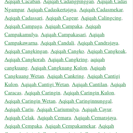
Aqiqah Cacaban
,
Aqiqah Cadangpinggan
,
Aqiqah Cadas
Ngampar
,
Aqiqah Cadaskertajaya
,
Aqiqah Cadasmekar
,
Aqiqah Cadassari
,
Aqiqah Cageur
,
Aqiqah Calingcing
,
Aqiqah Campaga
,
Aqiqah Campaka
,
Aqiqah
Campakamulya
,
Aqiqah Campakasari
,
Aqiqah
Campakawarna
,
Aqiqah Candali
,
Aqiqah Candrajaya
,
Aqiqah Cangkingan
,
Aqiqah Cangko
,
Aqiqah Cangkoak
,
Aqiqah Cangkorah
,
Aqiqah Cangkring
,
aqiqah
cangkuang
,
Aqiqah Cangkuang Kulon
,
Aqiqah
Cangkuang Wetan
,
Aqiqah Cankring
,
Aqiqah Cantigi
Kulon
,
Aqiqah Cantigi Wetan
,
Aqiqah Cantilan
,
Aqiqah
Caracas
,
Aqiqah Caringin
,
Aqiqah Caringin Kulon
,
Aqiqah Caringin Wetan
,
Aqiqah Caringinnunggal
,
Aqiqah Cariu
,
Aqiqah Cariumulya
,
Aqiqah Cayur
,
Aqiqah Celak
,
Aqiqah Cemara
,
Aqiqah Cemarajaya
,
Aqiqah Cempaka
,
Aqiqah Cempakamekar
,
Aqiqah