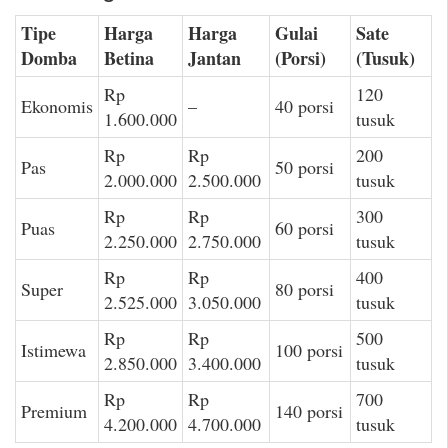
Tipe
Harga
Harga
Gulai
Sate
Domba
Betina
Jantan
(Porsi)
(Tusuk)
Rp
120
Ekonomis
–
40 porsi
1.600.000
tusuk
Rp
Rp
200
Pas
50 porsi
2.000.000
2.500.000
tusuk
Rp
Rp
300
Puas
60 porsi
2.250.000
2.750.000
tusuk
Rp
Rp
400
Super
80 porsi
2.525.000
3.050.000
tusuk
Rp
Rp
500
Istimewa
100 porsi
2.850.000
3.400.000
tusuk
Rp
Rp
700
Premium
140 porsi
4.200.000
4.700.000
tusuk