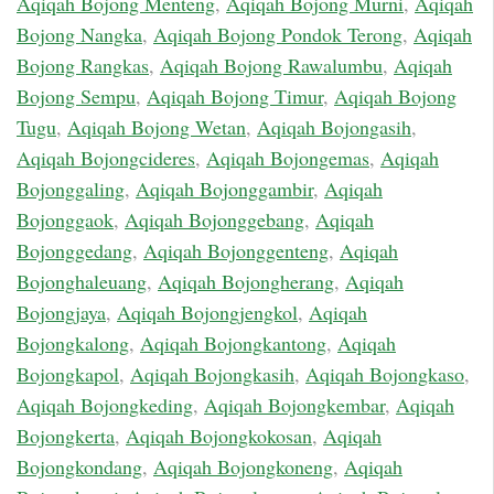
Aqiqah Bojong Menteng
,
Aqiqah Bojong Murni
,
Aqiqah
Bojong Nangka
,
Aqiqah Bojong Pondok Terong
,
Aqiqah
Bojong Rangkas
,
Aqiqah Bojong Rawalumbu
,
Aqiqah
Bojong Sempu
,
Aqiqah Bojong Timur
,
Aqiqah Bojong
Tugu
,
Aqiqah Bojong Wetan
,
Aqiqah Bojongasih
,
Aqiqah Bojongcideres
,
Aqiqah Bojongemas
,
Aqiqah
Bojonggaling
,
Aqiqah Bojonggambir
,
Aqiqah
Bojonggaok
,
Aqiqah Bojonggebang
,
Aqiqah
Bojonggedang
,
Aqiqah Bojonggenteng
,
Aqiqah
Bojonghaleuang
,
Aqiqah Bojongherang
,
Aqiqah
Bojongjaya
,
Aqiqah Bojongjengkol
,
Aqiqah
Bojongkalong
,
Aqiqah Bojongkantong
,
Aqiqah
Bojongkapol
,
Aqiqah Bojongkasih
,
Aqiqah Bojongkaso
,
Aqiqah Bojongkeding
,
Aqiqah Bojongkembar
,
Aqiqah
Bojongkerta
,
Aqiqah Bojongkokosan
,
Aqiqah
Bojongkondang
,
Aqiqah Bojongkoneng
,
Aqiqah