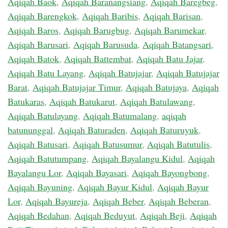
Aqiqah Baok
,
Aqiqah Baranangsiang
,
Aqiqah Baregbeg
,
Aqiqah Barengkok
,
Aqiqah Baribis
,
Aqiqah Barisan
,
Aqiqah Baros
,
Aqiqah Barugbug
,
Aqiqah Barumekar
,
Aqiqah Barusari
,
Aqiqah Barusuda
,
Aqiqah Batangsari
,
Aqiqah Batok
,
Aqiqah Battembat
,
Aqiqah Batu Jajar
,
Aqiqah Batu Layang
,
Aqiqah Batujajar
,
Aqiqah Batujajar
Barat
,
Aqiqah Batujajar Timur
,
Aqiqah Batujaya
,
Aqiqah
Batukaras
,
Aqiqah Batukarut
,
Aqiqah Batulawang
,
Aqiqah Batulayang
,
Aqiqah Batumalang
,
aqiqah
batununggal
,
Aqiqah Baturaden
,
Aqiqah Baturuyuk
,
Aqiqah Batusari
,
Aqiqah Batusumur
,
Aqiqah Batutulis
,
Aqiqah Batutumpang
,
Aqiqah Bayalangu Kidul
,
Aqiqah
Bayalangu Lor
,
Aqiqah Bayasari
,
Aqiqah Bayongbong
,
Aqiqah Bayuning
,
Aqiqah Bayur Kidul
,
Aqiqah Bayur
Lor
,
Aqiqah Bayureja
,
Aqiqah Beber
,
Aqiqah Beberan
,
Aqiqah Bedahan
,
Aqiqah Beduyut
,
Aqiqah Beji
,
Aqiqah