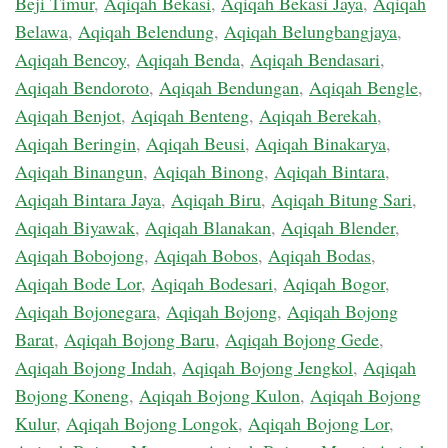
Beji Timur
,
Aqiqah Bekasi
,
Aqiqah Bekasi Jaya
,
Aqiqah
Belawa
,
Aqiqah Belendung
,
Aqiqah Belungbangjaya
,
Aqiqah Bencoy
,
Aqiqah Benda
,
Aqiqah Bendasari
,
Aqiqah Bendoroto
,
Aqiqah Bendungan
,
Aqiqah Bengle
,
Aqiqah Benjot
,
Aqiqah Benteng
,
Aqiqah Berekah
,
Aqiqah Beringin
,
Aqiqah Beusi
,
Aqiqah Binakarya
,
Aqiqah Binangun
,
Aqiqah Binong
,
Aqiqah Bintara
,
Aqiqah Bintara Jaya
,
Aqiqah Biru
,
Aqiqah Bitung Sari
,
Aqiqah Biyawak
,
Aqiqah Blanakan
,
Aqiqah Blender
,
Aqiqah Bobojong
,
Aqiqah Bobos
,
Aqiqah Bodas
,
Aqiqah Bode Lor
,
Aqiqah Bodesari
,
Aqiqah Bogor
,
Aqiqah Bojonegara
,
Aqiqah Bojong
,
Aqiqah Bojong
Barat
,
Aqiqah Bojong Baru
,
Aqiqah Bojong Gede
,
Aqiqah Bojong Indah
,
Aqiqah Bojong Jengkol
,
Aqiqah
Bojong Koneng
,
Aqiqah Bojong Kulon
,
Aqiqah Bojong
Kulur
,
Aqiqah Bojong Longok
,
Aqiqah Bojong Lor
,