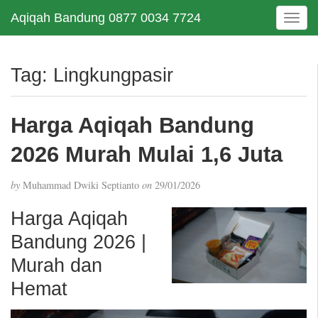
Aqiqah Bandung 0877 0034 7724
T
o
g
g
Tag:
Lingkungpasir
l
e
n
Harga Aqiqah Bandung
a
v
2026 Murah Mulai 1,6 Juta
i
g
by
Muhammad Dwiki Septianto
on
29/01/2026
a
t
Harga Aqiqah
i
Bandung 2026 |
o
n
Murah dan
Hemat