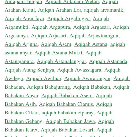
Antapani Tengah
,
Aqiqah Antapani Wetan
,
Aqiqah
Arahan Kidul
,
Aqiqah Arahan Lor
,
aqiqah arcamanik
,
Aqiqah Aren Jaya
,
Aqiqah Argalingga
,
Aqiqah
Argamukti
,
Aqiqah Argapura
,
Aqiqah Argasari
,
Aqiqah
Argasunya
,
Aqiqah Arjasari
,
Aqiqah Arjawinangun
,
Aqiqah Arjuna
,
Aqiqah Asem
,
Aqiqah Astana
,
aqiqah
astana anyar
,
Aqiqah Astana Mukti
,
Aqiqah
Astanajapura
,
Aqiqah Astanalanggar
,
Aqiqah Astapada
,
Aqiqah Atang Senjaya
,
Aqiqah Awassagara
,
Aqiqah
Awilega
,
Aqiqah Awiluar
,
Aqiqah Awirarangan
,
Aqiqah
Babadan
,
Aqiqah Babajurang
,
Aqiqah Babakan
,
Aqiqah
Babakan Anyar
,
Aqiqah Babakan Asem
,
Aqiqah
Babakan Asih
,
Aqiqah Babakan Ciamis
,
Aqiqah
Babakan Cikao
,
aqiqah babakan ciparay
,
Aqiqah
Babakan Gebang
,
Aqiqah Babakan Jawa
,
Aqiqah
Babakan Karet
,
Aqiqah Babakan Losari
,
Aqiqah