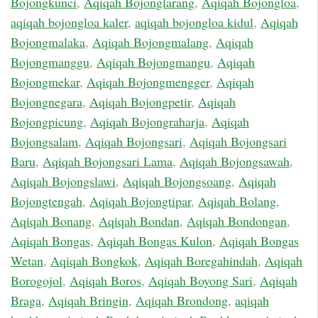
Bojongkunci
,
Aqiqah Bojonglarang
,
Aqiqah Bojongloa
,
aqiqah bojongloa kaler
,
aqiqah bojongloa kidul
,
Aqiqah
Bojongmalaka
,
Aqiqah Bojongmalang
,
Aqiqah
Bojongmanggu
,
Aqiqah Bojongmangu
,
Aqiqah
Bojongmekar
,
Aqiqah Bojongmengger
,
Aqiqah
Bojongnegara
,
Aqiqah Bojongpetir
,
Aqiqah
Bojongpicung
,
Aqiqah Bojongraharja
,
Aqiqah
Bojongsalam
,
Aqiqah Bojongsari
,
Aqiqah Bojongsari
Baru
,
Aqiqah Bojongsari Lama
,
Aqiqah Bojongsawah
,
Aqiqah Bojongslawi
,
Aqiqah Bojongsoang
,
Aqiqah
Bojongtengah
,
Aqiqah Bojongtipar
,
Aqiqah Bolang
,
Aqiqah Bonang
,
Aqiqah Bondan
,
Aqiqah Bondongan
,
Aqiqah Bongas
,
Aqiqah Bongas Kulon
,
Aqiqah Bongas
Wetan
,
Aqiqah Bongkok
,
Aqiqah Boregahindah
,
Aqiqah
Borogojol
,
Aqiqah Boros
,
Aqiqah Boyong Sari
,
Aqiqah
Braga
,
Aqiqah Bringin
,
Aqiqah Brondong
,
aqiqah