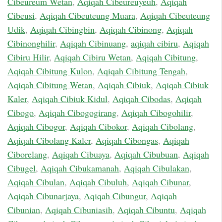
Cibeureum Wetan
,
Aqiqah Cibeureuyeuh
,
Aqiqah
Cibeusi
,
Aqiqah Cibeuteung Muara
,
Aqiqah Cibeuteung
Udik
,
Aqiqah Cibingbin
,
Aqiqah Cibinong
,
Aqiqah
Cibinonghilir
,
Aqiqah Cibinuang
,
aqiqah cibiru
,
Aqiqah
Cibiru Hilir
,
Aqiqah Cibiru Wetan
,
Aqiqah Cibitung
,
Aqiqah Cibitung Kulon
,
Aqiqah Cibitung Tengah
,
Aqiqah Cibitung Wetan
,
Aqiqah Cibiuk
,
Aqiqah Cibiuk
Kaler
,
Aqiqah Cibiuk Kidul
,
Aqiqah Cibodas
,
Aqiqah
Cibogo
,
Aqiqah Cibogogirang
,
Aqiqah Cibogohilir
,
Aqiqah Cibogor
,
Aqiqah Cibokor
,
Aqiqah Cibolang
,
Aqiqah Cibolang Kaler
,
Aqiqah Cibongas
,
Aqiqah
Ciborelang
,
Aqiqah Cibuaya
,
Aqiqah Cibubuan
,
Aqiqah
Cibugel
,
Aqiqah Cibukamanah
,
Aqiqah Cibulakan
,
Aqiqah Cibulan
,
Aqiqah Cibuluh
,
Aqiqah Cibunar
,
Aqiqah Cibunarjaya
,
Aqiqah Cibungur
,
Aqiqah
Cibunian
,
Aqiqah Cibuniasih
,
Aqiqah Cibuntu
,
Aqiqah