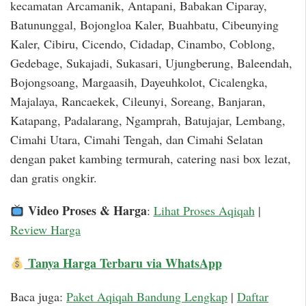
kecamatan Arcamanik, Antapani, Babakan Ciparay,
Batununggal, Bojongloa Kaler, Buahbatu, Cibeunying
Kaler, Cibiru, Cicendo, Cidadap, Cinambo, Coblong,
Gedebage, Sukajadi, Sukasari, Ujungberung, Baleendah,
Bojongsoang, Margaasih, Dayeuhkolot, Cicalengka,
Majalaya, Rancaekek, Cileunyi, Soreang, Banjaran,
Katapang, Padalarang, Ngamprah, Batujajar, Lembang,
Cimahi Utara, Cimahi Tengah, dan Cimahi Selatan
dengan paket kambing termurah, catering nasi box lezat,
dan gratis ongkir.
Video Proses & Harga
:
Lihat Proses Aqiqah
|
Review Harga
Tanya Harga Terbaru via WhatsApp
Baca juga:
Paket Aqiqah Bandung Lengkap
|
Daftar