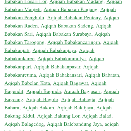
Babakan Losari Lor
,
Aqiqah Babakan Madang
,
Aqiqah
Babakan Manjeti
,
Aqiqah Babakan Panjang
,
Aqiqah
Babakan Penghulu
,
Aqiqah Babakan Peuteuy
,
Aqiqah
Babakan Raden
,
Aqiqah Babakan Sadeng
,
Aqiqah
Babakan Sari
,
Aqiqah Babakan Surabaya
,
Aqiqah
Babakan Tarogong
,
Aqiqah Babakancaringin
,
Aqiqah
Babakanjati
,
Aqiqah Babakanjaya
,
Aqiqah
Babakankareo
,
Aqiqah Babakanmulya
,
Aqiqah
Babakanpari
,
Aqiqah Babakanpasar
,
Aqiqah
Babakanreuma
,
Aqiqah Babakansari
,
Aqiqah Babatan
,
Aqiqah Babelan Kota
,
Aqiqah Bagawat
,
Aqiqah
Bagendit
,
Aqiqah Baginda
,
Aqiqah Bagjasari
,
Aqiqah
Bagoang
,
Aqiqah Bagolo
,
Aqiqah Bahagia
,
Aqiqah
Bahara
,
Aqiqah Bakom
,
Aqiqah Baktijaya
,
Aqiqah
Bakung Kidul
,
Aqiqah Bakung Lor
,
Aqiqah Balad
,
Aqiqah Balagedog
,
Aqiqah Balebandung Jaya
,
aqiqah