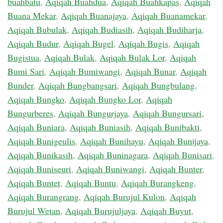
buahbatu
,
Aqiqah Buahdua
,
Aqiqah Buahkapas
,
Aqiqah
Buana Mekar
,
Aqiqah Buanajaya
,
Aqiqah Buanamekar
,
Aqiqah Bubulak
,
Aqiqah Budiasih
,
Aqiqah Budiharja
,
Aqiqah Budur
,
Aqiqah Bugel
,
Aqiqah Bugis
,
Aqiqah
Bugistua
,
Aqiqah Bulak
,
Aqiqah Bulak Lor
,
Aqiqah
Bumi Sari
,
Aqiqah Bumiwangi
,
Aqiqah Bunar
,
Aqiqah
Bunder
,
Aqiqah Bungbangsari
,
Aqiqah Bungbulang
,
Aqiqah Bungko
,
Aqiqah Bungko Lor
,
Aqiqah
Bungurberes
,
Aqiqah Bungurjaya
,
Aqiqah Bungursari
,
Aqiqah Buniara
,
Aqiqah Buniasih
,
Aqiqah Bunibakti
,
Aqiqah Bunigeulis
,
Aqiqah Bunihayu
,
Aqiqah Bunijaya
,
Aqiqah Bunikasih
,
Aqiqah Buninagara
,
Aqiqah Bunisari
,
Aqiqah Buniseuri
,
Aqiqah Buniwangi
,
Aqiqah Bunter
,
Aqiqah Buntet
,
Aqiqah Buntu
,
Aqiqah Burangkeng
,
Aqiqah Burangrang
,
Aqiqah Burujul Kulon
,
Aqiqah
Burujul Wetan
,
Aqiqah Burujuljaya
,
Aqiqah Buyut
,