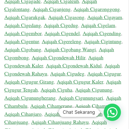
Aqiqah Cigagade
,
Aqiqah Cigaleuh
,
Aqiqah
Cigalontang
,
Aqiqah Ciganjeng
,
Aqiqah Cigaronggong
,
Aqiqah Cigarukgak
,
Aqiqah Cigasong
,
Aqiqah Cigayam
,
Aqiqah Cigedang
,
Aqiqah Cigedug
,
Aqiqah Cigelam
,
Aqiqah Cigembor
,
Aqiqah Cigendel
,
Aqiqah Cigending
,
Aqiqah Cigentur
,
Aqiqah Cigereleng
,
Aqiqah Cigintung
,
Aqiqah Cigobang
,
Aqiqah Cigobang Wangi
,
Aqiqah
Cigombong
,
Aqiqah Cigondewah Hilir
,
Aqiqah
Cigondewah Kaler
,
Aqiqah Cigondewah Kidul
,
Aqiqah
Cigondewah Rahayu
,
Aqiqah Cigudeg
,
Aqiqah Cigugur
,
Aqiqah Cigugur Girang
,
Aqiqah Cigugur Kaler
,
Aqiqah
Cigugur Tengah
,
Aqiqah Ciguha
,
Aqiqah Cigunung
,
Aqiqah Cigunungherang
,
Aqiqah Cigunungsari
,
Aqiqah
Cihambulu
,
Aqiqah Cihamerang
,
Aqiqah Cihampelas
,
Chat Sekarang
Aqiqah Cihanjaro
,
Aqiqah Cihanjawar
,
Aqiqah
Cihanjuang
,
Aqiqah Cihanjuang Rahayu
,
Aqiqah