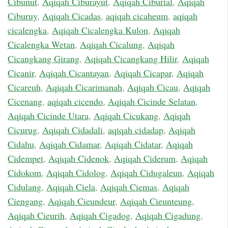
Cibunut
,
Aqiqah Ciburayut
,
Aqiqah Ciburial
,
Aqiqah
Ciburuy
,
Aqiqah Cicadas
,
aqiqah cicaheum
,
aqiqah
cicalengka
,
Aqiqah Cicalengka Kulon
,
Aqiqah
Cicalengka Wetan
,
Aqiqah Cicalung
,
Aqiqah
Cicangkang Girang
,
Aqiqah Cicangkang Hilir
,
Aqiqah
Cicanir
,
Aqiqah Cicantayan
,
Aqiqah Cicapar
,
Aqiqah
Cicareuh
,
Aqiqah Cicarimanah
,
Aqiqah Cicau
,
Aqiqah
Cicenang
,
aqiqah cicendo
,
Aqiqah Cicinde Selatan
,
Aqiqah Cicinde Utara
,
Aqiqah Cicukang
,
Aqiqah
Cicurug
,
Aqiqah Cidadali
,
aqiqah cidadap
,
Aqiqah
Cidahu
,
Aqiqah Cidamar
,
Aqiqah Cidatar
,
Aqiqah
Cidempet
,
Aqiqah Cidenok
,
Aqiqah Ciderum
,
Aqiqah
Cidokom
,
Aqiqah Cidolog
,
Aqiqah Cidugaleun
,
Aqiqah
Cidulang
,
Aqiqah Ciela
,
Aqiqah Ciemas
,
Aqiqah
Ciengang
,
Aqiqah Cieundeur
,
Aqiqah Cieunteung
,
Aqiqah Cieurih
,
Aqiqah Cigadog
,
Aqiqah Cigadung
,