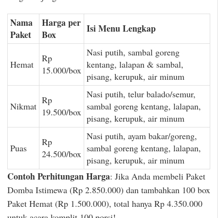
Nama
Harga per
Isi Menu Lengkap
Paket
Box
Nasi putih, sambal goreng
Rp
Hemat
kentang, lalapan & sambal,
15.000/box
pisang, kerupuk, air minum
Nasi putih, telur balado/semur,
Rp
Nikmat
sambal goreng kentang, lalapan,
19.500/box
pisang, kerupuk, air minum
Nasi putih, ayam bakar/goreng,
Rp
Puas
sambal goreng kentang, lalapan,
24.500/box
pisang, kerupuk, air minum
Contoh Perhitungan Harga
: Jika Anda membeli Paket
Domba Istimewa (Rp 2.850.000) dan tambahkan 100 box
Paket Hemat (Rp 1.500.000), total hanya Rp 4.350.000
untuk acara komplit 100 porsi!