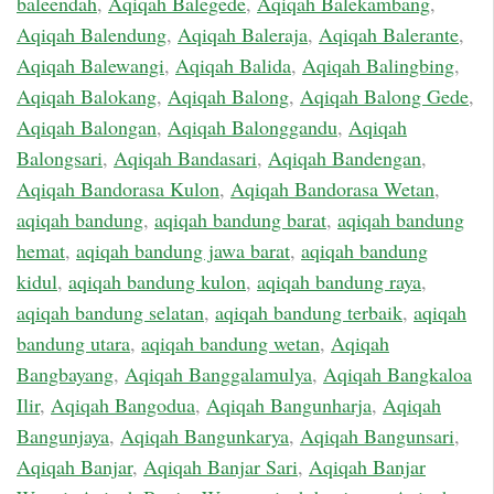
baleendah
,
Aqiqah Balegede
,
Aqiqah Balekambang
,
Aqiqah Balendung
,
Aqiqah Baleraja
,
Aqiqah Balerante
,
Aqiqah Balewangi
,
Aqiqah Balida
,
Aqiqah Balingbing
,
Aqiqah Balokang
,
Aqiqah Balong
,
Aqiqah Balong Gede
,
Aqiqah Balongan
,
Aqiqah Balonggandu
,
Aqiqah
Balongsari
,
Aqiqah Bandasari
,
Aqiqah Bandengan
,
Aqiqah Bandorasa Kulon
,
Aqiqah Bandorasa Wetan
,
aqiqah bandung
,
aqiqah bandung barat
,
aqiqah bandung
hemat
,
aqiqah bandung jawa barat
,
aqiqah bandung
kidul
,
aqiqah bandung kulon
,
aqiqah bandung raya
,
aqiqah bandung selatan
,
aqiqah bandung terbaik
,
aqiqah
bandung utara
,
aqiqah bandung wetan
,
Aqiqah
Bangbayang
,
Aqiqah Banggalamulya
,
Aqiqah Bangkaloa
Ilir
,
Aqiqah Bangodua
,
Aqiqah Bangunharja
,
Aqiqah
Bangunjaya
,
Aqiqah Bangunkarya
,
Aqiqah Bangunsari
,
Aqiqah Banjar
,
Aqiqah Banjar Sari
,
Aqiqah Banjar