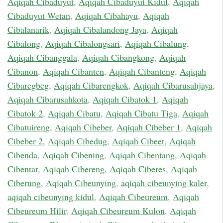
Aqiqah Cibaduyut
,
Aqiqah Cibaduyut Kidul
,
Aqiqah
Cibaduyut Wetan
,
Aqiqah Cibahayu
,
Aqiqah
Cibalanarik
,
Aqiqah Cibalandong Jaya
,
Aqiqah
Cibalong
,
Aqiqah Cibalongsari
,
Aqiqah Cibalung
,
Aqiqah Cibanggala
,
Aqiqah Cibangkong
,
Aqiqah
Cibanon
,
Aqiqah Cibanten
,
Aqiqah Cibanteng
,
Aqiqah
Cibaregbeg
,
Aqiqah Cibarengkok
,
Aqiqah Cibarusahjaya
,
Aqiqah Cibarusahkota
,
Aqiqah Cibatok 1
,
Aqiqah
Cibatok 2
,
Aqiqah Cibatu
,
Aqiqah Cibatu Tiga
,
Aqiqah
Cibatuireng
,
Aqiqah Cibeber
,
Aqiqah Cibeber 1
,
Aqiqah
Cibeber 2
,
Aqiqah Cibedug
,
Aqiqah Cibeet
,
Aqiqah
Cibenda
,
Aqiqah Cibening
,
Aqiqah Cibentang
,
Aqiqah
Cibentar
,
Aqiqah Cibereng
,
Aqiqah Ciberes
,
Aqiqah
Ciberung
,
Aqiqah Cibeunying
,
aqiqah cibeunying kaler
,
aqiqah cibeunying kidul
,
Aqiqah Cibeureum
,
Aqiqah
Cibeureum Hilir
,
Aqiqah Cibeureum Kulon
,
Aqiqah