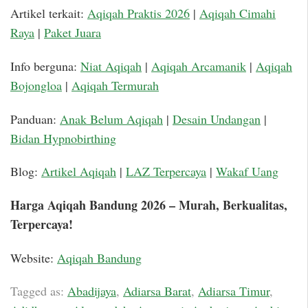
Artikel terkait:
Aqiqah Praktis 2026
|
Aqiqah Cimahi
Raya
|
Paket Juara
Info berguna:
Niat Aqiqah
|
Aqiqah Arcamanik
|
Aqiqah
Bojongloa
|
Aqiqah Termurah
Panduan:
Anak Belum Aqiqah
|
Desain Undangan
|
Bidan Hypnobirthing
Blog:
Artikel Aqiqah
|
LAZ Terpercaya
|
Wakaf Uang
Harga Aqiqah Bandung 2026 – Murah, Berkualitas,
Terpercaya!
Website:
Aqiqah Bandung
Tagged as:
Abadijaya
,
Adiarsa Barat
,
Adiarsa Timur
,