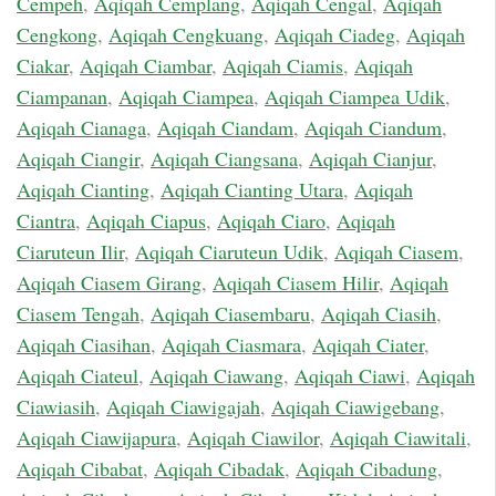
Cempeh
,
Aqiqah Cemplang
,
Aqiqah Cengal
,
Aqiqah
Cengkong
,
Aqiqah Cengkuang
,
Aqiqah Ciadeg
,
Aqiqah
Ciakar
,
Aqiqah Ciambar
,
Aqiqah Ciamis
,
Aqiqah
Ciampanan
,
Aqiqah Ciampea
,
Aqiqah Ciampea Udik
,
Aqiqah Cianaga
,
Aqiqah Ciandam
,
Aqiqah Ciandum
,
Aqiqah Ciangir
,
Aqiqah Ciangsana
,
Aqiqah Cianjur
,
Aqiqah Cianting
,
Aqiqah Cianting Utara
,
Aqiqah
Ciantra
,
Aqiqah Ciapus
,
Aqiqah Ciaro
,
Aqiqah
Ciaruteun Ilir
,
Aqiqah Ciaruteun Udik
,
Aqiqah Ciasem
,
Aqiqah Ciasem Girang
,
Aqiqah Ciasem Hilir
,
Aqiqah
Ciasem Tengah
,
Aqiqah Ciasembaru
,
Aqiqah Ciasih
,
Aqiqah Ciasihan
,
Aqiqah Ciasmara
,
Aqiqah Ciater
,
Aqiqah Ciateul
,
Aqiqah Ciawang
,
Aqiqah Ciawi
,
Aqiqah
Ciawiasih
,
Aqiqah Ciawigajah
,
Aqiqah Ciawigebang
,
Aqiqah Ciawijapura
,
Aqiqah Ciawilor
,
Aqiqah Ciawitali
,
Aqiqah Cibabat
,
Aqiqah Cibadak
,
Aqiqah Cibadung
,