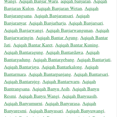
Wangi
,
Aqiqah Banjar Waru
,
aqiqah banjaran
,
Aqiqah
Banjaran Kulon
,
Aqiqah Banjaran Wetan
,
Aqiqah
Banjarangsana
,
Aqiqah Banjaransari
,
Aqiqah
Banjaranyar
,
Aqiqah Banjarharja
,
Aqiqah Banjarsari
,
Aqiqah Banjarwangi
,
Aqiqah Banjarwangunan
,
Aqiqah
Banjarwaringin
,
Aqiqah Bantar Agung
,
Aqiqah Bantar
Jati
,
Aqiqah Bantar Karet
,
Aqiqah Bantar Kuning
,
Aqiqah Bantaragung
,
Aqiqah Bantardawa
,
Aqiqah
Bantargadung
,
Aqiqah Bantargebang
,
Aqiqah Bantarjati
,
Aqiqah Bantarjaya
,
Aqiqah Bantarkalong
,
Aqiqah
Bantarmara
,
Aqiqah Bantarpanjang
,
Aqiqah Bantarsari
,
Aqiqah Bantarujeg
,
Aqiqah Bantarwaru
,
Aqiqah
Bantrangsana
,
Aqiqah Banyu Asih
,
Aqiqah Banyu
Resmi
,
Aqiqah Banyu Wangi
,
Aqiqah Banyuasih
,
Aqiqah Banyumurni
,
Aqiqah Banyurasa
,
Aqiqah
Banyuresmi
,
Aqiqah Banyusari
,
Aqiqah Banyuwangi
,