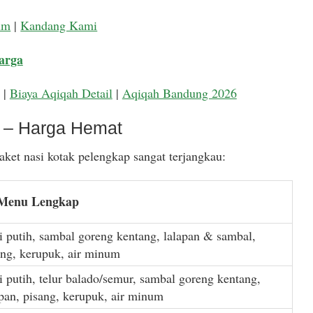
um
|
Kandang Kami
arga
|
Biaya Aqiqah Detail
|
Aqiqah Bandung 2026
k – Harga Hemat
ket nasi kotak pelengkap sangat terjangkau:
 Menu Lengkap
i putih, sambal goreng kentang, lalapan & sambal,
ang, kerupuk, air minum
i putih, telur balado/semur, sambal goreng kentang,
apan, pisang, kerupuk, air minum