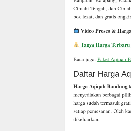
Banjaran, Katapang, Padal
Cimahi Tengah, dan Cimahi
box lezat, dan gratis ongkir
Video Proses & Harg
Tanya Harga Terbaru
Baca juga:
Paket Aqiqah 
Daftar Harga A
Harga Aqiqah Bandung
k
menyediakan berbagai pili
harga sudah termasuk grat
setiap pemesanan. Oleh ka
dikeluarkan.