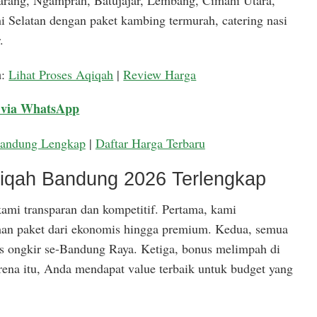
arang, Ngamprah, Batujajar, Lembang, Cimahi Utara,
 Selatan dengan paket kambing termurah, catering nasi
.
a
:
Lihat Proses Aqiqah
|
Review Harga
 via WhatsApp
Bandung Lengkap
|
Daftar Harga Terbaru
qiqah Bandung 2026 Terlengkap
ami transparan dan kompetitif. Pertama, kami
han paket dari ekonomis hingga premium. Kedua, semua
is ongkir se-Bandung Raya. Ketiga, bonus melimpah di
rena itu, Anda mendapat value terbaik untuk budget yang