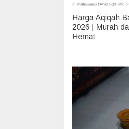
by
Muhammad Dwiki Septianto
o
Harga Aqiqah B
2026 | Murah d
Hemat