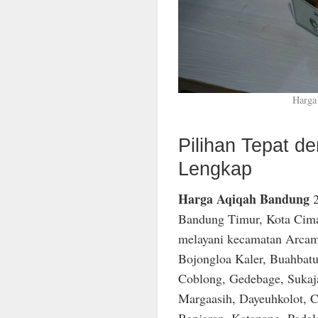
Harga
Pilihan Tepat 
Lengkap
Harga Aqiqah Bandung
2
Bandung Timur, Kota Cima
melayani kecamatan Arcam
Bojongloa Kaler, Buahbatu
Coblong, Gedebage, Sukaja
Margaasih, Dayeuhkolot, C