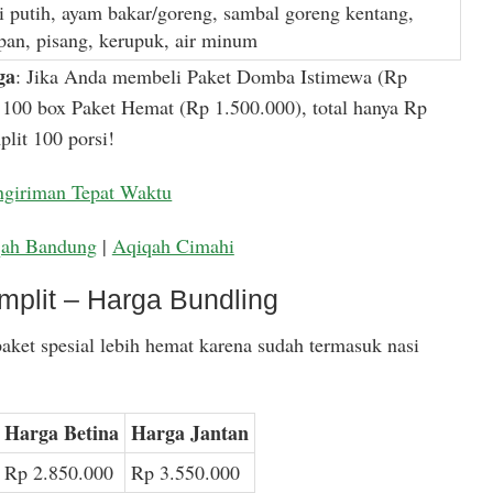
i putih, ayam bakar/goreng, sambal goreng kentang,
apan, pisang, kerupuk, air minum
ga
: Jika Anda membeli Paket Domba Istimewa (Rp
100 box Paket Hemat (Rp 1.500.000), total hanya Rp
lit 100 porsi!
ngiriman Tepat Waktu
qah Bandung
|
Aqiqah Cimahi
mplit – Harga Bundling
aket spesial lebih hemat karena sudah termasuk nasi
Harga Betina
Harga Jantan
Rp 2.850.000
Rp 3.550.000