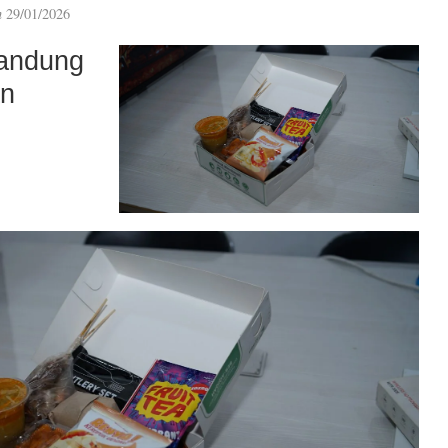
n
29/01/2026
andung
an