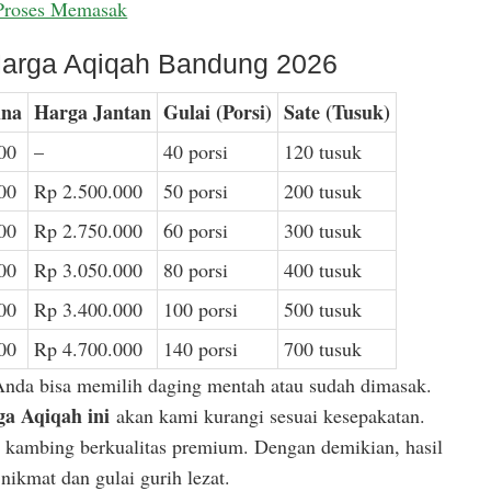
Proses Memasak
arga Aqiqah Bandung 2026
ina
Harga Jantan
Gulai (Porsi)
Sate (Tusuk)
00
–
40 porsi
120 tusuk
00
Rp 2.500.000
50 porsi
200 tusuk
00
Rp 2.750.000
60 porsi
300 tusuk
00
Rp 3.050.000
80 porsi
400 tusuk
00
Rp 3.400.000
100 porsi
500 tusuk
00
Rp 4.700.000
140 porsi
700 tusuk
Anda bisa memilih daging mentah atau sudah dimasak.
a Aqiqah ini
akan kami kurangi sesuai kesepakatan.
or kambing berkualitas premium. Dengan demikian, hasil
ikmat dan gulai gurih lezat.