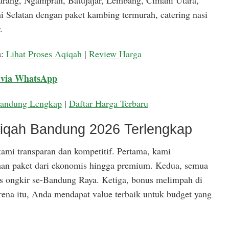
arang, Ngamprah, Batujajar, Lembang, Cimahi Utara,
 Selatan dengan paket kambing termurah, catering nasi
.
a
:
Lihat Proses Aqiqah
|
Review Harga
 via WhatsApp
Bandung Lengkap
|
Daftar Harga Terbaru
qiqah Bandung 2026 Terlengkap
ami transparan dan kompetitif. Pertama, kami
han paket dari ekonomis hingga premium. Kedua, semua
is ongkir se-Bandung Raya. Ketiga, bonus melimpah di
rena itu, Anda mendapat value terbaik untuk budget yang