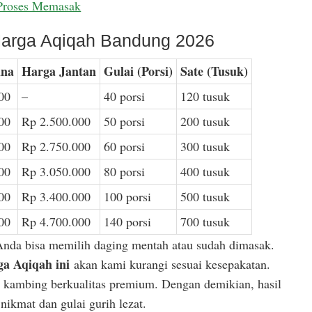
Proses Memasak
arga Aqiqah Bandung 2026
ina
Harga Jantan
Gulai (Porsi)
Sate (Tusuk)
00
–
40 porsi
120 tusuk
00
Rp 2.500.000
50 porsi
200 tusuk
00
Rp 2.750.000
60 porsi
300 tusuk
00
Rp 3.050.000
80 porsi
400 tusuk
00
Rp 3.400.000
100 porsi
500 tusuk
00
Rp 4.700.000
140 porsi
700 tusuk
Anda bisa memilih daging mentah atau sudah dimasak.
a Aqiqah ini
akan kami kurangi sesuai kesepakatan.
or kambing berkualitas premium. Dengan demikian, hasil
ikmat dan gulai gurih lezat.