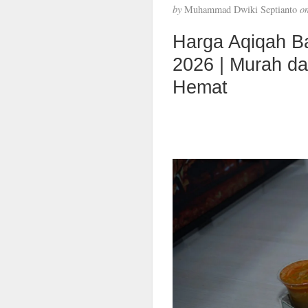
by
Muhammad Dwiki Septianto
o
Harga Aqiqah B
2026 | Murah d
Hemat