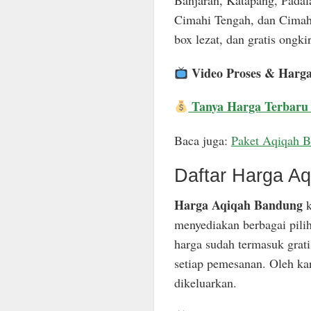
Banjaran, Katapang, Padal
Cimahi Tengah, dan Cimahi
box lezat, dan gratis ongkir
Video Proses & Harg
Tanya Harga Terbaru
Baca juga:
Paket Aqiqah 
Daftar Harga A
Harga Aqiqah Bandung
k
menyediakan berbagai pili
harga sudah termasuk grat
setiap pemesanan. Oleh ka
dikeluarkan.