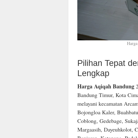
Harga
Pilihan Tepat 
Lengkap
Harga Aqiqah Bandung
2
Bandung Timur, Kota Cima
melayani kecamatan Arcam
Bojongloa Kaler, Buahbatu
Coblong, Gedebage, Sukaja
Margaasih, Dayeuhkolot, C