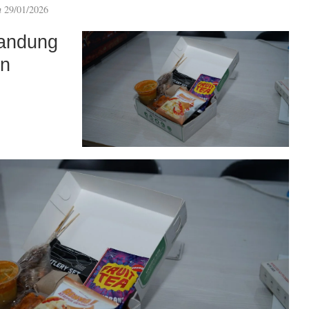
n
29/01/2026
andung
an