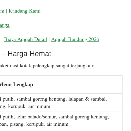
um
|
Kandang Kami
arga
|
Biaya Aqiqah Detail
|
Aqiqah Bandung 2026
k – Harga Hemat
ket nasi kotak pelengkap sangat terjangkau:
 Menu Lengkap
i putih, sambal goreng kentang, lalapan & sambal,
ang, kerupuk, air minum
i putih, telur balado/semur, sambal goreng kentang,
apan, pisang, kerupuk, air minum