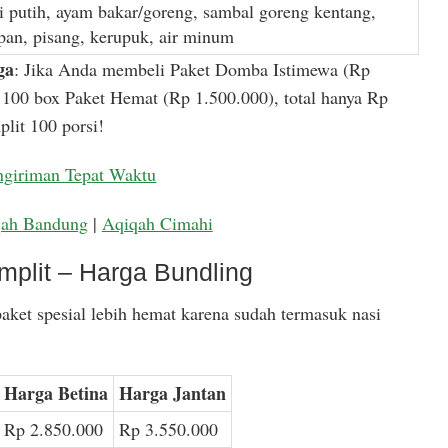
i putih, ayam bakar/goreng, sambal goreng kentang,
apan, pisang, kerupuk, air minum
ga
: Jika Anda membeli Paket Domba Istimewa (Rp
100 box Paket Hemat (Rp 1.500.000), total hanya Rp
lit 100 porsi!
ngiriman Tepat Waktu
qah Bandung
|
Aqiqah Cimahi
mplit – Harga Bundling
aket spesial lebih hemat karena sudah termasuk nasi
Harga Betina
Harga Jantan
Rp 2.850.000
Rp 3.550.000