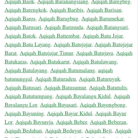
Aqiqah Baok
,
Aqiqah Baranangsiang
,
Aqiqah Baregbeg
,
Aqiqah Barengkok
,
Aqiqah Baribis
,
Aqiqah Barisan
,
Aqiqah Baros
,
Aqiqah Barugbug
,
Aqiqah Barumekar
,
Aqiqah Barusari
,
Aqiqah Barusuda
,
Aqiqah Batangsari
,
Aqiqah Batok
,
Aqiqah Battembat
,
Aqiqah Batu Jajar
,
Aqiqah Batu Layang
,
Aqiqah Batujajar
,
Aqiqah Batujajar
Barat
,
Aqiqah Batujajar Timur
,
Aqiqah Batujaya
,
Aqiqah
Batukaras
,
Aqiqah Batukarut
,
Aqiqah Batulawang
,
Aqiqah Batulayang
,
Aqiqah Batumalang
,
aqiqah
batununggal
,
Aqiqah Baturaden
,
Aqiqah Baturuyuk
,
Aqiqah Batusari
,
Aqiqah Batusumur
,
Aqiqah Batutulis
,
Aqiqah Batutumpang
,
Aqiqah Bayalangu Kidul
,
Aqiqah
Bayalangu Lor
,
Aqiqah Bayasari
,
Aqiqah Bayongbong
,
Aqiqah Bayuning
,
Aqiqah Bayur Kidul
,
Aqiqah Bayur
Lor
,
Aqiqah Bayureja
,
Aqiqah Beber
,
Aqiqah Beberan
,
Aqiqah Bedahan
,
Aqiqah Beduyut
,
Aqiqah Beji
,
Aqiqah