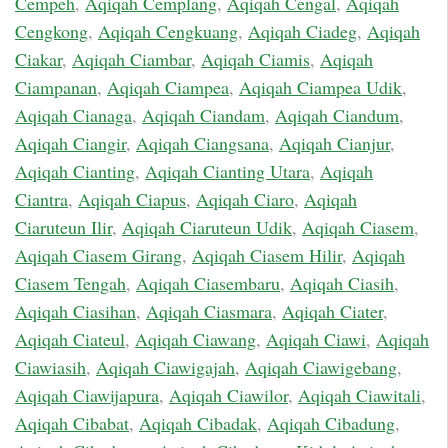
Cempeh
,
Aqiqah Cemplang
,
Aqiqah Cengal
,
Aqiqah
Cengkong
,
Aqiqah Cengkuang
,
Aqiqah Ciadeg
,
Aqiqah
Ciakar
,
Aqiqah Ciambar
,
Aqiqah Ciamis
,
Aqiqah
Ciampanan
,
Aqiqah Ciampea
,
Aqiqah Ciampea Udik
,
Aqiqah Cianaga
,
Aqiqah Ciandam
,
Aqiqah Ciandum
,
Aqiqah Ciangir
,
Aqiqah Ciangsana
,
Aqiqah Cianjur
,
Aqiqah Cianting
,
Aqiqah Cianting Utara
,
Aqiqah
Ciantra
,
Aqiqah Ciapus
,
Aqiqah Ciaro
,
Aqiqah
Ciaruteun Ilir
,
Aqiqah Ciaruteun Udik
,
Aqiqah Ciasem
,
Aqiqah Ciasem Girang
,
Aqiqah Ciasem Hilir
,
Aqiqah
Ciasem Tengah
,
Aqiqah Ciasembaru
,
Aqiqah Ciasih
,
Aqiqah Ciasihan
,
Aqiqah Ciasmara
,
Aqiqah Ciater
,
Aqiqah Ciateul
,
Aqiqah Ciawang
,
Aqiqah Ciawi
,
Aqiqah
Ciawiasih
,
Aqiqah Ciawigajah
,
Aqiqah Ciawigebang
,
Aqiqah Ciawijapura
,
Aqiqah Ciawilor
,
Aqiqah Ciawitali
,
Aqiqah Cibabat
,
Aqiqah Cibadak
,
Aqiqah Cibadung
,