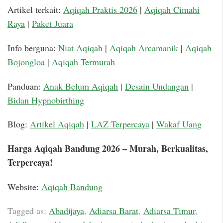
Artikel terkait:
Aqiqah Praktis 2026
|
Aqiqah Cimahi
Raya
|
Paket Juara
Info berguna:
Niat Aqiqah
|
Aqiqah Arcamanik
|
Aqiqah
Bojongloa
|
Aqiqah Termurah
Panduan:
Anak Belum Aqiqah
|
Desain Undangan
|
Bidan Hypnobirthing
Blog:
Artikel Aqiqah
|
LAZ Terpercaya
|
Wakaf Uang
Harga Aqiqah Bandung 2026 – Murah, Berkualitas,
Terpercaya!
Website:
Aqiqah Bandung
Tagged as:
Abadijaya
,
Adiarsa Barat
,
Adiarsa Timur
,