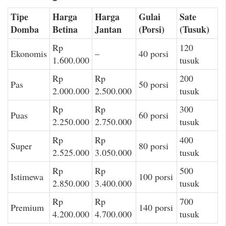
Tipe
Harga
Harga
Gulai
Sate
Domba
Betina
Jantan
(Porsi)
(Tusuk)
Rp
120
Ekonomis
–
40 porsi
1.600.000
tusuk
Rp
Rp
200
Pas
50 porsi
2.000.000
2.500.000
tusuk
Rp
Rp
300
Puas
60 porsi
2.250.000
2.750.000
tusuk
Rp
Rp
400
Super
80 porsi
2.525.000
3.050.000
tusuk
Rp
Rp
500
Istimewa
100 porsi
2.850.000
3.400.000
tusuk
Rp
Rp
700
Premium
140 porsi
4.200.000
4.700.000
tusuk