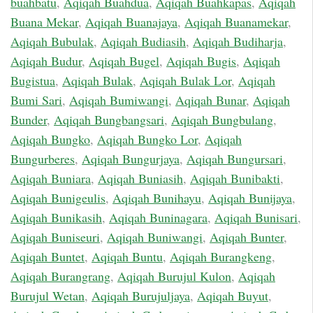
buahbatu
,
Aqiqah Buahdua
,
Aqiqah Buahkapas
,
Aqiqah
Buana Mekar
,
Aqiqah Buanajaya
,
Aqiqah Buanamekar
,
Aqiqah Bubulak
,
Aqiqah Budiasih
,
Aqiqah Budiharja
,
Aqiqah Budur
,
Aqiqah Bugel
,
Aqiqah Bugis
,
Aqiqah
Bugistua
,
Aqiqah Bulak
,
Aqiqah Bulak Lor
,
Aqiqah
Bumi Sari
,
Aqiqah Bumiwangi
,
Aqiqah Bunar
,
Aqiqah
Bunder
,
Aqiqah Bungbangsari
,
Aqiqah Bungbulang
,
Aqiqah Bungko
,
Aqiqah Bungko Lor
,
Aqiqah
Bungurberes
,
Aqiqah Bungurjaya
,
Aqiqah Bungursari
,
Aqiqah Buniara
,
Aqiqah Buniasih
,
Aqiqah Bunibakti
,
Aqiqah Bunigeulis
,
Aqiqah Bunihayu
,
Aqiqah Bunijaya
,
Aqiqah Bunikasih
,
Aqiqah Buninagara
,
Aqiqah Bunisari
,
Aqiqah Buniseuri
,
Aqiqah Buniwangi
,
Aqiqah Bunter
,
Aqiqah Buntet
,
Aqiqah Buntu
,
Aqiqah Burangkeng
,
Aqiqah Burangrang
,
Aqiqah Burujul Kulon
,
Aqiqah
Burujul Wetan
,
Aqiqah Burujuljaya
,
Aqiqah Buyut
,