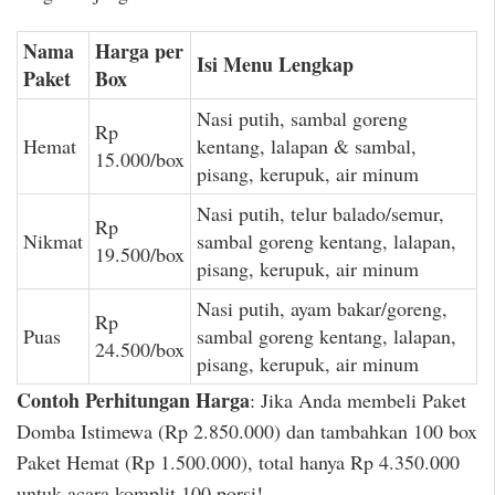
Nama
Harga per
Isi Menu Lengkap
Paket
Box
Nasi putih, sambal goreng
Rp
Hemat
kentang, lalapan & sambal,
15.000/box
pisang, kerupuk, air minum
Nasi putih, telur balado/semur,
Rp
Nikmat
sambal goreng kentang, lalapan,
19.500/box
pisang, kerupuk, air minum
Nasi putih, ayam bakar/goreng,
Rp
Puas
sambal goreng kentang, lalapan,
24.500/box
pisang, kerupuk, air minum
Contoh Perhitungan Harga
: Jika Anda membeli Paket
Domba Istimewa (Rp 2.850.000) dan tambahkan 100 box
Paket Hemat (Rp 1.500.000), total hanya Rp 4.350.000
untuk acara komplit 100 porsi!