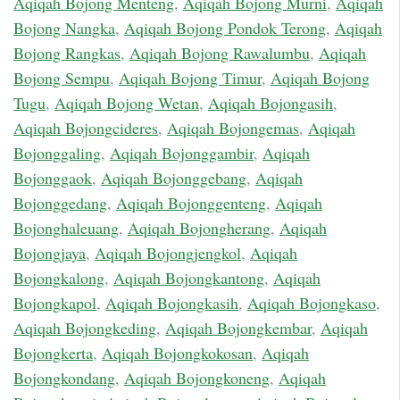
Aqiqah Bojong Menteng
,
Aqiqah Bojong Murni
,
Aqiqah
Bojong Nangka
,
Aqiqah Bojong Pondok Terong
,
Aqiqah
Bojong Rangkas
,
Aqiqah Bojong Rawalumbu
,
Aqiqah
Bojong Sempu
,
Aqiqah Bojong Timur
,
Aqiqah Bojong
Tugu
,
Aqiqah Bojong Wetan
,
Aqiqah Bojongasih
,
Aqiqah Bojongcideres
,
Aqiqah Bojongemas
,
Aqiqah
Bojonggaling
,
Aqiqah Bojonggambir
,
Aqiqah
Bojonggaok
,
Aqiqah Bojonggebang
,
Aqiqah
Bojonggedang
,
Aqiqah Bojonggenteng
,
Aqiqah
Bojonghaleuang
,
Aqiqah Bojongherang
,
Aqiqah
Bojongjaya
,
Aqiqah Bojongjengkol
,
Aqiqah
Bojongkalong
,
Aqiqah Bojongkantong
,
Aqiqah
Bojongkapol
,
Aqiqah Bojongkasih
,
Aqiqah Bojongkaso
,
Aqiqah Bojongkeding
,
Aqiqah Bojongkembar
,
Aqiqah
Bojongkerta
,
Aqiqah Bojongkokosan
,
Aqiqah
Bojongkondang
,
Aqiqah Bojongkoneng
,
Aqiqah