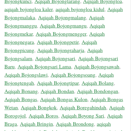
Bojongkunci
,
Aqiqah Bojonglarang
,
Aqiqah Bojongloa
,
aqiqah bojongloa kaler
,
aqiqah bojongloa kidul
,
Aqiqah
Bojongmalaka
,
Aqiqah Bojongmalang
,
Aqiqah
Bojongmanggu
,
Aqiqah Bojongmangu
,
Aqiqah
Bojongmekar
,
Aqiqah Bojongmengger
,
Aqiqah
Bojongnegara
,
Aqiqah Bojongpetir
,
Aqiqah
Bojongpicung
,
Aqiqah Bojongraharja
,
Aqiqah
Bojongsalam
,
Aqiqah Bojongsari
,
Aqiqah Bojongsari
Baru
,
Aqiqah Bojongsari Lama
,
Aqiqah Bojongsawah
,
Aqiqah Bojongslawi
,
Aqiqah Bojongsoang
,
Aqiqah
Bojongtengah
,
Aqiqah Bojongtipar
,
Aqiqah Bolang
,
Aqiqah Bonang
,
Aqiqah Bondan
,
Aqiqah Bondongan
,
Aqiqah Bongas
,
Aqiqah Bongas Kulon
,
Aqiqah Bongas
Wetan
,
Aqiqah Bongkok
,
Aqiqah Boregahindah
,
Aqiqah
Borogojol
,
Aqiqah Boros
,
Aqiqah Boyong Sari
,
Aqiqah
Braga
,
Aqiqah Bringin
,
Aqiqah Brondong
,
aqiqah