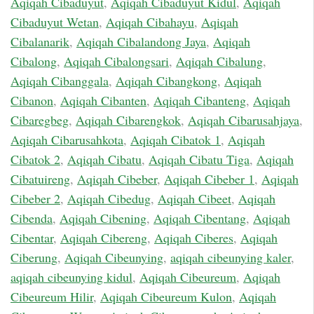
Aqiqah Cibaduyut
,
Aqiqah Cibaduyut Kidul
,
Aqiqah
Cibaduyut Wetan
,
Aqiqah Cibahayu
,
Aqiqah
Cibalanarik
,
Aqiqah Cibalandong Jaya
,
Aqiqah
Cibalong
,
Aqiqah Cibalongsari
,
Aqiqah Cibalung
,
Aqiqah Cibanggala
,
Aqiqah Cibangkong
,
Aqiqah
Cibanon
,
Aqiqah Cibanten
,
Aqiqah Cibanteng
,
Aqiqah
Cibaregbeg
,
Aqiqah Cibarengkok
,
Aqiqah Cibarusahjaya
,
Aqiqah Cibarusahkota
,
Aqiqah Cibatok 1
,
Aqiqah
Cibatok 2
,
Aqiqah Cibatu
,
Aqiqah Cibatu Tiga
,
Aqiqah
Cibatuireng
,
Aqiqah Cibeber
,
Aqiqah Cibeber 1
,
Aqiqah
Cibeber 2
,
Aqiqah Cibedug
,
Aqiqah Cibeet
,
Aqiqah
Cibenda
,
Aqiqah Cibening
,
Aqiqah Cibentang
,
Aqiqah
Cibentar
,
Aqiqah Cibereng
,
Aqiqah Ciberes
,
Aqiqah
Ciberung
,
Aqiqah Cibeunying
,
aqiqah cibeunying kaler
,
aqiqah cibeunying kidul
,
Aqiqah Cibeureum
,
Aqiqah
Cibeureum Hilir
,
Aqiqah Cibeureum Kulon
,
Aqiqah