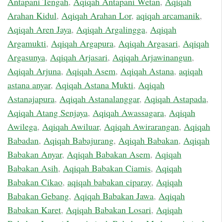
Antapani Tengah
,
Aqiqah Antapani Wetan
,
Aqiqah
Arahan Kidul
,
Aqiqah Arahan Lor
,
aqiqah arcamanik
,
Aqiqah Aren Jaya
,
Aqiqah Argalingga
,
Aqiqah
Argamukti
,
Aqiqah Argapura
,
Aqiqah Argasari
,
Aqiqah
Argasunya
,
Aqiqah Arjasari
,
Aqiqah Arjawinangun
,
Aqiqah Arjuna
,
Aqiqah Asem
,
Aqiqah Astana
,
aqiqah
astana anyar
,
Aqiqah Astana Mukti
,
Aqiqah
Astanajapura
,
Aqiqah Astanalanggar
,
Aqiqah Astapada
,
Aqiqah Atang Senjaya
,
Aqiqah Awassagara
,
Aqiqah
Awilega
,
Aqiqah Awiluar
,
Aqiqah Awirarangan
,
Aqiqah
Babadan
,
Aqiqah Babajurang
,
Aqiqah Babakan
,
Aqiqah
Babakan Anyar
,
Aqiqah Babakan Asem
,
Aqiqah
Babakan Asih
,
Aqiqah Babakan Ciamis
,
Aqiqah
Babakan Cikao
,
aqiqah babakan ciparay
,
Aqiqah
Babakan Gebang
,
Aqiqah Babakan Jawa
,
Aqiqah
Babakan Karet
,
Aqiqah Babakan Losari
,
Aqiqah