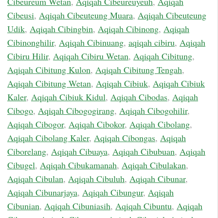
Cibeureum Wetan
,
Aqiqah Cibeureuyeuh
,
Aqiqah
Cibeusi
,
Aqiqah Cibeuteung Muara
,
Aqiqah Cibeuteung
Udik
,
Aqiqah Cibingbin
,
Aqiqah Cibinong
,
Aqiqah
Cibinonghilir
,
Aqiqah Cibinuang
,
aqiqah cibiru
,
Aqiqah
Cibiru Hilir
,
Aqiqah Cibiru Wetan
,
Aqiqah Cibitung
,
Aqiqah Cibitung Kulon
,
Aqiqah Cibitung Tengah
,
Aqiqah Cibitung Wetan
,
Aqiqah Cibiuk
,
Aqiqah Cibiuk
Kaler
,
Aqiqah Cibiuk Kidul
,
Aqiqah Cibodas
,
Aqiqah
Cibogo
,
Aqiqah Cibogogirang
,
Aqiqah Cibogohilir
,
Aqiqah Cibogor
,
Aqiqah Cibokor
,
Aqiqah Cibolang
,
Aqiqah Cibolang Kaler
,
Aqiqah Cibongas
,
Aqiqah
Ciborelang
,
Aqiqah Cibuaya
,
Aqiqah Cibubuan
,
Aqiqah
Cibugel
,
Aqiqah Cibukamanah
,
Aqiqah Cibulakan
,
Aqiqah Cibulan
,
Aqiqah Cibuluh
,
Aqiqah Cibunar
,
Aqiqah Cibunarjaya
,
Aqiqah Cibungur
,
Aqiqah
Cibunian
,
Aqiqah Cibuniasih
,
Aqiqah Cibuntu
,
Aqiqah