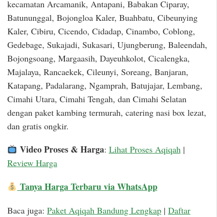
kecamatan Arcamanik, Antapani, Babakan Ciparay,
Batununggal, Bojongloa Kaler, Buahbatu, Cibeunying
Kaler, Cibiru, Cicendo, Cidadap, Cinambo, Coblong,
Gedebage, Sukajadi, Sukasari, Ujungberung, Baleendah,
Bojongsoang, Margaasih, Dayeuhkolot, Cicalengka,
Majalaya, Rancaekek, Cileunyi, Soreang, Banjaran,
Katapang, Padalarang, Ngamprah, Batujajar, Lembang,
Cimahi Utara, Cimahi Tengah, dan Cimahi Selatan
dengan paket kambing termurah, catering nasi box lezat,
dan gratis ongkir.
Video Proses & Harga
:
Lihat Proses Aqiqah
|
Review Harga
Tanya Harga Terbaru via WhatsApp
Baca juga:
Paket Aqiqah Bandung Lengkap
|
Daftar