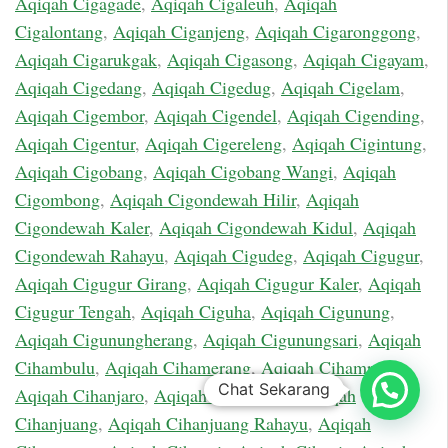
Aqiqah Cigagade
,
Aqiqah Cigaleuh
,
Aqiqah
Cigalontang
,
Aqiqah Ciganjeng
,
Aqiqah Cigaronggong
,
Aqiqah Cigarukgak
,
Aqiqah Cigasong
,
Aqiqah Cigayam
,
Aqiqah Cigedang
,
Aqiqah Cigedug
,
Aqiqah Cigelam
,
Aqiqah Cigembor
,
Aqiqah Cigendel
,
Aqiqah Cigending
,
Aqiqah Cigentur
,
Aqiqah Cigereleng
,
Aqiqah Cigintung
,
Aqiqah Cigobang
,
Aqiqah Cigobang Wangi
,
Aqiqah
Cigombong
,
Aqiqah Cigondewah Hilir
,
Aqiqah
Cigondewah Kaler
,
Aqiqah Cigondewah Kidul
,
Aqiqah
Cigondewah Rahayu
,
Aqiqah Cigudeg
,
Aqiqah Cigugur
,
Aqiqah Cigugur Girang
,
Aqiqah Cigugur Kaler
,
Aqiqah
Cigugur Tengah
,
Aqiqah Ciguha
,
Aqiqah Cigunung
,
Aqiqah Cigunungherang
,
Aqiqah Cigunungsari
,
Aqiqah
Cihambulu
,
Aqiqah Cihamerang
,
Aqiqah Cihampelas
,
Chat Sekarang
Aqiqah Cihanjaro
,
Aqiqah Cihanjawar
,
Aqiqah
Cihanjuang
,
Aqiqah Cihanjuang Rahayu
,
Aqiqah