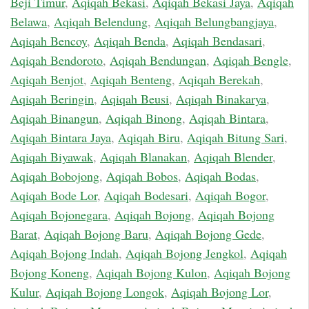
Beji Timur
,
Aqiqah Bekasi
,
Aqiqah Bekasi Jaya
,
Aqiqah
Belawa
,
Aqiqah Belendung
,
Aqiqah Belungbangjaya
,
Aqiqah Bencoy
,
Aqiqah Benda
,
Aqiqah Bendasari
,
Aqiqah Bendoroto
,
Aqiqah Bendungan
,
Aqiqah Bengle
,
Aqiqah Benjot
,
Aqiqah Benteng
,
Aqiqah Berekah
,
Aqiqah Beringin
,
Aqiqah Beusi
,
Aqiqah Binakarya
,
Aqiqah Binangun
,
Aqiqah Binong
,
Aqiqah Bintara
,
Aqiqah Bintara Jaya
,
Aqiqah Biru
,
Aqiqah Bitung Sari
,
Aqiqah Biyawak
,
Aqiqah Blanakan
,
Aqiqah Blender
,
Aqiqah Bobojong
,
Aqiqah Bobos
,
Aqiqah Bodas
,
Aqiqah Bode Lor
,
Aqiqah Bodesari
,
Aqiqah Bogor
,
Aqiqah Bojonegara
,
Aqiqah Bojong
,
Aqiqah Bojong
Barat
,
Aqiqah Bojong Baru
,
Aqiqah Bojong Gede
,
Aqiqah Bojong Indah
,
Aqiqah Bojong Jengkol
,
Aqiqah
Bojong Koneng
,
Aqiqah Bojong Kulon
,
Aqiqah Bojong
Kulur
,
Aqiqah Bojong Longok
,
Aqiqah Bojong Lor
,