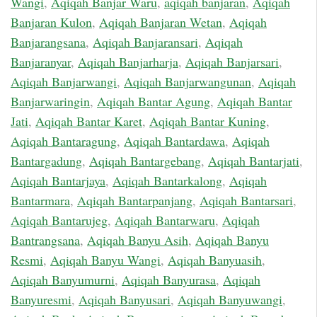
Wangi
,
Aqiqah Banjar Waru
,
aqiqah banjaran
,
Aqiqah
Banjaran Kulon
,
Aqiqah Banjaran Wetan
,
Aqiqah
Banjarangsana
,
Aqiqah Banjaransari
,
Aqiqah
Banjaranyar
,
Aqiqah Banjarharja
,
Aqiqah Banjarsari
,
Aqiqah Banjarwangi
,
Aqiqah Banjarwangunan
,
Aqiqah
Banjarwaringin
,
Aqiqah Bantar Agung
,
Aqiqah Bantar
Jati
,
Aqiqah Bantar Karet
,
Aqiqah Bantar Kuning
,
Aqiqah Bantaragung
,
Aqiqah Bantardawa
,
Aqiqah
Bantargadung
,
Aqiqah Bantargebang
,
Aqiqah Bantarjati
,
Aqiqah Bantarjaya
,
Aqiqah Bantarkalong
,
Aqiqah
Bantarmara
,
Aqiqah Bantarpanjang
,
Aqiqah Bantarsari
,
Aqiqah Bantarujeg
,
Aqiqah Bantarwaru
,
Aqiqah
Bantrangsana
,
Aqiqah Banyu Asih
,
Aqiqah Banyu
Resmi
,
Aqiqah Banyu Wangi
,
Aqiqah Banyuasih
,
Aqiqah Banyumurni
,
Aqiqah Banyurasa
,
Aqiqah
Banyuresmi
,
Aqiqah Banyusari
,
Aqiqah Banyuwangi
,