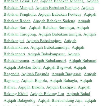
Babakan Losari Lor
,
Aqiqah Babakan Madang
,
Aqiqah
Babakan Manjeti
,
Aqiqah Babakan Panjang
,
Aqiqah
Babakan Penghulu
,
Aqiqah Babakan Peuteuy
,
Aqiqah
Babakan Raden
,
Aqiqah Babakan Sadeng
,
Aqiqah
Babakan Sari
,
Aqiqah Babakan Surabaya
,
Aqiqah
Babakan Tarogong
,
Aqiqah Babakancaringin
,
Aqiqah
Babakanjati
,
Aqiqah Babakanjaya
,
Aqiqah
Babakankareo
,
Aqiqah Babakanmulya
,
Aqiqah
Babakanpari
,
Aqiqah Babakanpasar
,
Aqiqah
Babakanreuma
,
Aqiqah Babakansari
,
Aqiqah Babatan
,
Aqiqah Babelan Kota
,
Aqiqah Bagawat
,
Aqiqah
Bagendit
,
Aqiqah Baginda
,
Aqiqah Bagjasari
,
Aqiqah
Bagoang
,
Aqiqah Bagolo
,
Aqiqah Bahagia
,
Aqiqah
Bahara
,
Aqiqah Bakom
,
Aqiqah Baktijaya
,
Aqiqah
Bakung Kidul
,
Aqiqah Bakung Lor
,
Aqiqah Balad
,
Aqiqah Balagedog
,
Aqiqah Balebandung Jaya
,
aqiqah