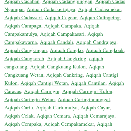
Aqiqah Cacaban
,
Aqiqah Cadangpinggan
,
Aqiqah Cadas
Ngampar
,
Aqiqah Cadaskertajaya
,
Aqiqah Cadasmekar
,
Aqiqah Cadassari
,
Aqiqah Cageur
,
Aqiqah Calingcing
,
Aqiqah Campaga
,
Aqiqah Campaka
,
Aqiqah
Campakamulya
,
Aqiqah Campakasari
,
Aqiqah
Campakawarna
,
Aqiqah Candali
,
Aqiqah Candrajaya
,
Aqiqah Cangkingan
,
Aqiqah Cangko
,
Aqiqah Cangkoak
,
Aqiqah Cangkorah
,
Aqiqah Cangkring
,
aqiqah
cangkuang
,
Aqiqah Cangkuang Kulon
,
Aqiqah
Cangkuang Wetan
,
Aqiqah Cankring
,
Aqiqah Cantigi
Kulon
,
Aqiqah Cantigi Wetan
,
Aqiqah Cantilan
,
Aqiqah
Caracas
,
Aqiqah Caringin
,
Aqiqah Caringin Kulon
,
Aqiqah Caringin Wetan
,
Aqiqah Caringinnunggal
,
Aqiqah Cariu
,
Aqiqah Cariumulya
,
Aqiqah Cayur
,
Aqiqah Celak
,
Aqiqah Cemara
,
Aqiqah Cemarajaya
,
Aqiqah Cempaka
,
Aqiqah Cempakamekar
,
Aqiqah