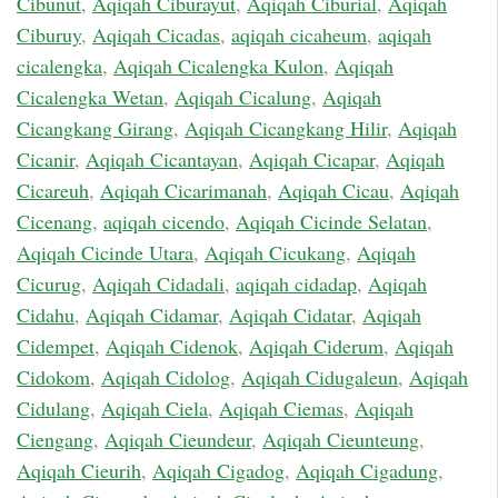
Cibunut
,
Aqiqah Ciburayut
,
Aqiqah Ciburial
,
Aqiqah
Ciburuy
,
Aqiqah Cicadas
,
aqiqah cicaheum
,
aqiqah
cicalengka
,
Aqiqah Cicalengka Kulon
,
Aqiqah
Cicalengka Wetan
,
Aqiqah Cicalung
,
Aqiqah
Cicangkang Girang
,
Aqiqah Cicangkang Hilir
,
Aqiqah
Cicanir
,
Aqiqah Cicantayan
,
Aqiqah Cicapar
,
Aqiqah
Cicareuh
,
Aqiqah Cicarimanah
,
Aqiqah Cicau
,
Aqiqah
Cicenang
,
aqiqah cicendo
,
Aqiqah Cicinde Selatan
,
Aqiqah Cicinde Utara
,
Aqiqah Cicukang
,
Aqiqah
Cicurug
,
Aqiqah Cidadali
,
aqiqah cidadap
,
Aqiqah
Cidahu
,
Aqiqah Cidamar
,
Aqiqah Cidatar
,
Aqiqah
Cidempet
,
Aqiqah Cidenok
,
Aqiqah Ciderum
,
Aqiqah
Cidokom
,
Aqiqah Cidolog
,
Aqiqah Cidugaleun
,
Aqiqah
Cidulang
,
Aqiqah Ciela
,
Aqiqah Ciemas
,
Aqiqah
Ciengang
,
Aqiqah Cieundeur
,
Aqiqah Cieunteung
,
Aqiqah Cieurih
,
Aqiqah Cigadog
,
Aqiqah Cigadung
,