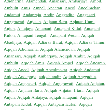
Adidharma
,
Alamendah
,
Amansari
,
Ambarjaya
,
Ambit
,
Ambulu
,
Amis
,
Ampel
,
Ancaran
,
Ancol
,
Ancolmekar
,
Andamui
,
Andapraja
,
Andir
,
Anggadita
,
Anggasari
,
Anggrawati
,
Anjatan
,
Anjatan Baru
,
Anjatan Utara
,
Anjun
,
Antajaya
,
Antapani
,
Antapani Kidul
,
Antapani
Kulon
,
Antapani Tengah
,
Antapani Wetan
,
Aqiqah
Abadijaya
,
Aqiqah Adiarsa Barat
,
Aqiqah Adiarsa Timur
,
Aqiqah Adidharma
,
Aqiqah Alamendah
,
Aqiqah
Amansari
,
Aqiqah Ambarjaya
,
Aqiqah Ambit
,
Aqiqah
Ambulu
,
Aqiqah Amis
,
Aqiqah Ampel
,
Aqiqah Ancaran
,
Aqiqah Ancol
,
Aqiqah Ancolmekar
,
Aqiqah Andamui
,
Aqiqah Andapraja
,
aqiqah andir
,
Aqiqah Anggadita
,
Aqiqah Anggasari
,
Aqiqah Anggrawati
,
Aqiqah Anjatan
,
Aqiqah Anjatan Baru
,
Aqiqah Anjatan Utara
,
Aqiqah
Anjun
,
Aqiqah Antajaya
,
aqiqah antapani
,
Aqiqah
Antapani Kidul
,
Aqiqah Antapani Kulon
,
Aqiqah