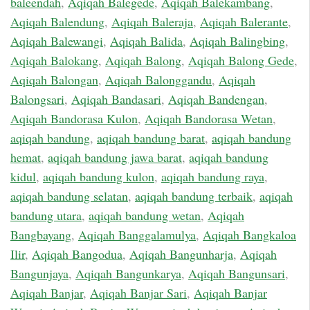
baleendah
,
Aqiqah Balegede
,
Aqiqah Balekambang
,
Aqiqah Balendung
,
Aqiqah Baleraja
,
Aqiqah Balerante
,
Aqiqah Balewangi
,
Aqiqah Balida
,
Aqiqah Balingbing
,
Aqiqah Balokang
,
Aqiqah Balong
,
Aqiqah Balong Gede
,
Aqiqah Balongan
,
Aqiqah Balonggandu
,
Aqiqah
Balongsari
,
Aqiqah Bandasari
,
Aqiqah Bandengan
,
Aqiqah Bandorasa Kulon
,
Aqiqah Bandorasa Wetan
,
aqiqah bandung
,
aqiqah bandung barat
,
aqiqah bandung
hemat
,
aqiqah bandung jawa barat
,
aqiqah bandung
kidul
,
aqiqah bandung kulon
,
aqiqah bandung raya
,
aqiqah bandung selatan
,
aqiqah bandung terbaik
,
aqiqah
bandung utara
,
aqiqah bandung wetan
,
Aqiqah
Bangbayang
,
Aqiqah Banggalamulya
,
Aqiqah Bangkaloa
Ilir
,
Aqiqah Bangodua
,
Aqiqah Bangunharja
,
Aqiqah
Bangunjaya
,
Aqiqah Bangunkarya
,
Aqiqah Bangunsari
,
Aqiqah Banjar
,
Aqiqah Banjar Sari
,
Aqiqah Banjar