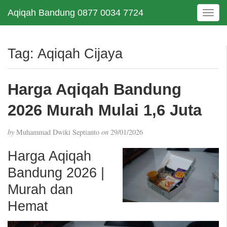
Aqiqah Bandung 0877 0034 7724
T
o
g
g
Tag:
Aqiqah Cijaya
l
e
n
Harga Aqiqah Bandung
a
v
2026 Murah Mulai 1,6 Juta
i
g
by
Muhammad Dwiki Septianto
on
29/01/2026
a
t
Harga Aqiqah
i
Bandung 2026 |
o
n
Murah dan
Hemat