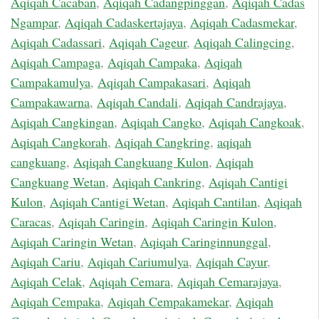
Aqiqah Cacaban
,
Aqiqah Cadangpinggan
,
Aqiqah Cadas
Ngampar
,
Aqiqah Cadaskertajaya
,
Aqiqah Cadasmekar
,
Aqiqah Cadassari
,
Aqiqah Cageur
,
Aqiqah Calingcing
,
Aqiqah Campaga
,
Aqiqah Campaka
,
Aqiqah
Campakamulya
,
Aqiqah Campakasari
,
Aqiqah
Campakawarna
,
Aqiqah Candali
,
Aqiqah Candrajaya
,
Aqiqah Cangkingan
,
Aqiqah Cangko
,
Aqiqah Cangkoak
,
Aqiqah Cangkorah
,
Aqiqah Cangkring
,
aqiqah
cangkuang
,
Aqiqah Cangkuang Kulon
,
Aqiqah
Cangkuang Wetan
,
Aqiqah Cankring
,
Aqiqah Cantigi
Kulon
,
Aqiqah Cantigi Wetan
,
Aqiqah Cantilan
,
Aqiqah
Caracas
,
Aqiqah Caringin
,
Aqiqah Caringin Kulon
,
Aqiqah Caringin Wetan
,
Aqiqah Caringinnunggal
,
Aqiqah Cariu
,
Aqiqah Cariumulya
,
Aqiqah Cayur
,
Aqiqah Celak
,
Aqiqah Cemara
,
Aqiqah Cemarajaya
,
Aqiqah Cempaka
,
Aqiqah Cempakamekar
,
Aqiqah