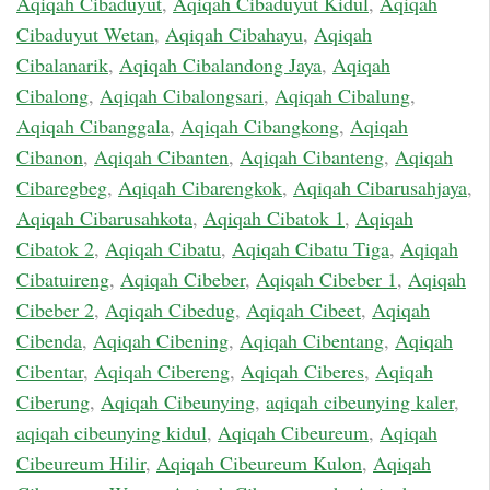
Aqiqah Cibaduyut
,
Aqiqah Cibaduyut Kidul
,
Aqiqah
Cibaduyut Wetan
,
Aqiqah Cibahayu
,
Aqiqah
Cibalanarik
,
Aqiqah Cibalandong Jaya
,
Aqiqah
Cibalong
,
Aqiqah Cibalongsari
,
Aqiqah Cibalung
,
Aqiqah Cibanggala
,
Aqiqah Cibangkong
,
Aqiqah
Cibanon
,
Aqiqah Cibanten
,
Aqiqah Cibanteng
,
Aqiqah
Cibaregbeg
,
Aqiqah Cibarengkok
,
Aqiqah Cibarusahjaya
,
Aqiqah Cibarusahkota
,
Aqiqah Cibatok 1
,
Aqiqah
Cibatok 2
,
Aqiqah Cibatu
,
Aqiqah Cibatu Tiga
,
Aqiqah
Cibatuireng
,
Aqiqah Cibeber
,
Aqiqah Cibeber 1
,
Aqiqah
Cibeber 2
,
Aqiqah Cibedug
,
Aqiqah Cibeet
,
Aqiqah
Cibenda
,
Aqiqah Cibening
,
Aqiqah Cibentang
,
Aqiqah
Cibentar
,
Aqiqah Cibereng
,
Aqiqah Ciberes
,
Aqiqah
Ciberung
,
Aqiqah Cibeunying
,
aqiqah cibeunying kaler
,
aqiqah cibeunying kidul
,
Aqiqah Cibeureum
,
Aqiqah
Cibeureum Hilir
,
Aqiqah Cibeureum Kulon
,
Aqiqah