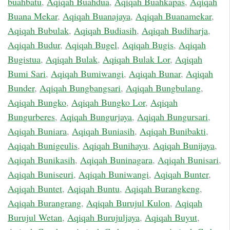
buahbatu
,
Aqiqah Buahdua
,
Aqiqah Buahkapas
,
Aqiqah
Buana Mekar
,
Aqiqah Buanajaya
,
Aqiqah Buanamekar
,
Aqiqah Bubulak
,
Aqiqah Budiasih
,
Aqiqah Budiharja
,
Aqiqah Budur
,
Aqiqah Bugel
,
Aqiqah Bugis
,
Aqiqah
Bugistua
,
Aqiqah Bulak
,
Aqiqah Bulak Lor
,
Aqiqah
Bumi Sari
,
Aqiqah Bumiwangi
,
Aqiqah Bunar
,
Aqiqah
Bunder
,
Aqiqah Bungbangsari
,
Aqiqah Bungbulang
,
Aqiqah Bungko
,
Aqiqah Bungko Lor
,
Aqiqah
Bungurberes
,
Aqiqah Bungurjaya
,
Aqiqah Bungursari
,
Aqiqah Buniara
,
Aqiqah Buniasih
,
Aqiqah Bunibakti
,
Aqiqah Bunigeulis
,
Aqiqah Bunihayu
,
Aqiqah Bunijaya
,
Aqiqah Bunikasih
,
Aqiqah Buninagara
,
Aqiqah Bunisari
,
Aqiqah Buniseuri
,
Aqiqah Buniwangi
,
Aqiqah Bunter
,
Aqiqah Buntet
,
Aqiqah Buntu
,
Aqiqah Burangkeng
,
Aqiqah Burangrang
,
Aqiqah Burujul Kulon
,
Aqiqah
Burujul Wetan
,
Aqiqah Burujuljaya
,
Aqiqah Buyut
,