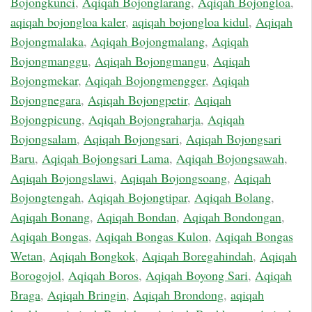
Bojongkunci
,
Aqiqah Bojonglarang
,
Aqiqah Bojongloa
,
aqiqah bojongloa kaler
,
aqiqah bojongloa kidul
,
Aqiqah
Bojongmalaka
,
Aqiqah Bojongmalang
,
Aqiqah
Bojongmanggu
,
Aqiqah Bojongmangu
,
Aqiqah
Bojongmekar
,
Aqiqah Bojongmengger
,
Aqiqah
Bojongnegara
,
Aqiqah Bojongpetir
,
Aqiqah
Bojongpicung
,
Aqiqah Bojongraharja
,
Aqiqah
Bojongsalam
,
Aqiqah Bojongsari
,
Aqiqah Bojongsari
Baru
,
Aqiqah Bojongsari Lama
,
Aqiqah Bojongsawah
,
Aqiqah Bojongslawi
,
Aqiqah Bojongsoang
,
Aqiqah
Bojongtengah
,
Aqiqah Bojongtipar
,
Aqiqah Bolang
,
Aqiqah Bonang
,
Aqiqah Bondan
,
Aqiqah Bondongan
,
Aqiqah Bongas
,
Aqiqah Bongas Kulon
,
Aqiqah Bongas
Wetan
,
Aqiqah Bongkok
,
Aqiqah Boregahindah
,
Aqiqah
Borogojol
,
Aqiqah Boros
,
Aqiqah Boyong Sari
,
Aqiqah
Braga
,
Aqiqah Bringin
,
Aqiqah Brondong
,
aqiqah