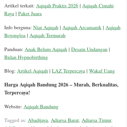
Artikel terkait:
Aqiqah Praktis 2026
|
Aqiqah Cimahi
Raya
|
Paket Juara
Info berguna:
Niat Aqiqah
|
Aqiqah Arcamanik
|
Aqiqah
Bojongloa
|
Aqiqah Termurah
Panduan:
Anak Belum Aqiqah
|
Desain Undangan
|
Bidan Hypnobirthing
Blog:
Artikel Aqiqah
|
LAZ Terpercaya
|
Wakaf Uang
Harga Aqiqah Bandung 2026 – Murah, Berkualitas,
Terpercaya!
Website:
Aqiqah Bandung
Tagged as:
Abadijaya
,
Adiarsa Barat
,
Adiarsa Timur
,