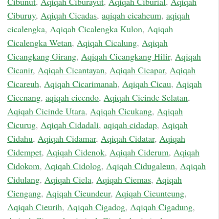
Cibunut
,
Aqiqah Ciburayut
,
Aqiqah Ciburial
,
Aqiqah
Ciburuy
,
Aqiqah Cicadas
,
aqiqah cicaheum
,
aqiqah
cicalengka
,
Aqiqah Cicalengka Kulon
,
Aqiqah
Cicalengka Wetan
,
Aqiqah Cicalung
,
Aqiqah
Cicangkang Girang
,
Aqiqah Cicangkang Hilir
,
Aqiqah
Cicanir
,
Aqiqah Cicantayan
,
Aqiqah Cicapar
,
Aqiqah
Cicareuh
,
Aqiqah Cicarimanah
,
Aqiqah Cicau
,
Aqiqah
Cicenang
,
aqiqah cicendo
,
Aqiqah Cicinde Selatan
,
Aqiqah Cicinde Utara
,
Aqiqah Cicukang
,
Aqiqah
Cicurug
,
Aqiqah Cidadali
,
aqiqah cidadap
,
Aqiqah
Cidahu
,
Aqiqah Cidamar
,
Aqiqah Cidatar
,
Aqiqah
Cidempet
,
Aqiqah Cidenok
,
Aqiqah Ciderum
,
Aqiqah
Cidokom
,
Aqiqah Cidolog
,
Aqiqah Cidugaleun
,
Aqiqah
Cidulang
,
Aqiqah Ciela
,
Aqiqah Ciemas
,
Aqiqah
Ciengang
,
Aqiqah Cieundeur
,
Aqiqah Cieunteung
,
Aqiqah Cieurih
,
Aqiqah Cigadog
,
Aqiqah Cigadung
,