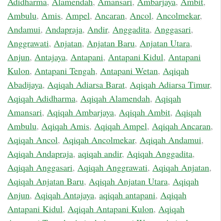
Adidharma
,
Alamendah
,
Amansari
,
Ambarjaya
,
Ambit
,
Ambulu
,
Amis
,
Ampel
,
Ancaran
,
Ancol
,
Ancolmekar
,
Andamui
,
Andapraja
,
Andir
,
Anggadita
,
Anggasari
,
Anggrawati
,
Anjatan
,
Anjatan Baru
,
Anjatan Utara
,
Anjun
,
Antajaya
,
Antapani
,
Antapani Kidul
,
Antapani
Kulon
,
Antapani Tengah
,
Antapani Wetan
,
Aqiqah
Abadijaya
,
Aqiqah Adiarsa Barat
,
Aqiqah Adiarsa Timur
,
Aqiqah Adidharma
,
Aqiqah Alamendah
,
Aqiqah
Amansari
,
Aqiqah Ambarjaya
,
Aqiqah Ambit
,
Aqiqah
Ambulu
,
Aqiqah Amis
,
Aqiqah Ampel
,
Aqiqah Ancaran
,
Aqiqah Ancol
,
Aqiqah Ancolmekar
,
Aqiqah Andamui
,
Aqiqah Andapraja
,
aqiqah andir
,
Aqiqah Anggadita
,
Aqiqah Anggasari
,
Aqiqah Anggrawati
,
Aqiqah Anjatan
,
Aqiqah Anjatan Baru
,
Aqiqah Anjatan Utara
,
Aqiqah
Anjun
,
Aqiqah Antajaya
,
aqiqah antapani
,
Aqiqah
Antapani Kidul
,
Aqiqah Antapani Kulon
,
Aqiqah