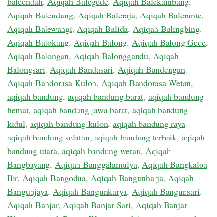
baleendah
,
Aqiqah Balegede
,
Aqiqah Balekambang
,
Aqiqah Balendung
,
Aqiqah Baleraja
,
Aqiqah Balerante
,
Aqiqah Balewangi
,
Aqiqah Balida
,
Aqiqah Balingbing
,
Aqiqah Balokang
,
Aqiqah Balong
,
Aqiqah Balong Gede
,
Aqiqah Balongan
,
Aqiqah Balonggandu
,
Aqiqah
Balongsari
,
Aqiqah Bandasari
,
Aqiqah Bandengan
,
Aqiqah Bandorasa Kulon
,
Aqiqah Bandorasa Wetan
,
aqiqah bandung
,
aqiqah bandung barat
,
aqiqah bandung
hemat
,
aqiqah bandung jawa barat
,
aqiqah bandung
kidul
,
aqiqah bandung kulon
,
aqiqah bandung raya
,
aqiqah bandung selatan
,
aqiqah bandung terbaik
,
aqiqah
bandung utara
,
aqiqah bandung wetan
,
Aqiqah
Bangbayang
,
Aqiqah Banggalamulya
,
Aqiqah Bangkaloa
Ilir
,
Aqiqah Bangodua
,
Aqiqah Bangunharja
,
Aqiqah
Bangunjaya
,
Aqiqah Bangunkarya
,
Aqiqah Bangunsari
,
Aqiqah Banjar
,
Aqiqah Banjar Sari
,
Aqiqah Banjar