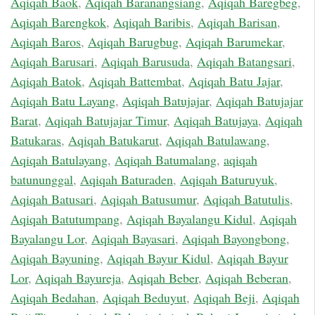
Aqiqah Baok
,
Aqiqah Baranangsiang
,
Aqiqah Baregbeg
,
Aqiqah Barengkok
,
Aqiqah Baribis
,
Aqiqah Barisan
,
Aqiqah Baros
,
Aqiqah Barugbug
,
Aqiqah Barumekar
,
Aqiqah Barusari
,
Aqiqah Barusuda
,
Aqiqah Batangsari
,
Aqiqah Batok
,
Aqiqah Battembat
,
Aqiqah Batu Jajar
,
Aqiqah Batu Layang
,
Aqiqah Batujajar
,
Aqiqah Batujajar
Barat
,
Aqiqah Batujajar Timur
,
Aqiqah Batujaya
,
Aqiqah
Batukaras
,
Aqiqah Batukarut
,
Aqiqah Batulawang
,
Aqiqah Batulayang
,
Aqiqah Batumalang
,
aqiqah
batununggal
,
Aqiqah Baturaden
,
Aqiqah Baturuyuk
,
Aqiqah Batusari
,
Aqiqah Batusumur
,
Aqiqah Batutulis
,
Aqiqah Batutumpang
,
Aqiqah Bayalangu Kidul
,
Aqiqah
Bayalangu Lor
,
Aqiqah Bayasari
,
Aqiqah Bayongbong
,
Aqiqah Bayuning
,
Aqiqah Bayur Kidul
,
Aqiqah Bayur
Lor
,
Aqiqah Bayureja
,
Aqiqah Beber
,
Aqiqah Beberan
,
Aqiqah Bedahan
,
Aqiqah Beduyut
,
Aqiqah Beji
,
Aqiqah