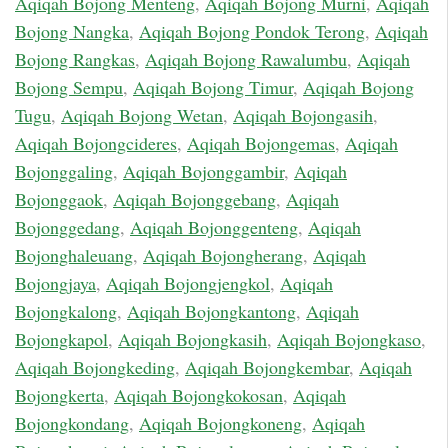
Aqiqah Bojong Menteng
,
Aqiqah Bojong Murni
,
Aqiqah
Bojong Nangka
,
Aqiqah Bojong Pondok Terong
,
Aqiqah
Bojong Rangkas
,
Aqiqah Bojong Rawalumbu
,
Aqiqah
Bojong Sempu
,
Aqiqah Bojong Timur
,
Aqiqah Bojong
Tugu
,
Aqiqah Bojong Wetan
,
Aqiqah Bojongasih
,
Aqiqah Bojongcideres
,
Aqiqah Bojongemas
,
Aqiqah
Bojonggaling
,
Aqiqah Bojonggambir
,
Aqiqah
Bojonggaok
,
Aqiqah Bojonggebang
,
Aqiqah
Bojonggedang
,
Aqiqah Bojonggenteng
,
Aqiqah
Bojonghaleuang
,
Aqiqah Bojongherang
,
Aqiqah
Bojongjaya
,
Aqiqah Bojongjengkol
,
Aqiqah
Bojongkalong
,
Aqiqah Bojongkantong
,
Aqiqah
Bojongkapol
,
Aqiqah Bojongkasih
,
Aqiqah Bojongkaso
,
Aqiqah Bojongkeding
,
Aqiqah Bojongkembar
,
Aqiqah
Bojongkerta
,
Aqiqah Bojongkokosan
,
Aqiqah
Bojongkondang
,
Aqiqah Bojongkoneng
,
Aqiqah