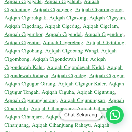
Aqiqah Cigagade
,
Aqiqah Cigaleuh
,
Aqiqah
Cigalontang
,
Aqiqah Ciganjeng
,
Aqiqah Cigaronggong
,
Aqiqah Cigarukgak
,
Aqiqah Cigasong
,
Aqiqah Cigayam
,
Aqiqah Cigedang
,
Aqiqah Cigedug
,
Aqiqah Cigelam
,
Aqiqah Cigembor
,
Aqiqah Cigendel
,
Aqiqah Cigending
,
Aqiqah Cigentur
,
Aqiqah Cigereleng
,
Aqiqah Cigintung
,
Aqiqah Cigobang
,
Aqiqah Cigobang Wangi
,
Aqiqah
Cigombong
,
Aqiqah Cigondewah Hilir
,
Aqiqah
Cigondewah Kaler
,
Aqiqah Cigondewah Kidul
,
Aqiqah
Cigondewah Rahayu
,
Aqiqah Cigudeg
,
Aqiqah Cigugur
,
Aqiqah Cigugur Girang
,
Aqiqah Cigugur Kaler
,
Aqiqah
Cigugur Tengah
,
Aqiqah Ciguha
,
Aqiqah Cigunung
,
Aqiqah Cigunungherang
,
Aqiqah Cigunungsari
,
Aqiqah
Cihambulu
,
Aqiqah Cihamerang
,
Aqiqah Cihampelas
,
Chat Sekarang
Aqiqah Cihanjaro
,
Aqiqah Cihanjawar
,
Aqiqah
Cihanjuang
,
Aqiqah Cihanjuang Rahayu
,
Aqiqah