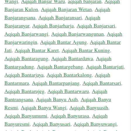
Wangi
,
Aqiqah Banjar Waru
,
aqiqah banjaran
,
Aqiqah
Banjaran Kulon
,
Aqiqah Banjaran Wetan
,
Aqiqah
Banjarangsana
,
Aqiqah Banjaransari
,
Aqiqah
Banjaranyar
,
Aqiqah Banjarharja
,
Aqiqah Banjarsari
,
Aqiqah Banjarwangi
,
Aqiqah Banjarwangunan
,
Aqiqah
Banjarwaringin
,
Aqiqah Bantar Agung
,
Aqiqah Bantar
Jati
,
Aqiqah Bantar Karet
,
Aqiqah Bantar Kuning
,
Aqiqah Bantaragung
,
Aqiqah Bantardawa
,
Aqiqah
Bantargadung
,
Aqiqah Bantargebang
,
Aqiqah Bantarjati
,
Aqiqah Bantarjaya
,
Aqiqah Bantarkalong
,
Aqiqah
Bantarmara
,
Aqiqah Bantarpanjang
,
Aqiqah Bantarsari
,
Aqiqah Bantarujeg
,
Aqiqah Bantarwaru
,
Aqiqah
Bantrangsana
,
Aqiqah Banyu Asih
,
Aqiqah Banyu
Resmi
,
Aqiqah Banyu Wangi
,
Aqiqah Banyuasih
,
Aqiqah Banyumurni
,
Aqiqah Banyurasa
,
Aqiqah
Banyuresmi
,
Aqiqah Banyusari
,
Aqiqah Banyuwangi
,