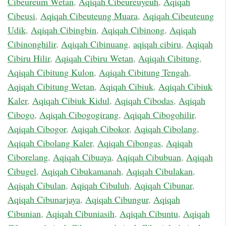
Cibeureum Wetan
,
Aqiqah Cibeureuyeuh
,
Aqiqah
Cibeusi
,
Aqiqah Cibeuteung Muara
,
Aqiqah Cibeuteung
Udik
,
Aqiqah Cibingbin
,
Aqiqah Cibinong
,
Aqiqah
Cibinonghilir
,
Aqiqah Cibinuang
,
aqiqah cibiru
,
Aqiqah
Cibiru Hilir
,
Aqiqah Cibiru Wetan
,
Aqiqah Cibitung
,
Aqiqah Cibitung Kulon
,
Aqiqah Cibitung Tengah
,
Aqiqah Cibitung Wetan
,
Aqiqah Cibiuk
,
Aqiqah Cibiuk
Kaler
,
Aqiqah Cibiuk Kidul
,
Aqiqah Cibodas
,
Aqiqah
Cibogo
,
Aqiqah Cibogogirang
,
Aqiqah Cibogohilir
,
Aqiqah Cibogor
,
Aqiqah Cibokor
,
Aqiqah Cibolang
,
Aqiqah Cibolang Kaler
,
Aqiqah Cibongas
,
Aqiqah
Ciborelang
,
Aqiqah Cibuaya
,
Aqiqah Cibubuan
,
Aqiqah
Cibugel
,
Aqiqah Cibukamanah
,
Aqiqah Cibulakan
,
Aqiqah Cibulan
,
Aqiqah Cibuluh
,
Aqiqah Cibunar
,
Aqiqah Cibunarjaya
,
Aqiqah Cibungur
,
Aqiqah
Cibunian
,
Aqiqah Cibuniasih
,
Aqiqah Cibuntu
,
Aqiqah