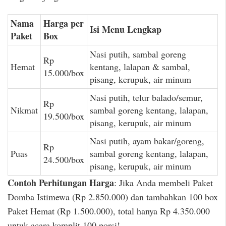
Nama
Harga per
Isi Menu Lengkap
Paket
Box
Nasi putih, sambal goreng
Rp
Hemat
kentang, lalapan & sambal,
15.000/box
pisang, kerupuk, air minum
Nasi putih, telur balado/semur,
Rp
Nikmat
sambal goreng kentang, lalapan,
19.500/box
pisang, kerupuk, air minum
Nasi putih, ayam bakar/goreng,
Rp
Puas
sambal goreng kentang, lalapan,
24.500/box
pisang, kerupuk, air minum
Contoh Perhitungan Harga
: Jika Anda membeli Paket
Domba Istimewa (Rp 2.850.000) dan tambahkan 100 box
Paket Hemat (Rp 1.500.000), total hanya Rp 4.350.000
untuk acara komplit 100 porsi!