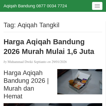
Aqiqah Bandung 0877 0034 7724
T
o
g
g
Tag:
Aqiqah Tangkil
l
e
n
Harga Aqiqah Bandung
a
v
2026 Murah Mulai 1,6 Juta
i
g
by
Muhammad Dwiki Septianto
on
29/01/2026
a
t
Harga Aqiqah
i
Bandung 2026 |
o
n
Murah dan
Hemat