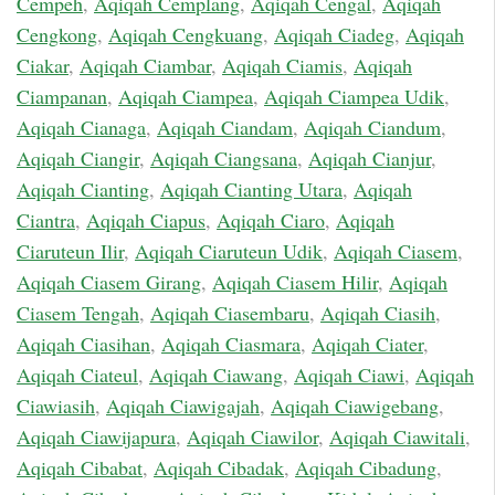
Cempeh
,
Aqiqah Cemplang
,
Aqiqah Cengal
,
Aqiqah
Cengkong
,
Aqiqah Cengkuang
,
Aqiqah Ciadeg
,
Aqiqah
Ciakar
,
Aqiqah Ciambar
,
Aqiqah Ciamis
,
Aqiqah
Ciampanan
,
Aqiqah Ciampea
,
Aqiqah Ciampea Udik
,
Aqiqah Cianaga
,
Aqiqah Ciandam
,
Aqiqah Ciandum
,
Aqiqah Ciangir
,
Aqiqah Ciangsana
,
Aqiqah Cianjur
,
Aqiqah Cianting
,
Aqiqah Cianting Utara
,
Aqiqah
Ciantra
,
Aqiqah Ciapus
,
Aqiqah Ciaro
,
Aqiqah
Ciaruteun Ilir
,
Aqiqah Ciaruteun Udik
,
Aqiqah Ciasem
,
Aqiqah Ciasem Girang
,
Aqiqah Ciasem Hilir
,
Aqiqah
Ciasem Tengah
,
Aqiqah Ciasembaru
,
Aqiqah Ciasih
,
Aqiqah Ciasihan
,
Aqiqah Ciasmara
,
Aqiqah Ciater
,
Aqiqah Ciateul
,
Aqiqah Ciawang
,
Aqiqah Ciawi
,
Aqiqah
Ciawiasih
,
Aqiqah Ciawigajah
,
Aqiqah Ciawigebang
,
Aqiqah Ciawijapura
,
Aqiqah Ciawilor
,
Aqiqah Ciawitali
,
Aqiqah Cibabat
,
Aqiqah Cibadak
,
Aqiqah Cibadung
,