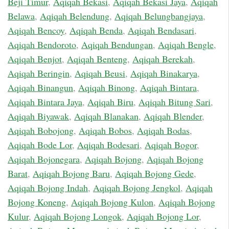
Beji Timur
,
Aqiqah Bekasi
,
Aqiqah Bekasi Jaya
,
Aqiqah
Belawa
,
Aqiqah Belendung
,
Aqiqah Belungbangjaya
,
Aqiqah Bencoy
,
Aqiqah Benda
,
Aqiqah Bendasari
,
Aqiqah Bendoroto
,
Aqiqah Bendungan
,
Aqiqah Bengle
,
Aqiqah Benjot
,
Aqiqah Benteng
,
Aqiqah Berekah
,
Aqiqah Beringin
,
Aqiqah Beusi
,
Aqiqah Binakarya
,
Aqiqah Binangun
,
Aqiqah Binong
,
Aqiqah Bintara
,
Aqiqah Bintara Jaya
,
Aqiqah Biru
,
Aqiqah Bitung Sari
,
Aqiqah Biyawak
,
Aqiqah Blanakan
,
Aqiqah Blender
,
Aqiqah Bobojong
,
Aqiqah Bobos
,
Aqiqah Bodas
,
Aqiqah Bode Lor
,
Aqiqah Bodesari
,
Aqiqah Bogor
,
Aqiqah Bojonegara
,
Aqiqah Bojong
,
Aqiqah Bojong
Barat
,
Aqiqah Bojong Baru
,
Aqiqah Bojong Gede
,
Aqiqah Bojong Indah
,
Aqiqah Bojong Jengkol
,
Aqiqah
Bojong Koneng
,
Aqiqah Bojong Kulon
,
Aqiqah Bojong
Kulur
,
Aqiqah Bojong Longok
,
Aqiqah Bojong Lor
,