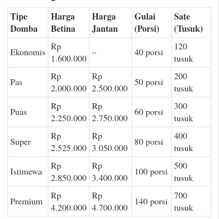
Tipe
Harga
Harga
Gulai
Sate
Domba
Betina
Jantan
(Porsi)
(Tusuk)
Rp
120
Ekonomis
–
40 porsi
1.600.000
tusuk
Rp
Rp
200
Pas
50 porsi
2.000.000
2.500.000
tusuk
Rp
Rp
300
Puas
60 porsi
2.250.000
2.750.000
tusuk
Rp
Rp
400
Super
80 porsi
2.525.000
3.050.000
tusuk
Rp
Rp
500
Istimewa
100 porsi
2.850.000
3.400.000
tusuk
Rp
Rp
700
Premium
140 porsi
4.200.000
4.700.000
tusuk