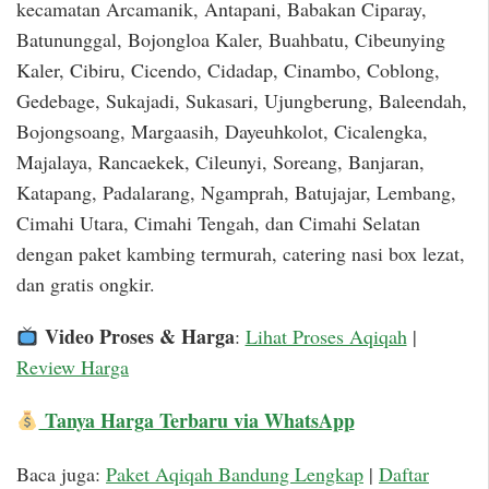
kecamatan Arcamanik, Antapani, Babakan Ciparay,
Batununggal, Bojongloa Kaler, Buahbatu, Cibeunying
Kaler, Cibiru, Cicendo, Cidadap, Cinambo, Coblong,
Gedebage, Sukajadi, Sukasari, Ujungberung, Baleendah,
Bojongsoang, Margaasih, Dayeuhkolot, Cicalengka,
Majalaya, Rancaekek, Cileunyi, Soreang, Banjaran,
Katapang, Padalarang, Ngamprah, Batujajar, Lembang,
Cimahi Utara, Cimahi Tengah, dan Cimahi Selatan
dengan paket kambing termurah, catering nasi box lezat,
dan gratis ongkir.
Video Proses & Harga
:
Lihat Proses Aqiqah
|
Review Harga
Tanya Harga Terbaru via WhatsApp
Baca juga:
Paket Aqiqah Bandung Lengkap
|
Daftar