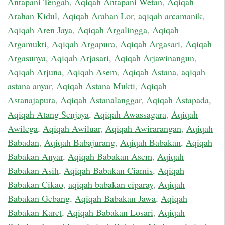
Antapani Tengah
,
Aqiqah Antapani Wetan
,
Aqiqah
Arahan Kidul
,
Aqiqah Arahan Lor
,
aqiqah arcamanik
,
Aqiqah Aren Jaya
,
Aqiqah Argalingga
,
Aqiqah
Argamukti
,
Aqiqah Argapura
,
Aqiqah Argasari
,
Aqiqah
Argasunya
,
Aqiqah Arjasari
,
Aqiqah Arjawinangun
,
Aqiqah Arjuna
,
Aqiqah Asem
,
Aqiqah Astana
,
aqiqah
astana anyar
,
Aqiqah Astana Mukti
,
Aqiqah
Astanajapura
,
Aqiqah Astanalanggar
,
Aqiqah Astapada
,
Aqiqah Atang Senjaya
,
Aqiqah Awassagara
,
Aqiqah
Awilega
,
Aqiqah Awiluar
,
Aqiqah Awirarangan
,
Aqiqah
Babadan
,
Aqiqah Babajurang
,
Aqiqah Babakan
,
Aqiqah
Babakan Anyar
,
Aqiqah Babakan Asem
,
Aqiqah
Babakan Asih
,
Aqiqah Babakan Ciamis
,
Aqiqah
Babakan Cikao
,
aqiqah babakan ciparay
,
Aqiqah
Babakan Gebang
,
Aqiqah Babakan Jawa
,
Aqiqah
Babakan Karet
,
Aqiqah Babakan Losari
,
Aqiqah