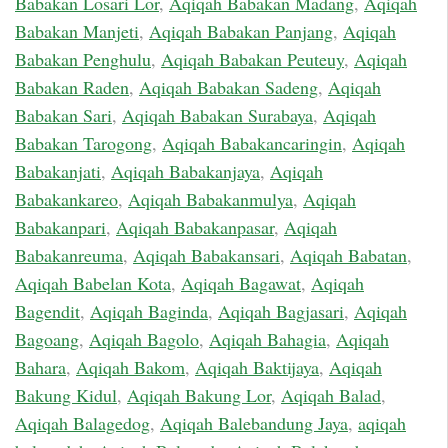
Babakan Losari Lor
,
Aqiqah Babakan Madang
,
Aqiqah
Babakan Manjeti
,
Aqiqah Babakan Panjang
,
Aqiqah
Babakan Penghulu
,
Aqiqah Babakan Peuteuy
,
Aqiqah
Babakan Raden
,
Aqiqah Babakan Sadeng
,
Aqiqah
Babakan Sari
,
Aqiqah Babakan Surabaya
,
Aqiqah
Babakan Tarogong
,
Aqiqah Babakancaringin
,
Aqiqah
Babakanjati
,
Aqiqah Babakanjaya
,
Aqiqah
Babakankareo
,
Aqiqah Babakanmulya
,
Aqiqah
Babakanpari
,
Aqiqah Babakanpasar
,
Aqiqah
Babakanreuma
,
Aqiqah Babakansari
,
Aqiqah Babatan
,
Aqiqah Babelan Kota
,
Aqiqah Bagawat
,
Aqiqah
Bagendit
,
Aqiqah Baginda
,
Aqiqah Bagjasari
,
Aqiqah
Bagoang
,
Aqiqah Bagolo
,
Aqiqah Bahagia
,
Aqiqah
Bahara
,
Aqiqah Bakom
,
Aqiqah Baktijaya
,
Aqiqah
Bakung Kidul
,
Aqiqah Bakung Lor
,
Aqiqah Balad
,
Aqiqah Balagedog
,
Aqiqah Balebandung Jaya
,
aqiqah