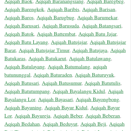
Aqiqah Baok
,
Aqiqah Baranangsiang
,
Aqiqah Baregbeg
,
Aqiqah Barengkok
,
Aqiqah Baribis
,
Aqiqah Barisan
,
Aqiqah Baros
,
Aqiqah Barugbug
,
Aqiqah Barumekar
,
Aqiqah Barusari
,
Aqiqah Barusuda
,
Aqiqah Batangsari
,
Aqiqah Batok
,
Aqiqah Battembat
,
Aqiqah Batu Jajar
,
Aqiqah Batu Layang
,
Aqiqah Batujajar
,
Aqiqah Batujajar
Barat
,
Aqiqah Batujajar Timur
,
Aqiqah Batujaya
,
Aqiqah
Batukaras
,
Aqiqah Batukarut
,
Aqiqah Batulawang
,
Aqiqah Batulayang
,
Aqiqah Batumalang
,
aqiqah
batununggal
,
Aqiqah Baturaden
,
Aqiqah Baturuyuk
,
Aqiqah Batusari
,
Aqiqah Batusumur
,
Aqiqah Batutulis
,
Aqiqah Batutumpang
,
Aqiqah Bayalangu Kidul
,
Aqiqah
Bayalangu Lor
,
Aqiqah Bayasari
,
Aqiqah Bayongbong
,
Aqiqah Bayuning
,
Aqiqah Bayur Kidul
,
Aqiqah Bayur
Lor
,
Aqiqah Bayureja
,
Aqiqah Beber
,
Aqiqah Beberan
,
Aqiqah Bedahan
,
Aqiqah Beduyut
,
Aqiqah Beji
,
Aqiqah