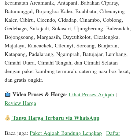
kecamatan Arcamanik, Antapani, Babakan Ciparay,
Batununggal, Bojongloa Kaler, Buahbatu, Cibeunying
Kaler, Cibiru, Cicendo, Cidadap, Cinambo, Coblong,
Gedebage, Sukajadi, Sukasari, Ujungberung, Baleendah,
Bojongsoang, Margaasih, Dayeuhkolot, Cicalengka,
Majalaya, Rancaekek, Cileunyi, Soreang, Banjaran,
Katapang, Padalarang, Ngamprah, Batujajar, Lembang,
Cimahi Utara, Cimahi Tengah, dan Cimahi Selatan
dengan paket kambing termurah, catering nasi box lezat,
dan gratis ongkir.
Video Proses & Harga
:
Lihat Proses Aqiqah
|
Review Harga
Tanya Harga Terbaru via WhatsApp
Baca juga:
Paket Aqiqah Bandung Lengkap
|
Daftar