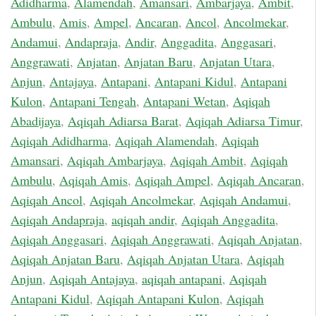
Adidharma
,
Alamendah
,
Amansari
,
Ambarjaya
,
Ambit
,
Ambulu
,
Amis
,
Ampel
,
Ancaran
,
Ancol
,
Ancolmekar
,
Andamui
,
Andapraja
,
Andir
,
Anggadita
,
Anggasari
,
Anggrawati
,
Anjatan
,
Anjatan Baru
,
Anjatan Utara
,
Anjun
,
Antajaya
,
Antapani
,
Antapani Kidul
,
Antapani
Kulon
,
Antapani Tengah
,
Antapani Wetan
,
Aqiqah
Abadijaya
,
Aqiqah Adiarsa Barat
,
Aqiqah Adiarsa Timur
,
Aqiqah Adidharma
,
Aqiqah Alamendah
,
Aqiqah
Amansari
,
Aqiqah Ambarjaya
,
Aqiqah Ambit
,
Aqiqah
Ambulu
,
Aqiqah Amis
,
Aqiqah Ampel
,
Aqiqah Ancaran
,
Aqiqah Ancol
,
Aqiqah Ancolmekar
,
Aqiqah Andamui
,
Aqiqah Andapraja
,
aqiqah andir
,
Aqiqah Anggadita
,
Aqiqah Anggasari
,
Aqiqah Anggrawati
,
Aqiqah Anjatan
,
Aqiqah Anjatan Baru
,
Aqiqah Anjatan Utara
,
Aqiqah
Anjun
,
Aqiqah Antajaya
,
aqiqah antapani
,
Aqiqah
Antapani Kidul
,
Aqiqah Antapani Kulon
,
Aqiqah