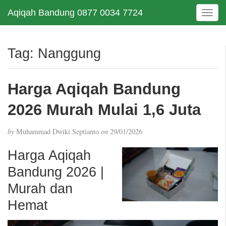
Aqiqah Bandung 0877 0034 7724
T
o
g
g
Tag:
Nanggung
l
e
n
Harga Aqiqah Bandung
a
v
2026 Murah Mulai 1,6 Juta
i
g
by
Muhammad Dwiki Septianto
on
29/01/2026
a
t
Harga Aqiqah
i
Bandung 2026 |
o
n
Murah dan
Hemat