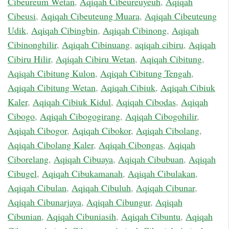
Cibeureum Wetan
,
Aqiqah Cibeureuyeuh
,
Aqiqah
Cibeusi
,
Aqiqah Cibeuteung Muara
,
Aqiqah Cibeuteung
Udik
,
Aqiqah Cibingbin
,
Aqiqah Cibinong
,
Aqiqah
Cibinonghilir
,
Aqiqah Cibinuang
,
aqiqah cibiru
,
Aqiqah
Cibiru Hilir
,
Aqiqah Cibiru Wetan
,
Aqiqah Cibitung
,
Aqiqah Cibitung Kulon
,
Aqiqah Cibitung Tengah
,
Aqiqah Cibitung Wetan
,
Aqiqah Cibiuk
,
Aqiqah Cibiuk
Kaler
,
Aqiqah Cibiuk Kidul
,
Aqiqah Cibodas
,
Aqiqah
Cibogo
,
Aqiqah Cibogogirang
,
Aqiqah Cibogohilir
,
Aqiqah Cibogor
,
Aqiqah Cibokor
,
Aqiqah Cibolang
,
Aqiqah Cibolang Kaler
,
Aqiqah Cibongas
,
Aqiqah
Ciborelang
,
Aqiqah Cibuaya
,
Aqiqah Cibubuan
,
Aqiqah
Cibugel
,
Aqiqah Cibukamanah
,
Aqiqah Cibulakan
,
Aqiqah Cibulan
,
Aqiqah Cibuluh
,
Aqiqah Cibunar
,
Aqiqah Cibunarjaya
,
Aqiqah Cibungur
,
Aqiqah
Cibunian
,
Aqiqah Cibuniasih
,
Aqiqah Cibuntu
,
Aqiqah