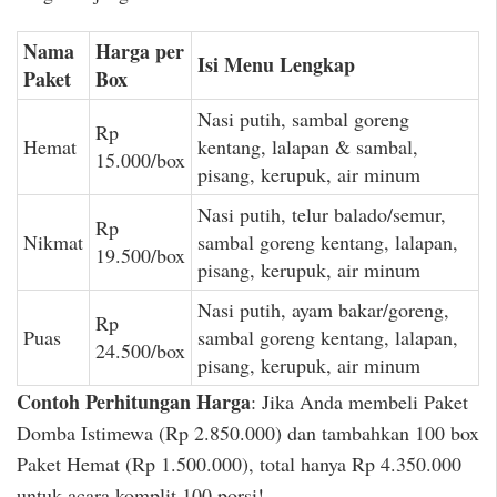
Nama
Harga per
Isi Menu Lengkap
Paket
Box
Nasi putih, sambal goreng
Rp
Hemat
kentang, lalapan & sambal,
15.000/box
pisang, kerupuk, air minum
Nasi putih, telur balado/semur,
Rp
Nikmat
sambal goreng kentang, lalapan,
19.500/box
pisang, kerupuk, air minum
Nasi putih, ayam bakar/goreng,
Rp
Puas
sambal goreng kentang, lalapan,
24.500/box
pisang, kerupuk, air minum
Contoh Perhitungan Harga
: Jika Anda membeli Paket
Domba Istimewa (Rp 2.850.000) dan tambahkan 100 box
Paket Hemat (Rp 1.500.000), total hanya Rp 4.350.000
untuk acara komplit 100 porsi!