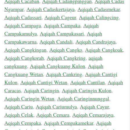
Aqiqah Cacaban
,
Aqiqah Cadangpinggan
,
Aqiqah Cadas
Ngampar
,
Aqiqah Cadaskertajaya
,
Aqiqah Cadasmekar
,
Aqiqah Cadassari
,
Aqiqah Cageur
,
Aqiqah Calingcing
,
Aqiqah Campaga
,
Aqiqah Campaka
,
Aqiqah
Campakamulya
,
Aqiqah Campakasari
,
Aqiqah
Campakawarna
,
Aqiqah Candali
,
Aqiqah Candrajaya
,
Aqiqah Cangkingan
,
Aqiqah Cangko
,
Aqiqah Cangkoak
,
Aqiqah Cangkorah
,
Aqiqah Cangkring
,
aqiqah
cangkuang
,
Aqiqah Cangkuang Kulon
,
Aqiqah
Cangkuang Wetan
,
Aqiqah Cankring
,
Aqiqah Cantigi
Kulon
,
Aqiqah Cantigi Wetan
,
Aqiqah Cantilan
,
Aqiqah
Caracas
,
Aqiqah Caringin
,
Aqiqah Caringin Kulon
,
Aqiqah Caringin Wetan
,
Aqiqah Caringinnunggal
,
Aqiqah Cariu
,
Aqiqah Cariumulya
,
Aqiqah Cayur
,
Aqiqah Celak
,
Aqiqah Cemara
,
Aqiqah Cemarajaya
,
Aqiqah Cempaka
,
Aqiqah Cempakamekar
,
Aqiqah