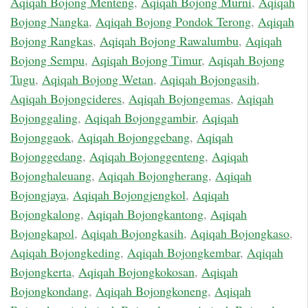
Aqiqah Bojong Menteng
,
Aqiqah Bojong Murni
,
Aqiqah
Bojong Nangka
,
Aqiqah Bojong Pondok Terong
,
Aqiqah
Bojong Rangkas
,
Aqiqah Bojong Rawalumbu
,
Aqiqah
Bojong Sempu
,
Aqiqah Bojong Timur
,
Aqiqah Bojong
Tugu
,
Aqiqah Bojong Wetan
,
Aqiqah Bojongasih
,
Aqiqah Bojongcideres
,
Aqiqah Bojongemas
,
Aqiqah
Bojonggaling
,
Aqiqah Bojonggambir
,
Aqiqah
Bojonggaok
,
Aqiqah Bojonggebang
,
Aqiqah
Bojonggedang
,
Aqiqah Bojonggenteng
,
Aqiqah
Bojonghaleuang
,
Aqiqah Bojongherang
,
Aqiqah
Bojongjaya
,
Aqiqah Bojongjengkol
,
Aqiqah
Bojongkalong
,
Aqiqah Bojongkantong
,
Aqiqah
Bojongkapol
,
Aqiqah Bojongkasih
,
Aqiqah Bojongkaso
,
Aqiqah Bojongkeding
,
Aqiqah Bojongkembar
,
Aqiqah
Bojongkerta
,
Aqiqah Bojongkokosan
,
Aqiqah
Bojongkondang
,
Aqiqah Bojongkoneng
,
Aqiqah