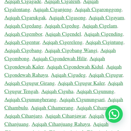
Aqiqah Cigagade
,
Aqiqah Cigaleuh
,
Aqiqah
Cigalontang
,
Aqiqah Ciganjeng
,
Aqiqah Cigaronggong
,
Aqiqah Cigarukgak
,
Aqiqah Cigasong
,
Aqiqah Cigayam
,
Aqiqah Cigedang
,
Aqiqah Cigedug
,
Aqiqah Cigelam
,
Aqiqah Cigembor
,
Aqiqah Cigendel
,
Aqiqah Cigending
,
Aqiqah Cigentur
,
Aqiqah Cigereleng
,
Aqiqah Cigintung
,
Aqiqah Cigobang
,
Aqiqah Cigobang Wangi
,
Aqiqah
Cigombong
,
Aqiqah Cigondewah Hilir
,
Aqiqah
Cigondewah Kaler
,
Aqiqah Cigondewah Kidul
,
Aqiqah
Cigondewah Rahayu
,
Aqiqah Cigudeg
,
Aqiqah Cigugur
,
Aqiqah Cigugur Girang
,
Aqiqah Cigugur Kaler
,
Aqiqah
Cigugur Tengah
,
Aqiqah Ciguha
,
Aqiqah Cigunung
,
Aqiqah Cigunungherang
,
Aqiqah Cigunungsari
,
Aqiqah
Cihambulu
,
Aqiqah Cihamerang
,
Aqiqah Cihampelas
,
Chat Sekarang
Aqiqah Cihanjaro
,
Aqiqah Cihanjawar
,
Aqiqah
Cihanjuang
,
Aqiqah Cihanjuang Rahayu
,
Aqiqah