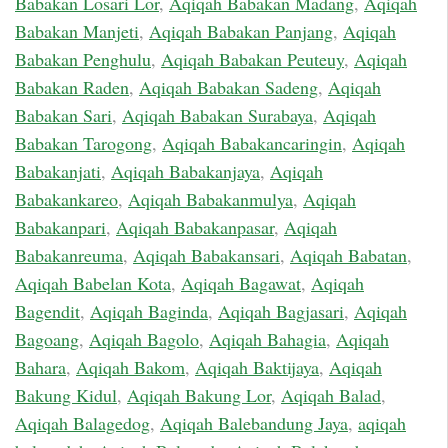
Babakan Losari Lor
,
Aqiqah Babakan Madang
,
Aqiqah
Babakan Manjeti
,
Aqiqah Babakan Panjang
,
Aqiqah
Babakan Penghulu
,
Aqiqah Babakan Peuteuy
,
Aqiqah
Babakan Raden
,
Aqiqah Babakan Sadeng
,
Aqiqah
Babakan Sari
,
Aqiqah Babakan Surabaya
,
Aqiqah
Babakan Tarogong
,
Aqiqah Babakancaringin
,
Aqiqah
Babakanjati
,
Aqiqah Babakanjaya
,
Aqiqah
Babakankareo
,
Aqiqah Babakanmulya
,
Aqiqah
Babakanpari
,
Aqiqah Babakanpasar
,
Aqiqah
Babakanreuma
,
Aqiqah Babakansari
,
Aqiqah Babatan
,
Aqiqah Babelan Kota
,
Aqiqah Bagawat
,
Aqiqah
Bagendit
,
Aqiqah Baginda
,
Aqiqah Bagjasari
,
Aqiqah
Bagoang
,
Aqiqah Bagolo
,
Aqiqah Bahagia
,
Aqiqah
Bahara
,
Aqiqah Bakom
,
Aqiqah Baktijaya
,
Aqiqah
Bakung Kidul
,
Aqiqah Bakung Lor
,
Aqiqah Balad
,
Aqiqah Balagedog
,
Aqiqah Balebandung Jaya
,
aqiqah