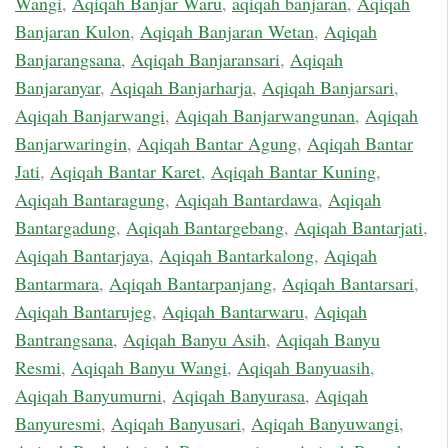
Wangi
,
Aqiqah Banjar Waru
,
aqiqah banjaran
,
Aqiqah
Banjaran Kulon
,
Aqiqah Banjaran Wetan
,
Aqiqah
Banjarangsana
,
Aqiqah Banjaransari
,
Aqiqah
Banjaranyar
,
Aqiqah Banjarharja
,
Aqiqah Banjarsari
,
Aqiqah Banjarwangi
,
Aqiqah Banjarwangunan
,
Aqiqah
Banjarwaringin
,
Aqiqah Bantar Agung
,
Aqiqah Bantar
Jati
,
Aqiqah Bantar Karet
,
Aqiqah Bantar Kuning
,
Aqiqah Bantaragung
,
Aqiqah Bantardawa
,
Aqiqah
Bantargadung
,
Aqiqah Bantargebang
,
Aqiqah Bantarjati
,
Aqiqah Bantarjaya
,
Aqiqah Bantarkalong
,
Aqiqah
Bantarmara
,
Aqiqah Bantarpanjang
,
Aqiqah Bantarsari
,
Aqiqah Bantarujeg
,
Aqiqah Bantarwaru
,
Aqiqah
Bantrangsana
,
Aqiqah Banyu Asih
,
Aqiqah Banyu
Resmi
,
Aqiqah Banyu Wangi
,
Aqiqah Banyuasih
,
Aqiqah Banyumurni
,
Aqiqah Banyurasa
,
Aqiqah
Banyuresmi
,
Aqiqah Banyusari
,
Aqiqah Banyuwangi
,