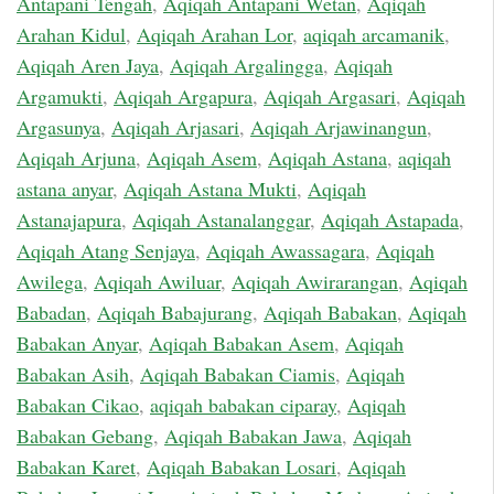
Antapani Tengah
,
Aqiqah Antapani Wetan
,
Aqiqah
Arahan Kidul
,
Aqiqah Arahan Lor
,
aqiqah arcamanik
,
Aqiqah Aren Jaya
,
Aqiqah Argalingga
,
Aqiqah
Argamukti
,
Aqiqah Argapura
,
Aqiqah Argasari
,
Aqiqah
Argasunya
,
Aqiqah Arjasari
,
Aqiqah Arjawinangun
,
Aqiqah Arjuna
,
Aqiqah Asem
,
Aqiqah Astana
,
aqiqah
astana anyar
,
Aqiqah Astana Mukti
,
Aqiqah
Astanajapura
,
Aqiqah Astanalanggar
,
Aqiqah Astapada
,
Aqiqah Atang Senjaya
,
Aqiqah Awassagara
,
Aqiqah
Awilega
,
Aqiqah Awiluar
,
Aqiqah Awirarangan
,
Aqiqah
Babadan
,
Aqiqah Babajurang
,
Aqiqah Babakan
,
Aqiqah
Babakan Anyar
,
Aqiqah Babakan Asem
,
Aqiqah
Babakan Asih
,
Aqiqah Babakan Ciamis
,
Aqiqah
Babakan Cikao
,
aqiqah babakan ciparay
,
Aqiqah
Babakan Gebang
,
Aqiqah Babakan Jawa
,
Aqiqah
Babakan Karet
,
Aqiqah Babakan Losari
,
Aqiqah