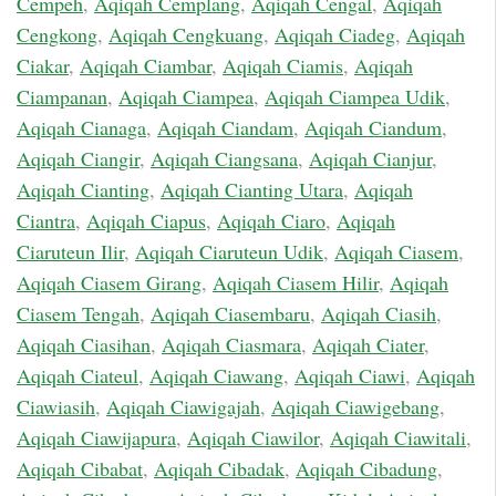
Cempeh
,
Aqiqah Cemplang
,
Aqiqah Cengal
,
Aqiqah
Cengkong
,
Aqiqah Cengkuang
,
Aqiqah Ciadeg
,
Aqiqah
Ciakar
,
Aqiqah Ciambar
,
Aqiqah Ciamis
,
Aqiqah
Ciampanan
,
Aqiqah Ciampea
,
Aqiqah Ciampea Udik
,
Aqiqah Cianaga
,
Aqiqah Ciandam
,
Aqiqah Ciandum
,
Aqiqah Ciangir
,
Aqiqah Ciangsana
,
Aqiqah Cianjur
,
Aqiqah Cianting
,
Aqiqah Cianting Utara
,
Aqiqah
Ciantra
,
Aqiqah Ciapus
,
Aqiqah Ciaro
,
Aqiqah
Ciaruteun Ilir
,
Aqiqah Ciaruteun Udik
,
Aqiqah Ciasem
,
Aqiqah Ciasem Girang
,
Aqiqah Ciasem Hilir
,
Aqiqah
Ciasem Tengah
,
Aqiqah Ciasembaru
,
Aqiqah Ciasih
,
Aqiqah Ciasihan
,
Aqiqah Ciasmara
,
Aqiqah Ciater
,
Aqiqah Ciateul
,
Aqiqah Ciawang
,
Aqiqah Ciawi
,
Aqiqah
Ciawiasih
,
Aqiqah Ciawigajah
,
Aqiqah Ciawigebang
,
Aqiqah Ciawijapura
,
Aqiqah Ciawilor
,
Aqiqah Ciawitali
,
Aqiqah Cibabat
,
Aqiqah Cibadak
,
Aqiqah Cibadung
,