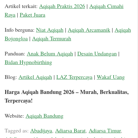
Artikel terkait:
Aqiqah Praktis 2026
|
Aqiqah Cimahi
Raya
|
Paket Juara
Info berguna:
Niat Aqiqah
|
Aqiqah Arcamanik
|
Aqiqah
Bojongloa
|
Aqiqah Termurah
Panduan:
Anak Belum Aqiqah
|
Desain Undangan
|
Bidan Hypnobirthing
Blog:
Artikel Aqiqah
|
LAZ Terpercaya
|
Wakaf Uang
Harga Aqiqah Bandung 2026 – Murah, Berkualitas,
Terpercaya!
Website:
Aqiqah Bandung
Tagged as:
Abadijaya
,
Adiarsa Barat
,
Adiarsa Timur
,