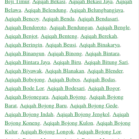
Beji Timur
,
Aqiqah Bekasi
,
Aqiqah Bekasi Jaya
,
Aqiqah
Belawa
,
Aqiqah Belendung
,
Aqiqah Belungbangjaya
,
Aqiqah Bencoy
,
Aqiqah Benda
,
Aqiqah Bendasari
,
Aqiqah Bendoroto
,
Aqiqah Bendungan
,
Aqiqah Bengle
,
Aqiqah Benjot
,
Aqiqah Benteng
,
Aqiqah Berekah
,
Aqiqah Beringin
,
Aqiqah Beusi
,
Aqiqah Binakarya
,
Aqiqah Binangun
,
Aqiqah Binong
,
Aqiqah Bintara
,
Aqiqah Bintara Jaya
,
Aqiqah Biru
,
Aqiqah Bitung Sari
,
Aqiqah Biyawak
,
Aqiqah Blanakan
,
Aqiqah Blender
,
Aqiqah Bobojong
,
Aqiqah Bobos
,
Aqiqah Bodas
,
Aqiqah Bode Lor
,
Aqiqah Bodesari
,
Aqiqah Bogor
,
Aqiqah Bojonegara
,
Aqiqah Bojong
,
Aqiqah Bojong
Barat
,
Aqiqah Bojong Baru
,
Aqiqah Bojong Gede
,
Aqiqah Bojong Indah
,
Aqiqah Bojong Jengkol
,
Aqiqah
Bojong Koneng
,
Aqiqah Bojong Kulon
,
Aqiqah Bojong
Kulur
,
Aqiqah Bojong Longok
,
Aqiqah Bojong Lor
,