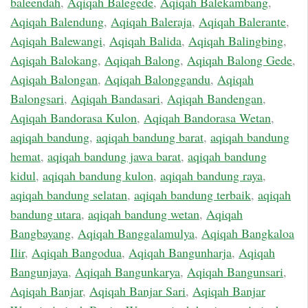
baleendah
,
Aqiqah Balegede
,
Aqiqah Balekambang
,
Aqiqah Balendung
,
Aqiqah Baleraja
,
Aqiqah Balerante
,
Aqiqah Balewangi
,
Aqiqah Balida
,
Aqiqah Balingbing
,
Aqiqah Balokang
,
Aqiqah Balong
,
Aqiqah Balong Gede
,
Aqiqah Balongan
,
Aqiqah Balonggandu
,
Aqiqah
Balongsari
,
Aqiqah Bandasari
,
Aqiqah Bandengan
,
Aqiqah Bandorasa Kulon
,
Aqiqah Bandorasa Wetan
,
aqiqah bandung
,
aqiqah bandung barat
,
aqiqah bandung
hemat
,
aqiqah bandung jawa barat
,
aqiqah bandung
kidul
,
aqiqah bandung kulon
,
aqiqah bandung raya
,
aqiqah bandung selatan
,
aqiqah bandung terbaik
,
aqiqah
bandung utara
,
aqiqah bandung wetan
,
Aqiqah
Bangbayang
,
Aqiqah Banggalamulya
,
Aqiqah Bangkaloa
Ilir
,
Aqiqah Bangodua
,
Aqiqah Bangunharja
,
Aqiqah
Bangunjaya
,
Aqiqah Bangunkarya
,
Aqiqah Bangunsari
,
Aqiqah Banjar
,
Aqiqah Banjar Sari
,
Aqiqah Banjar