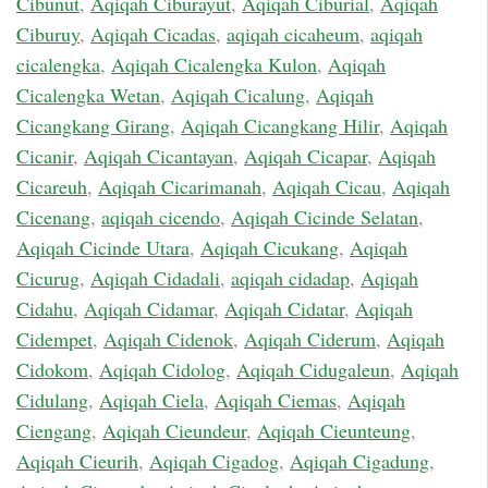
Cibunut
,
Aqiqah Ciburayut
,
Aqiqah Ciburial
,
Aqiqah
Ciburuy
,
Aqiqah Cicadas
,
aqiqah cicaheum
,
aqiqah
cicalengka
,
Aqiqah Cicalengka Kulon
,
Aqiqah
Cicalengka Wetan
,
Aqiqah Cicalung
,
Aqiqah
Cicangkang Girang
,
Aqiqah Cicangkang Hilir
,
Aqiqah
Cicanir
,
Aqiqah Cicantayan
,
Aqiqah Cicapar
,
Aqiqah
Cicareuh
,
Aqiqah Cicarimanah
,
Aqiqah Cicau
,
Aqiqah
Cicenang
,
aqiqah cicendo
,
Aqiqah Cicinde Selatan
,
Aqiqah Cicinde Utara
,
Aqiqah Cicukang
,
Aqiqah
Cicurug
,
Aqiqah Cidadali
,
aqiqah cidadap
,
Aqiqah
Cidahu
,
Aqiqah Cidamar
,
Aqiqah Cidatar
,
Aqiqah
Cidempet
,
Aqiqah Cidenok
,
Aqiqah Ciderum
,
Aqiqah
Cidokom
,
Aqiqah Cidolog
,
Aqiqah Cidugaleun
,
Aqiqah
Cidulang
,
Aqiqah Ciela
,
Aqiqah Ciemas
,
Aqiqah
Ciengang
,
Aqiqah Cieundeur
,
Aqiqah Cieunteung
,
Aqiqah Cieurih
,
Aqiqah Cigadog
,
Aqiqah Cigadung
,