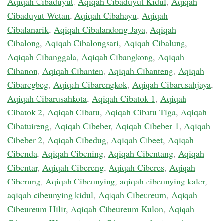
Aqiqah Cibaduyut
,
Aqiqah Cibaduyut Kidul
,
Aqiqah
Cibaduyut Wetan
,
Aqiqah Cibahayu
,
Aqiqah
Cibalanarik
,
Aqiqah Cibalandong Jaya
,
Aqiqah
Cibalong
,
Aqiqah Cibalongsari
,
Aqiqah Cibalung
,
Aqiqah Cibanggala
,
Aqiqah Cibangkong
,
Aqiqah
Cibanon
,
Aqiqah Cibanten
,
Aqiqah Cibanteng
,
Aqiqah
Cibaregbeg
,
Aqiqah Cibarengkok
,
Aqiqah Cibarusahjaya
,
Aqiqah Cibarusahkota
,
Aqiqah Cibatok 1
,
Aqiqah
Cibatok 2
,
Aqiqah Cibatu
,
Aqiqah Cibatu Tiga
,
Aqiqah
Cibatuireng
,
Aqiqah Cibeber
,
Aqiqah Cibeber 1
,
Aqiqah
Cibeber 2
,
Aqiqah Cibedug
,
Aqiqah Cibeet
,
Aqiqah
Cibenda
,
Aqiqah Cibening
,
Aqiqah Cibentang
,
Aqiqah
Cibentar
,
Aqiqah Cibereng
,
Aqiqah Ciberes
,
Aqiqah
Ciberung
,
Aqiqah Cibeunying
,
aqiqah cibeunying kaler
,
aqiqah cibeunying kidul
,
Aqiqah Cibeureum
,
Aqiqah
Cibeureum Hilir
,
Aqiqah Cibeureum Kulon
,
Aqiqah