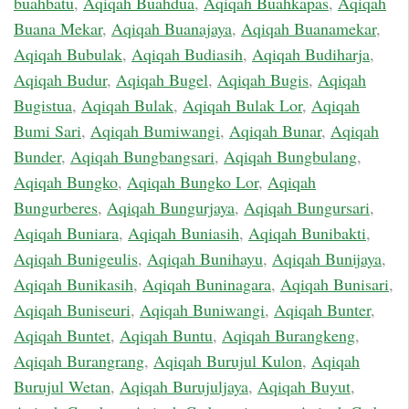
buahbatu
,
Aqiqah Buahdua
,
Aqiqah Buahkapas
,
Aqiqah
Buana Mekar
,
Aqiqah Buanajaya
,
Aqiqah Buanamekar
,
Aqiqah Bubulak
,
Aqiqah Budiasih
,
Aqiqah Budiharja
,
Aqiqah Budur
,
Aqiqah Bugel
,
Aqiqah Bugis
,
Aqiqah
Bugistua
,
Aqiqah Bulak
,
Aqiqah Bulak Lor
,
Aqiqah
Bumi Sari
,
Aqiqah Bumiwangi
,
Aqiqah Bunar
,
Aqiqah
Bunder
,
Aqiqah Bungbangsari
,
Aqiqah Bungbulang
,
Aqiqah Bungko
,
Aqiqah Bungko Lor
,
Aqiqah
Bungurberes
,
Aqiqah Bungurjaya
,
Aqiqah Bungursari
,
Aqiqah Buniara
,
Aqiqah Buniasih
,
Aqiqah Bunibakti
,
Aqiqah Bunigeulis
,
Aqiqah Bunihayu
,
Aqiqah Bunijaya
,
Aqiqah Bunikasih
,
Aqiqah Buninagara
,
Aqiqah Bunisari
,
Aqiqah Buniseuri
,
Aqiqah Buniwangi
,
Aqiqah Bunter
,
Aqiqah Buntet
,
Aqiqah Buntu
,
Aqiqah Burangkeng
,
Aqiqah Burangrang
,
Aqiqah Burujul Kulon
,
Aqiqah
Burujul Wetan
,
Aqiqah Burujuljaya
,
Aqiqah Buyut
,