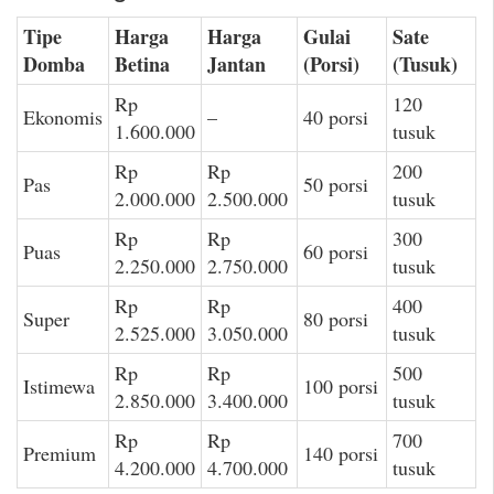
Tipe
Harga
Harga
Gulai
Sate
Domba
Betina
Jantan
(Porsi)
(Tusuk)
Rp
120
Ekonomis
–
40 porsi
1.600.000
tusuk
Rp
Rp
200
Pas
50 porsi
2.000.000
2.500.000
tusuk
Rp
Rp
300
Puas
60 porsi
2.250.000
2.750.000
tusuk
Rp
Rp
400
Super
80 porsi
2.525.000
3.050.000
tusuk
Rp
Rp
500
Istimewa
100 porsi
2.850.000
3.400.000
tusuk
Rp
Rp
700
Premium
140 porsi
4.200.000
4.700.000
tusuk