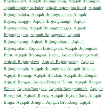
Bojongkunci
,
Aqiqah Bojonglarang
,
Aqiqah Bojongloa
,
aqiqah bojongloa kaler
,
aqiqah bojongloa kidul
,
Aqiqah
Bojongmalaka
,
Aqiqah Bojongmalang
,
Aqiqah
Bojongmanggu
,
Aqiqah Bojongmangu
,
Aqiqah
Bojongmekar
,
Aqiqah Bojongmengger
,
Aqiqah
Bojongnegara
,
Aqiqah Bojongpetir
,
Aqiqah
Bojongpicung
,
Aqiqah Bojongraharja
,
Aqiqah
Bojongsalam
,
Aqiqah Bojongsari
,
Aqiqah Bojongsari
Baru
,
Aqiqah Bojongsari Lama
,
Aqiqah Bojongsawah
,
Aqiqah Bojongslawi
,
Aqiqah Bojongsoang
,
Aqiqah
Bojongtengah
,
Aqiqah Bojongtipar
,
Aqiqah Bolang
,
Aqiqah Bonang
,
Aqiqah Bondan
,
Aqiqah Bondongan
,
Aqiqah Bongas
,
Aqiqah Bongas Kulon
,
Aqiqah Bongas
Wetan
,
Aqiqah Bongkok
,
Aqiqah Boregahindah
,
Aqiqah
Borogojol
,
Aqiqah Boros
,
Aqiqah Boyong Sari
,
Aqiqah
Braga
,
Aqiqah Bringin
,
Aqiqah Brondong
,
aqiqah