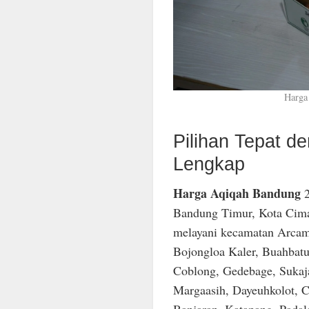
Harga
Pilihan Tepat 
Lengkap
Harga Aqiqah Bandung
2
Bandung Timur, Kota Cima
melayani kecamatan Arcam
Bojongloa Kaler, Buahbatu
Coblong, Gedebage, Sukaja
Margaasih, Dayeuhkolot, C