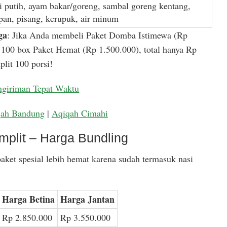
i putih, ayam bakar/goreng, sambal goreng kentang,
apan, pisang, kerupuk, air minum
ga
: Jika Anda membeli Paket Domba Istimewa (Rp
100 box Paket Hemat (Rp 1.500.000), total hanya Rp
lit 100 porsi!
ngiriman Tepat Waktu
qah Bandung
|
Aqiqah Cimahi
mplit – Harga Bundling
aket spesial lebih hemat karena sudah termasuk nasi
Harga Betina
Harga Jantan
Rp 2.850.000
Rp 3.550.000