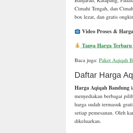
Banjaran, Katapang, Padal
Cimahi Tengah, dan Cimahi
box lezat, dan gratis ongkir
Video Proses & Harg
Tanya Harga Terbaru
Baca juga:
Paket Aqiqah 
Daftar Harga A
Harga Aqiqah Bandung
k
menyediakan berbagai pili
harga sudah termasuk grat
setiap pemesanan. Oleh ka
dikeluarkan.