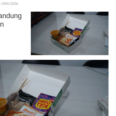
n
29/01/2026
andung
an