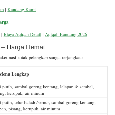
um
|
Kandang Kami
arga
|
Biaya Aqiqah Detail
|
Aqiqah Bandung 2026
k – Harga Hemat
ket nasi kotak pelengkap sangat terjangkau:
 Menu Lengkap
i putih, sambal goreng kentang, lalapan & sambal,
ang, kerupuk, air minum
i putih, telur balado/semur, sambal goreng kentang,
apan, pisang, kerupuk, air minum