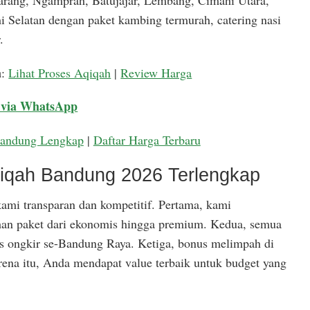
arang, Ngamprah, Batujajar, Lembang, Cimahi Utara,
 Selatan dengan paket kambing termurah, catering nasi
.
a
:
Lihat Proses Aqiqah
|
Review Harga
 via WhatsApp
Bandung Lengkap
|
Daftar Harga Terbaru
qiqah Bandung 2026 Terlengkap
ami transparan dan kompetitif. Pertama, kami
han paket dari ekonomis hingga premium. Kedua, semua
is ongkir se-Bandung Raya. Ketiga, bonus melimpah di
rena itu, Anda mendapat value terbaik untuk budget yang