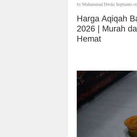
by
Muhammad Dwiki Septianto
o
Harga Aqiqah B
2026 | Murah d
Hemat