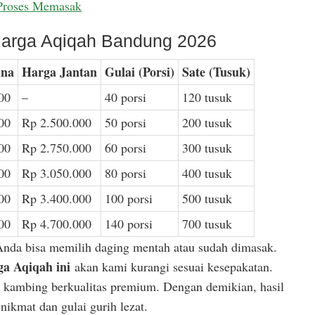
Proses Memasak
arga Aqiqah Bandung 2026
ina
Harga Jantan
Gulai (Porsi)
Sate (Tusuk)
00
–
40 porsi
120 tusuk
00
Rp 2.500.000
50 porsi
200 tusuk
00
Rp 2.750.000
60 porsi
300 tusuk
00
Rp 3.050.000
80 porsi
400 tusuk
00
Rp 3.400.000
100 porsi
500 tusuk
00
Rp 4.700.000
140 porsi
700 tusuk
Anda bisa memilih daging mentah atau sudah dimasak.
a Aqiqah ini
akan kami kurangi sesuai kesepakatan.
or kambing berkualitas premium. Dengan demikian, hasil
ikmat dan gulai gurih lezat.