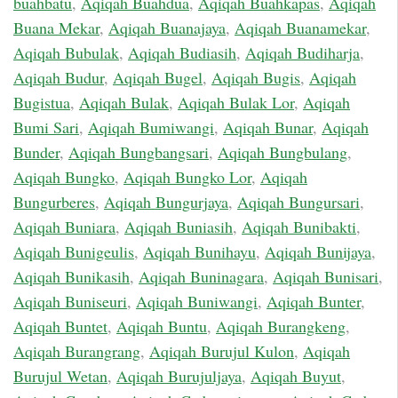
buahbatu
,
Aqiqah Buahdua
,
Aqiqah Buahkapas
,
Aqiqah
Buana Mekar
,
Aqiqah Buanajaya
,
Aqiqah Buanamekar
,
Aqiqah Bubulak
,
Aqiqah Budiasih
,
Aqiqah Budiharja
,
Aqiqah Budur
,
Aqiqah Bugel
,
Aqiqah Bugis
,
Aqiqah
Bugistua
,
Aqiqah Bulak
,
Aqiqah Bulak Lor
,
Aqiqah
Bumi Sari
,
Aqiqah Bumiwangi
,
Aqiqah Bunar
,
Aqiqah
Bunder
,
Aqiqah Bungbangsari
,
Aqiqah Bungbulang
,
Aqiqah Bungko
,
Aqiqah Bungko Lor
,
Aqiqah
Bungurberes
,
Aqiqah Bungurjaya
,
Aqiqah Bungursari
,
Aqiqah Buniara
,
Aqiqah Buniasih
,
Aqiqah Bunibakti
,
Aqiqah Bunigeulis
,
Aqiqah Bunihayu
,
Aqiqah Bunijaya
,
Aqiqah Bunikasih
,
Aqiqah Buninagara
,
Aqiqah Bunisari
,
Aqiqah Buniseuri
,
Aqiqah Buniwangi
,
Aqiqah Bunter
,
Aqiqah Buntet
,
Aqiqah Buntu
,
Aqiqah Burangkeng
,
Aqiqah Burangrang
,
Aqiqah Burujul Kulon
,
Aqiqah
Burujul Wetan
,
Aqiqah Burujuljaya
,
Aqiqah Buyut
,