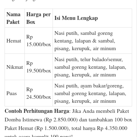
Nama
Harga per
Isi Menu Lengkap
Paket
Box
Nasi putih, sambal goreng
Rp
Hemat
kentang, lalapan & sambal,
15.000/box
pisang, kerupuk, air minum
Nasi putih, telur balado/semur,
Rp
Nikmat
sambal goreng kentang, lalapan,
19.500/box
pisang, kerupuk, air minum
Nasi putih, ayam bakar/goreng,
Rp
Puas
sambal goreng kentang, lalapan,
24.500/box
pisang, kerupuk, air minum
Contoh Perhitungan Harga
: Jika Anda membeli Paket
Domba Istimewa (Rp 2.850.000) dan tambahkan 100 box
Paket Hemat (Rp 1.500.000), total hanya Rp 4.350.000
untuk acara komplit 100 porsi!