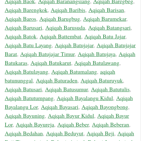
Aqiqah Baok
,
Aqiqah Baranangsiang
,
Aqiqah Baregbeg
,
Aqiqah Barengkok
,
Aqiqah Baribis
,
Aqiqah Barisan
,
Aqiqah Baros
,
Aqiqah Barugbug
,
Aqiqah Barumekar
,
Aqiqah Barusari
,
Aqiqah Barusuda
,
Aqiqah Batangsari
,
Aqiqah Batok
,
Aqiqah Battembat
,
Aqiqah Batu Jajar
,
Aqiqah Batu Layang
,
Aqiqah Batujajar
,
Aqiqah Batujajar
Barat
,
Aqiqah Batujajar Timur
,
Aqiqah Batujaya
,
Aqiqah
Batukaras
,
Aqiqah Batukarut
,
Aqiqah Batulawang
,
Aqiqah Batulayang
,
Aqiqah Batumalang
,
aqiqah
batununggal
,
Aqiqah Baturaden
,
Aqiqah Baturuyuk
,
Aqiqah Batusari
,
Aqiqah Batusumur
,
Aqiqah Batutulis
,
Aqiqah Batutumpang
,
Aqiqah Bayalangu Kidul
,
Aqiqah
Bayalangu Lor
,
Aqiqah Bayasari
,
Aqiqah Bayongbong
,
Aqiqah Bayuning
,
Aqiqah Bayur Kidul
,
Aqiqah Bayur
Lor
,
Aqiqah Bayureja
,
Aqiqah Beber
,
Aqiqah Beberan
,
Aqiqah Bedahan
,
Aqiqah Beduyut
,
Aqiqah Beji
,
Aqiqah