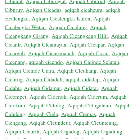
Cibunut
,
Aqiqah Ciburayut
,
Aqiqah Ciburial
,
Aqiqah
Ciburuy
,
Aqiqah Cicadas
,
aqiqah cicaheum
,
aqiqah
cicalengka
,
Aqiqah Cicalengka Kulon
,
Aqiqah
Cicalengka Wetan
,
Aqiqah Cicalung
,
Aqiqah
Cicangkang Girang
,
Aqiqah Cicangkang Hilir
,
Aqiqah
Cicanir
,
Aqiqah Cicantayan
,
Aqiqah Cicapar
,
Aqiqah
Cicareuh
,
Aqiqah Cicarimanah
,
Aqiqah Cicau
,
Aqiqah
Cicenang
,
aqiqah cicendo
,
Aqiqah Cicinde Selatan
,
Aqiqah Cicinde Utara
,
Aqiqah Cicukang
,
Aqiqah
Cicurug
,
Aqiqah Cidadali
,
aqiqah cidadap
,
Aqiqah
Cidahu
,
Aqiqah Cidamar
,
Aqiqah Cidatar
,
Aqiqah
Cidempet
,
Aqiqah Cidenok
,
Aqiqah Ciderum
,
Aqiqah
Cidokom
,
Aqiqah Cidolog
,
Aqiqah Cidugaleun
,
Aqiqah
Cidulang
,
Aqiqah Ciela
,
Aqiqah Ciemas
,
Aqiqah
Ciengang
,
Aqiqah Cieundeur
,
Aqiqah Cieunteung
,
Aqiqah Cieurih
,
Aqiqah Cigadog
,
Aqiqah Cigadung
,