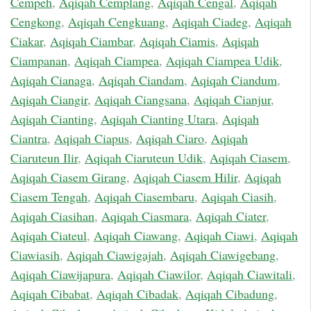
Cempeh
,
Aqiqah Cemplang
,
Aqiqah Cengal
,
Aqiqah
Cengkong
,
Aqiqah Cengkuang
,
Aqiqah Ciadeg
,
Aqiqah
Ciakar
,
Aqiqah Ciambar
,
Aqiqah Ciamis
,
Aqiqah
Ciampanan
,
Aqiqah Ciampea
,
Aqiqah Ciampea Udik
,
Aqiqah Cianaga
,
Aqiqah Ciandam
,
Aqiqah Ciandum
,
Aqiqah Ciangir
,
Aqiqah Ciangsana
,
Aqiqah Cianjur
,
Aqiqah Cianting
,
Aqiqah Cianting Utara
,
Aqiqah
Ciantra
,
Aqiqah Ciapus
,
Aqiqah Ciaro
,
Aqiqah
Ciaruteun Ilir
,
Aqiqah Ciaruteun Udik
,
Aqiqah Ciasem
,
Aqiqah Ciasem Girang
,
Aqiqah Ciasem Hilir
,
Aqiqah
Ciasem Tengah
,
Aqiqah Ciasembaru
,
Aqiqah Ciasih
,
Aqiqah Ciasihan
,
Aqiqah Ciasmara
,
Aqiqah Ciater
,
Aqiqah Ciateul
,
Aqiqah Ciawang
,
Aqiqah Ciawi
,
Aqiqah
Ciawiasih
,
Aqiqah Ciawigajah
,
Aqiqah Ciawigebang
,
Aqiqah Ciawijapura
,
Aqiqah Ciawilor
,
Aqiqah Ciawitali
,
Aqiqah Cibabat
,
Aqiqah Cibadak
,
Aqiqah Cibadung
,