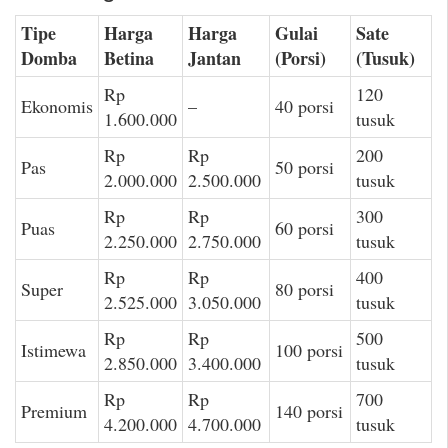
Tipe
Harga
Harga
Gulai
Sate
Domba
Betina
Jantan
(Porsi)
(Tusuk)
Rp
120
Ekonomis
–
40 porsi
1.600.000
tusuk
Rp
Rp
200
Pas
50 porsi
2.000.000
2.500.000
tusuk
Rp
Rp
300
Puas
60 porsi
2.250.000
2.750.000
tusuk
Rp
Rp
400
Super
80 porsi
2.525.000
3.050.000
tusuk
Rp
Rp
500
Istimewa
100 porsi
2.850.000
3.400.000
tusuk
Rp
Rp
700
Premium
140 porsi
4.200.000
4.700.000
tusuk