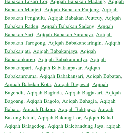
Babakan Losari Lor
,
Aqiqah Babakan Madang
,
Aqiqah
Babakan Manjeti
,
Aqiqah Babakan Panjang
,
Aqiqah
Babakan Penghulu
,
Aqiqah Babakan Peuteuy
,
Aqiqah
Babakan Raden
,
Aqiqah Babakan Sadeng
,
Aqiqah
Babakan Sari
,
Aqiqah Babakan Surabaya
,
Aqiqah
Babakan Tarogong
,
Aqiqah Babakancaringin
,
Aqiqah
Babakanjati
,
Aqiqah Babakanjaya
,
Aqiqah
Babakankareo
,
Aqiqah Babakanmulya
,
Aqiqah
Babakanpari
,
Aqiqah Babakanpasar
,
Aqiqah
Babakanreuma
,
Aqiqah Babakansari
,
Aqiqah Babatan
,
Aqiqah Babelan Kota
,
Aqiqah Bagawat
,
Aqiqah
Bagendit
,
Aqiqah Baginda
,
Aqiqah Bagjasari
,
Aqiqah
Bagoang
,
Aqiqah Bagolo
,
Aqiqah Bahagia
,
Aqiqah
Bahara
,
Aqiqah Bakom
,
Aqiqah Baktijaya
,
Aqiqah
Bakung Kidul
,
Aqiqah Bakung Lor
,
Aqiqah Balad
,
Aqiqah Balagedog
,
Aqiqah Balebandung Jaya
,
aqiqah