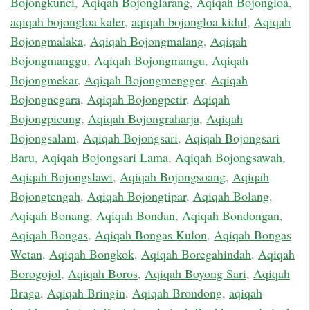
Bojongkunci
,
Aqiqah Bojonglarang
,
Aqiqah Bojongloa
,
aqiqah bojongloa kaler
,
aqiqah bojongloa kidul
,
Aqiqah
Bojongmalaka
,
Aqiqah Bojongmalang
,
Aqiqah
Bojongmanggu
,
Aqiqah Bojongmangu
,
Aqiqah
Bojongmekar
,
Aqiqah Bojongmengger
,
Aqiqah
Bojongnegara
,
Aqiqah Bojongpetir
,
Aqiqah
Bojongpicung
,
Aqiqah Bojongraharja
,
Aqiqah
Bojongsalam
,
Aqiqah Bojongsari
,
Aqiqah Bojongsari
Baru
,
Aqiqah Bojongsari Lama
,
Aqiqah Bojongsawah
,
Aqiqah Bojongslawi
,
Aqiqah Bojongsoang
,
Aqiqah
Bojongtengah
,
Aqiqah Bojongtipar
,
Aqiqah Bolang
,
Aqiqah Bonang
,
Aqiqah Bondan
,
Aqiqah Bondongan
,
Aqiqah Bongas
,
Aqiqah Bongas Kulon
,
Aqiqah Bongas
Wetan
,
Aqiqah Bongkok
,
Aqiqah Boregahindah
,
Aqiqah
Borogojol
,
Aqiqah Boros
,
Aqiqah Boyong Sari
,
Aqiqah
Braga
,
Aqiqah Bringin
,
Aqiqah Brondong
,
aqiqah