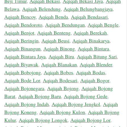
Beji Timur
,
Aqiqah Bekasi
,
Aqiqah Bekasi Jaya
,
Aqiqah
Belawa
,
Aqiqah Belendung
,
Aqiqah Belungbangjaya
,
Aqiqah Bencoy
,
Aqiqah Benda
,
Aqiqah Bendasari
,
Aqiqah Bendoroto
,
Aqiqah Bendungan
,
Aqiqah Bengle
,
Aqiqah Benjot
,
Aqiqah Benteng
,
Aqiqah Berekah
,
Aqiqah Beringin
,
Aqiqah Beusi
,
Aqiqah Binakarya
,
Aqiqah Binangun
,
Aqiqah Binong
,
Aqiqah Bintara
,
Aqiqah Bintara Jaya
,
Aqiqah Biru
,
Aqiqah Bitung Sari
,
Aqiqah Biyawak
,
Aqiqah Blanakan
,
Aqiqah Blender
,
Aqiqah Bobojong
,
Aqiqah Bobos
,
Aqiqah Bodas
,
Aqiqah Bode Lor
,
Aqiqah Bodesari
,
Aqiqah Bogor
,
Aqiqah Bojonegara
,
Aqiqah Bojong
,
Aqiqah Bojong
Barat
,
Aqiqah Bojong Baru
,
Aqiqah Bojong Gede
,
Aqiqah Bojong Indah
,
Aqiqah Bojong Jengkol
,
Aqiqah
Bojong Koneng
,
Aqiqah Bojong Kulon
,
Aqiqah Bojong
Kulur
,
Aqiqah Bojong Longok
,
Aqiqah Bojong Lor
,