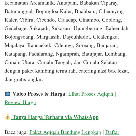
kecamatan Arcamanik, Antapani, Babakan Ciparay,
Batununggal, Bojongloa Kaler, Buahbatu, Cibeunying
Kaler, Cibiru, Cicendo, Cidadap, Cinambo, Coblong,
Gedebage, Sukajadi, Sukasari, Ujungberung, Baleendah,
Bojongsoang, Margaasih, Dayeuhkolot, Cicalengka,
Majalaya, Rancaekek, Cileunyi, Soreang, Banjaran,
Katapang, Padalarang, Ngamprah, Batujajar, Lembang,
Cimahi Utara, Cimahi Tengah, dan Cimahi Selatan
dengan paket kambing termurah, catering nasi box lezat,
dan gratis ongkir.
Video Proses & Harga
:
Lihat Proses Aqiqah
|
Review Harga
Tanya Harga Terbaru via WhatsApp
Baca juga:
Paket Aqiqah Bandung Lengkap
|
Daftar