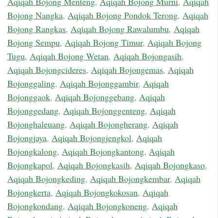
Aqiqah Bojong Menteng
,
Aqiqah Bojong Murni
,
Aqiqah
Bojong Nangka
,
Aqiqah Bojong Pondok Terong
,
Aqiqah
Bojong Rangkas
,
Aqiqah Bojong Rawalumbu
,
Aqiqah
Bojong Sempu
,
Aqiqah Bojong Timur
,
Aqiqah Bojong
Tugu
,
Aqiqah Bojong Wetan
,
Aqiqah Bojongasih
,
Aqiqah Bojongcideres
,
Aqiqah Bojongemas
,
Aqiqah
Bojonggaling
,
Aqiqah Bojonggambir
,
Aqiqah
Bojonggaok
,
Aqiqah Bojonggebang
,
Aqiqah
Bojonggedang
,
Aqiqah Bojonggenteng
,
Aqiqah
Bojonghaleuang
,
Aqiqah Bojongherang
,
Aqiqah
Bojongjaya
,
Aqiqah Bojongjengkol
,
Aqiqah
Bojongkalong
,
Aqiqah Bojongkantong
,
Aqiqah
Bojongkapol
,
Aqiqah Bojongkasih
,
Aqiqah Bojongkaso
,
Aqiqah Bojongkeding
,
Aqiqah Bojongkembar
,
Aqiqah
Bojongkerta
,
Aqiqah Bojongkokosan
,
Aqiqah
Bojongkondang
,
Aqiqah Bojongkoneng
,
Aqiqah