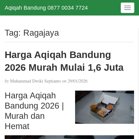
Aqiqah Bandung 0877 0034 7724
T
o
g
g
Tag:
Ragajaya
l
e
n
Harga Aqiqah Bandung
a
v
2026 Murah Mulai 1,6 Juta
i
g
by
Muhammad Dwiki Septianto
on
29/01/2026
a
t
Harga Aqiqah
i
Bandung 2026 |
o
n
Murah dan
Hemat