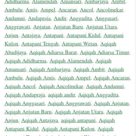
Adidharma
,
Alamendah
,
Amansari
,
Ambarjaya
,
Ambit
,
Ambulu
,
Amis
,
Ampel
,
Ancaran
,
Ancol
,
Ancolmekar
,
Andamui
,
Andapraja
,
Andir
,
Anggadita
,
Anggasari
,
Anggrawati
,
Anjatan
,
Anjatan Baru
,
Anjatan Utara
,
Anjun
,
Antajaya
,
Antapani
,
Antapani Kidul
,
Antapani
Kulon
,
Antapani Tengah
,
Antapani Wetan
,
Aqiqah
Abadijaya
,
Aqiqah Adiarsa Barat
,
Aqiqah Adiarsa Timur
,
Aqiqah Adidharma
,
Aqiqah Alamendah
,
Aqiqah
Amansari
,
Aqiqah Ambarjaya
,
Aqiqah Ambit
,
Aqiqah
Ambulu
,
Aqiqah Amis
,
Aqiqah Ampel
,
Aqiqah Ancaran
,
Aqiqah Ancol
,
Aqiqah Ancolmekar
,
Aqiqah Andamui
,
Aqiqah Andapraja
,
aqiqah andir
,
Aqiqah Anggadita
,
Aqiqah Anggasari
,
Aqiqah Anggrawati
,
Aqiqah Anjatan
,
Aqiqah Anjatan Baru
,
Aqiqah Anjatan Utara
,
Aqiqah
Anjun
,
Aqiqah Antajaya
,
aqiqah antapani
,
Aqiqah
Antapani Kidul
,
Aqiqah Antapani Kulon
,
Aqiqah