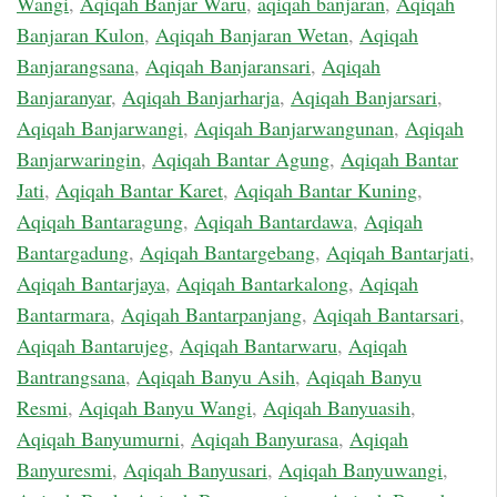
Wangi
,
Aqiqah Banjar Waru
,
aqiqah banjaran
,
Aqiqah
Banjaran Kulon
,
Aqiqah Banjaran Wetan
,
Aqiqah
Banjarangsana
,
Aqiqah Banjaransari
,
Aqiqah
Banjaranyar
,
Aqiqah Banjarharja
,
Aqiqah Banjarsari
,
Aqiqah Banjarwangi
,
Aqiqah Banjarwangunan
,
Aqiqah
Banjarwaringin
,
Aqiqah Bantar Agung
,
Aqiqah Bantar
Jati
,
Aqiqah Bantar Karet
,
Aqiqah Bantar Kuning
,
Aqiqah Bantaragung
,
Aqiqah Bantardawa
,
Aqiqah
Bantargadung
,
Aqiqah Bantargebang
,
Aqiqah Bantarjati
,
Aqiqah Bantarjaya
,
Aqiqah Bantarkalong
,
Aqiqah
Bantarmara
,
Aqiqah Bantarpanjang
,
Aqiqah Bantarsari
,
Aqiqah Bantarujeg
,
Aqiqah Bantarwaru
,
Aqiqah
Bantrangsana
,
Aqiqah Banyu Asih
,
Aqiqah Banyu
Resmi
,
Aqiqah Banyu Wangi
,
Aqiqah Banyuasih
,
Aqiqah Banyumurni
,
Aqiqah Banyurasa
,
Aqiqah
Banyuresmi
,
Aqiqah Banyusari
,
Aqiqah Banyuwangi
,