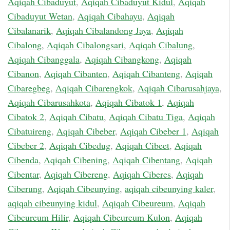
Aqiqah Cibaduyut
,
Aqiqah Cibaduyut Kidul
,
Aqiqah
Cibaduyut Wetan
,
Aqiqah Cibahayu
,
Aqiqah
Cibalanarik
,
Aqiqah Cibalandong Jaya
,
Aqiqah
Cibalong
,
Aqiqah Cibalongsari
,
Aqiqah Cibalung
,
Aqiqah Cibanggala
,
Aqiqah Cibangkong
,
Aqiqah
Cibanon
,
Aqiqah Cibanten
,
Aqiqah Cibanteng
,
Aqiqah
Cibaregbeg
,
Aqiqah Cibarengkok
,
Aqiqah Cibarusahjaya
,
Aqiqah Cibarusahkota
,
Aqiqah Cibatok 1
,
Aqiqah
Cibatok 2
,
Aqiqah Cibatu
,
Aqiqah Cibatu Tiga
,
Aqiqah
Cibatuireng
,
Aqiqah Cibeber
,
Aqiqah Cibeber 1
,
Aqiqah
Cibeber 2
,
Aqiqah Cibedug
,
Aqiqah Cibeet
,
Aqiqah
Cibenda
,
Aqiqah Cibening
,
Aqiqah Cibentang
,
Aqiqah
Cibentar
,
Aqiqah Cibereng
,
Aqiqah Ciberes
,
Aqiqah
Ciberung
,
Aqiqah Cibeunying
,
aqiqah cibeunying kaler
,
aqiqah cibeunying kidul
,
Aqiqah Cibeureum
,
Aqiqah
Cibeureum Hilir
,
Aqiqah Cibeureum Kulon
,
Aqiqah