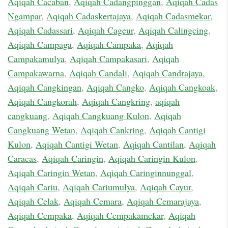
Aqiqah Cacaban
,
Aqiqah Cadangpinggan
,
Aqiqah Cadas
Ngampar
,
Aqiqah Cadaskertajaya
,
Aqiqah Cadasmekar
,
Aqiqah Cadassari
,
Aqiqah Cageur
,
Aqiqah Calingcing
,
Aqiqah Campaga
,
Aqiqah Campaka
,
Aqiqah
Campakamulya
,
Aqiqah Campakasari
,
Aqiqah
Campakawarna
,
Aqiqah Candali
,
Aqiqah Candrajaya
,
Aqiqah Cangkingan
,
Aqiqah Cangko
,
Aqiqah Cangkoak
,
Aqiqah Cangkorah
,
Aqiqah Cangkring
,
aqiqah
cangkuang
,
Aqiqah Cangkuang Kulon
,
Aqiqah
Cangkuang Wetan
,
Aqiqah Cankring
,
Aqiqah Cantigi
Kulon
,
Aqiqah Cantigi Wetan
,
Aqiqah Cantilan
,
Aqiqah
Caracas
,
Aqiqah Caringin
,
Aqiqah Caringin Kulon
,
Aqiqah Caringin Wetan
,
Aqiqah Caringinnunggal
,
Aqiqah Cariu
,
Aqiqah Cariumulya
,
Aqiqah Cayur
,
Aqiqah Celak
,
Aqiqah Cemara
,
Aqiqah Cemarajaya
,
Aqiqah Cempaka
,
Aqiqah Cempakamekar
,
Aqiqah