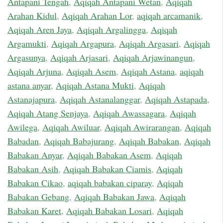
Antapani Tengah
,
Aqiqah Antapani Wetan
,
Aqiqah
Arahan Kidul
,
Aqiqah Arahan Lor
,
aqiqah arcamanik
,
Aqiqah Aren Jaya
,
Aqiqah Argalingga
,
Aqiqah
Argamukti
,
Aqiqah Argapura
,
Aqiqah Argasari
,
Aqiqah
Argasunya
,
Aqiqah Arjasari
,
Aqiqah Arjawinangun
,
Aqiqah Arjuna
,
Aqiqah Asem
,
Aqiqah Astana
,
aqiqah
astana anyar
,
Aqiqah Astana Mukti
,
Aqiqah
Astanajapura
,
Aqiqah Astanalanggar
,
Aqiqah Astapada
,
Aqiqah Atang Senjaya
,
Aqiqah Awassagara
,
Aqiqah
Awilega
,
Aqiqah Awiluar
,
Aqiqah Awirarangan
,
Aqiqah
Babadan
,
Aqiqah Babajurang
,
Aqiqah Babakan
,
Aqiqah
Babakan Anyar
,
Aqiqah Babakan Asem
,
Aqiqah
Babakan Asih
,
Aqiqah Babakan Ciamis
,
Aqiqah
Babakan Cikao
,
aqiqah babakan ciparay
,
Aqiqah
Babakan Gebang
,
Aqiqah Babakan Jawa
,
Aqiqah
Babakan Karet
,
Aqiqah Babakan Losari
,
Aqiqah