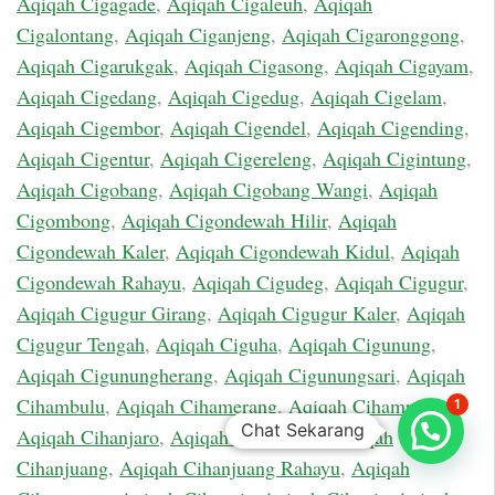
Aqiqah Cigagade
,
Aqiqah Cigaleuh
,
Aqiqah
Cigalontang
,
Aqiqah Ciganjeng
,
Aqiqah Cigaronggong
,
Aqiqah Cigarukgak
,
Aqiqah Cigasong
,
Aqiqah Cigayam
,
Aqiqah Cigedang
,
Aqiqah Cigedug
,
Aqiqah Cigelam
,
Aqiqah Cigembor
,
Aqiqah Cigendel
,
Aqiqah Cigending
,
Aqiqah Cigentur
,
Aqiqah Cigereleng
,
Aqiqah Cigintung
,
Aqiqah Cigobang
,
Aqiqah Cigobang Wangi
,
Aqiqah
Cigombong
,
Aqiqah Cigondewah Hilir
,
Aqiqah
Cigondewah Kaler
,
Aqiqah Cigondewah Kidul
,
Aqiqah
Cigondewah Rahayu
,
Aqiqah Cigudeg
,
Aqiqah Cigugur
,
Aqiqah Cigugur Girang
,
Aqiqah Cigugur Kaler
,
Aqiqah
Cigugur Tengah
,
Aqiqah Ciguha
,
Aqiqah Cigunung
,
Aqiqah Cigunungherang
,
Aqiqah Cigunungsari
,
Aqiqah
Cihambulu
,
Aqiqah Cihamerang
,
Aqiqah Cihampelas
,
1
Chat Sekarang
Aqiqah Cihanjaro
,
Aqiqah Cihanjawar
,
Aqiqah
Cihanjuang
,
Aqiqah Cihanjuang Rahayu
,
Aqiqah