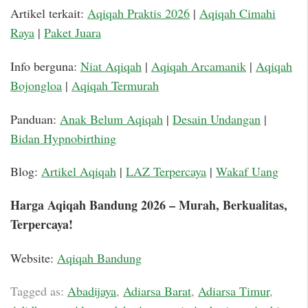
Artikel terkait:
Aqiqah Praktis 2026
|
Aqiqah Cimahi
Raya
|
Paket Juara
Info berguna:
Niat Aqiqah
|
Aqiqah Arcamanik
|
Aqiqah
Bojongloa
|
Aqiqah Termurah
Panduan:
Anak Belum Aqiqah
|
Desain Undangan
|
Bidan Hypnobirthing
Blog:
Artikel Aqiqah
|
LAZ Terpercaya
|
Wakaf Uang
Harga Aqiqah Bandung 2026 – Murah, Berkualitas,
Terpercaya!
Website:
Aqiqah Bandung
Tagged as:
Abadijaya
,
Adiarsa Barat
,
Adiarsa Timur
,