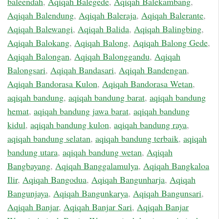
baleendah
,
Aqiqah Balegede
,
Aqiqah Balekambang
,
Aqiqah Balendung
,
Aqiqah Baleraja
,
Aqiqah Balerante
,
Aqiqah Balewangi
,
Aqiqah Balida
,
Aqiqah Balingbing
,
Aqiqah Balokang
,
Aqiqah Balong
,
Aqiqah Balong Gede
,
Aqiqah Balongan
,
Aqiqah Balonggandu
,
Aqiqah
Balongsari
,
Aqiqah Bandasari
,
Aqiqah Bandengan
,
Aqiqah Bandorasa Kulon
,
Aqiqah Bandorasa Wetan
,
aqiqah bandung
,
aqiqah bandung barat
,
aqiqah bandung
hemat
,
aqiqah bandung jawa barat
,
aqiqah bandung
kidul
,
aqiqah bandung kulon
,
aqiqah bandung raya
,
aqiqah bandung selatan
,
aqiqah bandung terbaik
,
aqiqah
bandung utara
,
aqiqah bandung wetan
,
Aqiqah
Bangbayang
,
Aqiqah Banggalamulya
,
Aqiqah Bangkaloa
Ilir
,
Aqiqah Bangodua
,
Aqiqah Bangunharja
,
Aqiqah
Bangunjaya
,
Aqiqah Bangunkarya
,
Aqiqah Bangunsari
,
Aqiqah Banjar
,
Aqiqah Banjar Sari
,
Aqiqah Banjar