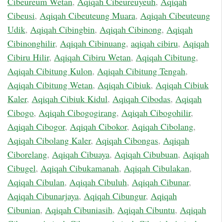
Cibeureum Wetan
,
Aqiqah Cibeureuyeuh
,
Aqiqah
Cibeusi
,
Aqiqah Cibeuteung Muara
,
Aqiqah Cibeuteung
Udik
,
Aqiqah Cibingbin
,
Aqiqah Cibinong
,
Aqiqah
Cibinonghilir
,
Aqiqah Cibinuang
,
aqiqah cibiru
,
Aqiqah
Cibiru Hilir
,
Aqiqah Cibiru Wetan
,
Aqiqah Cibitung
,
Aqiqah Cibitung Kulon
,
Aqiqah Cibitung Tengah
,
Aqiqah Cibitung Wetan
,
Aqiqah Cibiuk
,
Aqiqah Cibiuk
Kaler
,
Aqiqah Cibiuk Kidul
,
Aqiqah Cibodas
,
Aqiqah
Cibogo
,
Aqiqah Cibogogirang
,
Aqiqah Cibogohilir
,
Aqiqah Cibogor
,
Aqiqah Cibokor
,
Aqiqah Cibolang
,
Aqiqah Cibolang Kaler
,
Aqiqah Cibongas
,
Aqiqah
Ciborelang
,
Aqiqah Cibuaya
,
Aqiqah Cibubuan
,
Aqiqah
Cibugel
,
Aqiqah Cibukamanah
,
Aqiqah Cibulakan
,
Aqiqah Cibulan
,
Aqiqah Cibuluh
,
Aqiqah Cibunar
,
Aqiqah Cibunarjaya
,
Aqiqah Cibungur
,
Aqiqah
Cibunian
,
Aqiqah Cibuniasih
,
Aqiqah Cibuntu
,
Aqiqah