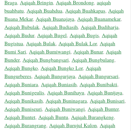
Braga
,
Aqiqah Bringin
,
Aqiqah Brondong
,
aqiqah
buahbatu
,
Aqiqah Buahdua
,
Aqiqah Buahkapas
,
Aqiqah
Buana Mekar
,
Aqiqah Buanajaya
,
Aqiqah Buanamekar
,
Aqiqah Bubulak
,
Aqiqah Budiasih
,
Aqiqah Budiharja
,
Aqiqah Budur
,
Aqiqah Bugel
,
Aqiqah Bugis
,
Aqiqah
Bugistua
,
Aqiqah Bulak
,
Aqiqah Bulak Lor
,
Aqiqah
Bumi Sari
,
Aqiqah Bumiwangi
,
Aqiqah Bunar
,
Aqiqah
Bunder
,
Aqiqah Bungbangsari
,
Aqiqah Bungbulang
,
Aqiqah Bungko
,
Aqiqah Bungko Lor
,
Aqiqah
Bungurberes
,
Aqiqah Bungurjaya
,
Aqiqah Bungursari
,
Aqiqah Buniara
,
Aqiqah Buniasih
,
Aqiqah Bunibakti
,
Aqiqah Bunigeulis
,
Aqiqah Bunihayu
,
Aqiqah Bunijaya
,
Aqiqah Bunikasih
,
Aqiqah Buninagara
,
Aqiqah Bunisari
,
Aqiqah Buniseuri
,
Aqiqah Buniwangi
,
Aqiqah Bunter
,
Aqiqah Buntet
,
Aqiqah Buntu
,
Aqiqah Burangkeng
,
Aqiqah Burangrang
,
Aqiqah Burujul Kulon
,
Aqiqah