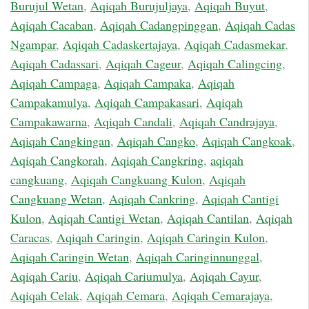
Burujul Wetan
,
Aqiqah Burujuljaya
,
Aqiqah Buyut
,
Aqiqah Cacaban
,
Aqiqah Cadangpinggan
,
Aqiqah Cadas
Ngampar
,
Aqiqah Cadaskertajaya
,
Aqiqah Cadasmekar
,
Aqiqah Cadassari
,
Aqiqah Cageur
,
Aqiqah Calingcing
,
Aqiqah Campaga
,
Aqiqah Campaka
,
Aqiqah
Campakamulya
,
Aqiqah Campakasari
,
Aqiqah
Campakawarna
,
Aqiqah Candali
,
Aqiqah Candrajaya
,
Aqiqah Cangkingan
,
Aqiqah Cangko
,
Aqiqah Cangkoak
,
Aqiqah Cangkorah
,
Aqiqah Cangkring
,
aqiqah
cangkuang
,
Aqiqah Cangkuang Kulon
,
Aqiqah
Cangkuang Wetan
,
Aqiqah Cankring
,
Aqiqah Cantigi
Kulon
,
Aqiqah Cantigi Wetan
,
Aqiqah Cantilan
,
Aqiqah
Caracas
,
Aqiqah Caringin
,
Aqiqah Caringin Kulon
,
Aqiqah Caringin Wetan
,
Aqiqah Caringinnunggal
,
Aqiqah Cariu
,
Aqiqah Cariumulya
,
Aqiqah Cayur
,
Aqiqah Celak
,
Aqiqah Cemara
,
Aqiqah Cemarajaya
,