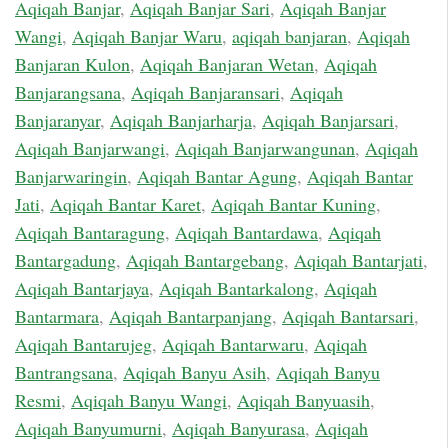
Aqiqah Banjar
,
Aqiqah Banjar Sari
,
Aqiqah Banjar
Wangi
,
Aqiqah Banjar Waru
,
aqiqah banjaran
,
Aqiqah
Banjaran Kulon
,
Aqiqah Banjaran Wetan
,
Aqiqah
Banjarangsana
,
Aqiqah Banjaransari
,
Aqiqah
Banjaranyar
,
Aqiqah Banjarharja
,
Aqiqah Banjarsari
,
Aqiqah Banjarwangi
,
Aqiqah Banjarwangunan
,
Aqiqah
Banjarwaringin
,
Aqiqah Bantar Agung
,
Aqiqah Bantar
Jati
,
Aqiqah Bantar Karet
,
Aqiqah Bantar Kuning
,
Aqiqah Bantaragung
,
Aqiqah Bantardawa
,
Aqiqah
Bantargadung
,
Aqiqah Bantargebang
,
Aqiqah Bantarjati
,
Aqiqah Bantarjaya
,
Aqiqah Bantarkalong
,
Aqiqah
Bantarmara
,
Aqiqah Bantarpanjang
,
Aqiqah Bantarsari
,
Aqiqah Bantarujeg
,
Aqiqah Bantarwaru
,
Aqiqah
Bantrangsana
,
Aqiqah Banyu Asih
,
Aqiqah Banyu
Resmi
,
Aqiqah Banyu Wangi
,
Aqiqah Banyuasih
,
Aqiqah Banyumurni
,
Aqiqah Banyurasa
,
Aqiqah