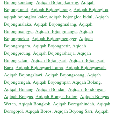
Bojongkondang
,
Aqiqah Bojongkoneng
,
Aqiqah
Bojongkunci
,
Aqiqah Bojonglarang
,
Aqiqah Bojongloa
,
aqiqah bojongloa kaler
,
aqiqah bojongloa kidul
,
Aqiqah
Bojongmalaka
,
Aqiqah Bojongmalang
,
Aqiqah
Bojongmanggu
,
Aqiqah Bojongmangu
,
Aqiqah
Bojongmekar
,
Aqiqah Bojongmengger
,
Aqiqah
Bojongnegara
,
Aqiqah Bojongpetir
,
Aqiqah
Bojongpicung
,
Aqiqah Bojongraharja
,
Aqiqah
Bojongsalam
,
Aqiqah Bojongsari
,
Aqiqah Bojongsari
Baru
,
Aqiqah Bojongsari Lama
,
Aqiqah Bojongsawah
,
Aqiqah Bojongslawi
,
Aqiqah Bojongsoang
,
Aqiqah
Bojongtengah
,
Aqiqah Bojongtipar
,
Aqiqah Bolang
,
Aqiqah Bonang
,
Aqiqah Bondan
,
Aqiqah Bondongan
,
Aqiqah Bongas
,
Aqiqah Bongas Kulon
,
Aqiqah Bongas
Wetan
,
Aqiqah Bongkok
,
Aqiqah Boregahindah
,
Aqiqah
Borogojol
,
Aqiqah Boros
,
Aqiqah Boyong Sari
,
Aqiqah