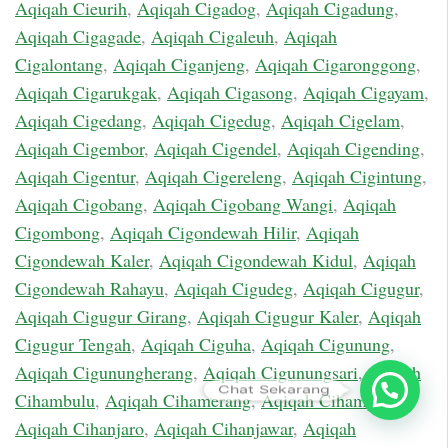
Aqiqah Cieurih
,
Aqiqah Cigadog
,
Aqiqah Cigadung
,
Aqiqah Cigagade
,
Aqiqah Cigaleuh
,
Aqiqah
Cigalontang
,
Aqiqah Ciganjeng
,
Aqiqah Cigaronggong
,
Aqiqah Cigarukgak
,
Aqiqah Cigasong
,
Aqiqah Cigayam
,
Aqiqah Cigedang
,
Aqiqah Cigedug
,
Aqiqah Cigelam
,
Aqiqah Cigembor
,
Aqiqah Cigendel
,
Aqiqah Cigending
,
Aqiqah Cigentur
,
Aqiqah Cigereleng
,
Aqiqah Cigintung
,
Aqiqah Cigobang
,
Aqiqah Cigobang Wangi
,
Aqiqah
Cigombong
,
Aqiqah Cigondewah Hilir
,
Aqiqah
Cigondewah Kaler
,
Aqiqah Cigondewah Kidul
,
Aqiqah
Cigondewah Rahayu
,
Aqiqah Cigudeg
,
Aqiqah Cigugur
,
Aqiqah Cigugur Girang
,
Aqiqah Cigugur Kaler
,
Aqiqah
Cigugur Tengah
,
Aqiqah Ciguha
,
Aqiqah Cigunung
,
Aqiqah Cigunungherang
,
Aqiqah Cigunungsari
,
Aqiqah
Chat Sekarang
Cihambulu
,
Aqiqah Cihamerang
,
Aqiqah Cihampelas
,
Aqiqah Cihanjaro
,
Aqiqah Cihanjawar
,
Aqiqah