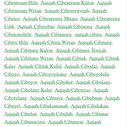
Cibeureum Hilir
,
Aqiqah Cibeureum Kulon
,
Aqiqah
Cibeureum Wetan
,
Aqiqah Cibeureuyeuh
,
Aqiqah
Cibeusi
,
Aqiqah Cibeuteung Muara
,
Aqiqah Cibeuteung
Udik
,
Aqiqah Cibingbin
,
Aqiqah Cibinong
,
Aqiqah
Cibinonghilir
,
Aqiqah Cibinuang
,
aqiqah cibiru
,
Aqiqah
Cibiru Hilir
,
Aqiqah Cibiru Wetan
,
Aqiqah Cibitung
,
Aqiqah Cibitung Kulon
,
Aqiqah Cibitung Tengah
,
Aqiqah Cibitung Wetan
,
Aqiqah Cibiuk
,
Aqiqah Cibiuk
Kaler
,
Aqiqah Cibiuk Kidul
,
Aqiqah Cibodas
,
Aqiqah
Cibogo
,
Aqiqah Cibogogirang
,
Aqiqah Cibogohilir
,
Aqiqah Cibogor
,
Aqiqah Cibokor
,
Aqiqah Cibolang
,
Aqiqah Cibolang Kaler
,
Aqiqah Cibongas
,
Aqiqah
Ciborelang
,
Aqiqah Cibuaya
,
Aqiqah Cibubuan
,
Aqiqah
Cibugel
,
Aqiqah Cibukamanah
,
Aqiqah Cibulakan
,
Aqiqah Cibulan
,
Aqiqah Cibuluh
,
Aqiqah Cibunar
,
Aqiqah Cibunarjaya
,
Aqiqah Cibungur
,
Aqiqah