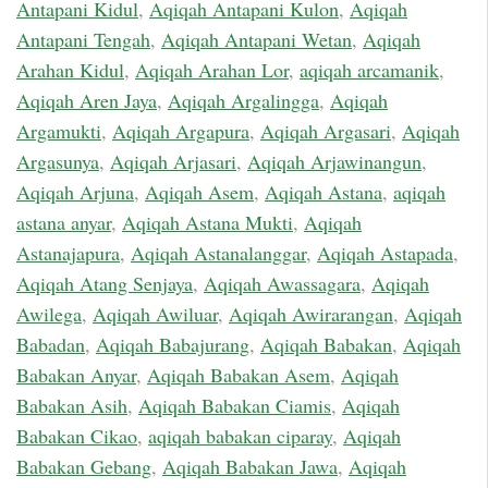
Antapani Kidul
,
Aqiqah Antapani Kulon
,
Aqiqah
Antapani Tengah
,
Aqiqah Antapani Wetan
,
Aqiqah
Arahan Kidul
,
Aqiqah Arahan Lor
,
aqiqah arcamanik
,
Aqiqah Aren Jaya
,
Aqiqah Argalingga
,
Aqiqah
Argamukti
,
Aqiqah Argapura
,
Aqiqah Argasari
,
Aqiqah
Argasunya
,
Aqiqah Arjasari
,
Aqiqah Arjawinangun
,
Aqiqah Arjuna
,
Aqiqah Asem
,
Aqiqah Astana
,
aqiqah
astana anyar
,
Aqiqah Astana Mukti
,
Aqiqah
Astanajapura
,
Aqiqah Astanalanggar
,
Aqiqah Astapada
,
Aqiqah Atang Senjaya
,
Aqiqah Awassagara
,
Aqiqah
Awilega
,
Aqiqah Awiluar
,
Aqiqah Awirarangan
,
Aqiqah
Babadan
,
Aqiqah Babajurang
,
Aqiqah Babakan
,
Aqiqah
Babakan Anyar
,
Aqiqah Babakan Asem
,
Aqiqah
Babakan Asih
,
Aqiqah Babakan Ciamis
,
Aqiqah
Babakan Cikao
,
aqiqah babakan ciparay
,
Aqiqah
Babakan Gebang
,
Aqiqah Babakan Jawa
,
Aqiqah