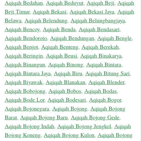
Aqiqah Bedahan
,
Aqiqah Beduyut
,
Aqiqah Beji
,
Aqiqah
Beji Timur
,
Aqiqah Bekasi
,
Aqiqah Bekasi Jaya
,
Aqiqah
Belawa
,
Aqiqah Belendung
,
Aqiqah Belungbangjaya
,
Aqiqah Bencoy
,
Aqiqah Benda
,
Aqiqah Bendasari
,
Aqiqah Bendoroto
,
Aqiqah Bendungan
,
Aqiqah Bengle
,
Aqiqah Benjot
,
Aqiqah Benteng
,
Aqiqah Berekah
,
Aqiqah Beringin
,
Aqiqah Beusi
,
Aqiqah Binakarya
,
Aqiqah Binangun
,
Aqiqah Binong
,
Aqiqah Bintara
,
Aqiqah Bintara Jaya
,
Aqiqah Biru
,
Aqiqah Bitung Sari
,
Aqiqah Biyawak
,
Aqiqah Blanakan
,
Aqiqah Blender
,
Aqiqah Bobojong
,
Aqiqah Bobos
,
Aqiqah Bodas
,
Aqiqah Bode Lor
,
Aqiqah Bodesari
,
Aqiqah Bogor
,
Aqiqah Bojonegara
,
Aqiqah Bojong
,
Aqiqah Bojong
Barat
,
Aqiqah Bojong Baru
,
Aqiqah Bojong Gede
,
Aqiqah Bojong Indah
,
Aqiqah Bojong Jengkol
,
Aqiqah
Bojong Koneng
,
Aqiqah Bojong Kulon
,
Aqiqah Bojong