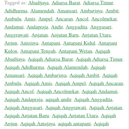
Tagged as:
Abadijaya
,
Adiarsa Barat
,
Adiarsa Timur
,
Adidharma
,
Alamendah
,
Amansari
,
Ambarjaya
,
Ambit
,
Ambulu
,
Amis
,
Ampel
,
Ancaran
,
Ancol
,
Ancolmekar
,
Andamui
,
Andapraja
,
Andir
,
Anggadita
,
Anggasari
,
Anggrawati
,
Anjatan
,
Anjatan Baru
,
Anjatan Utara
,
Anjun
,
Antajaya
,
Antapani
,
Antapani Kidul
,
Antapani
Kulon
,
Antapani Tengah
,
Antapani Wetan
,
Aqiqah
Abadijaya
,
Aqiqah Adiarsa Barat
,
Aqiqah Adiarsa Timur
,
Aqiqah Adidharma
,
Aqiqah Alamendah
,
Aqiqah
Amansari
,
Aqiqah Ambarjaya
,
Aqiqah Ambit
,
Aqiqah
Ambulu
,
Aqiqah Amis
,
Aqiqah Ampel
,
Aqiqah Ancaran
,
Aqiqah Ancol
,
Aqiqah Ancolmekar
,
Aqiqah Andamui
,
Aqiqah Andapraja
,
aqiqah andir
,
Aqiqah Anggadita
,
Aqiqah Anggasari
,
Aqiqah Anggrawati
,
Aqiqah Anjatan
,
Aqiqah Anjatan Baru
,
Aqiqah Anjatan Utara
,
Aqiqah
Anjun
,
Aqiqah Antajaya
,
aqiqah antapani
,
Aqiqah