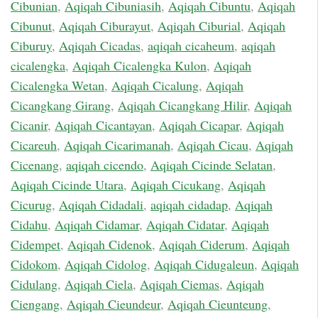
Cibunian
,
Aqiqah Cibuniasih
,
Aqiqah Cibuntu
,
Aqiqah
Cibunut
,
Aqiqah Ciburayut
,
Aqiqah Ciburial
,
Aqiqah
Ciburuy
,
Aqiqah Cicadas
,
aqiqah cicaheum
,
aqiqah
cicalengka
,
Aqiqah Cicalengka Kulon
,
Aqiqah
Cicalengka Wetan
,
Aqiqah Cicalung
,
Aqiqah
Cicangkang Girang
,
Aqiqah Cicangkang Hilir
,
Aqiqah
Cicanir
,
Aqiqah Cicantayan
,
Aqiqah Cicapar
,
Aqiqah
Cicareuh
,
Aqiqah Cicarimanah
,
Aqiqah Cicau
,
Aqiqah
Cicenang
,
aqiqah cicendo
,
Aqiqah Cicinde Selatan
,
Aqiqah Cicinde Utara
,
Aqiqah Cicukang
,
Aqiqah
Cicurug
,
Aqiqah Cidadali
,
aqiqah cidadap
,
Aqiqah
Cidahu
,
Aqiqah Cidamar
,
Aqiqah Cidatar
,
Aqiqah
Cidempet
,
Aqiqah Cidenok
,
Aqiqah Ciderum
,
Aqiqah
Cidokom
,
Aqiqah Cidolog
,
Aqiqah Cidugaleun
,
Aqiqah
Cidulang
,
Aqiqah Ciela
,
Aqiqah Ciemas
,
Aqiqah
Ciengang
,
Aqiqah Cieundeur
,
Aqiqah Cieunteung
,