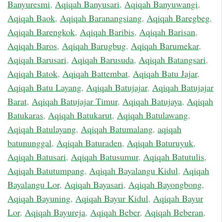
Banyuresmi
,
Aqiqah Banyusari
,
Aqiqah Banyuwangi
,
Aqiqah Baok
,
Aqiqah Baranangsiang
,
Aqiqah Baregbeg
,
Aqiqah Barengkok
,
Aqiqah Baribis
,
Aqiqah Barisan
,
Aqiqah Baros
,
Aqiqah Barugbug
,
Aqiqah Barumekar
,
Aqiqah Barusari
,
Aqiqah Barusuda
,
Aqiqah Batangsari
,
Aqiqah Batok
,
Aqiqah Battembat
,
Aqiqah Batu Jajar
,
Aqiqah Batu Layang
,
Aqiqah Batujajar
,
Aqiqah Batujajar
Barat
,
Aqiqah Batujajar Timur
,
Aqiqah Batujaya
,
Aqiqah
Batukaras
,
Aqiqah Batukarut
,
Aqiqah Batulawang
,
Aqiqah Batulayang
,
Aqiqah Batumalang
,
aqiqah
batununggal
,
Aqiqah Baturaden
,
Aqiqah Baturuyuk
,
Aqiqah Batusari
,
Aqiqah Batusumur
,
Aqiqah Batutulis
,
Aqiqah Batutumpang
,
Aqiqah Bayalangu Kidul
,
Aqiqah
Bayalangu Lor
,
Aqiqah Bayasari
,
Aqiqah Bayongbong
,
Aqiqah Bayuning
,
Aqiqah Bayur Kidul
,
Aqiqah Bayur
Lor
,
Aqiqah Bayureja
,
Aqiqah Beber
,
Aqiqah Beberan
,