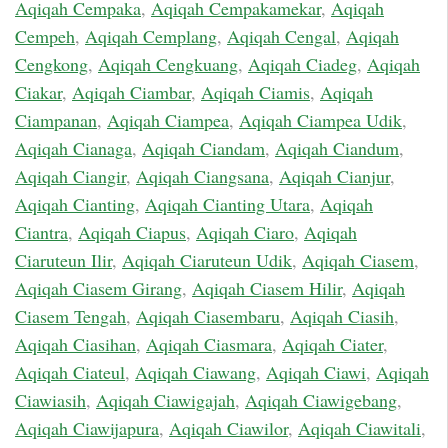
Aqiqah Cempaka
,
Aqiqah Cempakamekar
,
Aqiqah
Cempeh
,
Aqiqah Cemplang
,
Aqiqah Cengal
,
Aqiqah
Cengkong
,
Aqiqah Cengkuang
,
Aqiqah Ciadeg
,
Aqiqah
Ciakar
,
Aqiqah Ciambar
,
Aqiqah Ciamis
,
Aqiqah
Ciampanan
,
Aqiqah Ciampea
,
Aqiqah Ciampea Udik
,
Aqiqah Cianaga
,
Aqiqah Ciandam
,
Aqiqah Ciandum
,
Aqiqah Ciangir
,
Aqiqah Ciangsana
,
Aqiqah Cianjur
,
Aqiqah Cianting
,
Aqiqah Cianting Utara
,
Aqiqah
Ciantra
,
Aqiqah Ciapus
,
Aqiqah Ciaro
,
Aqiqah
Ciaruteun Ilir
,
Aqiqah Ciaruteun Udik
,
Aqiqah Ciasem
,
Aqiqah Ciasem Girang
,
Aqiqah Ciasem Hilir
,
Aqiqah
Ciasem Tengah
,
Aqiqah Ciasembaru
,
Aqiqah Ciasih
,
Aqiqah Ciasihan
,
Aqiqah Ciasmara
,
Aqiqah Ciater
,
Aqiqah Ciateul
,
Aqiqah Ciawang
,
Aqiqah Ciawi
,
Aqiqah
Ciawiasih
,
Aqiqah Ciawigajah
,
Aqiqah Ciawigebang
,
Aqiqah Ciawijapura
,
Aqiqah Ciawilor
,
Aqiqah Ciawitali
,