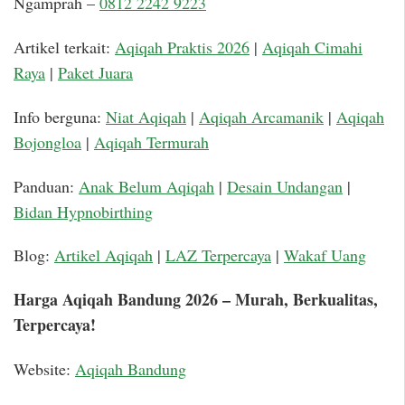
Ngamprah –
0812 2242 9223
Artikel terkait:
Aqiqah Praktis 2026
|
Aqiqah Cimahi
Raya
|
Paket Juara
Info berguna:
Niat Aqiqah
|
Aqiqah Arcamanik
|
Aqiqah
Bojongloa
|
Aqiqah Termurah
Panduan:
Anak Belum Aqiqah
|
Desain Undangan
|
Bidan Hypnobirthing
Blog:
Artikel Aqiqah
|
LAZ Terpercaya
|
Wakaf Uang
Harga Aqiqah Bandung 2026 – Murah, Berkualitas,
Terpercaya!
Website:
Aqiqah Bandung