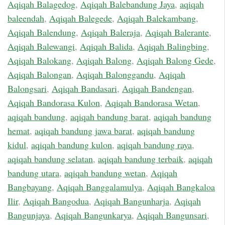
Aqiqah Balagedog
,
Aqiqah Balebandung Jaya
,
aqiqah
baleendah
,
Aqiqah Balegede
,
Aqiqah Balekambang
,
Aqiqah Balendung
,
Aqiqah Baleraja
,
Aqiqah Balerante
,
Aqiqah Balewangi
,
Aqiqah Balida
,
Aqiqah Balingbing
,
Aqiqah Balokang
,
Aqiqah Balong
,
Aqiqah Balong Gede
,
Aqiqah Balongan
,
Aqiqah Balonggandu
,
Aqiqah
Balongsari
,
Aqiqah Bandasari
,
Aqiqah Bandengan
,
Aqiqah Bandorasa Kulon
,
Aqiqah Bandorasa Wetan
,
aqiqah bandung
,
aqiqah bandung barat
,
aqiqah bandung
hemat
,
aqiqah bandung jawa barat
,
aqiqah bandung
kidul
,
aqiqah bandung kulon
,
aqiqah bandung raya
,
aqiqah bandung selatan
,
aqiqah bandung terbaik
,
aqiqah
bandung utara
,
aqiqah bandung wetan
,
Aqiqah
Bangbayang
,
Aqiqah Banggalamulya
,
Aqiqah Bangkaloa
Ilir
,
Aqiqah Bangodua
,
Aqiqah Bangunharja
,
Aqiqah
Bangunjaya
,
Aqiqah Bangunkarya
,
Aqiqah Bangunsari
,