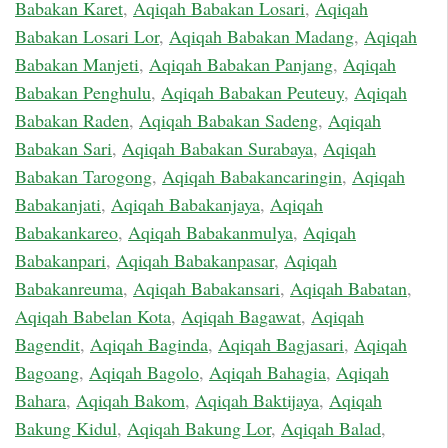
Babakan Karet
,
Aqiqah Babakan Losari
,
Aqiqah
Babakan Losari Lor
,
Aqiqah Babakan Madang
,
Aqiqah
Babakan Manjeti
,
Aqiqah Babakan Panjang
,
Aqiqah
Babakan Penghulu
,
Aqiqah Babakan Peuteuy
,
Aqiqah
Babakan Raden
,
Aqiqah Babakan Sadeng
,
Aqiqah
Babakan Sari
,
Aqiqah Babakan Surabaya
,
Aqiqah
Babakan Tarogong
,
Aqiqah Babakancaringin
,
Aqiqah
Babakanjati
,
Aqiqah Babakanjaya
,
Aqiqah
Babakankareo
,
Aqiqah Babakanmulya
,
Aqiqah
Babakanpari
,
Aqiqah Babakanpasar
,
Aqiqah
Babakanreuma
,
Aqiqah Babakansari
,
Aqiqah Babatan
,
Aqiqah Babelan Kota
,
Aqiqah Bagawat
,
Aqiqah
Bagendit
,
Aqiqah Baginda
,
Aqiqah Bagjasari
,
Aqiqah
Bagoang
,
Aqiqah Bagolo
,
Aqiqah Bahagia
,
Aqiqah
Bahara
,
Aqiqah Bakom
,
Aqiqah Baktijaya
,
Aqiqah
Bakung Kidul
,
Aqiqah Bakung Lor
,
Aqiqah Balad
,