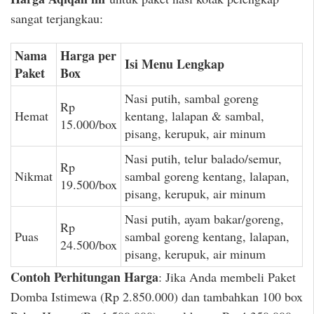
sangat terjangkau:
Nama
Harga per
Isi Menu Lengkap
Paket
Box
Nasi putih, sambal goreng
Rp
Hemat
kentang, lalapan & sambal,
15.000/box
pisang, kerupuk, air minum
Nasi putih, telur balado/semur,
Rp
Nikmat
sambal goreng kentang, lalapan,
19.500/box
pisang, kerupuk, air minum
Nasi putih, ayam bakar/goreng,
Rp
Puas
sambal goreng kentang, lalapan,
24.500/box
pisang, kerupuk, air minum
Contoh Perhitungan Harga
: Jika Anda membeli Paket
Domba Istimewa (Rp 2.850.000) dan tambahkan 100 box