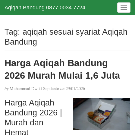
Aqiqah Bandung 0877 0034 7724
T
o
g
g
Tag:
aqiqah sesuai syariat Aqiqah
l
Bandung
e
n
a
Harga Aqiqah Bandung
v
i
2026 Murah Mulai 1,6 Juta
g
a
t
by
Muhammad Dwiki Septianto
on
29/01/2026
i
Harga Aqiqah
o
n
Bandung 2026 |
Murah dan
Hemat