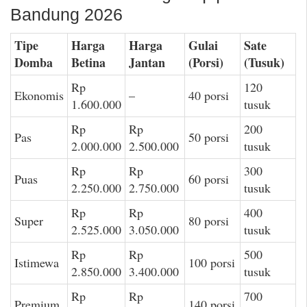
Bandung 2026
Tipe
Harga
Harga
Gulai
Sate
Domba
Betina
Jantan
(Porsi)
(Tusuk)
Rp
120
Ekonomis
–
40 porsi
1.600.000
tusuk
Rp
Rp
200
Pas
50 porsi
2.000.000
2.500.000
tusuk
Rp
Rp
300
Puas
60 porsi
2.250.000
2.750.000
tusuk
Rp
Rp
400
Super
80 porsi
2.525.000
3.050.000
tusuk
Rp
Rp
500
Istimewa
100 porsi
2.850.000
3.400.000
tusuk
Rp
Rp
700
Premium
140 porsi