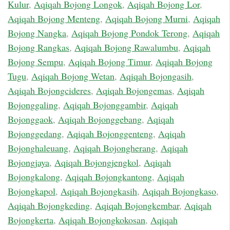
Kulur
,
Aqiqah Bojong Longok
,
Aqiqah Bojong Lor
,
Aqiqah Bojong Menteng
,
Aqiqah Bojong Murni
,
Aqiqah
Bojong Nangka
,
Aqiqah Bojong Pondok Terong
,
Aqiqah
Bojong Rangkas
,
Aqiqah Bojong Rawalumbu
,
Aqiqah
Bojong Sempu
,
Aqiqah Bojong Timur
,
Aqiqah Bojong
Tugu
,
Aqiqah Bojong Wetan
,
Aqiqah Bojongasih
,
Aqiqah Bojongcideres
,
Aqiqah Bojongemas
,
Aqiqah
Bojonggaling
,
Aqiqah Bojonggambir
,
Aqiqah
Bojonggaok
,
Aqiqah Bojonggebang
,
Aqiqah
Bojonggedang
,
Aqiqah Bojonggenteng
,
Aqiqah
Bojonghaleuang
,
Aqiqah Bojongherang
,
Aqiqah
Bojongjaya
,
Aqiqah Bojongjengkol
,
Aqiqah
Bojongkalong
,
Aqiqah Bojongkantong
,
Aqiqah
Bojongkapol
,
Aqiqah Bojongkasih
,
Aqiqah Bojongkaso
,
Aqiqah Bojongkeding
,
Aqiqah Bojongkembar
,
Aqiqah
Bojongkerta
,
Aqiqah Bojongkokosan
,
Aqiqah