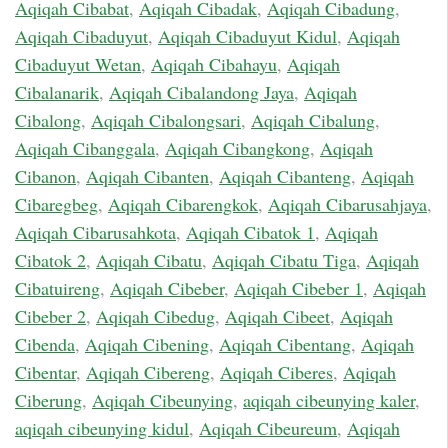
Aqiqah Cibabat
,
Aqiqah Cibadak
,
Aqiqah Cibadung
,
Aqiqah Cibaduyut
,
Aqiqah Cibaduyut Kidul
,
Aqiqah
Cibaduyut Wetan
,
Aqiqah Cibahayu
,
Aqiqah
Cibalanarik
,
Aqiqah Cibalandong Jaya
,
Aqiqah
Cibalong
,
Aqiqah Cibalongsari
,
Aqiqah Cibalung
,
Aqiqah Cibanggala
,
Aqiqah Cibangkong
,
Aqiqah
Cibanon
,
Aqiqah Cibanten
,
Aqiqah Cibanteng
,
Aqiqah
Cibaregbeg
,
Aqiqah Cibarengkok
,
Aqiqah Cibarusahjaya
,
Aqiqah Cibarusahkota
,
Aqiqah Cibatok 1
,
Aqiqah
Cibatok 2
,
Aqiqah Cibatu
,
Aqiqah Cibatu Tiga
,
Aqiqah
Cibatuireng
,
Aqiqah Cibeber
,
Aqiqah Cibeber 1
,
Aqiqah
Cibeber 2
,
Aqiqah Cibedug
,
Aqiqah Cibeet
,
Aqiqah
Cibenda
,
Aqiqah Cibening
,
Aqiqah Cibentang
,
Aqiqah
Cibentar
,
Aqiqah Cibereng
,
Aqiqah Ciberes
,
Aqiqah
Ciberung
,
Aqiqah Cibeunying
,
aqiqah cibeunying kaler
,
aqiqah cibeunying kidul
,
Aqiqah Cibeureum
,
Aqiqah