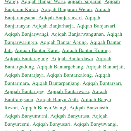
Wangi
,
Aqiqah Banjar Waru
,
aqiqah banjaran
,
Aqiqah
Banjaran Kulon
,
Aqiqah Banjaran Wetan
,
Aqiqah
Banjarangsana
,
Aqiqah Banjaransari
,
Aqiqah
Banjaranyar
,
Aqiqah Banjarharja
,
Aqiqah Banjarsari
,
Aqiqah Banjarwangi
,
Aqiqah Banjarwangunan
,
Aqiqah
Banjarwaringin
,
Aqiqah Bantar Agung
,
Aqiqah Bantar
Jati
,
Aqiqah Bantar Karet
,
Aqiqah Bantar Kuning
,
Aqiqah Bantaragung
,
Aqiqah Bantardawa
,
Aqiqah
Bantargadung
,
Aqiqah Bantargebang
,
Aqiqah Bantarjati
,
Aqiqah Bantarjaya
,
Aqiqah Bantarkalong
,
Aqiqah
Bantarmara
,
Aqiqah Bantarpanjang
,
Aqiqah Bantarsari
,
Aqiqah Bantarujeg
,
Aqiqah Bantarwaru
,
Aqiqah
Bantrangsana
,
Aqiqah Banyu Asih
,
Aqiqah Banyu
Resmi
,
Aqiqah Banyu Wangi
,
Aqiqah Banyuasih
,
Aqiqah Banyumurni
,
Aqiqah Banyurasa
,
Aqiqah
Banyuresmi
,
Aqiqah Banyusari
,
Aqiqah Banyuwangi
,