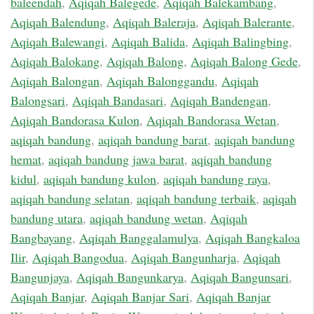
baleendah
,
Aqiqah Balegede
,
Aqiqah Balekambang
,
Aqiqah Balendung
,
Aqiqah Baleraja
,
Aqiqah Balerante
,
Aqiqah Balewangi
,
Aqiqah Balida
,
Aqiqah Balingbing
,
Aqiqah Balokang
,
Aqiqah Balong
,
Aqiqah Balong Gede
,
Aqiqah Balongan
,
Aqiqah Balonggandu
,
Aqiqah
Balongsari
,
Aqiqah Bandasari
,
Aqiqah Bandengan
,
Aqiqah Bandorasa Kulon
,
Aqiqah Bandorasa Wetan
,
aqiqah bandung
,
aqiqah bandung barat
,
aqiqah bandung
hemat
,
aqiqah bandung jawa barat
,
aqiqah bandung
kidul
,
aqiqah bandung kulon
,
aqiqah bandung raya
,
aqiqah bandung selatan
,
aqiqah bandung terbaik
,
aqiqah
bandung utara
,
aqiqah bandung wetan
,
Aqiqah
Bangbayang
,
Aqiqah Banggalamulya
,
Aqiqah Bangkaloa
Ilir
,
Aqiqah Bangodua
,
Aqiqah Bangunharja
,
Aqiqah
Bangunjaya
,
Aqiqah Bangunkarya
,
Aqiqah Bangunsari
,
Aqiqah Banjar
,
Aqiqah Banjar Sari
,
Aqiqah Banjar