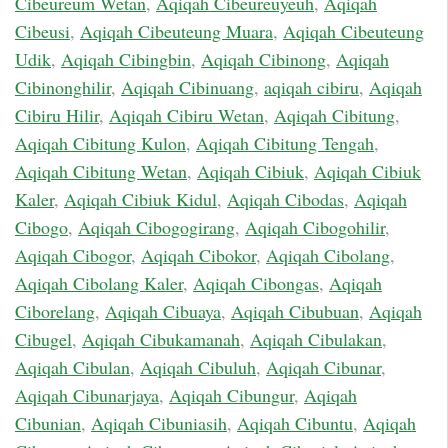
Cibeureum Wetan
,
Aqiqah Cibeureuyeuh
,
Aqiqah
Cibeusi
,
Aqiqah Cibeuteung Muara
,
Aqiqah Cibeuteung
Udik
,
Aqiqah Cibingbin
,
Aqiqah Cibinong
,
Aqiqah
Cibinonghilir
,
Aqiqah Cibinuang
,
aqiqah cibiru
,
Aqiqah
Cibiru Hilir
,
Aqiqah Cibiru Wetan
,
Aqiqah Cibitung
,
Aqiqah Cibitung Kulon
,
Aqiqah Cibitung Tengah
,
Aqiqah Cibitung Wetan
,
Aqiqah Cibiuk
,
Aqiqah Cibiuk
Kaler
,
Aqiqah Cibiuk Kidul
,
Aqiqah Cibodas
,
Aqiqah
Cibogo
,
Aqiqah Cibogogirang
,
Aqiqah Cibogohilir
,
Aqiqah Cibogor
,
Aqiqah Cibokor
,
Aqiqah Cibolang
,
Aqiqah Cibolang Kaler
,
Aqiqah Cibongas
,
Aqiqah
Ciborelang
,
Aqiqah Cibuaya
,
Aqiqah Cibubuan
,
Aqiqah
Cibugel
,
Aqiqah Cibukamanah
,
Aqiqah Cibulakan
,
Aqiqah Cibulan
,
Aqiqah Cibuluh
,
Aqiqah Cibunar
,
Aqiqah Cibunarjaya
,
Aqiqah Cibungur
,
Aqiqah
Cibunian
,
Aqiqah Cibuniasih
,
Aqiqah Cibuntu
,
Aqiqah