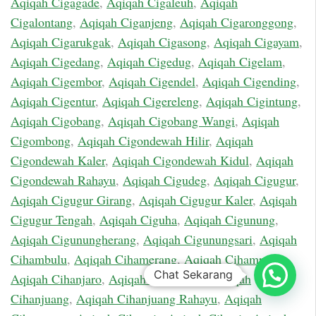
Aqiqah Cigagade
,
Aqiqah Cigaleuh
,
Aqiqah
Cigalontang
,
Aqiqah Ciganjeng
,
Aqiqah Cigaronggong
,
Aqiqah Cigarukgak
,
Aqiqah Cigasong
,
Aqiqah Cigayam
,
Aqiqah Cigedang
,
Aqiqah Cigedug
,
Aqiqah Cigelam
,
Aqiqah Cigembor
,
Aqiqah Cigendel
,
Aqiqah Cigending
,
Aqiqah Cigentur
,
Aqiqah Cigereleng
,
Aqiqah Cigintung
,
Aqiqah Cigobang
,
Aqiqah Cigobang Wangi
,
Aqiqah
Cigombong
,
Aqiqah Cigondewah Hilir
,
Aqiqah
Cigondewah Kaler
,
Aqiqah Cigondewah Kidul
,
Aqiqah
Cigondewah Rahayu
,
Aqiqah Cigudeg
,
Aqiqah Cigugur
,
Aqiqah Cigugur Girang
,
Aqiqah Cigugur Kaler
,
Aqiqah
Cigugur Tengah
,
Aqiqah Ciguha
,
Aqiqah Cigunung
,
Aqiqah Cigunungherang
,
Aqiqah Cigunungsari
,
Aqiqah
Cihambulu
,
Aqiqah Cihamerang
,
Aqiqah Cihampelas
,
Chat Sekarang
Aqiqah Cihanjaro
,
Aqiqah Cihanjawar
,
Aqiqah
Cihanjuang
,
Aqiqah Cihanjuang Rahayu
,
Aqiqah