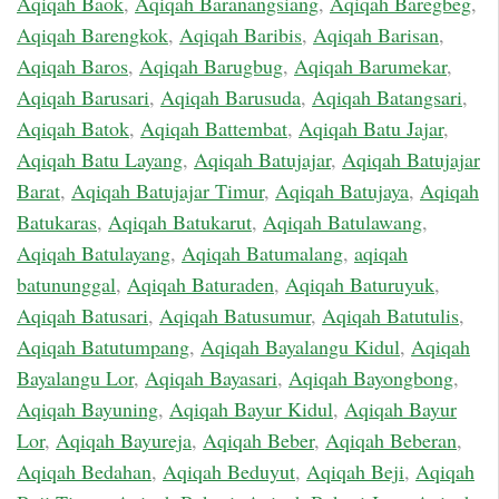
Aqiqah Baok
,
Aqiqah Baranangsiang
,
Aqiqah Baregbeg
,
Aqiqah Barengkok
,
Aqiqah Baribis
,
Aqiqah Barisan
,
Aqiqah Baros
,
Aqiqah Barugbug
,
Aqiqah Barumekar
,
Aqiqah Barusari
,
Aqiqah Barusuda
,
Aqiqah Batangsari
,
Aqiqah Batok
,
Aqiqah Battembat
,
Aqiqah Batu Jajar
,
Aqiqah Batu Layang
,
Aqiqah Batujajar
,
Aqiqah Batujajar
Barat
,
Aqiqah Batujajar Timur
,
Aqiqah Batujaya
,
Aqiqah
Batukaras
,
Aqiqah Batukarut
,
Aqiqah Batulawang
,
Aqiqah Batulayang
,
Aqiqah Batumalang
,
aqiqah
batununggal
,
Aqiqah Baturaden
,
Aqiqah Baturuyuk
,
Aqiqah Batusari
,
Aqiqah Batusumur
,
Aqiqah Batutulis
,
Aqiqah Batutumpang
,
Aqiqah Bayalangu Kidul
,
Aqiqah
Bayalangu Lor
,
Aqiqah Bayasari
,
Aqiqah Bayongbong
,
Aqiqah Bayuning
,
Aqiqah Bayur Kidul
,
Aqiqah Bayur
Lor
,
Aqiqah Bayureja
,
Aqiqah Beber
,
Aqiqah Beberan
,
Aqiqah Bedahan
,
Aqiqah Beduyut
,
Aqiqah Beji
,
Aqiqah