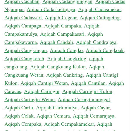
Aqiqah Cacaban
,
Aqiqah Cadangpinggan
,
Aqiqah Cadas
Ngampar
,
Aqiqah Cadaskertajaya
,
Aqiqah Cadasmekar
,
Aqiqah Cadassari
,
Aqiqah Cageur
,
Aqiqah Calingcing
,
Aqiqah Campaga
,
Aqiqah Campaka
,
Aqiqah
Campakamulya
,
Aqiqah Campakasari
,
Aqiqah
Campakawarna
,
Aqiqah Candali
,
Aqiqah Candrajaya
,
Aqiqah Cangkingan
,
Aqiqah Cangko
,
Aqiqah Cangkoak
,
Aqiqah Cangkorah
,
Aqiqah Cangkring
,
aqiqah
cangkuang
,
Aqiqah Cangkuang Kulon
,
Aqiqah
Cangkuang Wetan
,
Aqiqah Cankring
,
Aqiqah Cantigi
Kulon
,
Aqiqah Cantigi Wetan
,
Aqiqah Cantilan
,
Aqiqah
Caracas
,
Aqiqah Caringin
,
Aqiqah Caringin Kulon
,
Aqiqah Caringin Wetan
,
Aqiqah Caringinnunggal
,
Aqiqah Cariu
,
Aqiqah Cariumulya
,
Aqiqah Cayur
,
Aqiqah Celak
,
Aqiqah Cemara
,
Aqiqah Cemarajaya
,
Aqiqah Cempaka
,
Aqiqah Cempakamekar
,
Aqiqah