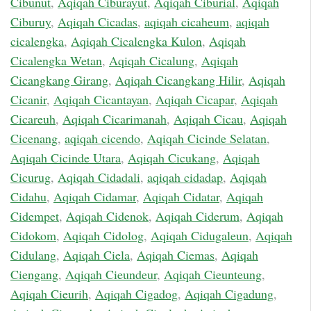
Cibunut
,
Aqiqah Ciburayut
,
Aqiqah Ciburial
,
Aqiqah
Ciburuy
,
Aqiqah Cicadas
,
aqiqah cicaheum
,
aqiqah
cicalengka
,
Aqiqah Cicalengka Kulon
,
Aqiqah
Cicalengka Wetan
,
Aqiqah Cicalung
,
Aqiqah
Cicangkang Girang
,
Aqiqah Cicangkang Hilir
,
Aqiqah
Cicanir
,
Aqiqah Cicantayan
,
Aqiqah Cicapar
,
Aqiqah
Cicareuh
,
Aqiqah Cicarimanah
,
Aqiqah Cicau
,
Aqiqah
Cicenang
,
aqiqah cicendo
,
Aqiqah Cicinde Selatan
,
Aqiqah Cicinde Utara
,
Aqiqah Cicukang
,
Aqiqah
Cicurug
,
Aqiqah Cidadali
,
aqiqah cidadap
,
Aqiqah
Cidahu
,
Aqiqah Cidamar
,
Aqiqah Cidatar
,
Aqiqah
Cidempet
,
Aqiqah Cidenok
,
Aqiqah Ciderum
,
Aqiqah
Cidokom
,
Aqiqah Cidolog
,
Aqiqah Cidugaleun
,
Aqiqah
Cidulang
,
Aqiqah Ciela
,
Aqiqah Ciemas
,
Aqiqah
Ciengang
,
Aqiqah Cieundeur
,
Aqiqah Cieunteung
,
Aqiqah Cieurih
,
Aqiqah Cigadog
,
Aqiqah Cigadung
,