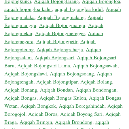
Bojongkunci
,
Aqiqah Bojonglarang
,
Aqiqah Bojongloa
,
aqiqah bojongloa kaler
,
aqiqah bojongloa kidul
,
Aqiqah
Bojongmalaka
,
Aqiqah Bojongmalang
,
Aqiqah
Bojongmanggu
,
Aqiqah Bojongmangu
,
Aqiqah
Bojongmekar
,
Aqiqah Bojongmengger
,
Aqiqah
Bojongnegara
,
Aqiqah Bojongpetir
,
Aqiqah
Bojongpicung
,
Aqiqah Bojongraharja
,
Aqiqah
Bojongsalam
,
Aqiqah Bojongsari
,
Aqiqah Bojongsari
Baru
,
Aqiqah Bojongsari Lama
,
Aqiqah Bojongsawah
,
Aqiqah Bojongslawi
,
Aqiqah Bojongsoang
,
Aqiqah
Bojongtengah
,
Aqiqah Bojongtipar
,
Aqiqah Bolang
,
Aqiqah Bonang
,
Aqiqah Bondan
,
Aqiqah Bondongan
,
Aqiqah Bongas
,
Aqiqah Bongas Kulon
,
Aqiqah Bongas
Wetan
,
Aqiqah Bongkok
,
Aqiqah Boregahindah
,
Aqiqah
Borogojol
,
Aqiqah Boros
,
Aqiqah Boyong Sari
,
Aqiqah
Braga
,
Aqiqah Bringin
,
Aqiqah Brondong
,
aqiqah