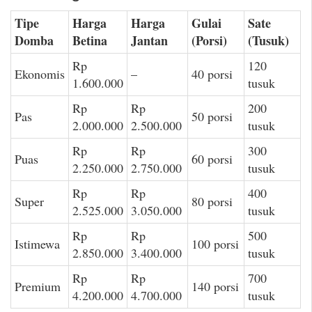
Tipe
Harga
Harga
Gulai
Sate
Domba
Betina
Jantan
(Porsi)
(Tusuk)
Rp
120
Ekonomis
–
40 porsi
1.600.000
tusuk
Rp
Rp
200
Pas
50 porsi
2.000.000
2.500.000
tusuk
Rp
Rp
300
Puas
60 porsi
2.250.000
2.750.000
tusuk
Rp
Rp
400
Super
80 porsi
2.525.000
3.050.000
tusuk
Rp
Rp
500
Istimewa
100 porsi
2.850.000
3.400.000
tusuk
Rp
Rp
700
Premium
140 porsi
4.200.000
4.700.000
tusuk