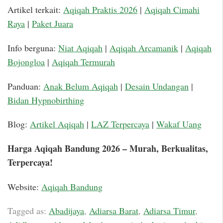
Artikel terkait:
Aqiqah Praktis 2026
|
Aqiqah Cimahi
Raya
|
Paket Juara
Info berguna:
Niat Aqiqah
|
Aqiqah Arcamanik
|
Aqiqah
Bojongloa
|
Aqiqah Termurah
Panduan:
Anak Belum Aqiqah
|
Desain Undangan
|
Bidan Hypnobirthing
Blog:
Artikel Aqiqah
|
LAZ Terpercaya
|
Wakaf Uang
Harga Aqiqah Bandung 2026 – Murah, Berkualitas,
Terpercaya!
Website:
Aqiqah Bandung
Tagged as:
Abadijaya
,
Adiarsa Barat
,
Adiarsa Timur
,