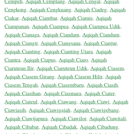
Cempeh
,
Aqiqah Cemplang
,
Aqiqah Cengal
,
Aqiqah
Cengkong
,
Aqiqah Cengkuang
,
Aqiqah Ciadeg
,
Aqiqah
Ciakar
,
Aqiqah Ciambar
,
Aqiqah Ciamis
,
Aqiqah
Ciampanan
,
Aqiqah Ciampea
,
Aqiqah Ciampea Udik
,
Aqiqah Cianaga
,
Aqiqah Ciandam
,
Aqiqah Ciandum
,
Aqiqah Ciangir
,
Aqiqah Ciangsana
,
Aqiqah Cianjur
,
Aqiqah Cianting
,
Aqiqah Cianting Utara
,
Aqiqah
Ciantra
,
Aqiqah Ciapus
,
Aqiqah Ciaro
,
Aqiqah
Ciaruteun Ilir
,
Aqiqah Ciaruteun Udik
,
Aqiqah Ciasem
,
Aqiqah Ciasem Girang
,
Aqiqah Ciasem Hilir
,
Aqiqah
Ciasem Tengah
,
Aqiqah Ciasembaru
,
Aqiqah Ciasih
,
Aqiqah Ciasihan
,
Aqiqah Ciasmara
,
Aqiqah Ciater
,
Aqiqah Ciateul
,
Aqiqah Ciawang
,
Aqiqah Ciawi
,
Aqiqah
Ciawiasih
,
Aqiqah Ciawigajah
,
Aqiqah Ciawigebang
,
Aqiqah Ciawijapura
,
Aqiqah Ciawilor
,
Aqiqah Ciawitali
,
Aqiqah Cibabat
,
Aqiqah Cibadak
,
Aqiqah Cibadung
,