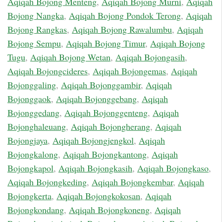
Aqiqah Bojong Menteng
,
Aqiqah Bojong Murni
,
Aqiqah
Bojong Nangka
,
Aqiqah Bojong Pondok Terong
,
Aqiqah
Bojong Rangkas
,
Aqiqah Bojong Rawalumbu
,
Aqiqah
Bojong Sempu
,
Aqiqah Bojong Timur
,
Aqiqah Bojong
Tugu
,
Aqiqah Bojong Wetan
,
Aqiqah Bojongasih
,
Aqiqah Bojongcideres
,
Aqiqah Bojongemas
,
Aqiqah
Bojonggaling
,
Aqiqah Bojonggambir
,
Aqiqah
Bojonggaok
,
Aqiqah Bojonggebang
,
Aqiqah
Bojonggedang
,
Aqiqah Bojonggenteng
,
Aqiqah
Bojonghaleuang
,
Aqiqah Bojongherang
,
Aqiqah
Bojongjaya
,
Aqiqah Bojongjengkol
,
Aqiqah
Bojongkalong
,
Aqiqah Bojongkantong
,
Aqiqah
Bojongkapol
,
Aqiqah Bojongkasih
,
Aqiqah Bojongkaso
,
Aqiqah Bojongkeding
,
Aqiqah Bojongkembar
,
Aqiqah
Bojongkerta
,
Aqiqah Bojongkokosan
,
Aqiqah
Bojongkondang
,
Aqiqah Bojongkoneng
,
Aqiqah