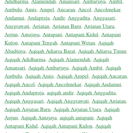
Adidharma
,
Alamendah
,
Amansari
,
Ambarjaya
,
Ambit
,
Ambulu
,
Amis
,
Ampel
,
Ancaran
,
Ancol
,
Ancolmekar
,
Andamui
,
Andapraja
,
Andir
,
Anggadita
,
Anggasari
,
Anggrawati
,
Anjatan
,
Anjatan Baru
,
Anjatan Utara
,
Anjun
,
Antajaya
,
Antapani
,
Antapani Kidul
,
Antapani
Kulon
,
Antapani Tengah
,
Antapani Wetan
,
Aqiqah
Abadijaya
,
Aqiqah Adiarsa Barat
,
Aqiqah Adiarsa Timur
,
Aqiqah Adidharma
,
Aqiqah Alamendah
,
Aqiqah
Amansari
,
Aqiqah Ambarjaya
,
Aqiqah Ambit
,
Aqiqah
Ambulu
,
Aqiqah Amis
,
Aqiqah Ampel
,
Aqiqah Ancaran
,
Aqiqah Ancol
,
Aqiqah Ancolmekar
,
Aqiqah Andamui
,
Aqiqah Andapraja
,
aqiqah andir
,
Aqiqah Anggadita
,
Aqiqah Anggasari
,
Aqiqah Anggrawati
,
Aqiqah Anjatan
,
Aqiqah Anjatan Baru
,
Aqiqah Anjatan Utara
,
Aqiqah
Anjun
,
Aqiqah Antajaya
,
aqiqah antapani
,
Aqiqah
Antapani Kidul
,
Aqiqah Antapani Kulon
,
Aqiqah