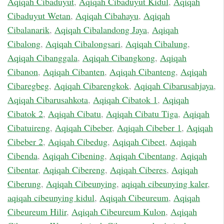
Aqiqah Cibaduyut
,
Aqiqah Cibaduyut Kidul
,
Aqiqah
Cibaduyut Wetan
,
Aqiqah Cibahayu
,
Aqiqah
Cibalanarik
,
Aqiqah Cibalandong Jaya
,
Aqiqah
Cibalong
,
Aqiqah Cibalongsari
,
Aqiqah Cibalung
,
Aqiqah Cibanggala
,
Aqiqah Cibangkong
,
Aqiqah
Cibanon
,
Aqiqah Cibanten
,
Aqiqah Cibanteng
,
Aqiqah
Cibaregbeg
,
Aqiqah Cibarengkok
,
Aqiqah Cibarusahjaya
,
Aqiqah Cibarusahkota
,
Aqiqah Cibatok 1
,
Aqiqah
Cibatok 2
,
Aqiqah Cibatu
,
Aqiqah Cibatu Tiga
,
Aqiqah
Cibatuireng
,
Aqiqah Cibeber
,
Aqiqah Cibeber 1
,
Aqiqah
Cibeber 2
,
Aqiqah Cibedug
,
Aqiqah Cibeet
,
Aqiqah
Cibenda
,
Aqiqah Cibening
,
Aqiqah Cibentang
,
Aqiqah
Cibentar
,
Aqiqah Cibereng
,
Aqiqah Ciberes
,
Aqiqah
Ciberung
,
Aqiqah Cibeunying
,
aqiqah cibeunying kaler
,
aqiqah cibeunying kidul
,
Aqiqah Cibeureum
,
Aqiqah
Cibeureum Hilir
,
Aqiqah Cibeureum Kulon
,
Aqiqah