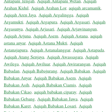
Antapani Tengah
,
Aqiqah Antapani Wetan
,
Aqiqah
Arahan Kidul
,
Aqiqah Arahan Lor
,
aqiqah arcamanik
,
Aqiqah Aren Jaya
,
Aqiqah Argalingga
,
Aqiqah
Argamukti
,
Aqiqah Argapura
,
Aqiqah Argasari
,
Aqiqah
Argasunya
,
Aqiqah Arjasari
,
Aqiqah Arjawinangun
,
Aqiqah Arjuna
,
Aqiqah Asem
,
Aqiqah Astana
,
aqiqah
astana anyar
,
Aqiqah Astana Mukti
,
Aqiqah
Astanajapura
,
Aqiqah Astanalanggar
,
Aqiqah Astapada
,
Aqiqah Atang Senjaya
,
Aqiqah Awassagara
,
Aqiqah
Awilega
,
Aqiqah Awiluar
,
Aqiqah Awirarangan
,
Aqiqah
Babadan
,
Aqiqah Babajurang
,
Aqiqah Babakan
,
Aqiqah
Babakan Anyar
,
Aqiqah Babakan Asem
,
Aqiqah
Babakan Asih
,
Aqiqah Babakan Ciamis
,
Aqiqah
Babakan Cikao
,
aqiqah babakan ciparay
,
Aqiqah
Babakan Gebang
,
Aqiqah Babakan Jawa
,
Aqiqah
Babakan Karet
,
Aqiqah Babakan Losari
,
Aqiqah