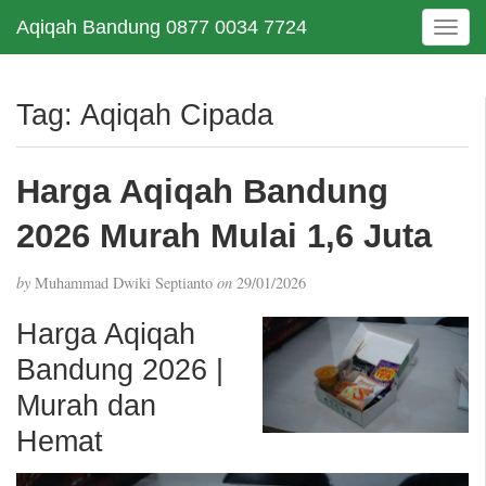
Aqiqah Bandung 0877 0034 7724
T
o
g
g
Tag:
Aqiqah Cipada
l
e
n
Harga Aqiqah Bandung
a
v
2026 Murah Mulai 1,6 Juta
i
g
by
Muhammad Dwiki Septianto
on
29/01/2026
a
t
Harga Aqiqah
i
Bandung 2026 |
o
n
Murah dan
Hemat