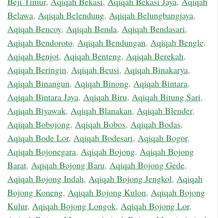
Beji Timur
,
Aqiqah Bekasi
,
Aqiqah Bekasi Jaya
,
Aqiqah
Belawa
,
Aqiqah Belendung
,
Aqiqah Belungbangjaya
,
Aqiqah Bencoy
,
Aqiqah Benda
,
Aqiqah Bendasari
,
Aqiqah Bendoroto
,
Aqiqah Bendungan
,
Aqiqah Bengle
,
Aqiqah Benjot
,
Aqiqah Benteng
,
Aqiqah Berekah
,
Aqiqah Beringin
,
Aqiqah Beusi
,
Aqiqah Binakarya
,
Aqiqah Binangun
,
Aqiqah Binong
,
Aqiqah Bintara
,
Aqiqah Bintara Jaya
,
Aqiqah Biru
,
Aqiqah Bitung Sari
,
Aqiqah Biyawak
,
Aqiqah Blanakan
,
Aqiqah Blender
,
Aqiqah Bobojong
,
Aqiqah Bobos
,
Aqiqah Bodas
,
Aqiqah Bode Lor
,
Aqiqah Bodesari
,
Aqiqah Bogor
,
Aqiqah Bojonegara
,
Aqiqah Bojong
,
Aqiqah Bojong
Barat
,
Aqiqah Bojong Baru
,
Aqiqah Bojong Gede
,
Aqiqah Bojong Indah
,
Aqiqah Bojong Jengkol
,
Aqiqah
Bojong Koneng
,
Aqiqah Bojong Kulon
,
Aqiqah Bojong
Kulur
,
Aqiqah Bojong Longok
,
Aqiqah Bojong Lor
,