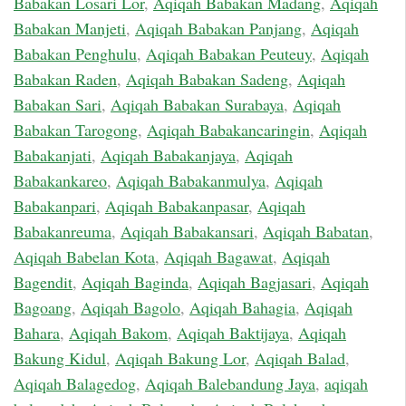
Babakan Losari Lor
,
Aqiqah Babakan Madang
,
Aqiqah
Babakan Manjeti
,
Aqiqah Babakan Panjang
,
Aqiqah
Babakan Penghulu
,
Aqiqah Babakan Peuteuy
,
Aqiqah
Babakan Raden
,
Aqiqah Babakan Sadeng
,
Aqiqah
Babakan Sari
,
Aqiqah Babakan Surabaya
,
Aqiqah
Babakan Tarogong
,
Aqiqah Babakancaringin
,
Aqiqah
Babakanjati
,
Aqiqah Babakanjaya
,
Aqiqah
Babakankareo
,
Aqiqah Babakanmulya
,
Aqiqah
Babakanpari
,
Aqiqah Babakanpasar
,
Aqiqah
Babakanreuma
,
Aqiqah Babakansari
,
Aqiqah Babatan
,
Aqiqah Babelan Kota
,
Aqiqah Bagawat
,
Aqiqah
Bagendit
,
Aqiqah Baginda
,
Aqiqah Bagjasari
,
Aqiqah
Bagoang
,
Aqiqah Bagolo
,
Aqiqah Bahagia
,
Aqiqah
Bahara
,
Aqiqah Bakom
,
Aqiqah Baktijaya
,
Aqiqah
Bakung Kidul
,
Aqiqah Bakung Lor
,
Aqiqah Balad
,
Aqiqah Balagedog
,
Aqiqah Balebandung Jaya
,
aqiqah