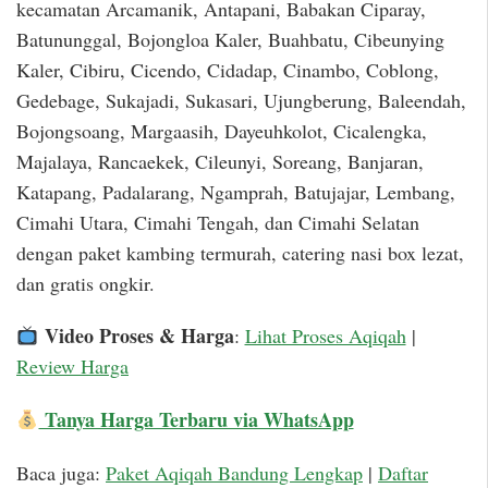
kecamatan Arcamanik, Antapani, Babakan Ciparay,
Batununggal, Bojongloa Kaler, Buahbatu, Cibeunying
Kaler, Cibiru, Cicendo, Cidadap, Cinambo, Coblong,
Gedebage, Sukajadi, Sukasari, Ujungberung, Baleendah,
Bojongsoang, Margaasih, Dayeuhkolot, Cicalengka,
Majalaya, Rancaekek, Cileunyi, Soreang, Banjaran,
Katapang, Padalarang, Ngamprah, Batujajar, Lembang,
Cimahi Utara, Cimahi Tengah, dan Cimahi Selatan
dengan paket kambing termurah, catering nasi box lezat,
dan gratis ongkir.
Video Proses & Harga
:
Lihat Proses Aqiqah
|
Review Harga
Tanya Harga Terbaru via WhatsApp
Baca juga:
Paket Aqiqah Bandung Lengkap
|
Daftar