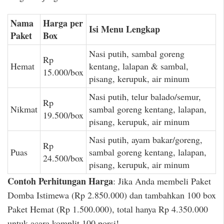
Nama
Harga per
Isi Menu Lengkap
Paket
Box
Nasi putih, sambal goreng
Rp
Hemat
kentang, lalapan & sambal,
15.000/box
pisang, kerupuk, air minum
Nasi putih, telur balado/semur,
Rp
Nikmat
sambal goreng kentang, lalapan,
19.500/box
pisang, kerupuk, air minum
Nasi putih, ayam bakar/goreng,
Rp
Puas
sambal goreng kentang, lalapan,
24.500/box
pisang, kerupuk, air minum
Contoh Perhitungan Harga
: Jika Anda membeli Paket
Domba Istimewa (Rp 2.850.000) dan tambahkan 100 box
Paket Hemat (Rp 1.500.000), total hanya Rp 4.350.000
untuk acara komplit 100 porsi!