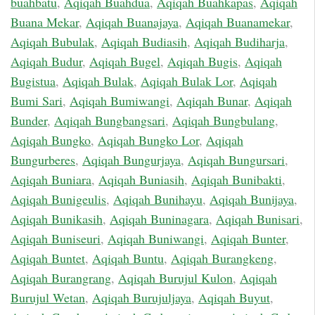
buahbatu
,
Aqiqah Buahdua
,
Aqiqah Buahkapas
,
Aqiqah
Buana Mekar
,
Aqiqah Buanajaya
,
Aqiqah Buanamekar
,
Aqiqah Bubulak
,
Aqiqah Budiasih
,
Aqiqah Budiharja
,
Aqiqah Budur
,
Aqiqah Bugel
,
Aqiqah Bugis
,
Aqiqah
Bugistua
,
Aqiqah Bulak
,
Aqiqah Bulak Lor
,
Aqiqah
Bumi Sari
,
Aqiqah Bumiwangi
,
Aqiqah Bunar
,
Aqiqah
Bunder
,
Aqiqah Bungbangsari
,
Aqiqah Bungbulang
,
Aqiqah Bungko
,
Aqiqah Bungko Lor
,
Aqiqah
Bungurberes
,
Aqiqah Bungurjaya
,
Aqiqah Bungursari
,
Aqiqah Buniara
,
Aqiqah Buniasih
,
Aqiqah Bunibakti
,
Aqiqah Bunigeulis
,
Aqiqah Bunihayu
,
Aqiqah Bunijaya
,
Aqiqah Bunikasih
,
Aqiqah Buninagara
,
Aqiqah Bunisari
,
Aqiqah Buniseuri
,
Aqiqah Buniwangi
,
Aqiqah Bunter
,
Aqiqah Buntet
,
Aqiqah Buntu
,
Aqiqah Burangkeng
,
Aqiqah Burangrang
,
Aqiqah Burujul Kulon
,
Aqiqah
Burujul Wetan
,
Aqiqah Burujuljaya
,
Aqiqah Buyut
,