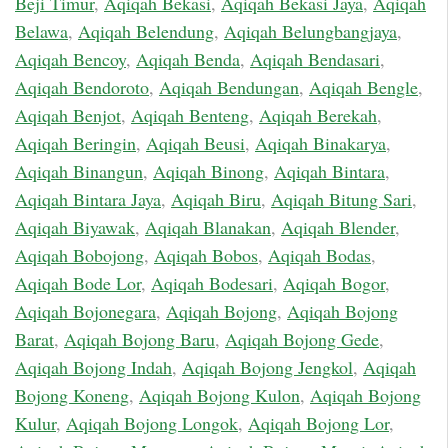
Beji Timur
,
Aqiqah Bekasi
,
Aqiqah Bekasi Jaya
,
Aqiqah
Belawa
,
Aqiqah Belendung
,
Aqiqah Belungbangjaya
,
Aqiqah Bencoy
,
Aqiqah Benda
,
Aqiqah Bendasari
,
Aqiqah Bendoroto
,
Aqiqah Bendungan
,
Aqiqah Bengle
,
Aqiqah Benjot
,
Aqiqah Benteng
,
Aqiqah Berekah
,
Aqiqah Beringin
,
Aqiqah Beusi
,
Aqiqah Binakarya
,
Aqiqah Binangun
,
Aqiqah Binong
,
Aqiqah Bintara
,
Aqiqah Bintara Jaya
,
Aqiqah Biru
,
Aqiqah Bitung Sari
,
Aqiqah Biyawak
,
Aqiqah Blanakan
,
Aqiqah Blender
,
Aqiqah Bobojong
,
Aqiqah Bobos
,
Aqiqah Bodas
,
Aqiqah Bode Lor
,
Aqiqah Bodesari
,
Aqiqah Bogor
,
Aqiqah Bojonegara
,
Aqiqah Bojong
,
Aqiqah Bojong
Barat
,
Aqiqah Bojong Baru
,
Aqiqah Bojong Gede
,
Aqiqah Bojong Indah
,
Aqiqah Bojong Jengkol
,
Aqiqah
Bojong Koneng
,
Aqiqah Bojong Kulon
,
Aqiqah Bojong
Kulur
,
Aqiqah Bojong Longok
,
Aqiqah Bojong Lor
,