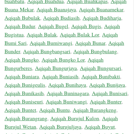
buahbatu
,
Aqiqah Buahdua
,
Aqiqah Buahkapas
,
Aqiqah
Buana Mekar
,
Aqiqah Buanajaya
,
Aqiqah Buanamekar
,
Aqiqah Bubulak
,
Aqiqah Budiasih
,
Aqiqah Budiharja
,
Aqiqah Budur
,
Aqiqah Bugel
,
Aqiqah Bugis
,
Aqiqah
Bugistua
,
Aqiqah Bulak
,
Aqiqah Bulak Lor
,
Aqiqah
Bumi Sari
,
Aqiqah Bumiwangi
,
Aqiqah Bunar
,
Aqiqah
Bunder
,
Aqiqah Bungbangsari
,
Aqiqah Bungbulang
,
Aqiqah Bungko
,
Aqiqah Bungko Lor
,
Aqiqah
Bungurberes
,
Aqiqah Bungurjaya
,
Aqiqah Bungursari
,
Aqiqah Buniara
,
Aqiqah Buniasih
,
Aqiqah Bunibakti
,
Aqiqah Bunigeulis
,
Aqiqah Bunihayu
,
Aqiqah Bunijaya
,
Aqiqah Bunikasih
,
Aqiqah Buninagara
,
Aqiqah Bunisari
,
Aqiqah Buniseuri
,
Aqiqah Buniwangi
,
Aqiqah Bunter
,
Aqiqah Buntet
,
Aqiqah Buntu
,
Aqiqah Burangkeng
,
Aqiqah Burangrang
,
Aqiqah Burujul Kulon
,
Aqiqah
Burujul Wetan
,
Aqiqah Burujuljaya
,
Aqiqah Buyut
,