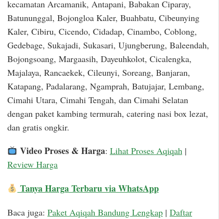
kecamatan Arcamanik, Antapani, Babakan Ciparay,
Batununggal, Bojongloa Kaler, Buahbatu, Cibeunying
Kaler, Cibiru, Cicendo, Cidadap, Cinambo, Coblong,
Gedebage, Sukajadi, Sukasari, Ujungberung, Baleendah,
Bojongsoang, Margaasih, Dayeuhkolot, Cicalengka,
Majalaya, Rancaekek, Cileunyi, Soreang, Banjaran,
Katapang, Padalarang, Ngamprah, Batujajar, Lembang,
Cimahi Utara, Cimahi Tengah, dan Cimahi Selatan
dengan paket kambing termurah, catering nasi box lezat,
dan gratis ongkir.
Video Proses & Harga
:
Lihat Proses Aqiqah
|
Review Harga
Tanya Harga Terbaru via WhatsApp
Baca juga:
Paket Aqiqah Bandung Lengkap
|
Daftar