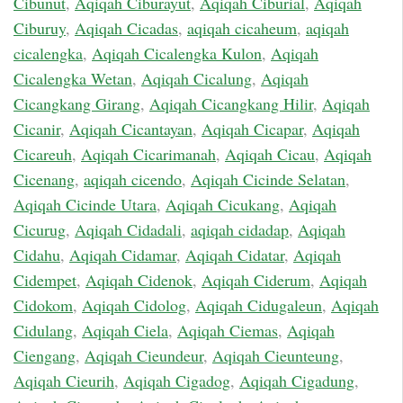
Cibunut
,
Aqiqah Ciburayut
,
Aqiqah Ciburial
,
Aqiqah
Ciburuy
,
Aqiqah Cicadas
,
aqiqah cicaheum
,
aqiqah
cicalengka
,
Aqiqah Cicalengka Kulon
,
Aqiqah
Cicalengka Wetan
,
Aqiqah Cicalung
,
Aqiqah
Cicangkang Girang
,
Aqiqah Cicangkang Hilir
,
Aqiqah
Cicanir
,
Aqiqah Cicantayan
,
Aqiqah Cicapar
,
Aqiqah
Cicareuh
,
Aqiqah Cicarimanah
,
Aqiqah Cicau
,
Aqiqah
Cicenang
,
aqiqah cicendo
,
Aqiqah Cicinde Selatan
,
Aqiqah Cicinde Utara
,
Aqiqah Cicukang
,
Aqiqah
Cicurug
,
Aqiqah Cidadali
,
aqiqah cidadap
,
Aqiqah
Cidahu
,
Aqiqah Cidamar
,
Aqiqah Cidatar
,
Aqiqah
Cidempet
,
Aqiqah Cidenok
,
Aqiqah Ciderum
,
Aqiqah
Cidokom
,
Aqiqah Cidolog
,
Aqiqah Cidugaleun
,
Aqiqah
Cidulang
,
Aqiqah Ciela
,
Aqiqah Ciemas
,
Aqiqah
Ciengang
,
Aqiqah Cieundeur
,
Aqiqah Cieunteung
,
Aqiqah Cieurih
,
Aqiqah Cigadog
,
Aqiqah Cigadung
,