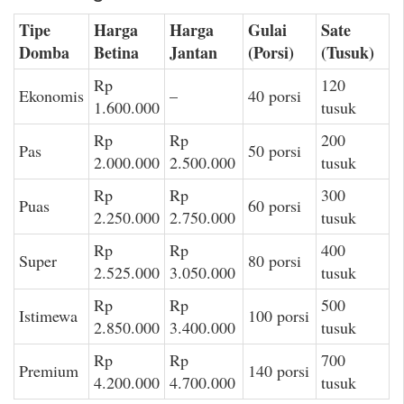
Tipe
Harga
Harga
Gulai
Sate
Domba
Betina
Jantan
(Porsi)
(Tusuk)
Rp
120
Ekonomis
–
40 porsi
1.600.000
tusuk
Rp
Rp
200
Pas
50 porsi
2.000.000
2.500.000
tusuk
Rp
Rp
300
Puas
60 porsi
2.250.000
2.750.000
tusuk
Rp
Rp
400
Super
80 porsi
2.525.000
3.050.000
tusuk
Rp
Rp
500
Istimewa
100 porsi
2.850.000
3.400.000
tusuk
Rp
Rp
700
Premium
140 porsi
4.200.000
4.700.000
tusuk