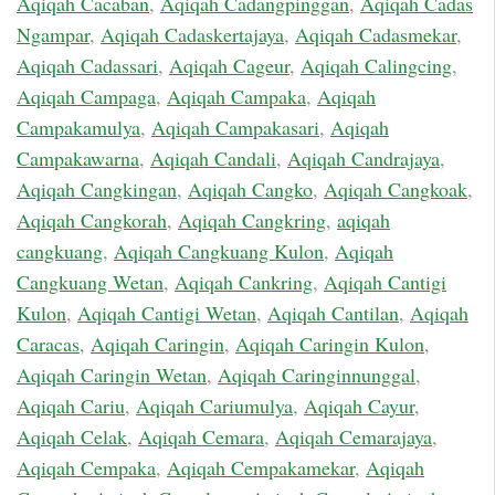
Aqiqah Cacaban
,
Aqiqah Cadangpinggan
,
Aqiqah Cadas
Ngampar
,
Aqiqah Cadaskertajaya
,
Aqiqah Cadasmekar
,
Aqiqah Cadassari
,
Aqiqah Cageur
,
Aqiqah Calingcing
,
Aqiqah Campaga
,
Aqiqah Campaka
,
Aqiqah
Campakamulya
,
Aqiqah Campakasari
,
Aqiqah
Campakawarna
,
Aqiqah Candali
,
Aqiqah Candrajaya
,
Aqiqah Cangkingan
,
Aqiqah Cangko
,
Aqiqah Cangkoak
,
Aqiqah Cangkorah
,
Aqiqah Cangkring
,
aqiqah
cangkuang
,
Aqiqah Cangkuang Kulon
,
Aqiqah
Cangkuang Wetan
,
Aqiqah Cankring
,
Aqiqah Cantigi
Kulon
,
Aqiqah Cantigi Wetan
,
Aqiqah Cantilan
,
Aqiqah
Caracas
,
Aqiqah Caringin
,
Aqiqah Caringin Kulon
,
Aqiqah Caringin Wetan
,
Aqiqah Caringinnunggal
,
Aqiqah Cariu
,
Aqiqah Cariumulya
,
Aqiqah Cayur
,
Aqiqah Celak
,
Aqiqah Cemara
,
Aqiqah Cemarajaya
,
Aqiqah Cempaka
,
Aqiqah Cempakamekar
,
Aqiqah