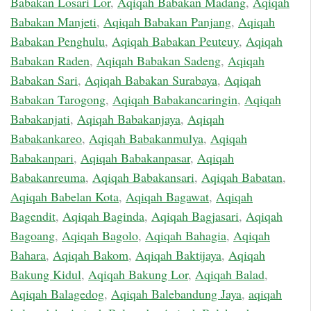
Babakan Losari Lor
,
Aqiqah Babakan Madang
,
Aqiqah
Babakan Manjeti
,
Aqiqah Babakan Panjang
,
Aqiqah
Babakan Penghulu
,
Aqiqah Babakan Peuteuy
,
Aqiqah
Babakan Raden
,
Aqiqah Babakan Sadeng
,
Aqiqah
Babakan Sari
,
Aqiqah Babakan Surabaya
,
Aqiqah
Babakan Tarogong
,
Aqiqah Babakancaringin
,
Aqiqah
Babakanjati
,
Aqiqah Babakanjaya
,
Aqiqah
Babakankareo
,
Aqiqah Babakanmulya
,
Aqiqah
Babakanpari
,
Aqiqah Babakanpasar
,
Aqiqah
Babakanreuma
,
Aqiqah Babakansari
,
Aqiqah Babatan
,
Aqiqah Babelan Kota
,
Aqiqah Bagawat
,
Aqiqah
Bagendit
,
Aqiqah Baginda
,
Aqiqah Bagjasari
,
Aqiqah
Bagoang
,
Aqiqah Bagolo
,
Aqiqah Bahagia
,
Aqiqah
Bahara
,
Aqiqah Bakom
,
Aqiqah Baktijaya
,
Aqiqah
Bakung Kidul
,
Aqiqah Bakung Lor
,
Aqiqah Balad
,
Aqiqah Balagedog
,
Aqiqah Balebandung Jaya
,
aqiqah