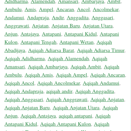
Adidharma
,
Alamendah
,
Amansari
,
Ambarjaya
,
Ambit
,
Ambulu
,
Amis
,
Ampel
,
Ancaran
,
Ancol
,
Ancolmekar
,
Andamui
,
Andapraja
,
Andir
,
Anggadita
,
Anggasari
,
Anggrawati
,
Anjatan
,
Anjatan Baru
,
Anjatan Utara
,
Anjun
,
Antajaya
,
Antapani
,
Antapani Kidul
,
Antapani
Kulon
,
Antapani Tengah
,
Antapani Wetan
,
Aqiqah
Abadijaya
,
Aqiqah Adiarsa Barat
,
Aqiqah Adiarsa Timur
,
Aqiqah Adidharma
,
Aqiqah Alamendah
,
Aqiqah
Amansari
,
Aqiqah Ambarjaya
,
Aqiqah Ambit
,
Aqiqah
Ambulu
,
Aqiqah Amis
,
Aqiqah Ampel
,
Aqiqah Ancaran
,
Aqiqah Ancol
,
Aqiqah Ancolmekar
,
Aqiqah Andamui
,
Aqiqah Andapraja
,
aqiqah andir
,
Aqiqah Anggadita
,
Aqiqah Anggasari
,
Aqiqah Anggrawati
,
Aqiqah Anjatan
,
Aqiqah Anjatan Baru
,
Aqiqah Anjatan Utara
,
Aqiqah
Anjun
,
Aqiqah Antajaya
,
aqiqah antapani
,
Aqiqah
Antapani Kidul
,
Aqiqah Antapani Kulon
,
Aqiqah