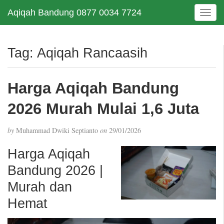
Aqiqah Bandung 0877 0034 7724
T
o
g
g
Tag:
Aqiqah Rancaasih
l
e
n
Harga Aqiqah Bandung
a
v
2026 Murah Mulai 1,6 Juta
i
g
by
Muhammad Dwiki Septianto
on
29/01/2026
a
t
Harga Aqiqah
i
Bandung 2026 |
o
n
Murah dan
Hemat