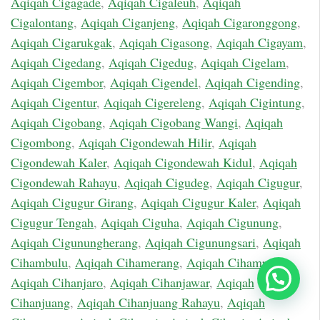
Aqiqah Cigagade
,
Aqiqah Cigaleuh
,
Aqiqah
Cigalontang
,
Aqiqah Ciganjeng
,
Aqiqah Cigaronggong
,
Aqiqah Cigarukgak
,
Aqiqah Cigasong
,
Aqiqah Cigayam
,
Aqiqah Cigedang
,
Aqiqah Cigedug
,
Aqiqah Cigelam
,
Aqiqah Cigembor
,
Aqiqah Cigendel
,
Aqiqah Cigending
,
Aqiqah Cigentur
,
Aqiqah Cigereleng
,
Aqiqah Cigintung
,
Aqiqah Cigobang
,
Aqiqah Cigobang Wangi
,
Aqiqah
Cigombong
,
Aqiqah Cigondewah Hilir
,
Aqiqah
Cigondewah Kaler
,
Aqiqah Cigondewah Kidul
,
Aqiqah
Cigondewah Rahayu
,
Aqiqah Cigudeg
,
Aqiqah Cigugur
,
Aqiqah Cigugur Girang
,
Aqiqah Cigugur Kaler
,
Aqiqah
Cigugur Tengah
,
Aqiqah Ciguha
,
Aqiqah Cigunung
,
Aqiqah Cigunungherang
,
Aqiqah Cigunungsari
,
Aqiqah
Cihambulu
,
Aqiqah Cihamerang
,
Aqiqah Cihampelas
,
Chat Sekarang
Aqiqah Cihanjaro
,
Aqiqah Cihanjawar
,
Aqiqah
Cihanjuang
,
Aqiqah Cihanjuang Rahayu
,
Aqiqah