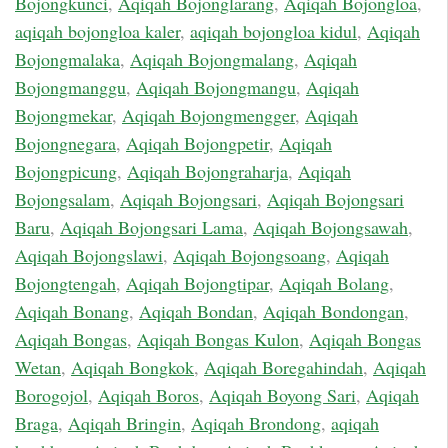
Bojongkunci
,
Aqiqah Bojonglarang
,
Aqiqah Bojongloa
,
aqiqah bojongloa kaler
,
aqiqah bojongloa kidul
,
Aqiqah
Bojongmalaka
,
Aqiqah Bojongmalang
,
Aqiqah
Bojongmanggu
,
Aqiqah Bojongmangu
,
Aqiqah
Bojongmekar
,
Aqiqah Bojongmengger
,
Aqiqah
Bojongnegara
,
Aqiqah Bojongpetir
,
Aqiqah
Bojongpicung
,
Aqiqah Bojongraharja
,
Aqiqah
Bojongsalam
,
Aqiqah Bojongsari
,
Aqiqah Bojongsari
Baru
,
Aqiqah Bojongsari Lama
,
Aqiqah Bojongsawah
,
Aqiqah Bojongslawi
,
Aqiqah Bojongsoang
,
Aqiqah
Bojongtengah
,
Aqiqah Bojongtipar
,
Aqiqah Bolang
,
Aqiqah Bonang
,
Aqiqah Bondan
,
Aqiqah Bondongan
,
Aqiqah Bongas
,
Aqiqah Bongas Kulon
,
Aqiqah Bongas
Wetan
,
Aqiqah Bongkok
,
Aqiqah Boregahindah
,
Aqiqah
Borogojol
,
Aqiqah Boros
,
Aqiqah Boyong Sari
,
Aqiqah
Braga
,
Aqiqah Bringin
,
Aqiqah Brondong
,
aqiqah