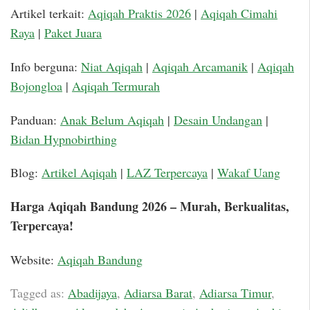
Artikel terkait:
Aqiqah Praktis 2026
|
Aqiqah Cimahi
Raya
|
Paket Juara
Info berguna:
Niat Aqiqah
|
Aqiqah Arcamanik
|
Aqiqah
Bojongloa
|
Aqiqah Termurah
Panduan:
Anak Belum Aqiqah
|
Desain Undangan
|
Bidan Hypnobirthing
Blog:
Artikel Aqiqah
|
LAZ Terpercaya
|
Wakaf Uang
Harga Aqiqah Bandung 2026 – Murah, Berkualitas,
Terpercaya!
Website:
Aqiqah Bandung
Tagged as:
Abadijaya
,
Adiarsa Barat
,
Adiarsa Timur
,