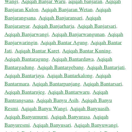
Wangi
,
Aqiqah Banjar Waru
,
aqiqah banjaran
,
Aqiqah
Banjaran Kulon
,
Aqiqah Banjaran Wetan
,
Aqiqah
Banjarangsana
,
Aqiqah Banjaransari
,
Aqiqah
Banjaranyar
,
Aqiqah Banjarharja
,
Aqiqah Banjarsari
,
Aqiqah Banjarwangi
,
Aqiqah Banjarwangunan
,
Aqiqah
Banjarwaringin
,
Aqiqah Bantar Agung
,
Aqiqah Bantar
Jati
,
Aqiqah Bantar Karet
,
Aqiqah Bantar Kuning
,
Aqiqah Bantaragung
,
Aqiqah Bantardawa
,
Aqiqah
Bantargadung
,
Aqiqah Bantargebang
,
Aqiqah Bantarjati
,
Aqiqah Bantarjaya
,
Aqiqah Bantarkalong
,
Aqiqah
Bantarmara
,
Aqiqah Bantarpanjang
,
Aqiqah Bantarsari
,
Aqiqah Bantarujeg
,
Aqiqah Bantarwaru
,
Aqiqah
Bantrangsana
,
Aqiqah Banyu Asih
,
Aqiqah Banyu
Resmi
,
Aqiqah Banyu Wangi
,
Aqiqah Banyuasih
,
Aqiqah Banyumurni
,
Aqiqah Banyurasa
,
Aqiqah
Banyuresmi
,
Aqiqah Banyusari
,
Aqiqah Banyuwangi
,