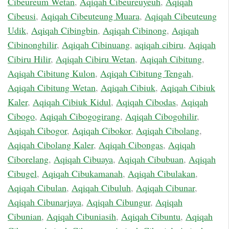
Cibeureum Wetan
,
Aqiqah Cibeureuyeuh
,
Aqiqah
Cibeusi
,
Aqiqah Cibeuteung Muara
,
Aqiqah Cibeuteung
Udik
,
Aqiqah Cibingbin
,
Aqiqah Cibinong
,
Aqiqah
Cibinonghilir
,
Aqiqah Cibinuang
,
aqiqah cibiru
,
Aqiqah
Cibiru Hilir
,
Aqiqah Cibiru Wetan
,
Aqiqah Cibitung
,
Aqiqah Cibitung Kulon
,
Aqiqah Cibitung Tengah
,
Aqiqah Cibitung Wetan
,
Aqiqah Cibiuk
,
Aqiqah Cibiuk
Kaler
,
Aqiqah Cibiuk Kidul
,
Aqiqah Cibodas
,
Aqiqah
Cibogo
,
Aqiqah Cibogogirang
,
Aqiqah Cibogohilir
,
Aqiqah Cibogor
,
Aqiqah Cibokor
,
Aqiqah Cibolang
,
Aqiqah Cibolang Kaler
,
Aqiqah Cibongas
,
Aqiqah
Ciborelang
,
Aqiqah Cibuaya
,
Aqiqah Cibubuan
,
Aqiqah
Cibugel
,
Aqiqah Cibukamanah
,
Aqiqah Cibulakan
,
Aqiqah Cibulan
,
Aqiqah Cibuluh
,
Aqiqah Cibunar
,
Aqiqah Cibunarjaya
,
Aqiqah Cibungur
,
Aqiqah
Cibunian
,
Aqiqah Cibuniasih
,
Aqiqah Cibuntu
,
Aqiqah