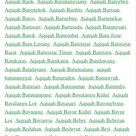
Aqiqah Baok
,
Aqiqah Baranangsiang
,
Aqiqah Baregbeg
,
Aqiqah Barengkok
,
Aqiqah Baribis
,
Aqiqah Barisan
,
Aqiqah Baros
,
Aqiqah Barugbug
,
Aqiqah Barumekar
,
Aqiqah Barusari
,
Aqiqah Barusuda
,
Aqiqah Batangsari
,
Aqiqah Batok
,
Aqiqah Battembat
,
Aqiqah Batu Jajar
,
Aqiqah Batu Layang
,
Aqiqah Batujajar
,
Aqiqah Batujajar
Barat
,
Aqiqah Batujajar Timur
,
Aqiqah Batujaya
,
Aqiqah
Batukaras
,
Aqiqah Batukarut
,
Aqiqah Batulawang
,
Aqiqah Batulayang
,
Aqiqah Batumalang
,
aqiqah
batununggal
,
Aqiqah Baturaden
,
Aqiqah Baturuyuk
,
Aqiqah Batusari
,
Aqiqah Batusumur
,
Aqiqah Batutulis
,
Aqiqah Batutumpang
,
Aqiqah Bayalangu Kidul
,
Aqiqah
Bayalangu Lor
,
Aqiqah Bayasari
,
Aqiqah Bayongbong
,
Aqiqah Bayuning
,
Aqiqah Bayur Kidul
,
Aqiqah Bayur
Lor
,
Aqiqah Bayureja
,
Aqiqah Beber
,
Aqiqah Beberan
,
Aqiqah Bedahan
,
Aqiqah Beduyut
,
Aqiqah Beji
,
Aqiqah