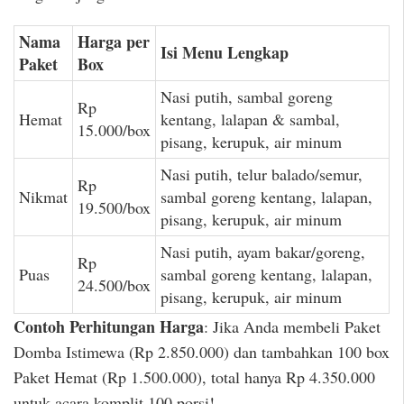
Nama
Harga per
Isi Menu Lengkap
Paket
Box
Nasi putih, sambal goreng
Rp
Hemat
kentang, lalapan & sambal,
15.000/box
pisang, kerupuk, air minum
Nasi putih, telur balado/semur,
Rp
Nikmat
sambal goreng kentang, lalapan,
19.500/box
pisang, kerupuk, air minum
Nasi putih, ayam bakar/goreng,
Rp
Puas
sambal goreng kentang, lalapan,
24.500/box
pisang, kerupuk, air minum
Contoh Perhitungan Harga
: Jika Anda membeli Paket
Domba Istimewa (Rp 2.850.000) dan tambahkan 100 box
Paket Hemat (Rp 1.500.000), total hanya Rp 4.350.000
untuk acara komplit 100 porsi!