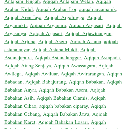
Antapani Tengah
,
Aqiqah Antapani Wetan
,
Aqiqah
Arahan Kidul
,
Aqiqah Arahan Lor
,
aqiqah arcamanik
,
Aqiqah Aren Jaya
,
Aqiqah Argalingga
,
Aqiqah
Argamukti
,
Aqiqah Argapura
,
Aqiqah Argasari
,
Aqiqah
Argasunya
,
Aqiqah Arjasari
,
Aqiqah Arjawinangun
,
Aqiqah Arjuna
,
Aqiqah Asem
,
Aqiqah Astana
,
aqiqah
astana anyar
,
Aqiqah Astana Mukti
,
Aqiqah
Astanajapura
,
Aqiqah Astanalanggar
,
Aqiqah Astapada
,
Aqiqah Atang Senjaya
,
Aqiqah Awassagara
,
Aqiqah
Awilega
,
Aqiqah Awiluar
,
Aqiqah Awirarangan
,
Aqiqah
Babadan
,
Aqiqah Babajurang
,
Aqiqah Babakan
,
Aqiqah
Babakan Anyar
,
Aqiqah Babakan Asem
,
Aqiqah
Babakan Asih
,
Aqiqah Babakan Ciamis
,
Aqiqah
Babakan Cikao
,
aqiqah babakan ciparay
,
Aqiqah
Babakan Gebang
,
Aqiqah Babakan Jawa
,
Aqiqah
Babakan Karet
,
Aqiqah Babakan Losari
,
Aqiqah