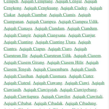
Cempeh
,
Aqiqah Cemplang
,
Aqiqah Cengal
,
Aqiqah
Cengkong
,
Aqiqah Cengkuang
,
Aqiqah Ciadeg
,
Aqiqah
Ciakar
,
Aqiqah Ciambar
,
Aqiqah Ciamis
,
Aqiqah
Ciampanan
,
Aqiqah Ciampea
,
Aqiqah Ciampea Udik
,
Aqiqah Cianaga
,
Aqiqah Ciandam
,
Aqiqah Ciandum
,
Aqiqah Ciangir
,
Aqiqah Ciangsana
,
Aqiqah Cianjur
,
Aqiqah Cianting
,
Aqiqah Cianting Utara
,
Aqiqah
Ciantra
,
Aqiqah Ciapus
,
Aqiqah Ciaro
,
Aqiqah
Ciaruteun Ilir
,
Aqiqah Ciaruteun Udik
,
Aqiqah Ciasem
,
Aqiqah Ciasem Girang
,
Aqiqah Ciasem Hilir
,
Aqiqah
Ciasem Tengah
,
Aqiqah Ciasembaru
,
Aqiqah Ciasih
,
Aqiqah Ciasihan
,
Aqiqah Ciasmara
,
Aqiqah Ciater
,
Aqiqah Ciateul
,
Aqiqah Ciawang
,
Aqiqah Ciawi
,
Aqiqah
Ciawiasih
,
Aqiqah Ciawigajah
,
Aqiqah Ciawigebang
,
Aqiqah Ciawijapura
,
Aqiqah Ciawilor
,
Aqiqah Ciawitali
,
Aqiqah Cibabat
,
Aqiqah Cibadak
,
Aqiqah Cibadung
,