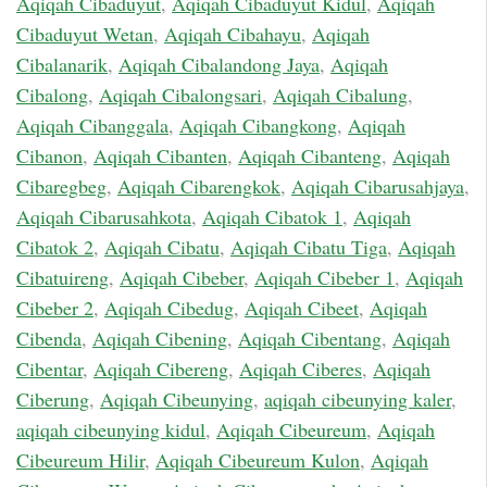
Aqiqah Cibaduyut
,
Aqiqah Cibaduyut Kidul
,
Aqiqah
Cibaduyut Wetan
,
Aqiqah Cibahayu
,
Aqiqah
Cibalanarik
,
Aqiqah Cibalandong Jaya
,
Aqiqah
Cibalong
,
Aqiqah Cibalongsari
,
Aqiqah Cibalung
,
Aqiqah Cibanggala
,
Aqiqah Cibangkong
,
Aqiqah
Cibanon
,
Aqiqah Cibanten
,
Aqiqah Cibanteng
,
Aqiqah
Cibaregbeg
,
Aqiqah Cibarengkok
,
Aqiqah Cibarusahjaya
,
Aqiqah Cibarusahkota
,
Aqiqah Cibatok 1
,
Aqiqah
Cibatok 2
,
Aqiqah Cibatu
,
Aqiqah Cibatu Tiga
,
Aqiqah
Cibatuireng
,
Aqiqah Cibeber
,
Aqiqah Cibeber 1
,
Aqiqah
Cibeber 2
,
Aqiqah Cibedug
,
Aqiqah Cibeet
,
Aqiqah
Cibenda
,
Aqiqah Cibening
,
Aqiqah Cibentang
,
Aqiqah
Cibentar
,
Aqiqah Cibereng
,
Aqiqah Ciberes
,
Aqiqah
Ciberung
,
Aqiqah Cibeunying
,
aqiqah cibeunying kaler
,
aqiqah cibeunying kidul
,
Aqiqah Cibeureum
,
Aqiqah
Cibeureum Hilir
,
Aqiqah Cibeureum Kulon
,
Aqiqah