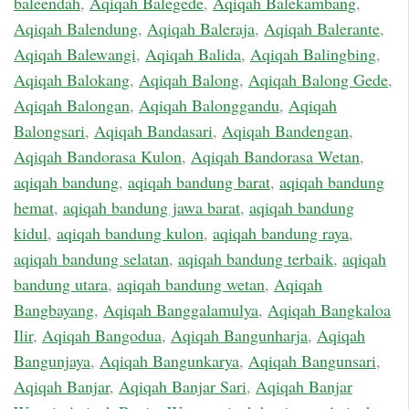
baleendah
,
Aqiqah Balegede
,
Aqiqah Balekambang
,
Aqiqah Balendung
,
Aqiqah Baleraja
,
Aqiqah Balerante
,
Aqiqah Balewangi
,
Aqiqah Balida
,
Aqiqah Balingbing
,
Aqiqah Balokang
,
Aqiqah Balong
,
Aqiqah Balong Gede
,
Aqiqah Balongan
,
Aqiqah Balonggandu
,
Aqiqah
Balongsari
,
Aqiqah Bandasari
,
Aqiqah Bandengan
,
Aqiqah Bandorasa Kulon
,
Aqiqah Bandorasa Wetan
,
aqiqah bandung
,
aqiqah bandung barat
,
aqiqah bandung
hemat
,
aqiqah bandung jawa barat
,
aqiqah bandung
kidul
,
aqiqah bandung kulon
,
aqiqah bandung raya
,
aqiqah bandung selatan
,
aqiqah bandung terbaik
,
aqiqah
bandung utara
,
aqiqah bandung wetan
,
Aqiqah
Bangbayang
,
Aqiqah Banggalamulya
,
Aqiqah Bangkaloa
Ilir
,
Aqiqah Bangodua
,
Aqiqah Bangunharja
,
Aqiqah
Bangunjaya
,
Aqiqah Bangunkarya
,
Aqiqah Bangunsari
,
Aqiqah Banjar
,
Aqiqah Banjar Sari
,
Aqiqah Banjar