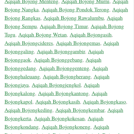
Aqiqah Bojong Menteng
,
Aqiqah Bojong Murni
,
Aqiqah
Bojong Nangka
,
Aqiqah Bojong Pondok Terong
,
Aqiqah
Bojong Rangkas
,
Aqiqah Bojong Rawalumbu
,
Aqiqah
Bojong Sempu
,
Aqiqah Bojong Timur
,
Aqiqah Bojong
Tugu
,
Aqiqah Bojong Wetan
,
Aqiqah Bojongasih
,
Aqiqah Bojongcideres
,
Aqiqah Bojongemas
,
Aqiqah
Bojonggaling
,
Aqiqah Bojonggambir
,
Aqiqah
Bojonggaok
,
Aqiqah Bojonggebang
,
Aqiqah
Bojonggedang
,
Aqiqah Bojonggenteng
,
Aqiqah
Bojonghaleuang
,
Aqiqah Bojongherang
,
Aqiqah
Bojongjaya
,
Aqiqah Bojongjengkol
,
Aqiqah
Bojongkalong
,
Aqiqah Bojongkantong
,
Aqiqah
Bojongkapol
,
Aqiqah Bojongkasih
,
Aqiqah Bojongkaso
,
Aqiqah Bojongkeding
,
Aqiqah Bojongkembar
,
Aqiqah
Bojongkerta
,
Aqiqah Bojongkokosan
,
Aqiqah
Bojongkondang
,
Aqiqah Bojongkoneng
,
Aqiqah