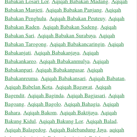
Babakan Losari Lor
,
Aqiqah Babakan Madang
,
Aqiqah
Babakan Manjeti
,
Aqiqah Babakan Panjang
,
Aqiqah
Babakan Penghulu
,
Aqiqah Babakan Peuteuy
,
Aqiqah
Babakan Raden
,
Aqiqah Babakan Sadeng
,
Aqiqah
Babakan Sari
,
Aqiqah Babakan Surabaya
,
Aqiqah
Babakan Tarogong
,
Aqiqah Babakancaringin
,
Aqiqah
Babakanjati
,
Aqiqah Babakanjaya
,
Aqiqah
Babakankareo
,
Aqiqah Babakanmulya
,
Aqiqah
Babakanpari
,
Aqiqah Babakanpasar
,
Aqiqah
Babakanreuma
,
Aqiqah Babakansari
,
Aqiqah Babatan
,
Aqiqah Babelan Kota
,
Aqiqah Bagawat
,
Aqiqah
Bagendit
,
Aqiqah Baginda
,
Aqiqah Bagjasari
,
Aqiqah
Bagoang
,
Aqiqah Bagolo
,
Aqiqah Bahagia
,
Aqiqah
Bahara
,
Aqiqah Bakom
,
Aqiqah Baktijaya
,
Aqiqah
Bakung Kidul
,
Aqiqah Bakung Lor
,
Aqiqah Balad
,
Aqiqah Balagedog
,
Aqiqah Balebandung Jaya
,
aqiqah