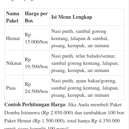
Nama
Harga per
Isi Menu Lengkap
Paket
Box
Nasi putih, sambal goreng
Rp
Hemat
kentang, lalapan & sambal,
15.000/box
pisang, kerupuk, air minum
Nasi putih, telur balado/semur,
Rp
Nikmat
sambal goreng kentang, lalapan,
19.500/box
pisang, kerupuk, air minum
Nasi putih, ayam bakar/goreng,
Rp
Puas
sambal goreng kentang, lalapan,
24.500/box
pisang, kerupuk, air minum
Contoh Perhitungan Harga
: Jika Anda membeli Paket
Domba Istimewa (Rp 2.850.000) dan tambahkan 100 box
Paket Hemat (Rp 1.500.000), total hanya Rp 4.350.000
untuk acara komplit 100 porsi!