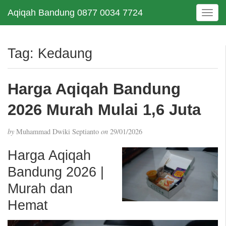
Aqiqah Bandung 0877 0034 7724
T
o
g
g
Tag:
Kedaung
l
e
n
Harga Aqiqah Bandung
a
v
2026 Murah Mulai 1,6 Juta
i
g
by
Muhammad Dwiki Septianto
on
29/01/2026
a
t
Harga Aqiqah
i
Bandung 2026 |
o
n
Murah dan
Hemat