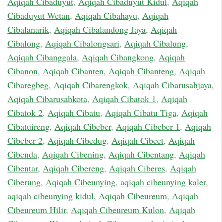
Aqiqah Cibaduyut
,
Aqiqah Cibaduyut Kidul
,
Aqiqah
Cibaduyut Wetan
,
Aqiqah Cibahayu
,
Aqiqah
Cibalanarik
,
Aqiqah Cibalandong Jaya
,
Aqiqah
Cibalong
,
Aqiqah Cibalongsari
,
Aqiqah Cibalung
,
Aqiqah Cibanggala
,
Aqiqah Cibangkong
,
Aqiqah
Cibanon
,
Aqiqah Cibanten
,
Aqiqah Cibanteng
,
Aqiqah
Cibaregbeg
,
Aqiqah Cibarengkok
,
Aqiqah Cibarusahjaya
,
Aqiqah Cibarusahkota
,
Aqiqah Cibatok 1
,
Aqiqah
Cibatok 2
,
Aqiqah Cibatu
,
Aqiqah Cibatu Tiga
,
Aqiqah
Cibatuireng
,
Aqiqah Cibeber
,
Aqiqah Cibeber 1
,
Aqiqah
Cibeber 2
,
Aqiqah Cibedug
,
Aqiqah Cibeet
,
Aqiqah
Cibenda
,
Aqiqah Cibening
,
Aqiqah Cibentang
,
Aqiqah
Cibentar
,
Aqiqah Cibereng
,
Aqiqah Ciberes
,
Aqiqah
Ciberung
,
Aqiqah Cibeunying
,
aqiqah cibeunying kaler
,
aqiqah cibeunying kidul
,
Aqiqah Cibeureum
,
Aqiqah
Cibeureum Hilir
,
Aqiqah Cibeureum Kulon
,
Aqiqah