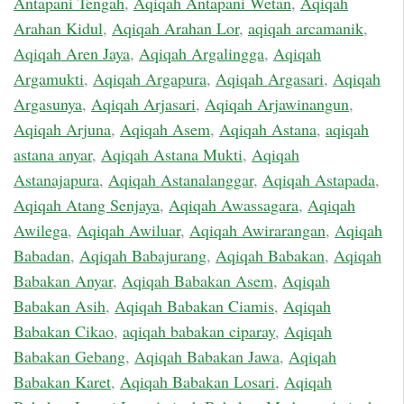
Antapani Tengah
,
Aqiqah Antapani Wetan
,
Aqiqah
Arahan Kidul
,
Aqiqah Arahan Lor
,
aqiqah arcamanik
,
Aqiqah Aren Jaya
,
Aqiqah Argalingga
,
Aqiqah
Argamukti
,
Aqiqah Argapura
,
Aqiqah Argasari
,
Aqiqah
Argasunya
,
Aqiqah Arjasari
,
Aqiqah Arjawinangun
,
Aqiqah Arjuna
,
Aqiqah Asem
,
Aqiqah Astana
,
aqiqah
astana anyar
,
Aqiqah Astana Mukti
,
Aqiqah
Astanajapura
,
Aqiqah Astanalanggar
,
Aqiqah Astapada
,
Aqiqah Atang Senjaya
,
Aqiqah Awassagara
,
Aqiqah
Awilega
,
Aqiqah Awiluar
,
Aqiqah Awirarangan
,
Aqiqah
Babadan
,
Aqiqah Babajurang
,
Aqiqah Babakan
,
Aqiqah
Babakan Anyar
,
Aqiqah Babakan Asem
,
Aqiqah
Babakan Asih
,
Aqiqah Babakan Ciamis
,
Aqiqah
Babakan Cikao
,
aqiqah babakan ciparay
,
Aqiqah
Babakan Gebang
,
Aqiqah Babakan Jawa
,
Aqiqah
Babakan Karet
,
Aqiqah Babakan Losari
,
Aqiqah