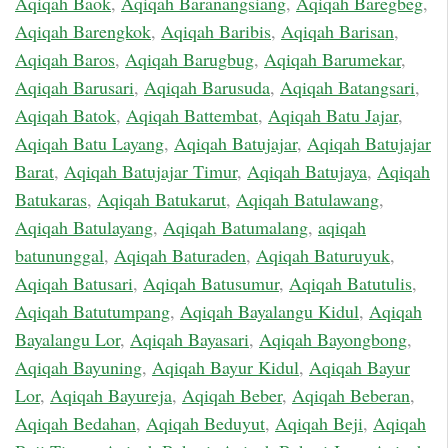
Aqiqah Baok
,
Aqiqah Baranangsiang
,
Aqiqah Baregbeg
,
Aqiqah Barengkok
,
Aqiqah Baribis
,
Aqiqah Barisan
,
Aqiqah Baros
,
Aqiqah Barugbug
,
Aqiqah Barumekar
,
Aqiqah Barusari
,
Aqiqah Barusuda
,
Aqiqah Batangsari
,
Aqiqah Batok
,
Aqiqah Battembat
,
Aqiqah Batu Jajar
,
Aqiqah Batu Layang
,
Aqiqah Batujajar
,
Aqiqah Batujajar
Barat
,
Aqiqah Batujajar Timur
,
Aqiqah Batujaya
,
Aqiqah
Batukaras
,
Aqiqah Batukarut
,
Aqiqah Batulawang
,
Aqiqah Batulayang
,
Aqiqah Batumalang
,
aqiqah
batununggal
,
Aqiqah Baturaden
,
Aqiqah Baturuyuk
,
Aqiqah Batusari
,
Aqiqah Batusumur
,
Aqiqah Batutulis
,
Aqiqah Batutumpang
,
Aqiqah Bayalangu Kidul
,
Aqiqah
Bayalangu Lor
,
Aqiqah Bayasari
,
Aqiqah Bayongbong
,
Aqiqah Bayuning
,
Aqiqah Bayur Kidul
,
Aqiqah Bayur
Lor
,
Aqiqah Bayureja
,
Aqiqah Beber
,
Aqiqah Beberan
,
Aqiqah Bedahan
,
Aqiqah Beduyut
,
Aqiqah Beji
,
Aqiqah