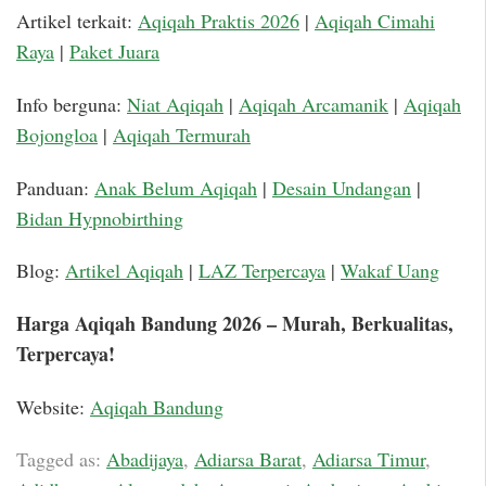
Artikel terkait:
Aqiqah Praktis 2026
|
Aqiqah Cimahi
Raya
|
Paket Juara
Info berguna:
Niat Aqiqah
|
Aqiqah Arcamanik
|
Aqiqah
Bojongloa
|
Aqiqah Termurah
Panduan:
Anak Belum Aqiqah
|
Desain Undangan
|
Bidan Hypnobirthing
Blog:
Artikel Aqiqah
|
LAZ Terpercaya
|
Wakaf Uang
Harga Aqiqah Bandung 2026 – Murah, Berkualitas,
Terpercaya!
Website:
Aqiqah Bandung
Tagged as:
Abadijaya
,
Adiarsa Barat
,
Adiarsa Timur
,