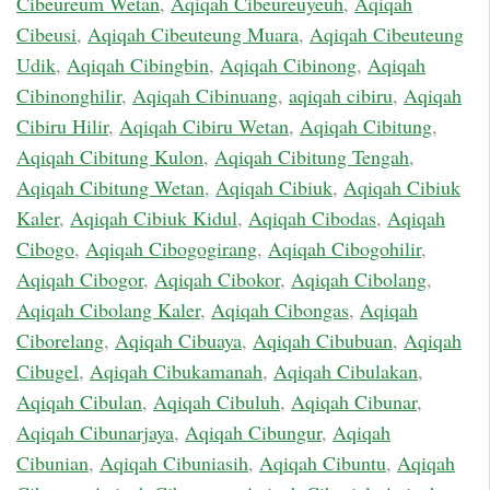
Cibeureum Wetan
,
Aqiqah Cibeureuyeuh
,
Aqiqah
Cibeusi
,
Aqiqah Cibeuteung Muara
,
Aqiqah Cibeuteung
Udik
,
Aqiqah Cibingbin
,
Aqiqah Cibinong
,
Aqiqah
Cibinonghilir
,
Aqiqah Cibinuang
,
aqiqah cibiru
,
Aqiqah
Cibiru Hilir
,
Aqiqah Cibiru Wetan
,
Aqiqah Cibitung
,
Aqiqah Cibitung Kulon
,
Aqiqah Cibitung Tengah
,
Aqiqah Cibitung Wetan
,
Aqiqah Cibiuk
,
Aqiqah Cibiuk
Kaler
,
Aqiqah Cibiuk Kidul
,
Aqiqah Cibodas
,
Aqiqah
Cibogo
,
Aqiqah Cibogogirang
,
Aqiqah Cibogohilir
,
Aqiqah Cibogor
,
Aqiqah Cibokor
,
Aqiqah Cibolang
,
Aqiqah Cibolang Kaler
,
Aqiqah Cibongas
,
Aqiqah
Ciborelang
,
Aqiqah Cibuaya
,
Aqiqah Cibubuan
,
Aqiqah
Cibugel
,
Aqiqah Cibukamanah
,
Aqiqah Cibulakan
,
Aqiqah Cibulan
,
Aqiqah Cibuluh
,
Aqiqah Cibunar
,
Aqiqah Cibunarjaya
,
Aqiqah Cibungur
,
Aqiqah
Cibunian
,
Aqiqah Cibuniasih
,
Aqiqah Cibuntu
,
Aqiqah