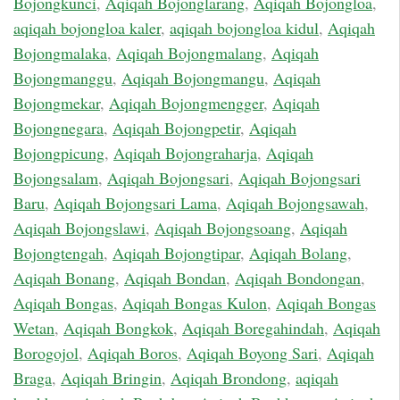
Bojongkunci
,
Aqiqah Bojonglarang
,
Aqiqah Bojongloa
,
aqiqah bojongloa kaler
,
aqiqah bojongloa kidul
,
Aqiqah
Bojongmalaka
,
Aqiqah Bojongmalang
,
Aqiqah
Bojongmanggu
,
Aqiqah Bojongmangu
,
Aqiqah
Bojongmekar
,
Aqiqah Bojongmengger
,
Aqiqah
Bojongnegara
,
Aqiqah Bojongpetir
,
Aqiqah
Bojongpicung
,
Aqiqah Bojongraharja
,
Aqiqah
Bojongsalam
,
Aqiqah Bojongsari
,
Aqiqah Bojongsari
Baru
,
Aqiqah Bojongsari Lama
,
Aqiqah Bojongsawah
,
Aqiqah Bojongslawi
,
Aqiqah Bojongsoang
,
Aqiqah
Bojongtengah
,
Aqiqah Bojongtipar
,
Aqiqah Bolang
,
Aqiqah Bonang
,
Aqiqah Bondan
,
Aqiqah Bondongan
,
Aqiqah Bongas
,
Aqiqah Bongas Kulon
,
Aqiqah Bongas
Wetan
,
Aqiqah Bongkok
,
Aqiqah Boregahindah
,
Aqiqah
Borogojol
,
Aqiqah Boros
,
Aqiqah Boyong Sari
,
Aqiqah
Braga
,
Aqiqah Bringin
,
Aqiqah Brondong
,
aqiqah