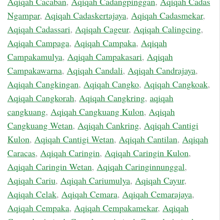
Aqiqah Cacaban
,
Aqiqah Cadangpinggan
,
Aqiqah Cadas
Ngampar
,
Aqiqah Cadaskertajaya
,
Aqiqah Cadasmekar
,
Aqiqah Cadassari
,
Aqiqah Cageur
,
Aqiqah Calingcing
,
Aqiqah Campaga
,
Aqiqah Campaka
,
Aqiqah
Campakamulya
,
Aqiqah Campakasari
,
Aqiqah
Campakawarna
,
Aqiqah Candali
,
Aqiqah Candrajaya
,
Aqiqah Cangkingan
,
Aqiqah Cangko
,
Aqiqah Cangkoak
,
Aqiqah Cangkorah
,
Aqiqah Cangkring
,
aqiqah
cangkuang
,
Aqiqah Cangkuang Kulon
,
Aqiqah
Cangkuang Wetan
,
Aqiqah Cankring
,
Aqiqah Cantigi
Kulon
,
Aqiqah Cantigi Wetan
,
Aqiqah Cantilan
,
Aqiqah
Caracas
,
Aqiqah Caringin
,
Aqiqah Caringin Kulon
,
Aqiqah Caringin Wetan
,
Aqiqah Caringinnunggal
,
Aqiqah Cariu
,
Aqiqah Cariumulya
,
Aqiqah Cayur
,
Aqiqah Celak
,
Aqiqah Cemara
,
Aqiqah Cemarajaya
,
Aqiqah Cempaka
,
Aqiqah Cempakamekar
,
Aqiqah