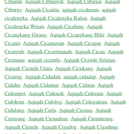
Cibunut
,
Aqiqah Ciburayut
,
Aqiqah Ciburial
,
Aqiqah
Ciburuy
,
Aqiqah Cicadas
,
aqiqah cicaheum
,
aqiqah
cicalengka
,
Aqiqah Cicalengka Kulon
,
Aqiqah
Cicalengka Wetan
,
Aqiqah Cicalung
,
Aqiqah
Cicangkang Girang
,
Aqiqah Cicangkang Hilir
,
Aqiqah
Cicanir
,
Aqiqah Cicantayan
,
Aqiqah Cicapar
,
Aqiqah
Cicareuh
,
Aqiqah Cicarimanah
,
Aqiqah Cicau
,
Aqiqah
Cicenang
,
aqiqah cicendo
,
Aqiqah Cicinde Selatan
,
Aqiqah Cicinde Utara
,
Aqiqah Cicukang
,
Aqiqah
Cicurug
,
Aqiqah Cidadali
,
aqiqah cidadap
,
Aqiqah
Cidahu
,
Aqiqah Cidamar
,
Aqiqah Cidatar
,
Aqiqah
Cidempet
,
Aqiqah Cidenok
,
Aqiqah Ciderum
,
Aqiqah
Cidokom
,
Aqiqah Cidolog
,
Aqiqah Cidugaleun
,
Aqiqah
Cidulang
,
Aqiqah Ciela
,
Aqiqah Ciemas
,
Aqiqah
Ciengang
,
Aqiqah Cieundeur
,
Aqiqah Cieunteung
,
Aqiqah Cieurih
,
Aqiqah Cigadog
,
Aqiqah Cigadung
,