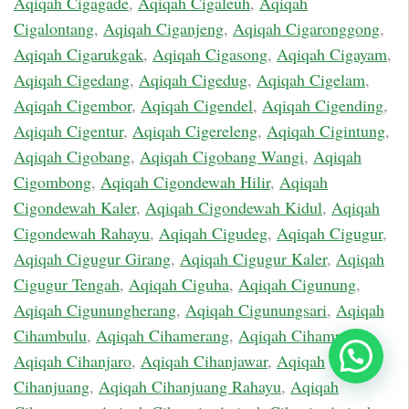
Aqiqah Cigagade
,
Aqiqah Cigaleuh
,
Aqiqah
Cigalontang
,
Aqiqah Ciganjeng
,
Aqiqah Cigaronggong
,
Aqiqah Cigarukgak
,
Aqiqah Cigasong
,
Aqiqah Cigayam
,
Aqiqah Cigedang
,
Aqiqah Cigedug
,
Aqiqah Cigelam
,
Aqiqah Cigembor
,
Aqiqah Cigendel
,
Aqiqah Cigending
,
Aqiqah Cigentur
,
Aqiqah Cigereleng
,
Aqiqah Cigintung
,
Aqiqah Cigobang
,
Aqiqah Cigobang Wangi
,
Aqiqah
Cigombong
,
Aqiqah Cigondewah Hilir
,
Aqiqah
Cigondewah Kaler
,
Aqiqah Cigondewah Kidul
,
Aqiqah
Cigondewah Rahayu
,
Aqiqah Cigudeg
,
Aqiqah Cigugur
,
Aqiqah Cigugur Girang
,
Aqiqah Cigugur Kaler
,
Aqiqah
Cigugur Tengah
,
Aqiqah Ciguha
,
Aqiqah Cigunung
,
Aqiqah Cigunungherang
,
Aqiqah Cigunungsari
,
Aqiqah
Cihambulu
,
Aqiqah Cihamerang
,
Aqiqah Cihampelas
,
Chat Sekarang
Aqiqah Cihanjaro
,
Aqiqah Cihanjawar
,
Aqiqah
Cihanjuang
,
Aqiqah Cihanjuang Rahayu
,
Aqiqah