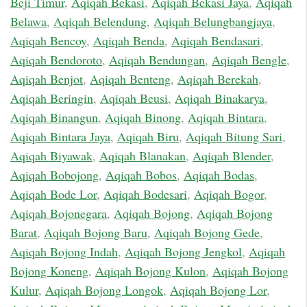
Beji Timur
,
Aqiqah Bekasi
,
Aqiqah Bekasi Jaya
,
Aqiqah
Belawa
,
Aqiqah Belendung
,
Aqiqah Belungbangjaya
,
Aqiqah Bencoy
,
Aqiqah Benda
,
Aqiqah Bendasari
,
Aqiqah Bendoroto
,
Aqiqah Bendungan
,
Aqiqah Bengle
,
Aqiqah Benjot
,
Aqiqah Benteng
,
Aqiqah Berekah
,
Aqiqah Beringin
,
Aqiqah Beusi
,
Aqiqah Binakarya
,
Aqiqah Binangun
,
Aqiqah Binong
,
Aqiqah Bintara
,
Aqiqah Bintara Jaya
,
Aqiqah Biru
,
Aqiqah Bitung Sari
,
Aqiqah Biyawak
,
Aqiqah Blanakan
,
Aqiqah Blender
,
Aqiqah Bobojong
,
Aqiqah Bobos
,
Aqiqah Bodas
,
Aqiqah Bode Lor
,
Aqiqah Bodesari
,
Aqiqah Bogor
,
Aqiqah Bojonegara
,
Aqiqah Bojong
,
Aqiqah Bojong
Barat
,
Aqiqah Bojong Baru
,
Aqiqah Bojong Gede
,
Aqiqah Bojong Indah
,
Aqiqah Bojong Jengkol
,
Aqiqah
Bojong Koneng
,
Aqiqah Bojong Kulon
,
Aqiqah Bojong
Kulur
,
Aqiqah Bojong Longok
,
Aqiqah Bojong Lor
,