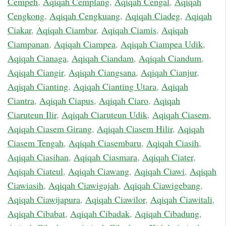
Cempeh
,
Aqiqah Cemplang
,
Aqiqah Cengal
,
Aqiqah
Cengkong
,
Aqiqah Cengkuang
,
Aqiqah Ciadeg
,
Aqiqah
Ciakar
,
Aqiqah Ciambar
,
Aqiqah Ciamis
,
Aqiqah
Ciampanan
,
Aqiqah Ciampea
,
Aqiqah Ciampea Udik
,
Aqiqah Cianaga
,
Aqiqah Ciandam
,
Aqiqah Ciandum
,
Aqiqah Ciangir
,
Aqiqah Ciangsana
,
Aqiqah Cianjur
,
Aqiqah Cianting
,
Aqiqah Cianting Utara
,
Aqiqah
Ciantra
,
Aqiqah Ciapus
,
Aqiqah Ciaro
,
Aqiqah
Ciaruteun Ilir
,
Aqiqah Ciaruteun Udik
,
Aqiqah Ciasem
,
Aqiqah Ciasem Girang
,
Aqiqah Ciasem Hilir
,
Aqiqah
Ciasem Tengah
,
Aqiqah Ciasembaru
,
Aqiqah Ciasih
,
Aqiqah Ciasihan
,
Aqiqah Ciasmara
,
Aqiqah Ciater
,
Aqiqah Ciateul
,
Aqiqah Ciawang
,
Aqiqah Ciawi
,
Aqiqah
Ciawiasih
,
Aqiqah Ciawigajah
,
Aqiqah Ciawigebang
,
Aqiqah Ciawijapura
,
Aqiqah Ciawilor
,
Aqiqah Ciawitali
,
Aqiqah Cibabat
,
Aqiqah Cibadak
,
Aqiqah Cibadung
,