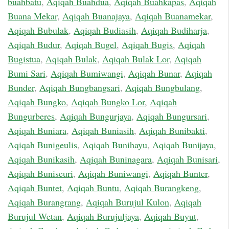
buahbatu
,
Aqiqah Buahdua
,
Aqiqah Buahkapas
,
Aqiqah
Buana Mekar
,
Aqiqah Buanajaya
,
Aqiqah Buanamekar
,
Aqiqah Bubulak
,
Aqiqah Budiasih
,
Aqiqah Budiharja
,
Aqiqah Budur
,
Aqiqah Bugel
,
Aqiqah Bugis
,
Aqiqah
Bugistua
,
Aqiqah Bulak
,
Aqiqah Bulak Lor
,
Aqiqah
Bumi Sari
,
Aqiqah Bumiwangi
,
Aqiqah Bunar
,
Aqiqah
Bunder
,
Aqiqah Bungbangsari
,
Aqiqah Bungbulang
,
Aqiqah Bungko
,
Aqiqah Bungko Lor
,
Aqiqah
Bungurberes
,
Aqiqah Bungurjaya
,
Aqiqah Bungursari
,
Aqiqah Buniara
,
Aqiqah Buniasih
,
Aqiqah Bunibakti
,
Aqiqah Bunigeulis
,
Aqiqah Bunihayu
,
Aqiqah Bunijaya
,
Aqiqah Bunikasih
,
Aqiqah Buninagara
,
Aqiqah Bunisari
,
Aqiqah Buniseuri
,
Aqiqah Buniwangi
,
Aqiqah Bunter
,
Aqiqah Buntet
,
Aqiqah Buntu
,
Aqiqah Burangkeng
,
Aqiqah Burangrang
,
Aqiqah Burujul Kulon
,
Aqiqah
Burujul Wetan
,
Aqiqah Burujuljaya
,
Aqiqah Buyut
,