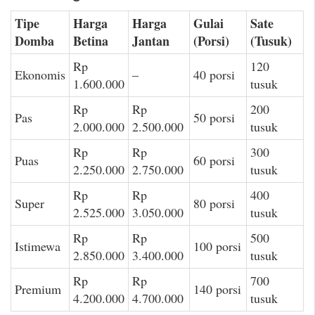
Tipe
Harga
Harga
Gulai
Sate
Domba
Betina
Jantan
(Porsi)
(Tusuk)
Rp
120
Ekonomis
–
40 porsi
1.600.000
tusuk
Rp
Rp
200
Pas
50 porsi
2.000.000
2.500.000
tusuk
Rp
Rp
300
Puas
60 porsi
2.250.000
2.750.000
tusuk
Rp
Rp
400
Super
80 porsi
2.525.000
3.050.000
tusuk
Rp
Rp
500
Istimewa
100 porsi
2.850.000
3.400.000
tusuk
Rp
Rp
700
Premium
140 porsi
4.200.000
4.700.000
tusuk