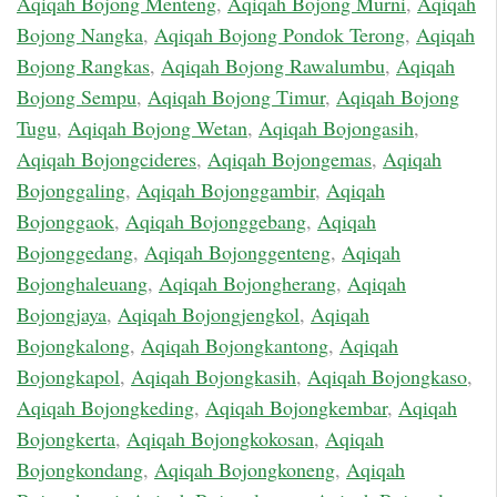
Aqiqah Bojong Menteng
,
Aqiqah Bojong Murni
,
Aqiqah
Bojong Nangka
,
Aqiqah Bojong Pondok Terong
,
Aqiqah
Bojong Rangkas
,
Aqiqah Bojong Rawalumbu
,
Aqiqah
Bojong Sempu
,
Aqiqah Bojong Timur
,
Aqiqah Bojong
Tugu
,
Aqiqah Bojong Wetan
,
Aqiqah Bojongasih
,
Aqiqah Bojongcideres
,
Aqiqah Bojongemas
,
Aqiqah
Bojonggaling
,
Aqiqah Bojonggambir
,
Aqiqah
Bojonggaok
,
Aqiqah Bojonggebang
,
Aqiqah
Bojonggedang
,
Aqiqah Bojonggenteng
,
Aqiqah
Bojonghaleuang
,
Aqiqah Bojongherang
,
Aqiqah
Bojongjaya
,
Aqiqah Bojongjengkol
,
Aqiqah
Bojongkalong
,
Aqiqah Bojongkantong
,
Aqiqah
Bojongkapol
,
Aqiqah Bojongkasih
,
Aqiqah Bojongkaso
,
Aqiqah Bojongkeding
,
Aqiqah Bojongkembar
,
Aqiqah
Bojongkerta
,
Aqiqah Bojongkokosan
,
Aqiqah
Bojongkondang
,
Aqiqah Bojongkoneng
,
Aqiqah