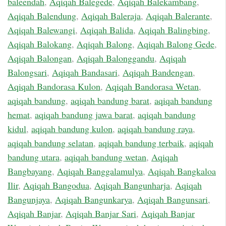
baleendah
,
Aqiqah Balegede
,
Aqiqah Balekambang
,
Aqiqah Balendung
,
Aqiqah Baleraja
,
Aqiqah Balerante
,
Aqiqah Balewangi
,
Aqiqah Balida
,
Aqiqah Balingbing
,
Aqiqah Balokang
,
Aqiqah Balong
,
Aqiqah Balong Gede
,
Aqiqah Balongan
,
Aqiqah Balonggandu
,
Aqiqah
Balongsari
,
Aqiqah Bandasari
,
Aqiqah Bandengan
,
Aqiqah Bandorasa Kulon
,
Aqiqah Bandorasa Wetan
,
aqiqah bandung
,
aqiqah bandung barat
,
aqiqah bandung
hemat
,
aqiqah bandung jawa barat
,
aqiqah bandung
kidul
,
aqiqah bandung kulon
,
aqiqah bandung raya
,
aqiqah bandung selatan
,
aqiqah bandung terbaik
,
aqiqah
bandung utara
,
aqiqah bandung wetan
,
Aqiqah
Bangbayang
,
Aqiqah Banggalamulya
,
Aqiqah Bangkaloa
Ilir
,
Aqiqah Bangodua
,
Aqiqah Bangunharja
,
Aqiqah
Bangunjaya
,
Aqiqah Bangunkarya
,
Aqiqah Bangunsari
,
Aqiqah Banjar
,
Aqiqah Banjar Sari
,
Aqiqah Banjar