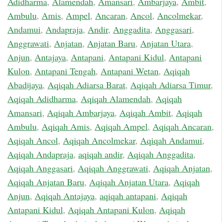
Adidharma
,
Alamendah
,
Amansari
,
Ambarjaya
,
Ambit
,
Ambulu
,
Amis
,
Ampel
,
Ancaran
,
Ancol
,
Ancolmekar
,
Andamui
,
Andapraja
,
Andir
,
Anggadita
,
Anggasari
,
Anggrawati
,
Anjatan
,
Anjatan Baru
,
Anjatan Utara
,
Anjun
,
Antajaya
,
Antapani
,
Antapani Kidul
,
Antapani
Kulon
,
Antapani Tengah
,
Antapani Wetan
,
Aqiqah
Abadijaya
,
Aqiqah Adiarsa Barat
,
Aqiqah Adiarsa Timur
,
Aqiqah Adidharma
,
Aqiqah Alamendah
,
Aqiqah
Amansari
,
Aqiqah Ambarjaya
,
Aqiqah Ambit
,
Aqiqah
Ambulu
,
Aqiqah Amis
,
Aqiqah Ampel
,
Aqiqah Ancaran
,
Aqiqah Ancol
,
Aqiqah Ancolmekar
,
Aqiqah Andamui
,
Aqiqah Andapraja
,
aqiqah andir
,
Aqiqah Anggadita
,
Aqiqah Anggasari
,
Aqiqah Anggrawati
,
Aqiqah Anjatan
,
Aqiqah Anjatan Baru
,
Aqiqah Anjatan Utara
,
Aqiqah
Anjun
,
Aqiqah Antajaya
,
aqiqah antapani
,
Aqiqah
Antapani Kidul
,
Aqiqah Antapani Kulon
,
Aqiqah