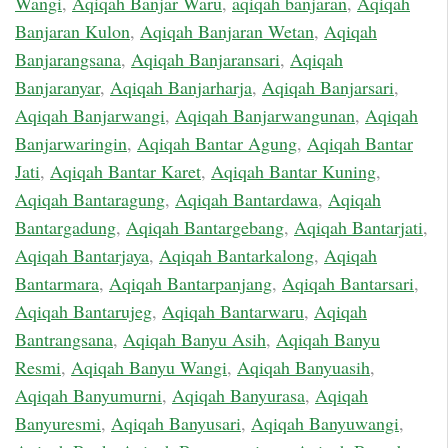
Wangi
,
Aqiqah Banjar Waru
,
aqiqah banjaran
,
Aqiqah
Banjaran Kulon
,
Aqiqah Banjaran Wetan
,
Aqiqah
Banjarangsana
,
Aqiqah Banjaransari
,
Aqiqah
Banjaranyar
,
Aqiqah Banjarharja
,
Aqiqah Banjarsari
,
Aqiqah Banjarwangi
,
Aqiqah Banjarwangunan
,
Aqiqah
Banjarwaringin
,
Aqiqah Bantar Agung
,
Aqiqah Bantar
Jati
,
Aqiqah Bantar Karet
,
Aqiqah Bantar Kuning
,
Aqiqah Bantaragung
,
Aqiqah Bantardawa
,
Aqiqah
Bantargadung
,
Aqiqah Bantargebang
,
Aqiqah Bantarjati
,
Aqiqah Bantarjaya
,
Aqiqah Bantarkalong
,
Aqiqah
Bantarmara
,
Aqiqah Bantarpanjang
,
Aqiqah Bantarsari
,
Aqiqah Bantarujeg
,
Aqiqah Bantarwaru
,
Aqiqah
Bantrangsana
,
Aqiqah Banyu Asih
,
Aqiqah Banyu
Resmi
,
Aqiqah Banyu Wangi
,
Aqiqah Banyuasih
,
Aqiqah Banyumurni
,
Aqiqah Banyurasa
,
Aqiqah
Banyuresmi
,
Aqiqah Banyusari
,
Aqiqah Banyuwangi
,