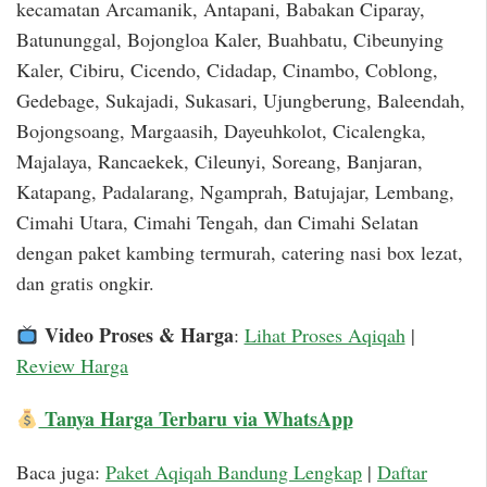
kecamatan Arcamanik, Antapani, Babakan Ciparay,
Batununggal, Bojongloa Kaler, Buahbatu, Cibeunying
Kaler, Cibiru, Cicendo, Cidadap, Cinambo, Coblong,
Gedebage, Sukajadi, Sukasari, Ujungberung, Baleendah,
Bojongsoang, Margaasih, Dayeuhkolot, Cicalengka,
Majalaya, Rancaekek, Cileunyi, Soreang, Banjaran,
Katapang, Padalarang, Ngamprah, Batujajar, Lembang,
Cimahi Utara, Cimahi Tengah, dan Cimahi Selatan
dengan paket kambing termurah, catering nasi box lezat,
dan gratis ongkir.
Video Proses & Harga
:
Lihat Proses Aqiqah
|
Review Harga
Tanya Harga Terbaru via WhatsApp
Baca juga:
Paket Aqiqah Bandung Lengkap
|
Daftar