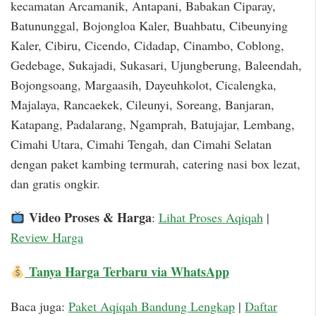
kecamatan Arcamanik, Antapani, Babakan Ciparay,
Batununggal, Bojongloa Kaler, Buahbatu, Cibeunying
Kaler, Cibiru, Cicendo, Cidadap, Cinambo, Coblong,
Gedebage, Sukajadi, Sukasari, Ujungberung, Baleendah,
Bojongsoang, Margaasih, Dayeuhkolot, Cicalengka,
Majalaya, Rancaekek, Cileunyi, Soreang, Banjaran,
Katapang, Padalarang, Ngamprah, Batujajar, Lembang,
Cimahi Utara, Cimahi Tengah, dan Cimahi Selatan
dengan paket kambing termurah, catering nasi box lezat,
dan gratis ongkir.
Video Proses & Harga
:
Lihat Proses Aqiqah
|
Review Harga
Tanya Harga Terbaru via WhatsApp
Baca juga:
Paket Aqiqah Bandung Lengkap
|
Daftar