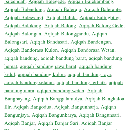
baleendah
,
Aqiqah Balegede
,
Aqiqah Balekambang
,
Aqiqah Balendung
,
Aqiqah Baleraja
,
Aqiqah Balerante
,
Aqiqah Balewangi
,
Aqiqah Balida
,
Aqiqah Balingbing
,
Aqiqah Balokang
,
Aqiqah Balong
,
Aqiqah Balong Gede
,
Aqiqah Balongan
,
Aqiqah Balonggandu
,
Aqiqah
Balongsari
,
Aqiqah Bandasari
,
Aqiqah Bandengan
,
Aqiqah Bandorasa Kulon
,
Aqiqah Bandorasa Wetan
,
aqiqah bandung
,
aqiqah bandung barat
,
aqiqah bandung
hemat
,
aqiqah bandung jawa barat
,
aqiqah bandung
kidul
,
aqiqah bandung kulon
,
aqiqah bandung raya
,
aqiqah bandung selatan
,
aqiqah bandung terbaik
,
aqiqah
bandung utara
,
aqiqah bandung wetan
,
Aqiqah
Bangbayang
,
Aqiqah Banggalamulya
,
Aqiqah Bangkaloa
Ilir
,
Aqiqah Bangodua
,
Aqiqah Bangunharja
,
Aqiqah
Bangunjaya
,
Aqiqah Bangunkarya
,
Aqiqah Bangunsari
,
Aqiqah Banjar
,
Aqiqah Banjar Sari
,
Aqiqah Banjar