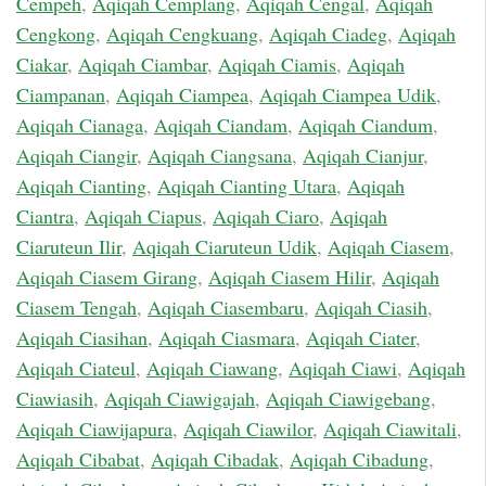
Cempeh
,
Aqiqah Cemplang
,
Aqiqah Cengal
,
Aqiqah
Cengkong
,
Aqiqah Cengkuang
,
Aqiqah Ciadeg
,
Aqiqah
Ciakar
,
Aqiqah Ciambar
,
Aqiqah Ciamis
,
Aqiqah
Ciampanan
,
Aqiqah Ciampea
,
Aqiqah Ciampea Udik
,
Aqiqah Cianaga
,
Aqiqah Ciandam
,
Aqiqah Ciandum
,
Aqiqah Ciangir
,
Aqiqah Ciangsana
,
Aqiqah Cianjur
,
Aqiqah Cianting
,
Aqiqah Cianting Utara
,
Aqiqah
Ciantra
,
Aqiqah Ciapus
,
Aqiqah Ciaro
,
Aqiqah
Ciaruteun Ilir
,
Aqiqah Ciaruteun Udik
,
Aqiqah Ciasem
,
Aqiqah Ciasem Girang
,
Aqiqah Ciasem Hilir
,
Aqiqah
Ciasem Tengah
,
Aqiqah Ciasembaru
,
Aqiqah Ciasih
,
Aqiqah Ciasihan
,
Aqiqah Ciasmara
,
Aqiqah Ciater
,
Aqiqah Ciateul
,
Aqiqah Ciawang
,
Aqiqah Ciawi
,
Aqiqah
Ciawiasih
,
Aqiqah Ciawigajah
,
Aqiqah Ciawigebang
,
Aqiqah Ciawijapura
,
Aqiqah Ciawilor
,
Aqiqah Ciawitali
,
Aqiqah Cibabat
,
Aqiqah Cibadak
,
Aqiqah Cibadung
,