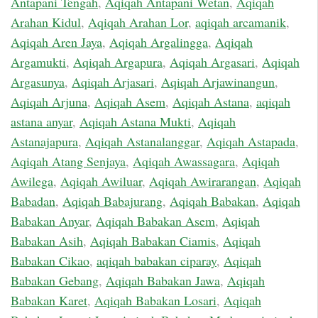
Antapani Tengah
,
Aqiqah Antapani Wetan
,
Aqiqah
Arahan Kidul
,
Aqiqah Arahan Lor
,
aqiqah arcamanik
,
Aqiqah Aren Jaya
,
Aqiqah Argalingga
,
Aqiqah
Argamukti
,
Aqiqah Argapura
,
Aqiqah Argasari
,
Aqiqah
Argasunya
,
Aqiqah Arjasari
,
Aqiqah Arjawinangun
,
Aqiqah Arjuna
,
Aqiqah Asem
,
Aqiqah Astana
,
aqiqah
astana anyar
,
Aqiqah Astana Mukti
,
Aqiqah
Astanajapura
,
Aqiqah Astanalanggar
,
Aqiqah Astapada
,
Aqiqah Atang Senjaya
,
Aqiqah Awassagara
,
Aqiqah
Awilega
,
Aqiqah Awiluar
,
Aqiqah Awirarangan
,
Aqiqah
Babadan
,
Aqiqah Babajurang
,
Aqiqah Babakan
,
Aqiqah
Babakan Anyar
,
Aqiqah Babakan Asem
,
Aqiqah
Babakan Asih
,
Aqiqah Babakan Ciamis
,
Aqiqah
Babakan Cikao
,
aqiqah babakan ciparay
,
Aqiqah
Babakan Gebang
,
Aqiqah Babakan Jawa
,
Aqiqah
Babakan Karet
,
Aqiqah Babakan Losari
,
Aqiqah