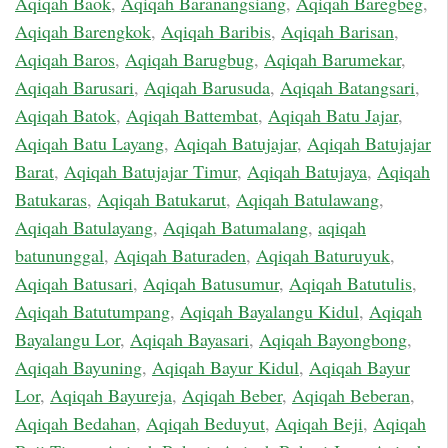
Aqiqah Baok
,
Aqiqah Baranangsiang
,
Aqiqah Baregbeg
,
Aqiqah Barengkok
,
Aqiqah Baribis
,
Aqiqah Barisan
,
Aqiqah Baros
,
Aqiqah Barugbug
,
Aqiqah Barumekar
,
Aqiqah Barusari
,
Aqiqah Barusuda
,
Aqiqah Batangsari
,
Aqiqah Batok
,
Aqiqah Battembat
,
Aqiqah Batu Jajar
,
Aqiqah Batu Layang
,
Aqiqah Batujajar
,
Aqiqah Batujajar
Barat
,
Aqiqah Batujajar Timur
,
Aqiqah Batujaya
,
Aqiqah
Batukaras
,
Aqiqah Batukarut
,
Aqiqah Batulawang
,
Aqiqah Batulayang
,
Aqiqah Batumalang
,
aqiqah
batununggal
,
Aqiqah Baturaden
,
Aqiqah Baturuyuk
,
Aqiqah Batusari
,
Aqiqah Batusumur
,
Aqiqah Batutulis
,
Aqiqah Batutumpang
,
Aqiqah Bayalangu Kidul
,
Aqiqah
Bayalangu Lor
,
Aqiqah Bayasari
,
Aqiqah Bayongbong
,
Aqiqah Bayuning
,
Aqiqah Bayur Kidul
,
Aqiqah Bayur
Lor
,
Aqiqah Bayureja
,
Aqiqah Beber
,
Aqiqah Beberan
,
Aqiqah Bedahan
,
Aqiqah Beduyut
,
Aqiqah Beji
,
Aqiqah