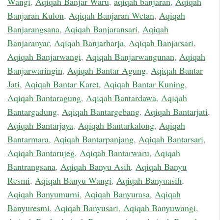
Wangi
,
Aqiqah Banjar Waru
,
aqiqah banjaran
,
Aqiqah
Banjaran Kulon
,
Aqiqah Banjaran Wetan
,
Aqiqah
Banjarangsana
,
Aqiqah Banjaransari
,
Aqiqah
Banjaranyar
,
Aqiqah Banjarharja
,
Aqiqah Banjarsari
,
Aqiqah Banjarwangi
,
Aqiqah Banjarwangunan
,
Aqiqah
Banjarwaringin
,
Aqiqah Bantar Agung
,
Aqiqah Bantar
Jati
,
Aqiqah Bantar Karet
,
Aqiqah Bantar Kuning
,
Aqiqah Bantaragung
,
Aqiqah Bantardawa
,
Aqiqah
Bantargadung
,
Aqiqah Bantargebang
,
Aqiqah Bantarjati
,
Aqiqah Bantarjaya
,
Aqiqah Bantarkalong
,
Aqiqah
Bantarmara
,
Aqiqah Bantarpanjang
,
Aqiqah Bantarsari
,
Aqiqah Bantarujeg
,
Aqiqah Bantarwaru
,
Aqiqah
Bantrangsana
,
Aqiqah Banyu Asih
,
Aqiqah Banyu
Resmi
,
Aqiqah Banyu Wangi
,
Aqiqah Banyuasih
,
Aqiqah Banyumurni
,
Aqiqah Banyurasa
,
Aqiqah
Banyuresmi
,
Aqiqah Banyusari
,
Aqiqah Banyuwangi
,