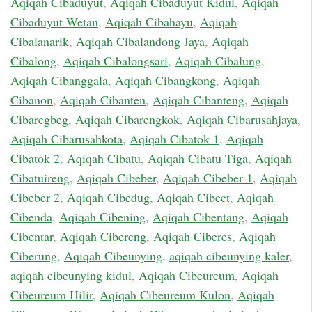
Aqiqah Cibaduyut
,
Aqiqah Cibaduyut Kidul
,
Aqiqah
Cibaduyut Wetan
,
Aqiqah Cibahayu
,
Aqiqah
Cibalanarik
,
Aqiqah Cibalandong Jaya
,
Aqiqah
Cibalong
,
Aqiqah Cibalongsari
,
Aqiqah Cibalung
,
Aqiqah Cibanggala
,
Aqiqah Cibangkong
,
Aqiqah
Cibanon
,
Aqiqah Cibanten
,
Aqiqah Cibanteng
,
Aqiqah
Cibaregbeg
,
Aqiqah Cibarengkok
,
Aqiqah Cibarusahjaya
,
Aqiqah Cibarusahkota
,
Aqiqah Cibatok 1
,
Aqiqah
Cibatok 2
,
Aqiqah Cibatu
,
Aqiqah Cibatu Tiga
,
Aqiqah
Cibatuireng
,
Aqiqah Cibeber
,
Aqiqah Cibeber 1
,
Aqiqah
Cibeber 2
,
Aqiqah Cibedug
,
Aqiqah Cibeet
,
Aqiqah
Cibenda
,
Aqiqah Cibening
,
Aqiqah Cibentang
,
Aqiqah
Cibentar
,
Aqiqah Cibereng
,
Aqiqah Ciberes
,
Aqiqah
Ciberung
,
Aqiqah Cibeunying
,
aqiqah cibeunying kaler
,
aqiqah cibeunying kidul
,
Aqiqah Cibeureum
,
Aqiqah
Cibeureum Hilir
,
Aqiqah Cibeureum Kulon
,
Aqiqah