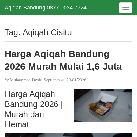
Aqiqah Bandung 0877 0034 7724
T
o
g
g
Tag:
Aqiqah Cisitu
l
e
n
Harga Aqiqah Bandung
a
v
2026 Murah Mulai 1,6 Juta
i
g
by
Muhammad Dwiki Septianto
on
29/01/2026
a
t
Harga Aqiqah
i
Bandung 2026 |
o
n
Murah dan
Hemat