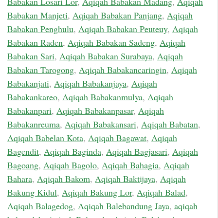
Babakan Losari Lor
,
Aqiqah Babakan Madang
,
Aqiqah
Babakan Manjeti
,
Aqiqah Babakan Panjang
,
Aqiqah
Babakan Penghulu
,
Aqiqah Babakan Peuteuy
,
Aqiqah
Babakan Raden
,
Aqiqah Babakan Sadeng
,
Aqiqah
Babakan Sari
,
Aqiqah Babakan Surabaya
,
Aqiqah
Babakan Tarogong
,
Aqiqah Babakancaringin
,
Aqiqah
Babakanjati
,
Aqiqah Babakanjaya
,
Aqiqah
Babakankareo
,
Aqiqah Babakanmulya
,
Aqiqah
Babakanpari
,
Aqiqah Babakanpasar
,
Aqiqah
Babakanreuma
,
Aqiqah Babakansari
,
Aqiqah Babatan
,
Aqiqah Babelan Kota
,
Aqiqah Bagawat
,
Aqiqah
Bagendit
,
Aqiqah Baginda
,
Aqiqah Bagjasari
,
Aqiqah
Bagoang
,
Aqiqah Bagolo
,
Aqiqah Bahagia
,
Aqiqah
Bahara
,
Aqiqah Bakom
,
Aqiqah Baktijaya
,
Aqiqah
Bakung Kidul
,
Aqiqah Bakung Lor
,
Aqiqah Balad
,
Aqiqah Balagedog
,
Aqiqah Balebandung Jaya
,
aqiqah