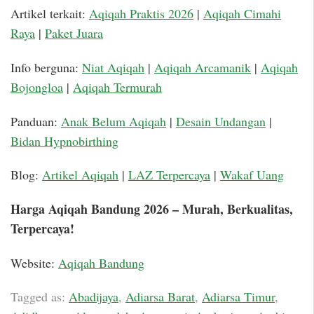
Artikel terkait:
Aqiqah Praktis 2026
|
Aqiqah Cimahi
Raya
|
Paket Juara
Info berguna:
Niat Aqiqah
|
Aqiqah Arcamanik
|
Aqiqah
Bojongloa
|
Aqiqah Termurah
Panduan:
Anak Belum Aqiqah
|
Desain Undangan
|
Bidan Hypnobirthing
Blog:
Artikel Aqiqah
|
LAZ Terpercaya
|
Wakaf Uang
Harga Aqiqah Bandung 2026 – Murah, Berkualitas,
Terpercaya!
Website:
Aqiqah Bandung
Tagged as:
Abadijaya
,
Adiarsa Barat
,
Adiarsa Timur
,