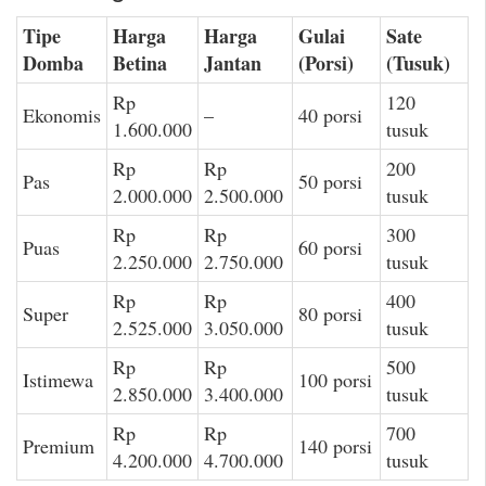
Tipe
Harga
Harga
Gulai
Sate
Domba
Betina
Jantan
(Porsi)
(Tusuk)
Rp
120
Ekonomis
–
40 porsi
1.600.000
tusuk
Rp
Rp
200
Pas
50 porsi
2.000.000
2.500.000
tusuk
Rp
Rp
300
Puas
60 porsi
2.250.000
2.750.000
tusuk
Rp
Rp
400
Super
80 porsi
2.525.000
3.050.000
tusuk
Rp
Rp
500
Istimewa
100 porsi
2.850.000
3.400.000
tusuk
Rp
Rp
700
Premium
140 porsi
4.200.000
4.700.000
tusuk