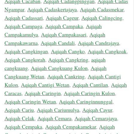
Aqiqah Cacaban
,
Aqiqah Cadangpinggan
,
Aqiqah Cadas
Ngampar
,
Aqiqah Cadaskertajaya
,
Aqiqah Cadasmekar
,
Aqiqah Cadassari
,
Aqiqah Cageur
,
Aqiqah Calingcing
,
Aqiqah Campaga
,
Aqiqah Campaka
,
Aqiqah
Campakamulya
,
Aqiqah Campakasari
,
Aqiqah
Campakawarna
,
Aqiqah Candali
,
Aqiqah Candrajaya
,
Aqiqah Cangkingan
,
Aqiqah Cangko
,
Aqiqah Cangkoak
,
Aqiqah Cangkorah
,
Aqiqah Cangkring
,
aqiqah
cangkuang
,
Aqiqah Cangkuang Kulon
,
Aqiqah
Cangkuang Wetan
,
Aqiqah Cankring
,
Aqiqah Cantigi
Kulon
,
Aqiqah Cantigi Wetan
,
Aqiqah Cantilan
,
Aqiqah
Caracas
,
Aqiqah Caringin
,
Aqiqah Caringin Kulon
,
Aqiqah Caringin Wetan
,
Aqiqah Caringinnunggal
,
Aqiqah Cariu
,
Aqiqah Cariumulya
,
Aqiqah Cayur
,
Aqiqah Celak
,
Aqiqah Cemara
,
Aqiqah Cemarajaya
,
Aqiqah Cempaka
,
Aqiqah Cempakamekar
,
Aqiqah