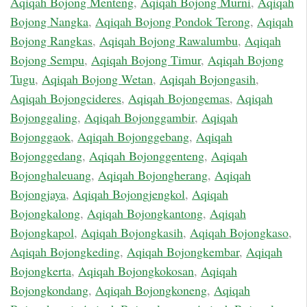
Aqiqah Bojong Menteng
,
Aqiqah Bojong Murni
,
Aqiqah
Bojong Nangka
,
Aqiqah Bojong Pondok Terong
,
Aqiqah
Bojong Rangkas
,
Aqiqah Bojong Rawalumbu
,
Aqiqah
Bojong Sempu
,
Aqiqah Bojong Timur
,
Aqiqah Bojong
Tugu
,
Aqiqah Bojong Wetan
,
Aqiqah Bojongasih
,
Aqiqah Bojongcideres
,
Aqiqah Bojongemas
,
Aqiqah
Bojonggaling
,
Aqiqah Bojonggambir
,
Aqiqah
Bojonggaok
,
Aqiqah Bojonggebang
,
Aqiqah
Bojonggedang
,
Aqiqah Bojonggenteng
,
Aqiqah
Bojonghaleuang
,
Aqiqah Bojongherang
,
Aqiqah
Bojongjaya
,
Aqiqah Bojongjengkol
,
Aqiqah
Bojongkalong
,
Aqiqah Bojongkantong
,
Aqiqah
Bojongkapol
,
Aqiqah Bojongkasih
,
Aqiqah Bojongkaso
,
Aqiqah Bojongkeding
,
Aqiqah Bojongkembar
,
Aqiqah
Bojongkerta
,
Aqiqah Bojongkokosan
,
Aqiqah
Bojongkondang
,
Aqiqah Bojongkoneng
,
Aqiqah