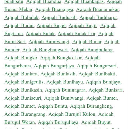
buahbatu
,
Aqiqah Buahdua
,
Aqiqah Buahkapas
,
Aqiqah
Buana Mekar
,
Aqiqah Buanajaya
,
Aqiqah Buanamekar
,
Aqiqah Bubulak
,
Aqiqah Budiasih
,
Aqiqah Budiharja
,
Aqiqah Budur
,
Aqiqah Bugel
,
Aqiqah Bugis
,
Aqiqah
Bugistua
,
Aqiqah Bulak
,
Aqiqah Bulak Lor
,
Aqiqah
Bumi Sari
,
Aqiqah Bumiwangi
,
Aqiqah Bunar
,
Aqiqah
Bunder
,
Aqiqah Bungbangsari
,
Aqiqah Bungbulang
,
Aqiqah Bungko
,
Aqiqah Bungko Lor
,
Aqiqah
Bungurberes
,
Aqiqah Bungurjaya
,
Aqiqah Bungursari
,
Aqiqah Buniara
,
Aqiqah Buniasih
,
Aqiqah Bunibakti
,
Aqiqah Bunigeulis
,
Aqiqah Bunihayu
,
Aqiqah Bunijaya
,
Aqiqah Bunikasih
,
Aqiqah Buninagara
,
Aqiqah Bunisari
,
Aqiqah Buniseuri
,
Aqiqah Buniwangi
,
Aqiqah Bunter
,
Aqiqah Buntet
,
Aqiqah Buntu
,
Aqiqah Burangkeng
,
Aqiqah Burangrang
,
Aqiqah Burujul Kulon
,
Aqiqah
Burujul Wetan
,
Aqiqah Burujuljaya
,
Aqiqah Buyut
,