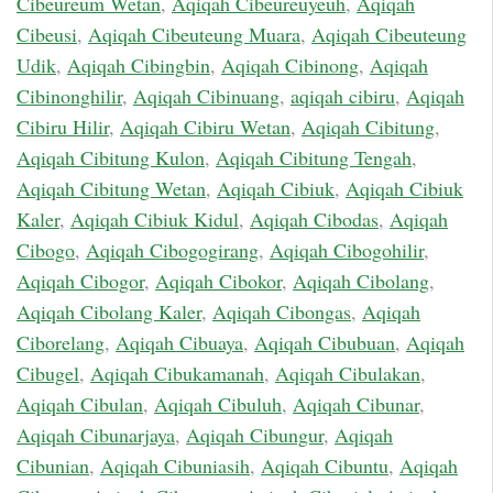
Cibeureum Wetan
,
Aqiqah Cibeureuyeuh
,
Aqiqah
Cibeusi
,
Aqiqah Cibeuteung Muara
,
Aqiqah Cibeuteung
Udik
,
Aqiqah Cibingbin
,
Aqiqah Cibinong
,
Aqiqah
Cibinonghilir
,
Aqiqah Cibinuang
,
aqiqah cibiru
,
Aqiqah
Cibiru Hilir
,
Aqiqah Cibiru Wetan
,
Aqiqah Cibitung
,
Aqiqah Cibitung Kulon
,
Aqiqah Cibitung Tengah
,
Aqiqah Cibitung Wetan
,
Aqiqah Cibiuk
,
Aqiqah Cibiuk
Kaler
,
Aqiqah Cibiuk Kidul
,
Aqiqah Cibodas
,
Aqiqah
Cibogo
,
Aqiqah Cibogogirang
,
Aqiqah Cibogohilir
,
Aqiqah Cibogor
,
Aqiqah Cibokor
,
Aqiqah Cibolang
,
Aqiqah Cibolang Kaler
,
Aqiqah Cibongas
,
Aqiqah
Ciborelang
,
Aqiqah Cibuaya
,
Aqiqah Cibubuan
,
Aqiqah
Cibugel
,
Aqiqah Cibukamanah
,
Aqiqah Cibulakan
,
Aqiqah Cibulan
,
Aqiqah Cibuluh
,
Aqiqah Cibunar
,
Aqiqah Cibunarjaya
,
Aqiqah Cibungur
,
Aqiqah
Cibunian
,
Aqiqah Cibuniasih
,
Aqiqah Cibuntu
,
Aqiqah