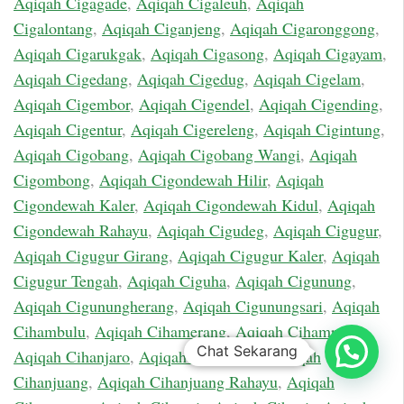
Aqiqah Cigagade
,
Aqiqah Cigaleuh
,
Aqiqah
Cigalontang
,
Aqiqah Ciganjeng
,
Aqiqah Cigaronggong
,
Aqiqah Cigarukgak
,
Aqiqah Cigasong
,
Aqiqah Cigayam
,
Aqiqah Cigedang
,
Aqiqah Cigedug
,
Aqiqah Cigelam
,
Aqiqah Cigembor
,
Aqiqah Cigendel
,
Aqiqah Cigending
,
Aqiqah Cigentur
,
Aqiqah Cigereleng
,
Aqiqah Cigintung
,
Aqiqah Cigobang
,
Aqiqah Cigobang Wangi
,
Aqiqah
Cigombong
,
Aqiqah Cigondewah Hilir
,
Aqiqah
Cigondewah Kaler
,
Aqiqah Cigondewah Kidul
,
Aqiqah
Cigondewah Rahayu
,
Aqiqah Cigudeg
,
Aqiqah Cigugur
,
Aqiqah Cigugur Girang
,
Aqiqah Cigugur Kaler
,
Aqiqah
Cigugur Tengah
,
Aqiqah Ciguha
,
Aqiqah Cigunung
,
Aqiqah Cigunungherang
,
Aqiqah Cigunungsari
,
Aqiqah
Cihambulu
,
Aqiqah Cihamerang
,
Aqiqah Cihampelas
,
Chat Sekarang
Aqiqah Cihanjaro
,
Aqiqah Cihanjawar
,
Aqiqah
Cihanjuang
,
Aqiqah Cihanjuang Rahayu
,
Aqiqah