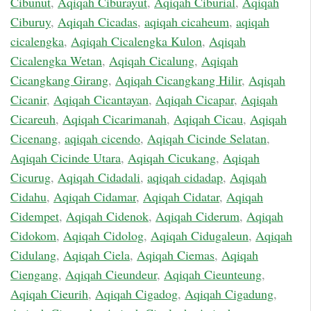
Cibunut
,
Aqiqah Ciburayut
,
Aqiqah Ciburial
,
Aqiqah
Ciburuy
,
Aqiqah Cicadas
,
aqiqah cicaheum
,
aqiqah
cicalengka
,
Aqiqah Cicalengka Kulon
,
Aqiqah
Cicalengka Wetan
,
Aqiqah Cicalung
,
Aqiqah
Cicangkang Girang
,
Aqiqah Cicangkang Hilir
,
Aqiqah
Cicanir
,
Aqiqah Cicantayan
,
Aqiqah Cicapar
,
Aqiqah
Cicareuh
,
Aqiqah Cicarimanah
,
Aqiqah Cicau
,
Aqiqah
Cicenang
,
aqiqah cicendo
,
Aqiqah Cicinde Selatan
,
Aqiqah Cicinde Utara
,
Aqiqah Cicukang
,
Aqiqah
Cicurug
,
Aqiqah Cidadali
,
aqiqah cidadap
,
Aqiqah
Cidahu
,
Aqiqah Cidamar
,
Aqiqah Cidatar
,
Aqiqah
Cidempet
,
Aqiqah Cidenok
,
Aqiqah Ciderum
,
Aqiqah
Cidokom
,
Aqiqah Cidolog
,
Aqiqah Cidugaleun
,
Aqiqah
Cidulang
,
Aqiqah Ciela
,
Aqiqah Ciemas
,
Aqiqah
Ciengang
,
Aqiqah Cieundeur
,
Aqiqah Cieunteung
,
Aqiqah Cieurih
,
Aqiqah Cigadog
,
Aqiqah Cigadung
,