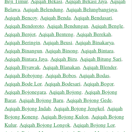
Beji Timur
,
Aqiqah Bekasi
,
Aqiqah Bekasi Jaya
,
Aqiqah
Belawa
,
Aqiqah Belendung
,
Aqiqah Belungbangjaya
,
Aqiqah Bencoy
,
Aqiqah Benda
,
Aqiqah Bendasari
,
Aqiqah Bendoroto
,
Aqiqah Bendungan
,
Aqiqah Bengle
,
Aqiqah Benjot
,
Aqiqah Benteng
,
Aqiqah Berekah
,
Aqiqah Beringin
,
Aqiqah Beusi
,
Aqiqah Binakarya
,
Aqiqah Binangun
,
Aqiqah Binong
,
Aqiqah Bintara
,
Aqiqah Bintara Jaya
,
Aqiqah Biru
,
Aqiqah Bitung Sari
,
Aqiqah Biyawak
,
Aqiqah Blanakan
,
Aqiqah Blender
,
Aqiqah Bobojong
,
Aqiqah Bobos
,
Aqiqah Bodas
,
Aqiqah Bode Lor
,
Aqiqah Bodesari
,
Aqiqah Bogor
,
Aqiqah Bojonegara
,
Aqiqah Bojong
,
Aqiqah Bojong
Barat
,
Aqiqah Bojong Baru
,
Aqiqah Bojong Gede
,
Aqiqah Bojong Indah
,
Aqiqah Bojong Jengkol
,
Aqiqah
Bojong Koneng
,
Aqiqah Bojong Kulon
,
Aqiqah Bojong
Kulur
,
Aqiqah Bojong Longok
,
Aqiqah Bojong Lor
,