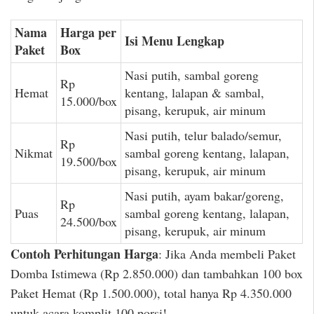
Nama
Harga per
Isi Menu Lengkap
Paket
Box
Nasi putih, sambal goreng
Rp
Hemat
kentang, lalapan & sambal,
15.000/box
pisang, kerupuk, air minum
Nasi putih, telur balado/semur,
Rp
Nikmat
sambal goreng kentang, lalapan,
19.500/box
pisang, kerupuk, air minum
Nasi putih, ayam bakar/goreng,
Rp
Puas
sambal goreng kentang, lalapan,
24.500/box
pisang, kerupuk, air minum
Contoh Perhitungan Harga
: Jika Anda membeli Paket
Domba Istimewa (Rp 2.850.000) dan tambahkan 100 box
Paket Hemat (Rp 1.500.000), total hanya Rp 4.350.000
untuk acara komplit 100 porsi!