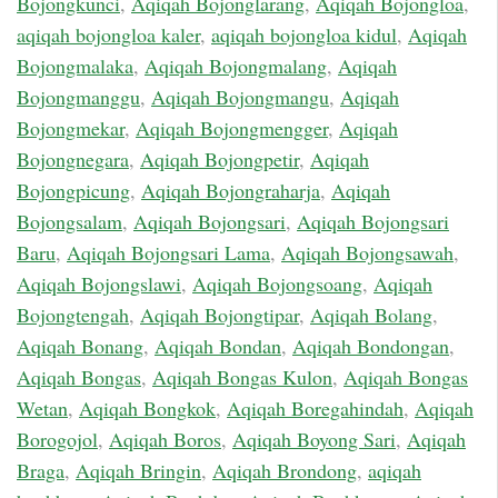
Bojongkunci
,
Aqiqah Bojonglarang
,
Aqiqah Bojongloa
,
aqiqah bojongloa kaler
,
aqiqah bojongloa kidul
,
Aqiqah
Bojongmalaka
,
Aqiqah Bojongmalang
,
Aqiqah
Bojongmanggu
,
Aqiqah Bojongmangu
,
Aqiqah
Bojongmekar
,
Aqiqah Bojongmengger
,
Aqiqah
Bojongnegara
,
Aqiqah Bojongpetir
,
Aqiqah
Bojongpicung
,
Aqiqah Bojongraharja
,
Aqiqah
Bojongsalam
,
Aqiqah Bojongsari
,
Aqiqah Bojongsari
Baru
,
Aqiqah Bojongsari Lama
,
Aqiqah Bojongsawah
,
Aqiqah Bojongslawi
,
Aqiqah Bojongsoang
,
Aqiqah
Bojongtengah
,
Aqiqah Bojongtipar
,
Aqiqah Bolang
,
Aqiqah Bonang
,
Aqiqah Bondan
,
Aqiqah Bondongan
,
Aqiqah Bongas
,
Aqiqah Bongas Kulon
,
Aqiqah Bongas
Wetan
,
Aqiqah Bongkok
,
Aqiqah Boregahindah
,
Aqiqah
Borogojol
,
Aqiqah Boros
,
Aqiqah Boyong Sari
,
Aqiqah
Braga
,
Aqiqah Bringin
,
Aqiqah Brondong
,
aqiqah