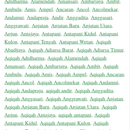
Adidharma
,
Alamendah
,
Amansari
,
Ambarjaya
,
Ambit
,
Ambulu
,
Amis
,
Ampel
,
Ancaran
,
Ancol
,
Ancolmekar
,
Andamui
,
Andapraja
,
Andir
,
Anggadita
,
Anggasari
,
Anggrawati
,
Anjatan
,
Anjatan Baru
,
Anjatan Utara
,
Anjun
,
Antajaya
,
Antapani
,
Antapani Kidul
,
Antapani
Kulon
,
Antapani Tengah
,
Antapani Wetan
,
Aqiqah
Abadijaya
,
Aqiqah Adiarsa Barat
,
Aqiqah Adiarsa Timur
,
Aqiqah Adidharma
,
Aqiqah Alamendah
,
Aqiqah
Amansari
,
Aqiqah Ambarjaya
,
Aqiqah Ambit
,
Aqiqah
Ambulu
,
Aqiqah Amis
,
Aqiqah Ampel
,
Aqiqah Ancaran
,
Aqiqah Ancol
,
Aqiqah Ancolmekar
,
Aqiqah Andamui
,
Aqiqah Andapraja
,
aqiqah andir
,
Aqiqah Anggadita
,
Aqiqah Anggasari
,
Aqiqah Anggrawati
,
Aqiqah Anjatan
,
Aqiqah Anjatan Baru
,
Aqiqah Anjatan Utara
,
Aqiqah
Anjun
,
Aqiqah Antajaya
,
aqiqah antapani
,
Aqiqah
Antapani Kidul
,
Aqiqah Antapani Kulon
,
Aqiqah