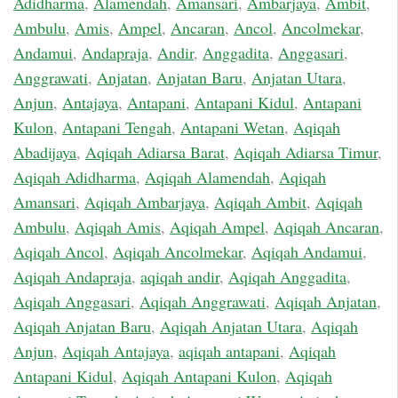
Adidharma
,
Alamendah
,
Amansari
,
Ambarjaya
,
Ambit
,
Ambulu
,
Amis
,
Ampel
,
Ancaran
,
Ancol
,
Ancolmekar
,
Andamui
,
Andapraja
,
Andir
,
Anggadita
,
Anggasari
,
Anggrawati
,
Anjatan
,
Anjatan Baru
,
Anjatan Utara
,
Anjun
,
Antajaya
,
Antapani
,
Antapani Kidul
,
Antapani
Kulon
,
Antapani Tengah
,
Antapani Wetan
,
Aqiqah
Abadijaya
,
Aqiqah Adiarsa Barat
,
Aqiqah Adiarsa Timur
,
Aqiqah Adidharma
,
Aqiqah Alamendah
,
Aqiqah
Amansari
,
Aqiqah Ambarjaya
,
Aqiqah Ambit
,
Aqiqah
Ambulu
,
Aqiqah Amis
,
Aqiqah Ampel
,
Aqiqah Ancaran
,
Aqiqah Ancol
,
Aqiqah Ancolmekar
,
Aqiqah Andamui
,
Aqiqah Andapraja
,
aqiqah andir
,
Aqiqah Anggadita
,
Aqiqah Anggasari
,
Aqiqah Anggrawati
,
Aqiqah Anjatan
,
Aqiqah Anjatan Baru
,
Aqiqah Anjatan Utara
,
Aqiqah
Anjun
,
Aqiqah Antajaya
,
aqiqah antapani
,
Aqiqah
Antapani Kidul
,
Aqiqah Antapani Kulon
,
Aqiqah