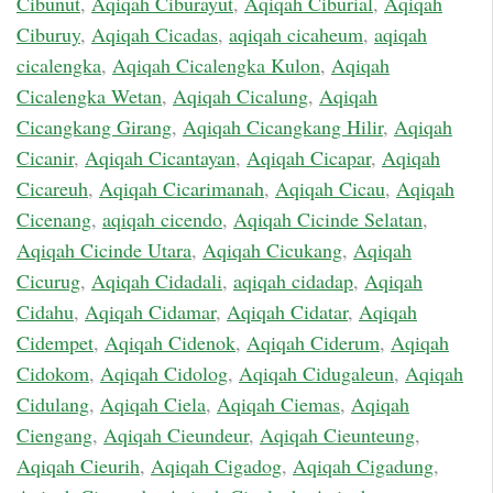
Cibunut
,
Aqiqah Ciburayut
,
Aqiqah Ciburial
,
Aqiqah
Ciburuy
,
Aqiqah Cicadas
,
aqiqah cicaheum
,
aqiqah
cicalengka
,
Aqiqah Cicalengka Kulon
,
Aqiqah
Cicalengka Wetan
,
Aqiqah Cicalung
,
Aqiqah
Cicangkang Girang
,
Aqiqah Cicangkang Hilir
,
Aqiqah
Cicanir
,
Aqiqah Cicantayan
,
Aqiqah Cicapar
,
Aqiqah
Cicareuh
,
Aqiqah Cicarimanah
,
Aqiqah Cicau
,
Aqiqah
Cicenang
,
aqiqah cicendo
,
Aqiqah Cicinde Selatan
,
Aqiqah Cicinde Utara
,
Aqiqah Cicukang
,
Aqiqah
Cicurug
,
Aqiqah Cidadali
,
aqiqah cidadap
,
Aqiqah
Cidahu
,
Aqiqah Cidamar
,
Aqiqah Cidatar
,
Aqiqah
Cidempet
,
Aqiqah Cidenok
,
Aqiqah Ciderum
,
Aqiqah
Cidokom
,
Aqiqah Cidolog
,
Aqiqah Cidugaleun
,
Aqiqah
Cidulang
,
Aqiqah Ciela
,
Aqiqah Ciemas
,
Aqiqah
Ciengang
,
Aqiqah Cieundeur
,
Aqiqah Cieunteung
,
Aqiqah Cieurih
,
Aqiqah Cigadog
,
Aqiqah Cigadung
,