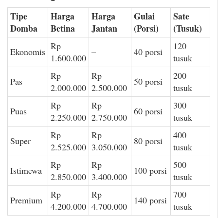
Tipe
Harga
Harga
Gulai
Sate
Domba
Betina
Jantan
(Porsi)
(Tusuk)
Rp
120
Ekonomis
–
40 porsi
1.600.000
tusuk
Rp
Rp
200
Pas
50 porsi
2.000.000
2.500.000
tusuk
Rp
Rp
300
Puas
60 porsi
2.250.000
2.750.000
tusuk
Rp
Rp
400
Super
80 porsi
2.525.000
3.050.000
tusuk
Rp
Rp
500
Istimewa
100 porsi
2.850.000
3.400.000
tusuk
Rp
Rp
700
Premium
140 porsi
4.200.000
4.700.000
tusuk