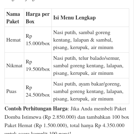
Nama
Harga per
Isi Menu Lengkap
Paket
Box
Nasi putih, sambal goreng
Rp
Hemat
kentang, lalapan & sambal,
15.000/box
pisang, kerupuk, air minum
Nasi putih, telur balado/semur,
Rp
Nikmat
sambal goreng kentang, lalapan,
19.500/box
pisang, kerupuk, air minum
Nasi putih, ayam bakar/goreng,
Rp
Puas
sambal goreng kentang, lalapan,
24.500/box
pisang, kerupuk, air minum
Contoh Perhitungan Harga
: Jika Anda membeli Paket
Domba Istimewa (Rp 2.850.000) dan tambahkan 100 box
Paket Hemat (Rp 1.500.000), total hanya Rp 4.350.000
untuk acara komplit 100 porsi!