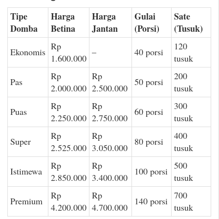
Tipe
Harga
Harga
Gulai
Sate
Domba
Betina
Jantan
(Porsi)
(Tusuk)
Rp
120
Ekonomis
–
40 porsi
1.600.000
tusuk
Rp
Rp
200
Pas
50 porsi
2.000.000
2.500.000
tusuk
Rp
Rp
300
Puas
60 porsi
2.250.000
2.750.000
tusuk
Rp
Rp
400
Super
80 porsi
2.525.000
3.050.000
tusuk
Rp
Rp
500
Istimewa
100 porsi
2.850.000
3.400.000
tusuk
Rp
Rp
700
Premium
140 porsi
4.200.000
4.700.000
tusuk