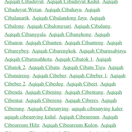
Aqiqah Cibaduyut
,
Aqiqah Cibaduyut Kidul
,
Aqiqah
Cibaduyut Wetan
,
Aqiqah Cibahayu
,
Aqiqah
Cibalanarik
,
Aqiqah Cibalandong Jaya
,
Aqiqah
Cibalong
,
Aqiqah Cibalongsari
,
Aqiqah Cibalung
,
Aqiqah Cibanggala
,
Aqiqah Cibangkong
,
Aqiqah
Cibanon
,
Aqiqah Cibanten
,
Aqiqah Cibanteng
,
Aqiqah
Cibaregbeg
,
Aqiqah Cibarengkok
,
Aqiqah Cibarusahjaya
,
Aqiqah Cibarusahkota
,
Aqiqah Cibatok 1
,
Aqiqah
Cibatok 2
,
Aqiqah Cibatu
,
Aqiqah Cibatu Tiga
,
Aqiqah
Cibatuireng
,
Aqiqah Cibeber
,
Aqiqah Cibeber 1
,
Aqiqah
Cibeber 2
,
Aqiqah Cibedug
,
Aqiqah Cibeet
,
Aqiqah
Cibenda
,
Aqiqah Cibening
,
Aqiqah Cibentang
,
Aqiqah
Cibentar
,
Aqiqah Cibereng
,
Aqiqah Ciberes
,
Aqiqah
Ciberung
,
Aqiqah Cibeunying
,
aqiqah cibeunying kaler
,
aqiqah cibeunying kidul
,
Aqiqah Cibeureum
,
Aqiqah
Cibeureum Hilir
,
Aqiqah Cibeureum Kulon
,
Aqiqah