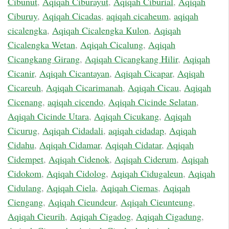
Cibunut
,
Aqiqah Ciburayut
,
Aqiqah Ciburial
,
Aqiqah
Ciburuy
,
Aqiqah Cicadas
,
aqiqah cicaheum
,
aqiqah
cicalengka
,
Aqiqah Cicalengka Kulon
,
Aqiqah
Cicalengka Wetan
,
Aqiqah Cicalung
,
Aqiqah
Cicangkang Girang
,
Aqiqah Cicangkang Hilir
,
Aqiqah
Cicanir
,
Aqiqah Cicantayan
,
Aqiqah Cicapar
,
Aqiqah
Cicareuh
,
Aqiqah Cicarimanah
,
Aqiqah Cicau
,
Aqiqah
Cicenang
,
aqiqah cicendo
,
Aqiqah Cicinde Selatan
,
Aqiqah Cicinde Utara
,
Aqiqah Cicukang
,
Aqiqah
Cicurug
,
Aqiqah Cidadali
,
aqiqah cidadap
,
Aqiqah
Cidahu
,
Aqiqah Cidamar
,
Aqiqah Cidatar
,
Aqiqah
Cidempet
,
Aqiqah Cidenok
,
Aqiqah Ciderum
,
Aqiqah
Cidokom
,
Aqiqah Cidolog
,
Aqiqah Cidugaleun
,
Aqiqah
Cidulang
,
Aqiqah Ciela
,
Aqiqah Ciemas
,
Aqiqah
Ciengang
,
Aqiqah Cieundeur
,
Aqiqah Cieunteung
,
Aqiqah Cieurih
,
Aqiqah Cigadog
,
Aqiqah Cigadung
,