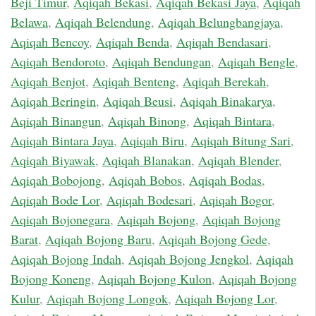
Beji Timur
,
Aqiqah Bekasi
,
Aqiqah Bekasi Jaya
,
Aqiqah
Belawa
,
Aqiqah Belendung
,
Aqiqah Belungbangjaya
,
Aqiqah Bencoy
,
Aqiqah Benda
,
Aqiqah Bendasari
,
Aqiqah Bendoroto
,
Aqiqah Bendungan
,
Aqiqah Bengle
,
Aqiqah Benjot
,
Aqiqah Benteng
,
Aqiqah Berekah
,
Aqiqah Beringin
,
Aqiqah Beusi
,
Aqiqah Binakarya
,
Aqiqah Binangun
,
Aqiqah Binong
,
Aqiqah Bintara
,
Aqiqah Bintara Jaya
,
Aqiqah Biru
,
Aqiqah Bitung Sari
,
Aqiqah Biyawak
,
Aqiqah Blanakan
,
Aqiqah Blender
,
Aqiqah Bobojong
,
Aqiqah Bobos
,
Aqiqah Bodas
,
Aqiqah Bode Lor
,
Aqiqah Bodesari
,
Aqiqah Bogor
,
Aqiqah Bojonegara
,
Aqiqah Bojong
,
Aqiqah Bojong
Barat
,
Aqiqah Bojong Baru
,
Aqiqah Bojong Gede
,
Aqiqah Bojong Indah
,
Aqiqah Bojong Jengkol
,
Aqiqah
Bojong Koneng
,
Aqiqah Bojong Kulon
,
Aqiqah Bojong
Kulur
,
Aqiqah Bojong Longok
,
Aqiqah Bojong Lor
,