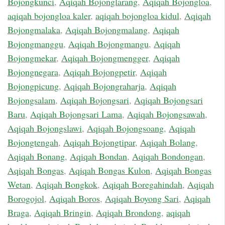
Bojongkunci
,
Aqiqah Bojonglarang
,
Aqiqah Bojongloa
,
aqiqah bojongloa kaler
,
aqiqah bojongloa kidul
,
Aqiqah
Bojongmalaka
,
Aqiqah Bojongmalang
,
Aqiqah
Bojongmanggu
,
Aqiqah Bojongmangu
,
Aqiqah
Bojongmekar
,
Aqiqah Bojongmengger
,
Aqiqah
Bojongnegara
,
Aqiqah Bojongpetir
,
Aqiqah
Bojongpicung
,
Aqiqah Bojongraharja
,
Aqiqah
Bojongsalam
,
Aqiqah Bojongsari
,
Aqiqah Bojongsari
Baru
,
Aqiqah Bojongsari Lama
,
Aqiqah Bojongsawah
,
Aqiqah Bojongslawi
,
Aqiqah Bojongsoang
,
Aqiqah
Bojongtengah
,
Aqiqah Bojongtipar
,
Aqiqah Bolang
,
Aqiqah Bonang
,
Aqiqah Bondan
,
Aqiqah Bondongan
,
Aqiqah Bongas
,
Aqiqah Bongas Kulon
,
Aqiqah Bongas
Wetan
,
Aqiqah Bongkok
,
Aqiqah Boregahindah
,
Aqiqah
Borogojol
,
Aqiqah Boros
,
Aqiqah Boyong Sari
,
Aqiqah
Braga
,
Aqiqah Bringin
,
Aqiqah Brondong
,
aqiqah