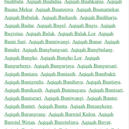
buahbatu
,
Aqiqah Buahdua
,
Aqiqah Buahkapas
,
Aqiqah
Buana Mekar
,
Aqiqah Buanajaya
,
Aqiqah Buanamekar
,
Aqiqah Bubulak
,
Aqiqah Budiasih
,
Aqiqah Budiharja
,
Aqiqah Budur
,
Aqiqah Bugel
,
Aqiqah Bugis
,
Aqiqah
Bugistua
,
Aqiqah Bulak
,
Aqiqah Bulak Lor
,
Aqiqah
Bumi Sari
,
Aqiqah Bumiwangi
,
Aqiqah Bunar
,
Aqiqah
Bunder
,
Aqiqah Bungbangsari
,
Aqiqah Bungbulang
,
Aqiqah Bungko
,
Aqiqah Bungko Lor
,
Aqiqah
Bungurberes
,
Aqiqah Bungurjaya
,
Aqiqah Bungursari
,
Aqiqah Buniara
,
Aqiqah Buniasih
,
Aqiqah Bunibakti
,
Aqiqah Bunigeulis
,
Aqiqah Bunihayu
,
Aqiqah Bunijaya
,
Aqiqah Bunikasih
,
Aqiqah Buninagara
,
Aqiqah Bunisari
,
Aqiqah Buniseuri
,
Aqiqah Buniwangi
,
Aqiqah Bunter
,
Aqiqah Buntet
,
Aqiqah Buntu
,
Aqiqah Burangkeng
,
Aqiqah Burangrang
,
Aqiqah Burujul Kulon
,
Aqiqah
Burujul Wetan
,
Aqiqah Burujuljaya
,
Aqiqah Buyut
,