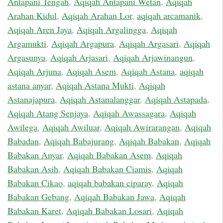
Antapani Tengah
,
Aqiqah Antapani Wetan
,
Aqiqah
Arahan Kidul
,
Aqiqah Arahan Lor
,
aqiqah arcamanik
,
Aqiqah Aren Jaya
,
Aqiqah Argalingga
,
Aqiqah
Argamukti
,
Aqiqah Argapura
,
Aqiqah Argasari
,
Aqiqah
Argasunya
,
Aqiqah Arjasari
,
Aqiqah Arjawinangun
,
Aqiqah Arjuna
,
Aqiqah Asem
,
Aqiqah Astana
,
aqiqah
astana anyar
,
Aqiqah Astana Mukti
,
Aqiqah
Astanajapura
,
Aqiqah Astanalanggar
,
Aqiqah Astapada
,
Aqiqah Atang Senjaya
,
Aqiqah Awassagara
,
Aqiqah
Awilega
,
Aqiqah Awiluar
,
Aqiqah Awirarangan
,
Aqiqah
Babadan
,
Aqiqah Babajurang
,
Aqiqah Babakan
,
Aqiqah
Babakan Anyar
,
Aqiqah Babakan Asem
,
Aqiqah
Babakan Asih
,
Aqiqah Babakan Ciamis
,
Aqiqah
Babakan Cikao
,
aqiqah babakan ciparay
,
Aqiqah
Babakan Gebang
,
Aqiqah Babakan Jawa
,
Aqiqah
Babakan Karet
,
Aqiqah Babakan Losari
,
Aqiqah