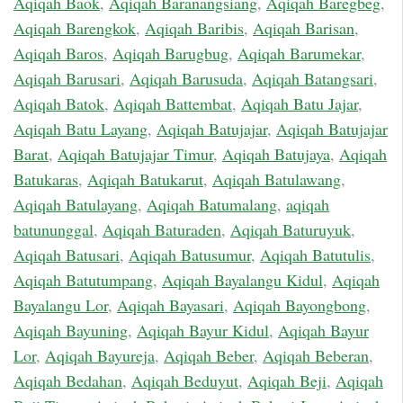
Aqiqah Baok
,
Aqiqah Baranangsiang
,
Aqiqah Baregbeg
,
Aqiqah Barengkok
,
Aqiqah Baribis
,
Aqiqah Barisan
,
Aqiqah Baros
,
Aqiqah Barugbug
,
Aqiqah Barumekar
,
Aqiqah Barusari
,
Aqiqah Barusuda
,
Aqiqah Batangsari
,
Aqiqah Batok
,
Aqiqah Battembat
,
Aqiqah Batu Jajar
,
Aqiqah Batu Layang
,
Aqiqah Batujajar
,
Aqiqah Batujajar
Barat
,
Aqiqah Batujajar Timur
,
Aqiqah Batujaya
,
Aqiqah
Batukaras
,
Aqiqah Batukarut
,
Aqiqah Batulawang
,
Aqiqah Batulayang
,
Aqiqah Batumalang
,
aqiqah
batununggal
,
Aqiqah Baturaden
,
Aqiqah Baturuyuk
,
Aqiqah Batusari
,
Aqiqah Batusumur
,
Aqiqah Batutulis
,
Aqiqah Batutumpang
,
Aqiqah Bayalangu Kidul
,
Aqiqah
Bayalangu Lor
,
Aqiqah Bayasari
,
Aqiqah Bayongbong
,
Aqiqah Bayuning
,
Aqiqah Bayur Kidul
,
Aqiqah Bayur
Lor
,
Aqiqah Bayureja
,
Aqiqah Beber
,
Aqiqah Beberan
,
Aqiqah Bedahan
,
Aqiqah Beduyut
,
Aqiqah Beji
,
Aqiqah