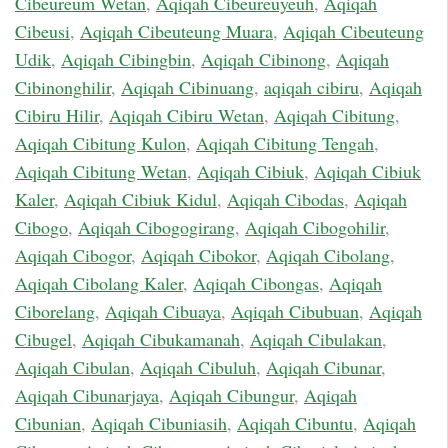
Cibeureum Wetan
,
Aqiqah Cibeureuyeuh
,
Aqiqah
Cibeusi
,
Aqiqah Cibeuteung Muara
,
Aqiqah Cibeuteung
Udik
,
Aqiqah Cibingbin
,
Aqiqah Cibinong
,
Aqiqah
Cibinonghilir
,
Aqiqah Cibinuang
,
aqiqah cibiru
,
Aqiqah
Cibiru Hilir
,
Aqiqah Cibiru Wetan
,
Aqiqah Cibitung
,
Aqiqah Cibitung Kulon
,
Aqiqah Cibitung Tengah
,
Aqiqah Cibitung Wetan
,
Aqiqah Cibiuk
,
Aqiqah Cibiuk
Kaler
,
Aqiqah Cibiuk Kidul
,
Aqiqah Cibodas
,
Aqiqah
Cibogo
,
Aqiqah Cibogogirang
,
Aqiqah Cibogohilir
,
Aqiqah Cibogor
,
Aqiqah Cibokor
,
Aqiqah Cibolang
,
Aqiqah Cibolang Kaler
,
Aqiqah Cibongas
,
Aqiqah
Ciborelang
,
Aqiqah Cibuaya
,
Aqiqah Cibubuan
,
Aqiqah
Cibugel
,
Aqiqah Cibukamanah
,
Aqiqah Cibulakan
,
Aqiqah Cibulan
,
Aqiqah Cibuluh
,
Aqiqah Cibunar
,
Aqiqah Cibunarjaya
,
Aqiqah Cibungur
,
Aqiqah
Cibunian
,
Aqiqah Cibuniasih
,
Aqiqah Cibuntu
,
Aqiqah