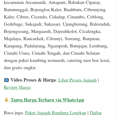
kecamatan Arcamanik, Antapani, Babakan Ciparay,
Batununggal, Bojongloa Kaler, Buahbatu, Cibeunying
Kaler, Cibiru, Cicendo, Cidadap, Cinambo, Coblong,
Gedebage, Sukajadi, Sukasari, Ujungberung, Baleendah,
Bojongsoang, Margaasih, Dayeuhkolot, Cicalengka,
Majalaya, Rancaekek, Cileunyi, Soreang, Banjaran,
Katapang, Padalarang, Ngamprah, Batujajar, Lembang,
Cimahi Utara, Cimahi Tengah, dan Cimahi Selatan
dengan paket kambing termurah, catering nasi box lezat,
dan gratis ongkir.
Video Proses & Harga
:
Lihat Proses Aqiqah
|
Review Harga
Tanya Harga Terbaru via WhatsApp
Baca juga:
Paket Aqiqah Bandung Lengkap
|
Daftar