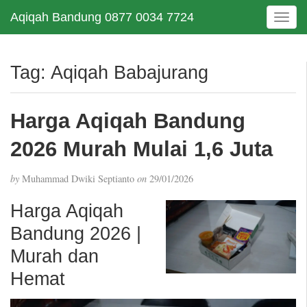
Aqiqah Bandung 0877 0034 7724
T
o
g
g
Tag:
Aqiqah Babajurang
l
e
n
Harga Aqiqah Bandung
a
v
2026 Murah Mulai 1,6 Juta
i
g
by
Muhammad Dwiki Septianto
on
29/01/2026
a
t
Harga Aqiqah
i
Bandung 2026 |
o
n
Murah dan
Hemat