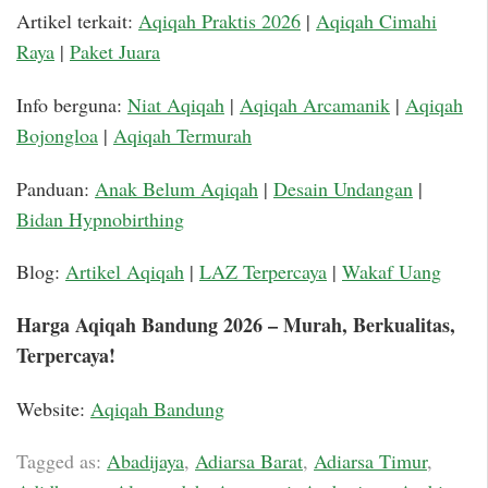
Artikel terkait:
Aqiqah Praktis 2026
|
Aqiqah Cimahi
Raya
|
Paket Juara
Info berguna:
Niat Aqiqah
|
Aqiqah Arcamanik
|
Aqiqah
Bojongloa
|
Aqiqah Termurah
Panduan:
Anak Belum Aqiqah
|
Desain Undangan
|
Bidan Hypnobirthing
Blog:
Artikel Aqiqah
|
LAZ Terpercaya
|
Wakaf Uang
Harga Aqiqah Bandung 2026 – Murah, Berkualitas,
Terpercaya!
Website:
Aqiqah Bandung
Tagged as:
Abadijaya
,
Adiarsa Barat
,
Adiarsa Timur
,