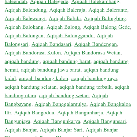
baleendah
,
Aqiqah Balegede
,
Aqiqah Balekambang
,
Aqiqah Balendung
,
Aqiqah Baleraja
,
Aqiqah Balerante
,
Aqiqah Balewangi
,
Aqiqah Balida
,
Aqiqah Balingbing
,
Aqiqah Balokang
,
Aqiqah Balong
,
Aqiqah Balong Gede
,
Aqiqah Balongan
,
Aqiqah Balonggandu
,
Aqiqah
Balongsari
,
Aqiqah Bandasari
,
Aqiqah Bandengan
,
Aqiqah Bandorasa Kulon
,
Aqiqah Bandorasa Wetan
,
aqiqah bandung
,
aqiqah bandung barat
,
aqiqah bandung
hemat
,
aqiqah bandung jawa barat
,
aqiqah bandung
kidul
,
aqiqah bandung kulon
,
aqiqah bandung raya
,
aqiqah bandung selatan
,
aqiqah bandung terbaik
,
aqiqah
bandung utara
,
aqiqah bandung wetan
,
Aqiqah
Bangbayang
,
Aqiqah Banggalamulya
,
Aqiqah Bangkaloa
Ilir
,
Aqiqah Bangodua
,
Aqiqah Bangunharja
,
Aqiqah
Bangunjaya
,
Aqiqah Bangunkarya
,
Aqiqah Bangunsari
,
Aqiqah Banjar
,
Aqiqah Banjar Sari
,
Aqiqah Banjar