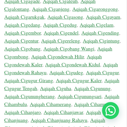
Aqiqah Cigagade
,
Aqiqah Cigaleuh
,
Aqiqah
Cigalontang
,
Aqiqah Ciganjeng
,
Aqiqah Cigaronggong
,
Aqiqah Cigarukgak
,
Aqiqah Cigasong
,
Aqiqah Cigayam
,
Aqiqah Cigedang
,
Aqiqah Cigedug
,
Aqiqah Cigelam
,
Aqiqah Cigembor
,
Aqiqah Cigendel
,
Aqiqah Cigending
,
Aqiqah Cigentur
,
Aqiqah Cigereleng
,
Aqiqah Cigintung
,
Aqiqah Cigobang
,
Aqiqah Cigobang Wangi
,
Aqiqah
Cigombong
,
Aqiqah Cigondewah Hilir
,
Aqiqah
Cigondewah Kaler
,
Aqiqah Cigondewah Kidul
,
Aqiqah
Cigondewah Rahayu
,
Aqiqah Cigudeg
,
Aqiqah Cigugur
,
Aqiqah Cigugur Girang
,
Aqiqah Cigugur Kaler
,
Aqiqah
Cigugur Tengah
,
Aqiqah Ciguha
,
Aqiqah Cigunung
,
Aqiqah Cigunungherang
,
Aqiqah Cigunungsari
,
Aqiqah
Cihambulu
,
Aqiqah Cihamerang
,
Aqiqah Cihampelas
,
Chat Sekarang
Aqiqah Cihanjaro
,
Aqiqah Cihanjawar
,
Aqiqah
Cihanjuang
,
Aqiqah Cihanjuang Rahayu
,
Aqiqah