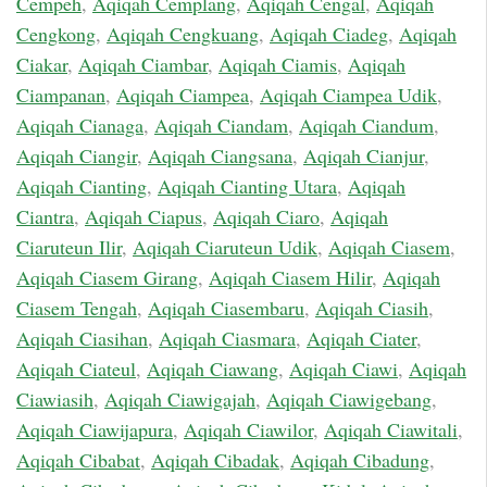
Cempeh
,
Aqiqah Cemplang
,
Aqiqah Cengal
,
Aqiqah
Cengkong
,
Aqiqah Cengkuang
,
Aqiqah Ciadeg
,
Aqiqah
Ciakar
,
Aqiqah Ciambar
,
Aqiqah Ciamis
,
Aqiqah
Ciampanan
,
Aqiqah Ciampea
,
Aqiqah Ciampea Udik
,
Aqiqah Cianaga
,
Aqiqah Ciandam
,
Aqiqah Ciandum
,
Aqiqah Ciangir
,
Aqiqah Ciangsana
,
Aqiqah Cianjur
,
Aqiqah Cianting
,
Aqiqah Cianting Utara
,
Aqiqah
Ciantra
,
Aqiqah Ciapus
,
Aqiqah Ciaro
,
Aqiqah
Ciaruteun Ilir
,
Aqiqah Ciaruteun Udik
,
Aqiqah Ciasem
,
Aqiqah Ciasem Girang
,
Aqiqah Ciasem Hilir
,
Aqiqah
Ciasem Tengah
,
Aqiqah Ciasembaru
,
Aqiqah Ciasih
,
Aqiqah Ciasihan
,
Aqiqah Ciasmara
,
Aqiqah Ciater
,
Aqiqah Ciateul
,
Aqiqah Ciawang
,
Aqiqah Ciawi
,
Aqiqah
Ciawiasih
,
Aqiqah Ciawigajah
,
Aqiqah Ciawigebang
,
Aqiqah Ciawijapura
,
Aqiqah Ciawilor
,
Aqiqah Ciawitali
,
Aqiqah Cibabat
,
Aqiqah Cibadak
,
Aqiqah Cibadung
,