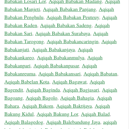
Babakan Losari Lor
,
Aqiqah Babakan Madang
,
Aqiqah
Babakan Manjeti
,
Aqiqah Babakan Panjang
,
Aqiqah
Babakan Penghulu
,
Aqiqah Babakan Peuteuy
,
Aqiqah
Babakan Raden
,
Aqiqah Babakan Sadeng
,
Aqiqah
Babakan Sari
,
Aqiqah Babakan Surabaya
,
Aqiqah
Babakan Tarogong
,
Aqiqah Babakancaringin
,
Aqiqah
Babakanjati
,
Aqiqah Babakanjaya
,
Aqiqah
Babakankareo
,
Aqiqah Babakanmulya
,
Aqiqah
Babakanpari
,
Aqiqah Babakanpasar
,
Aqiqah
Babakanreuma
,
Aqiqah Babakansari
,
Aqiqah Babatan
,
Aqiqah Babelan Kota
,
Aqiqah Bagawat
,
Aqiqah
Bagendit
,
Aqiqah Baginda
,
Aqiqah Bagjasari
,
Aqiqah
Bagoang
,
Aqiqah Bagolo
,
Aqiqah Bahagia
,
Aqiqah
Bahara
,
Aqiqah Bakom
,
Aqiqah Baktijaya
,
Aqiqah
Bakung Kidul
,
Aqiqah Bakung Lor
,
Aqiqah Balad
,
Aqiqah Balagedog
,
Aqiqah Balebandung Jaya
,
aqiqah