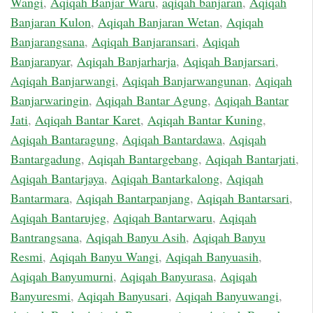
Wangi
,
Aqiqah Banjar Waru
,
aqiqah banjaran
,
Aqiqah
Banjaran Kulon
,
Aqiqah Banjaran Wetan
,
Aqiqah
Banjarangsana
,
Aqiqah Banjaransari
,
Aqiqah
Banjaranyar
,
Aqiqah Banjarharja
,
Aqiqah Banjarsari
,
Aqiqah Banjarwangi
,
Aqiqah Banjarwangunan
,
Aqiqah
Banjarwaringin
,
Aqiqah Bantar Agung
,
Aqiqah Bantar
Jati
,
Aqiqah Bantar Karet
,
Aqiqah Bantar Kuning
,
Aqiqah Bantaragung
,
Aqiqah Bantardawa
,
Aqiqah
Bantargadung
,
Aqiqah Bantargebang
,
Aqiqah Bantarjati
,
Aqiqah Bantarjaya
,
Aqiqah Bantarkalong
,
Aqiqah
Bantarmara
,
Aqiqah Bantarpanjang
,
Aqiqah Bantarsari
,
Aqiqah Bantarujeg
,
Aqiqah Bantarwaru
,
Aqiqah
Bantrangsana
,
Aqiqah Banyu Asih
,
Aqiqah Banyu
Resmi
,
Aqiqah Banyu Wangi
,
Aqiqah Banyuasih
,
Aqiqah Banyumurni
,
Aqiqah Banyurasa
,
Aqiqah
Banyuresmi
,
Aqiqah Banyusari
,
Aqiqah Banyuwangi
,