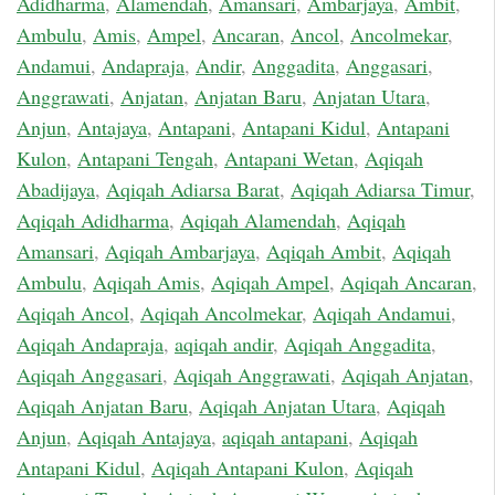
Adidharma
,
Alamendah
,
Amansari
,
Ambarjaya
,
Ambit
,
Ambulu
,
Amis
,
Ampel
,
Ancaran
,
Ancol
,
Ancolmekar
,
Andamui
,
Andapraja
,
Andir
,
Anggadita
,
Anggasari
,
Anggrawati
,
Anjatan
,
Anjatan Baru
,
Anjatan Utara
,
Anjun
,
Antajaya
,
Antapani
,
Antapani Kidul
,
Antapani
Kulon
,
Antapani Tengah
,
Antapani Wetan
,
Aqiqah
Abadijaya
,
Aqiqah Adiarsa Barat
,
Aqiqah Adiarsa Timur
,
Aqiqah Adidharma
,
Aqiqah Alamendah
,
Aqiqah
Amansari
,
Aqiqah Ambarjaya
,
Aqiqah Ambit
,
Aqiqah
Ambulu
,
Aqiqah Amis
,
Aqiqah Ampel
,
Aqiqah Ancaran
,
Aqiqah Ancol
,
Aqiqah Ancolmekar
,
Aqiqah Andamui
,
Aqiqah Andapraja
,
aqiqah andir
,
Aqiqah Anggadita
,
Aqiqah Anggasari
,
Aqiqah Anggrawati
,
Aqiqah Anjatan
,
Aqiqah Anjatan Baru
,
Aqiqah Anjatan Utara
,
Aqiqah
Anjun
,
Aqiqah Antajaya
,
aqiqah antapani
,
Aqiqah
Antapani Kidul
,
Aqiqah Antapani Kulon
,
Aqiqah