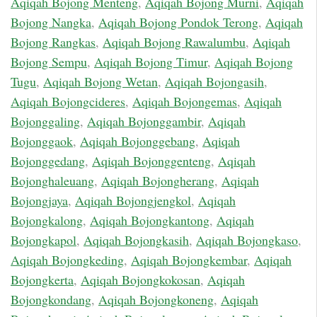
Aqiqah Bojong Menteng
,
Aqiqah Bojong Murni
,
Aqiqah
Bojong Nangka
,
Aqiqah Bojong Pondok Terong
,
Aqiqah
Bojong Rangkas
,
Aqiqah Bojong Rawalumbu
,
Aqiqah
Bojong Sempu
,
Aqiqah Bojong Timur
,
Aqiqah Bojong
Tugu
,
Aqiqah Bojong Wetan
,
Aqiqah Bojongasih
,
Aqiqah Bojongcideres
,
Aqiqah Bojongemas
,
Aqiqah
Bojonggaling
,
Aqiqah Bojonggambir
,
Aqiqah
Bojonggaok
,
Aqiqah Bojonggebang
,
Aqiqah
Bojonggedang
,
Aqiqah Bojonggenteng
,
Aqiqah
Bojonghaleuang
,
Aqiqah Bojongherang
,
Aqiqah
Bojongjaya
,
Aqiqah Bojongjengkol
,
Aqiqah
Bojongkalong
,
Aqiqah Bojongkantong
,
Aqiqah
Bojongkapol
,
Aqiqah Bojongkasih
,
Aqiqah Bojongkaso
,
Aqiqah Bojongkeding
,
Aqiqah Bojongkembar
,
Aqiqah
Bojongkerta
,
Aqiqah Bojongkokosan
,
Aqiqah
Bojongkondang
,
Aqiqah Bojongkoneng
,
Aqiqah