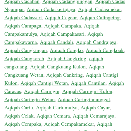
Aqiqah Cacaban
,
Aqiqah Cadangpinggan
,
Aqiqah Cadas
Ngampar
,
Aqiqah Cadaskertajaya
,
Aqiqah Cadasmekar
,
Aqiqah Cadassari
,
Aqiqah Cageur
,
Aqiqah Calingcing
,
Aqiqah Campaga
,
Aqiqah Campaka
,
Aqiqah
Campakamulya
,
Aqiqah Campakasari
,
Aqiqah
Campakawarna
,
Aqiqah Candali
,
Aqiqah Candrajaya
,
Aqiqah Cangkingan
,
Aqiqah Cangko
,
Aqiqah Cangkoak
,
Aqiqah Cangkorah
,
Aqiqah Cangkring
,
aqiqah
cangkuang
,
Aqiqah Cangkuang Kulon
,
Aqiqah
Cangkuang Wetan
,
Aqiqah Cankring
,
Aqiqah Cantigi
Kulon
,
Aqiqah Cantigi Wetan
,
Aqiqah Cantilan
,
Aqiqah
Caracas
,
Aqiqah Caringin
,
Aqiqah Caringin Kulon
,
Aqiqah Caringin Wetan
,
Aqiqah Caringinnunggal
,
Aqiqah Cariu
,
Aqiqah Cariumulya
,
Aqiqah Cayur
,
Aqiqah Celak
,
Aqiqah Cemara
,
Aqiqah Cemarajaya
,
Aqiqah Cempaka
,
Aqiqah Cempakamekar
,
Aqiqah