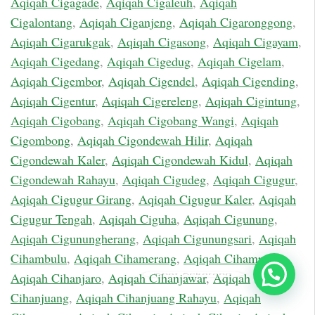
Aqiqah Cigagade
,
Aqiqah Cigaleuh
,
Aqiqah
Cigalontang
,
Aqiqah Ciganjeng
,
Aqiqah Cigaronggong
,
Aqiqah Cigarukgak
,
Aqiqah Cigasong
,
Aqiqah Cigayam
,
Aqiqah Cigedang
,
Aqiqah Cigedug
,
Aqiqah Cigelam
,
Aqiqah Cigembor
,
Aqiqah Cigendel
,
Aqiqah Cigending
,
Aqiqah Cigentur
,
Aqiqah Cigereleng
,
Aqiqah Cigintung
,
Aqiqah Cigobang
,
Aqiqah Cigobang Wangi
,
Aqiqah
Cigombong
,
Aqiqah Cigondewah Hilir
,
Aqiqah
Cigondewah Kaler
,
Aqiqah Cigondewah Kidul
,
Aqiqah
Cigondewah Rahayu
,
Aqiqah Cigudeg
,
Aqiqah Cigugur
,
Aqiqah Cigugur Girang
,
Aqiqah Cigugur Kaler
,
Aqiqah
Cigugur Tengah
,
Aqiqah Ciguha
,
Aqiqah Cigunung
,
Aqiqah Cigunungherang
,
Aqiqah Cigunungsari
,
Aqiqah
Cihambulu
,
Aqiqah Cihamerang
,
Aqiqah Cihampelas
,
Chat Sekarang
Aqiqah Cihanjaro
,
Aqiqah Cihanjawar
,
Aqiqah
Cihanjuang
,
Aqiqah Cihanjuang Rahayu
,
Aqiqah