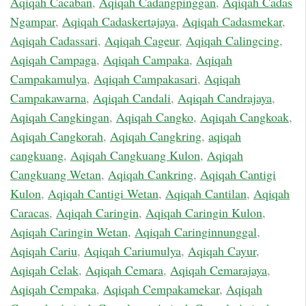
Aqiqah Cacaban
,
Aqiqah Cadangpinggan
,
Aqiqah Cadas
Ngampar
,
Aqiqah Cadaskertajaya
,
Aqiqah Cadasmekar
,
Aqiqah Cadassari
,
Aqiqah Cageur
,
Aqiqah Calingcing
,
Aqiqah Campaga
,
Aqiqah Campaka
,
Aqiqah
Campakamulya
,
Aqiqah Campakasari
,
Aqiqah
Campakawarna
,
Aqiqah Candali
,
Aqiqah Candrajaya
,
Aqiqah Cangkingan
,
Aqiqah Cangko
,
Aqiqah Cangkoak
,
Aqiqah Cangkorah
,
Aqiqah Cangkring
,
aqiqah
cangkuang
,
Aqiqah Cangkuang Kulon
,
Aqiqah
Cangkuang Wetan
,
Aqiqah Cankring
,
Aqiqah Cantigi
Kulon
,
Aqiqah Cantigi Wetan
,
Aqiqah Cantilan
,
Aqiqah
Caracas
,
Aqiqah Caringin
,
Aqiqah Caringin Kulon
,
Aqiqah Caringin Wetan
,
Aqiqah Caringinnunggal
,
Aqiqah Cariu
,
Aqiqah Cariumulya
,
Aqiqah Cayur
,
Aqiqah Celak
,
Aqiqah Cemara
,
Aqiqah Cemarajaya
,
Aqiqah Cempaka
,
Aqiqah Cempakamekar
,
Aqiqah