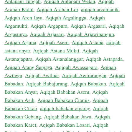
Antapani Tengah
,
Aqiqah Antapani Wetan
,
Aqiqah
Arahan Kidul
,
Aqiqah Arahan Lor
,
aqiqah arcamanik
,
Aqiqah Aren Jaya
,
Aqiqah Argalingga
,
Aqiqah
Argamukti
,
Aqiqah Argapura
,
Aqiqah Argasari
,
Aqiqah
Argasunya
,
Aqiqah Arjasari
,
Aqiqah Arjawinangun
,
Aqiqah Arjuna
,
Aqiqah Asem
,
Aqiqah Astana
,
aqiqah
astana anyar
,
Aqiqah Astana Mukti
,
Aqiqah
Astanajapura
,
Aqiqah Astanalanggar
,
Aqiqah Astapada
,
Aqiqah Atang Senjaya
,
Aqiqah Awassagara
,
Aqiqah
Awilega
,
Aqiqah Awiluar
,
Aqiqah Awirarangan
,
Aqiqah
Babadan
,
Aqiqah Babajurang
,
Aqiqah Babakan
,
Aqiqah
Babakan Anyar
,
Aqiqah Babakan Asem
,
Aqiqah
Babakan Asih
,
Aqiqah Babakan Ciamis
,
Aqiqah
Babakan Cikao
,
aqiqah babakan ciparay
,
Aqiqah
Babakan Gebang
,
Aqiqah Babakan Jawa
,
Aqiqah
Babakan Karet
,
Aqiqah Babakan Losari
,
Aqiqah