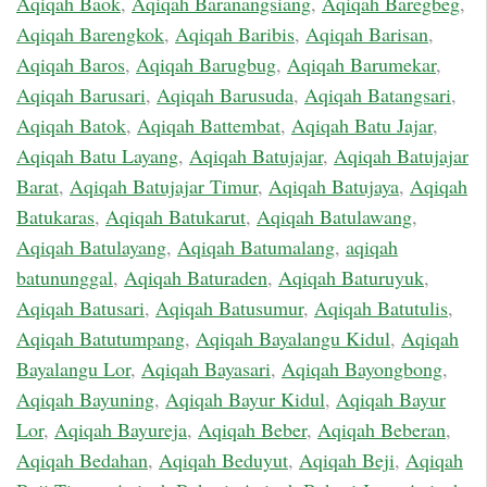
Aqiqah Baok
,
Aqiqah Baranangsiang
,
Aqiqah Baregbeg
,
Aqiqah Barengkok
,
Aqiqah Baribis
,
Aqiqah Barisan
,
Aqiqah Baros
,
Aqiqah Barugbug
,
Aqiqah Barumekar
,
Aqiqah Barusari
,
Aqiqah Barusuda
,
Aqiqah Batangsari
,
Aqiqah Batok
,
Aqiqah Battembat
,
Aqiqah Batu Jajar
,
Aqiqah Batu Layang
,
Aqiqah Batujajar
,
Aqiqah Batujajar
Barat
,
Aqiqah Batujajar Timur
,
Aqiqah Batujaya
,
Aqiqah
Batukaras
,
Aqiqah Batukarut
,
Aqiqah Batulawang
,
Aqiqah Batulayang
,
Aqiqah Batumalang
,
aqiqah
batununggal
,
Aqiqah Baturaden
,
Aqiqah Baturuyuk
,
Aqiqah Batusari
,
Aqiqah Batusumur
,
Aqiqah Batutulis
,
Aqiqah Batutumpang
,
Aqiqah Bayalangu Kidul
,
Aqiqah
Bayalangu Lor
,
Aqiqah Bayasari
,
Aqiqah Bayongbong
,
Aqiqah Bayuning
,
Aqiqah Bayur Kidul
,
Aqiqah Bayur
Lor
,
Aqiqah Bayureja
,
Aqiqah Beber
,
Aqiqah Beberan
,
Aqiqah Bedahan
,
Aqiqah Beduyut
,
Aqiqah Beji
,
Aqiqah