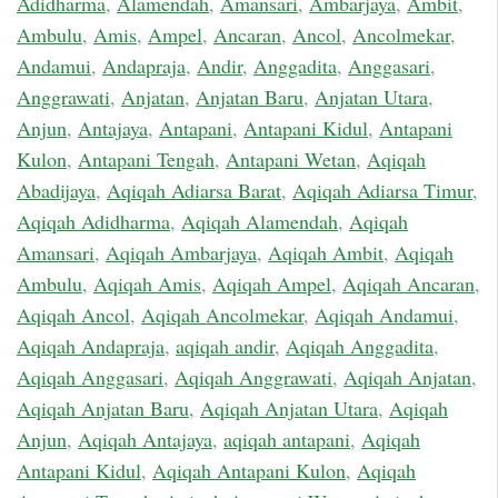
Adidharma
,
Alamendah
,
Amansari
,
Ambarjaya
,
Ambit
,
Ambulu
,
Amis
,
Ampel
,
Ancaran
,
Ancol
,
Ancolmekar
,
Andamui
,
Andapraja
,
Andir
,
Anggadita
,
Anggasari
,
Anggrawati
,
Anjatan
,
Anjatan Baru
,
Anjatan Utara
,
Anjun
,
Antajaya
,
Antapani
,
Antapani Kidul
,
Antapani
Kulon
,
Antapani Tengah
,
Antapani Wetan
,
Aqiqah
Abadijaya
,
Aqiqah Adiarsa Barat
,
Aqiqah Adiarsa Timur
,
Aqiqah Adidharma
,
Aqiqah Alamendah
,
Aqiqah
Amansari
,
Aqiqah Ambarjaya
,
Aqiqah Ambit
,
Aqiqah
Ambulu
,
Aqiqah Amis
,
Aqiqah Ampel
,
Aqiqah Ancaran
,
Aqiqah Ancol
,
Aqiqah Ancolmekar
,
Aqiqah Andamui
,
Aqiqah Andapraja
,
aqiqah andir
,
Aqiqah Anggadita
,
Aqiqah Anggasari
,
Aqiqah Anggrawati
,
Aqiqah Anjatan
,
Aqiqah Anjatan Baru
,
Aqiqah Anjatan Utara
,
Aqiqah
Anjun
,
Aqiqah Antajaya
,
aqiqah antapani
,
Aqiqah
Antapani Kidul
,
Aqiqah Antapani Kulon
,
Aqiqah