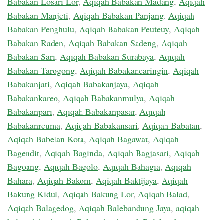
Babakan Losari Lor
,
Aqiqah Babakan Madang
,
Aqiqah
Babakan Manjeti
,
Aqiqah Babakan Panjang
,
Aqiqah
Babakan Penghulu
,
Aqiqah Babakan Peuteuy
,
Aqiqah
Babakan Raden
,
Aqiqah Babakan Sadeng
,
Aqiqah
Babakan Sari
,
Aqiqah Babakan Surabaya
,
Aqiqah
Babakan Tarogong
,
Aqiqah Babakancaringin
,
Aqiqah
Babakanjati
,
Aqiqah Babakanjaya
,
Aqiqah
Babakankareo
,
Aqiqah Babakanmulya
,
Aqiqah
Babakanpari
,
Aqiqah Babakanpasar
,
Aqiqah
Babakanreuma
,
Aqiqah Babakansari
,
Aqiqah Babatan
,
Aqiqah Babelan Kota
,
Aqiqah Bagawat
,
Aqiqah
Bagendit
,
Aqiqah Baginda
,
Aqiqah Bagjasari
,
Aqiqah
Bagoang
,
Aqiqah Bagolo
,
Aqiqah Bahagia
,
Aqiqah
Bahara
,
Aqiqah Bakom
,
Aqiqah Baktijaya
,
Aqiqah
Bakung Kidul
,
Aqiqah Bakung Lor
,
Aqiqah Balad
,
Aqiqah Balagedog
,
Aqiqah Balebandung Jaya
,
aqiqah