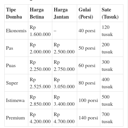
Tipe
Harga
Harga
Gulai
Sate
Domba
Betina
Jantan
(Porsi)
(Tusuk)
Rp
120
Ekonomis
–
40 porsi
1.600.000
tusuk
Rp
Rp
200
Pas
50 porsi
2.000.000
2.500.000
tusuk
Rp
Rp
300
Puas
60 porsi
2.250.000
2.750.000
tusuk
Rp
Rp
400
Super
80 porsi
2.525.000
3.050.000
tusuk
Rp
Rp
500
Istimewa
100 porsi
2.850.000
3.400.000
tusuk
Rp
Rp
700
Premium
140 porsi
4.200.000
4.700.000
tusuk