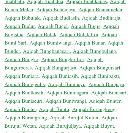
buahbatu
,
Aqiqah Buahdua
,
Aqiqah Buahkapas
,
Aqiqah
Buana Mekar
,
Aqiqah Buanajaya
,
Aqiqah Buanamekar
,
Aqiqah Bubulak
,
Aqiqah Budiasih
,
Aqiqah Budiharja
,
Aqiqah Budur
,
Aqiqah Bugel
,
Aqiqah Bugis
,
Aqiqah
Bugistua
,
Aqiqah Bulak
,
Aqiqah Bulak Lor
,
Aqiqah
Bumi Sari
,
Aqiqah Bumiwangi
,
Aqiqah Bunar
,
Aqiqah
Bunder
,
Aqiqah Bungbangsari
,
Aqiqah Bungbulang
,
Aqiqah Bungko
,
Aqiqah Bungko Lor
,
Aqiqah
Bungurberes
,
Aqiqah Bungurjaya
,
Aqiqah Bungursari
,
Aqiqah Buniara
,
Aqiqah Buniasih
,
Aqiqah Bunibakti
,
Aqiqah Bunigeulis
,
Aqiqah Bunihayu
,
Aqiqah Bunijaya
,
Aqiqah Bunikasih
,
Aqiqah Buninagara
,
Aqiqah Bunisari
,
Aqiqah Buniseuri
,
Aqiqah Buniwangi
,
Aqiqah Bunter
,
Aqiqah Buntet
,
Aqiqah Buntu
,
Aqiqah Burangkeng
,
Aqiqah Burangrang
,
Aqiqah Burujul Kulon
,
Aqiqah
Burujul Wetan
,
Aqiqah Burujuljaya
,
Aqiqah Buyut
,