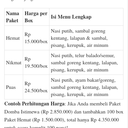
Nama
Harga per
Isi Menu Lengkap
Paket
Box
Nasi putih, sambal goreng
Rp
Hemat
kentang, lalapan & sambal,
15.000/box
pisang, kerupuk, air minum
Nasi putih, telur balado/semur,
Rp
Nikmat
sambal goreng kentang, lalapan,
19.500/box
pisang, kerupuk, air minum
Nasi putih, ayam bakar/goreng,
Rp
Puas
sambal goreng kentang, lalapan,
24.500/box
pisang, kerupuk, air minum
Contoh Perhitungan Harga
: Jika Anda membeli Paket
Domba Istimewa (Rp 2.850.000) dan tambahkan 100 box
Paket Hemat (Rp 1.500.000), total hanya Rp 4.350.000
untuk acara komplit 100 porsi!