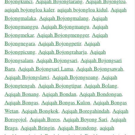
Bojongkunci
,
Aqiqah Bojonglarang
,
Aqiqah Bojongloa
,
aqiqah bojongloa kaler
,
aqiqah bojongloa kidul
,
Aqiqah
Bojongmalaka
,
Aqiqah Bojongmalang
,
Aqiqah
Bojongmanggu
,
Aqiqah Bojongmangu
,
Aqiqah
Bojongmekar
,
Aqiqah Bojongmengger
,
Aqiqah
Bojongnegara
,
Aqiqah Bojongpetir
,
Aqiqah
Bojongpicung
,
Aqiqah Bojongraharja
,
Aqiqah
Bojongsalam
,
Aqiqah Bojongsari
,
Aqiqah Bojongsari
Baru
,
Aqiqah Bojongsari Lama
,
Aqiqah Bojongsawah
,
Aqiqah Bojongslawi
,
Aqiqah Bojongsoang
,
Aqiqah
Bojongtengah
,
Aqiqah Bojongtipar
,
Aqiqah Bolang
,
Aqiqah Bonang
,
Aqiqah Bondan
,
Aqiqah Bondongan
,
Aqiqah Bongas
,
Aqiqah Bongas Kulon
,
Aqiqah Bongas
Wetan
,
Aqiqah Bongkok
,
Aqiqah Boregahindah
,
Aqiqah
Borogojol
,
Aqiqah Boros
,
Aqiqah Boyong Sari
,
Aqiqah
Braga
,
Aqiqah Bringin
,
Aqiqah Brondong
,
aqiqah