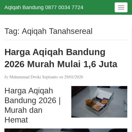
Aqiqah Bandung 0877 0034 7724
T
o
g
g
Tag:
Aqiqah Tanahsereal
l
e
n
Harga Aqiqah Bandung
a
v
2026 Murah Mulai 1,6 Juta
i
g
by
Muhammad Dwiki Septianto
on
29/01/2026
a
t
Harga Aqiqah
i
Bandung 2026 |
o
n
Murah dan
Hemat