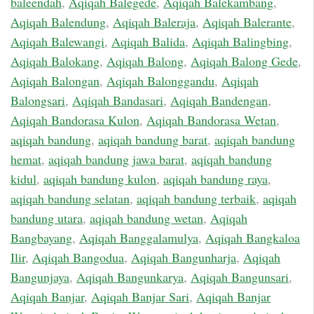
baleendah
,
Aqiqah Balegede
,
Aqiqah Balekambang
,
Aqiqah Balendung
,
Aqiqah Baleraja
,
Aqiqah Balerante
,
Aqiqah Balewangi
,
Aqiqah Balida
,
Aqiqah Balingbing
,
Aqiqah Balokang
,
Aqiqah Balong
,
Aqiqah Balong Gede
,
Aqiqah Balongan
,
Aqiqah Balonggandu
,
Aqiqah
Balongsari
,
Aqiqah Bandasari
,
Aqiqah Bandengan
,
Aqiqah Bandorasa Kulon
,
Aqiqah Bandorasa Wetan
,
aqiqah bandung
,
aqiqah bandung barat
,
aqiqah bandung
hemat
,
aqiqah bandung jawa barat
,
aqiqah bandung
kidul
,
aqiqah bandung kulon
,
aqiqah bandung raya
,
aqiqah bandung selatan
,
aqiqah bandung terbaik
,
aqiqah
bandung utara
,
aqiqah bandung wetan
,
Aqiqah
Bangbayang
,
Aqiqah Banggalamulya
,
Aqiqah Bangkaloa
Ilir
,
Aqiqah Bangodua
,
Aqiqah Bangunharja
,
Aqiqah
Bangunjaya
,
Aqiqah Bangunkarya
,
Aqiqah Bangunsari
,
Aqiqah Banjar
,
Aqiqah Banjar Sari
,
Aqiqah Banjar