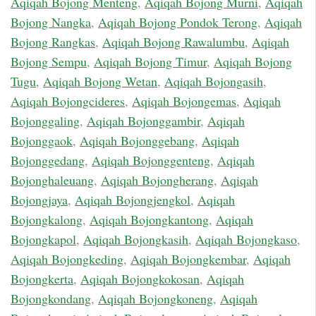
Aqiqah Bojong Menteng
,
Aqiqah Bojong Murni
,
Aqiqah
Bojong Nangka
,
Aqiqah Bojong Pondok Terong
,
Aqiqah
Bojong Rangkas
,
Aqiqah Bojong Rawalumbu
,
Aqiqah
Bojong Sempu
,
Aqiqah Bojong Timur
,
Aqiqah Bojong
Tugu
,
Aqiqah Bojong Wetan
,
Aqiqah Bojongasih
,
Aqiqah Bojongcideres
,
Aqiqah Bojongemas
,
Aqiqah
Bojonggaling
,
Aqiqah Bojonggambir
,
Aqiqah
Bojonggaok
,
Aqiqah Bojonggebang
,
Aqiqah
Bojonggedang
,
Aqiqah Bojonggenteng
,
Aqiqah
Bojonghaleuang
,
Aqiqah Bojongherang
,
Aqiqah
Bojongjaya
,
Aqiqah Bojongjengkol
,
Aqiqah
Bojongkalong
,
Aqiqah Bojongkantong
,
Aqiqah
Bojongkapol
,
Aqiqah Bojongkasih
,
Aqiqah Bojongkaso
,
Aqiqah Bojongkeding
,
Aqiqah Bojongkembar
,
Aqiqah
Bojongkerta
,
Aqiqah Bojongkokosan
,
Aqiqah
Bojongkondang
,
Aqiqah Bojongkoneng
,
Aqiqah