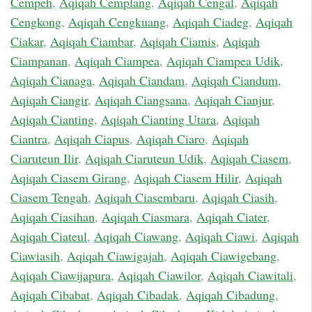
Cempeh
,
Aqiqah Cemplang
,
Aqiqah Cengal
,
Aqiqah
Cengkong
,
Aqiqah Cengkuang
,
Aqiqah Ciadeg
,
Aqiqah
Ciakar
,
Aqiqah Ciambar
,
Aqiqah Ciamis
,
Aqiqah
Ciampanan
,
Aqiqah Ciampea
,
Aqiqah Ciampea Udik
,
Aqiqah Cianaga
,
Aqiqah Ciandam
,
Aqiqah Ciandum
,
Aqiqah Ciangir
,
Aqiqah Ciangsana
,
Aqiqah Cianjur
,
Aqiqah Cianting
,
Aqiqah Cianting Utara
,
Aqiqah
Ciantra
,
Aqiqah Ciapus
,
Aqiqah Ciaro
,
Aqiqah
Ciaruteun Ilir
,
Aqiqah Ciaruteun Udik
,
Aqiqah Ciasem
,
Aqiqah Ciasem Girang
,
Aqiqah Ciasem Hilir
,
Aqiqah
Ciasem Tengah
,
Aqiqah Ciasembaru
,
Aqiqah Ciasih
,
Aqiqah Ciasihan
,
Aqiqah Ciasmara
,
Aqiqah Ciater
,
Aqiqah Ciateul
,
Aqiqah Ciawang
,
Aqiqah Ciawi
,
Aqiqah
Ciawiasih
,
Aqiqah Ciawigajah
,
Aqiqah Ciawigebang
,
Aqiqah Ciawijapura
,
Aqiqah Ciawilor
,
Aqiqah Ciawitali
,
Aqiqah Cibabat
,
Aqiqah Cibadak
,
Aqiqah Cibadung
,