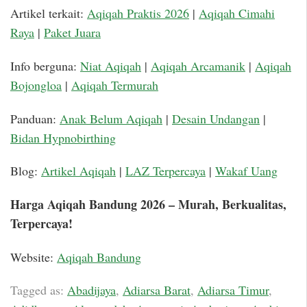
Artikel terkait:
Aqiqah Praktis 2026
|
Aqiqah Cimahi
Raya
|
Paket Juara
Info berguna:
Niat Aqiqah
|
Aqiqah Arcamanik
|
Aqiqah
Bojongloa
|
Aqiqah Termurah
Panduan:
Anak Belum Aqiqah
|
Desain Undangan
|
Bidan Hypnobirthing
Blog:
Artikel Aqiqah
|
LAZ Terpercaya
|
Wakaf Uang
Harga Aqiqah Bandung 2026 – Murah, Berkualitas,
Terpercaya!
Website:
Aqiqah Bandung
Tagged as:
Abadijaya
,
Adiarsa Barat
,
Adiarsa Timur
,