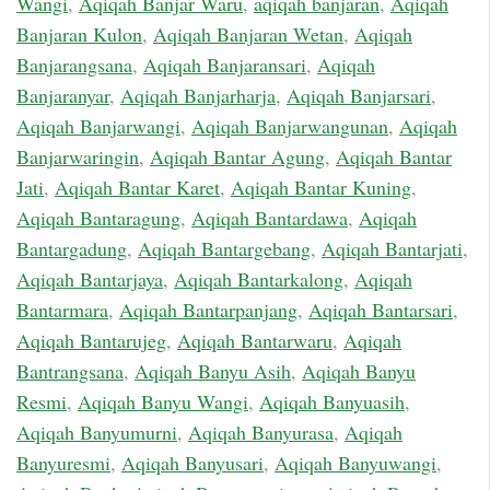
Wangi
,
Aqiqah Banjar Waru
,
aqiqah banjaran
,
Aqiqah
Banjaran Kulon
,
Aqiqah Banjaran Wetan
,
Aqiqah
Banjarangsana
,
Aqiqah Banjaransari
,
Aqiqah
Banjaranyar
,
Aqiqah Banjarharja
,
Aqiqah Banjarsari
,
Aqiqah Banjarwangi
,
Aqiqah Banjarwangunan
,
Aqiqah
Banjarwaringin
,
Aqiqah Bantar Agung
,
Aqiqah Bantar
Jati
,
Aqiqah Bantar Karet
,
Aqiqah Bantar Kuning
,
Aqiqah Bantaragung
,
Aqiqah Bantardawa
,
Aqiqah
Bantargadung
,
Aqiqah Bantargebang
,
Aqiqah Bantarjati
,
Aqiqah Bantarjaya
,
Aqiqah Bantarkalong
,
Aqiqah
Bantarmara
,
Aqiqah Bantarpanjang
,
Aqiqah Bantarsari
,
Aqiqah Bantarujeg
,
Aqiqah Bantarwaru
,
Aqiqah
Bantrangsana
,
Aqiqah Banyu Asih
,
Aqiqah Banyu
Resmi
,
Aqiqah Banyu Wangi
,
Aqiqah Banyuasih
,
Aqiqah Banyumurni
,
Aqiqah Banyurasa
,
Aqiqah
Banyuresmi
,
Aqiqah Banyusari
,
Aqiqah Banyuwangi
,