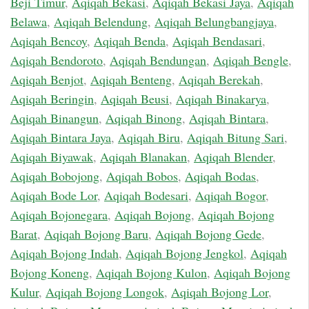
Beji Timur
,
Aqiqah Bekasi
,
Aqiqah Bekasi Jaya
,
Aqiqah
Belawa
,
Aqiqah Belendung
,
Aqiqah Belungbangjaya
,
Aqiqah Bencoy
,
Aqiqah Benda
,
Aqiqah Bendasari
,
Aqiqah Bendoroto
,
Aqiqah Bendungan
,
Aqiqah Bengle
,
Aqiqah Benjot
,
Aqiqah Benteng
,
Aqiqah Berekah
,
Aqiqah Beringin
,
Aqiqah Beusi
,
Aqiqah Binakarya
,
Aqiqah Binangun
,
Aqiqah Binong
,
Aqiqah Bintara
,
Aqiqah Bintara Jaya
,
Aqiqah Biru
,
Aqiqah Bitung Sari
,
Aqiqah Biyawak
,
Aqiqah Blanakan
,
Aqiqah Blender
,
Aqiqah Bobojong
,
Aqiqah Bobos
,
Aqiqah Bodas
,
Aqiqah Bode Lor
,
Aqiqah Bodesari
,
Aqiqah Bogor
,
Aqiqah Bojonegara
,
Aqiqah Bojong
,
Aqiqah Bojong
Barat
,
Aqiqah Bojong Baru
,
Aqiqah Bojong Gede
,
Aqiqah Bojong Indah
,
Aqiqah Bojong Jengkol
,
Aqiqah
Bojong Koneng
,
Aqiqah Bojong Kulon
,
Aqiqah Bojong
Kulur
,
Aqiqah Bojong Longok
,
Aqiqah Bojong Lor
,