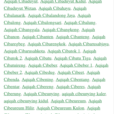
Aqiqah Cibaduyut
,
Aqiqah Cibaduyut Kidul
,
Aqiqah
Cibaduyut Wetan
,
Aqiqah Cibahayu
,
Aqiqah
Cibalanarik
,
Aqiqah Cibalandong Jaya
,
Aqiqah
Cibalong
,
Aqiqah Cibalongsari
,
Aqiqah Cibalung
,
Aqiqah Cibanggala
,
Aqiqah Cibangkong
,
Aqiqah
Cibanon
,
Aqiqah Cibanten
,
Aqiqah Cibanteng
,
Aqiqah
Cibaregbeg
,
Aqiqah Cibarengkok
,
Aqiqah Cibarusahjaya
,
Aqiqah Cibarusahkota
,
Aqiqah Cibatok 1
,
Aqiqah
Cibatok 2
,
Aqiqah Cibatu
,
Aqiqah Cibatu Tiga
,
Aqiqah
Cibatuireng
,
Aqiqah Cibeber
,
Aqiqah Cibeber 1
,
Aqiqah
Cibeber 2
,
Aqiqah Cibedug
,
Aqiqah Cibeet
,
Aqiqah
Cibenda
,
Aqiqah Cibening
,
Aqiqah Cibentang
,
Aqiqah
Cibentar
,
Aqiqah Cibereng
,
Aqiqah Ciberes
,
Aqiqah
Ciberung
,
Aqiqah Cibeunying
,
aqiqah cibeunying kaler
,
aqiqah cibeunying kidul
,
Aqiqah Cibeureum
,
Aqiqah
Cibeureum Hilir
,
Aqiqah Cibeureum Kulon
,
Aqiqah