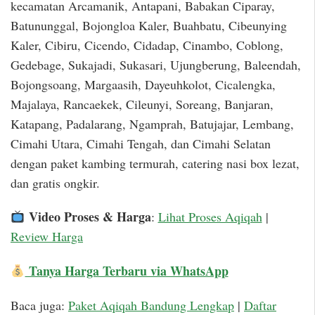
kecamatan Arcamanik, Antapani, Babakan Ciparay,
Batununggal, Bojongloa Kaler, Buahbatu, Cibeunying
Kaler, Cibiru, Cicendo, Cidadap, Cinambo, Coblong,
Gedebage, Sukajadi, Sukasari, Ujungberung, Baleendah,
Bojongsoang, Margaasih, Dayeuhkolot, Cicalengka,
Majalaya, Rancaekek, Cileunyi, Soreang, Banjaran,
Katapang, Padalarang, Ngamprah, Batujajar, Lembang,
Cimahi Utara, Cimahi Tengah, dan Cimahi Selatan
dengan paket kambing termurah, catering nasi box lezat,
dan gratis ongkir.
Video Proses & Harga
:
Lihat Proses Aqiqah
|
Review Harga
Tanya Harga Terbaru via WhatsApp
Baca juga:
Paket Aqiqah Bandung Lengkap
|
Daftar