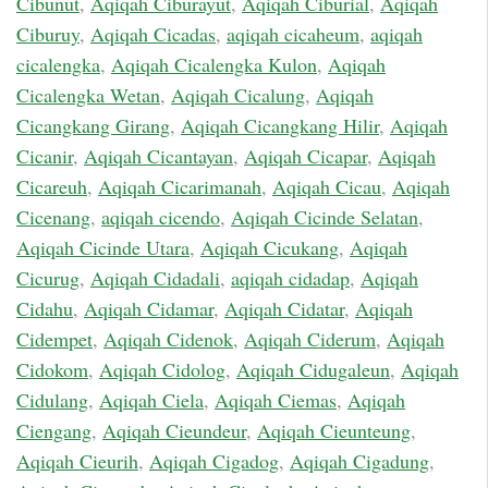
Cibunut
,
Aqiqah Ciburayut
,
Aqiqah Ciburial
,
Aqiqah
Ciburuy
,
Aqiqah Cicadas
,
aqiqah cicaheum
,
aqiqah
cicalengka
,
Aqiqah Cicalengka Kulon
,
Aqiqah
Cicalengka Wetan
,
Aqiqah Cicalung
,
Aqiqah
Cicangkang Girang
,
Aqiqah Cicangkang Hilir
,
Aqiqah
Cicanir
,
Aqiqah Cicantayan
,
Aqiqah Cicapar
,
Aqiqah
Cicareuh
,
Aqiqah Cicarimanah
,
Aqiqah Cicau
,
Aqiqah
Cicenang
,
aqiqah cicendo
,
Aqiqah Cicinde Selatan
,
Aqiqah Cicinde Utara
,
Aqiqah Cicukang
,
Aqiqah
Cicurug
,
Aqiqah Cidadali
,
aqiqah cidadap
,
Aqiqah
Cidahu
,
Aqiqah Cidamar
,
Aqiqah Cidatar
,
Aqiqah
Cidempet
,
Aqiqah Cidenok
,
Aqiqah Ciderum
,
Aqiqah
Cidokom
,
Aqiqah Cidolog
,
Aqiqah Cidugaleun
,
Aqiqah
Cidulang
,
Aqiqah Ciela
,
Aqiqah Ciemas
,
Aqiqah
Ciengang
,
Aqiqah Cieundeur
,
Aqiqah Cieunteung
,
Aqiqah Cieurih
,
Aqiqah Cigadog
,
Aqiqah Cigadung
,