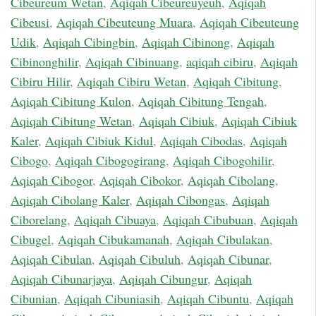
Cibeureum Wetan
,
Aqiqah Cibeureuyeuh
,
Aqiqah
Cibeusi
,
Aqiqah Cibeuteung Muara
,
Aqiqah Cibeuteung
Udik
,
Aqiqah Cibingbin
,
Aqiqah Cibinong
,
Aqiqah
Cibinonghilir
,
Aqiqah Cibinuang
,
aqiqah cibiru
,
Aqiqah
Cibiru Hilir
,
Aqiqah Cibiru Wetan
,
Aqiqah Cibitung
,
Aqiqah Cibitung Kulon
,
Aqiqah Cibitung Tengah
,
Aqiqah Cibitung Wetan
,
Aqiqah Cibiuk
,
Aqiqah Cibiuk
Kaler
,
Aqiqah Cibiuk Kidul
,
Aqiqah Cibodas
,
Aqiqah
Cibogo
,
Aqiqah Cibogogirang
,
Aqiqah Cibogohilir
,
Aqiqah Cibogor
,
Aqiqah Cibokor
,
Aqiqah Cibolang
,
Aqiqah Cibolang Kaler
,
Aqiqah Cibongas
,
Aqiqah
Ciborelang
,
Aqiqah Cibuaya
,
Aqiqah Cibubuan
,
Aqiqah
Cibugel
,
Aqiqah Cibukamanah
,
Aqiqah Cibulakan
,
Aqiqah Cibulan
,
Aqiqah Cibuluh
,
Aqiqah Cibunar
,
Aqiqah Cibunarjaya
,
Aqiqah Cibungur
,
Aqiqah
Cibunian
,
Aqiqah Cibuniasih
,
Aqiqah Cibuntu
,
Aqiqah