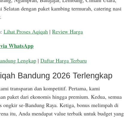
arang, Ngamprah, Batujajar, Lembang, Cimahi Utara,
 Selatan dengan paket kambing termurah, catering nasi
.
a
:
Lihat Proses Aqiqah
|
Review Harga
 via WhatsApp
Bandung Lengkap
|
Daftar Harga Terbaru
qiqah Bandung 2026 Terlengkap
ami transparan dan kompetitif. Pertama, kami
han paket dari ekonomis hingga premium. Kedua, semua
is ongkir se-Bandung Raya. Ketiga, bonus melimpah di
rena itu, Anda mendapat value terbaik untuk budget yang