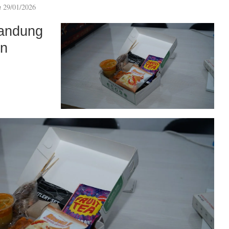
n
29/01/2026
andung
an