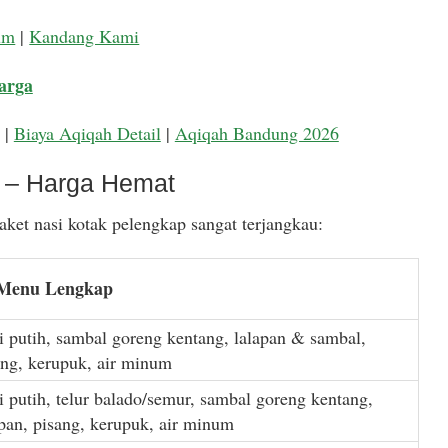
um
|
Kandang Kami
arga
|
Biaya Aqiqah Detail
|
Aqiqah Bandung 2026
k – Harga Hemat
ket nasi kotak pelengkap sangat terjangkau:
 Menu Lengkap
i putih, sambal goreng kentang, lalapan & sambal,
ang, kerupuk, air minum
i putih, telur balado/semur, sambal goreng kentang,
apan, pisang, kerupuk, air minum