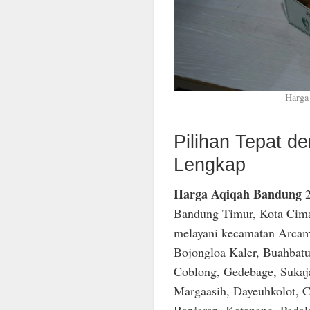
Harga
Pilihan Tepat 
Lengkap
Harga Aqiqah Bandung
2
Bandung Timur, Kota Cima
melayani kecamatan Arcam
Bojongloa Kaler, Buahbatu
Coblong, Gedebage, Sukaja
Margaasih, Dayeuhkolot, C