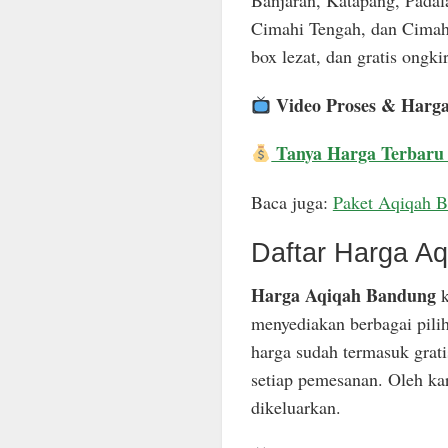
Banjaran, Katapang, Padal
Cimahi Tengah, dan Cimahi
box lezat, dan gratis ongkir
Video Proses & Harg
Tanya Harga Terbaru
Baca juga:
Paket Aqiqah 
Daftar Harga A
Harga Aqiqah Bandung
k
menyediakan berbagai pili
harga sudah termasuk grat
setiap pemesanan. Oleh ka
dikeluarkan.