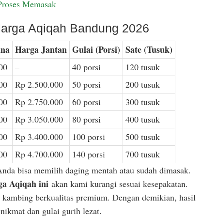
Proses Memasak
arga Aqiqah Bandung 2026
ina
Harga Jantan
Gulai (Porsi)
Sate (Tusuk)
00
–
40 porsi
120 tusuk
00
Rp 2.500.000
50 porsi
200 tusuk
00
Rp 2.750.000
60 porsi
300 tusuk
00
Rp 3.050.000
80 porsi
400 tusuk
00
Rp 3.400.000
100 porsi
500 tusuk
00
Rp 4.700.000
140 porsi
700 tusuk
Anda bisa memilih daging mentah atau sudah dimasak.
a Aqiqah ini
akan kami kurangi sesuai kesepakatan.
or kambing berkualitas premium. Dengan demikian, hasil
ikmat dan gulai gurih lezat.