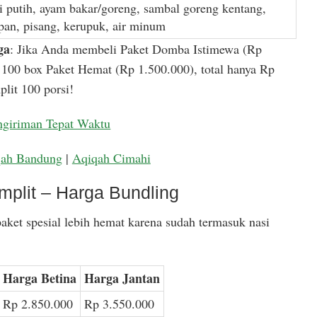
i putih, ayam bakar/goreng, sambal goreng kentang,
apan, pisang, kerupuk, air minum
ga
: Jika Anda membeli Paket Domba Istimewa (Rp
100 box Paket Hemat (Rp 1.500.000), total hanya Rp
lit 100 porsi!
ngiriman Tepat Waktu
qah Bandung
|
Aqiqah Cimahi
mplit – Harga Bundling
aket spesial lebih hemat karena sudah termasuk nasi
Harga Betina
Harga Jantan
Rp 2.850.000
Rp 3.550.000