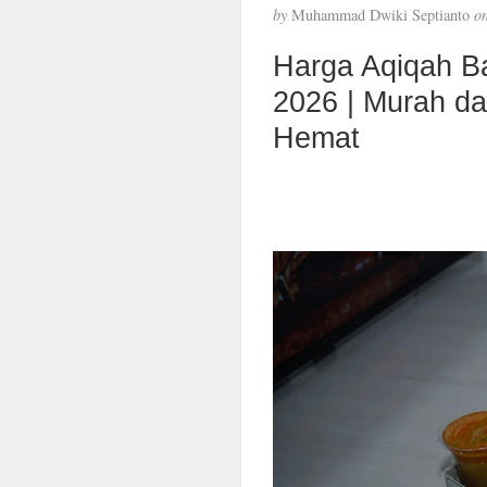
by
Muhammad Dwiki Septianto
o
Harga Aqiqah B
2026 | Murah d
Hemat