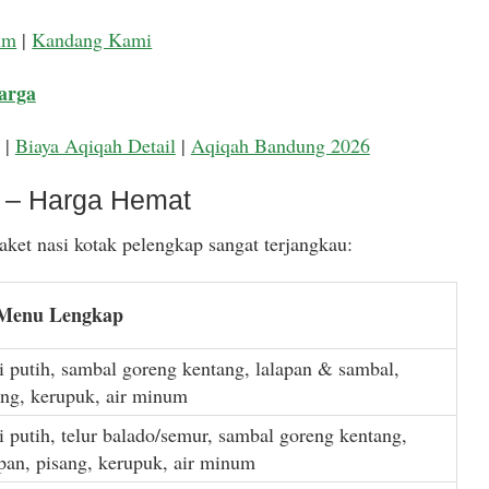
um
|
Kandang Kami
arga
|
Biaya Aqiqah Detail
|
Aqiqah Bandung 2026
k – Harga Hemat
ket nasi kotak pelengkap sangat terjangkau:
 Menu Lengkap
i putih, sambal goreng kentang, lalapan & sambal,
ang, kerupuk, air minum
i putih, telur balado/semur, sambal goreng kentang,
apan, pisang, kerupuk, air minum