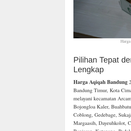
Harga
Pilihan Tepat 
Lengkap
Harga Aqiqah Bandung
2
Bandung Timur, Kota Cima
melayani kecamatan Arcam
Bojongloa Kaler, Buahbatu
Coblong, Gedebage, Sukaja
Margaasih, Dayeuhkolot, C