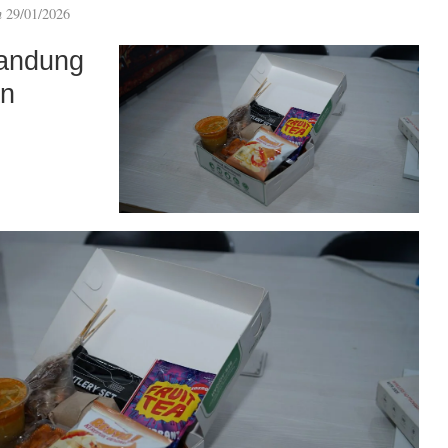
n
29/01/2026
andung
an