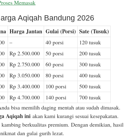
Proses Memasak
arga Aqiqah Bandung 2026
ina
Harga Jantan
Gulai (Porsi)
Sate (Tusuk)
00
–
40 porsi
120 tusuk
00
Rp 2.500.000
50 porsi
200 tusuk
00
Rp 2.750.000
60 porsi
300 tusuk
00
Rp 3.050.000
80 porsi
400 tusuk
00
Rp 3.400.000
100 porsi
500 tusuk
00
Rp 4.700.000
140 porsi
700 tusuk
Anda bisa memilih daging mentah atau sudah dimasak.
a Aqiqah ini
akan kami kurangi sesuai kesepakatan.
or kambing berkualitas premium. Dengan demikian, hasil
ikmat dan gulai gurih lezat.