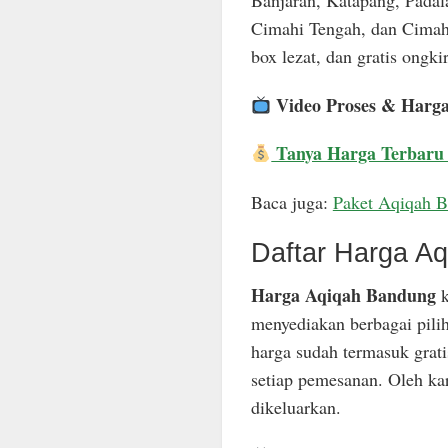
Banjaran, Katapang, Padal
Cimahi Tengah, dan Cimahi
box lezat, dan gratis ongkir
Video Proses & Harg
Tanya Harga Terbaru
Baca juga:
Paket Aqiqah 
Daftar Harga A
Harga Aqiqah Bandung
k
menyediakan berbagai pili
harga sudah termasuk grat
setiap pemesanan. Oleh ka
dikeluarkan.