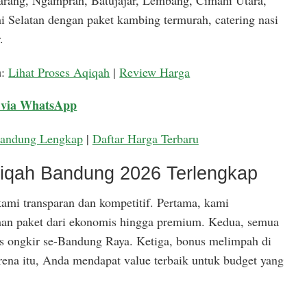
arang, Ngamprah, Batujajar, Lembang, Cimahi Utara,
 Selatan dengan paket kambing termurah, catering nasi
.
a
:
Lihat Proses Aqiqah
|
Review Harga
 via WhatsApp
Bandung Lengkap
|
Daftar Harga Terbaru
qiqah Bandung 2026 Terlengkap
ami transparan dan kompetitif. Pertama, kami
han paket dari ekonomis hingga premium. Kedua, semua
is ongkir se-Bandung Raya. Ketiga, bonus melimpah di
rena itu, Anda mendapat value terbaik untuk budget yang