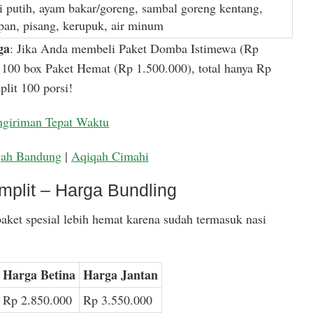
i putih, ayam bakar/goreng, sambal goreng kentang,
apan, pisang, kerupuk, air minum
ga
: Jika Anda membeli Paket Domba Istimewa (Rp
100 box Paket Hemat (Rp 1.500.000), total hanya Rp
lit 100 porsi!
ngiriman Tepat Waktu
qah Bandung
|
Aqiqah Cimahi
mplit – Harga Bundling
aket spesial lebih hemat karena sudah termasuk nasi
Harga Betina
Harga Jantan
Rp 2.850.000
Rp 3.550.000