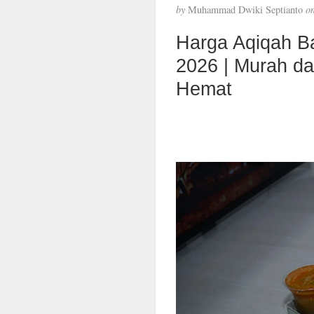
by
Muhammad Dwiki Septianto
o
Harga Aqiqah B
2026 | Murah d
Hemat