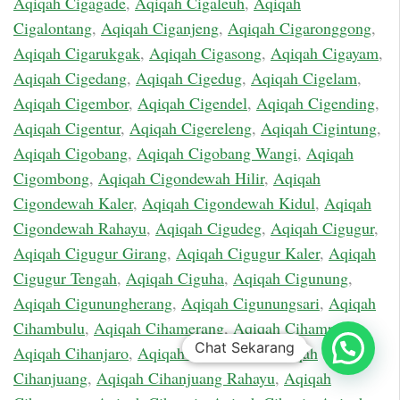
Aqiqah Cigagade
,
Aqiqah Cigaleuh
,
Aqiqah
Cigalontang
,
Aqiqah Ciganjeng
,
Aqiqah Cigaronggong
,
Aqiqah Cigarukgak
,
Aqiqah Cigasong
,
Aqiqah Cigayam
,
Aqiqah Cigedang
,
Aqiqah Cigedug
,
Aqiqah Cigelam
,
Aqiqah Cigembor
,
Aqiqah Cigendel
,
Aqiqah Cigending
,
Aqiqah Cigentur
,
Aqiqah Cigereleng
,
Aqiqah Cigintung
,
Aqiqah Cigobang
,
Aqiqah Cigobang Wangi
,
Aqiqah
Cigombong
,
Aqiqah Cigondewah Hilir
,
Aqiqah
Cigondewah Kaler
,
Aqiqah Cigondewah Kidul
,
Aqiqah
Cigondewah Rahayu
,
Aqiqah Cigudeg
,
Aqiqah Cigugur
,
Aqiqah Cigugur Girang
,
Aqiqah Cigugur Kaler
,
Aqiqah
Cigugur Tengah
,
Aqiqah Ciguha
,
Aqiqah Cigunung
,
Aqiqah Cigunungherang
,
Aqiqah Cigunungsari
,
Aqiqah
Cihambulu
,
Aqiqah Cihamerang
,
Aqiqah Cihampelas
,
Chat Sekarang
Aqiqah Cihanjaro
,
Aqiqah Cihanjawar
,
Aqiqah
Cihanjuang
,
Aqiqah Cihanjuang Rahayu
,
Aqiqah