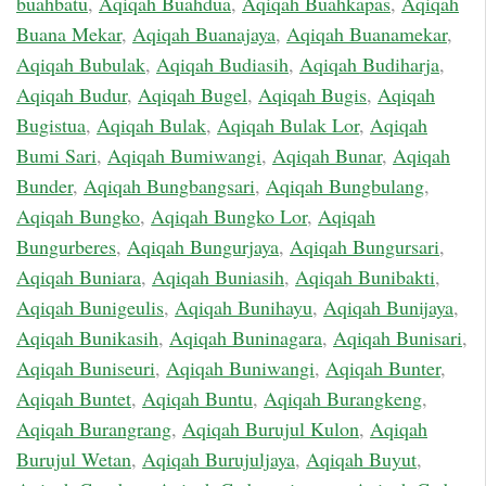
buahbatu
,
Aqiqah Buahdua
,
Aqiqah Buahkapas
,
Aqiqah
Buana Mekar
,
Aqiqah Buanajaya
,
Aqiqah Buanamekar
,
Aqiqah Bubulak
,
Aqiqah Budiasih
,
Aqiqah Budiharja
,
Aqiqah Budur
,
Aqiqah Bugel
,
Aqiqah Bugis
,
Aqiqah
Bugistua
,
Aqiqah Bulak
,
Aqiqah Bulak Lor
,
Aqiqah
Bumi Sari
,
Aqiqah Bumiwangi
,
Aqiqah Bunar
,
Aqiqah
Bunder
,
Aqiqah Bungbangsari
,
Aqiqah Bungbulang
,
Aqiqah Bungko
,
Aqiqah Bungko Lor
,
Aqiqah
Bungurberes
,
Aqiqah Bungurjaya
,
Aqiqah Bungursari
,
Aqiqah Buniara
,
Aqiqah Buniasih
,
Aqiqah Bunibakti
,
Aqiqah Bunigeulis
,
Aqiqah Bunihayu
,
Aqiqah Bunijaya
,
Aqiqah Bunikasih
,
Aqiqah Buninagara
,
Aqiqah Bunisari
,
Aqiqah Buniseuri
,
Aqiqah Buniwangi
,
Aqiqah Bunter
,
Aqiqah Buntet
,
Aqiqah Buntu
,
Aqiqah Burangkeng
,
Aqiqah Burangrang
,
Aqiqah Burujul Kulon
,
Aqiqah
Burujul Wetan
,
Aqiqah Burujuljaya
,
Aqiqah Buyut
,