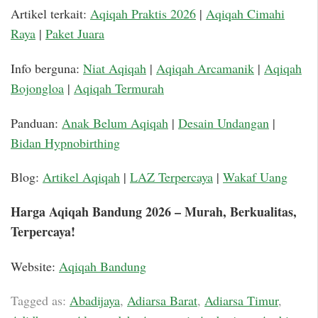
Artikel terkait:
Aqiqah Praktis 2026
|
Aqiqah Cimahi
Raya
|
Paket Juara
Info berguna:
Niat Aqiqah
|
Aqiqah Arcamanik
|
Aqiqah
Bojongloa
|
Aqiqah Termurah
Panduan:
Anak Belum Aqiqah
|
Desain Undangan
|
Bidan Hypnobirthing
Blog:
Artikel Aqiqah
|
LAZ Terpercaya
|
Wakaf Uang
Harga Aqiqah Bandung 2026 – Murah, Berkualitas,
Terpercaya!
Website:
Aqiqah Bandung
Tagged as:
Abadijaya
,
Adiarsa Barat
,
Adiarsa Timur
,