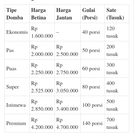
Tipe
Harga
Harga
Gulai
Sate
Domba
Betina
Jantan
(Porsi)
(Tusuk)
Rp
120
Ekonomis
–
40 porsi
1.600.000
tusuk
Rp
Rp
200
Pas
50 porsi
2.000.000
2.500.000
tusuk
Rp
Rp
300
Puas
60 porsi
2.250.000
2.750.000
tusuk
Rp
Rp
400
Super
80 porsi
2.525.000
3.050.000
tusuk
Rp
Rp
500
Istimewa
100 porsi
2.850.000
3.400.000
tusuk
Rp
Rp
700
Premium
140 porsi
4.200.000
4.700.000
tusuk