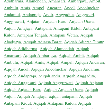
Adidharma
,
Alamendah
,
Amansari
,
Ambarjaya
,
Ambit
,
Ambulu
,
Amis
,
Ampel
,
Ancaran
,
Ancol
,
Ancolmekar
,
Andamui
,
Andapraja
,
Andir
,
Anggadita
,
Anggasari
,
Anggrawati
,
Anjatan
,
Anjatan Baru
,
Anjatan Utara
,
Anjun
,
Antajaya
,
Antapani
,
Antapani Kidul
,
Antapani
Kulon
,
Antapani Tengah
,
Antapani Wetan
,
Aqiqah
Abadijaya
,
Aqiqah Adiarsa Barat
,
Aqiqah Adiarsa Timur
,
Aqiqah Adidharma
,
Aqiqah Alamendah
,
Aqiqah
Amansari
,
Aqiqah Ambarjaya
,
Aqiqah Ambit
,
Aqiqah
Ambulu
,
Aqiqah Amis
,
Aqiqah Ampel
,
Aqiqah Ancaran
,
Aqiqah Ancol
,
Aqiqah Ancolmekar
,
Aqiqah Andamui
,
Aqiqah Andapraja
,
aqiqah andir
,
Aqiqah Anggadita
,
Aqiqah Anggasari
,
Aqiqah Anggrawati
,
Aqiqah Anjatan
,
Aqiqah Anjatan Baru
,
Aqiqah Anjatan Utara
,
Aqiqah
Anjun
,
Aqiqah Antajaya
,
aqiqah antapani
,
Aqiqah
Antapani Kidul
,
Aqiqah Antapani Kulon
,
Aqiqah