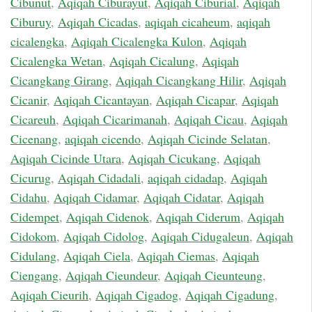
Cibunut
,
Aqiqah Ciburayut
,
Aqiqah Ciburial
,
Aqiqah
Ciburuy
,
Aqiqah Cicadas
,
aqiqah cicaheum
,
aqiqah
cicalengka
,
Aqiqah Cicalengka Kulon
,
Aqiqah
Cicalengka Wetan
,
Aqiqah Cicalung
,
Aqiqah
Cicangkang Girang
,
Aqiqah Cicangkang Hilir
,
Aqiqah
Cicanir
,
Aqiqah Cicantayan
,
Aqiqah Cicapar
,
Aqiqah
Cicareuh
,
Aqiqah Cicarimanah
,
Aqiqah Cicau
,
Aqiqah
Cicenang
,
aqiqah cicendo
,
Aqiqah Cicinde Selatan
,
Aqiqah Cicinde Utara
,
Aqiqah Cicukang
,
Aqiqah
Cicurug
,
Aqiqah Cidadali
,
aqiqah cidadap
,
Aqiqah
Cidahu
,
Aqiqah Cidamar
,
Aqiqah Cidatar
,
Aqiqah
Cidempet
,
Aqiqah Cidenok
,
Aqiqah Ciderum
,
Aqiqah
Cidokom
,
Aqiqah Cidolog
,
Aqiqah Cidugaleun
,
Aqiqah
Cidulang
,
Aqiqah Ciela
,
Aqiqah Ciemas
,
Aqiqah
Ciengang
,
Aqiqah Cieundeur
,
Aqiqah Cieunteung
,
Aqiqah Cieurih
,
Aqiqah Cigadog
,
Aqiqah Cigadung
,