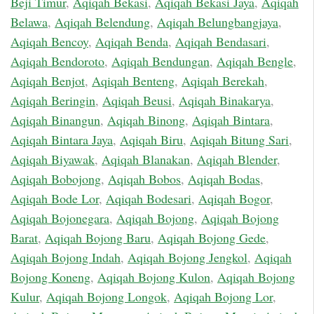
Beji Timur
,
Aqiqah Bekasi
,
Aqiqah Bekasi Jaya
,
Aqiqah
Belawa
,
Aqiqah Belendung
,
Aqiqah Belungbangjaya
,
Aqiqah Bencoy
,
Aqiqah Benda
,
Aqiqah Bendasari
,
Aqiqah Bendoroto
,
Aqiqah Bendungan
,
Aqiqah Bengle
,
Aqiqah Benjot
,
Aqiqah Benteng
,
Aqiqah Berekah
,
Aqiqah Beringin
,
Aqiqah Beusi
,
Aqiqah Binakarya
,
Aqiqah Binangun
,
Aqiqah Binong
,
Aqiqah Bintara
,
Aqiqah Bintara Jaya
,
Aqiqah Biru
,
Aqiqah Bitung Sari
,
Aqiqah Biyawak
,
Aqiqah Blanakan
,
Aqiqah Blender
,
Aqiqah Bobojong
,
Aqiqah Bobos
,
Aqiqah Bodas
,
Aqiqah Bode Lor
,
Aqiqah Bodesari
,
Aqiqah Bogor
,
Aqiqah Bojonegara
,
Aqiqah Bojong
,
Aqiqah Bojong
Barat
,
Aqiqah Bojong Baru
,
Aqiqah Bojong Gede
,
Aqiqah Bojong Indah
,
Aqiqah Bojong Jengkol
,
Aqiqah
Bojong Koneng
,
Aqiqah Bojong Kulon
,
Aqiqah Bojong
Kulur
,
Aqiqah Bojong Longok
,
Aqiqah Bojong Lor
,