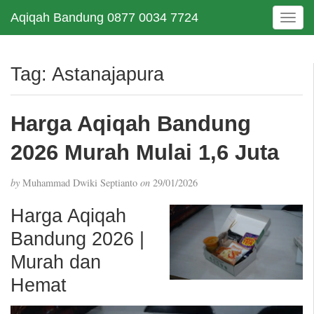
Aqiqah Bandung 0877 0034 7724
T
o
g
g
Tag:
Astanajapura
l
e
n
Harga Aqiqah Bandung
a
v
2026 Murah Mulai 1,6 Juta
i
g
by
Muhammad Dwiki Septianto
on
29/01/2026
a
t
Harga Aqiqah
i
Bandung 2026 |
o
n
Murah dan
Hemat