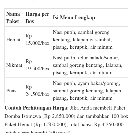
Nama
Harga per
Isi Menu Lengkap
Paket
Box
Nasi putih, sambal goreng
Rp
Hemat
kentang, lalapan & sambal,
15.000/box
pisang, kerupuk, air minum
Nasi putih, telur balado/semur,
Rp
Nikmat
sambal goreng kentang, lalapan,
19.500/box
pisang, kerupuk, air minum
Nasi putih, ayam bakar/goreng,
Rp
Puas
sambal goreng kentang, lalapan,
24.500/box
pisang, kerupuk, air minum
Contoh Perhitungan Harga
: Jika Anda membeli Paket
Domba Istimewa (Rp 2.850.000) dan tambahkan 100 box
Paket Hemat (Rp 1.500.000), total hanya Rp 4.350.000
untuk acara komplit 100 porsi!