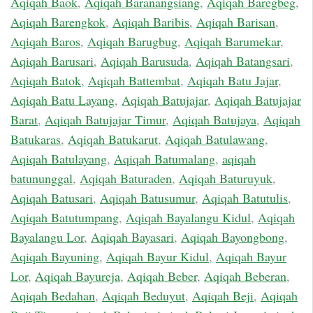
Aqiqah Baok
,
Aqiqah Baranangsiang
,
Aqiqah Baregbeg
,
Aqiqah Barengkok
,
Aqiqah Baribis
,
Aqiqah Barisan
,
Aqiqah Baros
,
Aqiqah Barugbug
,
Aqiqah Barumekar
,
Aqiqah Barusari
,
Aqiqah Barusuda
,
Aqiqah Batangsari
,
Aqiqah Batok
,
Aqiqah Battembat
,
Aqiqah Batu Jajar
,
Aqiqah Batu Layang
,
Aqiqah Batujajar
,
Aqiqah Batujajar
Barat
,
Aqiqah Batujajar Timur
,
Aqiqah Batujaya
,
Aqiqah
Batukaras
,
Aqiqah Batukarut
,
Aqiqah Batulawang
,
Aqiqah Batulayang
,
Aqiqah Batumalang
,
aqiqah
batununggal
,
Aqiqah Baturaden
,
Aqiqah Baturuyuk
,
Aqiqah Batusari
,
Aqiqah Batusumur
,
Aqiqah Batutulis
,
Aqiqah Batutumpang
,
Aqiqah Bayalangu Kidul
,
Aqiqah
Bayalangu Lor
,
Aqiqah Bayasari
,
Aqiqah Bayongbong
,
Aqiqah Bayuning
,
Aqiqah Bayur Kidul
,
Aqiqah Bayur
Lor
,
Aqiqah Bayureja
,
Aqiqah Beber
,
Aqiqah Beberan
,
Aqiqah Bedahan
,
Aqiqah Beduyut
,
Aqiqah Beji
,
Aqiqah