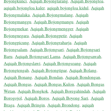
Bojongkunci
,
Aqiqah Bojonglarang
,
Aqiqah Bojongloa
,
aqiqah bojongloa kaler
,
aqiqah bojongloa kidul
,
Aqiqah
Bojongmalaka
,
Aqiqah Bojongmalang
,
Aqiqah
Bojongmanggu
,
Aqiqah Bojongmangu
,
Aqiqah
Bojongmekar
,
Aqiqah Bojongmengger
,
Aqiqah
Bojongnegara
,
Aqiqah Bojongpetir
,
Aqiqah
Bojongpicung
,
Aqiqah Bojongraharja
,
Aqiqah
Bojongsalam
,
Aqiqah Bojongsari
,
Aqiqah Bojongsari
Baru
,
Aqiqah Bojongsari Lama
,
Aqiqah Bojongsawah
,
Aqiqah Bojongslawi
,
Aqiqah Bojongsoang
,
Aqiqah
Bojongtengah
,
Aqiqah Bojongtipar
,
Aqiqah Bolang
,
Aqiqah Bonang
,
Aqiqah Bondan
,
Aqiqah Bondongan
,
Aqiqah Bongas
,
Aqiqah Bongas Kulon
,
Aqiqah Bongas
Wetan
,
Aqiqah Bongkok
,
Aqiqah Boregahindah
,
Aqiqah
Borogojol
,
Aqiqah Boros
,
Aqiqah Boyong Sari
,
Aqiqah
Braga
,
Aqiqah Bringin
,
Aqiqah Brondong
,
aqiqah