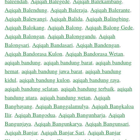
baleendah
,
Aqiqah Balegede
,
Aqiqah Balekambang
,
Aqiqah Balendung
,
Aqiqah Baleraja
,
Aqiqah Balerante
,
Aqiqah Balewangi
,
Aqiqah Balida
,
Aqiqah Balingbing
,
Aqiqah Balokang
,
Aqiqah Balong
,
Aqiqah Balong Gede
,
Aqiqah Balongan
,
Aqiqah Balonggandu
,
Aqiqah
Balongsari
,
Aqiqah Bandasari
,
Aqiqah Bandengan
,
Aqiqah Bandorasa Kulon
,
Aqiqah Bandorasa Wetan
,
aqiqah bandung
,
aqiqah bandung barat
,
aqiqah bandung
hemat
,
aqiqah bandung jawa barat
,
aqiqah bandung
kidul
,
aqiqah bandung kulon
,
aqiqah bandung raya
,
aqiqah bandung selatan
,
aqiqah bandung terbaik
,
aqiqah
bandung utara
,
aqiqah bandung wetan
,
Aqiqah
Bangbayang
,
Aqiqah Banggalamulya
,
Aqiqah Bangkaloa
Ilir
,
Aqiqah Bangodua
,
Aqiqah Bangunharja
,
Aqiqah
Bangunjaya
,
Aqiqah Bangunkarya
,
Aqiqah Bangunsari
,
Aqiqah Banjar
,
Aqiqah Banjar Sari
,
Aqiqah Banjar