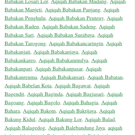
Babakan Losari Lor
,
Aqiqah Babakan Madang
,
Aqiqah
Babakan Manjeti
,
Aqiqah Babakan Panjang
,
Aqiqah
Babakan Penghulu
,
Aqiqah Babakan Peuteuy
,
Aqiqah
Babakan Raden
,
Aqiqah Babakan Sadeng
,
Aqiqah
Babakan Sari
,
Aqiqah Babakan Surabaya
,
Aqiqah
Babakan Tarogong
,
Aqiqah Babakancaringin
,
Aqiqah
Babakanjati
,
Aqiqah Babakanjaya
,
Aqiqah
Babakankareo
,
Aqiqah Babakanmulya
,
Aqiqah
Babakanpari
,
Aqiqah Babakanpasar
,
Aqiqah
Babakanreuma
,
Aqiqah Babakansari
,
Aqiqah Babatan
,
Aqiqah Babelan Kota
,
Aqiqah Bagawat
,
Aqiqah
Bagendit
,
Aqiqah Baginda
,
Aqiqah Bagjasari
,
Aqiqah
Bagoang
,
Aqiqah Bagolo
,
Aqiqah Bahagia
,
Aqiqah
Bahara
,
Aqiqah Bakom
,
Aqiqah Baktijaya
,
Aqiqah
Bakung Kidul
,
Aqiqah Bakung Lor
,
Aqiqah Balad
,
Aqiqah Balagedog
,
Aqiqah Balebandung Jaya
,
aqiqah