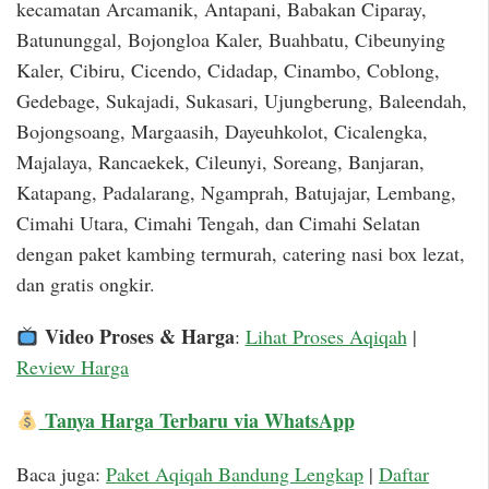
kecamatan Arcamanik, Antapani, Babakan Ciparay,
Batununggal, Bojongloa Kaler, Buahbatu, Cibeunying
Kaler, Cibiru, Cicendo, Cidadap, Cinambo, Coblong,
Gedebage, Sukajadi, Sukasari, Ujungberung, Baleendah,
Bojongsoang, Margaasih, Dayeuhkolot, Cicalengka,
Majalaya, Rancaekek, Cileunyi, Soreang, Banjaran,
Katapang, Padalarang, Ngamprah, Batujajar, Lembang,
Cimahi Utara, Cimahi Tengah, dan Cimahi Selatan
dengan paket kambing termurah, catering nasi box lezat,
dan gratis ongkir.
Video Proses & Harga
:
Lihat Proses Aqiqah
|
Review Harga
Tanya Harga Terbaru via WhatsApp
Baca juga:
Paket Aqiqah Bandung Lengkap
|
Daftar