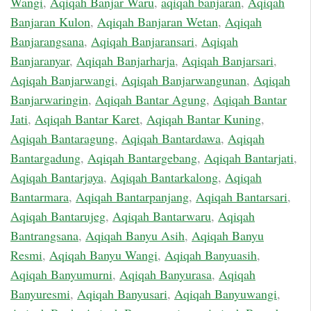
Wangi
,
Aqiqah Banjar Waru
,
aqiqah banjaran
,
Aqiqah
Banjaran Kulon
,
Aqiqah Banjaran Wetan
,
Aqiqah
Banjarangsana
,
Aqiqah Banjaransari
,
Aqiqah
Banjaranyar
,
Aqiqah Banjarharja
,
Aqiqah Banjarsari
,
Aqiqah Banjarwangi
,
Aqiqah Banjarwangunan
,
Aqiqah
Banjarwaringin
,
Aqiqah Bantar Agung
,
Aqiqah Bantar
Jati
,
Aqiqah Bantar Karet
,
Aqiqah Bantar Kuning
,
Aqiqah Bantaragung
,
Aqiqah Bantardawa
,
Aqiqah
Bantargadung
,
Aqiqah Bantargebang
,
Aqiqah Bantarjati
,
Aqiqah Bantarjaya
,
Aqiqah Bantarkalong
,
Aqiqah
Bantarmara
,
Aqiqah Bantarpanjang
,
Aqiqah Bantarsari
,
Aqiqah Bantarujeg
,
Aqiqah Bantarwaru
,
Aqiqah
Bantrangsana
,
Aqiqah Banyu Asih
,
Aqiqah Banyu
Resmi
,
Aqiqah Banyu Wangi
,
Aqiqah Banyuasih
,
Aqiqah Banyumurni
,
Aqiqah Banyurasa
,
Aqiqah
Banyuresmi
,
Aqiqah Banyusari
,
Aqiqah Banyuwangi
,