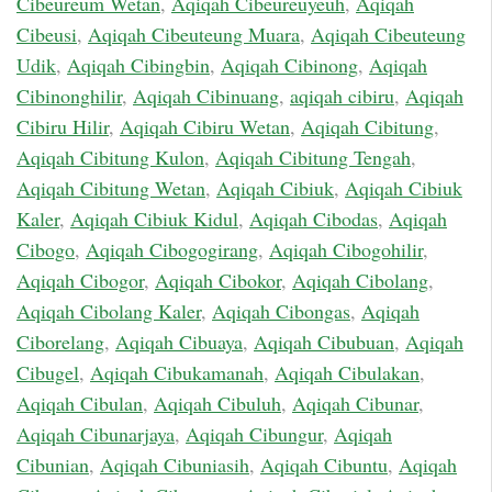
Cibeureum Wetan
,
Aqiqah Cibeureuyeuh
,
Aqiqah
Cibeusi
,
Aqiqah Cibeuteung Muara
,
Aqiqah Cibeuteung
Udik
,
Aqiqah Cibingbin
,
Aqiqah Cibinong
,
Aqiqah
Cibinonghilir
,
Aqiqah Cibinuang
,
aqiqah cibiru
,
Aqiqah
Cibiru Hilir
,
Aqiqah Cibiru Wetan
,
Aqiqah Cibitung
,
Aqiqah Cibitung Kulon
,
Aqiqah Cibitung Tengah
,
Aqiqah Cibitung Wetan
,
Aqiqah Cibiuk
,
Aqiqah Cibiuk
Kaler
,
Aqiqah Cibiuk Kidul
,
Aqiqah Cibodas
,
Aqiqah
Cibogo
,
Aqiqah Cibogogirang
,
Aqiqah Cibogohilir
,
Aqiqah Cibogor
,
Aqiqah Cibokor
,
Aqiqah Cibolang
,
Aqiqah Cibolang Kaler
,
Aqiqah Cibongas
,
Aqiqah
Ciborelang
,
Aqiqah Cibuaya
,
Aqiqah Cibubuan
,
Aqiqah
Cibugel
,
Aqiqah Cibukamanah
,
Aqiqah Cibulakan
,
Aqiqah Cibulan
,
Aqiqah Cibuluh
,
Aqiqah Cibunar
,
Aqiqah Cibunarjaya
,
Aqiqah Cibungur
,
Aqiqah
Cibunian
,
Aqiqah Cibuniasih
,
Aqiqah Cibuntu
,
Aqiqah