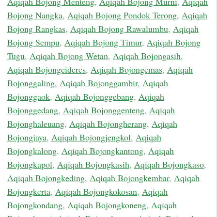
Aqiqah Bojong Menteng
,
Aqiqah Bojong Murni
,
Aqiqah
Bojong Nangka
,
Aqiqah Bojong Pondok Terong
,
Aqiqah
Bojong Rangkas
,
Aqiqah Bojong Rawalumbu
,
Aqiqah
Bojong Sempu
,
Aqiqah Bojong Timur
,
Aqiqah Bojong
Tugu
,
Aqiqah Bojong Wetan
,
Aqiqah Bojongasih
,
Aqiqah Bojongcideres
,
Aqiqah Bojongemas
,
Aqiqah
Bojonggaling
,
Aqiqah Bojonggambir
,
Aqiqah
Bojonggaok
,
Aqiqah Bojonggebang
,
Aqiqah
Bojonggedang
,
Aqiqah Bojonggenteng
,
Aqiqah
Bojonghaleuang
,
Aqiqah Bojongherang
,
Aqiqah
Bojongjaya
,
Aqiqah Bojongjengkol
,
Aqiqah
Bojongkalong
,
Aqiqah Bojongkantong
,
Aqiqah
Bojongkapol
,
Aqiqah Bojongkasih
,
Aqiqah Bojongkaso
,
Aqiqah Bojongkeding
,
Aqiqah Bojongkembar
,
Aqiqah
Bojongkerta
,
Aqiqah Bojongkokosan
,
Aqiqah
Bojongkondang
,
Aqiqah Bojongkoneng
,
Aqiqah