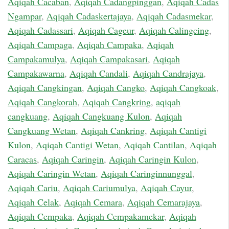
Aqiqah Cacaban
,
Aqiqah Cadangpinggan
,
Aqiqah Cadas
Ngampar
,
Aqiqah Cadaskertajaya
,
Aqiqah Cadasmekar
,
Aqiqah Cadassari
,
Aqiqah Cageur
,
Aqiqah Calingcing
,
Aqiqah Campaga
,
Aqiqah Campaka
,
Aqiqah
Campakamulya
,
Aqiqah Campakasari
,
Aqiqah
Campakawarna
,
Aqiqah Candali
,
Aqiqah Candrajaya
,
Aqiqah Cangkingan
,
Aqiqah Cangko
,
Aqiqah Cangkoak
,
Aqiqah Cangkorah
,
Aqiqah Cangkring
,
aqiqah
cangkuang
,
Aqiqah Cangkuang Kulon
,
Aqiqah
Cangkuang Wetan
,
Aqiqah Cankring
,
Aqiqah Cantigi
Kulon
,
Aqiqah Cantigi Wetan
,
Aqiqah Cantilan
,
Aqiqah
Caracas
,
Aqiqah Caringin
,
Aqiqah Caringin Kulon
,
Aqiqah Caringin Wetan
,
Aqiqah Caringinnunggal
,
Aqiqah Cariu
,
Aqiqah Cariumulya
,
Aqiqah Cayur
,
Aqiqah Celak
,
Aqiqah Cemara
,
Aqiqah Cemarajaya
,
Aqiqah Cempaka
,
Aqiqah Cempakamekar
,
Aqiqah