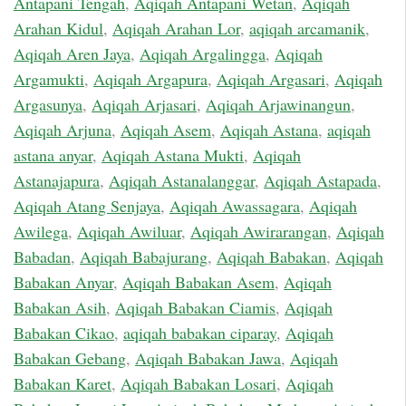
Antapani Tengah
,
Aqiqah Antapani Wetan
,
Aqiqah
Arahan Kidul
,
Aqiqah Arahan Lor
,
aqiqah arcamanik
,
Aqiqah Aren Jaya
,
Aqiqah Argalingga
,
Aqiqah
Argamukti
,
Aqiqah Argapura
,
Aqiqah Argasari
,
Aqiqah
Argasunya
,
Aqiqah Arjasari
,
Aqiqah Arjawinangun
,
Aqiqah Arjuna
,
Aqiqah Asem
,
Aqiqah Astana
,
aqiqah
astana anyar
,
Aqiqah Astana Mukti
,
Aqiqah
Astanajapura
,
Aqiqah Astanalanggar
,
Aqiqah Astapada
,
Aqiqah Atang Senjaya
,
Aqiqah Awassagara
,
Aqiqah
Awilega
,
Aqiqah Awiluar
,
Aqiqah Awirarangan
,
Aqiqah
Babadan
,
Aqiqah Babajurang
,
Aqiqah Babakan
,
Aqiqah
Babakan Anyar
,
Aqiqah Babakan Asem
,
Aqiqah
Babakan Asih
,
Aqiqah Babakan Ciamis
,
Aqiqah
Babakan Cikao
,
aqiqah babakan ciparay
,
Aqiqah
Babakan Gebang
,
Aqiqah Babakan Jawa
,
Aqiqah
Babakan Karet
,
Aqiqah Babakan Losari
,
Aqiqah