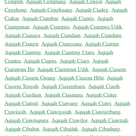
Cempeh
,
Aqiqah Cemplang
,
Aqiqah Cengal
,
Aqiqah
Cengkong
,
Aqiqah Cengkuang
,
Aqiqah Ciadeg
,
Aqiqah
Ciakar
,
Aqiqah Ciambar
,
Aqiqah Ciamis
,
Aqiqah
Ciampanan
,
Aqiqah Ciampea
,
Aqiqah Ciampea Udik
,
Aqiqah Cianaga
,
Aqiqah Ciandam
,
Aqiqah Ciandum
,
Aqiqah Ciangir
,
Aqiqah Ciangsana
,
Aqiqah Cianjur
,
Aqiqah Cianting
,
Aqiqah Cianting Utara
,
Aqiqah
Ciantra
,
Aqiqah Ciapus
,
Aqiqah Ciaro
,
Aqiqah
Ciaruteun Ilir
,
Aqiqah Ciaruteun Udik
,
Aqiqah Ciasem
,
Aqiqah Ciasem Girang
,
Aqiqah Ciasem Hilir
,
Aqiqah
Ciasem Tengah
,
Aqiqah Ciasembaru
,
Aqiqah Ciasih
,
Aqiqah Ciasihan
,
Aqiqah Ciasmara
,
Aqiqah Ciater
,
Aqiqah Ciateul
,
Aqiqah Ciawang
,
Aqiqah Ciawi
,
Aqiqah
Ciawiasih
,
Aqiqah Ciawigajah
,
Aqiqah Ciawigebang
,
Aqiqah Ciawijapura
,
Aqiqah Ciawilor
,
Aqiqah Ciawitali
,
Aqiqah Cibabat
,
Aqiqah Cibadak
,
Aqiqah Cibadung
,