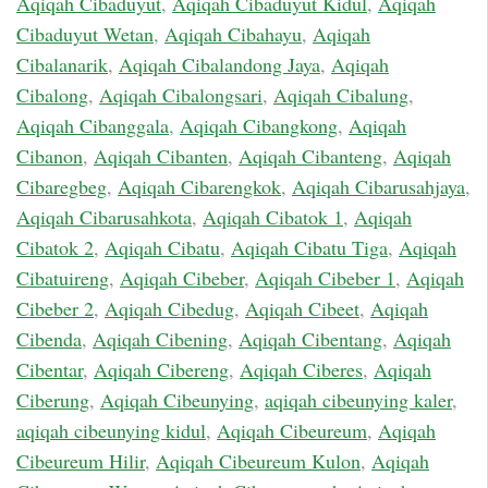
Aqiqah Cibaduyut
,
Aqiqah Cibaduyut Kidul
,
Aqiqah
Cibaduyut Wetan
,
Aqiqah Cibahayu
,
Aqiqah
Cibalanarik
,
Aqiqah Cibalandong Jaya
,
Aqiqah
Cibalong
,
Aqiqah Cibalongsari
,
Aqiqah Cibalung
,
Aqiqah Cibanggala
,
Aqiqah Cibangkong
,
Aqiqah
Cibanon
,
Aqiqah Cibanten
,
Aqiqah Cibanteng
,
Aqiqah
Cibaregbeg
,
Aqiqah Cibarengkok
,
Aqiqah Cibarusahjaya
,
Aqiqah Cibarusahkota
,
Aqiqah Cibatok 1
,
Aqiqah
Cibatok 2
,
Aqiqah Cibatu
,
Aqiqah Cibatu Tiga
,
Aqiqah
Cibatuireng
,
Aqiqah Cibeber
,
Aqiqah Cibeber 1
,
Aqiqah
Cibeber 2
,
Aqiqah Cibedug
,
Aqiqah Cibeet
,
Aqiqah
Cibenda
,
Aqiqah Cibening
,
Aqiqah Cibentang
,
Aqiqah
Cibentar
,
Aqiqah Cibereng
,
Aqiqah Ciberes
,
Aqiqah
Ciberung
,
Aqiqah Cibeunying
,
aqiqah cibeunying kaler
,
aqiqah cibeunying kidul
,
Aqiqah Cibeureum
,
Aqiqah
Cibeureum Hilir
,
Aqiqah Cibeureum Kulon
,
Aqiqah