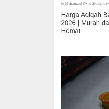
by
Muhammad Dwiki Septianto
o
Harga Aqiqah B
2026 | Murah d
Hemat