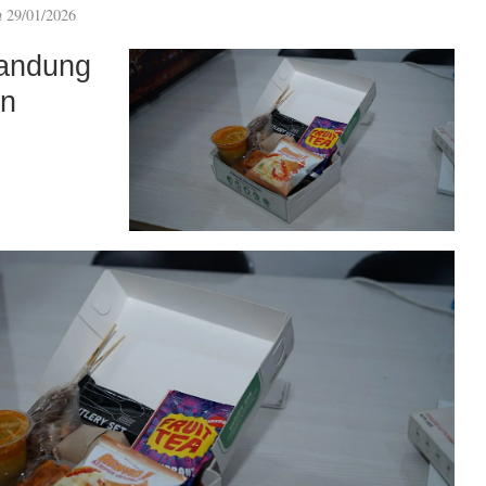
n
29/01/2026
andung
an