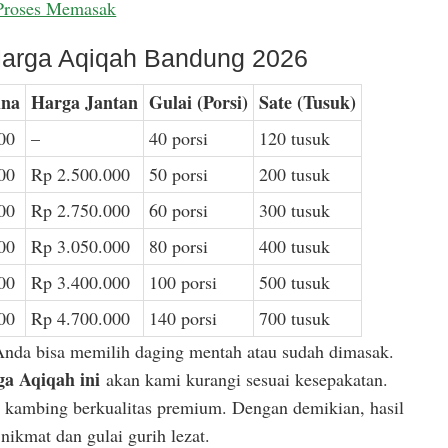
Proses Memasak
arga Aqiqah Bandung 2026
ina
Harga Jantan
Gulai (Porsi)
Sate (Tusuk)
00
–
40 porsi
120 tusuk
00
Rp 2.500.000
50 porsi
200 tusuk
00
Rp 2.750.000
60 porsi
300 tusuk
00
Rp 3.050.000
80 porsi
400 tusuk
00
Rp 3.400.000
100 porsi
500 tusuk
00
Rp 4.700.000
140 porsi
700 tusuk
Anda bisa memilih daging mentah atau sudah dimasak.
a Aqiqah ini
akan kami kurangi sesuai kesepakatan.
or kambing berkualitas premium. Dengan demikian, hasil
ikmat dan gulai gurih lezat.