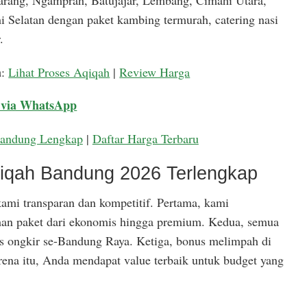
arang, Ngamprah, Batujajar, Lembang, Cimahi Utara,
 Selatan dengan paket kambing termurah, catering nasi
.
a
:
Lihat Proses Aqiqah
|
Review Harga
 via WhatsApp
Bandung Lengkap
|
Daftar Harga Terbaru
qiqah Bandung 2026 Terlengkap
ami transparan dan kompetitif. Pertama, kami
han paket dari ekonomis hingga premium. Kedua, semua
is ongkir se-Bandung Raya. Ketiga, bonus melimpah di
rena itu, Anda mendapat value terbaik untuk budget yang