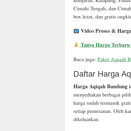
Banjaran, Katapang, Padal
Cimahi Tengah, dan Cimahi
box lezat, dan gratis ongkir
Video Proses & Harg
Tanya Harga Terbaru
Baca juga:
Paket Aqiqah 
Daftar Harga A
Harga Aqiqah Bandung
k
menyediakan berbagai pili
harga sudah termasuk grat
setiap pemesanan. Oleh ka
dikeluarkan.