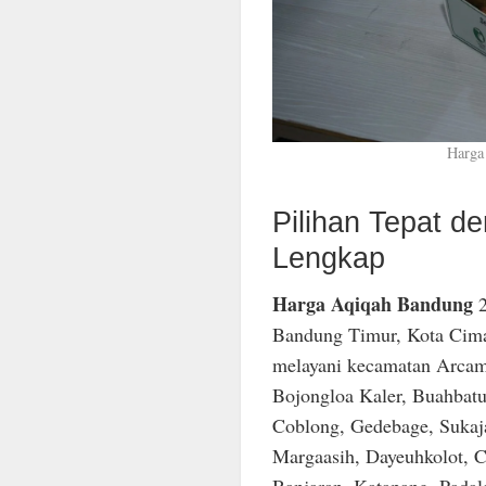
Harga
Pilihan Tepat 
Lengkap
Harga Aqiqah Bandung
2
Bandung Timur, Kota Cima
melayani kecamatan Arcam
Bojongloa Kaler, Buahbatu
Coblong, Gedebage, Sukaja
Margaasih, Dayeuhkolot, C