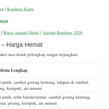
um
|
Kandang Kami
arga
|
Biaya Aqiqah Detail
|
Aqiqah Bandung 2026
k – Harga Hemat
ket nasi kotak pelengkap sangat terjangkau:
 Menu Lengkap
i putih, sambal goreng kentang, lalapan & sambal,
ang, kerupuk, air minum
i putih, telur balado/semur, sambal goreng kentang,
apan, pisang, kerupuk, air minum