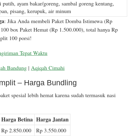
i putih, ayam bakar/goreng, sambal goreng kentang,
apan, pisang, kerupuk, air minum
ga
: Jika Anda membeli Paket Domba Istimewa (Rp
100 box Paket Hemat (Rp 1.500.000), total hanya Rp
lit 100 porsi!
ngiriman Tepat Waktu
qah Bandung
|
Aqiqah Cimahi
mplit – Harga Bundling
aket spesial lebih hemat karena sudah termasuk nasi
Harga Betina
Harga Jantan
Rp 2.850.000
Rp 3.550.000