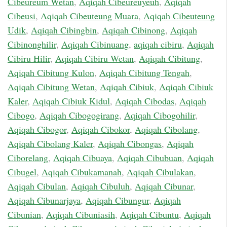
Cibeureum Wetan
,
Aqiqah Cibeureuyeuh
,
Aqiqah
Cibeusi
,
Aqiqah Cibeuteung Muara
,
Aqiqah Cibeuteung
Udik
,
Aqiqah Cibingbin
,
Aqiqah Cibinong
,
Aqiqah
Cibinonghilir
,
Aqiqah Cibinuang
,
aqiqah cibiru
,
Aqiqah
Cibiru Hilir
,
Aqiqah Cibiru Wetan
,
Aqiqah Cibitung
,
Aqiqah Cibitung Kulon
,
Aqiqah Cibitung Tengah
,
Aqiqah Cibitung Wetan
,
Aqiqah Cibiuk
,
Aqiqah Cibiuk
Kaler
,
Aqiqah Cibiuk Kidul
,
Aqiqah Cibodas
,
Aqiqah
Cibogo
,
Aqiqah Cibogogirang
,
Aqiqah Cibogohilir
,
Aqiqah Cibogor
,
Aqiqah Cibokor
,
Aqiqah Cibolang
,
Aqiqah Cibolang Kaler
,
Aqiqah Cibongas
,
Aqiqah
Ciborelang
,
Aqiqah Cibuaya
,
Aqiqah Cibubuan
,
Aqiqah
Cibugel
,
Aqiqah Cibukamanah
,
Aqiqah Cibulakan
,
Aqiqah Cibulan
,
Aqiqah Cibuluh
,
Aqiqah Cibunar
,
Aqiqah Cibunarjaya
,
Aqiqah Cibungur
,
Aqiqah
Cibunian
,
Aqiqah Cibuniasih
,
Aqiqah Cibuntu
,
Aqiqah