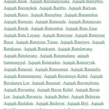
Aqiqah Baok
,
Aqiqah Baranangsiang
,
Aqiqah Baregbeg
,
Aqiqah Barengkok
,
Aqiqah Baribis
,
Aqiqah Barisan
,
Aqiqah Baros
,
Aqiqah Barugbug
,
Aqiqah Barumekar
,
Aqiqah Barusari
,
Aqiqah Barusuda
,
Aqiqah Batangsari
,
Aqiqah Batok
,
Aqiqah Battembat
,
Aqiqah Batu Jajar
,
Aqiqah Batu Layang
,
Aqiqah Batujajar
,
Aqiqah Batujajar
Barat
,
Aqiqah Batujajar Timur
,
Aqiqah Batujaya
,
Aqiqah
Batukaras
,
Aqiqah Batukarut
,
Aqiqah Batulawang
,
Aqiqah Batulayang
,
Aqiqah Batumalang
,
aqiqah
batununggal
,
Aqiqah Baturaden
,
Aqiqah Baturuyuk
,
Aqiqah Batusari
,
Aqiqah Batusumur
,
Aqiqah Batutulis
,
Aqiqah Batutumpang
,
Aqiqah Bayalangu Kidul
,
Aqiqah
Bayalangu Lor
,
Aqiqah Bayasari
,
Aqiqah Bayongbong
,
Aqiqah Bayuning
,
Aqiqah Bayur Kidul
,
Aqiqah Bayur
Lor
,
Aqiqah Bayureja
,
Aqiqah Beber
,
Aqiqah Beberan
,
Aqiqah Bedahan
,
Aqiqah Beduyut
,
Aqiqah Beji
,
Aqiqah