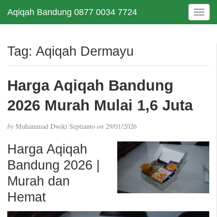
Aqiqah Bandung 0877 0034 7724
T
o
g
g
Tag:
Aqiqah Dermayu
l
e
n
Harga Aqiqah Bandung
a
v
2026 Murah Mulai 1,6 Juta
i
g
by
Muhammad Dwiki Septianto
on
29/01/2026
a
t
Harga Aqiqah
i
Bandung 2026 |
o
n
Murah dan
Hemat