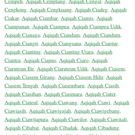
Cempeh
,
Aqiqah Cemplang
,
Aqiqah Cengal
,
Aqiqah
Cengkong
,
Aqiqah Cengkuang
,
Aqiqah Ciadeg
,
Aqiqah
Ciakar
,
Aqiqah Ciambar
,
Aqiqah Ciamis
,
Aqiqah
Ciampanan
,
Aqiqah Ciampea
,
Aqiqah Ciampea Udik
,
Aqiqah Cianaga
,
Aqiqah Ciandam
,
Aqiqah Ciandum
,
Aqiqah Ciangir
,
Aqiqah Ciangsana
,
Aqiqah Cianjur
,
Aqiqah Cianting
,
Aqiqah Cianting Utara
,
Aqiqah
Ciantra
,
Aqiqah Ciapus
,
Aqiqah Ciaro
,
Aqiqah
Ciaruteun Ilir
,
Aqiqah Ciaruteun Udik
,
Aqiqah Ciasem
,
Aqiqah Ciasem Girang
,
Aqiqah Ciasem Hilir
,
Aqiqah
Ciasem Tengah
,
Aqiqah Ciasembaru
,
Aqiqah Ciasih
,
Aqiqah Ciasihan
,
Aqiqah Ciasmara
,
Aqiqah Ciater
,
Aqiqah Ciateul
,
Aqiqah Ciawang
,
Aqiqah Ciawi
,
Aqiqah
Ciawiasih
,
Aqiqah Ciawigajah
,
Aqiqah Ciawigebang
,
Aqiqah Ciawijapura
,
Aqiqah Ciawilor
,
Aqiqah Ciawitali
,
Aqiqah Cibabat
,
Aqiqah Cibadak
,
Aqiqah Cibadung
,