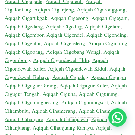
Aqiqah Cigagade
,
Aqiqah Cigaleuh
,
Aqiqah
Cigalontang
,
Aqiqah Ciganjeng
,
Aqiqah Cigaronggong
,
Aqiqah Cigarukgak
,
Aqiqah Cigasong
,
Aqiqah Cigayam
,
Aqiqah Cigedang
,
Aqiqah Cigedug
,
Aqiqah Cigelam
,
Aqiqah Cigembor
,
Aqiqah Cigendel
,
Aqiqah Cigending
,
Aqiqah Cigentur
,
Aqiqah Cigereleng
,
Aqiqah Cigintung
,
Aqiqah Cigobang
,
Aqiqah Cigobang Wangi
,
Aqiqah
Cigombong
,
Aqiqah Cigondewah Hilir
,
Aqiqah
Cigondewah Kaler
,
Aqiqah Cigondewah Kidul
,
Aqiqah
Cigondewah Rahayu
,
Aqiqah Cigudeg
,
Aqiqah Cigugur
,
Aqiqah Cigugur Girang
,
Aqiqah Cigugur Kaler
,
Aqiqah
Cigugur Tengah
,
Aqiqah Ciguha
,
Aqiqah Cigunung
,
Aqiqah Cigunungherang
,
Aqiqah Cigunungsari
,
Aqiqah
Cihambulu
,
Aqiqah Cihamerang
,
Aqiqah Cihampelas
,
Chat Sekarang
Aqiqah Cihanjaro
,
Aqiqah Cihanjawar
,
Aqiqah
Cihanjuang
,
Aqiqah Cihanjuang Rahayu
,
Aqiqah