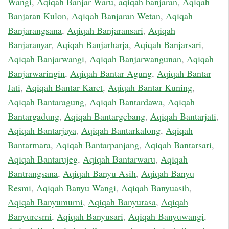
Wangi
,
Aqiqah Banjar Waru
,
aqiqah banjaran
,
Aqiqah
Banjaran Kulon
,
Aqiqah Banjaran Wetan
,
Aqiqah
Banjarangsana
,
Aqiqah Banjaransari
,
Aqiqah
Banjaranyar
,
Aqiqah Banjarharja
,
Aqiqah Banjarsari
,
Aqiqah Banjarwangi
,
Aqiqah Banjarwangunan
,
Aqiqah
Banjarwaringin
,
Aqiqah Bantar Agung
,
Aqiqah Bantar
Jati
,
Aqiqah Bantar Karet
,
Aqiqah Bantar Kuning
,
Aqiqah Bantaragung
,
Aqiqah Bantardawa
,
Aqiqah
Bantargadung
,
Aqiqah Bantargebang
,
Aqiqah Bantarjati
,
Aqiqah Bantarjaya
,
Aqiqah Bantarkalong
,
Aqiqah
Bantarmara
,
Aqiqah Bantarpanjang
,
Aqiqah Bantarsari
,
Aqiqah Bantarujeg
,
Aqiqah Bantarwaru
,
Aqiqah
Bantrangsana
,
Aqiqah Banyu Asih
,
Aqiqah Banyu
Resmi
,
Aqiqah Banyu Wangi
,
Aqiqah Banyuasih
,
Aqiqah Banyumurni
,
Aqiqah Banyurasa
,
Aqiqah
Banyuresmi
,
Aqiqah Banyusari
,
Aqiqah Banyuwangi
,