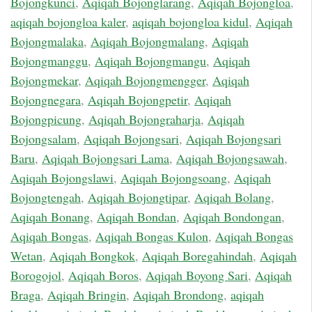
Bojongkunci
,
Aqiqah Bojonglarang
,
Aqiqah Bojongloa
,
aqiqah bojongloa kaler
,
aqiqah bojongloa kidul
,
Aqiqah
Bojongmalaka
,
Aqiqah Bojongmalang
,
Aqiqah
Bojongmanggu
,
Aqiqah Bojongmangu
,
Aqiqah
Bojongmekar
,
Aqiqah Bojongmengger
,
Aqiqah
Bojongnegara
,
Aqiqah Bojongpetir
,
Aqiqah
Bojongpicung
,
Aqiqah Bojongraharja
,
Aqiqah
Bojongsalam
,
Aqiqah Bojongsari
,
Aqiqah Bojongsari
Baru
,
Aqiqah Bojongsari Lama
,
Aqiqah Bojongsawah
,
Aqiqah Bojongslawi
,
Aqiqah Bojongsoang
,
Aqiqah
Bojongtengah
,
Aqiqah Bojongtipar
,
Aqiqah Bolang
,
Aqiqah Bonang
,
Aqiqah Bondan
,
Aqiqah Bondongan
,
Aqiqah Bongas
,
Aqiqah Bongas Kulon
,
Aqiqah Bongas
Wetan
,
Aqiqah Bongkok
,
Aqiqah Boregahindah
,
Aqiqah
Borogojol
,
Aqiqah Boros
,
Aqiqah Boyong Sari
,
Aqiqah
Braga
,
Aqiqah Bringin
,
Aqiqah Brondong
,
aqiqah