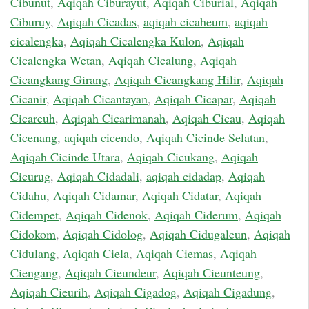
Cibunut
,
Aqiqah Ciburayut
,
Aqiqah Ciburial
,
Aqiqah
Ciburuy
,
Aqiqah Cicadas
,
aqiqah cicaheum
,
aqiqah
cicalengka
,
Aqiqah Cicalengka Kulon
,
Aqiqah
Cicalengka Wetan
,
Aqiqah Cicalung
,
Aqiqah
Cicangkang Girang
,
Aqiqah Cicangkang Hilir
,
Aqiqah
Cicanir
,
Aqiqah Cicantayan
,
Aqiqah Cicapar
,
Aqiqah
Cicareuh
,
Aqiqah Cicarimanah
,
Aqiqah Cicau
,
Aqiqah
Cicenang
,
aqiqah cicendo
,
Aqiqah Cicinde Selatan
,
Aqiqah Cicinde Utara
,
Aqiqah Cicukang
,
Aqiqah
Cicurug
,
Aqiqah Cidadali
,
aqiqah cidadap
,
Aqiqah
Cidahu
,
Aqiqah Cidamar
,
Aqiqah Cidatar
,
Aqiqah
Cidempet
,
Aqiqah Cidenok
,
Aqiqah Ciderum
,
Aqiqah
Cidokom
,
Aqiqah Cidolog
,
Aqiqah Cidugaleun
,
Aqiqah
Cidulang
,
Aqiqah Ciela
,
Aqiqah Ciemas
,
Aqiqah
Ciengang
,
Aqiqah Cieundeur
,
Aqiqah Cieunteung
,
Aqiqah Cieurih
,
Aqiqah Cigadog
,
Aqiqah Cigadung
,