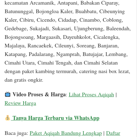
kecamatan Arcamanik, Antapani, Babakan Ciparay,
Batununggal, Bojongloa Kaler, Buahbatu, Cibeunying
Kaler, Cibiru, Cicendo, Cidadap, Cinambo, Coblong,
Gedebage, Sukajadi, Sukasari, Ujungberung, Baleendah,
Bojongsoang, Margaasih, Dayeuhkolot, Cicalengka,
Majalaya, Rancaekek, Cileunyi, Soreang, Banjaran,
Katapang, Padalarang, Ngamprah, Batujajar, Lembang,
Cimahi Utara, Cimahi Tengah, dan Cimahi Selatan
dengan paket kambing termurah, catering nasi box lezat,
dan gratis ongkir.
Video Proses & Harga
:
Lihat Proses Aqiqah
|
Review Harga
Tanya Harga Terbaru via WhatsApp
Baca juga:
Paket Aqiqah Bandung Lengkap
|
Daftar