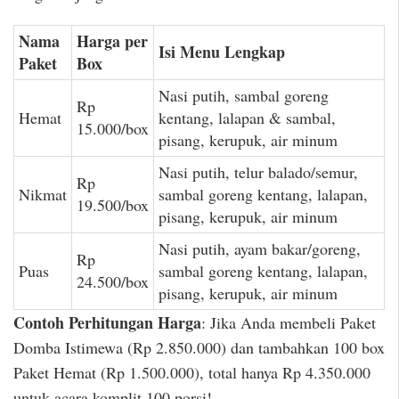
Nama
Harga per
Isi Menu Lengkap
Paket
Box
Nasi putih, sambal goreng
Rp
Hemat
kentang, lalapan & sambal,
15.000/box
pisang, kerupuk, air minum
Nasi putih, telur balado/semur,
Rp
Nikmat
sambal goreng kentang, lalapan,
19.500/box
pisang, kerupuk, air minum
Nasi putih, ayam bakar/goreng,
Rp
Puas
sambal goreng kentang, lalapan,
24.500/box
pisang, kerupuk, air minum
Contoh Perhitungan Harga
: Jika Anda membeli Paket
Domba Istimewa (Rp 2.850.000) dan tambahkan 100 box
Paket Hemat (Rp 1.500.000), total hanya Rp 4.350.000
untuk acara komplit 100 porsi!