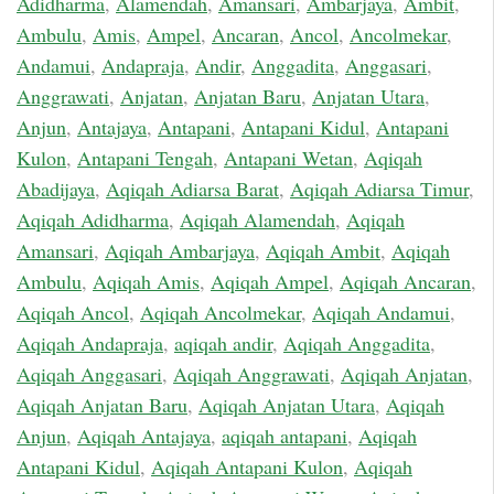
Adidharma
,
Alamendah
,
Amansari
,
Ambarjaya
,
Ambit
,
Ambulu
,
Amis
,
Ampel
,
Ancaran
,
Ancol
,
Ancolmekar
,
Andamui
,
Andapraja
,
Andir
,
Anggadita
,
Anggasari
,
Anggrawati
,
Anjatan
,
Anjatan Baru
,
Anjatan Utara
,
Anjun
,
Antajaya
,
Antapani
,
Antapani Kidul
,
Antapani
Kulon
,
Antapani Tengah
,
Antapani Wetan
,
Aqiqah
Abadijaya
,
Aqiqah Adiarsa Barat
,
Aqiqah Adiarsa Timur
,
Aqiqah Adidharma
,
Aqiqah Alamendah
,
Aqiqah
Amansari
,
Aqiqah Ambarjaya
,
Aqiqah Ambit
,
Aqiqah
Ambulu
,
Aqiqah Amis
,
Aqiqah Ampel
,
Aqiqah Ancaran
,
Aqiqah Ancol
,
Aqiqah Ancolmekar
,
Aqiqah Andamui
,
Aqiqah Andapraja
,
aqiqah andir
,
Aqiqah Anggadita
,
Aqiqah Anggasari
,
Aqiqah Anggrawati
,
Aqiqah Anjatan
,
Aqiqah Anjatan Baru
,
Aqiqah Anjatan Utara
,
Aqiqah
Anjun
,
Aqiqah Antajaya
,
aqiqah antapani
,
Aqiqah
Antapani Kidul
,
Aqiqah Antapani Kulon
,
Aqiqah