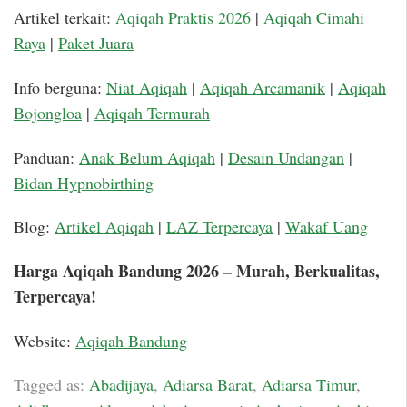
Artikel terkait:
Aqiqah Praktis 2026
|
Aqiqah Cimahi
Raya
|
Paket Juara
Info berguna:
Niat Aqiqah
|
Aqiqah Arcamanik
|
Aqiqah
Bojongloa
|
Aqiqah Termurah
Panduan:
Anak Belum Aqiqah
|
Desain Undangan
|
Bidan Hypnobirthing
Blog:
Artikel Aqiqah
|
LAZ Terpercaya
|
Wakaf Uang
Harga Aqiqah Bandung 2026 – Murah, Berkualitas,
Terpercaya!
Website:
Aqiqah Bandung
Tagged as:
Abadijaya
,
Adiarsa Barat
,
Adiarsa Timur
,