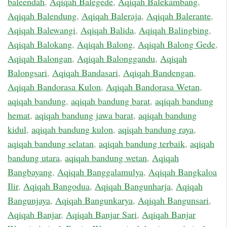
baleendah
,
Aqiqah Balegede
,
Aqiqah Balekambang
,
Aqiqah Balendung
,
Aqiqah Baleraja
,
Aqiqah Balerante
,
Aqiqah Balewangi
,
Aqiqah Balida
,
Aqiqah Balingbing
,
Aqiqah Balokang
,
Aqiqah Balong
,
Aqiqah Balong Gede
,
Aqiqah Balongan
,
Aqiqah Balonggandu
,
Aqiqah
Balongsari
,
Aqiqah Bandasari
,
Aqiqah Bandengan
,
Aqiqah Bandorasa Kulon
,
Aqiqah Bandorasa Wetan
,
aqiqah bandung
,
aqiqah bandung barat
,
aqiqah bandung
hemat
,
aqiqah bandung jawa barat
,
aqiqah bandung
kidul
,
aqiqah bandung kulon
,
aqiqah bandung raya
,
aqiqah bandung selatan
,
aqiqah bandung terbaik
,
aqiqah
bandung utara
,
aqiqah bandung wetan
,
Aqiqah
Bangbayang
,
Aqiqah Banggalamulya
,
Aqiqah Bangkaloa
Ilir
,
Aqiqah Bangodua
,
Aqiqah Bangunharja
,
Aqiqah
Bangunjaya
,
Aqiqah Bangunkarya
,
Aqiqah Bangunsari
,
Aqiqah Banjar
,
Aqiqah Banjar Sari
,
Aqiqah Banjar