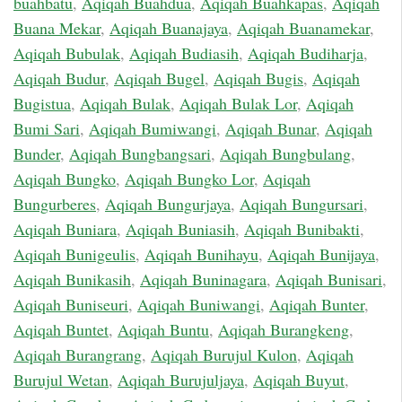
buahbatu
,
Aqiqah Buahdua
,
Aqiqah Buahkapas
,
Aqiqah
Buana Mekar
,
Aqiqah Buanajaya
,
Aqiqah Buanamekar
,
Aqiqah Bubulak
,
Aqiqah Budiasih
,
Aqiqah Budiharja
,
Aqiqah Budur
,
Aqiqah Bugel
,
Aqiqah Bugis
,
Aqiqah
Bugistua
,
Aqiqah Bulak
,
Aqiqah Bulak Lor
,
Aqiqah
Bumi Sari
,
Aqiqah Bumiwangi
,
Aqiqah Bunar
,
Aqiqah
Bunder
,
Aqiqah Bungbangsari
,
Aqiqah Bungbulang
,
Aqiqah Bungko
,
Aqiqah Bungko Lor
,
Aqiqah
Bungurberes
,
Aqiqah Bungurjaya
,
Aqiqah Bungursari
,
Aqiqah Buniara
,
Aqiqah Buniasih
,
Aqiqah Bunibakti
,
Aqiqah Bunigeulis
,
Aqiqah Bunihayu
,
Aqiqah Bunijaya
,
Aqiqah Bunikasih
,
Aqiqah Buninagara
,
Aqiqah Bunisari
,
Aqiqah Buniseuri
,
Aqiqah Buniwangi
,
Aqiqah Bunter
,
Aqiqah Buntet
,
Aqiqah Buntu
,
Aqiqah Burangkeng
,
Aqiqah Burangrang
,
Aqiqah Burujul Kulon
,
Aqiqah
Burujul Wetan
,
Aqiqah Burujuljaya
,
Aqiqah Buyut
,