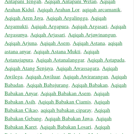
Antapani Tengah
,
Aqiqah Antapani Wetan
,
Aqiqah
Arahan Kidul
,
Aqiqah Arahan Lor
,
aqiqah arcamanik
,
Aqiqah Aren Jaya
,
Aqiqah Argalingga
,
Aqiqah
Argamukti
,
Aqiqah Argapura
,
Aqiqah Argasari
,
Aqiqah
Argasunya
,
Aqiqah Arjasari
,
Aqiqah Arjawinangun
,
Aqiqah Arjuna
,
Aqiqah Asem
,
Aqiqah Astana
,
aqiqah
astana anyar
,
Aqiqah Astana Mukti
,
Aqiqah
Astanajapura
,
Aqiqah Astanalanggar
,
Aqiqah Astapada
,
Aqiqah Atang Senjaya
,
Aqiqah Awassagara
,
Aqiqah
Awilega
,
Aqiqah Awiluar
,
Aqiqah Awirarangan
,
Aqiqah
Babadan
,
Aqiqah Babajurang
,
Aqiqah Babakan
,
Aqiqah
Babakan Anyar
,
Aqiqah Babakan Asem
,
Aqiqah
Babakan Asih
,
Aqiqah Babakan Ciamis
,
Aqiqah
Babakan Cikao
,
aqiqah babakan ciparay
,
Aqiqah
Babakan Gebang
,
Aqiqah Babakan Jawa
,
Aqiqah
Babakan Karet
,
Aqiqah Babakan Losari
,
Aqiqah