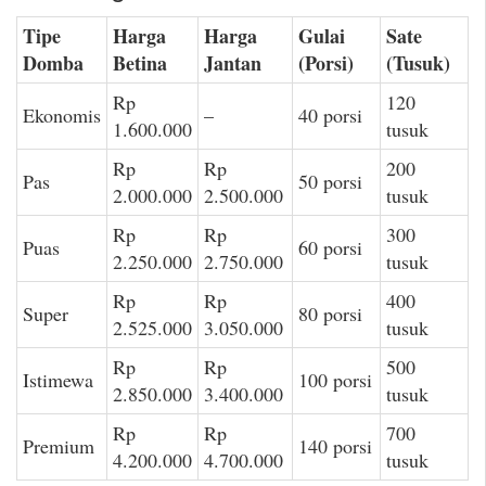
Tipe
Harga
Harga
Gulai
Sate
Domba
Betina
Jantan
(Porsi)
(Tusuk)
Rp
120
Ekonomis
–
40 porsi
1.600.000
tusuk
Rp
Rp
200
Pas
50 porsi
2.000.000
2.500.000
tusuk
Rp
Rp
300
Puas
60 porsi
2.250.000
2.750.000
tusuk
Rp
Rp
400
Super
80 porsi
2.525.000
3.050.000
tusuk
Rp
Rp
500
Istimewa
100 porsi
2.850.000
3.400.000
tusuk
Rp
Rp
700
Premium
140 porsi
4.200.000
4.700.000
tusuk