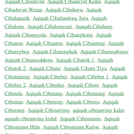
Aqiqah Cibaduyut
,
Aqiqah Cibaduyut Kidul
,
Aqiqah
Cibaduyut Wetan
,
Aqiqah Cibahayu
,
Aqiqah
Cibalanarik
,
Aqiqah Cibalandong Jaya
,
Aqiqah
Cibalong
,
Aqiqah Cibalongsari
,
Aqiqah Cibalung
,
Aqiqah Cibanggala
,
Aqiqah Cibangkong
,
Aqiqah
Cibanon
,
Aqiqah Cibanten
,
Aqiqah Cibanteng
,
Aqiqah
Cibaregbeg
,
Aqiqah Cibarengkok
,
Aqiqah Cibarusahjaya
,
Aqiqah Cibarusahkota
,
Aqiqah Cibatok 1
,
Aqiqah
Cibatok 2
,
Aqiqah Cibatu
,
Aqiqah Cibatu Tiga
,
Aqiqah
Cibatuireng
,
Aqiqah Cibeber
,
Aqiqah Cibeber 1
,
Aqiqah
Cibeber 2
,
Aqiqah Cibedug
,
Aqiqah Cibeet
,
Aqiqah
Cibenda
,
Aqiqah Cibening
,
Aqiqah Cibentang
,
Aqiqah
Cibentar
,
Aqiqah Cibereng
,
Aqiqah Ciberes
,
Aqiqah
Ciberung
,
Aqiqah Cibeunying
,
aqiqah cibeunying kaler
,
aqiqah cibeunying kidul
,
Aqiqah Cibeureum
,
Aqiqah
Cibeureum Hilir
,
Aqiqah Cibeureum Kulon
,
Aqiqah