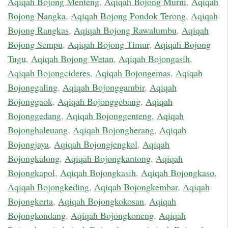
Aqiqah Bojong Menteng
,
Aqiqah Bojong Murni
,
Aqiqah
Bojong Nangka
,
Aqiqah Bojong Pondok Terong
,
Aqiqah
Bojong Rangkas
,
Aqiqah Bojong Rawalumbu
,
Aqiqah
Bojong Sempu
,
Aqiqah Bojong Timur
,
Aqiqah Bojong
Tugu
,
Aqiqah Bojong Wetan
,
Aqiqah Bojongasih
,
Aqiqah Bojongcideres
,
Aqiqah Bojongemas
,
Aqiqah
Bojonggaling
,
Aqiqah Bojonggambir
,
Aqiqah
Bojonggaok
,
Aqiqah Bojonggebang
,
Aqiqah
Bojonggedang
,
Aqiqah Bojonggenteng
,
Aqiqah
Bojonghaleuang
,
Aqiqah Bojongherang
,
Aqiqah
Bojongjaya
,
Aqiqah Bojongjengkol
,
Aqiqah
Bojongkalong
,
Aqiqah Bojongkantong
,
Aqiqah
Bojongkapol
,
Aqiqah Bojongkasih
,
Aqiqah Bojongkaso
,
Aqiqah Bojongkeding
,
Aqiqah Bojongkembar
,
Aqiqah
Bojongkerta
,
Aqiqah Bojongkokosan
,
Aqiqah
Bojongkondang
,
Aqiqah Bojongkoneng
,
Aqiqah