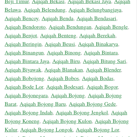
Beji Timur
,
Aqiqah Bekasi
,
Aqiqah Bekasi Jaya
,
Aqiqah
Belawa
,
Aqiqah Belendung
,
Aqiqah Belungbangjaya
,
Aqiqah Bencoy
,
Aqiqah Benda
,
Aqiqah Bendasari
,
Aqiqah Bendoroto
,
Aqiqah Bendungan
,
Aqiqah Bengle
,
Aqiqah Benjot
,
Aqiqah Benteng
,
Aqiqah Berekah
,
Aqiqah Beringin
,
Aqiqah Beusi
,
Aqiqah Binakarya
,
Aqiqah Binangun
,
Aqiqah Binong
,
Aqiqah Bintara
,
Aqiqah Bintara Jaya
,
Aqiqah Biru
,
Aqiqah Bitung Sari
,
Aqiqah Biyawak
,
Aqiqah Blanakan
,
Aqiqah Blender
,
Aqiqah Bobojong
,
Aqiqah Bobos
,
Aqiqah Bodas
,
Aqiqah Bode Lor
,
Aqiqah Bodesari
,
Aqiqah Bogor
,
Aqiqah Bojonegara
,
Aqiqah Bojong
,
Aqiqah Bojong
Barat
,
Aqiqah Bojong Baru
,
Aqiqah Bojong Gede
,
Aqiqah Bojong Indah
,
Aqiqah Bojong Jengkol
,
Aqiqah
Bojong Koneng
,
Aqiqah Bojong Kulon
,
Aqiqah Bojong
Kulur
,
Aqiqah Bojong Longok
,
Aqiqah Bojong Lor
,