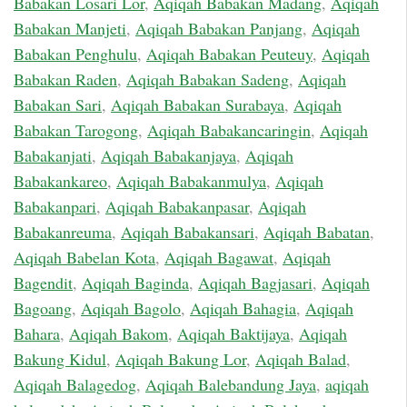
Babakan Losari Lor
,
Aqiqah Babakan Madang
,
Aqiqah
Babakan Manjeti
,
Aqiqah Babakan Panjang
,
Aqiqah
Babakan Penghulu
,
Aqiqah Babakan Peuteuy
,
Aqiqah
Babakan Raden
,
Aqiqah Babakan Sadeng
,
Aqiqah
Babakan Sari
,
Aqiqah Babakan Surabaya
,
Aqiqah
Babakan Tarogong
,
Aqiqah Babakancaringin
,
Aqiqah
Babakanjati
,
Aqiqah Babakanjaya
,
Aqiqah
Babakankareo
,
Aqiqah Babakanmulya
,
Aqiqah
Babakanpari
,
Aqiqah Babakanpasar
,
Aqiqah
Babakanreuma
,
Aqiqah Babakansari
,
Aqiqah Babatan
,
Aqiqah Babelan Kota
,
Aqiqah Bagawat
,
Aqiqah
Bagendit
,
Aqiqah Baginda
,
Aqiqah Bagjasari
,
Aqiqah
Bagoang
,
Aqiqah Bagolo
,
Aqiqah Bahagia
,
Aqiqah
Bahara
,
Aqiqah Bakom
,
Aqiqah Baktijaya
,
Aqiqah
Bakung Kidul
,
Aqiqah Bakung Lor
,
Aqiqah Balad
,
Aqiqah Balagedog
,
Aqiqah Balebandung Jaya
,
aqiqah