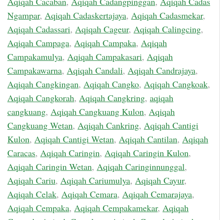
Aqiqah Cacaban
,
Aqiqah Cadangpinggan
,
Aqiqah Cadas
Ngampar
,
Aqiqah Cadaskertajaya
,
Aqiqah Cadasmekar
,
Aqiqah Cadassari
,
Aqiqah Cageur
,
Aqiqah Calingcing
,
Aqiqah Campaga
,
Aqiqah Campaka
,
Aqiqah
Campakamulya
,
Aqiqah Campakasari
,
Aqiqah
Campakawarna
,
Aqiqah Candali
,
Aqiqah Candrajaya
,
Aqiqah Cangkingan
,
Aqiqah Cangko
,
Aqiqah Cangkoak
,
Aqiqah Cangkorah
,
Aqiqah Cangkring
,
aqiqah
cangkuang
,
Aqiqah Cangkuang Kulon
,
Aqiqah
Cangkuang Wetan
,
Aqiqah Cankring
,
Aqiqah Cantigi
Kulon
,
Aqiqah Cantigi Wetan
,
Aqiqah Cantilan
,
Aqiqah
Caracas
,
Aqiqah Caringin
,
Aqiqah Caringin Kulon
,
Aqiqah Caringin Wetan
,
Aqiqah Caringinnunggal
,
Aqiqah Cariu
,
Aqiqah Cariumulya
,
Aqiqah Cayur
,
Aqiqah Celak
,
Aqiqah Cemara
,
Aqiqah Cemarajaya
,
Aqiqah Cempaka
,
Aqiqah Cempakamekar
,
Aqiqah