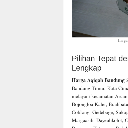
Harga
Pilihan Tepat 
Lengkap
Harga Aqiqah Bandung
2
Bandung Timur, Kota Cima
melayani kecamatan Arcam
Bojongloa Kaler, Buahbatu
Coblong, Gedebage, Sukaja
Margaasih, Dayeuhkolot, C