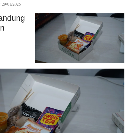
n
29/01/2026
andung
an