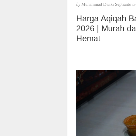
by
Muhammad Dwiki Septianto
o
Harga Aqiqah B
2026 | Murah d
Hemat