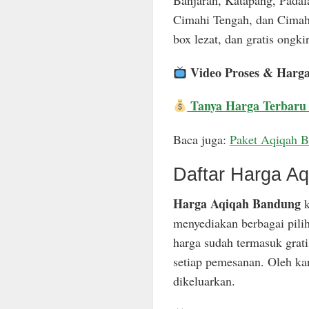
Banjaran, Katapang, Padal
Cimahi Tengah, dan Cimahi
box lezat, dan gratis ongkir
Video Proses & Harg
Tanya Harga Terbaru
Baca juga:
Paket Aqiqah 
Daftar Harga A
Harga Aqiqah Bandung
k
menyediakan berbagai pili
harga sudah termasuk grat
setiap pemesanan. Oleh ka
dikeluarkan.