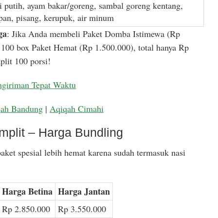
i putih, ayam bakar/goreng, sambal goreng kentang,
apan, pisang, kerupuk, air minum
ga
: Jika Anda membeli Paket Domba Istimewa (Rp
100 box Paket Hemat (Rp 1.500.000), total hanya Rp
lit 100 porsi!
ngiriman Tepat Waktu
qah Bandung
|
Aqiqah Cimahi
mplit – Harga Bundling
aket spesial lebih hemat karena sudah termasuk nasi
Harga Betina
Harga Jantan
Rp 2.850.000
Rp 3.550.000