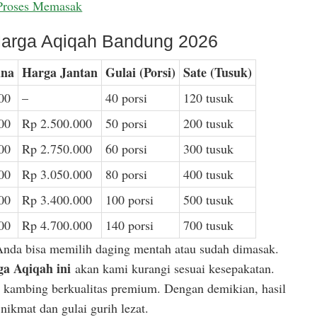
Proses Memasak
arga Aqiqah Bandung 2026
ina
Harga Jantan
Gulai (Porsi)
Sate (Tusuk)
00
–
40 porsi
120 tusuk
00
Rp 2.500.000
50 porsi
200 tusuk
00
Rp 2.750.000
60 porsi
300 tusuk
00
Rp 3.050.000
80 porsi
400 tusuk
00
Rp 3.400.000
100 porsi
500 tusuk
00
Rp 4.700.000
140 porsi
700 tusuk
Anda bisa memilih daging mentah atau sudah dimasak.
a Aqiqah ini
akan kami kurangi sesuai kesepakatan.
or kambing berkualitas premium. Dengan demikian, hasil
ikmat dan gulai gurih lezat.