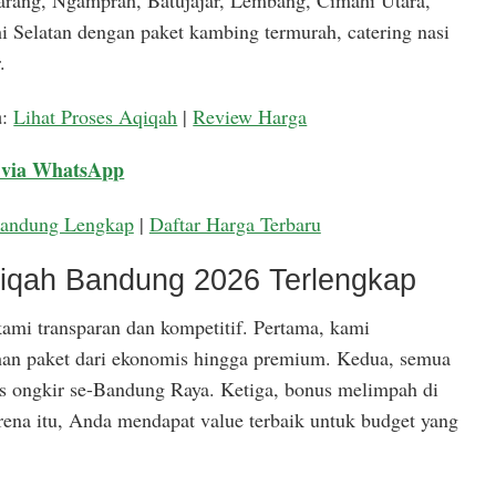
arang, Ngamprah, Batujajar, Lembang, Cimahi Utara,
 Selatan dengan paket kambing termurah, catering nasi
.
a
:
Lihat Proses Aqiqah
|
Review Harga
 via WhatsApp
Bandung Lengkap
|
Daftar Harga Terbaru
qiqah Bandung 2026 Terlengkap
ami transparan dan kompetitif. Pertama, kami
han paket dari ekonomis hingga premium. Kedua, semua
is ongkir se-Bandung Raya. Ketiga, bonus melimpah di
rena itu, Anda mendapat value terbaik untuk budget yang