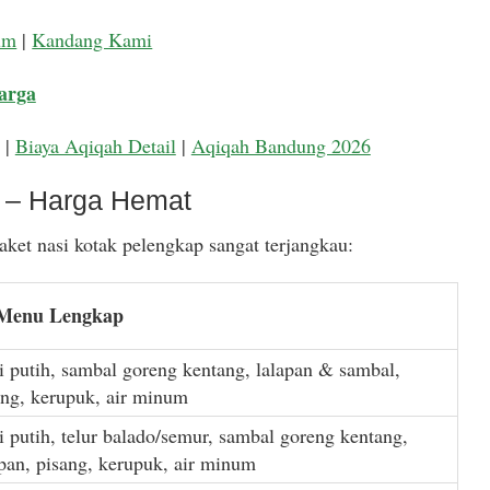
um
|
Kandang Kami
arga
|
Biaya Aqiqah Detail
|
Aqiqah Bandung 2026
k – Harga Hemat
ket nasi kotak pelengkap sangat terjangkau:
 Menu Lengkap
i putih, sambal goreng kentang, lalapan & sambal,
ang, kerupuk, air minum
i putih, telur balado/semur, sambal goreng kentang,
apan, pisang, kerupuk, air minum