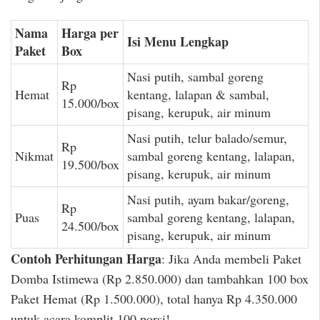
Nama
Harga per
Isi Menu Lengkap
Paket
Box
Nasi putih, sambal goreng
Rp
Hemat
kentang, lalapan & sambal,
15.000/box
pisang, kerupuk, air minum
Nasi putih, telur balado/semur,
Rp
Nikmat
sambal goreng kentang, lalapan,
19.500/box
pisang, kerupuk, air minum
Nasi putih, ayam bakar/goreng,
Rp
Puas
sambal goreng kentang, lalapan,
24.500/box
pisang, kerupuk, air minum
Contoh Perhitungan Harga
: Jika Anda membeli Paket
Domba Istimewa (Rp 2.850.000) dan tambahkan 100 box
Paket Hemat (Rp 1.500.000), total hanya Rp 4.350.000
untuk acara komplit 100 porsi!