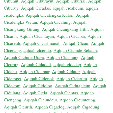
Cibunut
,
Aqiqah Ciburayut
,
Aqiqah Ciburial
,
Aqiqah
Ciburuy
,
Aqiqah Cicadas
,
aqiqah cicaheum
,
aqiqah
cicalengka
,
Aqiqah Cicalengka Kulon
,
Aqiqah
Cicalengka Wetan
,
Aqiqah Cicalung
,
Aqiqah
Cicangkang Girang
,
Aqiqah Cicangkang Hilir
,
Aqiqah
Cicanir
,
Aqiqah Cicantayan
,
Aqiqah Cicapar
,
Aqiqah
Cicareuh
,
Aqiqah Cicarimanah
,
Aqiqah Cicau
,
Aqiqah
Cicenang
,
aqiqah cicendo
,
Aqiqah Cicinde Selatan
,
Aqiqah Cicinde Utara
,
Aqiqah Cicukang
,
Aqiqah
Cicurug
,
Aqiqah Cidadali
,
aqiqah cidadap
,
Aqiqah
Cidahu
,
Aqiqah Cidamar
,
Aqiqah Cidatar
,
Aqiqah
Cidempet
,
Aqiqah Cidenok
,
Aqiqah Ciderum
,
Aqiqah
Cidokom
,
Aqiqah Cidolog
,
Aqiqah Cidugaleun
,
Aqiqah
Cidulang
,
Aqiqah Ciela
,
Aqiqah Ciemas
,
Aqiqah
Ciengang
,
Aqiqah Cieundeur
,
Aqiqah Cieunteung
,
Aqiqah Cieurih
,
Aqiqah Cigadog
,
Aqiqah Cigadung
,