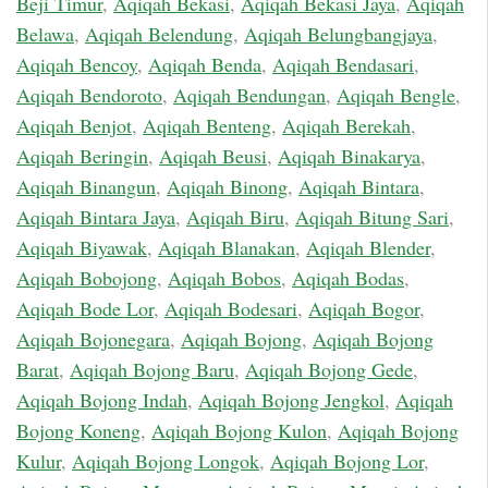
Beji Timur
,
Aqiqah Bekasi
,
Aqiqah Bekasi Jaya
,
Aqiqah
Belawa
,
Aqiqah Belendung
,
Aqiqah Belungbangjaya
,
Aqiqah Bencoy
,
Aqiqah Benda
,
Aqiqah Bendasari
,
Aqiqah Bendoroto
,
Aqiqah Bendungan
,
Aqiqah Bengle
,
Aqiqah Benjot
,
Aqiqah Benteng
,
Aqiqah Berekah
,
Aqiqah Beringin
,
Aqiqah Beusi
,
Aqiqah Binakarya
,
Aqiqah Binangun
,
Aqiqah Binong
,
Aqiqah Bintara
,
Aqiqah Bintara Jaya
,
Aqiqah Biru
,
Aqiqah Bitung Sari
,
Aqiqah Biyawak
,
Aqiqah Blanakan
,
Aqiqah Blender
,
Aqiqah Bobojong
,
Aqiqah Bobos
,
Aqiqah Bodas
,
Aqiqah Bode Lor
,
Aqiqah Bodesari
,
Aqiqah Bogor
,
Aqiqah Bojonegara
,
Aqiqah Bojong
,
Aqiqah Bojong
Barat
,
Aqiqah Bojong Baru
,
Aqiqah Bojong Gede
,
Aqiqah Bojong Indah
,
Aqiqah Bojong Jengkol
,
Aqiqah
Bojong Koneng
,
Aqiqah Bojong Kulon
,
Aqiqah Bojong
Kulur
,
Aqiqah Bojong Longok
,
Aqiqah Bojong Lor
,