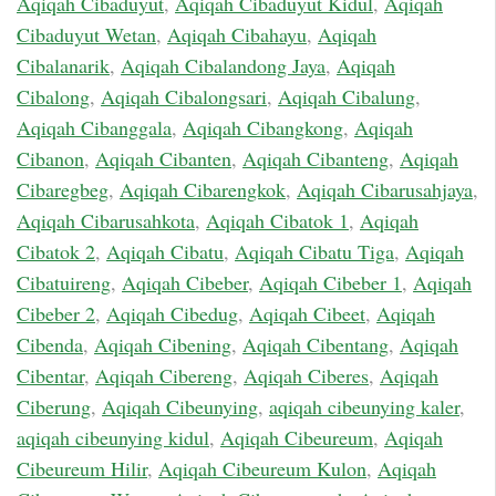
Aqiqah Cibaduyut
,
Aqiqah Cibaduyut Kidul
,
Aqiqah
Cibaduyut Wetan
,
Aqiqah Cibahayu
,
Aqiqah
Cibalanarik
,
Aqiqah Cibalandong Jaya
,
Aqiqah
Cibalong
,
Aqiqah Cibalongsari
,
Aqiqah Cibalung
,
Aqiqah Cibanggala
,
Aqiqah Cibangkong
,
Aqiqah
Cibanon
,
Aqiqah Cibanten
,
Aqiqah Cibanteng
,
Aqiqah
Cibaregbeg
,
Aqiqah Cibarengkok
,
Aqiqah Cibarusahjaya
,
Aqiqah Cibarusahkota
,
Aqiqah Cibatok 1
,
Aqiqah
Cibatok 2
,
Aqiqah Cibatu
,
Aqiqah Cibatu Tiga
,
Aqiqah
Cibatuireng
,
Aqiqah Cibeber
,
Aqiqah Cibeber 1
,
Aqiqah
Cibeber 2
,
Aqiqah Cibedug
,
Aqiqah Cibeet
,
Aqiqah
Cibenda
,
Aqiqah Cibening
,
Aqiqah Cibentang
,
Aqiqah
Cibentar
,
Aqiqah Cibereng
,
Aqiqah Ciberes
,
Aqiqah
Ciberung
,
Aqiqah Cibeunying
,
aqiqah cibeunying kaler
,
aqiqah cibeunying kidul
,
Aqiqah Cibeureum
,
Aqiqah
Cibeureum Hilir
,
Aqiqah Cibeureum Kulon
,
Aqiqah