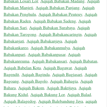
Babakan Losari Lor
,
Aqiqah Babakan Madang
,
Aqiqah
Babakan Manjeti
,
Aqiqah Babakan Panjang
,
Aqiqah
Babakan Penghulu
,
Aqiqah Babakan Peuteuy
,
Aqiqah
Babakan Raden
,
Aqiqah Babakan Sadeng
,
Aqiqah
Babakan Sari
,
Aqiqah Babakan Surabaya
,
Aqiqah
Babakan Tarogong
,
Aqiqah Babakancaringin
,
Aqiqah
Babakanjati
,
Aqiqah Babakanjaya
,
Aqiqah
Babakankareo
,
Aqiqah Babakanmulya
,
Aqiqah
Babakanpari
,
Aqiqah Babakanpasar
,
Aqiqah
Babakanreuma
,
Aqiqah Babakansari
,
Aqiqah Babatan
,
Aqiqah Babelan Kota
,
Aqiqah Bagawat
,
Aqiqah
Bagendit
,
Aqiqah Baginda
,
Aqiqah Bagjasari
,
Aqiqah
Bagoang
,
Aqiqah Bagolo
,
Aqiqah Bahagia
,
Aqiqah
Bahara
,
Aqiqah Bakom
,
Aqiqah Baktijaya
,
Aqiqah
Bakung Kidul
,
Aqiqah Bakung Lor
,
Aqiqah Balad
,
Aqiqah Balagedog
,
Aqiqah Balebandung Jaya
,
aqiqah