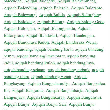
baleendah
,
Aqiqah Balegede
,
Aqiqah Balekambang
,
Aqiqah Balendung
,
Aqiqah Baleraja
,
Aqiqah Balerante
,
Aqiqah Balewangi
,
Aqiqah Balida
,
Aqiqah Balingbing
,
Aqiqah Balokang
,
Aqiqah Balong
,
Aqiqah Balong Gede
,
Aqiqah Balongan
,
Aqiqah Balonggandu
,
Aqiqah
Balongsari
,
Aqiqah Bandasari
,
Aqiqah Bandengan
,
Aqiqah Bandorasa Kulon
,
Aqiqah Bandorasa Wetan
,
aqiqah bandung
,
aqiqah bandung barat
,
aqiqah bandung
hemat
,
aqiqah bandung jawa barat
,
aqiqah bandung
kidul
,
aqiqah bandung kulon
,
aqiqah bandung raya
,
aqiqah bandung selatan
,
aqiqah bandung terbaik
,
aqiqah
bandung utara
,
aqiqah bandung wetan
,
Aqiqah
Bangbayang
,
Aqiqah Banggalamulya
,
Aqiqah Bangkaloa
Ilir
,
Aqiqah Bangodua
,
Aqiqah Bangunharja
,
Aqiqah
Bangunjaya
,
Aqiqah Bangunkarya
,
Aqiqah Bangunsari
,
Aqiqah Banjar
,
Aqiqah Banjar Sari
,
Aqiqah Banjar