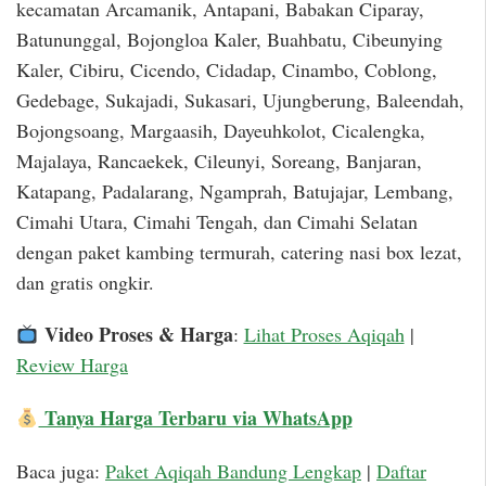
kecamatan Arcamanik, Antapani, Babakan Ciparay,
Batununggal, Bojongloa Kaler, Buahbatu, Cibeunying
Kaler, Cibiru, Cicendo, Cidadap, Cinambo, Coblong,
Gedebage, Sukajadi, Sukasari, Ujungberung, Baleendah,
Bojongsoang, Margaasih, Dayeuhkolot, Cicalengka,
Majalaya, Rancaekek, Cileunyi, Soreang, Banjaran,
Katapang, Padalarang, Ngamprah, Batujajar, Lembang,
Cimahi Utara, Cimahi Tengah, dan Cimahi Selatan
dengan paket kambing termurah, catering nasi box lezat,
dan gratis ongkir.
Video Proses & Harga
:
Lihat Proses Aqiqah
|
Review Harga
Tanya Harga Terbaru via WhatsApp
Baca juga:
Paket Aqiqah Bandung Lengkap
|
Daftar