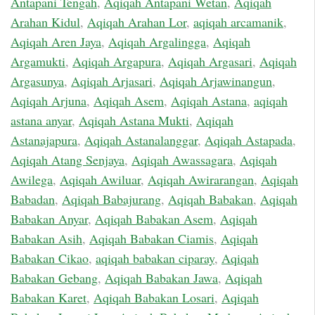
Antapani Tengah
,
Aqiqah Antapani Wetan
,
Aqiqah
Arahan Kidul
,
Aqiqah Arahan Lor
,
aqiqah arcamanik
,
Aqiqah Aren Jaya
,
Aqiqah Argalingga
,
Aqiqah
Argamukti
,
Aqiqah Argapura
,
Aqiqah Argasari
,
Aqiqah
Argasunya
,
Aqiqah Arjasari
,
Aqiqah Arjawinangun
,
Aqiqah Arjuna
,
Aqiqah Asem
,
Aqiqah Astana
,
aqiqah
astana anyar
,
Aqiqah Astana Mukti
,
Aqiqah
Astanajapura
,
Aqiqah Astanalanggar
,
Aqiqah Astapada
,
Aqiqah Atang Senjaya
,
Aqiqah Awassagara
,
Aqiqah
Awilega
,
Aqiqah Awiluar
,
Aqiqah Awirarangan
,
Aqiqah
Babadan
,
Aqiqah Babajurang
,
Aqiqah Babakan
,
Aqiqah
Babakan Anyar
,
Aqiqah Babakan Asem
,
Aqiqah
Babakan Asih
,
Aqiqah Babakan Ciamis
,
Aqiqah
Babakan Cikao
,
aqiqah babakan ciparay
,
Aqiqah
Babakan Gebang
,
Aqiqah Babakan Jawa
,
Aqiqah
Babakan Karet
,
Aqiqah Babakan Losari
,
Aqiqah