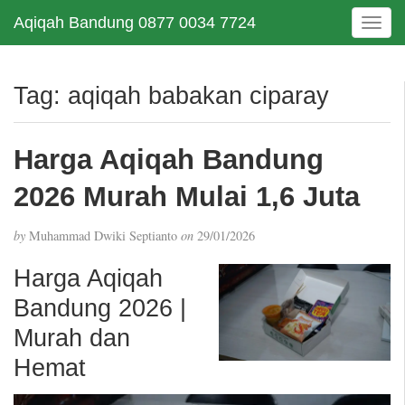
Aqiqah Bandung 0877 0034 7724
T
o
g
g
Tag:
aqiqah babakan ciparay
l
e
n
Harga Aqiqah Bandung
a
v
2026 Murah Mulai 1,6 Juta
i
g
by
Muhammad Dwiki Septianto
on
29/01/2026
a
t
Harga Aqiqah
i
Bandung 2026 |
o
n
Murah dan
Hemat