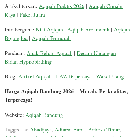
Artikel terkait:
Aqiqah Praktis 2026
|
Aqiqah Cimahi
Raya
|
Paket Juara
Info berguna:
Niat Aqiqah
|
Aqiqah Arcamanik
|
Aqiqah
Bojongloa
|
Aqiqah Termurah
Panduan:
Anak Belum Aqiqah
|
Desain Undangan
|
Bidan Hypnobirthing
Blog:
Artikel Aqiqah
|
LAZ Terpercaya
|
Wakaf Uang
Harga Aqiqah Bandung 2026 – Murah, Berkualitas,
Terpercaya!
Website:
Aqiqah Bandung
Tagged as:
Abadijaya
,
Adiarsa Barat
,
Adiarsa Timur
,