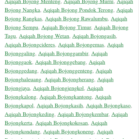
Aqiqah Bojong Menteng
,
Aqiqah Bojong Murni
,
Aqiqah
Bojong Nangka
,
Aqiqah Bojong Pondok Terong
,
Aqiqah
Bojong Rangkas
,
Aqiqah Bojong Rawalumbu
,
Aqiqah
Bojong Sempu
,
Aqiqah Bojong Timur
,
Aqiqah Bojong
Tugu
,
Aqiqah Bojong Wetan
,
Aqiqah Bojongasih
,
Aqiqah Bojongcideres
,
Aqiqah Bojongemas
,
Aqiqah
Bojonggaling
,
Aqiqah Bojonggambir
,
Aqiqah
Bojonggaok
,
Aqiqah Bojonggebang
,
Aqiqah
Bojonggedang
,
Aqiqah Bojonggenteng
,
Aqiqah
Bojonghaleuang
,
Aqiqah Bojongherang
,
Aqiqah
Bojongjaya
,
Aqiqah Bojongjengkol
,
Aqiqah
Bojongkalong
,
Aqiqah Bojongkantong
,
Aqiqah
Bojongkapol
,
Aqiqah Bojongkasih
,
Aqiqah Bojongkaso
,
Aqiqah Bojongkeding
,
Aqiqah Bojongkembar
,
Aqiqah
Bojongkerta
,
Aqiqah Bojongkokosan
,
Aqiqah
Bojongkondang
,
Aqiqah Bojongkoneng
,
Aqiqah