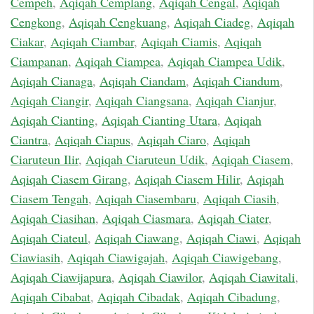
Cempeh
,
Aqiqah Cemplang
,
Aqiqah Cengal
,
Aqiqah
Cengkong
,
Aqiqah Cengkuang
,
Aqiqah Ciadeg
,
Aqiqah
Ciakar
,
Aqiqah Ciambar
,
Aqiqah Ciamis
,
Aqiqah
Ciampanan
,
Aqiqah Ciampea
,
Aqiqah Ciampea Udik
,
Aqiqah Cianaga
,
Aqiqah Ciandam
,
Aqiqah Ciandum
,
Aqiqah Ciangir
,
Aqiqah Ciangsana
,
Aqiqah Cianjur
,
Aqiqah Cianting
,
Aqiqah Cianting Utara
,
Aqiqah
Ciantra
,
Aqiqah Ciapus
,
Aqiqah Ciaro
,
Aqiqah
Ciaruteun Ilir
,
Aqiqah Ciaruteun Udik
,
Aqiqah Ciasem
,
Aqiqah Ciasem Girang
,
Aqiqah Ciasem Hilir
,
Aqiqah
Ciasem Tengah
,
Aqiqah Ciasembaru
,
Aqiqah Ciasih
,
Aqiqah Ciasihan
,
Aqiqah Ciasmara
,
Aqiqah Ciater
,
Aqiqah Ciateul
,
Aqiqah Ciawang
,
Aqiqah Ciawi
,
Aqiqah
Ciawiasih
,
Aqiqah Ciawigajah
,
Aqiqah Ciawigebang
,
Aqiqah Ciawijapura
,
Aqiqah Ciawilor
,
Aqiqah Ciawitali
,
Aqiqah Cibabat
,
Aqiqah Cibadak
,
Aqiqah Cibadung
,