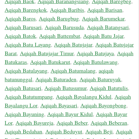
Aqiqah Baok
,
Aqiqah Baranangsiang
,
Aqiqah Baregbeg
,
Aqiqah Barengkok
,
Aqiqah Baribis
,
Aqiqah Barisan
,
Aqiqah Baros
,
Aqiqah Barugbug
,
Aqiqah Barumekar
,
Aqiqah Barusari
,
Aqiqah Barusuda
,
Aqiqah Batangsari
,
Aqiqah Batok
,
Aqiqah Battembat
,
Aqiqah Batu Jajar
,
Aqiqah Batu Layang
,
Aqiqah Batujajar
,
Aqiqah Batujajar
Barat
,
Aqiqah Batujajar Timur
,
Aqiqah Batujaya
,
Aqiqah
Batukaras
,
Aqiqah Batukarut
,
Aqiqah Batulawang
,
Aqiqah Batulayang
,
Aqiqah Batumalang
,
aqiqah
batununggal
,
Aqiqah Baturaden
,
Aqiqah Baturuyuk
,
Aqiqah Batusari
,
Aqiqah Batusumur
,
Aqiqah Batutulis
,
Aqiqah Batutumpang
,
Aqiqah Bayalangu Kidul
,
Aqiqah
Bayalangu Lor
,
Aqiqah Bayasari
,
Aqiqah Bayongbong
,
Aqiqah Bayuning
,
Aqiqah Bayur Kidul
,
Aqiqah Bayur
Lor
,
Aqiqah Bayureja
,
Aqiqah Beber
,
Aqiqah Beberan
,
Aqiqah Bedahan
,
Aqiqah Beduyut
,
Aqiqah Beji
,
Aqiqah