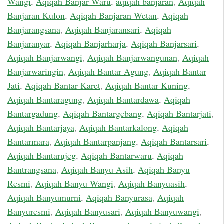
Wangi
,
Aqiqah Banjar Waru
,
aqiqah banjaran
,
Aqiqah
Banjaran Kulon
,
Aqiqah Banjaran Wetan
,
Aqiqah
Banjarangsana
,
Aqiqah Banjaransari
,
Aqiqah
Banjaranyar
,
Aqiqah Banjarharja
,
Aqiqah Banjarsari
,
Aqiqah Banjarwangi
,
Aqiqah Banjarwangunan
,
Aqiqah
Banjarwaringin
,
Aqiqah Bantar Agung
,
Aqiqah Bantar
Jati
,
Aqiqah Bantar Karet
,
Aqiqah Bantar Kuning
,
Aqiqah Bantaragung
,
Aqiqah Bantardawa
,
Aqiqah
Bantargadung
,
Aqiqah Bantargebang
,
Aqiqah Bantarjati
,
Aqiqah Bantarjaya
,
Aqiqah Bantarkalong
,
Aqiqah
Bantarmara
,
Aqiqah Bantarpanjang
,
Aqiqah Bantarsari
,
Aqiqah Bantarujeg
,
Aqiqah Bantarwaru
,
Aqiqah
Bantrangsana
,
Aqiqah Banyu Asih
,
Aqiqah Banyu
Resmi
,
Aqiqah Banyu Wangi
,
Aqiqah Banyuasih
,
Aqiqah Banyumurni
,
Aqiqah Banyurasa
,
Aqiqah
Banyuresmi
,
Aqiqah Banyusari
,
Aqiqah Banyuwangi
,