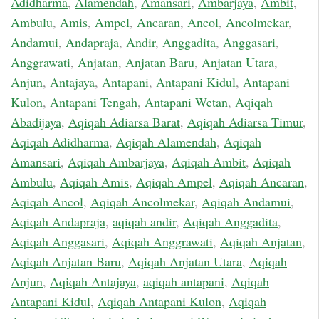
Adidharma
,
Alamendah
,
Amansari
,
Ambarjaya
,
Ambit
,
Ambulu
,
Amis
,
Ampel
,
Ancaran
,
Ancol
,
Ancolmekar
,
Andamui
,
Andapraja
,
Andir
,
Anggadita
,
Anggasari
,
Anggrawati
,
Anjatan
,
Anjatan Baru
,
Anjatan Utara
,
Anjun
,
Antajaya
,
Antapani
,
Antapani Kidul
,
Antapani
Kulon
,
Antapani Tengah
,
Antapani Wetan
,
Aqiqah
Abadijaya
,
Aqiqah Adiarsa Barat
,
Aqiqah Adiarsa Timur
,
Aqiqah Adidharma
,
Aqiqah Alamendah
,
Aqiqah
Amansari
,
Aqiqah Ambarjaya
,
Aqiqah Ambit
,
Aqiqah
Ambulu
,
Aqiqah Amis
,
Aqiqah Ampel
,
Aqiqah Ancaran
,
Aqiqah Ancol
,
Aqiqah Ancolmekar
,
Aqiqah Andamui
,
Aqiqah Andapraja
,
aqiqah andir
,
Aqiqah Anggadita
,
Aqiqah Anggasari
,
Aqiqah Anggrawati
,
Aqiqah Anjatan
,
Aqiqah Anjatan Baru
,
Aqiqah Anjatan Utara
,
Aqiqah
Anjun
,
Aqiqah Antajaya
,
aqiqah antapani
,
Aqiqah
Antapani Kidul
,
Aqiqah Antapani Kulon
,
Aqiqah