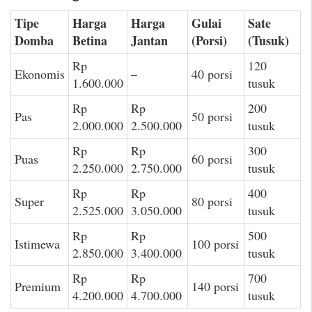
Tipe
Harga
Harga
Gulai
Sate
Domba
Betina
Jantan
(Porsi)
(Tusuk)
Rp
120
Ekonomis
–
40 porsi
1.600.000
tusuk
Rp
Rp
200
Pas
50 porsi
2.000.000
2.500.000
tusuk
Rp
Rp
300
Puas
60 porsi
2.250.000
2.750.000
tusuk
Rp
Rp
400
Super
80 porsi
2.525.000
3.050.000
tusuk
Rp
Rp
500
Istimewa
100 porsi
2.850.000
3.400.000
tusuk
Rp
Rp
700
Premium
140 porsi
4.200.000
4.700.000
tusuk