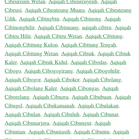
Cibeureum Wetan
,
Aqiqah Cibeureuyeuh
,
Aqiqah
Cibeusi
,
Aqiqah Cibeuteung Muara
,
Aqiqah Cibeuteung
Udik
,
Aqiqah Cibingbin
,
Aqiqah Cibinong
,
Aqiqah
Cibinonghilir
,
Aqiqah Cibinuang
,
aqiqah cibiru
,
Aqiqah
Cibiru Hilir
,
Aqiqah Cibiru Wetan
,
Aqiqah Cibitung
,
Aqiqah Cibitung Kulon
,
Aqiqah Cibitung Tengah
,
Aqiqah Cibitung Wetan
,
Aqiqah Cibiuk
,
Aqiqah Cibiuk
Kaler
,
Aqiqah Cibiuk Kidul
,
Aqiqah Cibodas
,
Aqiqah
Cibogo
,
Aqiqah Cibogogirang
,
Aqiqah Cibogohilir
,
Aqiqah Cibogor
,
Aqiqah Cibokor
,
Aqiqah Cibolang
,
Aqiqah Cibolang Kaler
,
Aqiqah Cibongas
,
Aqiqah
Ciborelang
,
Aqiqah Cibuaya
,
Aqiqah Cibubuan
,
Aqiqah
Cibugel
,
Aqiqah Cibukamanah
,
Aqiqah Cibulakan
,
Aqiqah Cibulan
,
Aqiqah Cibuluh
,
Aqiqah Cibunar
,
Aqiqah Cibunarjaya
,
Aqiqah Cibungur
,
Aqiqah
Cibunian
,
Aqiqah Cibuniasih
,
Aqiqah Cibuntu
,
Aqiqah