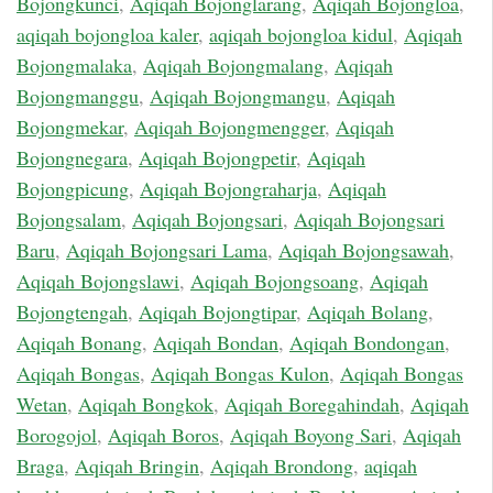
Bojongkunci
,
Aqiqah Bojonglarang
,
Aqiqah Bojongloa
,
aqiqah bojongloa kaler
,
aqiqah bojongloa kidul
,
Aqiqah
Bojongmalaka
,
Aqiqah Bojongmalang
,
Aqiqah
Bojongmanggu
,
Aqiqah Bojongmangu
,
Aqiqah
Bojongmekar
,
Aqiqah Bojongmengger
,
Aqiqah
Bojongnegara
,
Aqiqah Bojongpetir
,
Aqiqah
Bojongpicung
,
Aqiqah Bojongraharja
,
Aqiqah
Bojongsalam
,
Aqiqah Bojongsari
,
Aqiqah Bojongsari
Baru
,
Aqiqah Bojongsari Lama
,
Aqiqah Bojongsawah
,
Aqiqah Bojongslawi
,
Aqiqah Bojongsoang
,
Aqiqah
Bojongtengah
,
Aqiqah Bojongtipar
,
Aqiqah Bolang
,
Aqiqah Bonang
,
Aqiqah Bondan
,
Aqiqah Bondongan
,
Aqiqah Bongas
,
Aqiqah Bongas Kulon
,
Aqiqah Bongas
Wetan
,
Aqiqah Bongkok
,
Aqiqah Boregahindah
,
Aqiqah
Borogojol
,
Aqiqah Boros
,
Aqiqah Boyong Sari
,
Aqiqah
Braga
,
Aqiqah Bringin
,
Aqiqah Brondong
,
aqiqah