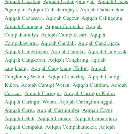
Aqiqah Cacaban
,
Aqiqah Cadangpinggan
,
Aqiqah Cadas
Ngampar
,
Aqiqah Cadaskertajaya
,
Aqiqah Cadasmekar
,
Aqiqah Cadassari
,
Aqiqah Cageur
,
Aqiqah Calingcing
,
Aqiqah Campaga
,
Aqiqah Campaka
,
Aqiqah
Campakamulya
,
Aqiqah Campakasari
,
Aqiqah
Campakawarna
,
Aqiqah Candali
,
Aqiqah Candrajaya
,
Aqiqah Cangkingan
,
Aqiqah Cangko
,
Aqiqah Cangkoak
,
Aqiqah Cangkorah
,
Aqiqah Cangkring
,
aqiqah
cangkuang
,
Aqiqah Cangkuang Kulon
,
Aqiqah
Cangkuang Wetan
,
Aqiqah Cankring
,
Aqiqah Cantigi
Kulon
,
Aqiqah Cantigi Wetan
,
Aqiqah Cantilan
,
Aqiqah
Caracas
,
Aqiqah Caringin
,
Aqiqah Caringin Kulon
,
Aqiqah Caringin Wetan
,
Aqiqah Caringinnunggal
,
Aqiqah Cariu
,
Aqiqah Cariumulya
,
Aqiqah Cayur
,
Aqiqah Celak
,
Aqiqah Cemara
,
Aqiqah Cemarajaya
,
Aqiqah Cempaka
,
Aqiqah Cempakamekar
,
Aqiqah