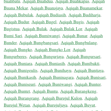
buahbatu
,
Aqiqah Buahdua
,
Aqiqah Buahkapas
,
Aqiqah
Buana Mekar
,
Aqiqah Buanajaya
,
Aqiqah Buanamekar
,
Aqiqah Bubulak
,
Aqiqah Budiasih
,
Aqiqah Budiharja
,
Aqiqah Budur
,
Aqiqah Bugel
,
Aqiqah Bugis
,
Aqiqah
Bugistua
,
Aqiqah Bulak
,
Aqiqah Bulak Lor
,
Aqiqah
Bumi Sari
,
Aqiqah Bumiwangi
,
Aqiqah Bunar
,
Aqiqah
Bunder
,
Aqiqah Bungbangsari
,
Aqiqah Bungbulang
,
Aqiqah Bungko
,
Aqiqah Bungko Lor
,
Aqiqah
Bungurberes
,
Aqiqah Bungurjaya
,
Aqiqah Bungursari
,
Aqiqah Buniara
,
Aqiqah Buniasih
,
Aqiqah Bunibakti
,
Aqiqah Bunigeulis
,
Aqiqah Bunihayu
,
Aqiqah Bunijaya
,
Aqiqah Bunikasih
,
Aqiqah Buninagara
,
Aqiqah Bunisari
,
Aqiqah Buniseuri
,
Aqiqah Buniwangi
,
Aqiqah Bunter
,
Aqiqah Buntet
,
Aqiqah Buntu
,
Aqiqah Burangkeng
,
Aqiqah Burangrang
,
Aqiqah Burujul Kulon
,
Aqiqah
Burujul Wetan
,
Aqiqah Burujuljaya
,
Aqiqah Buyut
,