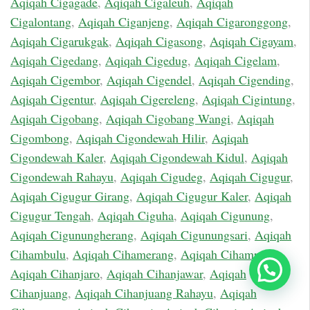
Aqiqah Cigagade
,
Aqiqah Cigaleuh
,
Aqiqah
Cigalontang
,
Aqiqah Ciganjeng
,
Aqiqah Cigaronggong
,
Aqiqah Cigarukgak
,
Aqiqah Cigasong
,
Aqiqah Cigayam
,
Aqiqah Cigedang
,
Aqiqah Cigedug
,
Aqiqah Cigelam
,
Aqiqah Cigembor
,
Aqiqah Cigendel
,
Aqiqah Cigending
,
Aqiqah Cigentur
,
Aqiqah Cigereleng
,
Aqiqah Cigintung
,
Aqiqah Cigobang
,
Aqiqah Cigobang Wangi
,
Aqiqah
Cigombong
,
Aqiqah Cigondewah Hilir
,
Aqiqah
Cigondewah Kaler
,
Aqiqah Cigondewah Kidul
,
Aqiqah
Cigondewah Rahayu
,
Aqiqah Cigudeg
,
Aqiqah Cigugur
,
Aqiqah Cigugur Girang
,
Aqiqah Cigugur Kaler
,
Aqiqah
Cigugur Tengah
,
Aqiqah Ciguha
,
Aqiqah Cigunung
,
Aqiqah Cigunungherang
,
Aqiqah Cigunungsari
,
Aqiqah
Cihambulu
,
Aqiqah Cihamerang
,
Aqiqah Cihampelas
,
Chat Sekarang
Aqiqah Cihanjaro
,
Aqiqah Cihanjawar
,
Aqiqah
Cihanjuang
,
Aqiqah Cihanjuang Rahayu
,
Aqiqah