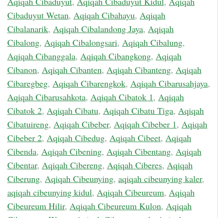
Aqiqah Cibaduyut
,
Aqiqah Cibaduyut Kidul
,
Aqiqah
Cibaduyut Wetan
,
Aqiqah Cibahayu
,
Aqiqah
Cibalanarik
,
Aqiqah Cibalandong Jaya
,
Aqiqah
Cibalong
,
Aqiqah Cibalongsari
,
Aqiqah Cibalung
,
Aqiqah Cibanggala
,
Aqiqah Cibangkong
,
Aqiqah
Cibanon
,
Aqiqah Cibanten
,
Aqiqah Cibanteng
,
Aqiqah
Cibaregbeg
,
Aqiqah Cibarengkok
,
Aqiqah Cibarusahjaya
,
Aqiqah Cibarusahkota
,
Aqiqah Cibatok 1
,
Aqiqah
Cibatok 2
,
Aqiqah Cibatu
,
Aqiqah Cibatu Tiga
,
Aqiqah
Cibatuireng
,
Aqiqah Cibeber
,
Aqiqah Cibeber 1
,
Aqiqah
Cibeber 2
,
Aqiqah Cibedug
,
Aqiqah Cibeet
,
Aqiqah
Cibenda
,
Aqiqah Cibening
,
Aqiqah Cibentang
,
Aqiqah
Cibentar
,
Aqiqah Cibereng
,
Aqiqah Ciberes
,
Aqiqah
Ciberung
,
Aqiqah Cibeunying
,
aqiqah cibeunying kaler
,
aqiqah cibeunying kidul
,
Aqiqah Cibeureum
,
Aqiqah
Cibeureum Hilir
,
Aqiqah Cibeureum Kulon
,
Aqiqah