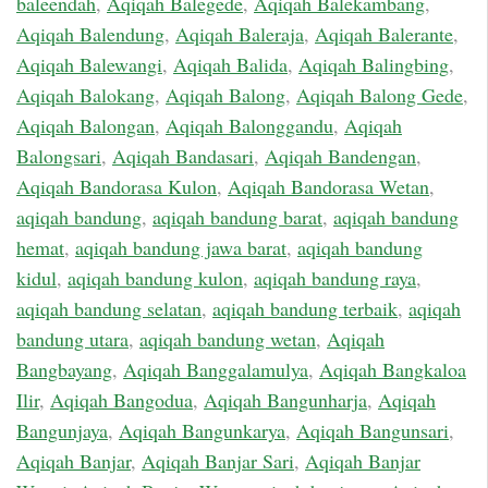
baleendah
,
Aqiqah Balegede
,
Aqiqah Balekambang
,
Aqiqah Balendung
,
Aqiqah Baleraja
,
Aqiqah Balerante
,
Aqiqah Balewangi
,
Aqiqah Balida
,
Aqiqah Balingbing
,
Aqiqah Balokang
,
Aqiqah Balong
,
Aqiqah Balong Gede
,
Aqiqah Balongan
,
Aqiqah Balonggandu
,
Aqiqah
Balongsari
,
Aqiqah Bandasari
,
Aqiqah Bandengan
,
Aqiqah Bandorasa Kulon
,
Aqiqah Bandorasa Wetan
,
aqiqah bandung
,
aqiqah bandung barat
,
aqiqah bandung
hemat
,
aqiqah bandung jawa barat
,
aqiqah bandung
kidul
,
aqiqah bandung kulon
,
aqiqah bandung raya
,
aqiqah bandung selatan
,
aqiqah bandung terbaik
,
aqiqah
bandung utara
,
aqiqah bandung wetan
,
Aqiqah
Bangbayang
,
Aqiqah Banggalamulya
,
Aqiqah Bangkaloa
Ilir
,
Aqiqah Bangodua
,
Aqiqah Bangunharja
,
Aqiqah
Bangunjaya
,
Aqiqah Bangunkarya
,
Aqiqah Bangunsari
,
Aqiqah Banjar
,
Aqiqah Banjar Sari
,
Aqiqah Banjar