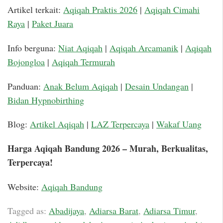
Artikel terkait:
Aqiqah Praktis 2026
|
Aqiqah Cimahi
Raya
|
Paket Juara
Info berguna:
Niat Aqiqah
|
Aqiqah Arcamanik
|
Aqiqah
Bojongloa
|
Aqiqah Termurah
Panduan:
Anak Belum Aqiqah
|
Desain Undangan
|
Bidan Hypnobirthing
Blog:
Artikel Aqiqah
|
LAZ Terpercaya
|
Wakaf Uang
Harga Aqiqah Bandung 2026 – Murah, Berkualitas,
Terpercaya!
Website:
Aqiqah Bandung
Tagged as:
Abadijaya
,
Adiarsa Barat
,
Adiarsa Timur
,