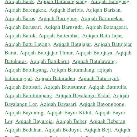
Aqiqah Baok
,
Aqiqah Baranangsiang
,
Aqiqah Baregbeg
,
Aqiqah Barengkok
,
Aqiqah Baribis
,
Aqiqah Barisan
,
Aqiqah Baros
,
Aqiqah Barugbug
,
Aqiqah Barumekar
,
Aqiqah Barusari
,
Aqiqah Barusuda
,
Aqiqah Batangsari
,
Aqiqah Batok
,
Aqiqah Battembat
,
Aqiqah Batu Jajar
,
Aqiqah Batu Layang
,
Aqiqah Batujajar
,
Aqiqah Batujajar
Barat
,
Aqiqah Batujajar Timur
,
Aqiqah Batujaya
,
Aqiqah
Batukaras
,
Aqiqah Batukarut
,
Aqiqah Batulawang
,
Aqiqah Batulayang
,
Aqiqah Batumalang
,
aqiqah
batununggal
,
Aqiqah Baturaden
,
Aqiqah Baturuyuk
,
Aqiqah Batusari
,
Aqiqah Batusumur
,
Aqiqah Batutulis
,
Aqiqah Batutumpang
,
Aqiqah Bayalangu Kidul
,
Aqiqah
Bayalangu Lor
,
Aqiqah Bayasari
,
Aqiqah Bayongbong
,
Aqiqah Bayuning
,
Aqiqah Bayur Kidul
,
Aqiqah Bayur
Lor
,
Aqiqah Bayureja
,
Aqiqah Beber
,
Aqiqah Beberan
,
Aqiqah Bedahan
,
Aqiqah Beduyut
,
Aqiqah Beji
,
Aqiqah