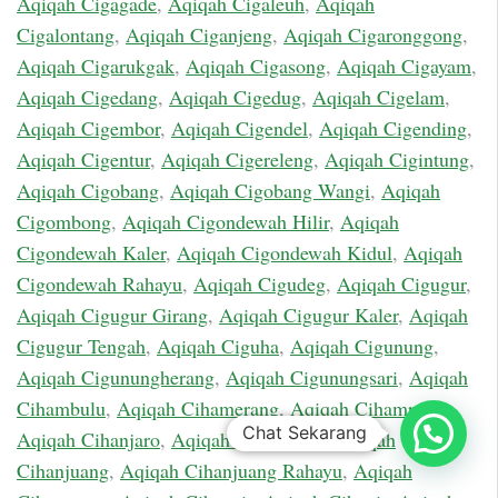
Aqiqah Cigagade
,
Aqiqah Cigaleuh
,
Aqiqah
Cigalontang
,
Aqiqah Ciganjeng
,
Aqiqah Cigaronggong
,
Aqiqah Cigarukgak
,
Aqiqah Cigasong
,
Aqiqah Cigayam
,
Aqiqah Cigedang
,
Aqiqah Cigedug
,
Aqiqah Cigelam
,
Aqiqah Cigembor
,
Aqiqah Cigendel
,
Aqiqah Cigending
,
Aqiqah Cigentur
,
Aqiqah Cigereleng
,
Aqiqah Cigintung
,
Aqiqah Cigobang
,
Aqiqah Cigobang Wangi
,
Aqiqah
Cigombong
,
Aqiqah Cigondewah Hilir
,
Aqiqah
Cigondewah Kaler
,
Aqiqah Cigondewah Kidul
,
Aqiqah
Cigondewah Rahayu
,
Aqiqah Cigudeg
,
Aqiqah Cigugur
,
Aqiqah Cigugur Girang
,
Aqiqah Cigugur Kaler
,
Aqiqah
Cigugur Tengah
,
Aqiqah Ciguha
,
Aqiqah Cigunung
,
Aqiqah Cigunungherang
,
Aqiqah Cigunungsari
,
Aqiqah
Cihambulu
,
Aqiqah Cihamerang
,
Aqiqah Cihampelas
,
Chat Sekarang
Aqiqah Cihanjaro
,
Aqiqah Cihanjawar
,
Aqiqah
Cihanjuang
,
Aqiqah Cihanjuang Rahayu
,
Aqiqah