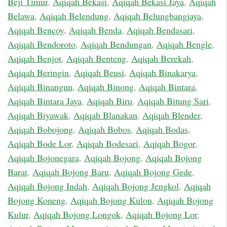
Beji Timur
,
Aqiqah Bekasi
,
Aqiqah Bekasi Jaya
,
Aqiqah
Belawa
,
Aqiqah Belendung
,
Aqiqah Belungbangjaya
,
Aqiqah Bencoy
,
Aqiqah Benda
,
Aqiqah Bendasari
,
Aqiqah Bendoroto
,
Aqiqah Bendungan
,
Aqiqah Bengle
,
Aqiqah Benjot
,
Aqiqah Benteng
,
Aqiqah Berekah
,
Aqiqah Beringin
,
Aqiqah Beusi
,
Aqiqah Binakarya
,
Aqiqah Binangun
,
Aqiqah Binong
,
Aqiqah Bintara
,
Aqiqah Bintara Jaya
,
Aqiqah Biru
,
Aqiqah Bitung Sari
,
Aqiqah Biyawak
,
Aqiqah Blanakan
,
Aqiqah Blender
,
Aqiqah Bobojong
,
Aqiqah Bobos
,
Aqiqah Bodas
,
Aqiqah Bode Lor
,
Aqiqah Bodesari
,
Aqiqah Bogor
,
Aqiqah Bojonegara
,
Aqiqah Bojong
,
Aqiqah Bojong
Barat
,
Aqiqah Bojong Baru
,
Aqiqah Bojong Gede
,
Aqiqah Bojong Indah
,
Aqiqah Bojong Jengkol
,
Aqiqah
Bojong Koneng
,
Aqiqah Bojong Kulon
,
Aqiqah Bojong
Kulur
,
Aqiqah Bojong Longok
,
Aqiqah Bojong Lor
,