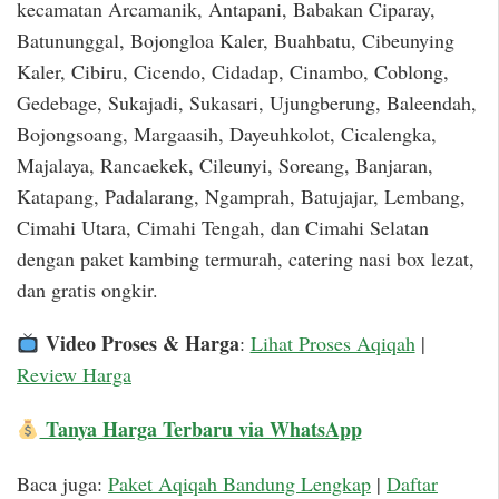
kecamatan Arcamanik, Antapani, Babakan Ciparay,
Batununggal, Bojongloa Kaler, Buahbatu, Cibeunying
Kaler, Cibiru, Cicendo, Cidadap, Cinambo, Coblong,
Gedebage, Sukajadi, Sukasari, Ujungberung, Baleendah,
Bojongsoang, Margaasih, Dayeuhkolot, Cicalengka,
Majalaya, Rancaekek, Cileunyi, Soreang, Banjaran,
Katapang, Padalarang, Ngamprah, Batujajar, Lembang,
Cimahi Utara, Cimahi Tengah, dan Cimahi Selatan
dengan paket kambing termurah, catering nasi box lezat,
dan gratis ongkir.
Video Proses & Harga
:
Lihat Proses Aqiqah
|
Review Harga
Tanya Harga Terbaru via WhatsApp
Baca juga:
Paket Aqiqah Bandung Lengkap
|
Daftar