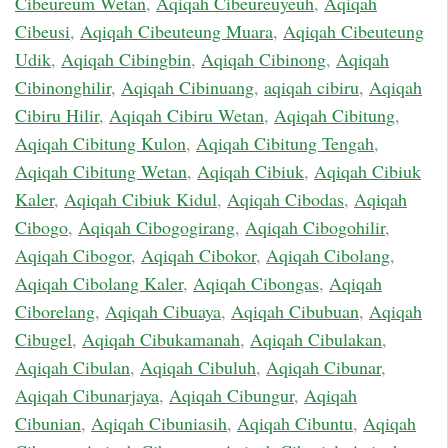
Cibeureum Wetan
,
Aqiqah Cibeureuyeuh
,
Aqiqah
Cibeusi
,
Aqiqah Cibeuteung Muara
,
Aqiqah Cibeuteung
Udik
,
Aqiqah Cibingbin
,
Aqiqah Cibinong
,
Aqiqah
Cibinonghilir
,
Aqiqah Cibinuang
,
aqiqah cibiru
,
Aqiqah
Cibiru Hilir
,
Aqiqah Cibiru Wetan
,
Aqiqah Cibitung
,
Aqiqah Cibitung Kulon
,
Aqiqah Cibitung Tengah
,
Aqiqah Cibitung Wetan
,
Aqiqah Cibiuk
,
Aqiqah Cibiuk
Kaler
,
Aqiqah Cibiuk Kidul
,
Aqiqah Cibodas
,
Aqiqah
Cibogo
,
Aqiqah Cibogogirang
,
Aqiqah Cibogohilir
,
Aqiqah Cibogor
,
Aqiqah Cibokor
,
Aqiqah Cibolang
,
Aqiqah Cibolang Kaler
,
Aqiqah Cibongas
,
Aqiqah
Ciborelang
,
Aqiqah Cibuaya
,
Aqiqah Cibubuan
,
Aqiqah
Cibugel
,
Aqiqah Cibukamanah
,
Aqiqah Cibulakan
,
Aqiqah Cibulan
,
Aqiqah Cibuluh
,
Aqiqah Cibunar
,
Aqiqah Cibunarjaya
,
Aqiqah Cibungur
,
Aqiqah
Cibunian
,
Aqiqah Cibuniasih
,
Aqiqah Cibuntu
,
Aqiqah