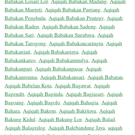
Babakan Losari Lor
,
Aqiqah Babakan Madang
,
Aqiqah
Babakan Manjeti
,
Aqiqah Babakan Panjang
,
Aqiqah
Babakan Penghulu
,
Aqiqah Babakan Peuteuy
,
Aqiqah
Babakan Raden
,
Aqiqah Babakan Sadeng
,
Aqiqah
Babakan Sari
,
Aqiqah Babakan Surabaya
,
Aqiqah
Babakan Tarogong
,
Aqiqah Babakancaringin
,
Aqiqah
Babakanjati
,
Aqiqah Babakanjaya
,
Aqiqah
Babakankareo
,
Aqiqah Babakanmulya
,
Aqiqah
Babakanpari
,
Aqiqah Babakanpasar
,
Aqiqah
Babakanreuma
,
Aqiqah Babakansari
,
Aqiqah Babatan
,
Aqiqah Babelan Kota
,
Aqiqah Bagawat
,
Aqiqah
Bagendit
,
Aqiqah Baginda
,
Aqiqah Bagjasari
,
Aqiqah
Bagoang
,
Aqiqah Bagolo
,
Aqiqah Bahagia
,
Aqiqah
Bahara
,
Aqiqah Bakom
,
Aqiqah Baktijaya
,
Aqiqah
Bakung Kidul
,
Aqiqah Bakung Lor
,
Aqiqah Balad
,
Aqiqah Balagedog
,
Aqiqah Balebandung Jaya
,
aqiqah