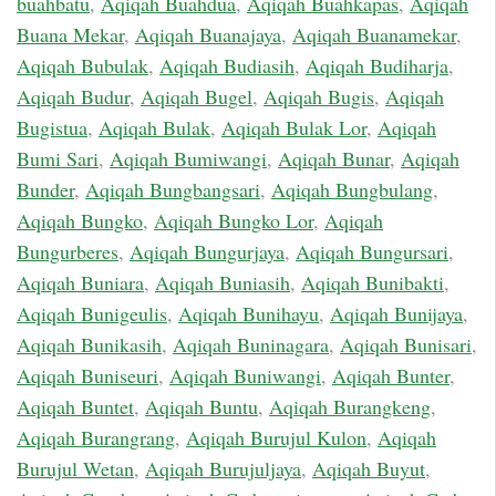
buahbatu
,
Aqiqah Buahdua
,
Aqiqah Buahkapas
,
Aqiqah
Buana Mekar
,
Aqiqah Buanajaya
,
Aqiqah Buanamekar
,
Aqiqah Bubulak
,
Aqiqah Budiasih
,
Aqiqah Budiharja
,
Aqiqah Budur
,
Aqiqah Bugel
,
Aqiqah Bugis
,
Aqiqah
Bugistua
,
Aqiqah Bulak
,
Aqiqah Bulak Lor
,
Aqiqah
Bumi Sari
,
Aqiqah Bumiwangi
,
Aqiqah Bunar
,
Aqiqah
Bunder
,
Aqiqah Bungbangsari
,
Aqiqah Bungbulang
,
Aqiqah Bungko
,
Aqiqah Bungko Lor
,
Aqiqah
Bungurberes
,
Aqiqah Bungurjaya
,
Aqiqah Bungursari
,
Aqiqah Buniara
,
Aqiqah Buniasih
,
Aqiqah Bunibakti
,
Aqiqah Bunigeulis
,
Aqiqah Bunihayu
,
Aqiqah Bunijaya
,
Aqiqah Bunikasih
,
Aqiqah Buninagara
,
Aqiqah Bunisari
,
Aqiqah Buniseuri
,
Aqiqah Buniwangi
,
Aqiqah Bunter
,
Aqiqah Buntet
,
Aqiqah Buntu
,
Aqiqah Burangkeng
,
Aqiqah Burangrang
,
Aqiqah Burujul Kulon
,
Aqiqah
Burujul Wetan
,
Aqiqah Burujuljaya
,
Aqiqah Buyut
,