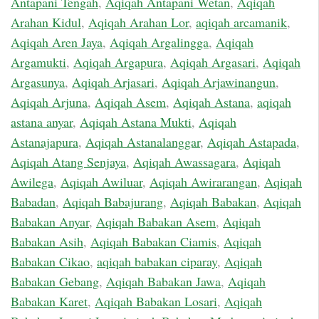
Antapani Tengah
,
Aqiqah Antapani Wetan
,
Aqiqah
Arahan Kidul
,
Aqiqah Arahan Lor
,
aqiqah arcamanik
,
Aqiqah Aren Jaya
,
Aqiqah Argalingga
,
Aqiqah
Argamukti
,
Aqiqah Argapura
,
Aqiqah Argasari
,
Aqiqah
Argasunya
,
Aqiqah Arjasari
,
Aqiqah Arjawinangun
,
Aqiqah Arjuna
,
Aqiqah Asem
,
Aqiqah Astana
,
aqiqah
astana anyar
,
Aqiqah Astana Mukti
,
Aqiqah
Astanajapura
,
Aqiqah Astanalanggar
,
Aqiqah Astapada
,
Aqiqah Atang Senjaya
,
Aqiqah Awassagara
,
Aqiqah
Awilega
,
Aqiqah Awiluar
,
Aqiqah Awirarangan
,
Aqiqah
Babadan
,
Aqiqah Babajurang
,
Aqiqah Babakan
,
Aqiqah
Babakan Anyar
,
Aqiqah Babakan Asem
,
Aqiqah
Babakan Asih
,
Aqiqah Babakan Ciamis
,
Aqiqah
Babakan Cikao
,
aqiqah babakan ciparay
,
Aqiqah
Babakan Gebang
,
Aqiqah Babakan Jawa
,
Aqiqah
Babakan Karet
,
Aqiqah Babakan Losari
,
Aqiqah