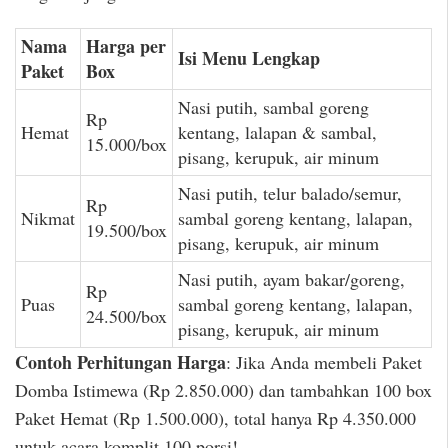
Nama
Harga per
Isi Menu Lengkap
Paket
Box
Nasi putih, sambal goreng
Rp
Hemat
kentang, lalapan & sambal,
15.000/box
pisang, kerupuk, air minum
Nasi putih, telur balado/semur,
Rp
Nikmat
sambal goreng kentang, lalapan,
19.500/box
pisang, kerupuk, air minum
Nasi putih, ayam bakar/goreng,
Rp
Puas
sambal goreng kentang, lalapan,
24.500/box
pisang, kerupuk, air minum
Contoh Perhitungan Harga
: Jika Anda membeli Paket
Domba Istimewa (Rp 2.850.000) dan tambahkan 100 box
Paket Hemat (Rp 1.500.000), total hanya Rp 4.350.000
untuk acara komplit 100 porsi!