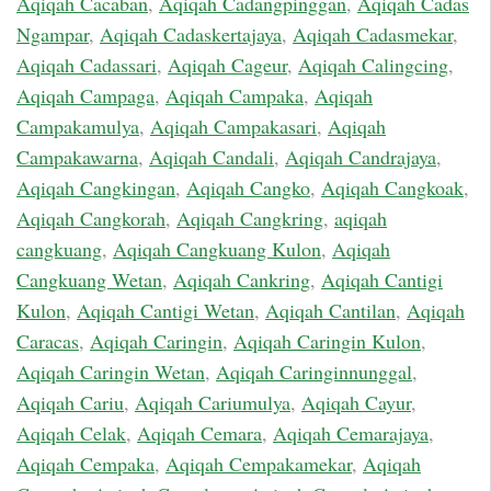
Aqiqah Cacaban
,
Aqiqah Cadangpinggan
,
Aqiqah Cadas
Ngampar
,
Aqiqah Cadaskertajaya
,
Aqiqah Cadasmekar
,
Aqiqah Cadassari
,
Aqiqah Cageur
,
Aqiqah Calingcing
,
Aqiqah Campaga
,
Aqiqah Campaka
,
Aqiqah
Campakamulya
,
Aqiqah Campakasari
,
Aqiqah
Campakawarna
,
Aqiqah Candali
,
Aqiqah Candrajaya
,
Aqiqah Cangkingan
,
Aqiqah Cangko
,
Aqiqah Cangkoak
,
Aqiqah Cangkorah
,
Aqiqah Cangkring
,
aqiqah
cangkuang
,
Aqiqah Cangkuang Kulon
,
Aqiqah
Cangkuang Wetan
,
Aqiqah Cankring
,
Aqiqah Cantigi
Kulon
,
Aqiqah Cantigi Wetan
,
Aqiqah Cantilan
,
Aqiqah
Caracas
,
Aqiqah Caringin
,
Aqiqah Caringin Kulon
,
Aqiqah Caringin Wetan
,
Aqiqah Caringinnunggal
,
Aqiqah Cariu
,
Aqiqah Cariumulya
,
Aqiqah Cayur
,
Aqiqah Celak
,
Aqiqah Cemara
,
Aqiqah Cemarajaya
,
Aqiqah Cempaka
,
Aqiqah Cempakamekar
,
Aqiqah