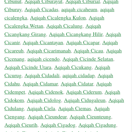
Cibunut
,
Aqiqah Ciburayut
,
Aqiqah Ciburial
,
Aqiqah
Ciburuy
,
Aqiqah Cicadas
,
aqiqah cicaheum
,
aqiqah
cicalengka
,
Aqiqah Cicalengka Kulon
,
Aqiqah
Cicalengka Wetan
,
Aqiqah Cicalung
,
Aqiqah
Cicangkang Girang
,
Aqiqah Cicangkang Hilir
,
Aqiqah
Cicanir
,
Aqiqah Cicantayan
,
Aqiqah Cicapar
,
Aqiqah
Cicareuh
,
Aqiqah Cicarimanah
,
Aqiqah Cicau
,
Aqiqah
Cicenang
,
aqiqah cicendo
,
Aqiqah Cicinde Selatan
,
Aqiqah Cicinde Utara
,
Aqiqah Cicukang
,
Aqiqah
Cicurug
,
Aqiqah Cidadali
,
aqiqah cidadap
,
Aqiqah
Cidahu
,
Aqiqah Cidamar
,
Aqiqah Cidatar
,
Aqiqah
Cidempet
,
Aqiqah Cidenok
,
Aqiqah Ciderum
,
Aqiqah
Cidokom
,
Aqiqah Cidolog
,
Aqiqah Cidugaleun
,
Aqiqah
Cidulang
,
Aqiqah Ciela
,
Aqiqah Ciemas
,
Aqiqah
Ciengang
,
Aqiqah Cieundeur
,
Aqiqah Cieunteung
,
Aqiqah Cieurih
,
Aqiqah Cigadog
,
Aqiqah Cigadung
,