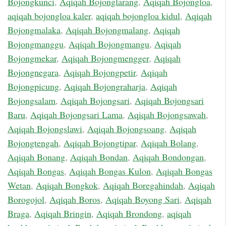
Bojongkunci
,
Aqiqah Bojonglarang
,
Aqiqah Bojongloa
,
aqiqah bojongloa kaler
,
aqiqah bojongloa kidul
,
Aqiqah
Bojongmalaka
,
Aqiqah Bojongmalang
,
Aqiqah
Bojongmanggu
,
Aqiqah Bojongmangu
,
Aqiqah
Bojongmekar
,
Aqiqah Bojongmengger
,
Aqiqah
Bojongnegara
,
Aqiqah Bojongpetir
,
Aqiqah
Bojongpicung
,
Aqiqah Bojongraharja
,
Aqiqah
Bojongsalam
,
Aqiqah Bojongsari
,
Aqiqah Bojongsari
Baru
,
Aqiqah Bojongsari Lama
,
Aqiqah Bojongsawah
,
Aqiqah Bojongslawi
,
Aqiqah Bojongsoang
,
Aqiqah
Bojongtengah
,
Aqiqah Bojongtipar
,
Aqiqah Bolang
,
Aqiqah Bonang
,
Aqiqah Bondan
,
Aqiqah Bondongan
,
Aqiqah Bongas
,
Aqiqah Bongas Kulon
,
Aqiqah Bongas
Wetan
,
Aqiqah Bongkok
,
Aqiqah Boregahindah
,
Aqiqah
Borogojol
,
Aqiqah Boros
,
Aqiqah Boyong Sari
,
Aqiqah
Braga
,
Aqiqah Bringin
,
Aqiqah Brondong
,
aqiqah