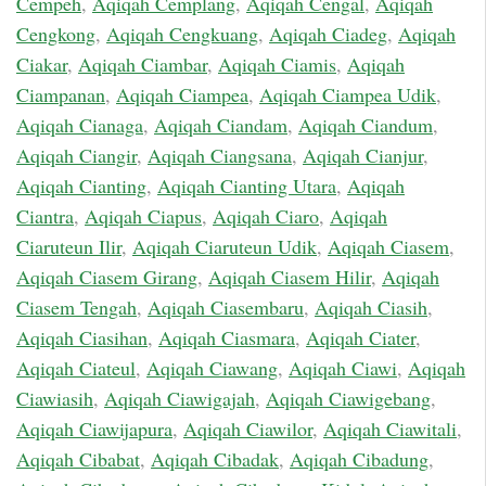
Cempeh
,
Aqiqah Cemplang
,
Aqiqah Cengal
,
Aqiqah
Cengkong
,
Aqiqah Cengkuang
,
Aqiqah Ciadeg
,
Aqiqah
Ciakar
,
Aqiqah Ciambar
,
Aqiqah Ciamis
,
Aqiqah
Ciampanan
,
Aqiqah Ciampea
,
Aqiqah Ciampea Udik
,
Aqiqah Cianaga
,
Aqiqah Ciandam
,
Aqiqah Ciandum
,
Aqiqah Ciangir
,
Aqiqah Ciangsana
,
Aqiqah Cianjur
,
Aqiqah Cianting
,
Aqiqah Cianting Utara
,
Aqiqah
Ciantra
,
Aqiqah Ciapus
,
Aqiqah Ciaro
,
Aqiqah
Ciaruteun Ilir
,
Aqiqah Ciaruteun Udik
,
Aqiqah Ciasem
,
Aqiqah Ciasem Girang
,
Aqiqah Ciasem Hilir
,
Aqiqah
Ciasem Tengah
,
Aqiqah Ciasembaru
,
Aqiqah Ciasih
,
Aqiqah Ciasihan
,
Aqiqah Ciasmara
,
Aqiqah Ciater
,
Aqiqah Ciateul
,
Aqiqah Ciawang
,
Aqiqah Ciawi
,
Aqiqah
Ciawiasih
,
Aqiqah Ciawigajah
,
Aqiqah Ciawigebang
,
Aqiqah Ciawijapura
,
Aqiqah Ciawilor
,
Aqiqah Ciawitali
,
Aqiqah Cibabat
,
Aqiqah Cibadak
,
Aqiqah Cibadung
,