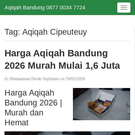
Aqiqah Bandung 0877 0034 7724
T
o
g
g
Tag:
Aqiqah Cipeuteuy
l
e
n
Harga Aqiqah Bandung
a
v
2026 Murah Mulai 1,6 Juta
i
g
by
Muhammad Dwiki Septianto
on
29/01/2026
a
t
Harga Aqiqah
i
Bandung 2026 |
o
n
Murah dan
Hemat