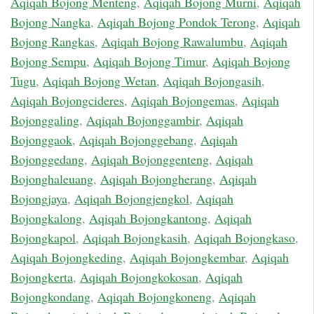
Aqiqah Bojong Menteng
,
Aqiqah Bojong Murni
,
Aqiqah
Bojong Nangka
,
Aqiqah Bojong Pondok Terong
,
Aqiqah
Bojong Rangkas
,
Aqiqah Bojong Rawalumbu
,
Aqiqah
Bojong Sempu
,
Aqiqah Bojong Timur
,
Aqiqah Bojong
Tugu
,
Aqiqah Bojong Wetan
,
Aqiqah Bojongasih
,
Aqiqah Bojongcideres
,
Aqiqah Bojongemas
,
Aqiqah
Bojonggaling
,
Aqiqah Bojonggambir
,
Aqiqah
Bojonggaok
,
Aqiqah Bojonggebang
,
Aqiqah
Bojonggedang
,
Aqiqah Bojonggenteng
,
Aqiqah
Bojonghaleuang
,
Aqiqah Bojongherang
,
Aqiqah
Bojongjaya
,
Aqiqah Bojongjengkol
,
Aqiqah
Bojongkalong
,
Aqiqah Bojongkantong
,
Aqiqah
Bojongkapol
,
Aqiqah Bojongkasih
,
Aqiqah Bojongkaso
,
Aqiqah Bojongkeding
,
Aqiqah Bojongkembar
,
Aqiqah
Bojongkerta
,
Aqiqah Bojongkokosan
,
Aqiqah
Bojongkondang
,
Aqiqah Bojongkoneng
,
Aqiqah