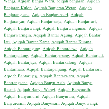
Wangi
,
Aqiqah Banjar Waru
,
aqiqah banjaran
,
Aqiqah
Banjaran Kulon
,
Aqiqah Banjaran Wetan
,
Aqiqah
Banjarangsana
,
Aqiqah Banjaransari
,
Aqiqah
Banjaranyar
,
Aqiqah Banjarharja
,
Aqiqah Banjarsari
,
Aqiqah Banjarwangi
,
Aqiqah Banjarwangunan
,
Aqiqah
Banjarwaringin
,
Aqiqah Bantar Agung
,
Aqiqah Bantar
Jati
,
Aqiqah Bantar Karet
,
Aqiqah Bantar Kuning
,
Aqiqah Bantaragung
,
Aqiqah Bantardawa
,
Aqiqah
Bantargadung
,
Aqiqah Bantargebang
,
Aqiqah Bantarjati
,
Aqiqah Bantarjaya
,
Aqiqah Bantarkalong
,
Aqiqah
Bantarmara
,
Aqiqah Bantarpanjang
,
Aqiqah Bantarsari
,
Aqiqah Bantarujeg
,
Aqiqah Bantarwaru
,
Aqiqah
Bantrangsana
,
Aqiqah Banyu Asih
,
Aqiqah Banyu
Resmi
,
Aqiqah Banyu Wangi
,
Aqiqah Banyuasih
,
Aqiqah Banyumurni
,
Aqiqah Banyurasa
,
Aqiqah
Banyuresmi
,
Aqiqah Banyusari
,
Aqiqah Banyuwangi
,