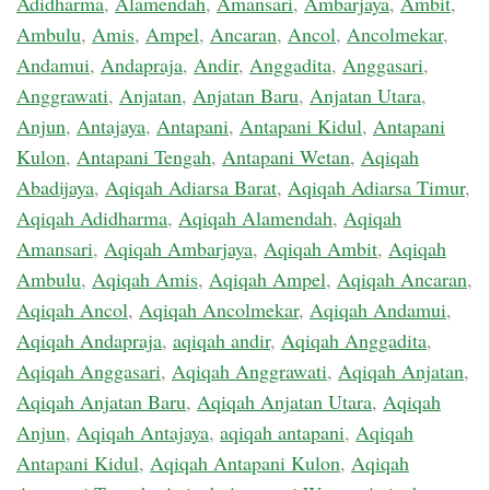
Adidharma
,
Alamendah
,
Amansari
,
Ambarjaya
,
Ambit
,
Ambulu
,
Amis
,
Ampel
,
Ancaran
,
Ancol
,
Ancolmekar
,
Andamui
,
Andapraja
,
Andir
,
Anggadita
,
Anggasari
,
Anggrawati
,
Anjatan
,
Anjatan Baru
,
Anjatan Utara
,
Anjun
,
Antajaya
,
Antapani
,
Antapani Kidul
,
Antapani
Kulon
,
Antapani Tengah
,
Antapani Wetan
,
Aqiqah
Abadijaya
,
Aqiqah Adiarsa Barat
,
Aqiqah Adiarsa Timur
,
Aqiqah Adidharma
,
Aqiqah Alamendah
,
Aqiqah
Amansari
,
Aqiqah Ambarjaya
,
Aqiqah Ambit
,
Aqiqah
Ambulu
,
Aqiqah Amis
,
Aqiqah Ampel
,
Aqiqah Ancaran
,
Aqiqah Ancol
,
Aqiqah Ancolmekar
,
Aqiqah Andamui
,
Aqiqah Andapraja
,
aqiqah andir
,
Aqiqah Anggadita
,
Aqiqah Anggasari
,
Aqiqah Anggrawati
,
Aqiqah Anjatan
,
Aqiqah Anjatan Baru
,
Aqiqah Anjatan Utara
,
Aqiqah
Anjun
,
Aqiqah Antajaya
,
aqiqah antapani
,
Aqiqah
Antapani Kidul
,
Aqiqah Antapani Kulon
,
Aqiqah