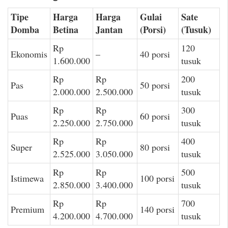
Tipe
Harga
Harga
Gulai
Sate
Domba
Betina
Jantan
(Porsi)
(Tusuk)
Rp
120
Ekonomis
–
40 porsi
1.600.000
tusuk
Rp
Rp
200
Pas
50 porsi
2.000.000
2.500.000
tusuk
Rp
Rp
300
Puas
60 porsi
2.250.000
2.750.000
tusuk
Rp
Rp
400
Super
80 porsi
2.525.000
3.050.000
tusuk
Rp
Rp
500
Istimewa
100 porsi
2.850.000
3.400.000
tusuk
Rp
Rp
700
Premium
140 porsi
4.200.000
4.700.000
tusuk