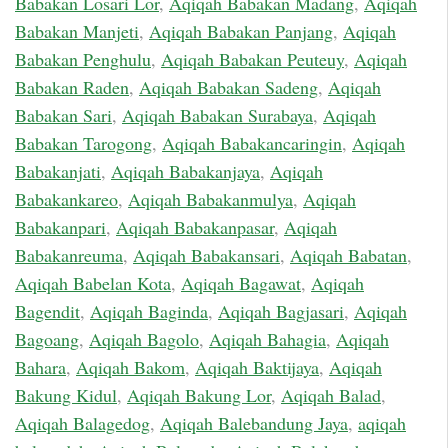
Babakan Losari Lor
,
Aqiqah Babakan Madang
,
Aqiqah
Babakan Manjeti
,
Aqiqah Babakan Panjang
,
Aqiqah
Babakan Penghulu
,
Aqiqah Babakan Peuteuy
,
Aqiqah
Babakan Raden
,
Aqiqah Babakan Sadeng
,
Aqiqah
Babakan Sari
,
Aqiqah Babakan Surabaya
,
Aqiqah
Babakan Tarogong
,
Aqiqah Babakancaringin
,
Aqiqah
Babakanjati
,
Aqiqah Babakanjaya
,
Aqiqah
Babakankareo
,
Aqiqah Babakanmulya
,
Aqiqah
Babakanpari
,
Aqiqah Babakanpasar
,
Aqiqah
Babakanreuma
,
Aqiqah Babakansari
,
Aqiqah Babatan
,
Aqiqah Babelan Kota
,
Aqiqah Bagawat
,
Aqiqah
Bagendit
,
Aqiqah Baginda
,
Aqiqah Bagjasari
,
Aqiqah
Bagoang
,
Aqiqah Bagolo
,
Aqiqah Bahagia
,
Aqiqah
Bahara
,
Aqiqah Bakom
,
Aqiqah Baktijaya
,
Aqiqah
Bakung Kidul
,
Aqiqah Bakung Lor
,
Aqiqah Balad
,
Aqiqah Balagedog
,
Aqiqah Balebandung Jaya
,
aqiqah