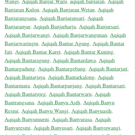
Wangi
,
Aqiqah Banjar Waru
,
aqiqah banjaran
,
Aqiqah
Banjaran Kulon
,
Aqiqah Banjaran Wetan
,
Aqiqah
Banjarangsana
,
Aqiqah Banjaransari
,
Aqiqah
Banjaranyar
,
Aqiqah Banjarharja
,
Aqiqah Banjarsari
,
Aqiqah Banjarwangi
,
Aqiqah Banjarwangunan
,
Aqiqah
Banjarwaringin
,
Aqiqah Bantar Agung
,
Aqiqah Bantar
Jati
,
Aqiqah Bantar Karet
,
Aqiqah Bantar Kuning
,
Aqiqah Bantaragung
,
Aqiqah Bantardawa
,
Aqiqah
Bantargadung
,
Aqiqah Bantargebang
,
Aqiqah Bantarjati
,
Aqiqah Bantarjaya
,
Aqiqah Bantarkalong
,
Aqiqah
Bantarmara
,
Aqiqah Bantarpanjang
,
Aqiqah Bantarsari
,
Aqiqah Bantarujeg
,
Aqiqah Bantarwaru
,
Aqiqah
Bantrangsana
,
Aqiqah Banyu Asih
,
Aqiqah Banyu
Resmi
,
Aqiqah Banyu Wangi
,
Aqiqah Banyuasih
,
Aqiqah Banyumurni
,
Aqiqah Banyurasa
,
Aqiqah
Banyuresmi
,
Aqiqah Banyusari
,
Aqiqah Banyuwangi
,