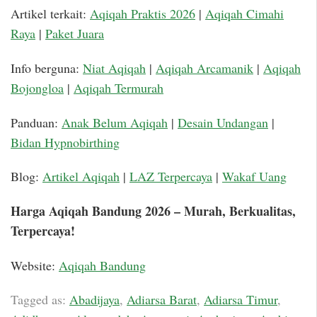
Artikel terkait:
Aqiqah Praktis 2026
|
Aqiqah Cimahi
Raya
|
Paket Juara
Info berguna:
Niat Aqiqah
|
Aqiqah Arcamanik
|
Aqiqah
Bojongloa
|
Aqiqah Termurah
Panduan:
Anak Belum Aqiqah
|
Desain Undangan
|
Bidan Hypnobirthing
Blog:
Artikel Aqiqah
|
LAZ Terpercaya
|
Wakaf Uang
Harga Aqiqah Bandung 2026 – Murah, Berkualitas,
Terpercaya!
Website:
Aqiqah Bandung
Tagged as:
Abadijaya
,
Adiarsa Barat
,
Adiarsa Timur
,