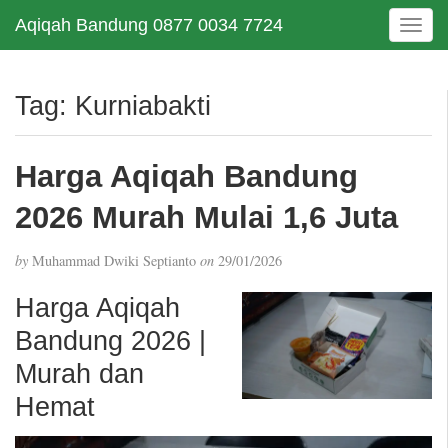
Aqiqah Bandung 0877 0034 7724
T
o
g
g
Tag:
Kurniabakti
l
e
n
Harga Aqiqah Bandung
a
v
2026 Murah Mulai 1,6 Juta
i
g
by
Muhammad Dwiki Septianto
on
29/01/2026
a
t
Harga Aqiqah
i
Bandung 2026 |
o
n
Murah dan
Hemat