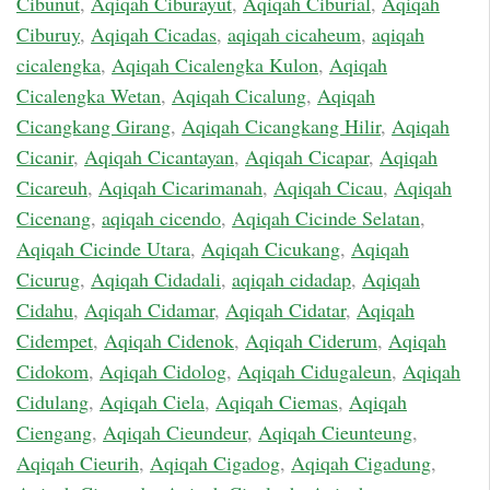
Cibunut
,
Aqiqah Ciburayut
,
Aqiqah Ciburial
,
Aqiqah
Ciburuy
,
Aqiqah Cicadas
,
aqiqah cicaheum
,
aqiqah
cicalengka
,
Aqiqah Cicalengka Kulon
,
Aqiqah
Cicalengka Wetan
,
Aqiqah Cicalung
,
Aqiqah
Cicangkang Girang
,
Aqiqah Cicangkang Hilir
,
Aqiqah
Cicanir
,
Aqiqah Cicantayan
,
Aqiqah Cicapar
,
Aqiqah
Cicareuh
,
Aqiqah Cicarimanah
,
Aqiqah Cicau
,
Aqiqah
Cicenang
,
aqiqah cicendo
,
Aqiqah Cicinde Selatan
,
Aqiqah Cicinde Utara
,
Aqiqah Cicukang
,
Aqiqah
Cicurug
,
Aqiqah Cidadali
,
aqiqah cidadap
,
Aqiqah
Cidahu
,
Aqiqah Cidamar
,
Aqiqah Cidatar
,
Aqiqah
Cidempet
,
Aqiqah Cidenok
,
Aqiqah Ciderum
,
Aqiqah
Cidokom
,
Aqiqah Cidolog
,
Aqiqah Cidugaleun
,
Aqiqah
Cidulang
,
Aqiqah Ciela
,
Aqiqah Ciemas
,
Aqiqah
Ciengang
,
Aqiqah Cieundeur
,
Aqiqah Cieunteung
,
Aqiqah Cieurih
,
Aqiqah Cigadog
,
Aqiqah Cigadung
,