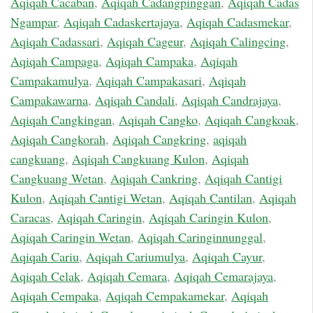
Aqiqah Cacaban
,
Aqiqah Cadangpinggan
,
Aqiqah Cadas
Ngampar
,
Aqiqah Cadaskertajaya
,
Aqiqah Cadasmekar
,
Aqiqah Cadassari
,
Aqiqah Cageur
,
Aqiqah Calingcing
,
Aqiqah Campaga
,
Aqiqah Campaka
,
Aqiqah
Campakamulya
,
Aqiqah Campakasari
,
Aqiqah
Campakawarna
,
Aqiqah Candali
,
Aqiqah Candrajaya
,
Aqiqah Cangkingan
,
Aqiqah Cangko
,
Aqiqah Cangkoak
,
Aqiqah Cangkorah
,
Aqiqah Cangkring
,
aqiqah
cangkuang
,
Aqiqah Cangkuang Kulon
,
Aqiqah
Cangkuang Wetan
,
Aqiqah Cankring
,
Aqiqah Cantigi
Kulon
,
Aqiqah Cantigi Wetan
,
Aqiqah Cantilan
,
Aqiqah
Caracas
,
Aqiqah Caringin
,
Aqiqah Caringin Kulon
,
Aqiqah Caringin Wetan
,
Aqiqah Caringinnunggal
,
Aqiqah Cariu
,
Aqiqah Cariumulya
,
Aqiqah Cayur
,
Aqiqah Celak
,
Aqiqah Cemara
,
Aqiqah Cemarajaya
,
Aqiqah Cempaka
,
Aqiqah Cempakamekar
,
Aqiqah