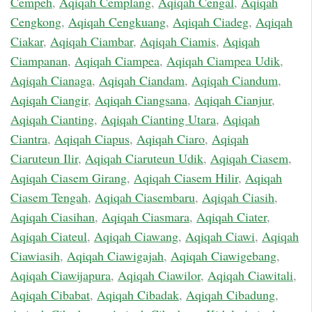
Cempeh
,
Aqiqah Cemplang
,
Aqiqah Cengal
,
Aqiqah
Cengkong
,
Aqiqah Cengkuang
,
Aqiqah Ciadeg
,
Aqiqah
Ciakar
,
Aqiqah Ciambar
,
Aqiqah Ciamis
,
Aqiqah
Ciampanan
,
Aqiqah Ciampea
,
Aqiqah Ciampea Udik
,
Aqiqah Cianaga
,
Aqiqah Ciandam
,
Aqiqah Ciandum
,
Aqiqah Ciangir
,
Aqiqah Ciangsana
,
Aqiqah Cianjur
,
Aqiqah Cianting
,
Aqiqah Cianting Utara
,
Aqiqah
Ciantra
,
Aqiqah Ciapus
,
Aqiqah Ciaro
,
Aqiqah
Ciaruteun Ilir
,
Aqiqah Ciaruteun Udik
,
Aqiqah Ciasem
,
Aqiqah Ciasem Girang
,
Aqiqah Ciasem Hilir
,
Aqiqah
Ciasem Tengah
,
Aqiqah Ciasembaru
,
Aqiqah Ciasih
,
Aqiqah Ciasihan
,
Aqiqah Ciasmara
,
Aqiqah Ciater
,
Aqiqah Ciateul
,
Aqiqah Ciawang
,
Aqiqah Ciawi
,
Aqiqah
Ciawiasih
,
Aqiqah Ciawigajah
,
Aqiqah Ciawigebang
,
Aqiqah Ciawijapura
,
Aqiqah Ciawilor
,
Aqiqah Ciawitali
,
Aqiqah Cibabat
,
Aqiqah Cibadak
,
Aqiqah Cibadung
,