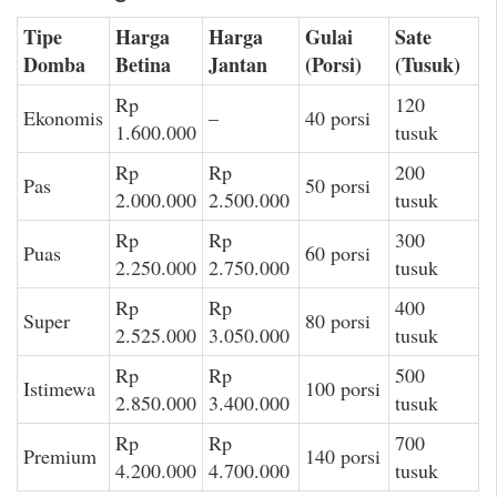
Tipe
Harga
Harga
Gulai
Sate
Domba
Betina
Jantan
(Porsi)
(Tusuk)
Rp
120
Ekonomis
–
40 porsi
1.600.000
tusuk
Rp
Rp
200
Pas
50 porsi
2.000.000
2.500.000
tusuk
Rp
Rp
300
Puas
60 porsi
2.250.000
2.750.000
tusuk
Rp
Rp
400
Super
80 porsi
2.525.000
3.050.000
tusuk
Rp
Rp
500
Istimewa
100 porsi
2.850.000
3.400.000
tusuk
Rp
Rp
700
Premium
140 porsi
4.200.000
4.700.000
tusuk