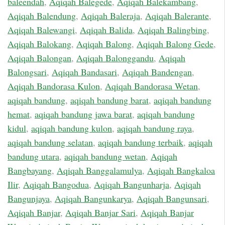
baleendah
,
Aqiqah Balegede
,
Aqiqah Balekambang
,
Aqiqah Balendung
,
Aqiqah Baleraja
,
Aqiqah Balerante
,
Aqiqah Balewangi
,
Aqiqah Balida
,
Aqiqah Balingbing
,
Aqiqah Balokang
,
Aqiqah Balong
,
Aqiqah Balong Gede
,
Aqiqah Balongan
,
Aqiqah Balonggandu
,
Aqiqah
Balongsari
,
Aqiqah Bandasari
,
Aqiqah Bandengan
,
Aqiqah Bandorasa Kulon
,
Aqiqah Bandorasa Wetan
,
aqiqah bandung
,
aqiqah bandung barat
,
aqiqah bandung
hemat
,
aqiqah bandung jawa barat
,
aqiqah bandung
kidul
,
aqiqah bandung kulon
,
aqiqah bandung raya
,
aqiqah bandung selatan
,
aqiqah bandung terbaik
,
aqiqah
bandung utara
,
aqiqah bandung wetan
,
Aqiqah
Bangbayang
,
Aqiqah Banggalamulya
,
Aqiqah Bangkaloa
Ilir
,
Aqiqah Bangodua
,
Aqiqah Bangunharja
,
Aqiqah
Bangunjaya
,
Aqiqah Bangunkarya
,
Aqiqah Bangunsari
,
Aqiqah Banjar
,
Aqiqah Banjar Sari
,
Aqiqah Banjar