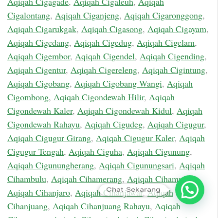
Aqiqah Cigagade
,
Aqiqah Cigaleuh
,
Aqiqah
Cigalontang
,
Aqiqah Ciganjeng
,
Aqiqah Cigaronggong
,
Aqiqah Cigarukgak
,
Aqiqah Cigasong
,
Aqiqah Cigayam
,
Aqiqah Cigedang
,
Aqiqah Cigedug
,
Aqiqah Cigelam
,
Aqiqah Cigembor
,
Aqiqah Cigendel
,
Aqiqah Cigending
,
Aqiqah Cigentur
,
Aqiqah Cigereleng
,
Aqiqah Cigintung
,
Aqiqah Cigobang
,
Aqiqah Cigobang Wangi
,
Aqiqah
Cigombong
,
Aqiqah Cigondewah Hilir
,
Aqiqah
Cigondewah Kaler
,
Aqiqah Cigondewah Kidul
,
Aqiqah
Cigondewah Rahayu
,
Aqiqah Cigudeg
,
Aqiqah Cigugur
,
Aqiqah Cigugur Girang
,
Aqiqah Cigugur Kaler
,
Aqiqah
Cigugur Tengah
,
Aqiqah Ciguha
,
Aqiqah Cigunung
,
Aqiqah Cigunungherang
,
Aqiqah Cigunungsari
,
Aqiqah
Cihambulu
,
Aqiqah Cihamerang
,
Aqiqah Cihampelas
,
Chat Sekarang
Aqiqah Cihanjaro
,
Aqiqah Cihanjawar
,
Aqiqah
Cihanjuang
,
Aqiqah Cihanjuang Rahayu
,
Aqiqah