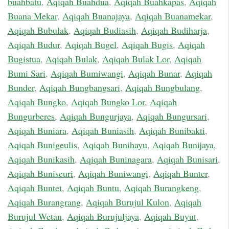
buahbatu
,
Aqiqah Buahdua
,
Aqiqah Buahkapas
,
Aqiqah
Buana Mekar
,
Aqiqah Buanajaya
,
Aqiqah Buanamekar
,
Aqiqah Bubulak
,
Aqiqah Budiasih
,
Aqiqah Budiharja
,
Aqiqah Budur
,
Aqiqah Bugel
,
Aqiqah Bugis
,
Aqiqah
Bugistua
,
Aqiqah Bulak
,
Aqiqah Bulak Lor
,
Aqiqah
Bumi Sari
,
Aqiqah Bumiwangi
,
Aqiqah Bunar
,
Aqiqah
Bunder
,
Aqiqah Bungbangsari
,
Aqiqah Bungbulang
,
Aqiqah Bungko
,
Aqiqah Bungko Lor
,
Aqiqah
Bungurberes
,
Aqiqah Bungurjaya
,
Aqiqah Bungursari
,
Aqiqah Buniara
,
Aqiqah Buniasih
,
Aqiqah Bunibakti
,
Aqiqah Bunigeulis
,
Aqiqah Bunihayu
,
Aqiqah Bunijaya
,
Aqiqah Bunikasih
,
Aqiqah Buninagara
,
Aqiqah Bunisari
,
Aqiqah Buniseuri
,
Aqiqah Buniwangi
,
Aqiqah Bunter
,
Aqiqah Buntet
,
Aqiqah Buntu
,
Aqiqah Burangkeng
,
Aqiqah Burangrang
,
Aqiqah Burujul Kulon
,
Aqiqah
Burujul Wetan
,
Aqiqah Burujuljaya
,
Aqiqah Buyut
,