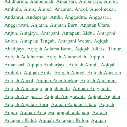
Adidharma
,
Alamendah
,
Amansari
,
Ambarjaya
,
Ambit
,
Ambulu
,
Amis
,
Ampel
,
Ancaran
,
Ancol
,
Ancolmekar
,
Andamui
,
Andapraja
,
Andir
,
Anggadita
,
Anggasari
,
Anggrawati
,
Anjatan
,
Anjatan Baru
,
Anjatan Utara
,
Anjun
,
Antajaya
,
Antapani
,
Antapani Kidul
,
Antapani
Kulon
,
Antapani Tengah
,
Antapani Wetan
,
Aqiqah
Abadijaya
,
Aqiqah Adiarsa Barat
,
Aqiqah Adiarsa Timur
,
Aqiqah Adidharma
,
Aqiqah Alamendah
,
Aqiqah
Amansari
,
Aqiqah Ambarjaya
,
Aqiqah Ambit
,
Aqiqah
Ambulu
,
Aqiqah Amis
,
Aqiqah Ampel
,
Aqiqah Ancaran
,
Aqiqah Ancol
,
Aqiqah Ancolmekar
,
Aqiqah Andamui
,
Aqiqah Andapraja
,
aqiqah andir
,
Aqiqah Anggadita
,
Aqiqah Anggasari
,
Aqiqah Anggrawati
,
Aqiqah Anjatan
,
Aqiqah Anjatan Baru
,
Aqiqah Anjatan Utara
,
Aqiqah
Anjun
,
Aqiqah Antajaya
,
aqiqah antapani
,
Aqiqah
Antapani Kidul
,
Aqiqah Antapani Kulon
,
Aqiqah