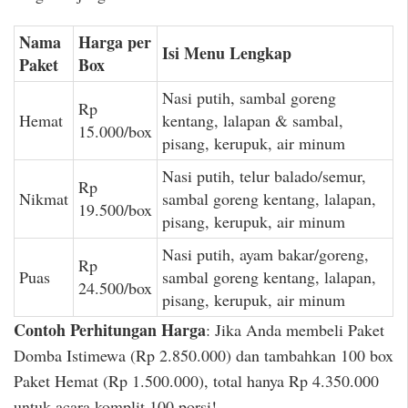
Nama
Harga per
Isi Menu Lengkap
Paket
Box
Nasi putih, sambal goreng
Rp
Hemat
kentang, lalapan & sambal,
15.000/box
pisang, kerupuk, air minum
Nasi putih, telur balado/semur,
Rp
Nikmat
sambal goreng kentang, lalapan,
19.500/box
pisang, kerupuk, air minum
Nasi putih, ayam bakar/goreng,
Rp
Puas
sambal goreng kentang, lalapan,
24.500/box
pisang, kerupuk, air minum
Contoh Perhitungan Harga
: Jika Anda membeli Paket
Domba Istimewa (Rp 2.850.000) dan tambahkan 100 box
Paket Hemat (Rp 1.500.000), total hanya Rp 4.350.000
untuk acara komplit 100 porsi!