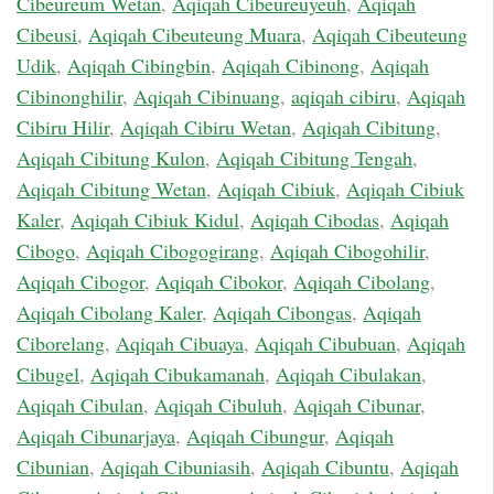
Cibeureum Wetan
,
Aqiqah Cibeureuyeuh
,
Aqiqah
Cibeusi
,
Aqiqah Cibeuteung Muara
,
Aqiqah Cibeuteung
Udik
,
Aqiqah Cibingbin
,
Aqiqah Cibinong
,
Aqiqah
Cibinonghilir
,
Aqiqah Cibinuang
,
aqiqah cibiru
,
Aqiqah
Cibiru Hilir
,
Aqiqah Cibiru Wetan
,
Aqiqah Cibitung
,
Aqiqah Cibitung Kulon
,
Aqiqah Cibitung Tengah
,
Aqiqah Cibitung Wetan
,
Aqiqah Cibiuk
,
Aqiqah Cibiuk
Kaler
,
Aqiqah Cibiuk Kidul
,
Aqiqah Cibodas
,
Aqiqah
Cibogo
,
Aqiqah Cibogogirang
,
Aqiqah Cibogohilir
,
Aqiqah Cibogor
,
Aqiqah Cibokor
,
Aqiqah Cibolang
,
Aqiqah Cibolang Kaler
,
Aqiqah Cibongas
,
Aqiqah
Ciborelang
,
Aqiqah Cibuaya
,
Aqiqah Cibubuan
,
Aqiqah
Cibugel
,
Aqiqah Cibukamanah
,
Aqiqah Cibulakan
,
Aqiqah Cibulan
,
Aqiqah Cibuluh
,
Aqiqah Cibunar
,
Aqiqah Cibunarjaya
,
Aqiqah Cibungur
,
Aqiqah
Cibunian
,
Aqiqah Cibuniasih
,
Aqiqah Cibuntu
,
Aqiqah