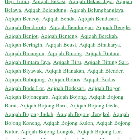
Beji Timur
,
Aqiqah Bekasi
,
Aqiqah Bekasi Jaya
,
Aqiqah
Belawa
,
Aqiqah Belendung
,
Aqiqah Belungbangjaya
,
Aqiqah Bencoy
,
Aqiqah Benda
,
Aqiqah Bendasari
,
Aqiqah Bendoroto
,
Aqiqah Bendungan
,
Aqiqah Bengle
,
Aqiqah Benjot
,
Aqiqah Benteng
,
Aqiqah Berekah
,
Aqiqah Beringin
,
Aqiqah Beusi
,
Aqiqah Binakarya
,
Aqiqah Binangun
,
Aqiqah Binong
,
Aqiqah Bintara
,
Aqiqah Bintara Jaya
,
Aqiqah Biru
,
Aqiqah Bitung Sari
,
Aqiqah Biyawak
,
Aqiqah Blanakan
,
Aqiqah Blender
,
Aqiqah Bobojong
,
Aqiqah Bobos
,
Aqiqah Bodas
,
Aqiqah Bode Lor
,
Aqiqah Bodesari
,
Aqiqah Bogor
,
Aqiqah Bojonegara
,
Aqiqah Bojong
,
Aqiqah Bojong
Barat
,
Aqiqah Bojong Baru
,
Aqiqah Bojong Gede
,
Aqiqah Bojong Indah
,
Aqiqah Bojong Jengkol
,
Aqiqah
Bojong Koneng
,
Aqiqah Bojong Kulon
,
Aqiqah Bojong
Kulur
,
Aqiqah Bojong Longok
,
Aqiqah Bojong Lor
,