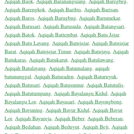
Aqiqah Baok
,
Aqiqah Baranangsiang
,
Aqiqah Baregbeg
,
Aqiqah Barengkok
,
Aqiqah Baribis
,
Aqiqah Barisan
,
Aqiqah Baros
,
Aqiqah Barugbug
,
Aqiqah Barumekar
,
Aqiqah Barusari
,
Aqiqah Barusuda
,
Aqiqah Batangsari
,
Aqiqah Batok
,
Aqiqah Battembat
,
Aqiqah Batu Jajar
,
Aqiqah Batu Layang
,
Aqiqah Batujajar
,
Aqiqah Batujajar
Barat
,
Aqiqah Batujajar Timur
,
Aqiqah Batujaya
,
Aqiqah
Batukaras
,
Aqiqah Batukarut
,
Aqiqah Batulawang
,
Aqiqah Batulayang
,
Aqiqah Batumalang
,
aqiqah
batununggal
,
Aqiqah Baturaden
,
Aqiqah Baturuyuk
,
Aqiqah Batusari
,
Aqiqah Batusumur
,
Aqiqah Batutulis
,
Aqiqah Batutumpang
,
Aqiqah Bayalangu Kidul
,
Aqiqah
Bayalangu Lor
,
Aqiqah Bayasari
,
Aqiqah Bayongbong
,
Aqiqah Bayuning
,
Aqiqah Bayur Kidul
,
Aqiqah Bayur
Lor
,
Aqiqah Bayureja
,
Aqiqah Beber
,
Aqiqah Beberan
,
Aqiqah Bedahan
,
Aqiqah Beduyut
,
Aqiqah Beji
,
Aqiqah