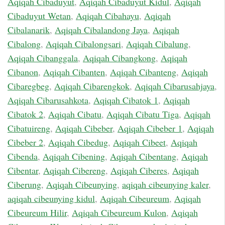
Aqiqah Cibaduyut
,
Aqiqah Cibaduyut Kidul
,
Aqiqah
Cibaduyut Wetan
,
Aqiqah Cibahayu
,
Aqiqah
Cibalanarik
,
Aqiqah Cibalandong Jaya
,
Aqiqah
Cibalong
,
Aqiqah Cibalongsari
,
Aqiqah Cibalung
,
Aqiqah Cibanggala
,
Aqiqah Cibangkong
,
Aqiqah
Cibanon
,
Aqiqah Cibanten
,
Aqiqah Cibanteng
,
Aqiqah
Cibaregbeg
,
Aqiqah Cibarengkok
,
Aqiqah Cibarusahjaya
,
Aqiqah Cibarusahkota
,
Aqiqah Cibatok 1
,
Aqiqah
Cibatok 2
,
Aqiqah Cibatu
,
Aqiqah Cibatu Tiga
,
Aqiqah
Cibatuireng
,
Aqiqah Cibeber
,
Aqiqah Cibeber 1
,
Aqiqah
Cibeber 2
,
Aqiqah Cibedug
,
Aqiqah Cibeet
,
Aqiqah
Cibenda
,
Aqiqah Cibening
,
Aqiqah Cibentang
,
Aqiqah
Cibentar
,
Aqiqah Cibereng
,
Aqiqah Ciberes
,
Aqiqah
Ciberung
,
Aqiqah Cibeunying
,
aqiqah cibeunying kaler
,
aqiqah cibeunying kidul
,
Aqiqah Cibeureum
,
Aqiqah
Cibeureum Hilir
,
Aqiqah Cibeureum Kulon
,
Aqiqah