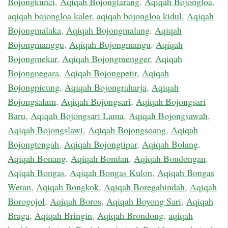
Bojongkunci
,
Aqiqah Bojonglarang
,
Aqiqah Bojongloa
,
aqiqah bojongloa kaler
,
aqiqah bojongloa kidul
,
Aqiqah
Bojongmalaka
,
Aqiqah Bojongmalang
,
Aqiqah
Bojongmanggu
,
Aqiqah Bojongmangu
,
Aqiqah
Bojongmekar
,
Aqiqah Bojongmengger
,
Aqiqah
Bojongnegara
,
Aqiqah Bojongpetir
,
Aqiqah
Bojongpicung
,
Aqiqah Bojongraharja
,
Aqiqah
Bojongsalam
,
Aqiqah Bojongsari
,
Aqiqah Bojongsari
Baru
,
Aqiqah Bojongsari Lama
,
Aqiqah Bojongsawah
,
Aqiqah Bojongslawi
,
Aqiqah Bojongsoang
,
Aqiqah
Bojongtengah
,
Aqiqah Bojongtipar
,
Aqiqah Bolang
,
Aqiqah Bonang
,
Aqiqah Bondan
,
Aqiqah Bondongan
,
Aqiqah Bongas
,
Aqiqah Bongas Kulon
,
Aqiqah Bongas
Wetan
,
Aqiqah Bongkok
,
Aqiqah Boregahindah
,
Aqiqah
Borogojol
,
Aqiqah Boros
,
Aqiqah Boyong Sari
,
Aqiqah
Braga
,
Aqiqah Bringin
,
Aqiqah Brondong
,
aqiqah