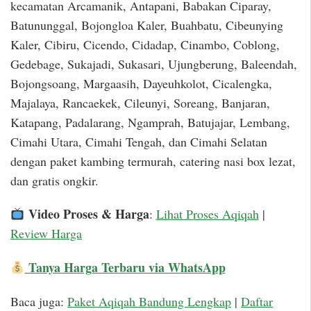
kecamatan Arcamanik, Antapani, Babakan Ciparay,
Batununggal, Bojongloa Kaler, Buahbatu, Cibeunying
Kaler, Cibiru, Cicendo, Cidadap, Cinambo, Coblong,
Gedebage, Sukajadi, Sukasari, Ujungberung, Baleendah,
Bojongsoang, Margaasih, Dayeuhkolot, Cicalengka,
Majalaya, Rancaekek, Cileunyi, Soreang, Banjaran,
Katapang, Padalarang, Ngamprah, Batujajar, Lembang,
Cimahi Utara, Cimahi Tengah, dan Cimahi Selatan
dengan paket kambing termurah, catering nasi box lezat,
dan gratis ongkir.
Video Proses & Harga
:
Lihat Proses Aqiqah
|
Review Harga
Tanya Harga Terbaru via WhatsApp
Baca juga:
Paket Aqiqah Bandung Lengkap
|
Daftar