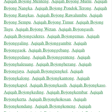
Aqiqah Bojong Menteng
,
Aqiqah Bojong Murni
,
Aqiqah
Bojong Nangka
,
Aqiqah Bojong Pondok Terong
,
Aqiqah
Bojong Rangkas
,
Aqiqah Bojong Rawalumbu
,
Aqiqah
Bojong Sempu
,
Aqiqah Bojong Timur
,
Aqiqah Bojong
Tugu
,
Aqiqah Bojong Wetan
,
Aqiqah Bojongasih
,
Aqiqah Bojongcideres
,
Aqiqah Bojongemas
,
Aqiqah
Bojonggaling
,
Aqiqah Bojonggambir
,
Aqiqah
Bojonggaok
,
Aqiqah Bojonggebang
,
Aqiqah
Bojonggedang
,
Aqiqah Bojonggenteng
,
Aqiqah
Bojonghaleuang
,
Aqiqah Bojongherang
,
Aqiqah
Bojongjaya
,
Aqiqah Bojongjengkol
,
Aqiqah
Bojongkalong
,
Aqiqah Bojongkantong
,
Aqiqah
Bojongkapol
,
Aqiqah Bojongkasih
,
Aqiqah Bojongkaso
,
Aqiqah Bojongkeding
,
Aqiqah Bojongkembar
,
Aqiqah
Bojongkerta
,
Aqiqah Bojongkokosan
,
Aqiqah
Bojongkondang
,
Aqiqah Bojongkoneng
,
Aqiqah