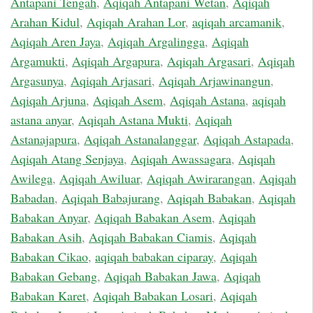
Antapani Tengah
,
Aqiqah Antapani Wetan
,
Aqiqah
Arahan Kidul
,
Aqiqah Arahan Lor
,
aqiqah arcamanik
,
Aqiqah Aren Jaya
,
Aqiqah Argalingga
,
Aqiqah
Argamukti
,
Aqiqah Argapura
,
Aqiqah Argasari
,
Aqiqah
Argasunya
,
Aqiqah Arjasari
,
Aqiqah Arjawinangun
,
Aqiqah Arjuna
,
Aqiqah Asem
,
Aqiqah Astana
,
aqiqah
astana anyar
,
Aqiqah Astana Mukti
,
Aqiqah
Astanajapura
,
Aqiqah Astanalanggar
,
Aqiqah Astapada
,
Aqiqah Atang Senjaya
,
Aqiqah Awassagara
,
Aqiqah
Awilega
,
Aqiqah Awiluar
,
Aqiqah Awirarangan
,
Aqiqah
Babadan
,
Aqiqah Babajurang
,
Aqiqah Babakan
,
Aqiqah
Babakan Anyar
,
Aqiqah Babakan Asem
,
Aqiqah
Babakan Asih
,
Aqiqah Babakan Ciamis
,
Aqiqah
Babakan Cikao
,
aqiqah babakan ciparay
,
Aqiqah
Babakan Gebang
,
Aqiqah Babakan Jawa
,
Aqiqah
Babakan Karet
,
Aqiqah Babakan Losari
,
Aqiqah