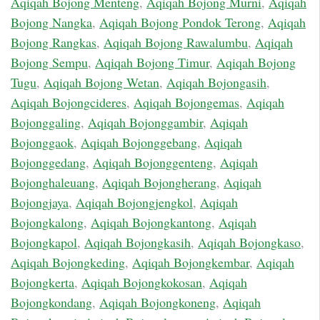
Aqiqah Bojong Menteng
,
Aqiqah Bojong Murni
,
Aqiqah
Bojong Nangka
,
Aqiqah Bojong Pondok Terong
,
Aqiqah
Bojong Rangkas
,
Aqiqah Bojong Rawalumbu
,
Aqiqah
Bojong Sempu
,
Aqiqah Bojong Timur
,
Aqiqah Bojong
Tugu
,
Aqiqah Bojong Wetan
,
Aqiqah Bojongasih
,
Aqiqah Bojongcideres
,
Aqiqah Bojongemas
,
Aqiqah
Bojonggaling
,
Aqiqah Bojonggambir
,
Aqiqah
Bojonggaok
,
Aqiqah Bojonggebang
,
Aqiqah
Bojonggedang
,
Aqiqah Bojonggenteng
,
Aqiqah
Bojonghaleuang
,
Aqiqah Bojongherang
,
Aqiqah
Bojongjaya
,
Aqiqah Bojongjengkol
,
Aqiqah
Bojongkalong
,
Aqiqah Bojongkantong
,
Aqiqah
Bojongkapol
,
Aqiqah Bojongkasih
,
Aqiqah Bojongkaso
,
Aqiqah Bojongkeding
,
Aqiqah Bojongkembar
,
Aqiqah
Bojongkerta
,
Aqiqah Bojongkokosan
,
Aqiqah
Bojongkondang
,
Aqiqah Bojongkoneng
,
Aqiqah