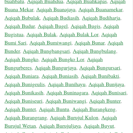
buahbatu
,
Aqiqah Buahdua
,
Aqiqah Buahkapas
,
Aqiqah
Buana Mekar
,
Aqiqah Buanajaya
,
Aqiqah Buanamekar
,
Aqiqah Bubulak
,
Aqiqah Budiasih
,
Aqiqah Budiharja
,
Aqiqah Budur
,
Aqiqah Bugel
,
Aqiqah Bugis
,
Aqiqah
Bugistua
,
Aqiqah Bulak
,
Aqiqah Bulak Lor
,
Aqiqah
Bumi Sari
,
Aqiqah Bumiwangi
,
Aqiqah Bunar
,
Aqiqah
Bunder
,
Aqiqah Bungbangsari
,
Aqiqah Bungbulang
,
Aqiqah Bungko
,
Aqiqah Bungko Lor
,
Aqiqah
Bungurberes
,
Aqiqah Bungurjaya
,
Aqiqah Bungursari
,
Aqiqah Buniara
,
Aqiqah Buniasih
,
Aqiqah Bunibakti
,
Aqiqah Bunigeulis
,
Aqiqah Bunihayu
,
Aqiqah Bunijaya
,
Aqiqah Bunikasih
,
Aqiqah Buninagara
,
Aqiqah Bunisari
,
Aqiqah Buniseuri
,
Aqiqah Buniwangi
,
Aqiqah Bunter
,
Aqiqah Buntet
,
Aqiqah Buntu
,
Aqiqah Burangkeng
,
Aqiqah Burangrang
,
Aqiqah Burujul Kulon
,
Aqiqah
Burujul Wetan
,
Aqiqah Burujuljaya
,
Aqiqah Buyut
,