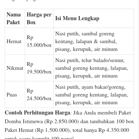
Nama
Harga per
Isi Menu Lengkap
Paket
Box
Nasi putih, sambal goreng
Rp
Hemat
kentang, lalapan & sambal,
15.000/box
pisang, kerupuk, air minum
Nasi putih, telur balado/semur,
Rp
Nikmat
sambal goreng kentang, lalapan,
19.500/box
pisang, kerupuk, air minum
Nasi putih, ayam bakar/goreng,
Rp
Puas
sambal goreng kentang, lalapan,
24.500/box
pisang, kerupuk, air minum
Contoh Perhitungan Harga
: Jika Anda membeli Paket
Domba Istimewa (Rp 2.850.000) dan tambahkan 100 box
Paket Hemat (Rp 1.500.000), total hanya Rp 4.350.000
untuk acara komplit 100 porsi!