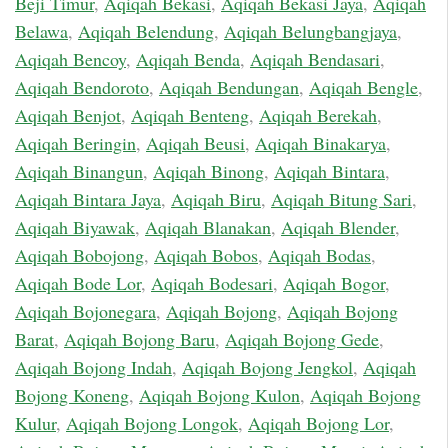
Beji Timur
,
Aqiqah Bekasi
,
Aqiqah Bekasi Jaya
,
Aqiqah
Belawa
,
Aqiqah Belendung
,
Aqiqah Belungbangjaya
,
Aqiqah Bencoy
,
Aqiqah Benda
,
Aqiqah Bendasari
,
Aqiqah Bendoroto
,
Aqiqah Bendungan
,
Aqiqah Bengle
,
Aqiqah Benjot
,
Aqiqah Benteng
,
Aqiqah Berekah
,
Aqiqah Beringin
,
Aqiqah Beusi
,
Aqiqah Binakarya
,
Aqiqah Binangun
,
Aqiqah Binong
,
Aqiqah Bintara
,
Aqiqah Bintara Jaya
,
Aqiqah Biru
,
Aqiqah Bitung Sari
,
Aqiqah Biyawak
,
Aqiqah Blanakan
,
Aqiqah Blender
,
Aqiqah Bobojong
,
Aqiqah Bobos
,
Aqiqah Bodas
,
Aqiqah Bode Lor
,
Aqiqah Bodesari
,
Aqiqah Bogor
,
Aqiqah Bojonegara
,
Aqiqah Bojong
,
Aqiqah Bojong
Barat
,
Aqiqah Bojong Baru
,
Aqiqah Bojong Gede
,
Aqiqah Bojong Indah
,
Aqiqah Bojong Jengkol
,
Aqiqah
Bojong Koneng
,
Aqiqah Bojong Kulon
,
Aqiqah Bojong
Kulur
,
Aqiqah Bojong Longok
,
Aqiqah Bojong Lor
,