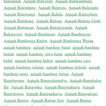
baleendah
,
Aqiqah Balegede
,
Aqiqah Balekambang
,
Aqiqah Balendung
,
Aqiqah Baleraja
,
Aqiqah Balerante
,
Aqiqah Balewangi
,
Aqiqah Balida
,
Aqiqah Balingbing
,
Aqiqah Balokang
,
Aqiqah Balong
,
Aqiqah Balong Gede
,
Aqiqah Balongan
,
Aqiqah Balonggandu
,
Aqiqah
Balongsari
,
Aqiqah Bandasari
,
Aqiqah Bandengan
,
Aqiqah Bandorasa Kulon
,
Aqiqah Bandorasa Wetan
,
aqiqah bandung
,
aqiqah bandung barat
,
aqiqah bandung
hemat
,
aqiqah bandung jawa barat
,
aqiqah bandung
kidul
,
aqiqah bandung kulon
,
aqiqah bandung raya
,
aqiqah bandung selatan
,
aqiqah bandung terbaik
,
aqiqah
bandung utara
,
aqiqah bandung wetan
,
Aqiqah
Bangbayang
,
Aqiqah Banggalamulya
,
Aqiqah Bangkaloa
Ilir
,
Aqiqah Bangodua
,
Aqiqah Bangunharja
,
Aqiqah
Bangunjaya
,
Aqiqah Bangunkarya
,
Aqiqah Bangunsari
,
Aqiqah Banjar
,
Aqiqah Banjar Sari
,
Aqiqah Banjar