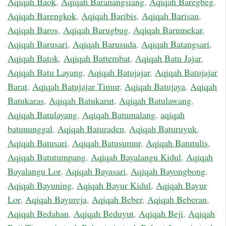
Aqiqah Baok
,
Aqiqah Baranangsiang
,
Aqiqah Baregbeg
,
Aqiqah Barengkok
,
Aqiqah Baribis
,
Aqiqah Barisan
,
Aqiqah Baros
,
Aqiqah Barugbug
,
Aqiqah Barumekar
,
Aqiqah Barusari
,
Aqiqah Barusuda
,
Aqiqah Batangsari
,
Aqiqah Batok
,
Aqiqah Battembat
,
Aqiqah Batu Jajar
,
Aqiqah Batu Layang
,
Aqiqah Batujajar
,
Aqiqah Batujajar
Barat
,
Aqiqah Batujajar Timur
,
Aqiqah Batujaya
,
Aqiqah
Batukaras
,
Aqiqah Batukarut
,
Aqiqah Batulawang
,
Aqiqah Batulayang
,
Aqiqah Batumalang
,
aqiqah
batununggal
,
Aqiqah Baturaden
,
Aqiqah Baturuyuk
,
Aqiqah Batusari
,
Aqiqah Batusumur
,
Aqiqah Batutulis
,
Aqiqah Batutumpang
,
Aqiqah Bayalangu Kidul
,
Aqiqah
Bayalangu Lor
,
Aqiqah Bayasari
,
Aqiqah Bayongbong
,
Aqiqah Bayuning
,
Aqiqah Bayur Kidul
,
Aqiqah Bayur
Lor
,
Aqiqah Bayureja
,
Aqiqah Beber
,
Aqiqah Beberan
,
Aqiqah Bedahan
,
Aqiqah Beduyut
,
Aqiqah Beji
,
Aqiqah