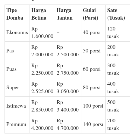
Tipe
Harga
Harga
Gulai
Sate
Domba
Betina
Jantan
(Porsi)
(Tusuk)
Rp
120
Ekonomis
–
40 porsi
1.600.000
tusuk
Rp
Rp
200
Pas
50 porsi
2.000.000
2.500.000
tusuk
Rp
Rp
300
Puas
60 porsi
2.250.000
2.750.000
tusuk
Rp
Rp
400
Super
80 porsi
2.525.000
3.050.000
tusuk
Rp
Rp
500
Istimewa
100 porsi
2.850.000
3.400.000
tusuk
Rp
Rp
700
Premium
140 porsi
4.200.000
4.700.000
tusuk