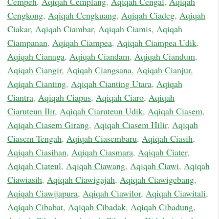
Cempeh
,
Aqiqah Cemplang
,
Aqiqah Cengal
,
Aqiqah
Cengkong
,
Aqiqah Cengkuang
,
Aqiqah Ciadeg
,
Aqiqah
Ciakar
,
Aqiqah Ciambar
,
Aqiqah Ciamis
,
Aqiqah
Ciampanan
,
Aqiqah Ciampea
,
Aqiqah Ciampea Udik
,
Aqiqah Cianaga
,
Aqiqah Ciandam
,
Aqiqah Ciandum
,
Aqiqah Ciangir
,
Aqiqah Ciangsana
,
Aqiqah Cianjur
,
Aqiqah Cianting
,
Aqiqah Cianting Utara
,
Aqiqah
Ciantra
,
Aqiqah Ciapus
,
Aqiqah Ciaro
,
Aqiqah
Ciaruteun Ilir
,
Aqiqah Ciaruteun Udik
,
Aqiqah Ciasem
,
Aqiqah Ciasem Girang
,
Aqiqah Ciasem Hilir
,
Aqiqah
Ciasem Tengah
,
Aqiqah Ciasembaru
,
Aqiqah Ciasih
,
Aqiqah Ciasihan
,
Aqiqah Ciasmara
,
Aqiqah Ciater
,
Aqiqah Ciateul
,
Aqiqah Ciawang
,
Aqiqah Ciawi
,
Aqiqah
Ciawiasih
,
Aqiqah Ciawigajah
,
Aqiqah Ciawigebang
,
Aqiqah Ciawijapura
,
Aqiqah Ciawilor
,
Aqiqah Ciawitali
,
Aqiqah Cibabat
,
Aqiqah Cibadak
,
Aqiqah Cibadung
,