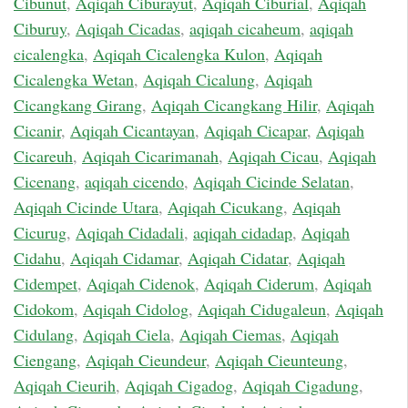
Cibunut
,
Aqiqah Ciburayut
,
Aqiqah Ciburial
,
Aqiqah
Ciburuy
,
Aqiqah Cicadas
,
aqiqah cicaheum
,
aqiqah
cicalengka
,
Aqiqah Cicalengka Kulon
,
Aqiqah
Cicalengka Wetan
,
Aqiqah Cicalung
,
Aqiqah
Cicangkang Girang
,
Aqiqah Cicangkang Hilir
,
Aqiqah
Cicanir
,
Aqiqah Cicantayan
,
Aqiqah Cicapar
,
Aqiqah
Cicareuh
,
Aqiqah Cicarimanah
,
Aqiqah Cicau
,
Aqiqah
Cicenang
,
aqiqah cicendo
,
Aqiqah Cicinde Selatan
,
Aqiqah Cicinde Utara
,
Aqiqah Cicukang
,
Aqiqah
Cicurug
,
Aqiqah Cidadali
,
aqiqah cidadap
,
Aqiqah
Cidahu
,
Aqiqah Cidamar
,
Aqiqah Cidatar
,
Aqiqah
Cidempet
,
Aqiqah Cidenok
,
Aqiqah Ciderum
,
Aqiqah
Cidokom
,
Aqiqah Cidolog
,
Aqiqah Cidugaleun
,
Aqiqah
Cidulang
,
Aqiqah Ciela
,
Aqiqah Ciemas
,
Aqiqah
Ciengang
,
Aqiqah Cieundeur
,
Aqiqah Cieunteung
,
Aqiqah Cieurih
,
Aqiqah Cigadog
,
Aqiqah Cigadung
,