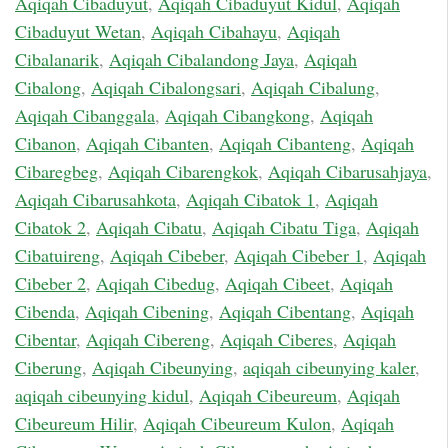
Aqiqah Cibaduyut
,
Aqiqah Cibaduyut Kidul
,
Aqiqah
Cibaduyut Wetan
,
Aqiqah Cibahayu
,
Aqiqah
Cibalanarik
,
Aqiqah Cibalandong Jaya
,
Aqiqah
Cibalong
,
Aqiqah Cibalongsari
,
Aqiqah Cibalung
,
Aqiqah Cibanggala
,
Aqiqah Cibangkong
,
Aqiqah
Cibanon
,
Aqiqah Cibanten
,
Aqiqah Cibanteng
,
Aqiqah
Cibaregbeg
,
Aqiqah Cibarengkok
,
Aqiqah Cibarusahjaya
,
Aqiqah Cibarusahkota
,
Aqiqah Cibatok 1
,
Aqiqah
Cibatok 2
,
Aqiqah Cibatu
,
Aqiqah Cibatu Tiga
,
Aqiqah
Cibatuireng
,
Aqiqah Cibeber
,
Aqiqah Cibeber 1
,
Aqiqah
Cibeber 2
,
Aqiqah Cibedug
,
Aqiqah Cibeet
,
Aqiqah
Cibenda
,
Aqiqah Cibening
,
Aqiqah Cibentang
,
Aqiqah
Cibentar
,
Aqiqah Cibereng
,
Aqiqah Ciberes
,
Aqiqah
Ciberung
,
Aqiqah Cibeunying
,
aqiqah cibeunying kaler
,
aqiqah cibeunying kidul
,
Aqiqah Cibeureum
,
Aqiqah
Cibeureum Hilir
,
Aqiqah Cibeureum Kulon
,
Aqiqah