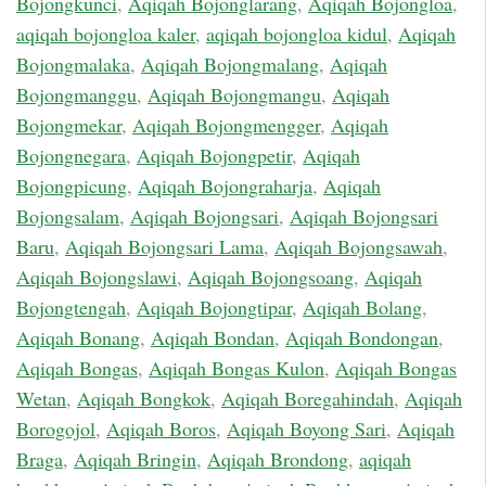
Bojongkunci
,
Aqiqah Bojonglarang
,
Aqiqah Bojongloa
,
aqiqah bojongloa kaler
,
aqiqah bojongloa kidul
,
Aqiqah
Bojongmalaka
,
Aqiqah Bojongmalang
,
Aqiqah
Bojongmanggu
,
Aqiqah Bojongmangu
,
Aqiqah
Bojongmekar
,
Aqiqah Bojongmengger
,
Aqiqah
Bojongnegara
,
Aqiqah Bojongpetir
,
Aqiqah
Bojongpicung
,
Aqiqah Bojongraharja
,
Aqiqah
Bojongsalam
,
Aqiqah Bojongsari
,
Aqiqah Bojongsari
Baru
,
Aqiqah Bojongsari Lama
,
Aqiqah Bojongsawah
,
Aqiqah Bojongslawi
,
Aqiqah Bojongsoang
,
Aqiqah
Bojongtengah
,
Aqiqah Bojongtipar
,
Aqiqah Bolang
,
Aqiqah Bonang
,
Aqiqah Bondan
,
Aqiqah Bondongan
,
Aqiqah Bongas
,
Aqiqah Bongas Kulon
,
Aqiqah Bongas
Wetan
,
Aqiqah Bongkok
,
Aqiqah Boregahindah
,
Aqiqah
Borogojol
,
Aqiqah Boros
,
Aqiqah Boyong Sari
,
Aqiqah
Braga
,
Aqiqah Bringin
,
Aqiqah Brondong
,
aqiqah