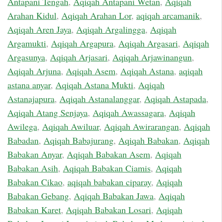
Antapani Tengah
,
Aqiqah Antapani Wetan
,
Aqiqah
Arahan Kidul
,
Aqiqah Arahan Lor
,
aqiqah arcamanik
,
Aqiqah Aren Jaya
,
Aqiqah Argalingga
,
Aqiqah
Argamukti
,
Aqiqah Argapura
,
Aqiqah Argasari
,
Aqiqah
Argasunya
,
Aqiqah Arjasari
,
Aqiqah Arjawinangun
,
Aqiqah Arjuna
,
Aqiqah Asem
,
Aqiqah Astana
,
aqiqah
astana anyar
,
Aqiqah Astana Mukti
,
Aqiqah
Astanajapura
,
Aqiqah Astanalanggar
,
Aqiqah Astapada
,
Aqiqah Atang Senjaya
,
Aqiqah Awassagara
,
Aqiqah
Awilega
,
Aqiqah Awiluar
,
Aqiqah Awirarangan
,
Aqiqah
Babadan
,
Aqiqah Babajurang
,
Aqiqah Babakan
,
Aqiqah
Babakan Anyar
,
Aqiqah Babakan Asem
,
Aqiqah
Babakan Asih
,
Aqiqah Babakan Ciamis
,
Aqiqah
Babakan Cikao
,
aqiqah babakan ciparay
,
Aqiqah
Babakan Gebang
,
Aqiqah Babakan Jawa
,
Aqiqah
Babakan Karet
,
Aqiqah Babakan Losari
,
Aqiqah