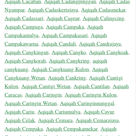
Aqiqah Cacaban
,
Aqiqah Cadangpinggan
,
Aqiqah Cadas
Ngampar
,
Aqiqah Cadaskertajaya
,
Aqiqah Cadasmekar
,
Aqiqah Cadassari
,
Aqiqah Cageur
,
Aqiqah Calingcing
,
Aqiqah Campaga
,
Aqiqah Campaka
,
Aqiqah
Campakamulya
,
Aqiqah Campakasari
,
Aqiqah
Campakawarna
,
Aqiqah Candali
,
Aqiqah Candrajaya
,
Aqiqah Cangkingan
,
Aqiqah Cangko
,
Aqiqah Cangkoak
,
Aqiqah Cangkorah
,
Aqiqah Cangkring
,
aqiqah
cangkuang
,
Aqiqah Cangkuang Kulon
,
Aqiqah
Cangkuang Wetan
,
Aqiqah Cankring
,
Aqiqah Cantigi
Kulon
,
Aqiqah Cantigi Wetan
,
Aqiqah Cantilan
,
Aqiqah
Caracas
,
Aqiqah Caringin
,
Aqiqah Caringin Kulon
,
Aqiqah Caringin Wetan
,
Aqiqah Caringinnunggal
,
Aqiqah Cariu
,
Aqiqah Cariumulya
,
Aqiqah Cayur
,
Aqiqah Celak
,
Aqiqah Cemara
,
Aqiqah Cemarajaya
,
Aqiqah Cempaka
,
Aqiqah Cempakamekar
,
Aqiqah