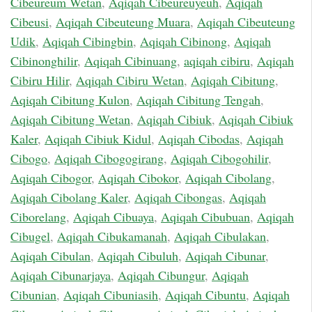
Cibeureum Wetan
,
Aqiqah Cibeureuyeuh
,
Aqiqah
Cibeusi
,
Aqiqah Cibeuteung Muara
,
Aqiqah Cibeuteung
Udik
,
Aqiqah Cibingbin
,
Aqiqah Cibinong
,
Aqiqah
Cibinonghilir
,
Aqiqah Cibinuang
,
aqiqah cibiru
,
Aqiqah
Cibiru Hilir
,
Aqiqah Cibiru Wetan
,
Aqiqah Cibitung
,
Aqiqah Cibitung Kulon
,
Aqiqah Cibitung Tengah
,
Aqiqah Cibitung Wetan
,
Aqiqah Cibiuk
,
Aqiqah Cibiuk
Kaler
,
Aqiqah Cibiuk Kidul
,
Aqiqah Cibodas
,
Aqiqah
Cibogo
,
Aqiqah Cibogogirang
,
Aqiqah Cibogohilir
,
Aqiqah Cibogor
,
Aqiqah Cibokor
,
Aqiqah Cibolang
,
Aqiqah Cibolang Kaler
,
Aqiqah Cibongas
,
Aqiqah
Ciborelang
,
Aqiqah Cibuaya
,
Aqiqah Cibubuan
,
Aqiqah
Cibugel
,
Aqiqah Cibukamanah
,
Aqiqah Cibulakan
,
Aqiqah Cibulan
,
Aqiqah Cibuluh
,
Aqiqah Cibunar
,
Aqiqah Cibunarjaya
,
Aqiqah Cibungur
,
Aqiqah
Cibunian
,
Aqiqah Cibuniasih
,
Aqiqah Cibuntu
,
Aqiqah