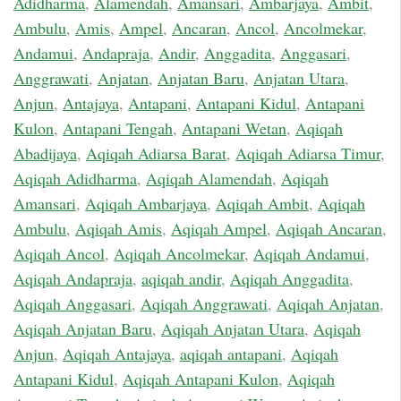
Adidharma
,
Alamendah
,
Amansari
,
Ambarjaya
,
Ambit
,
Ambulu
,
Amis
,
Ampel
,
Ancaran
,
Ancol
,
Ancolmekar
,
Andamui
,
Andapraja
,
Andir
,
Anggadita
,
Anggasari
,
Anggrawati
,
Anjatan
,
Anjatan Baru
,
Anjatan Utara
,
Anjun
,
Antajaya
,
Antapani
,
Antapani Kidul
,
Antapani
Kulon
,
Antapani Tengah
,
Antapani Wetan
,
Aqiqah
Abadijaya
,
Aqiqah Adiarsa Barat
,
Aqiqah Adiarsa Timur
,
Aqiqah Adidharma
,
Aqiqah Alamendah
,
Aqiqah
Amansari
,
Aqiqah Ambarjaya
,
Aqiqah Ambit
,
Aqiqah
Ambulu
,
Aqiqah Amis
,
Aqiqah Ampel
,
Aqiqah Ancaran
,
Aqiqah Ancol
,
Aqiqah Ancolmekar
,
Aqiqah Andamui
,
Aqiqah Andapraja
,
aqiqah andir
,
Aqiqah Anggadita
,
Aqiqah Anggasari
,
Aqiqah Anggrawati
,
Aqiqah Anjatan
,
Aqiqah Anjatan Baru
,
Aqiqah Anjatan Utara
,
Aqiqah
Anjun
,
Aqiqah Antajaya
,
aqiqah antapani
,
Aqiqah
Antapani Kidul
,
Aqiqah Antapani Kulon
,
Aqiqah