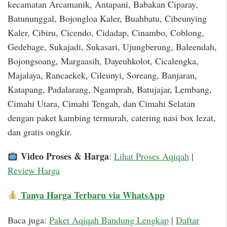
kecamatan Arcamanik, Antapani, Babakan Ciparay,
Batununggal, Bojongloa Kaler, Buahbatu, Cibeunying
Kaler, Cibiru, Cicendo, Cidadap, Cinambo, Coblong,
Gedebage, Sukajadi, Sukasari, Ujungberung, Baleendah,
Bojongsoang, Margaasih, Dayeuhkolot, Cicalengka,
Majalaya, Rancaekek, Cileunyi, Soreang, Banjaran,
Katapang, Padalarang, Ngamprah, Batujajar, Lembang,
Cimahi Utara, Cimahi Tengah, dan Cimahi Selatan
dengan paket kambing termurah, catering nasi box lezat,
dan gratis ongkir.
Video Proses & Harga
:
Lihat Proses Aqiqah
|
Review Harga
Tanya Harga Terbaru via WhatsApp
Baca juga:
Paket Aqiqah Bandung Lengkap
|
Daftar