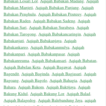
Babakan Losari Lor
,
Aqiqah Babakan Madang
,
Aqiqah
Babakan Manjeti
,
Aqiqah Babakan Panjang
,
Aqiqah
Babakan Penghulu
,
Aqiqah Babakan Peuteuy
,
Aqiqah
Babakan Raden
,
Aqiqah Babakan Sadeng
,
Aqiqah
Babakan Sari
,
Aqiqah Babakan Surabaya
,
Aqiqah
Babakan Tarogong
,
Aqiqah Babakancaringin
,
Aqiqah
Babakanjati
,
Aqiqah Babakanjaya
,
Aqiqah
Babakankareo
,
Aqiqah Babakanmulya
,
Aqiqah
Babakanpari
,
Aqiqah Babakanpasar
,
Aqiqah
Babakanreuma
,
Aqiqah Babakansari
,
Aqiqah Babatan
,
Aqiqah Babelan Kota
,
Aqiqah Bagawat
,
Aqiqah
Bagendit
,
Aqiqah Baginda
,
Aqiqah Bagjasari
,
Aqiqah
Bagoang
,
Aqiqah Bagolo
,
Aqiqah Bahagia
,
Aqiqah
Bahara
,
Aqiqah Bakom
,
Aqiqah Baktijaya
,
Aqiqah
Bakung Kidul
,
Aqiqah Bakung Lor
,
Aqiqah Balad
,
Aqiqah Balagedog
,
Aqiqah Balebandung Jaya
,
aqiqah