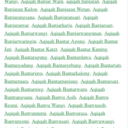
Wangi
,
Aqiqah Banjar Waru
,
aqiqah banjaran
,
Aqiqah
Banjaran Kulon
,
Aqiqah Banjaran Wetan
,
Aqiqah
Banjarangsana
,
Aqiqah Banjaransari
,
Aqiqah
Banjaranyar
,
Aqiqah Banjarharja
,
Aqiqah Banjarsari
,
Aqiqah Banjarwangi
,
Aqiqah Banjarwangunan
,
Aqiqah
Banjarwaringin
,
Aqiqah Bantar Agung
,
Aqiqah Bantar
Jati
,
Aqiqah Bantar Karet
,
Aqiqah Bantar Kuning
,
Aqiqah Bantaragung
,
Aqiqah Bantardawa
,
Aqiqah
Bantargadung
,
Aqiqah Bantargebang
,
Aqiqah Bantarjati
,
Aqiqah Bantarjaya
,
Aqiqah Bantarkalong
,
Aqiqah
Bantarmara
,
Aqiqah Bantarpanjang
,
Aqiqah Bantarsari
,
Aqiqah Bantarujeg
,
Aqiqah Bantarwaru
,
Aqiqah
Bantrangsana
,
Aqiqah Banyu Asih
,
Aqiqah Banyu
Resmi
,
Aqiqah Banyu Wangi
,
Aqiqah Banyuasih
,
Aqiqah Banyumurni
,
Aqiqah Banyurasa
,
Aqiqah
Banyuresmi
,
Aqiqah Banyusari
,
Aqiqah Banyuwangi
,