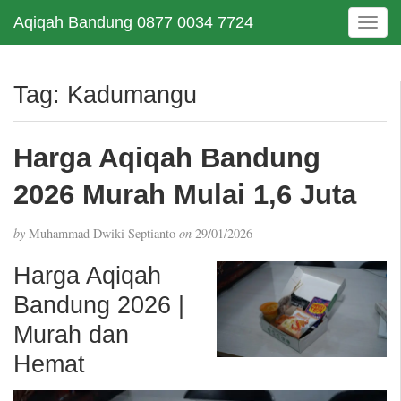
Aqiqah Bandung 0877 0034 7724
T
o
g
g
Tag:
Kadumangu
l
e
n
Harga Aqiqah Bandung
a
v
2026 Murah Mulai 1,6 Juta
i
g
by
Muhammad Dwiki Septianto
on
29/01/2026
a
t
Harga Aqiqah
i
Bandung 2026 |
o
n
Murah dan
Hemat