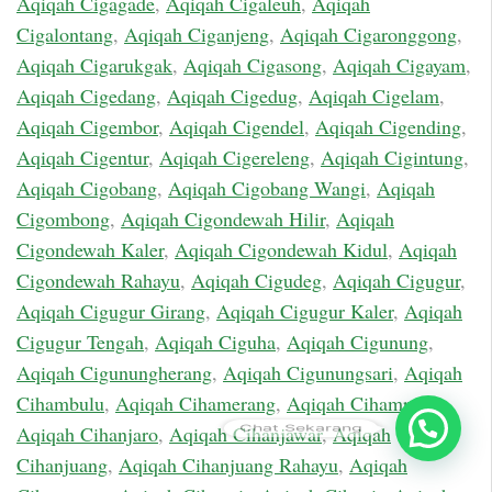
Aqiqah Cigagade
,
Aqiqah Cigaleuh
,
Aqiqah
Cigalontang
,
Aqiqah Ciganjeng
,
Aqiqah Cigaronggong
,
Aqiqah Cigarukgak
,
Aqiqah Cigasong
,
Aqiqah Cigayam
,
Aqiqah Cigedang
,
Aqiqah Cigedug
,
Aqiqah Cigelam
,
Aqiqah Cigembor
,
Aqiqah Cigendel
,
Aqiqah Cigending
,
Aqiqah Cigentur
,
Aqiqah Cigereleng
,
Aqiqah Cigintung
,
Aqiqah Cigobang
,
Aqiqah Cigobang Wangi
,
Aqiqah
Cigombong
,
Aqiqah Cigondewah Hilir
,
Aqiqah
Cigondewah Kaler
,
Aqiqah Cigondewah Kidul
,
Aqiqah
Cigondewah Rahayu
,
Aqiqah Cigudeg
,
Aqiqah Cigugur
,
Aqiqah Cigugur Girang
,
Aqiqah Cigugur Kaler
,
Aqiqah
Cigugur Tengah
,
Aqiqah Ciguha
,
Aqiqah Cigunung
,
Aqiqah Cigunungherang
,
Aqiqah Cigunungsari
,
Aqiqah
Cihambulu
,
Aqiqah Cihamerang
,
Aqiqah Cihampelas
,
Chat Sekarang
Aqiqah Cihanjaro
,
Aqiqah Cihanjawar
,
Aqiqah
Cihanjuang
,
Aqiqah Cihanjuang Rahayu
,
Aqiqah