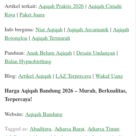
Artikel terkait:
Aqiqah Praktis 2026
|
Aqiqah Cimahi
Raya
|
Paket Juara
Info berguna:
Niat Aqiqah
|
Aqiqah Arcamanik
|
Aqiqah
Bojongloa
|
Aqiqah Termurah
Panduan:
Anak Belum Aqiqah
|
Desain Undangan
|
Bidan Hypnobirthing
Blog:
Artikel Aqiqah
|
LAZ Terpercaya
|
Wakaf Uang
Harga Aqiqah Bandung 2026 – Murah, Berkualitas,
Terpercaya!
Website:
Aqiqah Bandung
Tagged as:
Abadijaya
,
Adiarsa Barat
,
Adiarsa Timur
,