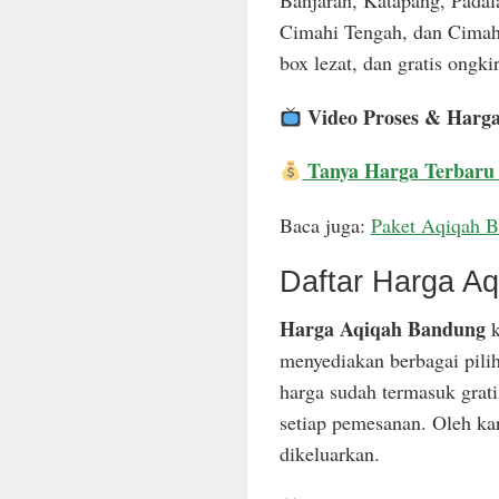
Banjaran, Katapang, Padal
Cimahi Tengah, dan Cimahi
box lezat, dan gratis ongkir
Video Proses & Harg
Tanya Harga Terbaru
Baca juga:
Paket Aqiqah 
Daftar Harga A
Harga Aqiqah Bandung
k
menyediakan berbagai pili
harga sudah termasuk grat
setiap pemesanan. Oleh ka
dikeluarkan.