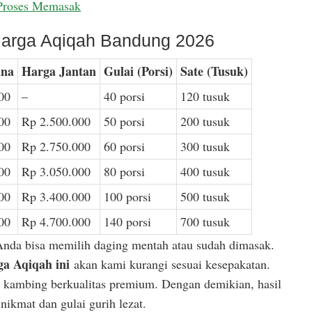
Proses Memasak
arga Aqiqah Bandung 2026
ina
Harga Jantan
Gulai (Porsi)
Sate (Tusuk)
00
–
40 porsi
120 tusuk
00
Rp 2.500.000
50 porsi
200 tusuk
00
Rp 2.750.000
60 porsi
300 tusuk
00
Rp 3.050.000
80 porsi
400 tusuk
00
Rp 3.400.000
100 porsi
500 tusuk
00
Rp 4.700.000
140 porsi
700 tusuk
Anda bisa memilih daging mentah atau sudah dimasak.
a Aqiqah ini
akan kami kurangi sesuai kesepakatan.
or kambing berkualitas premium. Dengan demikian, hasil
ikmat dan gulai gurih lezat.