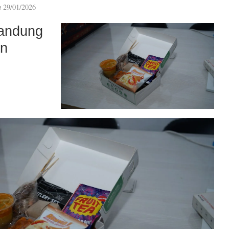
n
29/01/2026
andung
an