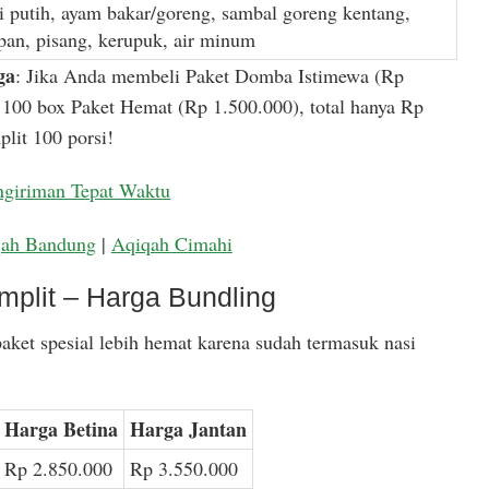
i putih, ayam bakar/goreng, sambal goreng kentang,
apan, pisang, kerupuk, air minum
ga
: Jika Anda membeli Paket Domba Istimewa (Rp
100 box Paket Hemat (Rp 1.500.000), total hanya Rp
lit 100 porsi!
ngiriman Tepat Waktu
qah Bandung
|
Aqiqah Cimahi
mplit – Harga Bundling
aket spesial lebih hemat karena sudah termasuk nasi
Harga Betina
Harga Jantan
Rp 2.850.000
Rp 3.550.000