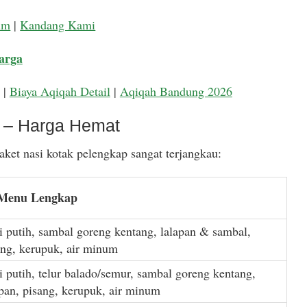
um
|
Kandang Kami
arga
|
Biaya Aqiqah Detail
|
Aqiqah Bandung 2026
k – Harga Hemat
ket nasi kotak pelengkap sangat terjangkau:
 Menu Lengkap
i putih, sambal goreng kentang, lalapan & sambal,
ang, kerupuk, air minum
i putih, telur balado/semur, sambal goreng kentang,
apan, pisang, kerupuk, air minum