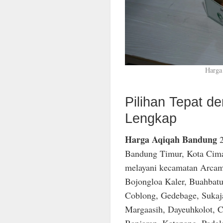
Harga
Pilihan Tepat 
Lengkap
Harga Aqiqah Bandung
2
Bandung Timur, Kota Cima
melayani kecamatan Arcam
Bojongloa Kaler, Buahbatu
Coblong, Gedebage, Sukaja
Margaasih, Dayeuhkolot, C