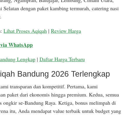
arang, Ngamprah, Batujajar, Lembang, Cimahi Utara,
 Selatan dengan paket kambing termurah, catering nasi
.
a
:
Lihat Proses Aqiqah
|
Review Harga
 via WhatsApp
Bandung Lengkap
|
Daftar Harga Terbaru
qiqah Bandung 2026 Terlengkap
ami transparan dan kompetitif. Pertama, kami
han paket dari ekonomis hingga premium. Kedua, semua
is ongkir se-Bandung Raya. Ketiga, bonus melimpah di
rena itu, Anda mendapat value terbaik untuk budget yang