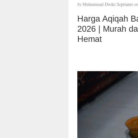
by
Muhammad Dwiki Septianto
o
Harga Aqiqah B
2026 | Murah d
Hemat