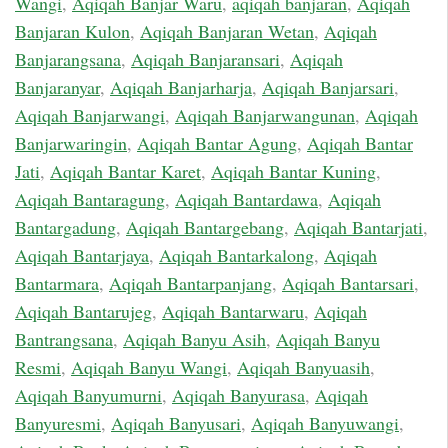
Wangi
,
Aqiqah Banjar Waru
,
aqiqah banjaran
,
Aqiqah
Banjaran Kulon
,
Aqiqah Banjaran Wetan
,
Aqiqah
Banjarangsana
,
Aqiqah Banjaransari
,
Aqiqah
Banjaranyar
,
Aqiqah Banjarharja
,
Aqiqah Banjarsari
,
Aqiqah Banjarwangi
,
Aqiqah Banjarwangunan
,
Aqiqah
Banjarwaringin
,
Aqiqah Bantar Agung
,
Aqiqah Bantar
Jati
,
Aqiqah Bantar Karet
,
Aqiqah Bantar Kuning
,
Aqiqah Bantaragung
,
Aqiqah Bantardawa
,
Aqiqah
Bantargadung
,
Aqiqah Bantargebang
,
Aqiqah Bantarjati
,
Aqiqah Bantarjaya
,
Aqiqah Bantarkalong
,
Aqiqah
Bantarmara
,
Aqiqah Bantarpanjang
,
Aqiqah Bantarsari
,
Aqiqah Bantarujeg
,
Aqiqah Bantarwaru
,
Aqiqah
Bantrangsana
,
Aqiqah Banyu Asih
,
Aqiqah Banyu
Resmi
,
Aqiqah Banyu Wangi
,
Aqiqah Banyuasih
,
Aqiqah Banyumurni
,
Aqiqah Banyurasa
,
Aqiqah
Banyuresmi
,
Aqiqah Banyusari
,
Aqiqah Banyuwangi
,