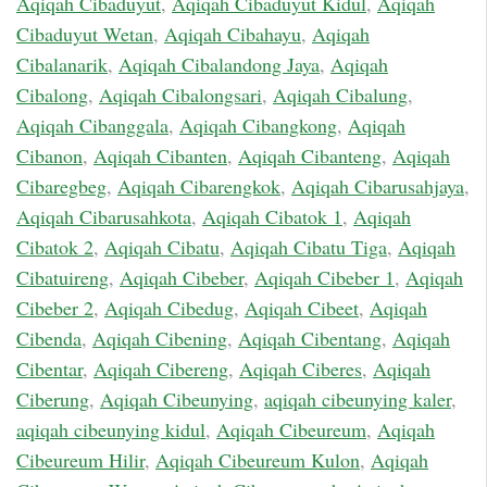
Aqiqah Cibaduyut
,
Aqiqah Cibaduyut Kidul
,
Aqiqah
Cibaduyut Wetan
,
Aqiqah Cibahayu
,
Aqiqah
Cibalanarik
,
Aqiqah Cibalandong Jaya
,
Aqiqah
Cibalong
,
Aqiqah Cibalongsari
,
Aqiqah Cibalung
,
Aqiqah Cibanggala
,
Aqiqah Cibangkong
,
Aqiqah
Cibanon
,
Aqiqah Cibanten
,
Aqiqah Cibanteng
,
Aqiqah
Cibaregbeg
,
Aqiqah Cibarengkok
,
Aqiqah Cibarusahjaya
,
Aqiqah Cibarusahkota
,
Aqiqah Cibatok 1
,
Aqiqah
Cibatok 2
,
Aqiqah Cibatu
,
Aqiqah Cibatu Tiga
,
Aqiqah
Cibatuireng
,
Aqiqah Cibeber
,
Aqiqah Cibeber 1
,
Aqiqah
Cibeber 2
,
Aqiqah Cibedug
,
Aqiqah Cibeet
,
Aqiqah
Cibenda
,
Aqiqah Cibening
,
Aqiqah Cibentang
,
Aqiqah
Cibentar
,
Aqiqah Cibereng
,
Aqiqah Ciberes
,
Aqiqah
Ciberung
,
Aqiqah Cibeunying
,
aqiqah cibeunying kaler
,
aqiqah cibeunying kidul
,
Aqiqah Cibeureum
,
Aqiqah
Cibeureum Hilir
,
Aqiqah Cibeureum Kulon
,
Aqiqah