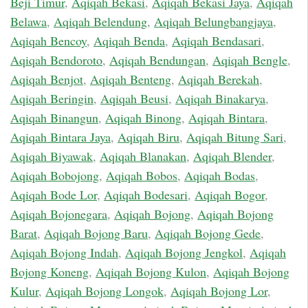
Beji Timur
,
Aqiqah Bekasi
,
Aqiqah Bekasi Jaya
,
Aqiqah
Belawa
,
Aqiqah Belendung
,
Aqiqah Belungbangjaya
,
Aqiqah Bencoy
,
Aqiqah Benda
,
Aqiqah Bendasari
,
Aqiqah Bendoroto
,
Aqiqah Bendungan
,
Aqiqah Bengle
,
Aqiqah Benjot
,
Aqiqah Benteng
,
Aqiqah Berekah
,
Aqiqah Beringin
,
Aqiqah Beusi
,
Aqiqah Binakarya
,
Aqiqah Binangun
,
Aqiqah Binong
,
Aqiqah Bintara
,
Aqiqah Bintara Jaya
,
Aqiqah Biru
,
Aqiqah Bitung Sari
,
Aqiqah Biyawak
,
Aqiqah Blanakan
,
Aqiqah Blender
,
Aqiqah Bobojong
,
Aqiqah Bobos
,
Aqiqah Bodas
,
Aqiqah Bode Lor
,
Aqiqah Bodesari
,
Aqiqah Bogor
,
Aqiqah Bojonegara
,
Aqiqah Bojong
,
Aqiqah Bojong
Barat
,
Aqiqah Bojong Baru
,
Aqiqah Bojong Gede
,
Aqiqah Bojong Indah
,
Aqiqah Bojong Jengkol
,
Aqiqah
Bojong Koneng
,
Aqiqah Bojong Kulon
,
Aqiqah Bojong
Kulur
,
Aqiqah Bojong Longok
,
Aqiqah Bojong Lor
,