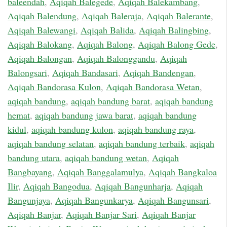
baleendah
,
Aqiqah Balegede
,
Aqiqah Balekambang
,
Aqiqah Balendung
,
Aqiqah Baleraja
,
Aqiqah Balerante
,
Aqiqah Balewangi
,
Aqiqah Balida
,
Aqiqah Balingbing
,
Aqiqah Balokang
,
Aqiqah Balong
,
Aqiqah Balong Gede
,
Aqiqah Balongan
,
Aqiqah Balonggandu
,
Aqiqah
Balongsari
,
Aqiqah Bandasari
,
Aqiqah Bandengan
,
Aqiqah Bandorasa Kulon
,
Aqiqah Bandorasa Wetan
,
aqiqah bandung
,
aqiqah bandung barat
,
aqiqah bandung
hemat
,
aqiqah bandung jawa barat
,
aqiqah bandung
kidul
,
aqiqah bandung kulon
,
aqiqah bandung raya
,
aqiqah bandung selatan
,
aqiqah bandung terbaik
,
aqiqah
bandung utara
,
aqiqah bandung wetan
,
Aqiqah
Bangbayang
,
Aqiqah Banggalamulya
,
Aqiqah Bangkaloa
Ilir
,
Aqiqah Bangodua
,
Aqiqah Bangunharja
,
Aqiqah
Bangunjaya
,
Aqiqah Bangunkarya
,
Aqiqah Bangunsari
,
Aqiqah Banjar
,
Aqiqah Banjar Sari
,
Aqiqah Banjar