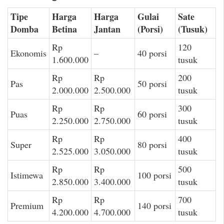
Tipe
Harga
Harga
Gulai
Sate
Domba
Betina
Jantan
(Porsi)
(Tusuk)
Rp
120
Ekonomis
–
40 porsi
1.600.000
tusuk
Rp
Rp
200
Pas
50 porsi
2.000.000
2.500.000
tusuk
Rp
Rp
300
Puas
60 porsi
2.250.000
2.750.000
tusuk
Rp
Rp
400
Super
80 porsi
2.525.000
3.050.000
tusuk
Rp
Rp
500
Istimewa
100 porsi
2.850.000
3.400.000
tusuk
Rp
Rp
700
Premium
140 porsi
4.200.000
4.700.000
tusuk