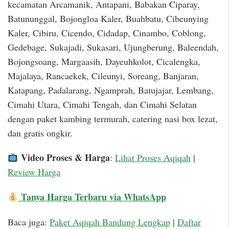
kecamatan Arcamanik, Antapani, Babakan Ciparay,
Batununggal, Bojongloa Kaler, Buahbatu, Cibeunying
Kaler, Cibiru, Cicendo, Cidadap, Cinambo, Coblong,
Gedebage, Sukajadi, Sukasari, Ujungberung, Baleendah,
Bojongsoang, Margaasih, Dayeuhkolot, Cicalengka,
Majalaya, Rancaekek, Cileunyi, Soreang, Banjaran,
Katapang, Padalarang, Ngamprah, Batujajar, Lembang,
Cimahi Utara, Cimahi Tengah, dan Cimahi Selatan
dengan paket kambing termurah, catering nasi box lezat,
dan gratis ongkir.
Video Proses & Harga
:
Lihat Proses Aqiqah
|
Review Harga
Tanya Harga Terbaru via WhatsApp
Baca juga:
Paket Aqiqah Bandung Lengkap
|
Daftar