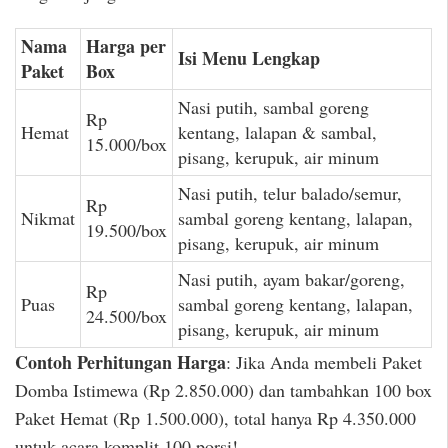
Nama
Harga per
Isi Menu Lengkap
Paket
Box
Nasi putih, sambal goreng
Rp
Hemat
kentang, lalapan & sambal,
15.000/box
pisang, kerupuk, air minum
Nasi putih, telur balado/semur,
Rp
Nikmat
sambal goreng kentang, lalapan,
19.500/box
pisang, kerupuk, air minum
Nasi putih, ayam bakar/goreng,
Rp
Puas
sambal goreng kentang, lalapan,
24.500/box
pisang, kerupuk, air minum
Contoh Perhitungan Harga
: Jika Anda membeli Paket
Domba Istimewa (Rp 2.850.000) dan tambahkan 100 box
Paket Hemat (Rp 1.500.000), total hanya Rp 4.350.000
untuk acara komplit 100 porsi!