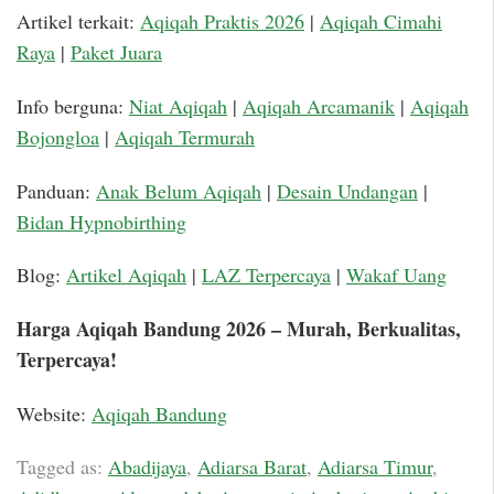
Artikel terkait:
Aqiqah Praktis 2026
|
Aqiqah Cimahi
Raya
|
Paket Juara
Info berguna:
Niat Aqiqah
|
Aqiqah Arcamanik
|
Aqiqah
Bojongloa
|
Aqiqah Termurah
Panduan:
Anak Belum Aqiqah
|
Desain Undangan
|
Bidan Hypnobirthing
Blog:
Artikel Aqiqah
|
LAZ Terpercaya
|
Wakaf Uang
Harga Aqiqah Bandung 2026 – Murah, Berkualitas,
Terpercaya!
Website:
Aqiqah Bandung
Tagged as:
Abadijaya
,
Adiarsa Barat
,
Adiarsa Timur
,