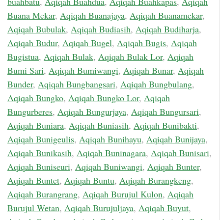
buahbatu
,
Aqiqah Buahdua
,
Aqiqah Buahkapas
,
Aqiqah
Buana Mekar
,
Aqiqah Buanajaya
,
Aqiqah Buanamekar
,
Aqiqah Bubulak
,
Aqiqah Budiasih
,
Aqiqah Budiharja
,
Aqiqah Budur
,
Aqiqah Bugel
,
Aqiqah Bugis
,
Aqiqah
Bugistua
,
Aqiqah Bulak
,
Aqiqah Bulak Lor
,
Aqiqah
Bumi Sari
,
Aqiqah Bumiwangi
,
Aqiqah Bunar
,
Aqiqah
Bunder
,
Aqiqah Bungbangsari
,
Aqiqah Bungbulang
,
Aqiqah Bungko
,
Aqiqah Bungko Lor
,
Aqiqah
Bungurberes
,
Aqiqah Bungurjaya
,
Aqiqah Bungursari
,
Aqiqah Buniara
,
Aqiqah Buniasih
,
Aqiqah Bunibakti
,
Aqiqah Bunigeulis
,
Aqiqah Bunihayu
,
Aqiqah Bunijaya
,
Aqiqah Bunikasih
,
Aqiqah Buninagara
,
Aqiqah Bunisari
,
Aqiqah Buniseuri
,
Aqiqah Buniwangi
,
Aqiqah Bunter
,
Aqiqah Buntet
,
Aqiqah Buntu
,
Aqiqah Burangkeng
,
Aqiqah Burangrang
,
Aqiqah Burujul Kulon
,
Aqiqah
Burujul Wetan
,
Aqiqah Burujuljaya
,
Aqiqah Buyut
,