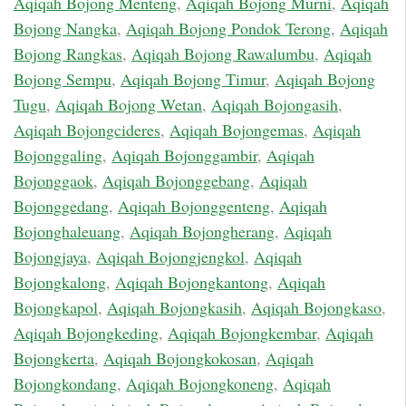
Aqiqah Bojong Menteng
,
Aqiqah Bojong Murni
,
Aqiqah
Bojong Nangka
,
Aqiqah Bojong Pondok Terong
,
Aqiqah
Bojong Rangkas
,
Aqiqah Bojong Rawalumbu
,
Aqiqah
Bojong Sempu
,
Aqiqah Bojong Timur
,
Aqiqah Bojong
Tugu
,
Aqiqah Bojong Wetan
,
Aqiqah Bojongasih
,
Aqiqah Bojongcideres
,
Aqiqah Bojongemas
,
Aqiqah
Bojonggaling
,
Aqiqah Bojonggambir
,
Aqiqah
Bojonggaok
,
Aqiqah Bojonggebang
,
Aqiqah
Bojonggedang
,
Aqiqah Bojonggenteng
,
Aqiqah
Bojonghaleuang
,
Aqiqah Bojongherang
,
Aqiqah
Bojongjaya
,
Aqiqah Bojongjengkol
,
Aqiqah
Bojongkalong
,
Aqiqah Bojongkantong
,
Aqiqah
Bojongkapol
,
Aqiqah Bojongkasih
,
Aqiqah Bojongkaso
,
Aqiqah Bojongkeding
,
Aqiqah Bojongkembar
,
Aqiqah
Bojongkerta
,
Aqiqah Bojongkokosan
,
Aqiqah
Bojongkondang
,
Aqiqah Bojongkoneng
,
Aqiqah