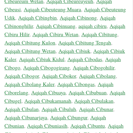
Cibeureum Wetan
,
Aqiqah Cibeureuyeuh
,
Aqiqah
Cibeusi
,
Aqiqah Cibeuteung Muara
,
Aqiqah Cibeuteung
Udik
,
Aqiqah Cibingbin
,
Aqiqah Cibinong
,
Aqiqah
Cibinonghilir
,
Aqiqah Cibinuang
,
aqiqah cibiru
,
Aqiqah
Cibiru Hilir
,
Aqiqah Cibiru Wetan
,
Aqiqah Cibitung
,
Aqiqah Cibitung Kulon
,
Aqiqah Cibitung Tengah
,
Aqiqah Cibitung Wetan
,
Aqiqah Cibiuk
,
Aqiqah Cibiuk
Kaler
,
Aqiqah Cibiuk Kidul
,
Aqiqah Cibodas
,
Aqiqah
Cibogo
,
Aqiqah Cibogogirang
,
Aqiqah Cibogohilir
,
Aqiqah Cibogor
,
Aqiqah Cibokor
,
Aqiqah Cibolang
,
Aqiqah Cibolang Kaler
,
Aqiqah Cibongas
,
Aqiqah
Ciborelang
,
Aqiqah Cibuaya
,
Aqiqah Cibubuan
,
Aqiqah
Cibugel
,
Aqiqah Cibukamanah
,
Aqiqah Cibulakan
,
Aqiqah Cibulan
,
Aqiqah Cibuluh
,
Aqiqah Cibunar
,
Aqiqah Cibunarjaya
,
Aqiqah Cibungur
,
Aqiqah
Cibunian
,
Aqiqah Cibuniasih
,
Aqiqah Cibuntu
,
Aqiqah