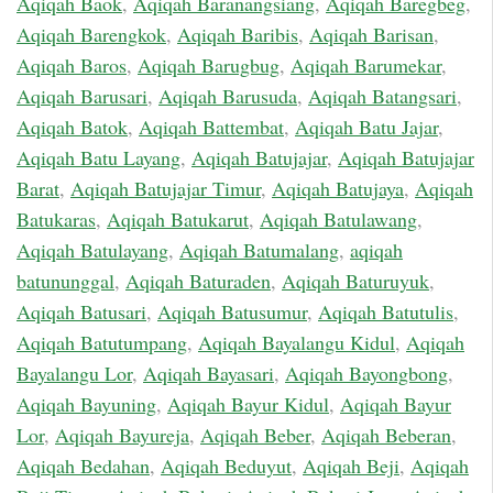
Aqiqah Baok
,
Aqiqah Baranangsiang
,
Aqiqah Baregbeg
,
Aqiqah Barengkok
,
Aqiqah Baribis
,
Aqiqah Barisan
,
Aqiqah Baros
,
Aqiqah Barugbug
,
Aqiqah Barumekar
,
Aqiqah Barusari
,
Aqiqah Barusuda
,
Aqiqah Batangsari
,
Aqiqah Batok
,
Aqiqah Battembat
,
Aqiqah Batu Jajar
,
Aqiqah Batu Layang
,
Aqiqah Batujajar
,
Aqiqah Batujajar
Barat
,
Aqiqah Batujajar Timur
,
Aqiqah Batujaya
,
Aqiqah
Batukaras
,
Aqiqah Batukarut
,
Aqiqah Batulawang
,
Aqiqah Batulayang
,
Aqiqah Batumalang
,
aqiqah
batununggal
,
Aqiqah Baturaden
,
Aqiqah Baturuyuk
,
Aqiqah Batusari
,
Aqiqah Batusumur
,
Aqiqah Batutulis
,
Aqiqah Batutumpang
,
Aqiqah Bayalangu Kidul
,
Aqiqah
Bayalangu Lor
,
Aqiqah Bayasari
,
Aqiqah Bayongbong
,
Aqiqah Bayuning
,
Aqiqah Bayur Kidul
,
Aqiqah Bayur
Lor
,
Aqiqah Bayureja
,
Aqiqah Beber
,
Aqiqah Beberan
,
Aqiqah Bedahan
,
Aqiqah Beduyut
,
Aqiqah Beji
,
Aqiqah