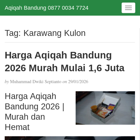
Aqiqah Bandung 0877 0034 7724
T
o
g
g
Tag:
Karawang Kulon
l
e
n
Harga Aqiqah Bandung
a
v
2026 Murah Mulai 1,6 Juta
i
g
by
Muhammad Dwiki Septianto
on
29/01/2026
a
t
Harga Aqiqah
i
Bandung 2026 |
o
n
Murah dan
Hemat