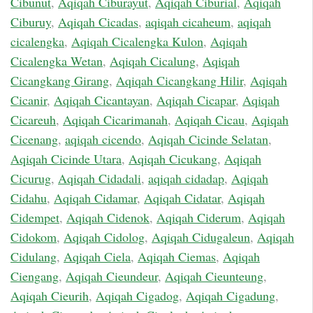
Cibunut
,
Aqiqah Ciburayut
,
Aqiqah Ciburial
,
Aqiqah
Ciburuy
,
Aqiqah Cicadas
,
aqiqah cicaheum
,
aqiqah
cicalengka
,
Aqiqah Cicalengka Kulon
,
Aqiqah
Cicalengka Wetan
,
Aqiqah Cicalung
,
Aqiqah
Cicangkang Girang
,
Aqiqah Cicangkang Hilir
,
Aqiqah
Cicanir
,
Aqiqah Cicantayan
,
Aqiqah Cicapar
,
Aqiqah
Cicareuh
,
Aqiqah Cicarimanah
,
Aqiqah Cicau
,
Aqiqah
Cicenang
,
aqiqah cicendo
,
Aqiqah Cicinde Selatan
,
Aqiqah Cicinde Utara
,
Aqiqah Cicukang
,
Aqiqah
Cicurug
,
Aqiqah Cidadali
,
aqiqah cidadap
,
Aqiqah
Cidahu
,
Aqiqah Cidamar
,
Aqiqah Cidatar
,
Aqiqah
Cidempet
,
Aqiqah Cidenok
,
Aqiqah Ciderum
,
Aqiqah
Cidokom
,
Aqiqah Cidolog
,
Aqiqah Cidugaleun
,
Aqiqah
Cidulang
,
Aqiqah Ciela
,
Aqiqah Ciemas
,
Aqiqah
Ciengang
,
Aqiqah Cieundeur
,
Aqiqah Cieunteung
,
Aqiqah Cieurih
,
Aqiqah Cigadog
,
Aqiqah Cigadung
,