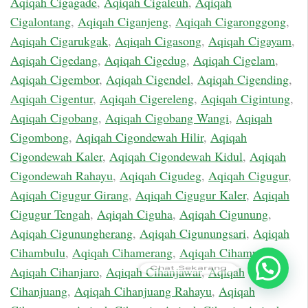
Aqiqah Cigagade
,
Aqiqah Cigaleuh
,
Aqiqah
Cigalontang
,
Aqiqah Ciganjeng
,
Aqiqah Cigaronggong
,
Aqiqah Cigarukgak
,
Aqiqah Cigasong
,
Aqiqah Cigayam
,
Aqiqah Cigedang
,
Aqiqah Cigedug
,
Aqiqah Cigelam
,
Aqiqah Cigembor
,
Aqiqah Cigendel
,
Aqiqah Cigending
,
Aqiqah Cigentur
,
Aqiqah Cigereleng
,
Aqiqah Cigintung
,
Aqiqah Cigobang
,
Aqiqah Cigobang Wangi
,
Aqiqah
Cigombong
,
Aqiqah Cigondewah Hilir
,
Aqiqah
Cigondewah Kaler
,
Aqiqah Cigondewah Kidul
,
Aqiqah
Cigondewah Rahayu
,
Aqiqah Cigudeg
,
Aqiqah Cigugur
,
Aqiqah Cigugur Girang
,
Aqiqah Cigugur Kaler
,
Aqiqah
Cigugur Tengah
,
Aqiqah Ciguha
,
Aqiqah Cigunung
,
Aqiqah Cigunungherang
,
Aqiqah Cigunungsari
,
Aqiqah
Cihambulu
,
Aqiqah Cihamerang
,
Aqiqah Cihampelas
,
Chat Sekarang
Aqiqah Cihanjaro
,
Aqiqah Cihanjawar
,
Aqiqah
Cihanjuang
,
Aqiqah Cihanjuang Rahayu
,
Aqiqah