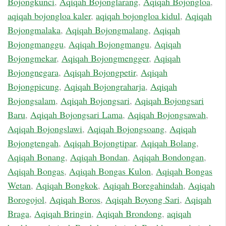
Bojongkunci
,
Aqiqah Bojonglarang
,
Aqiqah Bojongloa
,
aqiqah bojongloa kaler
,
aqiqah bojongloa kidul
,
Aqiqah
Bojongmalaka
,
Aqiqah Bojongmalang
,
Aqiqah
Bojongmanggu
,
Aqiqah Bojongmangu
,
Aqiqah
Bojongmekar
,
Aqiqah Bojongmengger
,
Aqiqah
Bojongnegara
,
Aqiqah Bojongpetir
,
Aqiqah
Bojongpicung
,
Aqiqah Bojongraharja
,
Aqiqah
Bojongsalam
,
Aqiqah Bojongsari
,
Aqiqah Bojongsari
Baru
,
Aqiqah Bojongsari Lama
,
Aqiqah Bojongsawah
,
Aqiqah Bojongslawi
,
Aqiqah Bojongsoang
,
Aqiqah
Bojongtengah
,
Aqiqah Bojongtipar
,
Aqiqah Bolang
,
Aqiqah Bonang
,
Aqiqah Bondan
,
Aqiqah Bondongan
,
Aqiqah Bongas
,
Aqiqah Bongas Kulon
,
Aqiqah Bongas
Wetan
,
Aqiqah Bongkok
,
Aqiqah Boregahindah
,
Aqiqah
Borogojol
,
Aqiqah Boros
,
Aqiqah Boyong Sari
,
Aqiqah
Braga
,
Aqiqah Bringin
,
Aqiqah Brondong
,
aqiqah