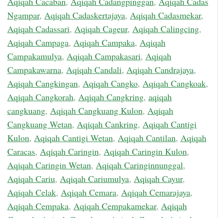
Aqiqah Cacaban
,
Aqiqah Cadangpinggan
,
Aqiqah Cadas
Ngampar
,
Aqiqah Cadaskertajaya
,
Aqiqah Cadasmekar
,
Aqiqah Cadassari
,
Aqiqah Cageur
,
Aqiqah Calingcing
,
Aqiqah Campaga
,
Aqiqah Campaka
,
Aqiqah
Campakamulya
,
Aqiqah Campakasari
,
Aqiqah
Campakawarna
,
Aqiqah Candali
,
Aqiqah Candrajaya
,
Aqiqah Cangkingan
,
Aqiqah Cangko
,
Aqiqah Cangkoak
,
Aqiqah Cangkorah
,
Aqiqah Cangkring
,
aqiqah
cangkuang
,
Aqiqah Cangkuang Kulon
,
Aqiqah
Cangkuang Wetan
,
Aqiqah Cankring
,
Aqiqah Cantigi
Kulon
,
Aqiqah Cantigi Wetan
,
Aqiqah Cantilan
,
Aqiqah
Caracas
,
Aqiqah Caringin
,
Aqiqah Caringin Kulon
,
Aqiqah Caringin Wetan
,
Aqiqah Caringinnunggal
,
Aqiqah Cariu
,
Aqiqah Cariumulya
,
Aqiqah Cayur
,
Aqiqah Celak
,
Aqiqah Cemara
,
Aqiqah Cemarajaya
,
Aqiqah Cempaka
,
Aqiqah Cempakamekar
,
Aqiqah