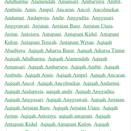
Adidharma
,
Alamendah
,
Amansari
,
Ambarjaya
,
Ambit
,
Ambulu
,
Amis
,
Ampel
,
Ancaran
,
Ancol
,
Ancolmekar
,
Andamui
,
Andapraja
,
Andir
,
Anggadita
,
Anggasari
,
Anggrawati
,
Anjatan
,
Anjatan Baru
,
Anjatan Utara
,
Anjun
,
Antajaya
,
Antapani
,
Antapani Kidul
,
Antapani
Kulon
,
Antapani Tengah
,
Antapani Wetan
,
Aqiqah
Abadijaya
,
Aqiqah Adiarsa Barat
,
Aqiqah Adiarsa Timur
,
Aqiqah Adidharma
,
Aqiqah Alamendah
,
Aqiqah
Amansari
,
Aqiqah Ambarjaya
,
Aqiqah Ambit
,
Aqiqah
Ambulu
,
Aqiqah Amis
,
Aqiqah Ampel
,
Aqiqah Ancaran
,
Aqiqah Ancol
,
Aqiqah Ancolmekar
,
Aqiqah Andamui
,
Aqiqah Andapraja
,
aqiqah andir
,
Aqiqah Anggadita
,
Aqiqah Anggasari
,
Aqiqah Anggrawati
,
Aqiqah Anjatan
,
Aqiqah Anjatan Baru
,
Aqiqah Anjatan Utara
,
Aqiqah
Anjun
,
Aqiqah Antajaya
,
aqiqah antapani
,
Aqiqah
Antapani Kidul
,
Aqiqah Antapani Kulon
,
Aqiqah