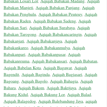
Babakan Losari Lor
,
Aqiqah Babakan Madang
,
Aqiqah
Babakan Manjeti
,
Aqiqah Babakan Panjang
,
Aqiqah
Babakan Penghulu
,
Aqiqah Babakan Peuteuy
,
Aqiqah
Babakan Raden
,
Aqiqah Babakan Sadeng
,
Aqiqah
Babakan Sari
,
Aqiqah Babakan Surabaya
,
Aqiqah
Babakan Tarogong
,
Aqiqah Babakancaringin
,
Aqiqah
Babakanjati
,
Aqiqah Babakanjaya
,
Aqiqah
Babakankareo
,
Aqiqah Babakanmulya
,
Aqiqah
Babakanpari
,
Aqiqah Babakanpasar
,
Aqiqah
Babakanreuma
,
Aqiqah Babakansari
,
Aqiqah Babatan
,
Aqiqah Babelan Kota
,
Aqiqah Bagawat
,
Aqiqah
Bagendit
,
Aqiqah Baginda
,
Aqiqah Bagjasari
,
Aqiqah
Bagoang
,
Aqiqah Bagolo
,
Aqiqah Bahagia
,
Aqiqah
Bahara
,
Aqiqah Bakom
,
Aqiqah Baktijaya
,
Aqiqah
Bakung Kidul
,
Aqiqah Bakung Lor
,
Aqiqah Balad
,
Aqiqah Balagedog
,
Aqiqah Balebandung Jaya
,
aqiqah