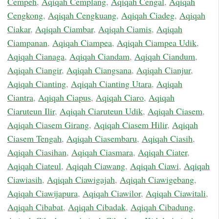
Cempeh
,
Aqiqah Cemplang
,
Aqiqah Cengal
,
Aqiqah
Cengkong
,
Aqiqah Cengkuang
,
Aqiqah Ciadeg
,
Aqiqah
Ciakar
,
Aqiqah Ciambar
,
Aqiqah Ciamis
,
Aqiqah
Ciampanan
,
Aqiqah Ciampea
,
Aqiqah Ciampea Udik
,
Aqiqah Cianaga
,
Aqiqah Ciandam
,
Aqiqah Ciandum
,
Aqiqah Ciangir
,
Aqiqah Ciangsana
,
Aqiqah Cianjur
,
Aqiqah Cianting
,
Aqiqah Cianting Utara
,
Aqiqah
Ciantra
,
Aqiqah Ciapus
,
Aqiqah Ciaro
,
Aqiqah
Ciaruteun Ilir
,
Aqiqah Ciaruteun Udik
,
Aqiqah Ciasem
,
Aqiqah Ciasem Girang
,
Aqiqah Ciasem Hilir
,
Aqiqah
Ciasem Tengah
,
Aqiqah Ciasembaru
,
Aqiqah Ciasih
,
Aqiqah Ciasihan
,
Aqiqah Ciasmara
,
Aqiqah Ciater
,
Aqiqah Ciateul
,
Aqiqah Ciawang
,
Aqiqah Ciawi
,
Aqiqah
Ciawiasih
,
Aqiqah Ciawigajah
,
Aqiqah Ciawigebang
,
Aqiqah Ciawijapura
,
Aqiqah Ciawilor
,
Aqiqah Ciawitali
,
Aqiqah Cibabat
,
Aqiqah Cibadak
,
Aqiqah Cibadung
,