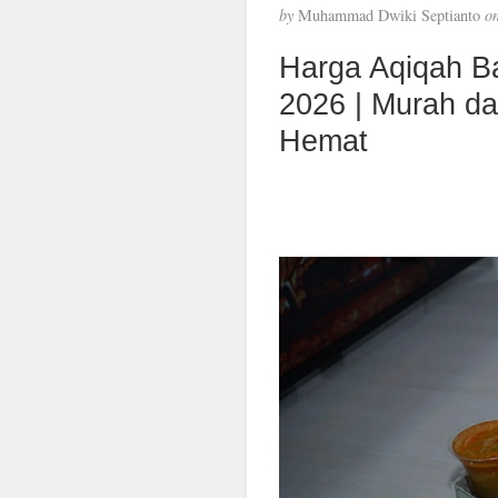
by
Muhammad Dwiki Septianto
o
Harga Aqiqah B
2026 | Murah d
Hemat