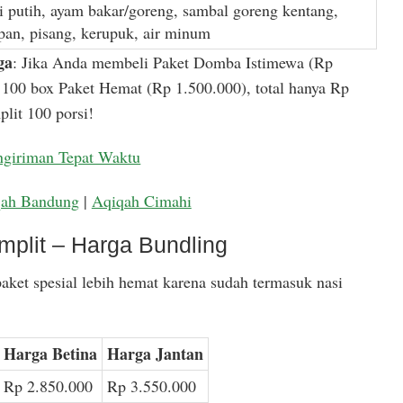
i putih, ayam bakar/goreng, sambal goreng kentang,
apan, pisang, kerupuk, air minum
ga
: Jika Anda membeli Paket Domba Istimewa (Rp
100 box Paket Hemat (Rp 1.500.000), total hanya Rp
lit 100 porsi!
ngiriman Tepat Waktu
qah Bandung
|
Aqiqah Cimahi
mplit – Harga Bundling
aket spesial lebih hemat karena sudah termasuk nasi
Harga Betina
Harga Jantan
Rp 2.850.000
Rp 3.550.000