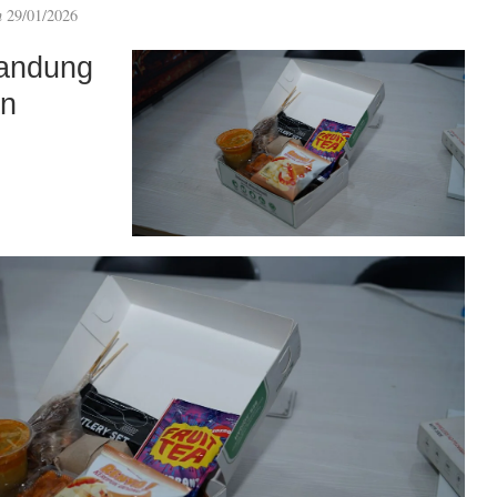
n
29/01/2026
andung
an