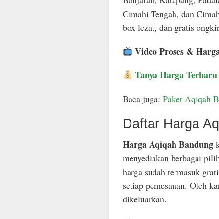
Banjaran, Katapang, Padal
Cimahi Tengah, dan Cimahi
box lezat, dan gratis ongkir
Video Proses & Harg
Tanya Harga Terbaru
Baca juga:
Paket Aqiqah 
Daftar Harga A
Harga Aqiqah Bandung
k
menyediakan berbagai pili
harga sudah termasuk grat
setiap pemesanan. Oleh ka
dikeluarkan.