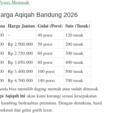
Proses Memasak
arga Aqiqah Bandung 2026
ina
Harga Jantan
Gulai (Porsi)
Sate (Tusuk)
00
–
40 porsi
120 tusuk
00
Rp 2.500.000
50 porsi
200 tusuk
00
Rp 2.750.000
60 porsi
300 tusuk
00
Rp 3.050.000
80 porsi
400 tusuk
00
Rp 3.400.000
100 porsi
500 tusuk
00
Rp 4.700.000
140 porsi
700 tusuk
Anda bisa memilih daging mentah atau sudah dimasak.
a Aqiqah ini
akan kami kurangi sesuai kesepakatan.
or kambing berkualitas premium. Dengan demikian, hasil
ikmat dan gulai gurih lezat.