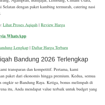
arang, Ngamprah, Batujajar, Lembang, Cimahi Utara,
 Selatan dengan paket kambing termurah, catering nasi
.
a
:
Lihat Proses Aqiqah
|
Review Harga
 via WhatsApp
Bandung Lengkap
|
Daftar Harga Terbaru
qiqah Bandung 2026 Terlengkap
ami transparan dan kompetitif. Pertama, kami
han paket dari ekonomis hingga premium. Kedua, semua
is ongkir se-Bandung Raya. Ketiga, bonus melimpah di
rena itu, Anda mendapat value terbaik untuk budget yang