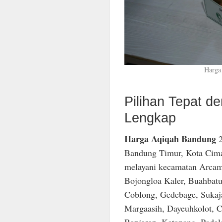
Harga
Pilihan Tepat 
Lengkap
Harga Aqiqah Bandung
2
Bandung Timur, Kota Cima
melayani kecamatan Arcam
Bojongloa Kaler, Buahbatu
Coblong, Gedebage, Sukaja
Margaasih, Dayeuhkolot, C