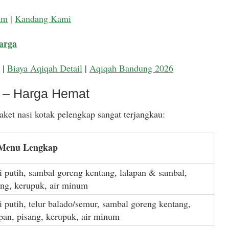
um
|
Kandang Kami
arga
|
Biaya Aqiqah Detail
|
Aqiqah Bandung 2026
k – Harga Hemat
ket nasi kotak pelengkap sangat terjangkau:
 Menu Lengkap
i putih, sambal goreng kentang, lalapan & sambal,
ang, kerupuk, air minum
i putih, telur balado/semur, sambal goreng kentang,
apan, pisang, kerupuk, air minum