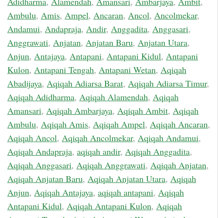
Adidharma
,
Alamendah
,
Amansari
,
Ambarjaya
,
Ambit
,
Ambulu
,
Amis
,
Ampel
,
Ancaran
,
Ancol
,
Ancolmekar
,
Andamui
,
Andapraja
,
Andir
,
Anggadita
,
Anggasari
,
Anggrawati
,
Anjatan
,
Anjatan Baru
,
Anjatan Utara
,
Anjun
,
Antajaya
,
Antapani
,
Antapani Kidul
,
Antapani
Kulon
,
Antapani Tengah
,
Antapani Wetan
,
Aqiqah
Abadijaya
,
Aqiqah Adiarsa Barat
,
Aqiqah Adiarsa Timur
,
Aqiqah Adidharma
,
Aqiqah Alamendah
,
Aqiqah
Amansari
,
Aqiqah Ambarjaya
,
Aqiqah Ambit
,
Aqiqah
Ambulu
,
Aqiqah Amis
,
Aqiqah Ampel
,
Aqiqah Ancaran
,
Aqiqah Ancol
,
Aqiqah Ancolmekar
,
Aqiqah Andamui
,
Aqiqah Andapraja
,
aqiqah andir
,
Aqiqah Anggadita
,
Aqiqah Anggasari
,
Aqiqah Anggrawati
,
Aqiqah Anjatan
,
Aqiqah Anjatan Baru
,
Aqiqah Anjatan Utara
,
Aqiqah
Anjun
,
Aqiqah Antajaya
,
aqiqah antapani
,
Aqiqah
Antapani Kidul
,
Aqiqah Antapani Kulon
,
Aqiqah