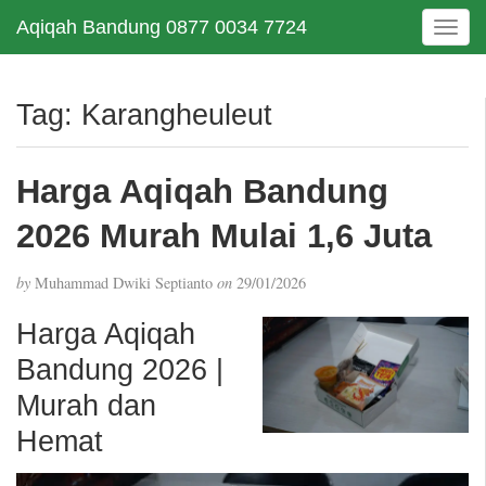
Aqiqah Bandung 0877 0034 7724
T
o
g
g
Tag:
Karangheuleut
l
e
n
Harga Aqiqah Bandung
a
v
2026 Murah Mulai 1,6 Juta
i
g
by
Muhammad Dwiki Septianto
on
29/01/2026
a
t
Harga Aqiqah
i
Bandung 2026 |
o
n
Murah dan
Hemat