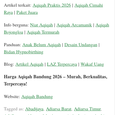
Artikel terkait:
Aqiqah Praktis 2026
|
Aqiqah Cimahi
Raya
|
Paket Juara
Info berguna:
Niat Aqiqah
|
Aqiqah Arcamanik
|
Aqiqah
Bojongloa
|
Aqiqah Termurah
Panduan:
Anak Belum Aqiqah
|
Desain Undangan
|
Bidan Hypnobirthing
Blog:
Artikel Aqiqah
|
LAZ Terpercaya
|
Wakaf Uang
Harga Aqiqah Bandung 2026 – Murah, Berkualitas,
Terpercaya!
Website:
Aqiqah Bandung
Tagged as:
Abadijaya
,
Adiarsa Barat
,
Adiarsa Timur
,