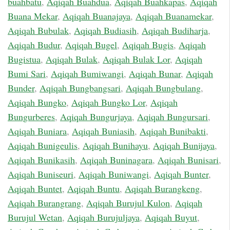
buahbatu
,
Aqiqah Buahdua
,
Aqiqah Buahkapas
,
Aqiqah
Buana Mekar
,
Aqiqah Buanajaya
,
Aqiqah Buanamekar
,
Aqiqah Bubulak
,
Aqiqah Budiasih
,
Aqiqah Budiharja
,
Aqiqah Budur
,
Aqiqah Bugel
,
Aqiqah Bugis
,
Aqiqah
Bugistua
,
Aqiqah Bulak
,
Aqiqah Bulak Lor
,
Aqiqah
Bumi Sari
,
Aqiqah Bumiwangi
,
Aqiqah Bunar
,
Aqiqah
Bunder
,
Aqiqah Bungbangsari
,
Aqiqah Bungbulang
,
Aqiqah Bungko
,
Aqiqah Bungko Lor
,
Aqiqah
Bungurberes
,
Aqiqah Bungurjaya
,
Aqiqah Bungursari
,
Aqiqah Buniara
,
Aqiqah Buniasih
,
Aqiqah Bunibakti
,
Aqiqah Bunigeulis
,
Aqiqah Bunihayu
,
Aqiqah Bunijaya
,
Aqiqah Bunikasih
,
Aqiqah Buninagara
,
Aqiqah Bunisari
,
Aqiqah Buniseuri
,
Aqiqah Buniwangi
,
Aqiqah Bunter
,
Aqiqah Buntet
,
Aqiqah Buntu
,
Aqiqah Burangkeng
,
Aqiqah Burangrang
,
Aqiqah Burujul Kulon
,
Aqiqah
Burujul Wetan
,
Aqiqah Burujuljaya
,
Aqiqah Buyut
,