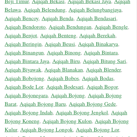
Beji Timur
,
Aqiqah Bekasi
,
Aqiqah Bekasi Jaya
,
Aqiqah
Belawa
,
Aqiqah Belendung
,
Aqiqah Belungbangjaya
,
Aqiqah Bencoy
,
Aqiqah Benda
,
Aqiqah Bendasari
,
Aqiqah Bendoroto
,
Aqiqah Bendungan
,
Aqiqah Bengle
,
Aqiqah Benjot
,
Aqiqah Benteng
,
Aqiqah Berekah
,
Aqiqah Beringin
,
Aqiqah Beusi
,
Aqiqah Binakarya
,
Aqiqah Binangun
,
Aqiqah Binong
,
Aqiqah Bintara
,
Aqiqah Bintara Jaya
,
Aqiqah Biru
,
Aqiqah Bitung Sari
,
Aqiqah Biyawak
,
Aqiqah Blanakan
,
Aqiqah Blender
,
Aqiqah Bobojong
,
Aqiqah Bobos
,
Aqiqah Bodas
,
Aqiqah Bode Lor
,
Aqiqah Bodesari
,
Aqiqah Bogor
,
Aqiqah Bojonegara
,
Aqiqah Bojong
,
Aqiqah Bojong
Barat
,
Aqiqah Bojong Baru
,
Aqiqah Bojong Gede
,
Aqiqah Bojong Indah
,
Aqiqah Bojong Jengkol
,
Aqiqah
Bojong Koneng
,
Aqiqah Bojong Kulon
,
Aqiqah Bojong
Kulur
,
Aqiqah Bojong Longok
,
Aqiqah Bojong Lor
,