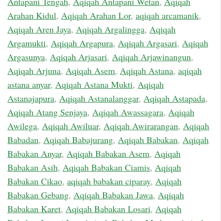
Antapani Tengah
,
Aqiqah Antapani Wetan
,
Aqiqah
Arahan Kidul
,
Aqiqah Arahan Lor
,
aqiqah arcamanik
,
Aqiqah Aren Jaya
,
Aqiqah Argalingga
,
Aqiqah
Argamukti
,
Aqiqah Argapura
,
Aqiqah Argasari
,
Aqiqah
Argasunya
,
Aqiqah Arjasari
,
Aqiqah Arjawinangun
,
Aqiqah Arjuna
,
Aqiqah Asem
,
Aqiqah Astana
,
aqiqah
astana anyar
,
Aqiqah Astana Mukti
,
Aqiqah
Astanajapura
,
Aqiqah Astanalanggar
,
Aqiqah Astapada
,
Aqiqah Atang Senjaya
,
Aqiqah Awassagara
,
Aqiqah
Awilega
,
Aqiqah Awiluar
,
Aqiqah Awirarangan
,
Aqiqah
Babadan
,
Aqiqah Babajurang
,
Aqiqah Babakan
,
Aqiqah
Babakan Anyar
,
Aqiqah Babakan Asem
,
Aqiqah
Babakan Asih
,
Aqiqah Babakan Ciamis
,
Aqiqah
Babakan Cikao
,
aqiqah babakan ciparay
,
Aqiqah
Babakan Gebang
,
Aqiqah Babakan Jawa
,
Aqiqah
Babakan Karet
,
Aqiqah Babakan Losari
,
Aqiqah