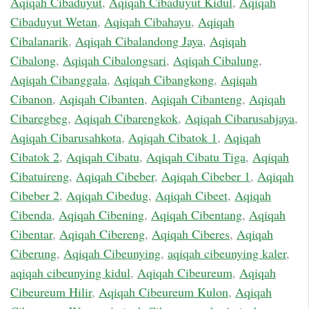
Aqiqah Cibaduyut
,
Aqiqah Cibaduyut Kidul
,
Aqiqah
Cibaduyut Wetan
,
Aqiqah Cibahayu
,
Aqiqah
Cibalanarik
,
Aqiqah Cibalandong Jaya
,
Aqiqah
Cibalong
,
Aqiqah Cibalongsari
,
Aqiqah Cibalung
,
Aqiqah Cibanggala
,
Aqiqah Cibangkong
,
Aqiqah
Cibanon
,
Aqiqah Cibanten
,
Aqiqah Cibanteng
,
Aqiqah
Cibaregbeg
,
Aqiqah Cibarengkok
,
Aqiqah Cibarusahjaya
,
Aqiqah Cibarusahkota
,
Aqiqah Cibatok 1
,
Aqiqah
Cibatok 2
,
Aqiqah Cibatu
,
Aqiqah Cibatu Tiga
,
Aqiqah
Cibatuireng
,
Aqiqah Cibeber
,
Aqiqah Cibeber 1
,
Aqiqah
Cibeber 2
,
Aqiqah Cibedug
,
Aqiqah Cibeet
,
Aqiqah
Cibenda
,
Aqiqah Cibening
,
Aqiqah Cibentang
,
Aqiqah
Cibentar
,
Aqiqah Cibereng
,
Aqiqah Ciberes
,
Aqiqah
Ciberung
,
Aqiqah Cibeunying
,
aqiqah cibeunying kaler
,
aqiqah cibeunying kidul
,
Aqiqah Cibeureum
,
Aqiqah
Cibeureum Hilir
,
Aqiqah Cibeureum Kulon
,
Aqiqah