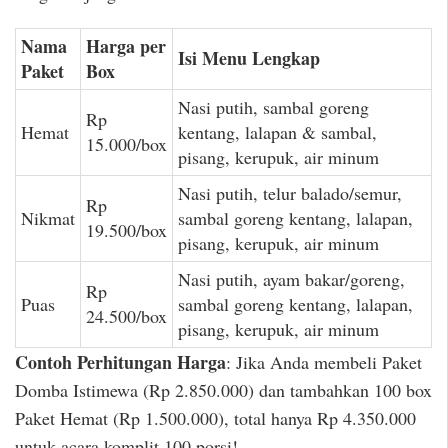
Nama
Harga per
Isi Menu Lengkap
Paket
Box
Nasi putih, sambal goreng
Rp
Hemat
kentang, lalapan & sambal,
15.000/box
pisang, kerupuk, air minum
Nasi putih, telur balado/semur,
Rp
Nikmat
sambal goreng kentang, lalapan,
19.500/box
pisang, kerupuk, air minum
Nasi putih, ayam bakar/goreng,
Rp
Puas
sambal goreng kentang, lalapan,
24.500/box
pisang, kerupuk, air minum
Contoh Perhitungan Harga
: Jika Anda membeli Paket
Domba Istimewa (Rp 2.850.000) dan tambahkan 100 box
Paket Hemat (Rp 1.500.000), total hanya Rp 4.350.000
untuk acara komplit 100 porsi!