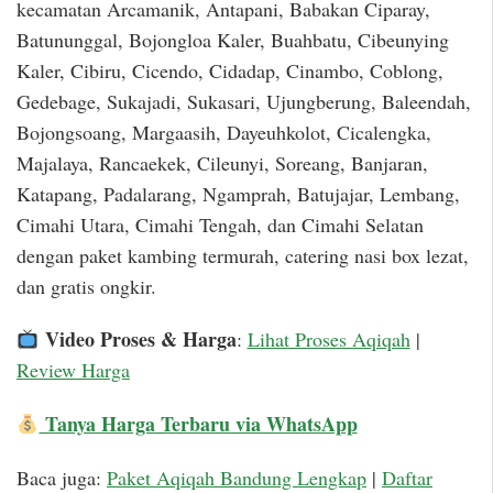
kecamatan Arcamanik, Antapani, Babakan Ciparay,
Batununggal, Bojongloa Kaler, Buahbatu, Cibeunying
Kaler, Cibiru, Cicendo, Cidadap, Cinambo, Coblong,
Gedebage, Sukajadi, Sukasari, Ujungberung, Baleendah,
Bojongsoang, Margaasih, Dayeuhkolot, Cicalengka,
Majalaya, Rancaekek, Cileunyi, Soreang, Banjaran,
Katapang, Padalarang, Ngamprah, Batujajar, Lembang,
Cimahi Utara, Cimahi Tengah, dan Cimahi Selatan
dengan paket kambing termurah, catering nasi box lezat,
dan gratis ongkir.
Video Proses & Harga
:
Lihat Proses Aqiqah
|
Review Harga
Tanya Harga Terbaru via WhatsApp
Baca juga:
Paket Aqiqah Bandung Lengkap
|
Daftar