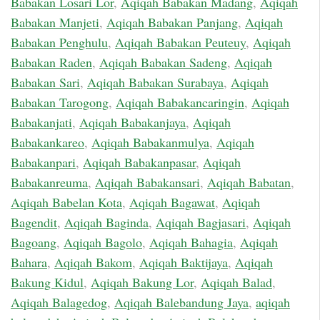
Babakan Losari Lor
,
Aqiqah Babakan Madang
,
Aqiqah
Babakan Manjeti
,
Aqiqah Babakan Panjang
,
Aqiqah
Babakan Penghulu
,
Aqiqah Babakan Peuteuy
,
Aqiqah
Babakan Raden
,
Aqiqah Babakan Sadeng
,
Aqiqah
Babakan Sari
,
Aqiqah Babakan Surabaya
,
Aqiqah
Babakan Tarogong
,
Aqiqah Babakancaringin
,
Aqiqah
Babakanjati
,
Aqiqah Babakanjaya
,
Aqiqah
Babakankareo
,
Aqiqah Babakanmulya
,
Aqiqah
Babakanpari
,
Aqiqah Babakanpasar
,
Aqiqah
Babakanreuma
,
Aqiqah Babakansari
,
Aqiqah Babatan
,
Aqiqah Babelan Kota
,
Aqiqah Bagawat
,
Aqiqah
Bagendit
,
Aqiqah Baginda
,
Aqiqah Bagjasari
,
Aqiqah
Bagoang
,
Aqiqah Bagolo
,
Aqiqah Bahagia
,
Aqiqah
Bahara
,
Aqiqah Bakom
,
Aqiqah Baktijaya
,
Aqiqah
Bakung Kidul
,
Aqiqah Bakung Lor
,
Aqiqah Balad
,
Aqiqah Balagedog
,
Aqiqah Balebandung Jaya
,
aqiqah