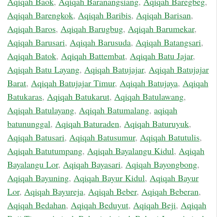
Aqiqah Baok
,
Aqiqah Baranangsiang
,
Aqiqah Baregbeg
,
Aqiqah Barengkok
,
Aqiqah Baribis
,
Aqiqah Barisan
,
Aqiqah Baros
,
Aqiqah Barugbug
,
Aqiqah Barumekar
,
Aqiqah Barusari
,
Aqiqah Barusuda
,
Aqiqah Batangsari
,
Aqiqah Batok
,
Aqiqah Battembat
,
Aqiqah Batu Jajar
,
Aqiqah Batu Layang
,
Aqiqah Batujajar
,
Aqiqah Batujajar
Barat
,
Aqiqah Batujajar Timur
,
Aqiqah Batujaya
,
Aqiqah
Batukaras
,
Aqiqah Batukarut
,
Aqiqah Batulawang
,
Aqiqah Batulayang
,
Aqiqah Batumalang
,
aqiqah
batununggal
,
Aqiqah Baturaden
,
Aqiqah Baturuyuk
,
Aqiqah Batusari
,
Aqiqah Batusumur
,
Aqiqah Batutulis
,
Aqiqah Batutumpang
,
Aqiqah Bayalangu Kidul
,
Aqiqah
Bayalangu Lor
,
Aqiqah Bayasari
,
Aqiqah Bayongbong
,
Aqiqah Bayuning
,
Aqiqah Bayur Kidul
,
Aqiqah Bayur
Lor
,
Aqiqah Bayureja
,
Aqiqah Beber
,
Aqiqah Beberan
,
Aqiqah Bedahan
,
Aqiqah Beduyut
,
Aqiqah Beji
,
Aqiqah