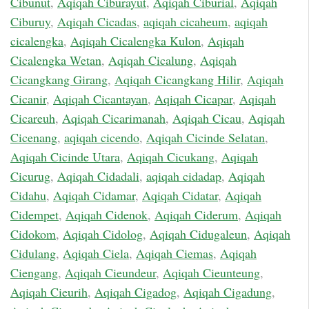
Cibunut
,
Aqiqah Ciburayut
,
Aqiqah Ciburial
,
Aqiqah
Ciburuy
,
Aqiqah Cicadas
,
aqiqah cicaheum
,
aqiqah
cicalengka
,
Aqiqah Cicalengka Kulon
,
Aqiqah
Cicalengka Wetan
,
Aqiqah Cicalung
,
Aqiqah
Cicangkang Girang
,
Aqiqah Cicangkang Hilir
,
Aqiqah
Cicanir
,
Aqiqah Cicantayan
,
Aqiqah Cicapar
,
Aqiqah
Cicareuh
,
Aqiqah Cicarimanah
,
Aqiqah Cicau
,
Aqiqah
Cicenang
,
aqiqah cicendo
,
Aqiqah Cicinde Selatan
,
Aqiqah Cicinde Utara
,
Aqiqah Cicukang
,
Aqiqah
Cicurug
,
Aqiqah Cidadali
,
aqiqah cidadap
,
Aqiqah
Cidahu
,
Aqiqah Cidamar
,
Aqiqah Cidatar
,
Aqiqah
Cidempet
,
Aqiqah Cidenok
,
Aqiqah Ciderum
,
Aqiqah
Cidokom
,
Aqiqah Cidolog
,
Aqiqah Cidugaleun
,
Aqiqah
Cidulang
,
Aqiqah Ciela
,
Aqiqah Ciemas
,
Aqiqah
Ciengang
,
Aqiqah Cieundeur
,
Aqiqah Cieunteung
,
Aqiqah Cieurih
,
Aqiqah Cigadog
,
Aqiqah Cigadung
,