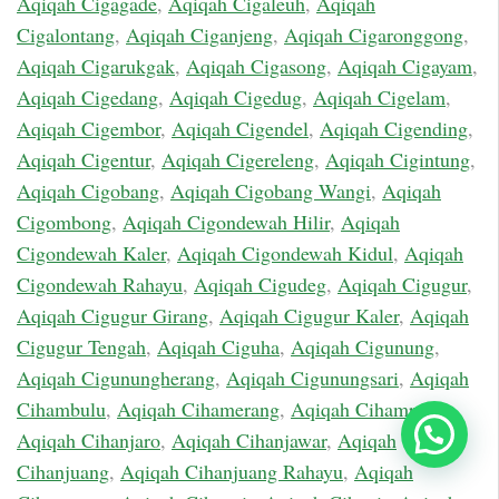
Aqiqah Cigagade
,
Aqiqah Cigaleuh
,
Aqiqah
Cigalontang
,
Aqiqah Ciganjeng
,
Aqiqah Cigaronggong
,
Aqiqah Cigarukgak
,
Aqiqah Cigasong
,
Aqiqah Cigayam
,
Aqiqah Cigedang
,
Aqiqah Cigedug
,
Aqiqah Cigelam
,
Aqiqah Cigembor
,
Aqiqah Cigendel
,
Aqiqah Cigending
,
Aqiqah Cigentur
,
Aqiqah Cigereleng
,
Aqiqah Cigintung
,
Aqiqah Cigobang
,
Aqiqah Cigobang Wangi
,
Aqiqah
Cigombong
,
Aqiqah Cigondewah Hilir
,
Aqiqah
Cigondewah Kaler
,
Aqiqah Cigondewah Kidul
,
Aqiqah
Cigondewah Rahayu
,
Aqiqah Cigudeg
,
Aqiqah Cigugur
,
Aqiqah Cigugur Girang
,
Aqiqah Cigugur Kaler
,
Aqiqah
Cigugur Tengah
,
Aqiqah Ciguha
,
Aqiqah Cigunung
,
Aqiqah Cigunungherang
,
Aqiqah Cigunungsari
,
Aqiqah
Cihambulu
,
Aqiqah Cihamerang
,
Aqiqah Cihampelas
,
Chat Sekarang
Aqiqah Cihanjaro
,
Aqiqah Cihanjawar
,
Aqiqah
Cihanjuang
,
Aqiqah Cihanjuang Rahayu
,
Aqiqah