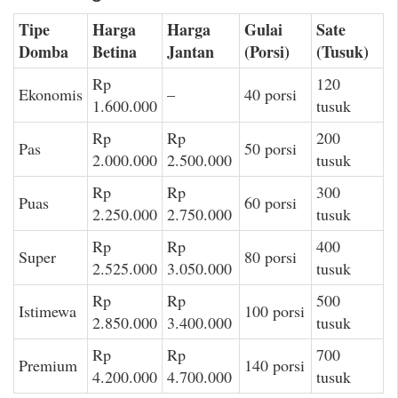
Tipe
Harga
Harga
Gulai
Sate
Domba
Betina
Jantan
(Porsi)
(Tusuk)
Rp
120
Ekonomis
–
40 porsi
1.600.000
tusuk
Rp
Rp
200
Pas
50 porsi
2.000.000
2.500.000
tusuk
Rp
Rp
300
Puas
60 porsi
2.250.000
2.750.000
tusuk
Rp
Rp
400
Super
80 porsi
2.525.000
3.050.000
tusuk
Rp
Rp
500
Istimewa
100 porsi
2.850.000
3.400.000
tusuk
Rp
Rp
700
Premium
140 porsi
4.200.000
4.700.000
tusuk