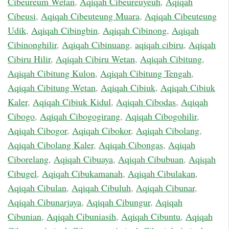
Cibeureum Wetan
,
Aqiqah Cibeureuyeuh
,
Aqiqah
Cibeusi
,
Aqiqah Cibeuteung Muara
,
Aqiqah Cibeuteung
Udik
,
Aqiqah Cibingbin
,
Aqiqah Cibinong
,
Aqiqah
Cibinonghilir
,
Aqiqah Cibinuang
,
aqiqah cibiru
,
Aqiqah
Cibiru Hilir
,
Aqiqah Cibiru Wetan
,
Aqiqah Cibitung
,
Aqiqah Cibitung Kulon
,
Aqiqah Cibitung Tengah
,
Aqiqah Cibitung Wetan
,
Aqiqah Cibiuk
,
Aqiqah Cibiuk
Kaler
,
Aqiqah Cibiuk Kidul
,
Aqiqah Cibodas
,
Aqiqah
Cibogo
,
Aqiqah Cibogogirang
,
Aqiqah Cibogohilir
,
Aqiqah Cibogor
,
Aqiqah Cibokor
,
Aqiqah Cibolang
,
Aqiqah Cibolang Kaler
,
Aqiqah Cibongas
,
Aqiqah
Ciborelang
,
Aqiqah Cibuaya
,
Aqiqah Cibubuan
,
Aqiqah
Cibugel
,
Aqiqah Cibukamanah
,
Aqiqah Cibulakan
,
Aqiqah Cibulan
,
Aqiqah Cibuluh
,
Aqiqah Cibunar
,
Aqiqah Cibunarjaya
,
Aqiqah Cibungur
,
Aqiqah
Cibunian
,
Aqiqah Cibuniasih
,
Aqiqah Cibuntu
,
Aqiqah