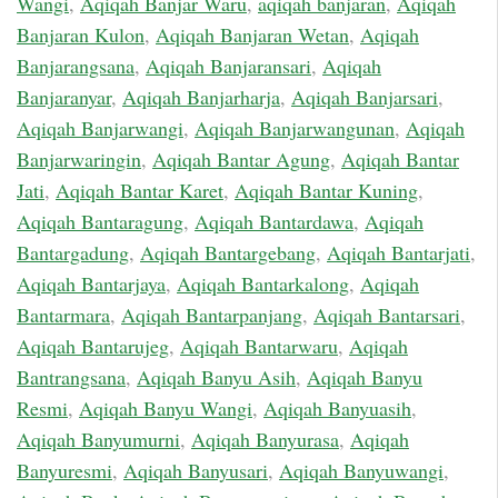
Wangi
,
Aqiqah Banjar Waru
,
aqiqah banjaran
,
Aqiqah
Banjaran Kulon
,
Aqiqah Banjaran Wetan
,
Aqiqah
Banjarangsana
,
Aqiqah Banjaransari
,
Aqiqah
Banjaranyar
,
Aqiqah Banjarharja
,
Aqiqah Banjarsari
,
Aqiqah Banjarwangi
,
Aqiqah Banjarwangunan
,
Aqiqah
Banjarwaringin
,
Aqiqah Bantar Agung
,
Aqiqah Bantar
Jati
,
Aqiqah Bantar Karet
,
Aqiqah Bantar Kuning
,
Aqiqah Bantaragung
,
Aqiqah Bantardawa
,
Aqiqah
Bantargadung
,
Aqiqah Bantargebang
,
Aqiqah Bantarjati
,
Aqiqah Bantarjaya
,
Aqiqah Bantarkalong
,
Aqiqah
Bantarmara
,
Aqiqah Bantarpanjang
,
Aqiqah Bantarsari
,
Aqiqah Bantarujeg
,
Aqiqah Bantarwaru
,
Aqiqah
Bantrangsana
,
Aqiqah Banyu Asih
,
Aqiqah Banyu
Resmi
,
Aqiqah Banyu Wangi
,
Aqiqah Banyuasih
,
Aqiqah Banyumurni
,
Aqiqah Banyurasa
,
Aqiqah
Banyuresmi
,
Aqiqah Banyusari
,
Aqiqah Banyuwangi
,