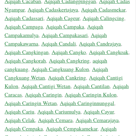
Aqiqah Cacaban
,
Aqiqah Cadangpinggan
,
Aqiqah Cadas
Ngampar
,
Aqiqah Cadaskertajaya
,
Aqiqah Cadasmekar
,
Aqiqah Cadassari
,
Aqiqah Cageur
,
Aqiqah Calingcing
,
Aqiqah Campaga
,
Aqiqah Campaka
,
Aqiqah
Campakamulya
,
Aqiqah Campakasari
,
Aqiqah
Campakawarna
,
Aqiqah Candali
,
Aqiqah Candrajaya
,
Aqiqah Cangkingan
,
Aqiqah Cangko
,
Aqiqah Cangkoak
,
Aqiqah Cangkorah
,
Aqiqah Cangkring
,
aqiqah
cangkuang
,
Aqiqah Cangkuang Kulon
,
Aqiqah
Cangkuang Wetan
,
Aqiqah Cankring
,
Aqiqah Cantigi
Kulon
,
Aqiqah Cantigi Wetan
,
Aqiqah Cantilan
,
Aqiqah
Caracas
,
Aqiqah Caringin
,
Aqiqah Caringin Kulon
,
Aqiqah Caringin Wetan
,
Aqiqah Caringinnunggal
,
Aqiqah Cariu
,
Aqiqah Cariumulya
,
Aqiqah Cayur
,
Aqiqah Celak
,
Aqiqah Cemara
,
Aqiqah Cemarajaya
,
Aqiqah Cempaka
,
Aqiqah Cempakamekar
,
Aqiqah