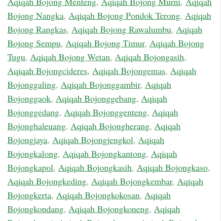
Aqiqah Bojong Menteng
,
Aqiqah Bojong Murni
,
Aqiqah
Bojong Nangka
,
Aqiqah Bojong Pondok Terong
,
Aqiqah
Bojong Rangkas
,
Aqiqah Bojong Rawalumbu
,
Aqiqah
Bojong Sempu
,
Aqiqah Bojong Timur
,
Aqiqah Bojong
Tugu
,
Aqiqah Bojong Wetan
,
Aqiqah Bojongasih
,
Aqiqah Bojongcideres
,
Aqiqah Bojongemas
,
Aqiqah
Bojonggaling
,
Aqiqah Bojonggambir
,
Aqiqah
Bojonggaok
,
Aqiqah Bojonggebang
,
Aqiqah
Bojonggedang
,
Aqiqah Bojonggenteng
,
Aqiqah
Bojonghaleuang
,
Aqiqah Bojongherang
,
Aqiqah
Bojongjaya
,
Aqiqah Bojongjengkol
,
Aqiqah
Bojongkalong
,
Aqiqah Bojongkantong
,
Aqiqah
Bojongkapol
,
Aqiqah Bojongkasih
,
Aqiqah Bojongkaso
,
Aqiqah Bojongkeding
,
Aqiqah Bojongkembar
,
Aqiqah
Bojongkerta
,
Aqiqah Bojongkokosan
,
Aqiqah
Bojongkondang
,
Aqiqah Bojongkoneng
,
Aqiqah