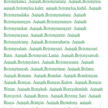
Bojongkunci
,
Aqiqah Bojonglarang
,
Aqiqah Bojongloa
,
aqiqah bojongloa kaler
,
aqiqah bojongloa kidul
,
Aqiqah
Bojongmalaka
,
Aqiqah Bojongmalang
,
Aqiqah
Bojongmanggu
,
Aqiqah Bojongmangu
,
Aqiqah
Bojongmekar
,
Aqiqah Bojongmengger
,
Aqiqah
Bojongnegara
,
Aqiqah Bojongpetir
,
Aqiqah
Bojongpicung
,
Aqiqah Bojongraharja
,
Aqiqah
Bojongsalam
,
Aqiqah Bojongsari
,
Aqiqah Bojongsari
Baru
,
Aqiqah Bojongsari Lama
,
Aqiqah Bojongsawah
,
Aqiqah Bojongslawi
,
Aqiqah Bojongsoang
,
Aqiqah
Bojongtengah
,
Aqiqah Bojongtipar
,
Aqiqah Bolang
,
Aqiqah Bonang
,
Aqiqah Bondan
,
Aqiqah Bondongan
,
Aqiqah Bongas
,
Aqiqah Bongas Kulon
,
Aqiqah Bongas
Wetan
,
Aqiqah Bongkok
,
Aqiqah Boregahindah
,
Aqiqah
Borogojol
,
Aqiqah Boros
,
Aqiqah Boyong Sari
,
Aqiqah
Braga
,
Aqiqah Bringin
,
Aqiqah Brondong
,
aqiqah