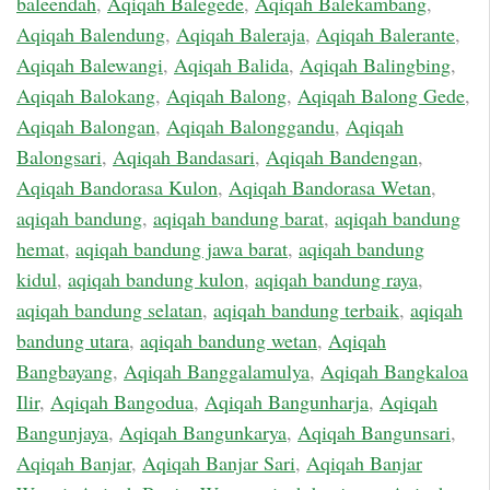
baleendah
,
Aqiqah Balegede
,
Aqiqah Balekambang
,
Aqiqah Balendung
,
Aqiqah Baleraja
,
Aqiqah Balerante
,
Aqiqah Balewangi
,
Aqiqah Balida
,
Aqiqah Balingbing
,
Aqiqah Balokang
,
Aqiqah Balong
,
Aqiqah Balong Gede
,
Aqiqah Balongan
,
Aqiqah Balonggandu
,
Aqiqah
Balongsari
,
Aqiqah Bandasari
,
Aqiqah Bandengan
,
Aqiqah Bandorasa Kulon
,
Aqiqah Bandorasa Wetan
,
aqiqah bandung
,
aqiqah bandung barat
,
aqiqah bandung
hemat
,
aqiqah bandung jawa barat
,
aqiqah bandung
kidul
,
aqiqah bandung kulon
,
aqiqah bandung raya
,
aqiqah bandung selatan
,
aqiqah bandung terbaik
,
aqiqah
bandung utara
,
aqiqah bandung wetan
,
Aqiqah
Bangbayang
,
Aqiqah Banggalamulya
,
Aqiqah Bangkaloa
Ilir
,
Aqiqah Bangodua
,
Aqiqah Bangunharja
,
Aqiqah
Bangunjaya
,
Aqiqah Bangunkarya
,
Aqiqah Bangunsari
,
Aqiqah Banjar
,
Aqiqah Banjar Sari
,
Aqiqah Banjar