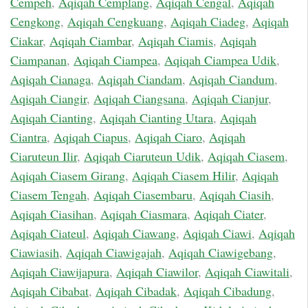
Cempeh
,
Aqiqah Cemplang
,
Aqiqah Cengal
,
Aqiqah
Cengkong
,
Aqiqah Cengkuang
,
Aqiqah Ciadeg
,
Aqiqah
Ciakar
,
Aqiqah Ciambar
,
Aqiqah Ciamis
,
Aqiqah
Ciampanan
,
Aqiqah Ciampea
,
Aqiqah Ciampea Udik
,
Aqiqah Cianaga
,
Aqiqah Ciandam
,
Aqiqah Ciandum
,
Aqiqah Ciangir
,
Aqiqah Ciangsana
,
Aqiqah Cianjur
,
Aqiqah Cianting
,
Aqiqah Cianting Utara
,
Aqiqah
Ciantra
,
Aqiqah Ciapus
,
Aqiqah Ciaro
,
Aqiqah
Ciaruteun Ilir
,
Aqiqah Ciaruteun Udik
,
Aqiqah Ciasem
,
Aqiqah Ciasem Girang
,
Aqiqah Ciasem Hilir
,
Aqiqah
Ciasem Tengah
,
Aqiqah Ciasembaru
,
Aqiqah Ciasih
,
Aqiqah Ciasihan
,
Aqiqah Ciasmara
,
Aqiqah Ciater
,
Aqiqah Ciateul
,
Aqiqah Ciawang
,
Aqiqah Ciawi
,
Aqiqah
Ciawiasih
,
Aqiqah Ciawigajah
,
Aqiqah Ciawigebang
,
Aqiqah Ciawijapura
,
Aqiqah Ciawilor
,
Aqiqah Ciawitali
,
Aqiqah Cibabat
,
Aqiqah Cibadak
,
Aqiqah Cibadung
,