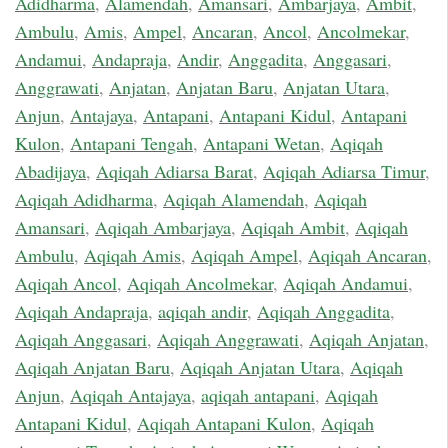
Adidharma
,
Alamendah
,
Amansari
,
Ambarjaya
,
Ambit
,
Ambulu
,
Amis
,
Ampel
,
Ancaran
,
Ancol
,
Ancolmekar
,
Andamui
,
Andapraja
,
Andir
,
Anggadita
,
Anggasari
,
Anggrawati
,
Anjatan
,
Anjatan Baru
,
Anjatan Utara
,
Anjun
,
Antajaya
,
Antapani
,
Antapani Kidul
,
Antapani
Kulon
,
Antapani Tengah
,
Antapani Wetan
,
Aqiqah
Abadijaya
,
Aqiqah Adiarsa Barat
,
Aqiqah Adiarsa Timur
,
Aqiqah Adidharma
,
Aqiqah Alamendah
,
Aqiqah
Amansari
,
Aqiqah Ambarjaya
,
Aqiqah Ambit
,
Aqiqah
Ambulu
,
Aqiqah Amis
,
Aqiqah Ampel
,
Aqiqah Ancaran
,
Aqiqah Ancol
,
Aqiqah Ancolmekar
,
Aqiqah Andamui
,
Aqiqah Andapraja
,
aqiqah andir
,
Aqiqah Anggadita
,
Aqiqah Anggasari
,
Aqiqah Anggrawati
,
Aqiqah Anjatan
,
Aqiqah Anjatan Baru
,
Aqiqah Anjatan Utara
,
Aqiqah
Anjun
,
Aqiqah Antajaya
,
aqiqah antapani
,
Aqiqah
Antapani Kidul
,
Aqiqah Antapani Kulon
,
Aqiqah