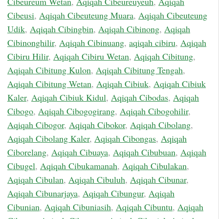
Cibeureum Wetan
,
Aqiqah Cibeureuyeuh
,
Aqiqah
Cibeusi
,
Aqiqah Cibeuteung Muara
,
Aqiqah Cibeuteung
Udik
,
Aqiqah Cibingbin
,
Aqiqah Cibinong
,
Aqiqah
Cibinonghilir
,
Aqiqah Cibinuang
,
aqiqah cibiru
,
Aqiqah
Cibiru Hilir
,
Aqiqah Cibiru Wetan
,
Aqiqah Cibitung
,
Aqiqah Cibitung Kulon
,
Aqiqah Cibitung Tengah
,
Aqiqah Cibitung Wetan
,
Aqiqah Cibiuk
,
Aqiqah Cibiuk
Kaler
,
Aqiqah Cibiuk Kidul
,
Aqiqah Cibodas
,
Aqiqah
Cibogo
,
Aqiqah Cibogogirang
,
Aqiqah Cibogohilir
,
Aqiqah Cibogor
,
Aqiqah Cibokor
,
Aqiqah Cibolang
,
Aqiqah Cibolang Kaler
,
Aqiqah Cibongas
,
Aqiqah
Ciborelang
,
Aqiqah Cibuaya
,
Aqiqah Cibubuan
,
Aqiqah
Cibugel
,
Aqiqah Cibukamanah
,
Aqiqah Cibulakan
,
Aqiqah Cibulan
,
Aqiqah Cibuluh
,
Aqiqah Cibunar
,
Aqiqah Cibunarjaya
,
Aqiqah Cibungur
,
Aqiqah
Cibunian
,
Aqiqah Cibuniasih
,
Aqiqah Cibuntu
,
Aqiqah