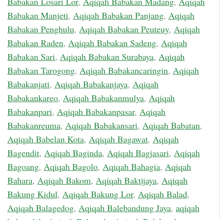
Babakan Losari Lor
,
Aqiqah Babakan Madang
,
Aqiqah
Babakan Manjeti
,
Aqiqah Babakan Panjang
,
Aqiqah
Babakan Penghulu
,
Aqiqah Babakan Peuteuy
,
Aqiqah
Babakan Raden
,
Aqiqah Babakan Sadeng
,
Aqiqah
Babakan Sari
,
Aqiqah Babakan Surabaya
,
Aqiqah
Babakan Tarogong
,
Aqiqah Babakancaringin
,
Aqiqah
Babakanjati
,
Aqiqah Babakanjaya
,
Aqiqah
Babakankareo
,
Aqiqah Babakanmulya
,
Aqiqah
Babakanpari
,
Aqiqah Babakanpasar
,
Aqiqah
Babakanreuma
,
Aqiqah Babakansari
,
Aqiqah Babatan
,
Aqiqah Babelan Kota
,
Aqiqah Bagawat
,
Aqiqah
Bagendit
,
Aqiqah Baginda
,
Aqiqah Bagjasari
,
Aqiqah
Bagoang
,
Aqiqah Bagolo
,
Aqiqah Bahagia
,
Aqiqah
Bahara
,
Aqiqah Bakom
,
Aqiqah Baktijaya
,
Aqiqah
Bakung Kidul
,
Aqiqah Bakung Lor
,
Aqiqah Balad
,
Aqiqah Balagedog
,
Aqiqah Balebandung Jaya
,
aqiqah