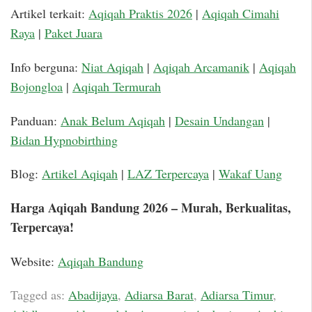
Artikel terkait:
Aqiqah Praktis 2026
|
Aqiqah Cimahi
Raya
|
Paket Juara
Info berguna:
Niat Aqiqah
|
Aqiqah Arcamanik
|
Aqiqah
Bojongloa
|
Aqiqah Termurah
Panduan:
Anak Belum Aqiqah
|
Desain Undangan
|
Bidan Hypnobirthing
Blog:
Artikel Aqiqah
|
LAZ Terpercaya
|
Wakaf Uang
Harga Aqiqah Bandung 2026 – Murah, Berkualitas,
Terpercaya!
Website:
Aqiqah Bandung
Tagged as:
Abadijaya
,
Adiarsa Barat
,
Adiarsa Timur
,