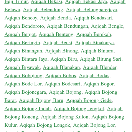
Beji Timur
,
Aqiqah Bekasi
,
Aqiqah Bekasi Jaya
,
Aqiqah
Belawa
,
Aqiqah Belendung
,
Aqiqah Belungbangjaya
,
Aqiqah Bencoy
,
Aqiqah Benda
,
Aqiqah Bendasari
,
Aqiqah Bendoroto
,
Aqiqah Bendungan
,
Aqiqah Bengle
,
Aqiqah Benjot
,
Aqiqah Benteng
,
Aqiqah Berekah
,
Aqiqah Beringin
,
Aqiqah Beusi
,
Aqiqah Binakarya
,
Aqiqah Binangun
,
Aqiqah Binong
,
Aqiqah Bintara
,
Aqiqah Bintara Jaya
,
Aqiqah Biru
,
Aqiqah Bitung Sari
,
Aqiqah Biyawak
,
Aqiqah Blanakan
,
Aqiqah Blender
,
Aqiqah Bobojong
,
Aqiqah Bobos
,
Aqiqah Bodas
,
Aqiqah Bode Lor
,
Aqiqah Bodesari
,
Aqiqah Bogor
,
Aqiqah Bojonegara
,
Aqiqah Bojong
,
Aqiqah Bojong
Barat
,
Aqiqah Bojong Baru
,
Aqiqah Bojong Gede
,
Aqiqah Bojong Indah
,
Aqiqah Bojong Jengkol
,
Aqiqah
Bojong Koneng
,
Aqiqah Bojong Kulon
,
Aqiqah Bojong
Kulur
,
Aqiqah Bojong Longok
,
Aqiqah Bojong Lor
,