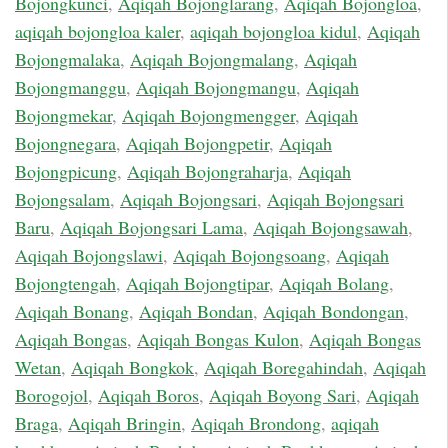
Bojongkunci
,
Aqiqah Bojonglarang
,
Aqiqah Bojongloa
,
aqiqah bojongloa kaler
,
aqiqah bojongloa kidul
,
Aqiqah
Bojongmalaka
,
Aqiqah Bojongmalang
,
Aqiqah
Bojongmanggu
,
Aqiqah Bojongmangu
,
Aqiqah
Bojongmekar
,
Aqiqah Bojongmengger
,
Aqiqah
Bojongnegara
,
Aqiqah Bojongpetir
,
Aqiqah
Bojongpicung
,
Aqiqah Bojongraharja
,
Aqiqah
Bojongsalam
,
Aqiqah Bojongsari
,
Aqiqah Bojongsari
Baru
,
Aqiqah Bojongsari Lama
,
Aqiqah Bojongsawah
,
Aqiqah Bojongslawi
,
Aqiqah Bojongsoang
,
Aqiqah
Bojongtengah
,
Aqiqah Bojongtipar
,
Aqiqah Bolang
,
Aqiqah Bonang
,
Aqiqah Bondan
,
Aqiqah Bondongan
,
Aqiqah Bongas
,
Aqiqah Bongas Kulon
,
Aqiqah Bongas
Wetan
,
Aqiqah Bongkok
,
Aqiqah Boregahindah
,
Aqiqah
Borogojol
,
Aqiqah Boros
,
Aqiqah Boyong Sari
,
Aqiqah
Braga
,
Aqiqah Bringin
,
Aqiqah Brondong
,
aqiqah