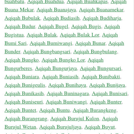
buahbatu
,
Aqiqah Buahdua
,
Aqiqah Buahkapas
,
Aqiqah
Buana Mekar
,
Aqiqah Buanajaya
,
Aqiqah Buanamekar
,
Aqiqah Bubulak
,
Aqiqah Budiasih
,
Aqiqah Budiharja
,
Aqiqah Budur
,
Aqiqah Bugel
,
Aqiqah Bugis
,
Aqiqah
Bugistua
,
Aqiqah Bulak
,
Aqiqah Bulak Lor
,
Aqiqah
Bumi Sari
,
Aqiqah Bumiwangi
,
Aqiqah Bunar
,
Aqiqah
Bunder
,
Aqiqah Bungbangsari
,
Aqiqah Bungbulang
,
Aqiqah Bungko
,
Aqiqah Bungko Lor
,
Aqiqah
Bungurberes
,
Aqiqah Bungurjaya
,
Aqiqah Bungursari
,
Aqiqah Buniara
,
Aqiqah Buniasih
,
Aqiqah Bunibakti
,
Aqiqah Bunigeulis
,
Aqiqah Bunihayu
,
Aqiqah Bunijaya
,
Aqiqah Bunikasih
,
Aqiqah Buninagara
,
Aqiqah Bunisari
,
Aqiqah Buniseuri
,
Aqiqah Buniwangi
,
Aqiqah Bunter
,
Aqiqah Buntet
,
Aqiqah Buntu
,
Aqiqah Burangkeng
,
Aqiqah Burangrang
,
Aqiqah Burujul Kulon
,
Aqiqah
Burujul Wetan
,
Aqiqah Burujuljaya
,
Aqiqah Buyut
,