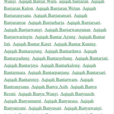
Wangi
,
Aqiqah Banjar Waru
,
aqiqah banjaran
,
Aqiqah
Banjaran Kulon
,
Aqiqah Banjaran Wetan
,
Aqiqah
Banjarangsana
,
Aqiqah Banjaransari
,
Aqiqah
Banjaranyar
,
Aqiqah Banjarharja
,
Aqiqah Banjarsari
,
Aqiqah Banjarwangi
,
Aqiqah Banjarwangunan
,
Aqiqah
Banjarwaringin
,
Aqiqah Bantar Agung
,
Aqiqah Bantar
Jati
,
Aqiqah Bantar Karet
,
Aqiqah Bantar Kuning
,
Aqiqah Bantaragung
,
Aqiqah Bantardawa
,
Aqiqah
Bantargadung
,
Aqiqah Bantargebang
,
Aqiqah Bantarjati
,
Aqiqah Bantarjaya
,
Aqiqah Bantarkalong
,
Aqiqah
Bantarmara
,
Aqiqah Bantarpanjang
,
Aqiqah Bantarsari
,
Aqiqah Bantarujeg
,
Aqiqah Bantarwaru
,
Aqiqah
Bantrangsana
,
Aqiqah Banyu Asih
,
Aqiqah Banyu
Resmi
,
Aqiqah Banyu Wangi
,
Aqiqah Banyuasih
,
Aqiqah Banyumurni
,
Aqiqah Banyurasa
,
Aqiqah
Banyuresmi
,
Aqiqah Banyusari
,
Aqiqah Banyuwangi
,