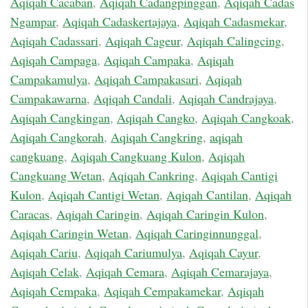
Aqiqah Cacaban
,
Aqiqah Cadangpinggan
,
Aqiqah Cadas
Ngampar
,
Aqiqah Cadaskertajaya
,
Aqiqah Cadasmekar
,
Aqiqah Cadassari
,
Aqiqah Cageur
,
Aqiqah Calingcing
,
Aqiqah Campaga
,
Aqiqah Campaka
,
Aqiqah
Campakamulya
,
Aqiqah Campakasari
,
Aqiqah
Campakawarna
,
Aqiqah Candali
,
Aqiqah Candrajaya
,
Aqiqah Cangkingan
,
Aqiqah Cangko
,
Aqiqah Cangkoak
,
Aqiqah Cangkorah
,
Aqiqah Cangkring
,
aqiqah
cangkuang
,
Aqiqah Cangkuang Kulon
,
Aqiqah
Cangkuang Wetan
,
Aqiqah Cankring
,
Aqiqah Cantigi
Kulon
,
Aqiqah Cantigi Wetan
,
Aqiqah Cantilan
,
Aqiqah
Caracas
,
Aqiqah Caringin
,
Aqiqah Caringin Kulon
,
Aqiqah Caringin Wetan
,
Aqiqah Caringinnunggal
,
Aqiqah Cariu
,
Aqiqah Cariumulya
,
Aqiqah Cayur
,
Aqiqah Celak
,
Aqiqah Cemara
,
Aqiqah Cemarajaya
,
Aqiqah Cempaka
,
Aqiqah Cempakamekar
,
Aqiqah