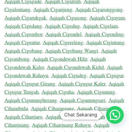
Aqiqah Cigagade
,
Aqiqah Cigaleuh
,
Aqiqah
Cigalontang
,
Aqiqah Ciganjeng
,
Aqiqah Cigaronggong
,
Aqiqah Cigarukgak
,
Aqiqah Cigasong
,
Aqiqah Cigayam
,
Aqiqah Cigedang
,
Aqiqah Cigedug
,
Aqiqah Cigelam
,
Aqiqah Cigembor
,
Aqiqah Cigendel
,
Aqiqah Cigending
,
Aqiqah Cigentur
,
Aqiqah Cigereleng
,
Aqiqah Cigintung
,
Aqiqah Cigobang
,
Aqiqah Cigobang Wangi
,
Aqiqah
Cigombong
,
Aqiqah Cigondewah Hilir
,
Aqiqah
Cigondewah Kaler
,
Aqiqah Cigondewah Kidul
,
Aqiqah
Cigondewah Rahayu
,
Aqiqah Cigudeg
,
Aqiqah Cigugur
,
Aqiqah Cigugur Girang
,
Aqiqah Cigugur Kaler
,
Aqiqah
Cigugur Tengah
,
Aqiqah Ciguha
,
Aqiqah Cigunung
,
Aqiqah Cigunungherang
,
Aqiqah Cigunungsari
,
Aqiqah
Cihambulu
,
Aqiqah Cihamerang
,
Aqiqah Cihampelas
,
Chat Sekarang
Aqiqah Cihanjaro
,
Aqiqah Cihanjawar
,
Aqiqah
Cihanjuang
,
Aqiqah Cihanjuang Rahayu
,
Aqiqah