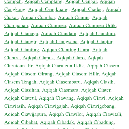
Cempeh
,
Aqiqah Cemplang
,
Aqiqah Cengal
,
Aqiqah
Cengkong
,
Aqiqah Cengkuang
,
Aqiqah Ciadeg
,
Aqiqah
Ciakar
,
Aqiqah Ciambar
,
Aqiqah Ciamis
,
Aqiqah
Ciampanan
,
Aqiqah Ciampea
,
Aqiqah Ciampea Udik
,
Aqiqah Cianaga
,
Aqiqah Ciandam
,
Aqiqah Ciandum
,
Aqiqah Ciangir
,
Aqiqah Ciangsana
,
Aqiqah Cianjur
,
Aqiqah Cianting
,
Aqiqah Cianting Utara
,
Aqiqah
Ciantra
,
Aqiqah Ciapus
,
Aqiqah Ciaro
,
Aqiqah
Ciaruteun Ilir
,
Aqiqah Ciaruteun Udik
,
Aqiqah Ciasem
,
Aqiqah Ciasem Girang
,
Aqiqah Ciasem Hilir
,
Aqiqah
Ciasem Tengah
,
Aqiqah Ciasembaru
,
Aqiqah Ciasih
,
Aqiqah Ciasihan
,
Aqiqah Ciasmara
,
Aqiqah Ciater
,
Aqiqah Ciateul
,
Aqiqah Ciawang
,
Aqiqah Ciawi
,
Aqiqah
Ciawiasih
,
Aqiqah Ciawigajah
,
Aqiqah Ciawigebang
,
Aqiqah Ciawijapura
,
Aqiqah Ciawilor
,
Aqiqah Ciawitali
,
Aqiqah Cibabat
,
Aqiqah Cibadak
,
Aqiqah Cibadung
,