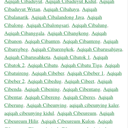
Aqiqah Cibaduyut
,
Aqiqah Cibaduyut Kidul
,
Aqiqah
Cibaduyut Wetan
,
Aqiqah Cibahayu
,
Aqiqah
Cibalanarik
,
Aqiqah Cibalandong Jaya
,
Aqiqah
Cibalong
,
Aqiqah Cibalongsari
,
Aqiqah Cibalung
,
Aqiqah Cibanggala
,
Aqiqah Cibangkong
,
Aqiqah
Cibanon
,
Aqiqah Cibanten
,
Aqiqah Cibanteng
,
Aqiqah
Cibaregbeg
,
Aqiqah Cibarengkok
,
Aqiqah Cibarusahjaya
,
Aqiqah Cibarusahkota
,
Aqiqah Cibatok 1
,
Aqiqah
Cibatok 2
,
Aqiqah Cibatu
,
Aqiqah Cibatu Tiga
,
Aqiqah
Cibatuireng
,
Aqiqah Cibeber
,
Aqiqah Cibeber 1
,
Aqiqah
Cibeber 2
,
Aqiqah Cibedug
,
Aqiqah Cibeet
,
Aqiqah
Cibenda
,
Aqiqah Cibening
,
Aqiqah Cibentang
,
Aqiqah
Cibentar
,
Aqiqah Cibereng
,
Aqiqah Ciberes
,
Aqiqah
Ciberung
,
Aqiqah Cibeunying
,
aqiqah cibeunying kaler
,
aqiqah cibeunying kidul
,
Aqiqah Cibeureum
,
Aqiqah
Cibeureum Hilir
,
Aqiqah Cibeureum Kulon
,
Aqiqah