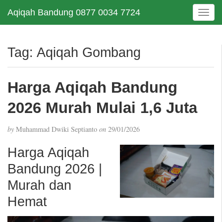
Aqiqah Bandung 0877 0034 7724
T
o
g
g
Tag:
Aqiqah Gombang
l
e
n
Harga Aqiqah Bandung
a
v
2026 Murah Mulai 1,6 Juta
i
g
by
Muhammad Dwiki Septianto
on
29/01/2026
a
t
Harga Aqiqah
i
Bandung 2026 |
o
n
Murah dan
Hemat