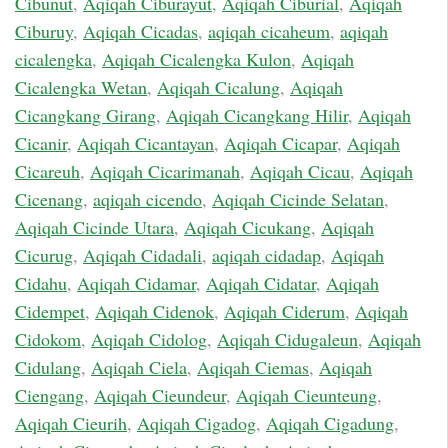
Cibunut
,
Aqiqah Ciburayut
,
Aqiqah Ciburial
,
Aqiqah
Ciburuy
,
Aqiqah Cicadas
,
aqiqah cicaheum
,
aqiqah
cicalengka
,
Aqiqah Cicalengka Kulon
,
Aqiqah
Cicalengka Wetan
,
Aqiqah Cicalung
,
Aqiqah
Cicangkang Girang
,
Aqiqah Cicangkang Hilir
,
Aqiqah
Cicanir
,
Aqiqah Cicantayan
,
Aqiqah Cicapar
,
Aqiqah
Cicareuh
,
Aqiqah Cicarimanah
,
Aqiqah Cicau
,
Aqiqah
Cicenang
,
aqiqah cicendo
,
Aqiqah Cicinde Selatan
,
Aqiqah Cicinde Utara
,
Aqiqah Cicukang
,
Aqiqah
Cicurug
,
Aqiqah Cidadali
,
aqiqah cidadap
,
Aqiqah
Cidahu
,
Aqiqah Cidamar
,
Aqiqah Cidatar
,
Aqiqah
Cidempet
,
Aqiqah Cidenok
,
Aqiqah Ciderum
,
Aqiqah
Cidokom
,
Aqiqah Cidolog
,
Aqiqah Cidugaleun
,
Aqiqah
Cidulang
,
Aqiqah Ciela
,
Aqiqah Ciemas
,
Aqiqah
Ciengang
,
Aqiqah Cieundeur
,
Aqiqah Cieunteung
,
Aqiqah Cieurih
,
Aqiqah Cigadog
,
Aqiqah Cigadung
,