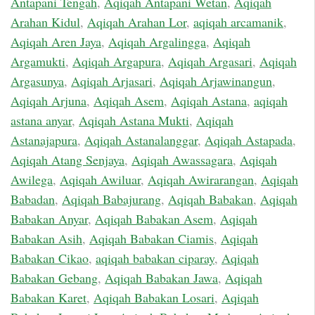
Antapani Tengah
,
Aqiqah Antapani Wetan
,
Aqiqah
Arahan Kidul
,
Aqiqah Arahan Lor
,
aqiqah arcamanik
,
Aqiqah Aren Jaya
,
Aqiqah Argalingga
,
Aqiqah
Argamukti
,
Aqiqah Argapura
,
Aqiqah Argasari
,
Aqiqah
Argasunya
,
Aqiqah Arjasari
,
Aqiqah Arjawinangun
,
Aqiqah Arjuna
,
Aqiqah Asem
,
Aqiqah Astana
,
aqiqah
astana anyar
,
Aqiqah Astana Mukti
,
Aqiqah
Astanajapura
,
Aqiqah Astanalanggar
,
Aqiqah Astapada
,
Aqiqah Atang Senjaya
,
Aqiqah Awassagara
,
Aqiqah
Awilega
,
Aqiqah Awiluar
,
Aqiqah Awirarangan
,
Aqiqah
Babadan
,
Aqiqah Babajurang
,
Aqiqah Babakan
,
Aqiqah
Babakan Anyar
,
Aqiqah Babakan Asem
,
Aqiqah
Babakan Asih
,
Aqiqah Babakan Ciamis
,
Aqiqah
Babakan Cikao
,
aqiqah babakan ciparay
,
Aqiqah
Babakan Gebang
,
Aqiqah Babakan Jawa
,
Aqiqah
Babakan Karet
,
Aqiqah Babakan Losari
,
Aqiqah