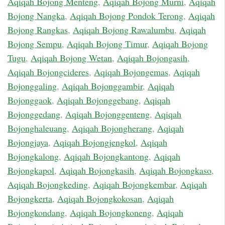
Aqiqah Bojong Menteng
,
Aqiqah Bojong Murni
,
Aqiqah
Bojong Nangka
,
Aqiqah Bojong Pondok Terong
,
Aqiqah
Bojong Rangkas
,
Aqiqah Bojong Rawalumbu
,
Aqiqah
Bojong Sempu
,
Aqiqah Bojong Timur
,
Aqiqah Bojong
Tugu
,
Aqiqah Bojong Wetan
,
Aqiqah Bojongasih
,
Aqiqah Bojongcideres
,
Aqiqah Bojongemas
,
Aqiqah
Bojonggaling
,
Aqiqah Bojonggambir
,
Aqiqah
Bojonggaok
,
Aqiqah Bojonggebang
,
Aqiqah
Bojonggedang
,
Aqiqah Bojonggenteng
,
Aqiqah
Bojonghaleuang
,
Aqiqah Bojongherang
,
Aqiqah
Bojongjaya
,
Aqiqah Bojongjengkol
,
Aqiqah
Bojongkalong
,
Aqiqah Bojongkantong
,
Aqiqah
Bojongkapol
,
Aqiqah Bojongkasih
,
Aqiqah Bojongkaso
,
Aqiqah Bojongkeding
,
Aqiqah Bojongkembar
,
Aqiqah
Bojongkerta
,
Aqiqah Bojongkokosan
,
Aqiqah
Bojongkondang
,
Aqiqah Bojongkoneng
,
Aqiqah