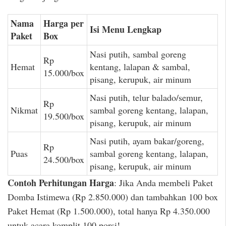
Nama
Harga per
Isi Menu Lengkap
Paket
Box
Nasi putih, sambal goreng
Rp
Hemat
kentang, lalapan & sambal,
15.000/box
pisang, kerupuk, air minum
Nasi putih, telur balado/semur,
Rp
Nikmat
sambal goreng kentang, lalapan,
19.500/box
pisang, kerupuk, air minum
Nasi putih, ayam bakar/goreng,
Rp
Puas
sambal goreng kentang, lalapan,
24.500/box
pisang, kerupuk, air minum
Contoh Perhitungan Harga
: Jika Anda membeli Paket
Domba Istimewa (Rp 2.850.000) dan tambahkan 100 box
Paket Hemat (Rp 1.500.000), total hanya Rp 4.350.000
untuk acara komplit 100 porsi!