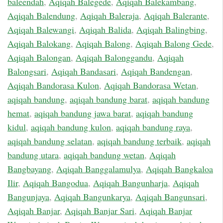
baleendah
,
Aqiqah Balegede
,
Aqiqah Balekambang
,
Aqiqah Balendung
,
Aqiqah Baleraja
,
Aqiqah Balerante
,
Aqiqah Balewangi
,
Aqiqah Balida
,
Aqiqah Balingbing
,
Aqiqah Balokang
,
Aqiqah Balong
,
Aqiqah Balong Gede
,
Aqiqah Balongan
,
Aqiqah Balonggandu
,
Aqiqah
Balongsari
,
Aqiqah Bandasari
,
Aqiqah Bandengan
,
Aqiqah Bandorasa Kulon
,
Aqiqah Bandorasa Wetan
,
aqiqah bandung
,
aqiqah bandung barat
,
aqiqah bandung
hemat
,
aqiqah bandung jawa barat
,
aqiqah bandung
kidul
,
aqiqah bandung kulon
,
aqiqah bandung raya
,
aqiqah bandung selatan
,
aqiqah bandung terbaik
,
aqiqah
bandung utara
,
aqiqah bandung wetan
,
Aqiqah
Bangbayang
,
Aqiqah Banggalamulya
,
Aqiqah Bangkaloa
Ilir
,
Aqiqah Bangodua
,
Aqiqah Bangunharja
,
Aqiqah
Bangunjaya
,
Aqiqah Bangunkarya
,
Aqiqah Bangunsari
,
Aqiqah Banjar
,
Aqiqah Banjar Sari
,
Aqiqah Banjar