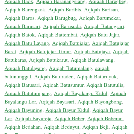
Aqiqah Baok
,
Aqiqah Baranangsiang
,
Aqiqah Baregbeg
,
Aqiqah Barengkok
,
Aqiqah Baribis
,
Aqiqah Barisan
,
Aqiqah Baros
,
Aqiqah Barugbug
,
Aqiqah Barumekar
,
Aqiqah Barusari
,
Aqiqah Barusuda
,
Aqiqah Batangsari
,
Aqiqah Batok
,
Aqiqah Battembat
,
Aqiqah Batu Jajar
,
Aqiqah Batu Layang
,
Aqiqah Batujajar
,
Aqiqah Batujajar
Barat
,
Aqiqah Batujajar Timur
,
Aqiqah Batujaya
,
Aqiqah
Batukaras
,
Aqiqah Batukarut
,
Aqiqah Batulawang
,
Aqiqah Batulayang
,
Aqiqah Batumalang
,
aqiqah
batununggal
,
Aqiqah Baturaden
,
Aqiqah Baturuyuk
,
Aqiqah Batusari
,
Aqiqah Batusumur
,
Aqiqah Batutulis
,
Aqiqah Batutumpang
,
Aqiqah Bayalangu Kidul
,
Aqiqah
Bayalangu Lor
,
Aqiqah Bayasari
,
Aqiqah Bayongbong
,
Aqiqah Bayuning
,
Aqiqah Bayur Kidul
,
Aqiqah Bayur
Lor
,
Aqiqah Bayureja
,
Aqiqah Beber
,
Aqiqah Beberan
,
Aqiqah Bedahan
,
Aqiqah Beduyut
,
Aqiqah Beji
,
Aqiqah