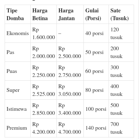
Tipe
Harga
Harga
Gulai
Sate
Domba
Betina
Jantan
(Porsi)
(Tusuk)
Rp
120
Ekonomis
–
40 porsi
1.600.000
tusuk
Rp
Rp
200
Pas
50 porsi
2.000.000
2.500.000
tusuk
Rp
Rp
300
Puas
60 porsi
2.250.000
2.750.000
tusuk
Rp
Rp
400
Super
80 porsi
2.525.000
3.050.000
tusuk
Rp
Rp
500
Istimewa
100 porsi
2.850.000
3.400.000
tusuk
Rp
Rp
700
Premium
140 porsi
4.200.000
4.700.000
tusuk