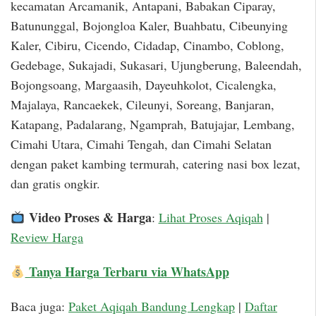
kecamatan Arcamanik, Antapani, Babakan Ciparay,
Batununggal, Bojongloa Kaler, Buahbatu, Cibeunying
Kaler, Cibiru, Cicendo, Cidadap, Cinambo, Coblong,
Gedebage, Sukajadi, Sukasari, Ujungberung, Baleendah,
Bojongsoang, Margaasih, Dayeuhkolot, Cicalengka,
Majalaya, Rancaekek, Cileunyi, Soreang, Banjaran,
Katapang, Padalarang, Ngamprah, Batujajar, Lembang,
Cimahi Utara, Cimahi Tengah, dan Cimahi Selatan
dengan paket kambing termurah, catering nasi box lezat,
dan gratis ongkir.
Video Proses & Harga
:
Lihat Proses Aqiqah
|
Review Harga
Tanya Harga Terbaru via WhatsApp
Baca juga:
Paket Aqiqah Bandung Lengkap
|
Daftar